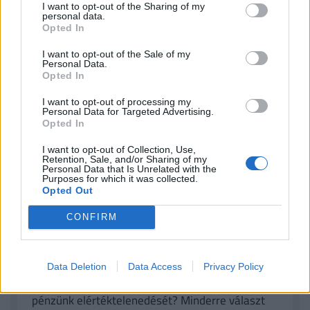
Balatoni halászlevek
I want to opt-out of the Sharing of my
personal data.
Opted In
I want to opt-out of the Sale of my
BÁRKINEK JÁRHAT INGYEN 8-11 MILLIÓ
Personal Data.
FORINT, HA NYUGDÍJBA MEGY: EGYSZERŰ
Opted In
IGÉNYELNI!
I want to opt-out of processing my
Personal Data for Targeted Advertising.
Opted In
A magyarok körében évről-évre nagyobb
népszerűségnek örvendenek a
I want to opt-out of Collection, Use,
nyugdíjmegtakarítási lehetőségek
, ezen belül is
Retention, Sale, and/or Sharing of my
Personal Data that Is Unrelated with the
különösen a
nyugdíjbiztosítás
. Mivel évtizedekre
Purposes for which it was collected.
Opted Out
előre tekintve az állami nyugdíj értékére, de még
biztosítottságra sincsen garancia, úgy tűnik ez
CONFIRM
időskori megélhetésük biztosításának egy
tudatos módja. De
mennyi pénzhez is juthatunk
egy nyugdíjbiztosítással 65 éves korunkban
és
Data Deletion
Data Access
Privacy Policy
hogyan védhetjük ki egy ilyen megtakarítással
pénzünk elértéktelenedését? Minderre választ