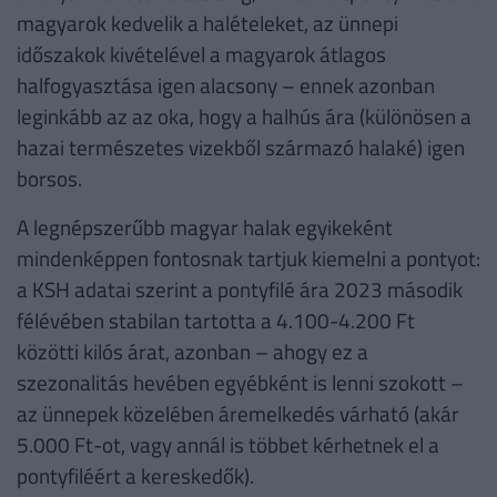
magyarok kedvelik a halételeket, az ünnepi
időszakok kivételével a magyarok átlagos
halfogyasztása igen alacsony – ennek azonban
leginkább az az oka, hogy a halhús ára (különösen a
hazai természetes vizekből származó halaké) igen
borsos.
A legnépszerűbb magyar halak egyikeként
mindenképpen fontosnak tartjuk kiemelni a pontyot:
a KSH adatai szerint a pontyfilé ára 2023 második
félévében stabilan tartotta a 4.100-4.200 Ft
közötti kilós árat, azonban – ahogy ez a
szezonalitás hevében egyébként is lenni szokott –
az ünnepek közelében áremelkedés várható (akár
5.000 Ft-ot, vagy annál is többet kérhetnek el a
pontyfiléért a kereskedők).