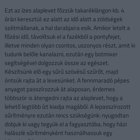
Ezt az ízes alaplevet főzzük takaréklángon kb. 4
órán keresztül: ez alatt az idő alatt a zöldségek
szétmállanak, a hal darabjaira esik. Amikor letelt a
főzési idő, távolítsuk el a fazékból a pontyfejet,
illetve minden olyan csontos, uszonyos részt, amit ki
tudunk belőle kanalazni, ezután egy botmixer
segítségével dolgozzuk össze az egészet.
Készítsünk elő egy sűrű szövésű szűrőt, majd
öntsük rajta át a levesünket. A fennmaradó pépes
anyagot passzírozzuk át alaposan, érdemes
többször is átengedni rajta az alaplevet, hogy a
lehető legtöbb ízt kiadja magából. A lepasszírozott
sűrítményre ezután nincs szükségünk: nyugodtan
dobjuk ki vagy tegyük el a fagyasztóba, hogy házi
halászlé sűrítményként használhassuk egy