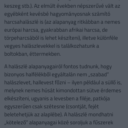
keszeg stb.). Az elmúlt években népszerűvé vált az
egyébként kevésbé hagyományosnak számító
harcsahalászlé is (az alapanyag ritkábban a nemes
európai harcsa, gyakrabban afrikai harcsa, de
törpeharcsából is lehet készíteni), illetve különféle
vegyes halászlevekkel is találkozhatunk a
boltokban, éttermekben.
A halászlé alapanyagairól fontos tudnunk, hogy
bizonyos halfélékből egyáltalán nem „szabad”
halászlevet, hallevest főzni – ilyen például a süllő is,
melynek nemes húsát kimondottan sütve érdemes
elkészíteni, ugyanis a levesben a filéje, patkója
egyszerűen csak szétesne (csontját, fejét
beletehetjük az alaplébe). A halászlé mondhatni
„kötelező” alapanyagai közé soroljuk a fűszerek