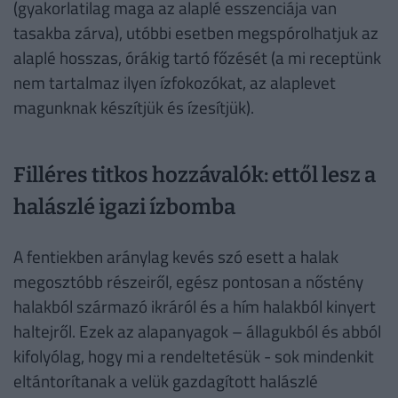
(gyakorlatilag maga az alaplé esszenciája van
tasakba zárva), utóbbi esetben megspórolhatjuk az
alaplé hosszas, órákig tartó főzését (a mi receptünk
nem tartalmaz ilyen ízfokozókat, az alaplevet
magunknak készítjük és ízesítjük).
Filléres titkos hozzávalók: ettől lesz a
halászlé igazi ízbomba
A fentiekben aránylag kevés szó esett a halak
megosztóbb részeiről, egész pontosan a nőstény
halakból származó ikráról és a hím halakból kinyert
haltejről. Ezek az alapanyagok – állagukból és abból
kifolyólag, hogy mi a rendeltetésük - sok mindenkit
eltántorítanak a velük gazdagított halászlé