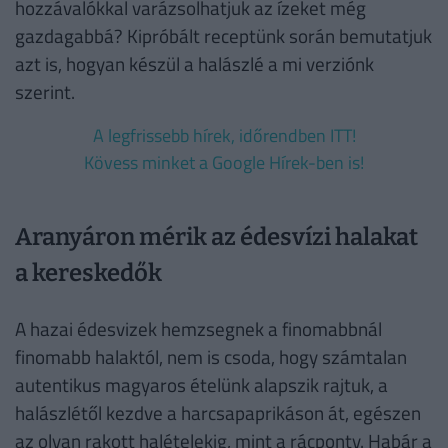
hozzávalókkal varázsolhatjuk az ízeket még
gazdagabbá? Kipróbált receptünk során bemutatjuk
azt is, hogyan készül a halászlé a mi verziónk
szerint.
A legfrissebb hírek, időrendben ITT!
Kövess minket a Google Hírek-ben is!
Aranyáron mérik az édesvízi halakat
a kereskedők
A hazai édesvizek hemzsegnek a finomabbnál
finomabb halaktól, nem is csoda, hogy számtalan
autentikus magyaros ételünk alapszik rajtuk, a
halászlétől kezdve a harcsapaprikáson át, egészen
az olyan rakott halételekig, mint a rácponty. Habár a