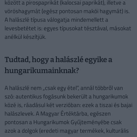
között a pirospaprikát (kalocsai paprikát), illetve a
vöröshagymát (egész pontosan makói hagymát) is.
A halászlé típusa válogatja mindemellett a
levesbetétet is: egyes típusokat tésztával, másokat
anélkül készítjük.
Tudtad, hogy a halászlé egyike a
hungarikumainknak?
A halászlé nem „csak egy étel”, annál többről van
szó: autentikus fogásunk bekerült a hungarikumok
közé is, ráadásul két verzióban: ezek a tiszai és bajai
halászlevek. A Magyar Értéktárba, egészen
pontosan a Hungarikumok Gyűjteményébe csak
azok a dolgok (eredeti magyar termékek, kulturális