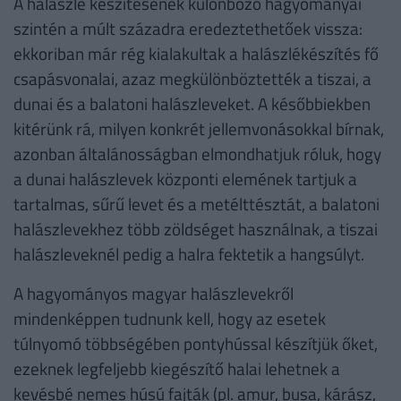
A halászlé készítésének különböző hagyományai
szintén a múlt századra eredeztethetőek vissza:
ekkoriban már rég kialakultak a halászlékészítés fő
csapásvonalai, azaz megkülönböztették a tiszai, a
dunai és a balatoni halászleveket. A későbbiekben
kitérünk rá, milyen konkrét jellemvonásokkal bírnak,
azonban általánosságban elmondhatjuk róluk, hogy
a dunai halászlevek központi elemének tartjuk a
tartalmas, sűrű levet és a metélttésztát, a balatoni
halászlevekhez több zöldséget használnak, a tiszai
halászleveknél pedig a halra fektetik a hangsúlyt.
A hagyományos magyar halászlevekről
mindenképpen tudnunk kell, hogy az esetek
túlnyomó többségében pontyhússal készítjük őket,
ezeknek legfeljebb kiegészítő halai lehetnek a
kevésbé nemes húsú fajták (pl. amur, busa, kárász,