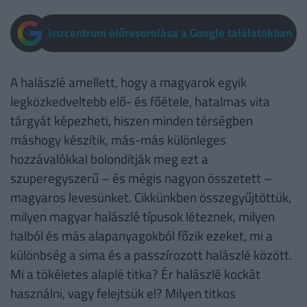
Pénzcentrum előresorolása a Google találatokban
A halászlé amellett, hogy a magyarok egyik
legközkedveltebb elő- és főétele, hatalmas vita
tárgyát képezheti, hiszen minden térségben
máshogy készítik, más-más különleges
hozzávalókkal bolondítják meg ezt a
szuperegyszerű – és mégis nagyon összetett –
magyaros levesünket. Cikkünkben összegyűjtöttük,
milyen magyar halászlé típusok léteznek, milyen
halból és más alapanyagokból főzik ezeket, mi a
különbség a sima és a passzírozott halászlé között.
Mi a tökéletes alaplé titka? Ér halászlé kockát
használni, vagy felejtsük el? Milyen titkos