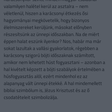
valamilyen halétel kerül az asztalra – nem
véletlenül, hiszen a karácsonyi étkezés ősi
hagyományai megkövetelik, hogy bizonyos
élelmiszereket kerüljünk, másokat előnyben
részesítsünk az ünnepi időszakban. Na de miért
éppen halat eszünk ilyenkor? Nos, habár ma már
sokat lazultak a vallási gyakorlatok, régebben a
karácsony szigorú böjti időszaknak számított,
amikor nem lehetett húst fogyasztani – azonban a
hal kivételt képzett a böjti szabályok értelmében a
húsfogyasztás alól, ezért mindenhol ez az
alapanyag vált ünnepi étekké. A hal mindemellett
bibliai szimbólum is, Jézus Krisztust és az ő
csodatételeit szimbolizálja.