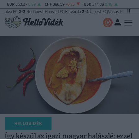
EUR
363.27
0.09
CHF
388.59
-0.25
USD
314.38
0.18
FC
2-2
Budapest Honvéd FC
|
Kisvárda
2-4
Újpest FC
|
Vasas FC
5-0
Zalaegersz
HELLOVIDÉK
Így készül az igazi magyar halászlé: ezzel