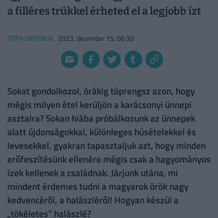
a filléres trükkel érheted el a legjobb ízt
TÓTH VIKTÓRIA
2023. december 15. 06:30
Sokat gondolkozol, órákig töprengsz azon, hogy
mégis milyen étel kerüljön a karácsonyi ünnepi
asztalra? Sokan hiába próbálkozunk az ünnepek
alatt újdonságokkal, különleges húsételekkel és
levesekkel, gyakran tapasztaljuk azt, hogy minden
erőfeszítésünk ellenére mégis csak a hagyományos
ízek kellenek a családnak. Járjunk utána, mi
mindent érdemes tudni a magyarok örök nagy
kedvencéről, a halászléről! Hogyan készül a
„tökéletes” halászlé?