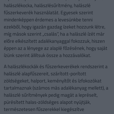
halászlékocka, halászlésűrítmény, halászlé
fűszerkeverék használatát. Egyesek szerint
mindenképpen érdemes a levesünkbe tenni
ezekből, hogy igazán gazdag ízeket hozzunk létre,
míg mások szerint „csalás”, ha a halászlé ízét már
előre elkészített adalékanyaggal fokozzuk, hiszen
éppen az a lényege az alaplé főzésének, hogy saját
ízünk szerint állítsuk össze a hozzávalókat.
A halászlékockák és fűszerkeverékek rendszerint a
halászlé alapfűszereit, szárított-porított
zöldségeket, halport, keményítőt és ízfokozókat
tartalmaznak (számos más adalékanyag mellett), a
halászlé sűrítmények pedig magát a lepréselt,
pürésített halas-zöldséges alapot nyújtják,
természetesen fűszerekkel kiegészítve