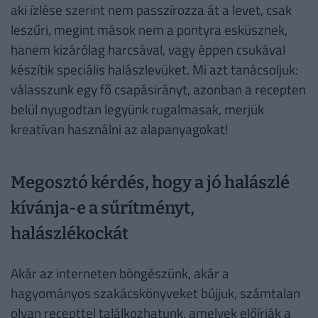
aki ízlése szerint nem passzírozza át a levet, csak
leszűri, megint mások nem a pontyra esküsznek,
hanem kizárólag harcsával, vagy éppen csukával
készítik speciális halászlevüket. Mi azt tanácsoljuk:
válasszunk egy fő csapásirányt, azonban a recepten
belül nyugodtan legyünk rugalmasak, merjük
kreatívan használni az alapanyagokat!
Megosztó kérdés, hogy a jó halászlé
kívánja-e a sűrítményt,
halászlékockát
Akár az interneten böngészünk, akár a
hagyományos szakácskönyveket bújjuk, számtalan
olyan recepttel találkozhatunk, amelyek előírják a