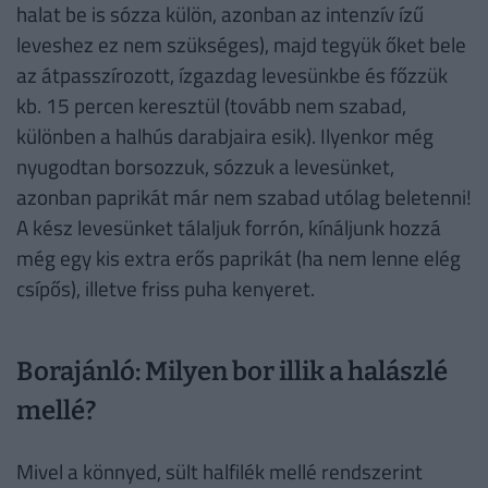
halat be is sózza külön, azonban az intenzív ízű
leveshez ez nem szükséges), majd tegyük őket bele
az átpasszírozott, ízgazdag levesünkbe és főzzük
kb. 15 percen keresztül (tovább nem szabad,
különben a halhús darabjaira esik). Ilyenkor még
nyugodtan borsozzuk, sózzuk a levesünket,
azonban paprikát már nem szabad utólag beletenni!
A kész levesünket tálaljuk forrón, kínáljunk hozzá
még egy kis extra erős paprikát (ha nem lenne elég
csípős), illetve friss puha kenyeret.
Borajánló: Milyen bor illik a halászlé
mellé?
Mivel a könnyed, sült halfilék mellé rendszerint