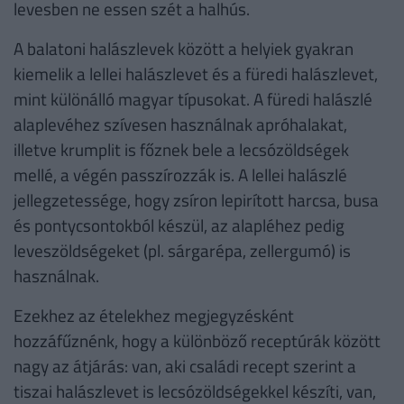
levesben ne essen szét a halhús.
A balatoni halászlevek között a helyiek gyakran
kiemelik a lellei halászlevet és a füredi halászlevet,
mint különálló magyar típusokat. A füredi halászlé
alaplevéhez szívesen használnak apróhalakat,
illetve krumplit is főznek bele a lecsózöldségek
mellé, a végén passzírozzák is. A lellei halászlé
jellegzetessége, hogy zsíron lepirított harcsa, busa
és pontycsontokból készül, az alapléhez pedig
leveszöldségeket (pl. sárgarépa, zellergumó) is
használnak.
Ezekhez az ételekhez megjegyzésként
hozzáfűznénk, hogy a különböző receptúrák között
nagy az átjárás: van, aki családi recept szerint a
tiszai halászlevet is lecsózöldségekkel készíti, van,