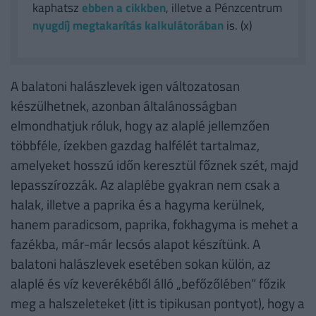
kaphatsz
ebben a cikkben
, illetve a Pénzcentrum
nyugdíj megtakarítás kalkulátorában
is. (x)
A balatoni halászlevek igen változatosan
készülhetnek, azonban általánosságban
elmondhatjuk róluk, hogy az alaplé jellemzően
többféle, ízekben gazdag halfélét tartalmaz,
amelyeket hosszú időn keresztül főznek szét, majd
lepasszírozzák. Az alaplébe gyakran nem csak a
halak, illetve a paprika és a hagyma kerülnek,
hanem paradicsom, paprika, fokhagyma is mehet a
fazékba, már-már lecsós alapot készítünk. A
balatoni halászlevek esetében sokan külön, az
alaplé és víz keverékéből álló „befőzőlében” főzik
meg a halszeleteket (itt is tipikusan pontyot), hogy a