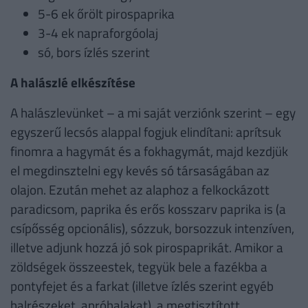
5-6 ek őrölt pirospaprika
3-4 ek napraforgóolaj
só, bors ízlés szerint
A halászlé elkészítése
A halászlevünket – a mi saját verziónk szerint – egy
egyszerű lecsós alappal fogjuk elindítani: aprítsuk
finomra a hagymát és a fokhagymát, majd kezdjük
el megdinsztelni egy kevés só társaságában az
olajon. Ezután mehet az alaphoz a felkockázott
paradicsom, paprika és erős kosszarv paprika is (a
csípősség opcionális), sózzuk, borsozzuk intenzíven,
illetve adjunk hozzá jó sok pirospaprikát. Amikor a
zöldségek összeestek, tegyük bele a fazékba a
pontyfejet és a farkat (illetve ízlés szerint egyéb
halrészeket, apróhalakat), a megtisztított,