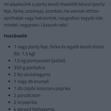
mi alaplevünk a ponty leeső részeiből készül (ponty
feje, farka, uszonya), azonban, ha vannak otthon
apróhalak vagy halcsontok, nyugodtan tegyük oda
mindet, vegyesen. Lássunk neki!
Hozzávalók
1 nagy ponty feje, farka és egyéb leeső részei
(kb. 1,5 kg)
1,5 kg pontyszelet (patkó)
350 g pontyikra
2 fej vöröshagyma
1 nagy db krumpli
1 db csípős kosszarv paprika
2 paradicsom
2 tv paprika
4 gerezd fokhagyma