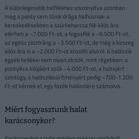
A különlegesebb halfilékhez viszonyítva azonban
még a ponty sem tűnik drága halhúsnak: a
kereskedésekben a szürkeharcsa filé kilós ára
elérheti a ~7.000 Ft-ot, a fogasfilé a ~6.500 Ft-ot,
az egész pisztráng a ~3.500 Ft-ot, de még a keszeg
kilós ára is a ~2.000 Ft-ot közelíti alulról. A halászlé
egyéb kellékei sem olyan olcsók, mint régebben: a
pontyikra kilójáért szűk ~4.000 Ft-ot, a haltejért
szintúgy, a halászlésűrítményért pedig ~700-1.200
Ft-ot kérnek el, egy fazék halászlére számolva.
Miért fogyasztunk halat
karácsonykor?
Karácsonykor szinte minden magyar családnál