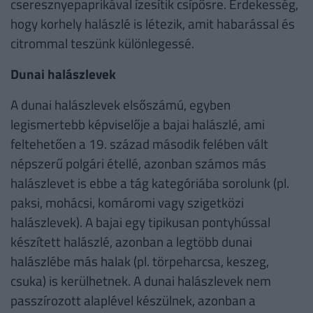
cseresznyepaprikával ízesítik csípősre. Érdekesség,
hogy korhely halászlé is létezik, amit habarással és
citrommal teszünk különlegessé.
Dunai halászlevek
A dunai halászlevek elsőszámú, egyben
legismertebb képviselője a bajai halászlé, ami
feltehetően a 19. század második felében vált
népszerű polgári étellé, azonban számos más
halászlevet is ebbe a tág kategóriába sorolunk (pl.
paksi, mohácsi, komáromi vagy szigetközi
halászlevek). A bajai egy tipikusan pontyhússal
készített halászlé, azonban a legtöbb dunai
halászlébe más halak (pl. törpeharcsa, keszeg,
csuka) is kerülhetnek. A dunai halászlevek nem
passzírozott alaplével készülnek, azonban a