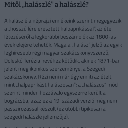
Mitől „halászlé” a halászlé?
A halászlé a néprajzi emlékeink szerint megegyezik
a „hosszú lére eresztett halpaprikással”, az étel
létezéséről a legkorábbi beszámolók az 1800-as
évek elejére tehetők. Maga a „halász” jelző az egyik
leghíresebb régi magyar szakácskönyvszerző,
Doleskó Terézia nevéhez kötődik, akinek 1871-ban
jelent meg ikonikus szerzeménye, a Szegedi
szakácskönyv. Rézi néni már úgy említi az ételt,
mint „halpaprikást halászosan”: a „halászos” mód
szerint minden hozzávaló egyszerre került a
bográcsba, azaz ez a 19. századi verzió még nem
passzírozással készült (ez utóbbi tipikusan a
szegedi halászlé jellemzője).