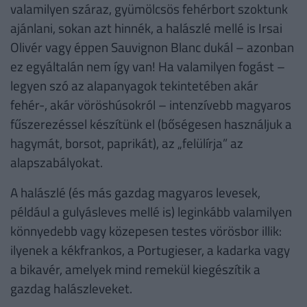
valamilyen száraz, gyümölcsös fehérbort szoktunk
ajánlani, sokan azt hinnék, a halászlé mellé is Irsai
Olivér vagy éppen Sauvignon Blanc dukál – azonban
ez egyáltalán nem így van! Ha valamilyen fogást –
legyen szó az alapanyagok tekintetében akár
fehér-, akár vöröshúsokról – intenzívebb magyaros
fűszerezéssel készítünk el (bőségesen használjuk a
hagymát, borsot, paprikát), az „felülírja” az
alapszabályokat.
A halászlé (és más gazdag magyaros levesek,
például a gulyásleves mellé is) leginkább valamilyen
könnyedebb vagy közepesen testes vörösbor illik:
ilyenek a kékfrankos, a Portugieser, a kadarka vagy
a bikavér, amelyek mind remekül kiegészítik a
gazdag halászleveket.