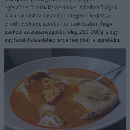
egészíthetjük ki halászlevünket. A halbelsőségek
ára a halhúshoz hasonlóan megemelkedett az
elmúlt években, azonban tartsuk észben, hogy
ezekből az alapanyagokból elég 250-300g is egy-
egy fazék halászléhez, érdemes őket is kipróbálni.