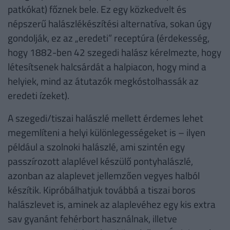
patkókat) főznek bele. Ez egy közkedvelt és
népszerű halászlékészítési alternatíva, sokan úgy
gondolják, ez az „eredeti” receptúra (érdekesség,
hogy 1882-ben 42 szegedi halász kérelmezte, hogy
létesítsenek halcsárdát a halpiacon, hogy mind a
helyiek, mind az átutazók megkóstolhassák az
eredeti ízeket).
A szegedi/tiszai halászlé mellett érdemes lehet
megemlíteni a helyi különlegességeket is – ilyen
például a szolnoki halászlé, ami szintén egy
passzírozott alaplével készülő pontyhalászlé,
azonban az alaplevet jellemzően vegyes halból
készítik. Kipróbálhatjuk továbbá a tiszai boros
halászlevet is, aminek az alaplevéhez egy kis extra
sav gyanánt fehérbort használnak, illetve