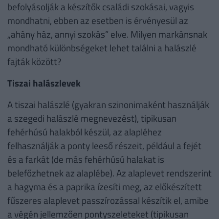
befolyásolják a készítők családi szokásai, vagyis
mondhatni, ebben az esetben is érvényesül az
„ahány ház, annyi szokás” elve. Milyen markánsnak
mondható különbségeket lehet találni a halászlé
fajták között?
Tiszai halászlevek
A tiszai halászlé (gyakran szinonimaként használják
a szegedi halászlé megnevezést), tipikusan
fehérhúsú halakból készül, az alapléhez
felhasználják a ponty leeső részeit, például a fejét
és a farkát (de más fehérhúsú halakat is
belefőzhetnek az alaplébe). Az alaplevet rendszerint
a hagyma és a paprika ízesíti meg, az előkészített
fűszeres alaplevet passzírozással készítik el, amibe
a végén jellemzően pontyszeleteket (tipikusan