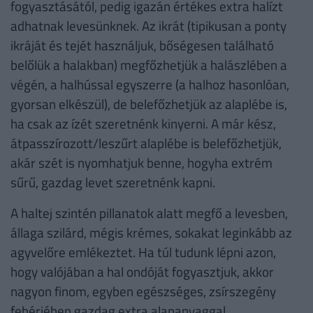
fogyasztásától, pedig igazán értékes extra halízt
adhatnak levesünknek. Az ikrát (tipikusan a ponty
ikráját és tejét használjuk, bőségesen található
belőlük a halakban) megfőzhetjük a halászlében a
végén, a halhússal egyszerre (a halhoz hasonlóan,
gyorsan elkészül), de belefőzhetjük az alaplébe is,
ha csak az ízét szeretnénk kinyerni. A már kész,
átpasszírozott/leszűrt alaplébe is belefőzhetjük,
akár szét is nyomhatjuk benne, hogyha extrém
sűrű, gazdag levet szeretnénk kapni.
A haltej szintén pillanatok alatt megfő a levesben,
állaga szilárd, mégis krémes, sokakat leginkább az
agyvelőre emlékeztet. Ha túl tudunk lépni azon,
hogy valójában a hal ondóját fogyasztjuk, akkor
nagyon finom, egyben egészséges, zsírszegény
fehérjében gazdag extra alapanyaggal