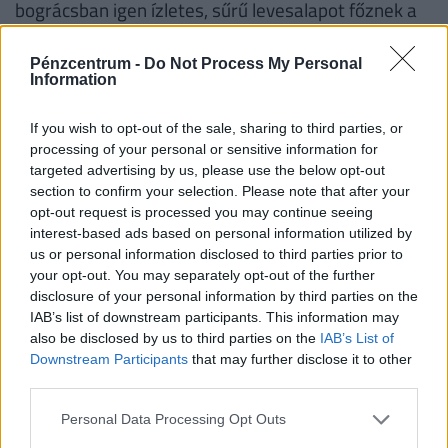
bográcsban igen ízletes, sűrű levesalapot főznek a
hozzávalókból. A halhúst a főzés előtt besózzák és
állni hagyják egy órán keresztül.
Pénzcentrum -
Do Not Process My Personal
Information
Tálaláskor a tányér aljára jellemzően gyufatészta
If you wish to opt-out of the sale, sharing to third parties, or
kerül, amire rászedik a forró levet és a halszeletet,
processing of your personal or sensitive information for
gyakran kínálnak hozzá levesben főtt ikrát, haltejet
targeted advertising by us, please use the below opt-out
is, ízesítése jellemzően csípősebb. A paksi halászlé
section to confirm your selection. Please note that after your
opt-out request is processed you may continue seeing
is egy tipikusan tésztával tálalandó fajta, ami arra
interest-based ads based on personal information utilized by
eredeztethető vissza, hogy a molnárlegények napi
us or personal information disclosed to third parties prior to
járandóságukhoz egy kis gyúrt tésztát is kaptak –
your opt-out. You may separately opt-out of the further
disclosure of your personal information by third parties on the
ők ezt belefőzték a hallevesbe, hogy biztosan
IAB’s list of downstream participants. This information may
jóllakjanak vele. A dunakömlői halászlébe jellemzően
also be disclosed by us to third parties on the
IAB’s List of
egy kis paradicsom is kerül, a mohácsit főzhetjük jó
Downstream Participants
that may further disclose it to other
third parties.
csípősre, sok belsőséggel, a komárominál pedig
gyakran a selymes levesen van a hangsúly.
Personal Data Processing Opt Outs