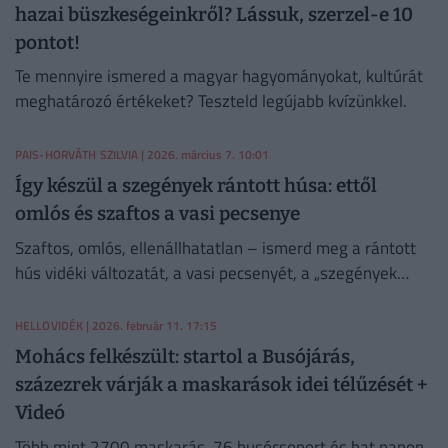
hazai büszkeségeinkről? Lássuk, szerzel-e 10
pontot!
Te mennyire ismered a magyar hagyományokat, kultúrát
meghatározó értékeket? Teszteld legújabb kvízünkkel.
PAIS-HORVÁTH SZILVIA
| 2026. március 7. 10:01
Így készül a szegények rántott húsa: ettől
omlós és szaftos a vasi pecsenye
Szaftos, omlós, ellenállhatatlan – ismerd meg a rántott
hús vidéki változatát, a vasi pecsenyét, a „szegények
rántott húsát”! Kóstoltad már?
HELLOVIDÉK
| 2026. február 11. 17:15
Mohács felkészült: startol a Busójárás,
százezrek várják a maskarások idei télűzését +
Videó
Több mint 2700 maskarás, 76 busócsoport és hat napon