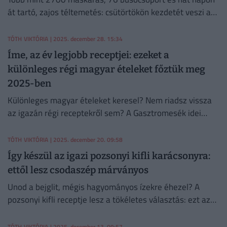
át tartó, zajos téltemetés: csütörtökön kezdetét veszi a
mohácsi busójárás, Magyarország legismertebb farsangi
népszokása.
TÓTH VIKTÓRIA
| 2025. december 28. 15:34
Íme, az év legjobb receptjei: ezeket a
különleges régi magyar ételeket főztük meg
2025-ben
Különleges magyar ételeket keresel? Nem riadsz vissza
az igazán régi receptekről sem? A Gasztromesék idei
receptgyűjteménye csak rád vár – próbáld ki őket, nem
fogsz csalódni!
TÓTH VIKTÓRIA
| 2025. december 20. 09:58
Így készül az igazi pozsonyi kifli karácsonyra:
ettől lesz csodaszép márványos
Unod a bejglit, mégis hagyományos ízekre éhezel? A
pozsonyi kifli receptje lesz a tökéletes választás: ezt az
omlós tésztát gazdag diós és mákos töltelék teszi igazán
ünnepivé.
TÓTH VIKTÓRIA
| 2025. december 13. 09:57