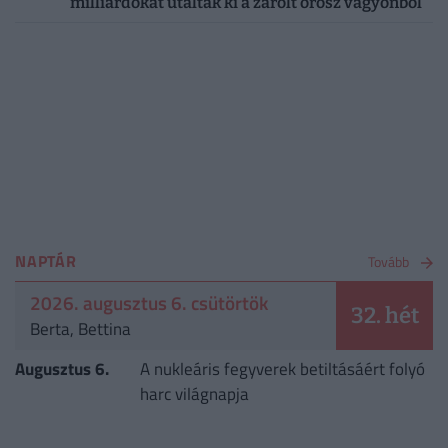
milliárdokat utaltak ki a zárolt orosz vagyonból
NAPTÁR
Tovább
2026. augusztus 6. csütörtök
32. hét
Berta, Bettina
Augusztus 6.
A nukleáris fegyverek betiltásáért folyó
harc világnapja