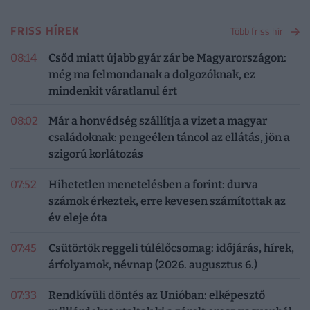
FRISS HÍREK
Több friss hír
08:14
Csőd miatt újabb gyár zár be Magyarországon:
még ma felmondanak a dolgozóknak, ez
mindenkit váratlanul ért
08:02
Már a honvédség szállítja a vizet a magyar
családoknak: pengeélen táncol az ellátás, jön a
szigorú korlátozás
07:52
Hihetetlen menetelésben a forint: durva
számok érkeztek, erre kevesen számítottak az
év eleje óta
07:45
Csütörtök reggeli túlélőcsomag: időjárás, hírek,
árfolyamok, névnap (2026. augusztus 6.)
07:33
Rendkívüli döntés az Unióban: elképesztő