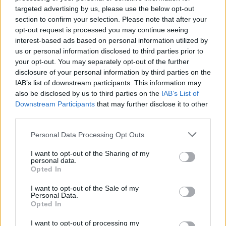
ehhez azonban nem elég fogyasztani.
targeted advertising by us, please use the below opt-out
section to confirm your selection. Please note that after your
opt-out request is processed you may continue seeing
PAIS-HORVÁTH SZILVIA
| 2025. február 17. 17:52
interest-based ads based on personal information utilized by
Íme a Vas megyei pálinka-mennyország: ilyen
us or personal information disclosed to third parties prior to
isteni párlatok nem nagyon készülnek máshol
your opt-out. You may separately opt-out of the further
disclosure of your personal information by third parties on the
Pálinkaversenyen jártunk, ahol nemcsak interjúztunk, de
IAB’s list of downstream participants. This information may
részt is vettünk a médiazsűri munkájában. De hogyan
also be disclosed by us to third parties on the
IAB’s List of
kóstolnak a profik? Ki lehet a profi zsűriben? Mitől jó a
Downstream Participants
that may further disclose it to other
pálinka?
third parties.
HELLOVIDÉK
| 2025. február 11. 15:15
Hivatalos! Bővült a Hungarikum lista:
Personal Data Processing Opt Outs
megosztó szokás került be a nemzeti
I want to opt-out of the Sharing of my
gyűjteménybe
personal data.
Opted In
Mi szóltok? Tovább bővült a Hungarikumok Gyűjteménye
I want to opt-out of the Sale of my
a déli harangszóval és a csárdás tánccal, a Magyar
Personal Data.
Értéktárba pedig a csárdát vették fel
Opted In
PÉNZCENTRUM
| 2025. február 11. 09:25
I want to opt-out of processing my