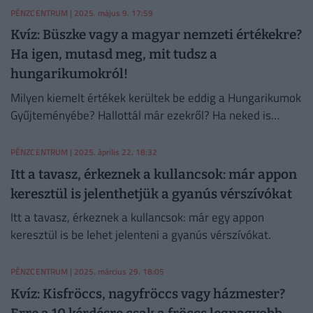
PÉNZCENTRUM
| 2025. május 9. 17:59
Kvíz: Büszke vagy a magyar nemzeti értékekre?
Ha igen, mutasd meg, mit tudsz a
hungarikumokról!
Milyen kiemelt értékek kerültek be eddig a Hungarikumok
Gyűjteményébe? Hallottál már ezekről? Ha neked is
fontos a magyar kultúra, ne felejtsd el kitölteni mai
kvízünket!
PÉNZCENTRUM
| 2025. április 22. 18:32
Itt a tavasz, érkeznek a kullancsok: már appon
keresztül is jelenthetjük a gyanús vérszívókat
Itt a tavasz, érkeznek a kullancsok: már egy appon
keresztül is be lehet jelenteni a gyanús vérszívókat.
PÉNZCENTRUM
| 2025. március 29. 18:05
Kvíz: Kisfröccs, nagyfröccs vagy házmester?