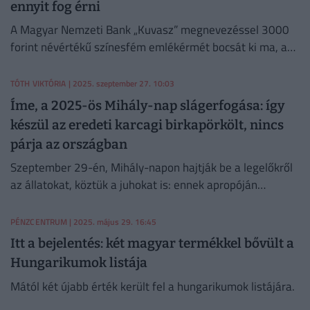
ennyit fog érni
A Magyar Nemzeti Bank „Kuvasz” megnevezéssel 3000
forint névértékű színesfém emlékérmét bocsát ki ma, az
Állatok Világnapján.
TÓTH VIKTÓRIA
| 2025. szeptember 27. 10:03
Íme, a 2025-ös Mihály-nap slágerfogása: így
készül az eredeti karcagi birkapörkölt, nincs
párja az országban
Szeptember 29-én, Mihály-napon hajtják be a legelőkről
az állatokat, köztük a juhokat is: ennek apropóján
utánajártunk, hogyan készül híres hungarikumunk, a
karcagi birkapörkölt.
PÉNZCENTRUM
| 2025. május 29. 16:45
Itt a bejelentés: két magyar termékkel bővült a
Hungarikumok listája
Mától két újabb érték került fel a hungarikumok listájára.