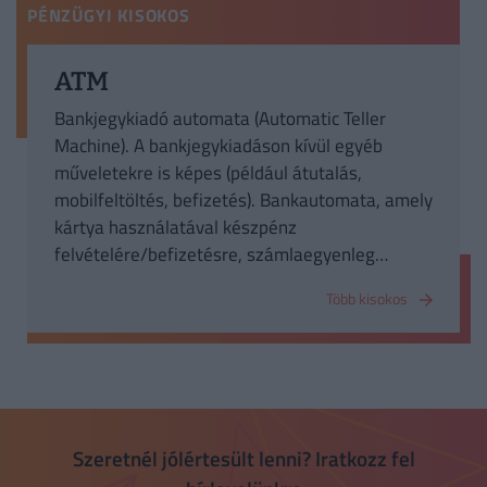
PÉNZÜGYI KISOKOS
ATM
Bankjegykiadó automata (Automatic Teller
Machine). A bankjegykiadáson kívül egyéb
műveletekre is képes (például átutalás,
mobilfeltöltés, befizetés). Bankautomata, amely
kártya használatával készpénz
felvételére/befizetésre, számlaegyenleg
lekérdezésére alkalmas. Saját AMT-nek
Több kisokos
nevezzük a hitelintézetünk automatáit, ahol
általában olcsóbban vehetünk fel pénzt, mint az
idegen, vagyis más bankhoz tartozó
automatából.
Szeretnél jólértesült lenni? Iratkozz fel