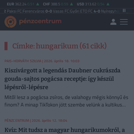
EUR
362.24
0.51
CHF
388.5
0.59
USD
313.62
0.54
Paksi FC
|
Ferencváros
0-0
Vasas FC
|
Győri ETO FC
4-0
Nyíregyháza
|
Újpest F
Címke: hungarikum (61 cikk)
PAIS-HORVÁTH SZILVIA
| 2026. április 18. 10:03
Kiszivárgott a legendás Daubner cukrászda
gouda-sajtos pogácsa receptje: így készül
lépésről-lépésre
Mitől lesz a pogácsa zsíros, de valahogy mégis könnyű és
finom? A minap TikTokon jött szembe velünk a kultikus
Daubneres gouda sajtos pogi receptje, hamarjában ki is
próbáltuk.
PÉNZCENTRUM
| 2026. április 12. 18:04
Kvíz: Mit tudsz a magyar hungarikumokról, a