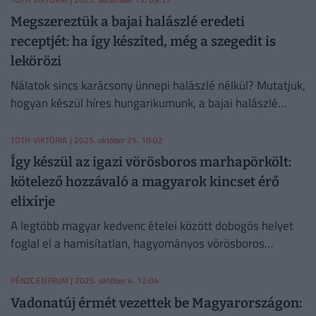
Megszereztük a bajai halászlé eredeti
receptjét: ha így készíted, még a szegedit is
lekörözi
Nálatok sincs karácsony ünnepi halászlé nélkül? Mutatjuk,
hogyan készül híres hungarikumunk, a bajai halászlé
hagyományos módon, gyufatésztával tálalva.
TÓTH VIKTÓRIA
| 2025. október 25. 10:02
Így készül az igazi vörösboros marhapörkölt:
kötelező hozzávaló a magyarok kincset érő
elixírje
A legtöbb magyar kedvenc ételei között dobogós helyet
foglal el a hamisítatlan, hagyományos vörösboros
marhapörkölt. Tudd meg, hogy szól a „tökéletes” recept,
mi kerül a fazékba!
PÉNZCENTRUM
| 2025. október 4. 12:04
Vadonatúj érmét vezettek be Magyarországon: