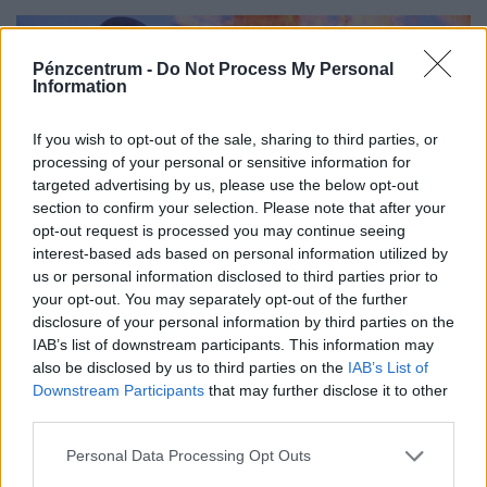
forint jut a sármelléki Hévíz–Balaton Airportnak.
Pénzcentrum -
Do Not Process My Personal
Information
If you wish to opt-out of the sale, sharing to third parties, or
processing of your personal or sensitive information for
targeted advertising by us, please use the below opt-out
section to confirm your selection. Please note that after your
opt-out request is processed you may continue seeing
interest-based ads based on personal information utilized by
us or personal information disclosed to third parties prior to
“Ez már nekünk is sok”: bejelzett a
your opt-out. You may separately opt-out of the further
Katasztrófavédelem, tízezer helyen csaptak fel
disclosure of your personal information by third parties on the
IAB’s list of downstream participants. This information may
a lángok itthon
also be disclosed by us to third parties on the
IAB’s List of
Idén eddig csaknem tízezer szabadtéri tűz pusztított
Downstream Participants
that may further disclose it to other
Magyarországon, mintegy 96 négyzetkilométernyi
third parties.
területet emésztve fel.
Personal Data Processing Opt Outs