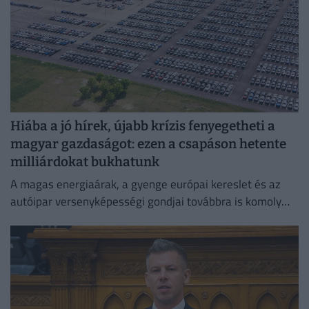
Hiába a jó hírek, újabb krízis fenyegetheti a
magyar gazdaságot: ezen a csapáson hetente
milliárdokat bukhatunk
A magas energiaárak, a gyenge európai kereslet és az
autóipar versenyképességi gondjai továbbra is komoly
fékezőerőt jelentenek Németország számára.