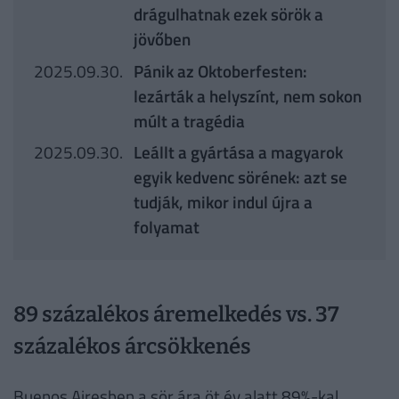
drágulhatnak ezek sörök a
jövőben
2025.09.30.
Pánik az Oktoberfesten:
lezárták a helyszínt, nem sokon
múlt a tragédia
2025.09.30.
Leállt a gyártása a magyarok
egyik kedvenc sörének: azt se
tudják, mikor indul újra a
folyamat
89 százalékos áremelkedés vs. 37
százalékos árcsökkenés
Buenos Airesben a sör ára öt év alatt 89%-kal