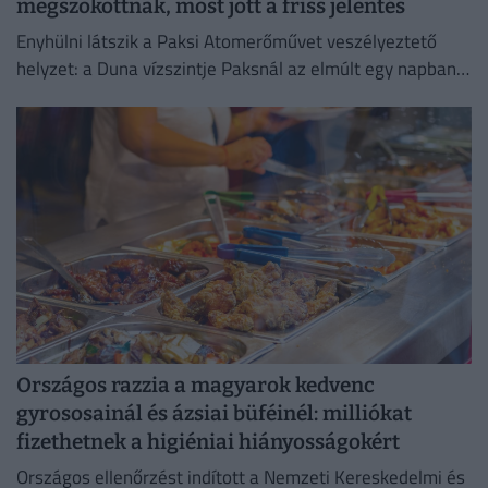
megszokottnak, most jött a friss jelentés
Enyhülni látszik a Paksi Atomerőművet veszélyeztető
helyzet: a Duna vízszintje Paksnál az elmúlt egy napban
három centimétert emelkedett.
Országos razzia a magyarok kedvenc
gyrososainál és ázsiai büféinél: milliókat
fizethetnek a higiéniai hiányosságokért
Országos ellenőrzést indított a Nemzeti Kereskedelmi és