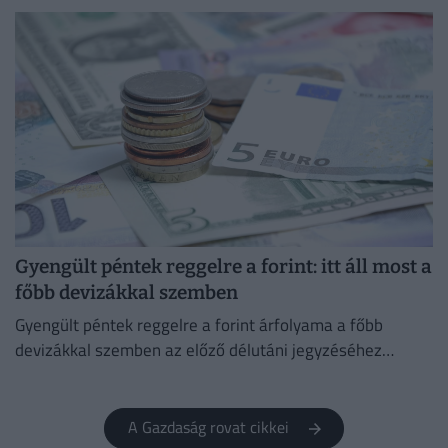
pedig az árak 0,1%-kal csökkentek.
Gyengült péntek reggelre a forint: itt áll most a
főbb devizákkal szemben
Gyengült péntek reggelre a forint árfolyama a főbb
devizákkal szemben az előző délutáni jegyzéséhez
képest a nemzetközi devizakereskedelemben.
A Gazdaság rovat cikkei