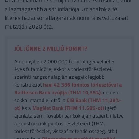
Az alábbiakban felsoroljuk azokat a városokat, ahol
a legmagasabb a sör inflációja. Az adatok a fél
literes hazai sör átlagárának nominális változását
mutatják 2020 óta.
JÓL JÖNNE 2 MILLIÓ FORINT?
Amennyiben 2 000 000 forintot igényelnél 5
éves futamidőre, akkor a törlesztőrészletek
szerinti rangsor alapján az egyik legjobb
konstrukciót
havi 42 386
forintos törlesztővel a
Raiffeisen Bank nyújtja (THM 10,35%),
de nem
sokkal marad el ettől a
CIB Bank (THM 11,29%-
ot)
és a
MagNet Bank (THM 11.68%-ot)
ígérő
ajánlata sem. További bankok ajánlataiért, illetve
a konstrukciók pontos részleteiért (THM,
törlesztőrészlet, visszafizetendő összeg, stb.)