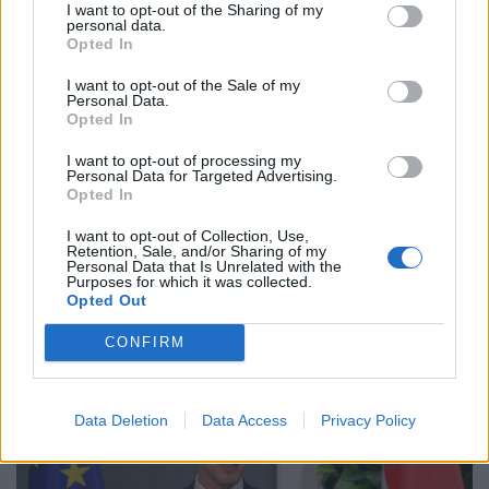
I want to opt-out of the Sharing of my
personal data.
Opted In
I want to opt-out of the Sale of my
Personal Data.
Opted In
I want to opt-out of processing my
Personal Data for Targeted Advertising.
Opted In
I want to opt-out of Collection, Use,
Elkezdődött a Tisza frakcióülése: Hamarosan
Retention, Sale, and/or Sharing of my
Personal Data that Is Unrelated with the
kiderül, kit jelölnek köztársasági elnöknek
Purposes for which it was collected.
Elkezdődött a Tisza parlamenti frakciójának ülése, ahol
Opted Out
arról döntenek, kit jelölnek köztársasági elnöknek.
CONFIRM
Data Deletion
Data Access
Privacy Policy