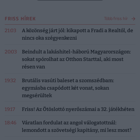
FRISS HÍREK
Több friss hír
21:03
A közönség járt jól: kikapott a Fradi a Realtól, de
nincs oka szégyenkezni
20:03
Beindult a lakáshitel-háború Magyarországon:
sokat spórolhat az Otthon Starttal, aki most
résen van
19:32
Brutális vasúti baleset a szomszédbam:
egymásba csapódott két vonat, sokan
megsérültek
19:17
Friss! Az Ötöslottó nyerőszámai a 32. játékhéten
18:46
Váratlan fordulat az angol válogatottnál:
lemondott a szövetségi kapitány, mi lesz most?