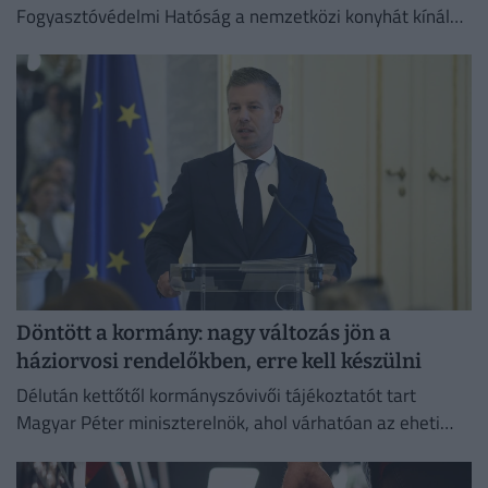
Fogyasztóvédelmi Hatóság a nemzetközi konyhát kínáló
vendéglátóhelyeken.
Döntött a kormány: nagy változás jön a
háziorvosi rendelőkben, erre kell készülni
Délután kettőtől kormányszóvivői tájékoztatót tart
Magyar Péter miniszterelnök, ahol várhatóan az eheti
kormányülés döntései és az energiaválság alakulása
kerül a fókuszba.