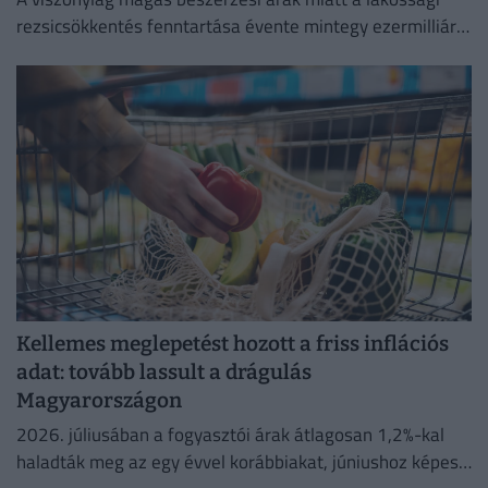
rezsicsökkentés fenntartása évente mintegy ezermilliárd
forintos terhet ró a magyar költségvetésre.
Kellemes meglepetést hozott a friss inflációs
adat: tovább lassult a drágulás
Magyarországon
2026. júliusában a fogyasztói árak átlagosan 1,2%-kal
haladták meg az egy évvel korábbiakat, júniushoz képest