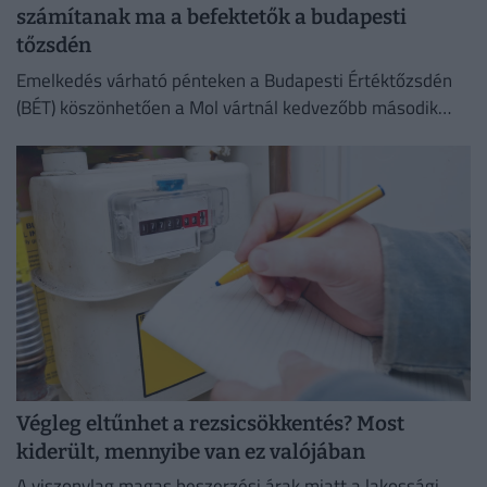
számítanak ma a befektetők a budapesti
tőzsdén
Emelkedés várható pénteken a Budapesti Értéktőzsdén
(BÉT) köszönhetően a Mol vártnál kedvezőbb második
negyedéves eredményeinek az Equilor Befektetési Zrt.
elemzője szerint.
Végleg eltűnhet a rezsicsökkentés? Most
kiderült, mennyibe van ez valójában
A viszonylag magas beszerzési árak miatt a lakossági