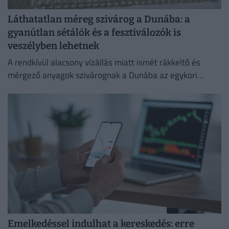
Láthatatlan méreg szivárog a Dunába: a
gyanútlan sétálók és a fesztiválozók is
veszélyben lehetnek
A rendkívül alacsony vízállás miatt ismét rákkeltő és
mérgező anyagok szivárognak a Dunába az egykori
Óbudai Gázgyár területéről.
Emelkedéssel indulhat a kereskedés: erre