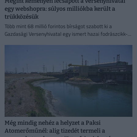
Megint keményen lecsapott a versenyhivatal
egy webshopra: súlyos milliókba került a
trükközésük
Több mint 68 millió forintos bírságot szabott ki a
Gazdasági Versenyhivatal egy ismert hazai fodrászcikk-
forgalmazóra.
Még mindig nehéz a helyzet a Paksi
Atomerőműnél: alig tizedét termeli a