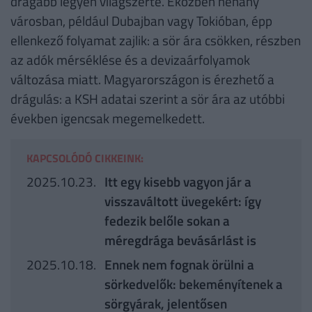
drágább legyen világszerte. Eközben néhány
városban, például Dubajban vagy Tokióban, épp
ellenkező folyamat zajlik: a sör ára csökken, részben
az adók mérséklése és a devizaárfolyamok
változása miatt. Magyarországon is érezhető a
drágulás: a KSH adatai szerint a sör ára az utóbbi
években igencsak megemelkedett.
KAPCSOLÓDÓ CIKKEINK:
2025.10.23.
Itt egy kisebb vagyon jár a
visszaváltott üvegekért: így
fedezik belőle sokan a
méregdrága bevásárlást is
2025.10.18.
Ennek nem fognak örülni a
sörkedvelők: bekeményítenek a
sörgyárak, jelentősen