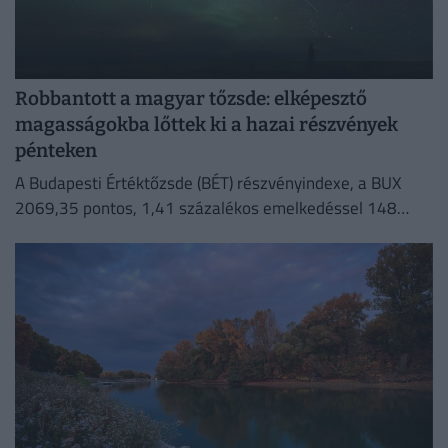
Robbantott a magyar tőzsde: elképesztő
magasságokba lőttek ki a hazai részvények
pénteken
A Budapesti Értéktőzsde (BÉT) részvényindexe, a BUX
2069,35 pontos, 1,41 százalékos emelkedéssel 148
632,55 ponton zárt pénteken.