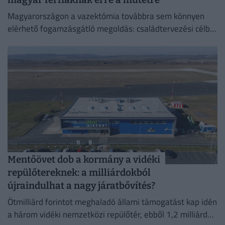
Magyarországon a vazektómia továbbra sem könnyen
elérhető fogamzásgátló megoldás: családtervezési célból
csak szigorú feltételek teljesülése esetén végezhető el.
Mentőövet dob a kormány a vidéki
repülőtereknek: a milliárdokból
újraindulhat a nagy járatbővítés?
Ötmilliárd forintot meghaladó állami támogatást kap idén
a három vidéki nemzetközi repülőtér, ebből 1,2 milliárd