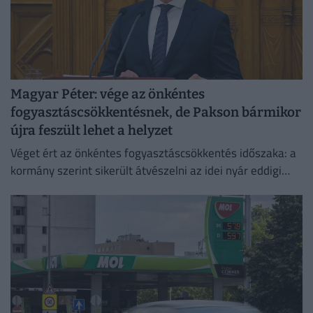
Magyar Péter: vége az önkéntes
fogyasztáscsökkentésnek, de Pakson bármikor
újra feszült lehet a helyzet
Véget ért az önkéntes fogyasztáscsökkentés időszaka: a
kormány szerint sikerült átvészelni az idei nyár eddigi
legkritikusabb napjait.