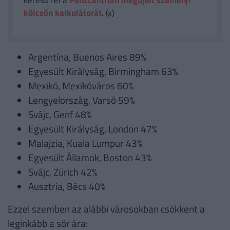
keresd fel a
Pénzcentrum megújult személyi
kölcsön kalkulátorát.
(x)
Argentína, Buenos Aires 89%
Egyesült Királyság, Birmingham 63%
Mexikó, Mexikóváros 60%
Lengyelország, Varsó 59%
Svájc, Genf 48%
Egyesült Királyság, London 47%
Malajzia, Kuala Lumpur 43%
Egyesült Államok, Boston 43%
Svájc, Zürich 42%
Ausztria, Bécs 40%
Ezzel szemben az alábbi városokban csökkent a
leginkább a sör ára: