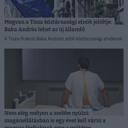
Megvan a Tisza köztársasági elnök jelöltje:
Baka András lehet az új államfő
A Tisza-frakció Baka Andrást jelöli köztársasági elnöknek.
Nem elég mélyen a zsebbe nyúlni:
magánellátásban is egy évet kell várni a
magyar férfiaknak erre a műtétre