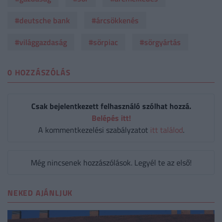
#deutsche bank
#árcsökkenés
#világgazdaság
#sörpiac
#sörgyártás
0 HOZZÁSZÓLÁS
Csak bejelentkezett felhasználó szólhat hozzá.
Belépés itt!
A kommentkezelési szabályzatot
itt találod
.
Még nincsenek hozzászólások. Legyél te az első!
NEKED AJÁNLJUK