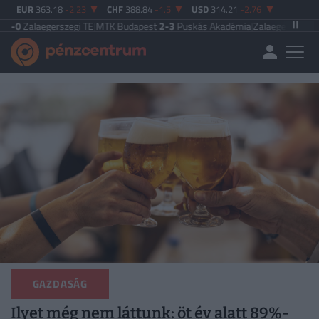
EUR
363.18
-2.23
CHF
388.84
-1.5
USD
314.21
-2.76
rszegi TE
|
MTK Budapest
2-3
Puskás Akadémia
|
Zalaegerszegi TE
5-2
Paksi F
GAZDASÁG
Ilyet még nem láttunk: öt év alatt 89%-