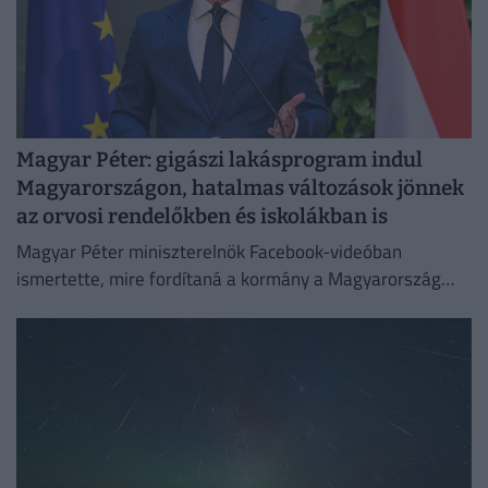
Magyar Péter: gigászi lakásprogram indul
Magyarországon, hatalmas változások jönnek
az orvosi rendelőkben és iskolákban is
Magyar Péter miniszterelnök Facebook-videóban
ismertette, mire fordítaná a kormány a Magyarország
számára hozzáférhetővé vált uniós forrásokat.