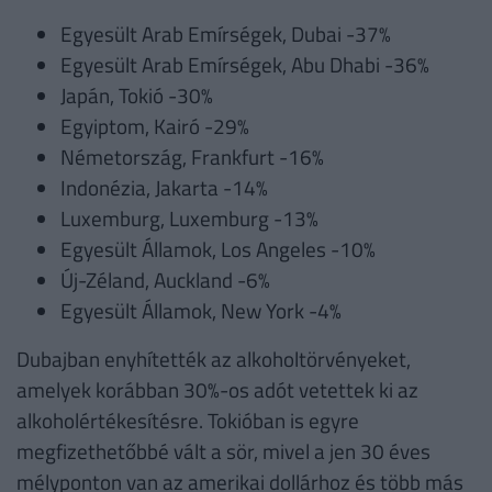
Egyesült Arab Emírségek, Dubai -37%
Egyesült Arab Emírségek, Abu Dhabi -36%
Japán, Tokió -30%
Egyiptom, Kairó -29%
Németország, Frankfurt -16%
Indonézia, Jakarta -14%
Luxemburg, Luxemburg -13%
Egyesült Államok, Los Angeles -10%
Új-Zéland, Auckland -6%
Egyesült Államok, New York -4%
Dubajban enyhítették az alkoholtörvényeket,
amelyek korábban 30%-os adót vetettek ki az
alkoholértékesítésre. Tokióban is egyre
megfizethetőbbé vált a sör, mivel a jen 30 éves
mélyponton van az amerikai dollárhoz és több más