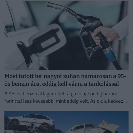
Most futott be: nagyot zuhan hamarosan a 95-
ös benzin ára, eddig kell várni a tankolással
A 95-ös benzin átlagára hét, a gázolajé pedig három
forinttal lesz kevesebb, mint eddig volt. Az ok: a kedvező
piaci környezet és a nemzetközi változások.