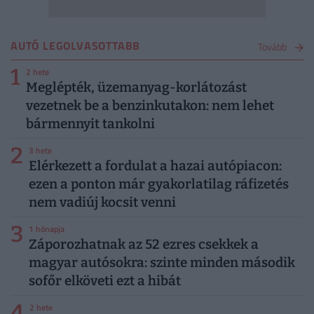
AUTÓ LEGOLVASOTTABB
Tovább
1
2 hete
Meglépték, üzemanyag-korlátozást
vezetnek be a benzinkutakon: nem lehet
bármennyit tankolni
2
3 hete
Elérkezett a fordulat a hazai autópiacon:
ezen a ponton már gyakorlatilag ráfizetés
nem vadiúj kocsit venni
3
1 hónapja
Záporozhatnak az 52 ezres csekkek a
magyar autósokra: szinte minden második
sofőr elköveti ezt a hibát
4
2 hete