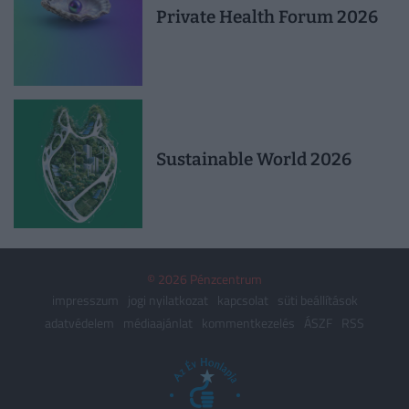
Private Health Forum 2026
Sustainable World 2026
© 2026 Pénzcentrum
impresszum
jogi nyilatkozat
kapcsolat
süti beállítások
adatvédelem
médiaajánlat
kommentkezelés
ÁSZF
RSS