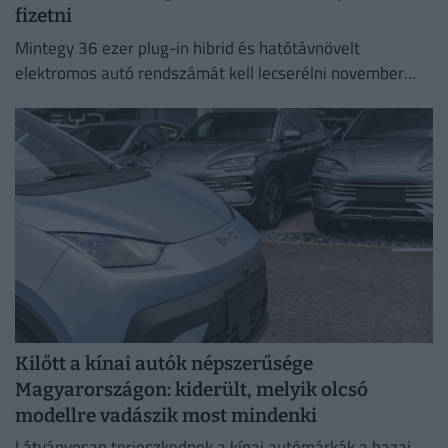
fizetni
Mintegy 36 ezer plug-in hibrid és hatótávnövelt
elektromos autó rendszámát kell lecserélni november
30-ig.
Kilőtt a kínai autók népszerűsége
Magyarországon: kiderült, melyik olcsó
modellre vadászik most mindenki
Látványosan terjeszkednek a kínai autómárkák a hazai