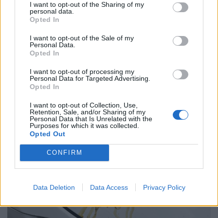
I want to opt-out of the Sharing of my
personal data.
Opted In
I want to opt-out of the Sale of my
Personal Data.
Opted In
I want to opt-out of processing my
Personal Data for Targeted Advertising.
Opted In
Ledobta a bombát a BYD: potom áron adják az
I want to opt-out of Collection, Use,
Retention, Sale, and/or Sharing of my
új slágerautót, reszkethetnek a japán óriások
Personal Data that Is Unrelated with the
Purposes for which it was collected.
A BYD a 2023 eleji piaci megjelenése óta 2025 végéig
Opted Out
valamivel több mint 7400 autót értékesített Japánban.
CONFIRM
Data Deletion
Data Access
Privacy Policy