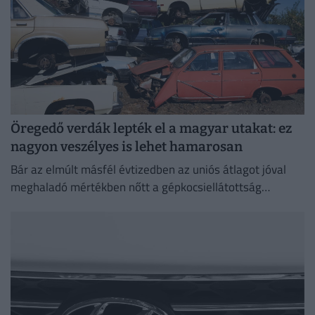
Öregedő verdák lepték el a magyar utakat: ez
nagyon veszélyes is lehet hamarosan
Bár az elmúlt másfél évtizedben az uniós átlagot jóval
meghaladó mértékben nőtt a gépkocsiellátottság
Magyarországon, a járműállomány folyamatosan
öregszik.