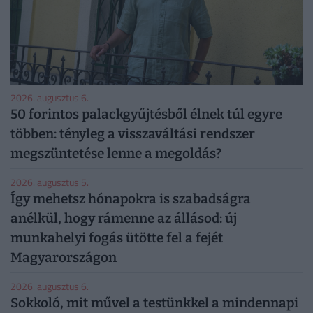
2026. augusztus 6.
50 forintos palackgyűjtésből élnek túl egyre
többen: tényleg a visszaváltási rendszer
megszüntetése lenne a megoldás?
2026. augusztus 5.
Így mehetsz hónapokra is szabadságra
anélkül, hogy rámenne az állásod: új
munkahelyi fogás ütötte fel a fejét
Magyarországon
2026. augusztus 6.
Sokkoló, mit művel a testünkkel a mindennapi