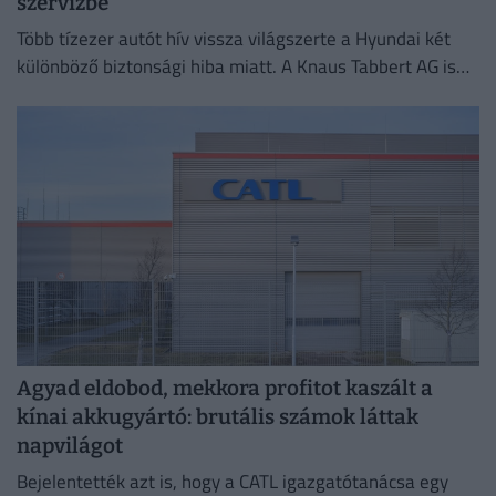
szervizbe
Több tízezer autót hív vissza világszerte a Hyundai két
különböző biztonsági hiba miatt. A Knaus Tabbert AG is
több ezer lakóautót rendel vissza ellenőrzésre.
Agyad eldobod, mekkora profitot kaszált a
kínai akkugyártó: brutális számok láttak
napvilágot
Bejelentették azt is, hogy a CATL igazgatótanácsa egy