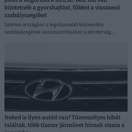
büntetnék a gyorshajtást, főként a visszaeső
szabályszegőket
Számos országban a legsúlyosabb közlekedési
szabályszegések visszaszorításához a pénzbírság
önmagában már nem elég.
Neked is ilyen autód van? Tűzveszélyes hibát
találtak, több tízezer járművet hívnak vissza a