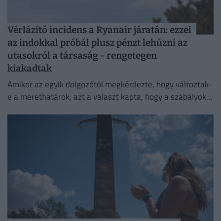
Vérlázító incidens a Ryanair járatán: ezzel
az indokkal próbál plusz pénzt lehúzni az
utasokról a társaság - rengetegen
kiakadtak
Amikor az egyik dolgozótól megkérdezte, hogy változtak-
e a mérethatárok, azt a választ kapta, hogy a szabályok
változatlanok, de a betartatásuk szigorúbbá vált.