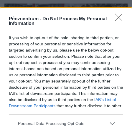
Pénzcentrum -
Do Not Process My Personal
Information
If you wish to opt-out of the sale, sharing to third parties, or
processing of your personal or sensitive information for
targeted advertising by us, please use the below opt-out
section to confirm your selection. Please note that after your
opt-out request is processed you may continue seeing
interest-based ads based on personal information utilized by
us or personal information disclosed to third parties prior to
Kész, ennyi volt: szombattól mélyen a zsebükbe
your opt-out. You may separately opt-out of the further
kell nyúlniuk a budapesti utazóknak, ha taxiba
disclosure of your personal information by third parties on the
ülnek
IAB’s list of downstream participants. This information may
also be disclosed by us to third parties on the
IAB’s List of
Szombattól többet kell fizetni a budapesti taxizásért:
Downstream Participants
that may further disclose it to other
emelkedik az alapdíj, a kilométer- és a várakozási díj,
third parties.
emellett bevezetik a 800 forintos reptéri díjat is.
Personal Data Processing Opt Outs