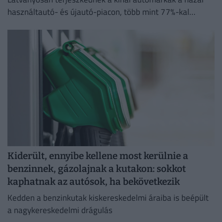
használtautó- és újautó-piacon, több mint 77%-kal
emelkedett a kínai modellek iránti érdeklődések száma
tavalyhoz képest.
Kiderült, ennyibe kellene most kerülnie a
benzinnek, gázolajnak a kutakon: sokkot
kaphatnak az autósok, ha bekövetkezik
Kedden a benzinkutak kiskereskedelmi áraiba is beépült
a nagykereskedelmi drágulás