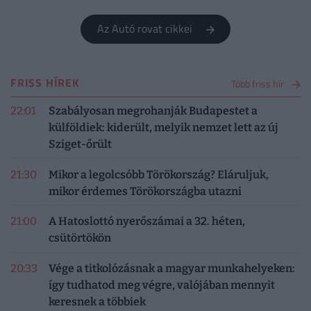
Az Autó rovat cikkei
FRISS HÍREK
Több friss hír
22:01
Szabályosan megrohanják Budapestet a
külföldiek: kiderült, melyik nemzet lett az új
Sziget-őrült
21:30
Mikor a legolcsóbb Törökország? Eláruljuk,
mikor érdemes Törökországba utazni
21:00
A Hatoslottó nyerőszámai a 32. héten,
csütörtökön
20:33
Vége a titkolózásnak a magyar munkahelyeken:
így tudhatod meg végre, valójában mennyit
keresnek a többiek