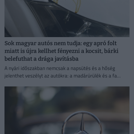
Sok magyar autós nem tudja: egy apró folt
miatt is újra kellhet fényezni a kocsit, bárki
belefuthat a drága javításba
A nyári időszakban nemcsak a napsütés és a hőség
jelenthet veszélyt az autókra: a madárürülék és a fa
gyantája is komoly károkat okozhat a fényezésben.