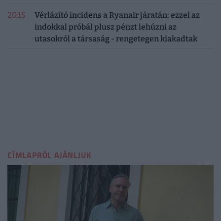
20:15
Vérlázító incidens a Ryanair járatán: ezzel az
indokkal próbál plusz pénzt lehúzni az
utasokról a társaság - rengetegen kiakadtak
CÍMLAPRÓL AJÁNLJUK