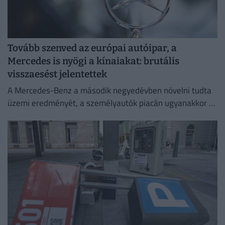
Tovább szenved az európai autóipar, a
Mercedes is nyögi a kínaiakat: brutális
visszaesést jelentettek
A Mercedes-Benz a második negyedévben növelni tudta
üzemi eredményét, a személyautók piacán ugyanakkor –
különösen a kínai eladások meredek visszaesése miatt –
romlott a jövedelmezőség.