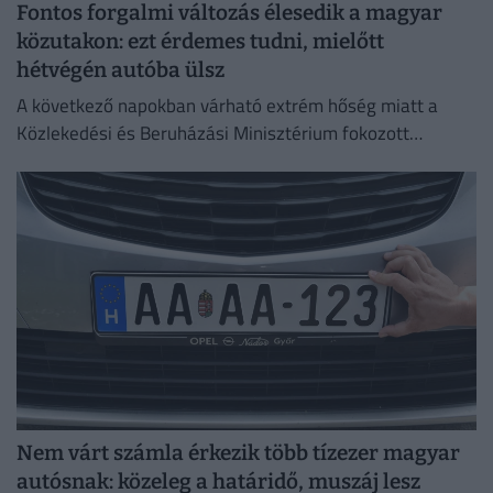
Fontos forgalmi változás élesedik a magyar
közutakon: ezt érdemes tudni, mielőtt
hétvégén autóba ülsz
A következő napokban várható extrém hőség miatt a
Közlekedési és Beruházási Minisztérium fokozott
óvatosságra kér minden közlekedőt.
Nem várt számla érkezik több tízezer magyar
autósnak: közeleg a határidő, muszáj lesz