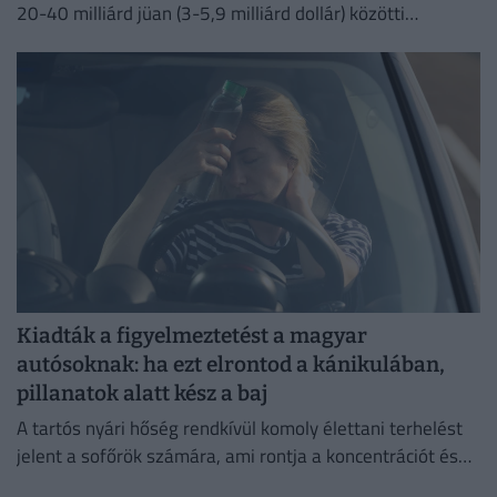
20-40 milliárd jüan (3-5,9 milliárd dollár) közötti
részvény-visszavásárlási programot hagyott jóvá.
Kiadták a figyelmeztetést a magyar
autósoknak: ha ezt elrontod a kánikulában,
pillanatok alatt kész a baj
A tartós nyári hőség rendkívül komoly élettani terhelést
jelent a sofőrök számára, ami rontja a koncentrációt és
jelentősen növeli a balesetveszélyt.