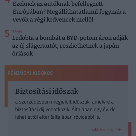
Ezeknek az autóknak befellegzett
Európában? Megállíthatatlanul fogynak a
vevők a régi kedvencek mellől
5
1 hete
Ledobta a bombát a BYD: potom áron adják
az új slágerautót, reszkethetnek a japán
óriások
PÉNZÜGYI KISOKOS
Biztosítási időszak
a szerződésben megjelölt időszak, amelyre a
biztosítási díj vonatkozik. Általában egy év, de
lehet ettől eltér (általában rövidebb) is.
Több kisokos