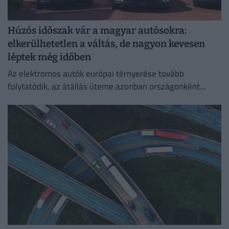
Húzós időszak vár a magyar autósokra:
elkerülhetetlen a váltás, de nagyon kevesen
léptek még időben
Az elektromos autók európai térnyerése tovább
folytatódik, az átállás üteme azonban országonként
jelentősen eltér.