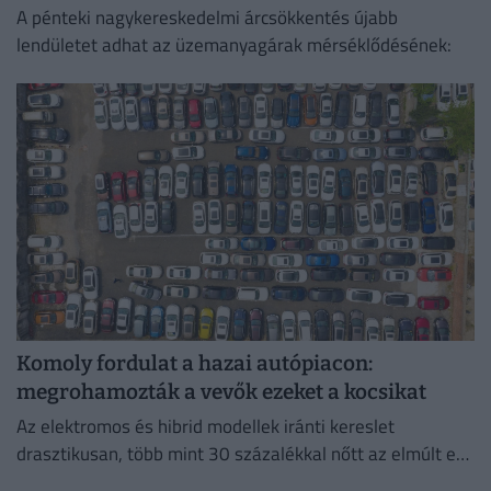
A pénteki nagykereskedelmi árcsökkentés újabb
lendületet adhat az üzemanyagárak mérséklődésének:
Komoly fordulat a hazai autópiacon:
megrohamozták a vevők ezeket a kocsikat
Az elektromos és hibrid modellek iránti kereslet
drasztikusan, több mint 30 százalékkal nőtt az elmúlt egy
évben.