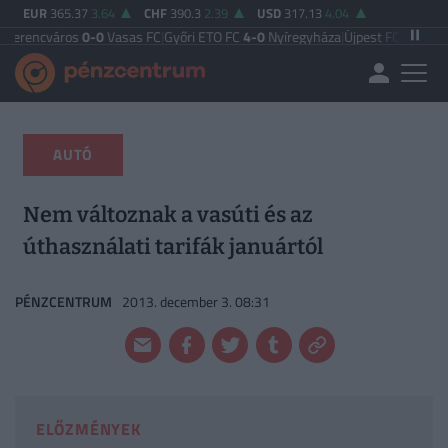
EUR
365.37
3.64
CHF
390.3
2.39
USD
317.13
4.04
ros
0-0
Vasas FC
|
Győri ETO FC
4-0
Nyíregyháza
|
Újpest FC
4-2
Debreceni VS
AUTÓ
Nem változnak a vasúti és az
úthasználati tarifák januártól
PÉNZCENTRUM
2013. december 3. 08:31
ELŐZMÉNYEK