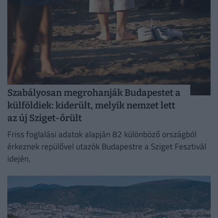
Szabályosan megrohanják Budapestet a
külföldiek: kiderült, melyik nemzet lett
az új Sziget-őrült
Friss foglalási adatok alapján 82 különböző országból
érkeznek repülővel utazók Budapestre a Sziget Fesztivál
idején,