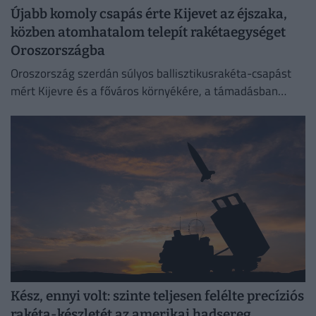
Újabb komoly csapás érte Kijevet az éjszaka,
közben atomhatalom telepít rakétaegységet
Oroszországba
Oroszország szerdán súlyos ballisztikusrakéta-csapást
mért Kijevre és a főváros környékére, a támadásban
legalább 17 ember életét vesztette.
Kész, ennyi volt: szinte teljesen felélte precíziós
rakéta-készletét az amerikai hadsereg