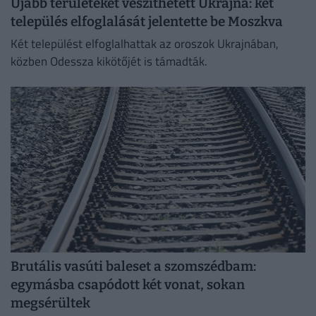
Újabb területeket veszíthetett Ukrajna: két
település elfoglalását jelentette be Moszkva
Két települést elfoglalhattak az oroszok Ukrajnában,
közben Odessza kikötőjét is támadták.
Brutális vasúti baleset a szomszédbam:
egymásba csapódott két vonat, sokan
megsérültek