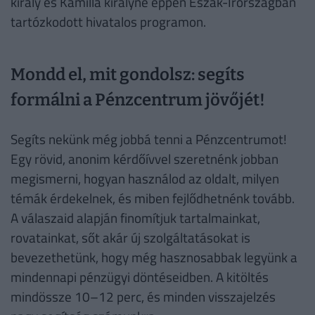
király és Kamilla királyné éppen Észak-Írországban
tartózkodott hivatalos programon.
Mondd el, mit gondolsz: segíts
formálni a Pénzcentrum jövőjét!
Segíts nekünk még jobbá tenni a Pénzcentrumot!
Egy rövid, anonim kérdőívvel szeretnénk jobban
megismerni, hogyan használod az oldalt, milyen
témák érdekelnek, és miben fejlődhetnénk tovább.
A válaszaid alapján finomítjuk tartalmainkat,
rovatainkat, sőt akár új szolgáltatásokat is
bevezethetünk, hogy még hasznosabbak legyünk a
mindennapi pénzügyi döntéseidben. A kitöltés
mindössze 10–12 perc, és minden visszajelzés