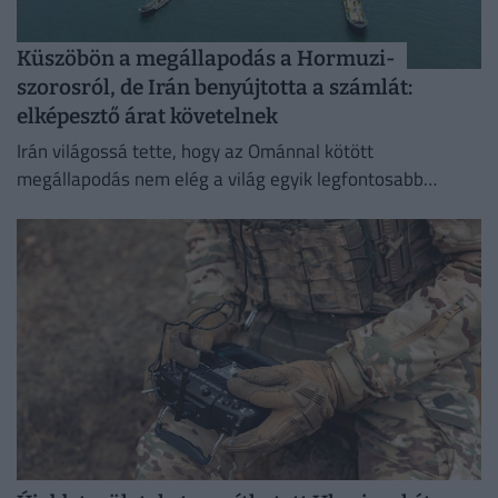
Küszöbön a megállapodás a Hormuzi-
szorosról, de Irán benyújtotta a számlát:
elképesztő árat követelnek
Irán világossá tette, hogy az Ománnal kötött
megállapodás nem elég a világ egyik legfontosabb
hajózási útvonalának újranyitásához.