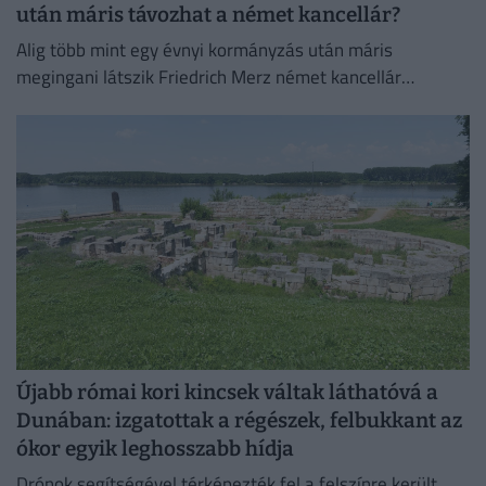
után máris távozhat a német kancellár?
Alig több mint egy évnyi kormányzás után máris
megingani látszik Friedrich Merz német kancellár
pozíciója.
Újabb római kori kincsek váltak láthatóvá a
Dunában: izgatottak a régészek, felbukkant az
ókor egyik leghosszabb hídja
Drónok segítségével térképezték fel a felszínre került