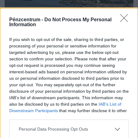
Pénzcentrum -
Do Not Process My Personal
Information
If you wish to opt-out of the sale, sharing to third parties, or
processing of your personal or sensitive information for
targeted advertising by us, please use the below opt-out
section to confirm your selection. Please note that after your
opt-out request is processed you may continue seeing
interest-based ads based on personal information utilized by
Hatalmas a krízis a Dunán: uszályokat
us or personal information disclosed to third parties prior to
your opt-out. You may separately opt-out of the further
süllyesztenek el, hogy elkerüljék az
disclosure of your personal information by third parties on the
atomerőmű leállását
IAB’s list of downstream participants. This information may
A rekordalacsony dunai vízállás miatt rendkívüli
also be disclosed by us to third parties on the
IAB’s List of
Downstream Participants
that may further disclose it to other
intézkedésre kényszerült Románia.
third parties.
Personal Data Processing Opt Outs