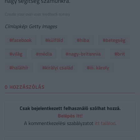
nagy segítség számunkra.
Create your own user feedback survey
Címlapkép: Getty Images
#facebook
#külföld
#hiba
#betegség
#világ
#média
#nagy-britannia
#brit
#halálhír
#királyi család
#iii. károly
0 HOZZÁSZÓLÁS
Csak bejelentkezett felhasználó szólhat hozzá.
Belépés itt!
A kommentkezelési szabályzatot
itt találod
.