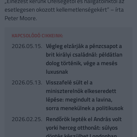
„Elnézést kérünk Őfelségétől és hallgatóinktól az
esetlegesen okozott kellemetlenségekért” – írta
Peter Moore.
KAPCSOLÓDÓ CIKKEINK:
2026.05.15.
Végleg elzárják a pénzcsapot a
brit királyi családnál: példátlan
dolog történik, vége a mesés
luxusnak
2026.05.13.
Visszafelé sült el a
miniszterelnök elkeseredett
lépése: megindult a lavina,
sorra menekülnek a politikusok
2026.02.25.
Rendőrök lepték el András volt
yorki herceg otthonát: súlyos
döntés készülhet Londonban