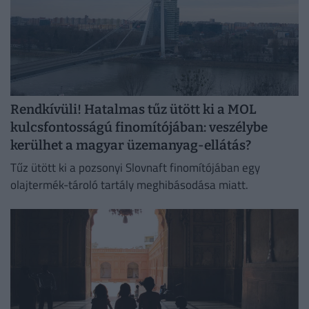
Rendkívüli! Hatalmas tűz ütött ki a MOL
kulcsfontosságú finomítójában: veszélybe
kerülhet a magyar üzemanyag-ellátás?
Tűz ütött ki a pozsonyi Slovnaft finomítójában egy
olajtermék-tároló tartály meghibásodása miatt.