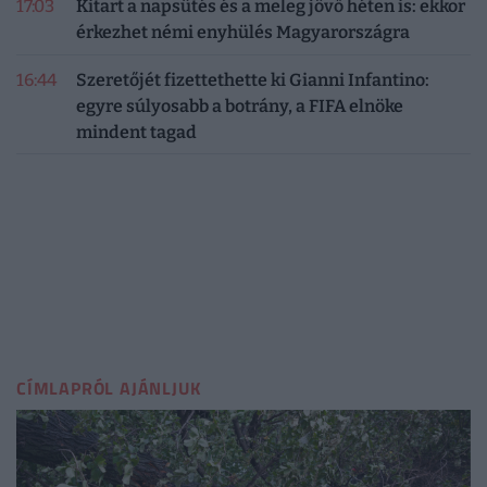
17:03
Kitart a napsütés és a meleg jövő héten is: ekkor
érkezhet némi enyhülés Magyarországra
16:44
Szeretőjét fizettethette ki Gianni Infantino:
egyre súlyosabb a botrány, a FIFA elnöke
mindent tagad
CÍMLAPRÓL AJÁNLJUK