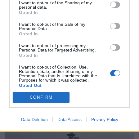
I want to opt-out of the Sharing of my
personal data.
Opted In
I want to opt-out of the Sale of my
Personal Data.
Opted In
I want to opt-out of processing my
Personal Data for Targeted Advertising.
Opted In
Újabb kíméletlen éjszakai csapás rázta meg
I want to opt-out of Collection, Use,
Ukrajnát: Zelenszkij szerint egyre nehezebb
Retention, Sale, and/or Sharing of my
Personal Data that Is Unrelated with the
kivédeni a támadásokat
Purposes for which it was collected.
Opted Out
Legalább három ember, köztük egy gyermek vesztette
életét a Kijev környékét érő éjszakai orosz
CONFIRM
rakétatámadásokban.
Data Deletion
Data Access
Privacy Policy