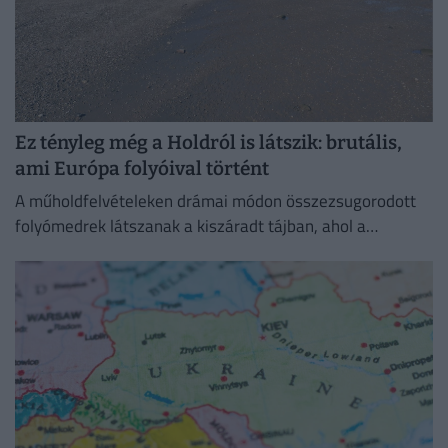
Ez tényleg még a Holdról is látszik: brutális,
ami Európa folyóival történt
A műholdfelvételeken drámai módon összezsugorodott
folyómedrek látszanak a kiszáradt tájban, ahol a
visszahúzódó víz hatalmas partszakaszokat és eddig
felszín alatti homokpadokat tárt fel.