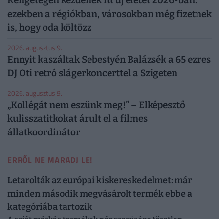
Rengetegen kezdenek itt új életet 2026-ban:
ezekben a régiókban, városokban még fizetnek
is, hogy oda költözz
2026. augusztus 9.
Ennyit kaszáltak Sebestyén Balázsék a 65 ezres
DJ Oti retró slágerkoncerttel a Szigeten
2026. augusztus 9.
„Kollégát nem eszünk meg!” – Elképesztő
kulisszatitkokat árult el a filmes
állatkoordinátor
ERRŐL NE MARADJ LE!
Letarolták az európai kiskereskedelmet: már
minden második megvásárolt termék ebbe a
kategóriába tartozik