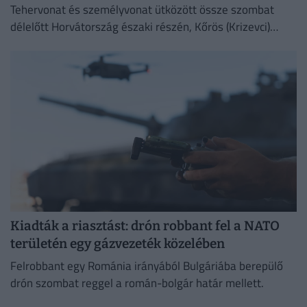
Tehervonat és személyvonat ütközött össze szombat
délelőtt Horvátország északi részén, Kőrös (Krizevci)
térségében, Sveti Ivan Zabno és Gradec között.
Kiadták a riasztást: drón robbant fel a NATO
területén egy gázvezeték közelében
Felrobbant egy Románia irányából Bulgáriába berepülő
drón szombat reggel a román-bolgár határ mellett.