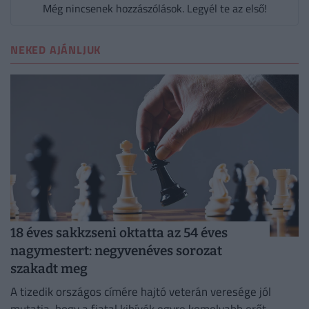
Még nincsenek hozzászólások. Legyél te az első!
NEKED AJÁNLJUK
18 éves sakkzseni oktatta az 54 éves
nagymestert: negyvenéves sorozat
szakadt meg
A tizedik országos címére hajtó veterán veresége jól
mutatja, hogy a fiatal kihívók egyre komolyabb erőt