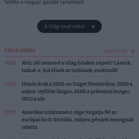
felélte a magyar gazdák tartalékait.
A Világ rovat cikkei
FRISS HÍREK
Több friss hír
18:05
Kvíz: Jól ismered a világ őslakos népeit? Lássuk,
tudod-e, hol élnek az indiánok, eszkimók!
17:32
Húzós árak a 2026-os Sziget Fesztiválon: 3500 a
sajtos-tejfölös lángos, 6500 a prémium burger,
1850 a sör
17:19
Amerikai sztárzenész cége forgatja fel az
európai focit: brutális, milyen pénzek mozognak
miatta