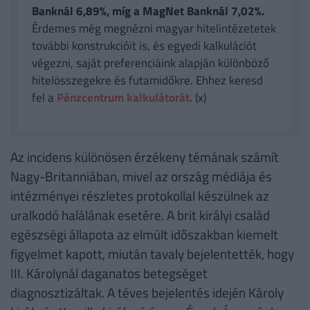
Banknál 6,89%, míg a MagNet Banknál 7,02%.
Érdemes még megnézni magyar hitelintézetetek
további konstrukcióit is, és egyedi kalkulációt
végezni, saját preferenciáink alapján különböző
hitelösszegekre és futamidőkre. Ehhez keresd
fel a
Pénzcentrum kalkulátorát.
(x)
Az incidens különösen érzékeny témának számít
Nagy-Britanniában, mivel az ország médiája és
intézményei részletes protokollal készülnek az
uralkodó halálának esetére. A brit királyi család
egészségi állapota az elmúlt időszakban kiemelt
figyelmet kapott, miután tavaly bejelentették, hogy
III. Károlynál daganatos betegséget
diagnosztizáltak. A téves bejelentés idején Károly