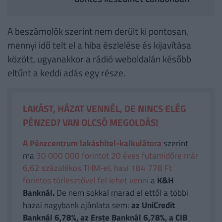
A beszámolók szerint nem derült ki pontosan,
mennyi idő telt el a hiba észlelése és kijavítása
között, ugyanakkor a rádió weboldalán később
eltűnt a keddi adás egy része.
LAKÁST, HÁZAT VENNÉL, DE NINCS ELÉG
PÉNZED? VAN OLCSÓ MEGOLDÁS!
A Pénzcentrum lakáshitel-kalkulátora
szerint
ma
30 000 000 forintot 20 éves futamidőre már
6,62 százalékos THM-el, havi 184 778 Ft
forintos törlesztővel fel lehet venni
a
K&H
Banknál.
De nem sokkal marad el ettől a többi
hazai nagybank ajánlata sem:
az UniCredit
Banknál 6,78%, az Erste Banknál 6,78%, a CIB