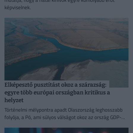
képviselnek.
Elképesztő pusztítást okoz a szárazság:
egyre több európai országban kritikus a
helyzet
Történelmi mélypontra apadt Olaszország leghosszabb
folyója, a Pó, ami súlyos válságot okoz az ország GDP-
jének felét adó észak-olasz régióban.