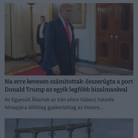
Na erre kevesen számítottak: összerúgta a port
Donald Trump az egyik legfőbb bizalmasával
Az Egyesült Államok az Irán elleni háború hatodik
hónapjára állítólag gyakorlatilag az összes
rakétakészletét felhasználta.