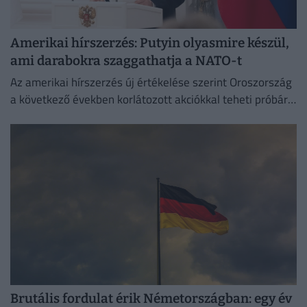
Amerikai hírszerzés: Putyin olyasmire készül,
ami darabokra szaggathatja a NATO-t
Az amerikai hírszerzés új értékelése szerint Oroszország
a következő években korlátozott akciókkal teheti próbára
a NATO reagálóképességét.
Brutális fordulat érik Németországban: egy év