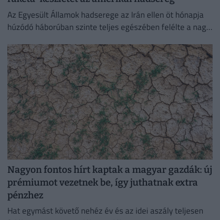
Az Egyesült Államok hadserege az Irán ellen öt hónapja
húzódó háborúban szinte teljes egészében felélte a nagy
hatótávolságú precíziós rakétáinak globális készletét.
Nagyon fontos hírt kaptak a magyar gazdák: új
prémiumot vezetnek be, így juthatnak extra
pénzhez
Hat egymást követő nehéz év és az idei aszály teljesen