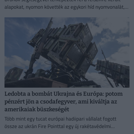
alapokat, nyomon követték az egykori híd nyomvonalát,
és felmérték a szerkezeti elemek állapotát.
Ledobta a bombát Ukrajna és Európa: potom
pénzért jön a csodafegyver, ami kiváltja az
amerikaiak büszkeségét
Több mint egy tucat európai hadiipari vállalat fogott
össze az ukrán Fire Pointtal egy új rakétavédelmi
rendszer kifejlesztésére.