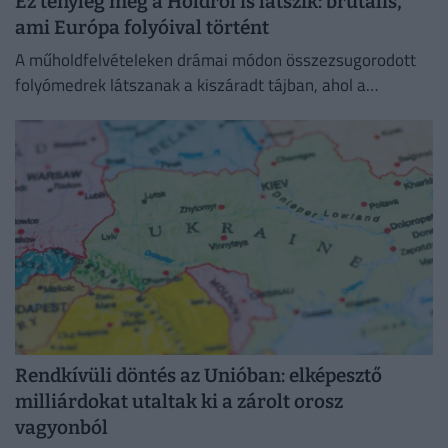
Ez tényleg még a Holdról is látszik: brutális,
ami Európa folyóival történt
A műholdfelvételeken drámai módon összezsugorodott
folyómedrek látszanak a kiszáradt tájban, ahol a
visszahúzódó víz hatalmas partszakaszokat és eddig
felszín alatti homokpadokat tárt fel.
Rendkívüli döntés az Unióban: elképesztő
milliárdokat utaltak ki a zárolt orosz
vagyonból