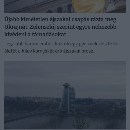
Újabb kíméletlen éjszakai csapás rázta meg
Ukrajnát: Zelenszkij szerint egyre nehezebb
kivédeni a támadásokat
Legalább három ember, köztük egy gyermek vesztette
életét a Kijev környékét érő éjszakai orosz
rakétatámadásokban.