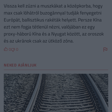
Vissza kell zúzni a muszkákat a középkorba, hogy
max csak lóhátról buzogánnyal tudják fenyegetni
Európát, ballisztikus rakéták helyett. Persze Kína
ezt nem fogja tétlenül nézni, valójában ez egy
proxy-háború Kína és a Nyugat között, az oroszok
és az ukránok csak az ütköző zóna.
0
0
NEKED AJÁNLJUK