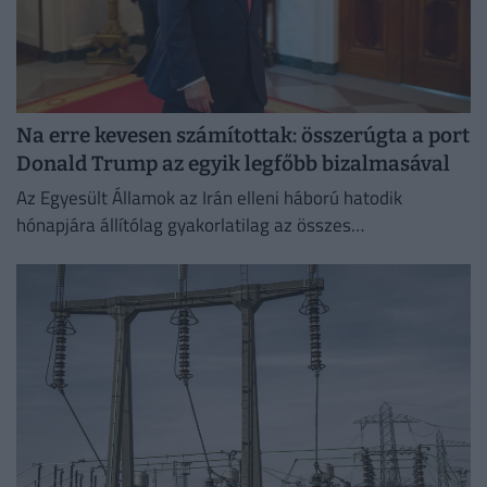
Na erre kevesen számítottak: összerúgta a port
Donald Trump az egyik legfőbb bizalmasával
Az Egyesült Államok az Irán elleni háború hatodik
hónapjára állítólag gyakorlatilag az összes
rakétakészletét felhasználta.