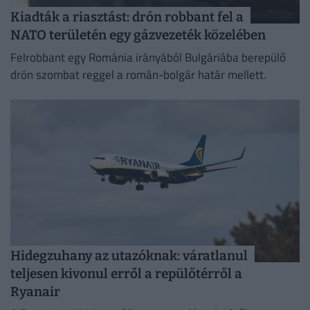
Kiadták a riasztást: drón robbant fel a
NATO területén egy gázvezeték közelében
Felrobbant egy Románia irányából Bulgáriába berepülő
drón szombat reggel a román-bolgár határ mellett.
Hidegzuhany az utazóknak: váratlanul
teljesen kivonul erről a repülőtérről a
Ryanair