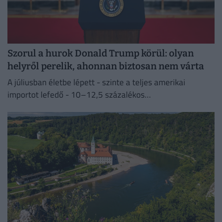
Szorul a hurok Donald Trump körül: olyan
helyről perelik, ahonnan biztosan nem várta
A júliusban életbe lépett - szinte a teljes amerikai
importot lefedő - 10–12,5 százalékos
vámintézkedéseket Washington a kényszermunka elleni
fellépéssel indokolja.