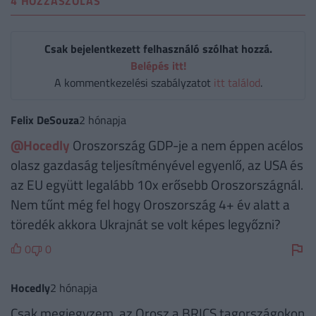
4 HOZZÁSZÓLÁS
Csak bejelentkezett felhasználó szólhat hozzá.
Belépés itt!
A kommentkezelési szabályzatot
itt találod
.
Felix DeSouza
2 hónapja
@Hocedly
Oroszország GDP-je a nem éppen acélos
olasz gazdaság teljesítményével egyenlő, az USA és
az EU együtt legalább 10x erősebb Oroszországnál.
Nem tűnt még fel hogy Oroszország 4+ év alatt a
töredék akkora Ukrajnát se volt képes legyőzni?
0
0
Hocedly
2 hónapja
Csak megjegyzem, az Orosz a BRICS tagországokon