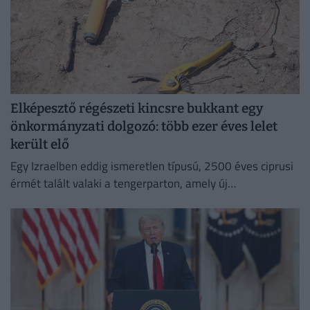
Elképesztő régészeti kincsre bukkant egy
önkormányzati dolgozó: több ezer éves lelet
került elő
Egy Izraelben eddig ismeretlen típusú, 2500 éves ciprusi
érmét talált valaki a tengerparton, amely új
információkkal szolgálhat a perzsa kori földközi-tengeri
kereskedelemről.