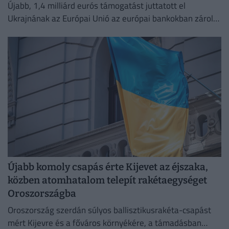
Újabb, 1,4 milliárd eurós támogatást juttatott el
Ukrajnának az Európai Unió az európai bankokban zárolt
orosz vagyon hozamából.
Újabb komoly csapás érte Kijevet az éjszaka,
közben atomhatalom telepít rakétaegységet
Oroszországba
Oroszország szerdán súlyos ballisztikusrakéta-csapást
mért Kijevre és a főváros környékére, a támadásban