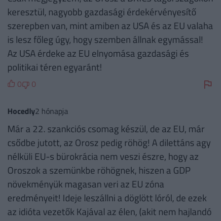
keresztül, nagyobb gazdasági érdekérvényesítő
szerepben van, mint amiben az USA és az EU valaha
is lesz főleg úgy, hogy szemben állnak egymással!
Az USA érdeke az EU elnyomása gazdasági és
politikai téren egyaránt!
0
0
Hocedly
2 hónapja
Már a 22. szankciós csomag készül, de az EU, már
csődbe jutott, az Orosz pedig röhög! A dilettáns agy
nélküli EU-s bürokrácia nem veszi észre, hogy az
Oroszok a szemünkbe röhögnek, hiszen a GDP
növekményük magasan veri az EU zóna
eredményeit! Ideje leszállni a döglött lóról, de ezek
az idióta vezetők Kajával az élen, (akit nem hajlandó