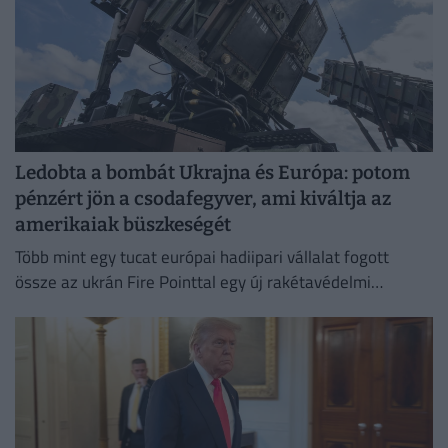
Ledobta a bombát Ukrajna és Európa: potom
pénzért jön a csodafegyver, ami kiváltja az
amerikaiak büszkeségét
Több mint egy tucat európai hadiipari vállalat fogott
össze az ukrán Fire Pointtal egy új rakétavédelmi
rendszer kifejlesztésére.