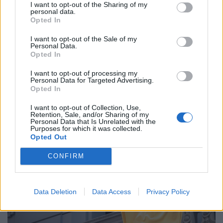
I want to opt-out of the Sharing of my
personal data.
Opted In
I want to opt-out of the Sale of my
Personal Data.
Opted In
Hatalmas a krízis a Dunán: uszályokat
süllyesztenek el, hogy elkerüljék az
I want to opt-out of processing my
Personal Data for Targeted Advertising.
atomerőmű leállását
Opted In
A rekordalacsony dunai vízállás miatt rendkívüli
I want to opt-out of Collection, Use,
intézkedésre kényszerült Románia.
Retention, Sale, and/or Sharing of my
Personal Data that Is Unrelated with the
Purposes for which it was collected.
Opted Out
CONFIRM
Data Deletion
Data Access
Privacy Policy