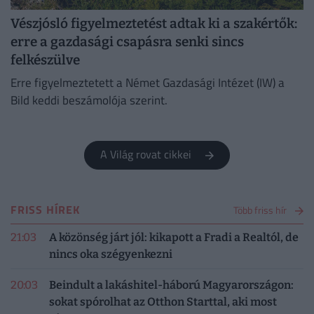
Vészjósló figyelmeztetést adtak ki a szakértők:
erre a gazdasági csapásra senki sincs
felkészülve
Erre figyelmeztetett a Német Gazdasági Intézet (IW) a
Bild keddi beszámolója szerint.
A Világ rovat cikkei
FRISS HÍREK
Több friss hír
21:03
A közönség járt jól: kikapott a Fradi a Realtól, de
nincs oka szégyenkezni
20:03
Beindult a lakáshitel-háború Magyarországon:
sokat spórolhat az Otthon Starttal, aki most