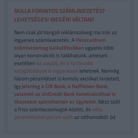
NULLA FORINTOS SZÁMLAVEZETÉS?
LEHETSÉGES! MEGÉRI VÁLTANI!
Nem csak jól hangzó reklámszöveg ma már az
ingyenes számlavezetés. A
Pénzcentrum
számlacsomag kalkulátorában
ugyanis több
olyan konstrukciót is találhatunk, amelyek
esetében
az alapdíj, és a fontosabb
szolgáltatások is ingyenesek
lehetnek. Nemrég
három pénzintézet is komoly akciókat hirdetett,
így
jelenleg a CIB Bank, a Raiffeisen Bank,
valamint az UniCredit Bank konstrukcióival is
tízezreket spórolhatnak az ügyfelek
. Nézz szét
a friss számlacsomagok között, és
válts
pénzintézetet percek alatt
az otthonodból. (x)