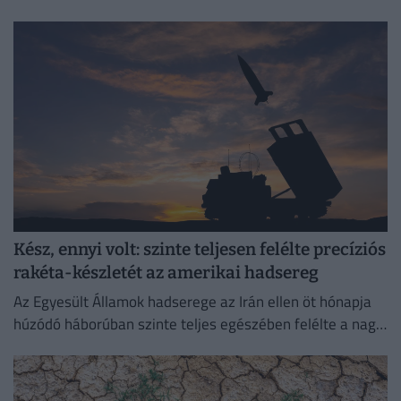
legalább 17 ember életét vesztette.
Kész, ennyi volt: szinte teljesen felélte precíziós
rakéta-készletét az amerikai hadsereg
Az Egyesült Államok hadserege az Irán ellen öt hónapja
húzódó háborúban szinte teljes egészében felélte a nagy
hatótávolságú precíziós rakétáinak globális készletét.