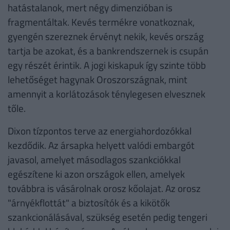
hatástalanok, mert négy dimenzióban is
fragmentáltak. Kevés termékre vonatkoznak,
gyengén szereznek érvényt nekik, kevés ország
tartja be azokat, és a bankrendszernek is csupán
egy részét érintik. A jogi kiskapuk így szinte több
lehetőséget hagynak Oroszországnak, mint
amennyit a korlátozások ténylegesen elvesznek
tőle.
Dixon tízpontos terve az energiahordozókkal
kezdődik. Az ársapka helyett valódi embargót
javasol, amelyet másodlagos szankciókkal
egészítene ki azon országok ellen, amelyek
továbbra is vásárolnak orosz kőolajat. Az orosz
"árnyékflottát" a biztosítók és a kikötők
szankcionálásával, szükség esetén pedig tengeri