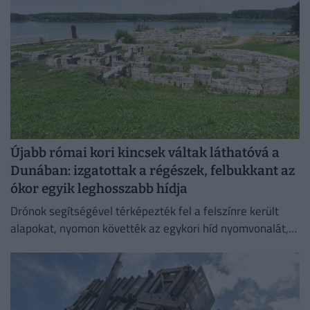
Újabb római kori kincsek váltak láthatóvá a
Dunában: izgatottak a régészek, felbukkant az
ókor egyik leghosszabb hídja
Drónok segítségével térképezték fel a felszínre került
alapokat, nyomon követték az egykori híd nyomvonalát,
és felmérték a szerkezeti elemek állapotát.