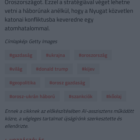
Oroszországot. Ezzel a stratégiával véget lehetne
vetni a háborúnak anélkül, hogy a Nyugat közvetlen
katonai konfliktusba keveredne egy
atomhatalommal.
Címlapkép: Getty Images
#gazdaság
#ukrajna
#oroszország
#világ
#donald trump
#kijev
#geopolitika
#orosz gazdaság
#orosz-ukrán háború
#szankciók
#kőolaj
Ennek a cikknek az előkészítésében AI-asszisztens működött
közre, a végleges tartalmat újságírónk szerkesztette és
ellenőrizte.