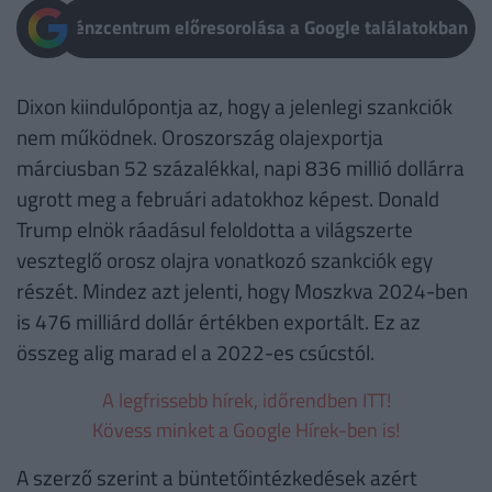
Pénzcentrum előresorolása a Google találatokban
Dixon kiindulópontja az, hogy a jelenlegi szankciók
nem működnek. Oroszország olajexportja
márciusban 52 százalékkal, napi 836 millió dollárra
ugrott meg a februári adatokhoz képest. Donald
Trump elnök ráadásul feloldotta a világszerte
veszteglő orosz olajra vonatkozó szankciók egy
részét. Mindez azt jelenti, hogy Moszkva 2024-ben
is 476 milliárd dollár értékben exportált. Ez az
összeg alig marad el a 2022-es csúcstól.
A legfrissebb hírek, időrendben ITT!
Kövess minket a Google Hírek-ben is!
A szerző szerint a büntetőintézkedések azért