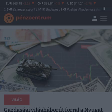
EUR
363.18
-2.23
CHF
388.84
-1.5
USD
314.21
-2.76
Zalaegerszegi TE
|
MTK Budapest
2-3
Puskás Akadémia
|
Zalaegerszegi TE
5-2
VILÁG
Gazdasági világháborút forral a Nyugat