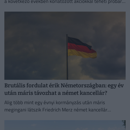
a következő években korlátozott akciókkal teheti próbára
a NATO reagálóképességét.
Brutális fordulat érik Németországban: egy év
után máris távozhat a német kancellár?
Alig több mint egy évnyi kormányzás után máris
megingani látszik Friedrich Merz német kancellár
pozíciója.