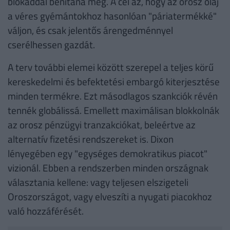
blokáddal bénítaná meg. A cél az, hogy az orosz olaj
a véres gyémántokhoz hasonlóan "páriatermékké"
váljon, és csak jelentős árengedménnyel
cserélhessen gazdát.
A terv további elemei között szerepel a teljes körű
kereskedelmi és befektetési embargó kiterjesztése
minden termékre. Ezt másodlagos szankciók révén
tennék globálissá. Emellett maximálisan blokkolnák
az orosz pénzügyi tranzakciókat, beleértve az
alternatív fizetési rendszereket is. Dixon
lényegében egy "egységes demokratikus piacot"
vizionál. Ebben a rendszerben minden országnak
választania kellene: vagy teljesen elszigeteli
Oroszországot, vagy elveszíti a nyugati piacokhoz
való hozzáférését.