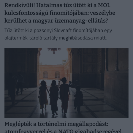
Rendkívüli! Hatalmas tűz ütött ki a MOL
kulcsfontosságú finomítójában: veszélybe
kerülhet a magyar üzemanyag-ellátás?
Tűz ütött ki a pozsonyi Slovnaft finomítójában egy
olajtermék-tároló tartály meghibásodása miatt.
Meglépték a történelmi megállapodást:
atomfegyverrel és a NATO gigahadseregével