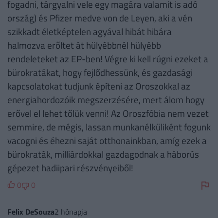
fogadni, tárgyalni vele egy magára valamit is adó
ország) és Pfizer medve von de Leyen, aki a vén
szikkadt életképtelen agyával hibát hibára
halmozva erőltet át hülyébbnél hülyébb
rendeleteket az EP-ben! Végre ki kell rúgni ezeket a
bürokratákat, hogy fejlődhessünk, és gazdasági
kapcsolatokat tudjunk építeni az Oroszokkal az
energiahordozóik megszerzésére, mert álom hogy
erővel el lehet tőlük venni! Az Oroszfóbia nem vezet
semmire, de mégis, lassan munkanélküliként fogunk
vacogni és éhezni saját otthonainkban, amíg ezek a
bürokraták, milliárdokkal gazdagodnak a háborús
gépezet hadiipari részvényeiből!
0
0
Felix DeSouza
2 hónapja