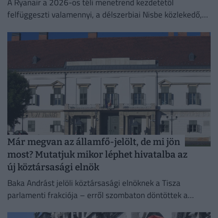
A Ryanair a 2026-os téli menetrend kezdetétől
felfüggeszti valamennyi, a délszerbiai Nisbe közlekedő,
illetve onnan induló járatát.
Már megvan az államfő-jelölt, de mi jön
most? Mutatjuk mikor léphet hivatalba az
új köztársasági elnök
Baka Andrást jelöli köztársasági elnöknek a Tisza
parlamenti frakciója – erről szombaton döntöttek a
képviselők.