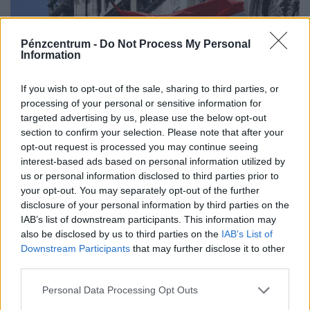
Pénzcentrum -
Do Not Process My Personal
Information
If you wish to opt-out of the sale, sharing to third parties, or
processing of your personal or sensitive information for
targeted advertising by us, please use the below opt-out
section to confirm your selection. Please note that after your
Megvan a Tisza köztársasági elnök jelöltje:
opt-out request is processed you may continue seeing
interest-based ads based on personal information utilized by
Baka András lehet az új államfő
us or personal information disclosed to third parties prior to
A Tisza-frakció Baka Andrást jelöli köztársasági elnöknek.
your opt-out. You may separately opt-out of the further
disclosure of your personal information by third parties on the
IAB’s list of downstream participants. This information may
also be disclosed by us to third parties on the
IAB’s List of
Downstream Participants
that may further disclose it to other
third parties.
Personal Data Processing Opt Outs