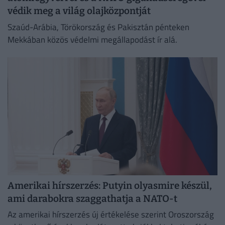
védik meg a világ olajközpontját
Szaúd-Arábia, Törökország és Pakisztán pénteken
Mekkában közös védelmi megállapodást ír alá.
Amerikai hírszerzés: Putyin olyasmire készül,
ami darabokra szaggathatja a NATO-t
Az amerikai hírszerzés új értékelése szerint Oroszország