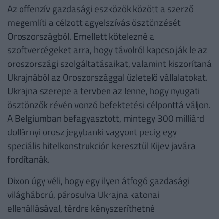
Az offenzív gazdasági eszközök között a szerző
megemlíti a célzott agyelszívás ösztönzését
Oroszországból. Emellett kötelezné a
szoftvercégeket arra, hogy távolról kapcsolják le az
oroszországi szolgáltatásaikat, valamint kiszorítaná
Ukrajnából az Oroszországgal üzletelő vállalatokat.
Ukrajna szerepe a tervben az lenne, hogy nyugati
ösztönzők révén vonzó befektetési célponttá váljon.
A Belgiumban befagyasztott, mintegy 300 milliárd
dollárnyi orosz jegybanki vagyont pedig egy
speciális hitelkonstrukción keresztül Kijev javára
fordítanák.
Dixon úgy véli, hogy egy ilyen átfogó gazdasági
világháború, párosulva Ukrajna katonai
ellenállásával, térdre kényszeríthetné