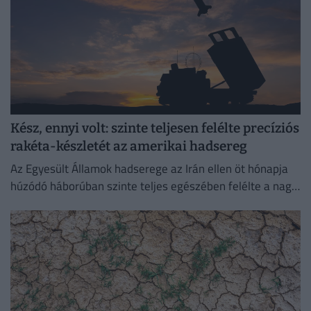
Kész, ennyi volt: szinte teljesen felélte precíziós
rakéta-készletét az amerikai hadsereg
Az Egyesült Államok hadserege az Irán ellen öt hónapja
húzódó háborúban szinte teljes egészében felélte a nagy
hatótávolságú precíziós rakétáinak globális készletét.