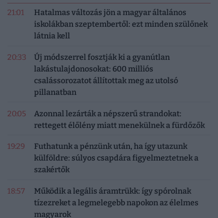
21:01
Hatalmas változás jön a magyar általános
iskolákban szeptembertől: ezt minden szülőnek
látnia kell
20:33
Új módszerrel fosztják ki a gyanútlan
lakástulajdonosokat: 600 milliós
csalássorozatot állítottak meg az utolsó
pillanatban
20:05
Azonnal lezárták a népszerű strandokat:
rettegett élőlény miatt menekülnek a fürdőzők
19:29
Futhatunk a pénzünk után, ha így utazunk
külföldre: súlyos csapdára figyelmeztetnek a
szakértők
18:57
Működik a legális áramtrükk: így spórolnak
tízezreket a legmelegebb napokon az élelmes
magyarok