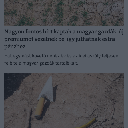
Nagyon fontos hírt kaptak a magyar gazdák: új
prémiumot vezetnek be, így juthatnak extra
pénzhez
Hat egymást követő nehéz év és az idei aszály teljesen
felélte a magyar gazdák tartalékait.