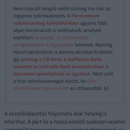
Nem csak jól hangzó reklámszöveg ma már az
ingyenes számlavezetés. A
Pénzcentrum
számlacsomag kalkulátorában
ugyanis több
olyan konstrukciót is találhatunk, amelyek
esetében
az alapdíj, és a fontosabb
szolgáltatások is ingyenesek
lehetnek. Nemrég
három pénzintézet is komoly akciókat hirdetett,
így
jelenleg a CIB Bank, a Raiffeisen Bank,
valamint az UniCredit Bank konstrukcióival is
tízezreket spórolhatnak az ügyfelek
. Nézz szét
a friss számlacsomagok között, és
válts
pénzintézetet percek alatt
az otthonodból. (x)
A vezetőválasztás folyamata akár hetekig is
eltarthat. A párt és a hozzá kötődő szakszervezetek
regisztrált tagjai postai szavazással döntenének az