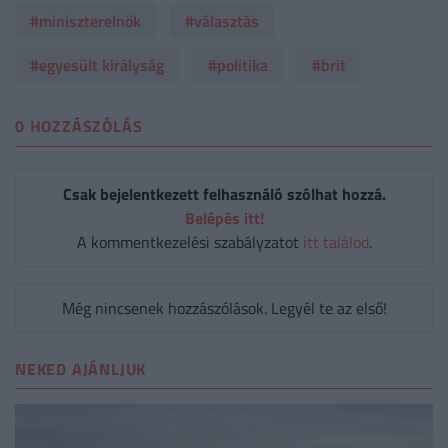
#miniszterelnök
#választás
#egyesült királyság
#politika
#brit
0 HOZZÁSZÓLÁS
Csak bejelentkezett felhasználó szólhat hozzá.
Belépés itt!
A kommentkezelési szabályzatot
itt találod
.
Még nincsenek hozzászólások. Legyél te az első!
NEKED AJÁNLJUK