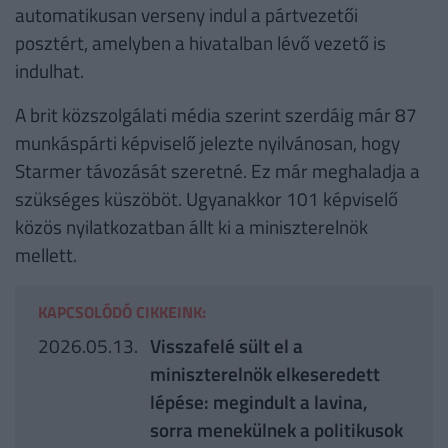
automatikusan verseny indul a pártvezetői
posztért, amelyben a hivatalban lévő vezető is
indulhat.
A brit közszolgálati média szerint szerdáig már 87
munkáspárti képviselő jelezte nyilvánosan, hogy
Starmer távozását szeretné. Ez már meghaladja a
szükséges küszöböt. Ugyanakkor 101 képviselő
közös nyilatkozatban állt ki a miniszterelnök
mellett.
KAPCSOLÓDÓ CIKKEINK:
2026.05.13.
Visszafelé sült el a
miniszterelnök elkeseredett
lépése: megindult a lavina,
sorra menekülnek a politikusok