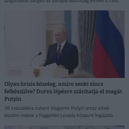
szigorítását sürgeti az Európai Bizottság elnöke a múlt
heti ceutai migrációs válság nyomán.
Olyan krízis közeleg, amire senki sincs
felkészülve? Durva lépésre szánhatja el magát
Putyin
36 százalékra zuhant Vlagyimir Putyin orosz elnök
bizalmi indexe a független Levada Központ legújabb
felmérése szerint