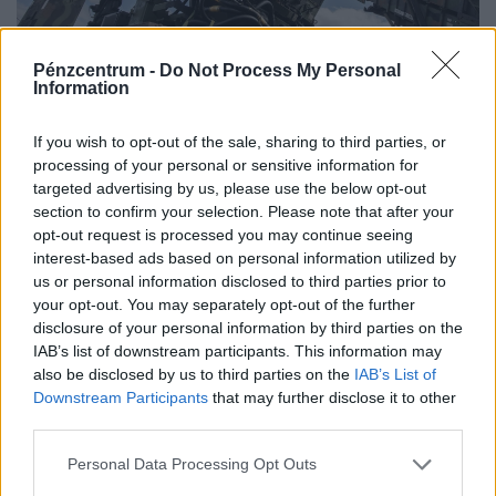
Pénzcentrum -
Do Not Process My Personal
Ledobta a bombát Ukrajna és Európa: potom
Information
pénzért jön a csodafegyver, ami kiváltja az
amerikaiak büszkeségét
If you wish to opt-out of the sale, sharing to third parties, or
processing of your personal or sensitive information for
Több mint egy tucat európai hadiipari vállalat fogott
targeted advertising by us, please use the below opt-out
össze az ukrán Fire Pointtal egy új rakétavédelmi
section to confirm your selection. Please note that after your
rendszer kifejlesztésére.
opt-out request is processed you may continue seeing
interest-based ads based on personal information utilized by
us or personal information disclosed to third parties prior to
your opt-out. You may separately opt-out of the further
disclosure of your personal information by third parties on the
IAB’s list of downstream participants. This information may
also be disclosed by us to third parties on the
IAB’s List of
Downstream Participants
that may further disclose it to other
third parties.
Personal Data Processing Opt Outs