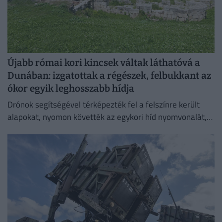
Újabb római kori kincsek váltak láthatóvá a
Dunában: izgatottak a régészek, felbukkant az
ókor egyik leghosszabb hídja
Drónok segítségével térképezték fel a felszínre került
alapokat, nyomon követték az egykori híd nyomvonalát,
és felmérték a szerkezeti elemek állapotát.