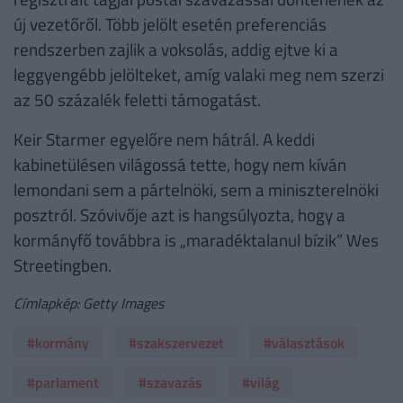
új vezetőről. Több jelölt esetén preferenciás
rendszerben zajlik a voksolás, addig ejtve ki a
leggyengébb jelölteket, amíg valaki meg nem szerzi
az 50 százalék feletti támogatást.
Keir Starmer egyelőre nem hátrál. A keddi
kabinetülésen világossá tette, hogy nem kíván
lemondani sem a pártelnöki, sem a miniszterelnöki
posztról. Szóvivője azt is hangsúlyozta, hogy a
kormányfő továbbra is „maradéktalanul bízik” Wes
Streetingben.
Címlapkép: Getty Images
#kormány
#szakszervezet
#választások
#parlament
#szavazás
#világ