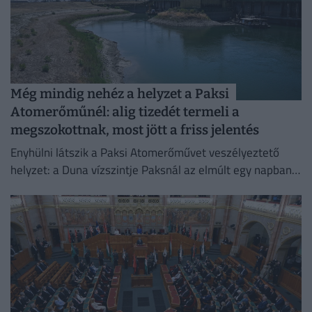
Még mindig nehéz a helyzet a Paksi
Atomerőműnél: alig tizedét termeli a
megszokottnak, most jött a friss jelentés
Enyhülni látszik a Paksi Atomerőművet veszélyeztető
helyzet: a Duna vízszintje Paksnál az elmúlt egy napban
három centimétert emelkedett.