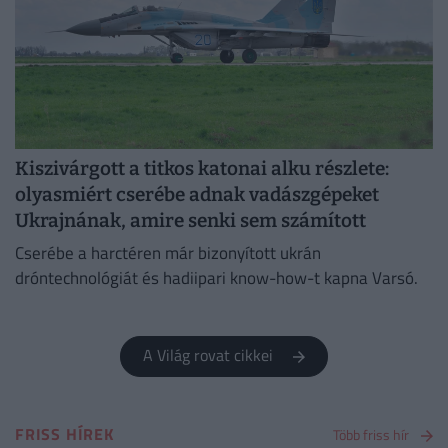
Kiszivárgott a titkos katonai alku részlete:
olyasmiért cserébe adnak vadászgépeket
Ukrajnának, amire senki sem számított
Cserébe a harctéren már bizonyított ukrán
dróntechnológiát és hadiipari know-how-t kapna Varsó.
A Világ rovat cikkei
FRISS HÍREK
Több friss hír