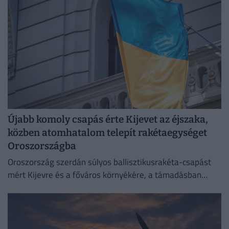
Újabb komoly csapás érte Kijevet az éjszaka,
közben atomhatalom telepít rakétaegységet
Oroszországba
Oroszország szerdán súlyos ballisztikusrakéta-csapást
mért Kijevre és a főváros környékére, a támadásban
legalább 17 ember életét vesztette.