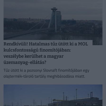
Rendkívüli! Hatalmas tűz ütött ki a MOL
kulcsfontosságú finomítójában:
veszélybe kerülhet a magyar
üzemanyag-ellátás?
Tűz ütött ki a pozsonyi Slovnaft finomítójában egy
olajtermék-tároló tartály meghibásodása miatt.