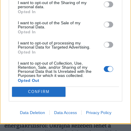
I want to opt-out of the Sharing of my
personal data.
Na erre kevesen számítottak: összerúgta a port
Opted In
Donald Trump az egyik legfőbb bizalmasával
I want to opt-out of the Sale of my
Az Egyesült Államok az Irán elleni háború hatodik
Personal Data.
hónapjára állítólag gyakorlatilag az összes
Opted In
rakétakészletét felhasználta.
I want to opt-out of processing my
Personal Data for Targeted Advertising.
Opted In
I want to opt-out of Collection, Use,
Retention, Sale, and/or Sharing of my
Personal Data that Is Unrelated with the
Purposes for which it was collected.
Opted Out
CONFIRM
Data Deletion
Data Access
Privacy Policy
Itt az igazság a magyarországi
energiakrízisről: Ukrajna kezében lehet a