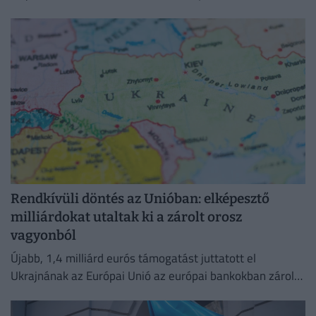
visszahúzódó víz hatalmas partszakaszokat és eddig
felszín alatti homokpadokat tárt fel.
Rendkívüli döntés az Unióban: elképesztő
milliárdokat utaltak ki a zárolt orosz
vagyonból
Újabb, 1,4 milliárd eurós támogatást juttatott el
Ukrajnának az Európai Unió az európai bankokban zárolt
orosz vagyon hozamából.