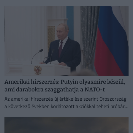
Amerikai hírszerzés: Putyin olyasmire készül,
ami darabokra szaggathatja a NATO-t
Az amerikai hírszerzés új értékelése szerint Oroszország
a következő években korlátozott akciókkal teheti próbára
a NATO reagálóképességét.