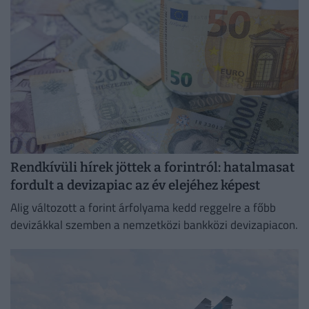
Rendkívüli hírek jöttek a forintról: hatalmasat
fordult a devizapiac az év elejéhez képest
Alig változott a forint árfolyama kedd reggelre a főbb
devizákkal szemben a nemzetközi bankközi devizapiacon.