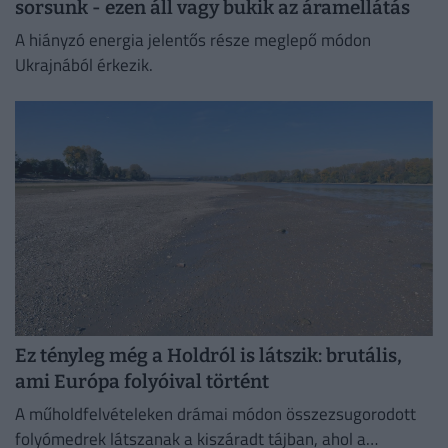
sorsunk - ezen áll vagy bukik az áramellátás
A hiányzó energia jelentős része meglepő módon
Ukrajnából érkezik.
Ez tényleg még a Holdról is látszik: brutális,
ami Európa folyóival történt
A műholdfelvételeken drámai módon összezsugorodott
folyómedrek látszanak a kiszáradt tájban, ahol a