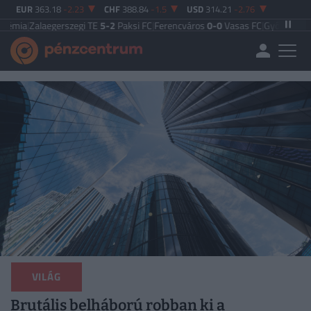
EUR
363.18
-2.23
CHF
388.84
-1.5
USD
314.21
-2.76
egerszegi TE
5-2
Paksi FC
|
Ferencváros
0-0
Vasas FC
|
Győri ETO FC
4-0
Nyíre
VILÁG
Brutális belháború robban ki a