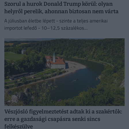
Szorul a hurok Donald Trump körül: olyan
helyről perelik, ahonnan biztosan nem várta
A júliusban életbe lépett - szinte a teljes amerikai
importot lefedő - 10–12,5 százalékos
vámintézkedéseket Washington a kényszermunka elleni
fellépéssel indokolja.
Vészjósló figyelmeztetést adtak ki a szakértők:
erre a gazdasági csapásra senki sincs
felkészülve