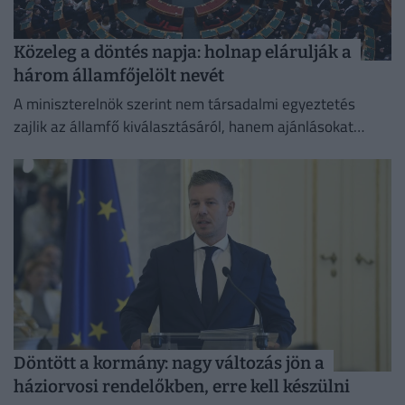
Közeleg a döntés napja: holnap elárulják a
három államfőjelölt nevét
A miniszterelnök szerint nem társadalmi egyeztetés
zajlik az államfő kiválasztásáról, hanem ajánlásokat
kértek, és a folyamat a végéhez közeledik.
Döntött a kormány: nagy változás jön a
háziorvosi rendelőkben, erre kell készülni