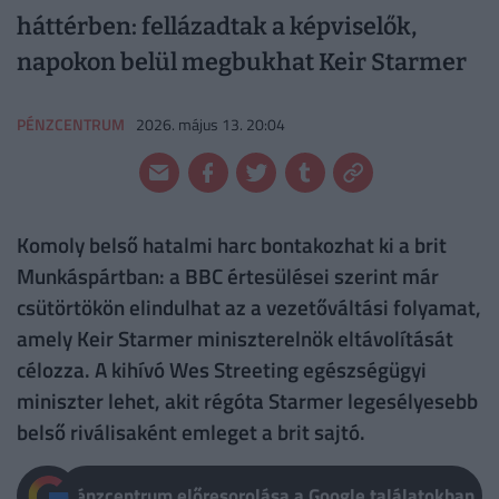
háttérben: fellázadtak a képviselők,
napokon belül megbukhat Keir Starmer
PÉNZCENTRUM
2026. május 13. 20:04
Komoly belső hatalmi harc bontakozhat ki a brit
Munkáspártban: a BBC értesülései szerint már
csütörtökön elindulhat az a vezetőváltási folyamat,
amely Keir Starmer miniszterelnök eltávolítását
célozza. A kihívó Wes Streeting egészségügyi
miniszter lehet, akit régóta Starmer legesélyesebb
belső riválisaként emleget a brit sajtó.
Pénzcentrum előresorolása a Google találatokban