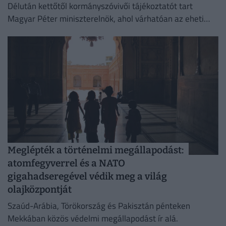
Délután kettőtől kormányszóvivői tájékoztatót tart
Magyar Péter miniszterelnök, ahol várhatóan az eheti
kormányülés döntései és az energiaválság alakulása
kerül a fókuszba.
Meglépték a történelmi megállapodást:
atomfegyverrel és a NATO
gigahadseregével védik meg a világ
olajközpontját
Szaúd-Arábia, Törökország és Pakisztán pénteken
Mekkában közös védelmi megállapodást ír alá.