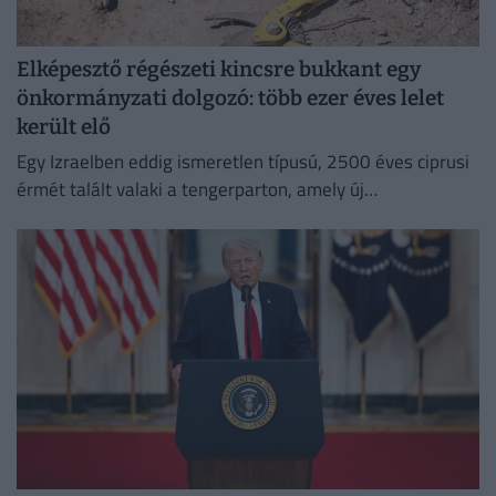
Elképesztő régészeti kincsre bukkant egy
önkormányzati dolgozó: több ezer éves lelet
került elő
Egy Izraelben eddig ismeretlen típusú, 2500 éves ciprusi
érmét talált valaki a tengerparton, amely új
információkkal szolgálhat a perzsa kori földközi-tengeri
kereskedelemről.