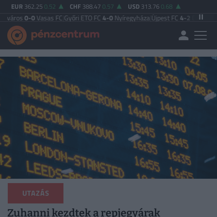
EUR
362.25
0.52
CHF
388.47
0.57
USD
313.76
0.68
0
Vasas FC
|
Győri ETO FC
4-0
Nyíregyháza
|
Újpest FC
4-2
Debreceni VSC
|
Buda
UTAZÁS
Zuhanni kezdtek a repjegyárak