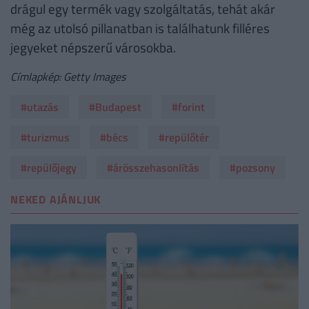
drágul egy termék vagy szolgáltatás, tehát akár
még az utolsó pillanatban is találhatunk filléres
jegyeket népszerű városokba.
Címlapkép: Getty Images
#utazás
#Budapest
#forint
#turizmus
#bécs
#repülőtér
#repülőjegy
#árösszehasonlítás
#pozsony
NEKED AJÁNLJUK