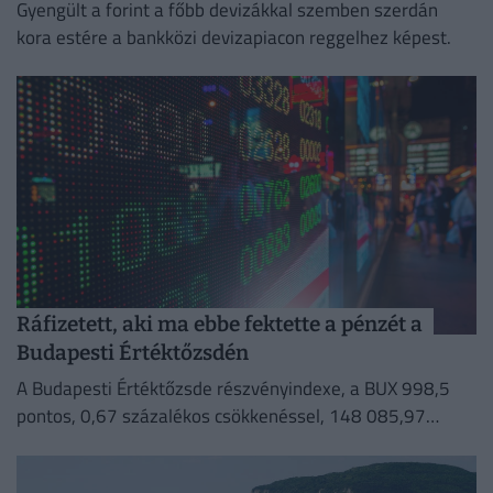
Gyengült a forint a főbb devizákkal szemben szerdán
kora estére a bankközi devizapiacon reggelhez képest.
Ráfizetett, aki ma ebbe fektette a pénzét a
Budapesti Értéktőzsdén
A Budapesti Értéktőzsde részvényindexe, a BUX 998,5
pontos, 0,67 százalékos csökkenéssel, 148 085,97
ponton zárt szerdán.