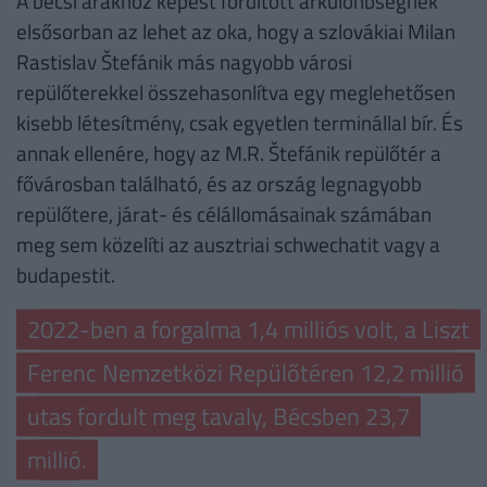
A bécsi árakhoz képest fordított árkülönbségnek
elsősorban az lehet az oka, hogy a szlovákiai Milan
Rastislav Štefánik más nagyobb városi
repülőterekkel összehasonlítva egy meglehetősen
kisebb létesítmény, csak egyetlen terminállal bír. És
annak ellenére, hogy az M.R. Štefánik repülőtér a
fővárosban található, és az ország legnagyobb
repülőtere, járat- és célállomásainak számában
meg sem közelíti az ausztriai schwechatit vagy a
budapestit.
2022-ben a forgalma 1,4 milliós volt, a Liszt
Ferenc Nemzetközi Repülőtéren 12,2 millió
utas fordult meg tavaly, Bécsben 23,7
millió.