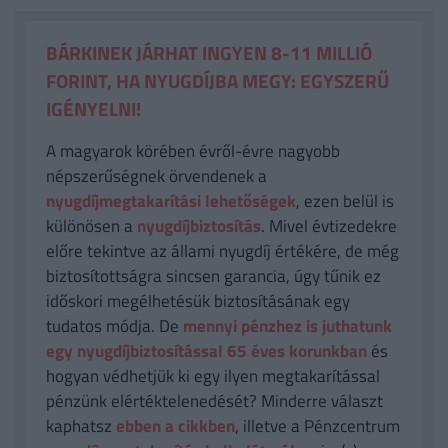
BÁRKINEK JÁRHAT INGYEN 8-11 MILLIÓ
FORINT, HA NYUGDÍJBA MEGY: EGYSZERŰ
IGÉNYELNI!
A magyarok körében évről-évre nagyobb
népszerűségnek örvendenek a
nyugdíjmegtakarítási lehetőségek
, ezen belül is
különösen a
nyugdíjbiztosítás
. Mivel évtizedekre
előre tekintve az állami nyugdíj értékére, de még
biztosítottságra sincsen garancia, úgy tűnik ez
időskori megélhetésük biztosításának egy
tudatos módja. De
mennyi pénzhez is juthatunk
egy nyugdíjbiztosítással 65 éves korunkban
és
hogyan védhetjük ki egy ilyen megtakarítással
pénzünk elértéktelenedését? Minderre választ
kaphatsz
ebben a cikkben
, illetve a Pénzcentrum