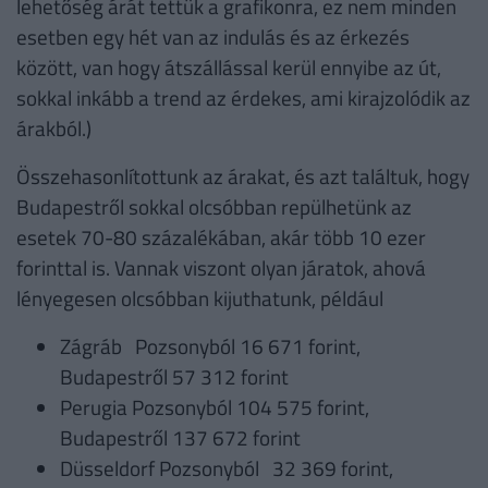
lehetőség árát tettük a grafikonra, ez nem minden
esetben egy hét van az indulás és az érkezés
között, van hogy átszállással kerül ennyibe az út,
sokkal inkább a trend az érdekes, ami kirajzolódik az
árakból.)
Összehasonlítottunk az árakat, és azt találtuk, hogy
Budapestről sokkal olcsóbban repülhetünk az
esetek 70-80 százalékában, akár több 10 ezer
forinttal is. Vannak viszont olyan járatok, ahová
lényegesen olcsóbban kijuthatunk, például
Zágráb Pozsonyból 16 671 forint,
Budapestről 57 312 forint
Perugia Pozsonyból 104 575 forint,
Budapestről 137 672 forint
Düsseldorf Pozsonyból 32 369 forint,