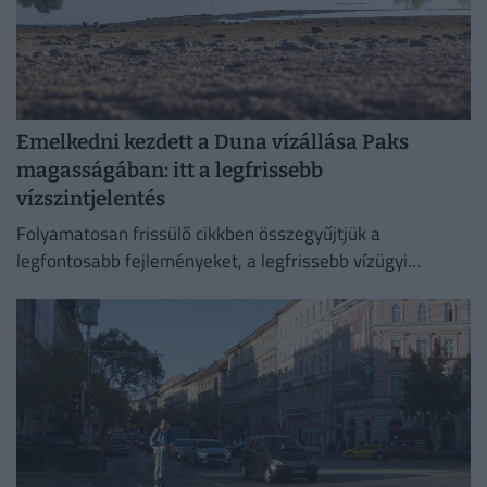
Emelkedni kezdett a Duna vízállása Paks
magasságában: itt a legfrissebb
vízszintjelentés
Folyamatosan frissülő cikkben összegyűjtjük a
legfontosabb fejleményeket, a legfrissebb vízügyi
adatokat és az előrejelzéseket.