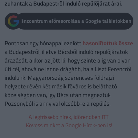
zuhantak a Budapestről induló repülőjárat árai.
Pénzcentrum előresorolása a Google találatokban
Pontosan egy hónappal ezelőtt
hasonlítottuk össze
a Budapestről, illetve Bécsből induló repülőjáratok
árazását, akkor az jött ki, hogy szinte alig van olyan
úti cél, ahová ne lenne drágább, ha a Liszt Ferencről
indulunk. Magyarország szerencsés földrajzi
helyzete révén két másik főváros is belátható
közelségben van, így Bécs után megnéztük
Pozsonyból is annyival olcsóbb-e a repülés.
A legfrissebb hírek, időrendben ITT!
Kövess minket a Google Hírek-ben is!