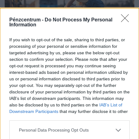
Pénzcentrum -
Do Not Process My Personal
Information
If you wish to opt-out of the sale, sharing to third parties, or
processing of your personal or sensitive information for
Transzszibériai Expressz jegyár 2026-ban: itt a
targeted advertising by us, please use the below opt-out
section to confirm your selection. Please note that after your
menetrend, erre halad a Transsiberia Express
opt-out request is processed you may continue seeing
útvonala
interest-based ads based on personal information utilized by
Mennyibe kerül a Transzszibériai Expressz jegy 2026-
us or personal information disclosed to third parties prior to
ban? Mutatjuk a tudnivalókat a Moszkva–Vlagyivosztok
your opt-out. You may separately opt-out of the further
disclosure of your personal information by third parties on the
útvonalról, árakról és vásárlási lehetőségekről.
IAB’s list of downstream participants. This information may
also be disclosed by us to third parties on the
IAB’s List of
Downstream Participants
that may further disclose it to other
third parties.
Personal Data Processing Opt Outs