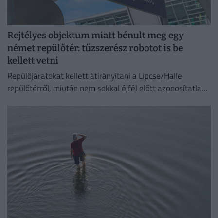
Rejtélyes objektum miatt bénult meg egy
német repülőtér: tűzszerész robotot is be
kellett vetni
Repülőjáratokat kellett átirányítani a Lipcse/Halle
repülőtérről, miután nem sokkal éjfél előtt azonosítatlan
repülő objektumot észleltek a légterében.