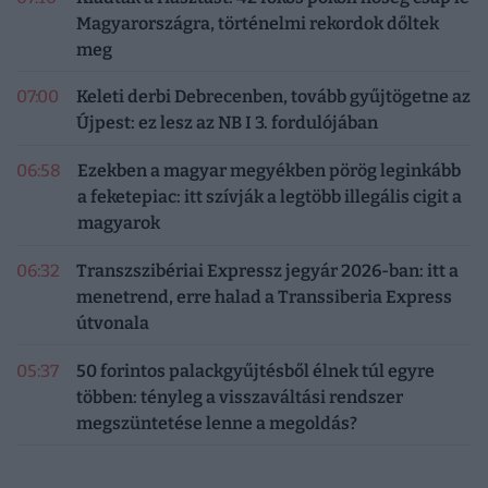
Magyarországra, történelmi rekordok dőltek
meg
07:00
Keleti derbi Debrecenben, tovább gyűjtögetne az
Újpest: ez lesz az NB I 3. fordulójában
06:58
Ezekben a magyar megyékben pörög leginkább
a feketepiac: itt szívják a legtöbb illegális cigit a
magyarok
06:32
Transzszibériai Expressz jegyár 2026-ban: itt a
menetrend, erre halad a Transsiberia Express
útvonala
05:37
50 forintos palackgyűjtésből élnek túl egyre
többen: tényleg a visszaváltási rendszer
megszüntetése lenne a megoldás?