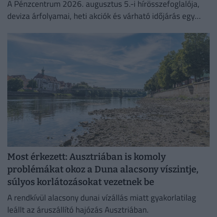
A Pénzcentrum 2026. augusztus 5.-i hírösszefoglalója,
deviza árfolyamai, heti akciók és várható időjárás egy
helyen!
Most érkezett: Ausztriában is komoly
problémákat okoz a Duna alacsony víszintje,
súlyos korlátozásokat vezetnek be
A rendkívül alacsony dunai vízállás miatt gyakorlatilag
leállt az áruszállító hajózás Ausztriában.