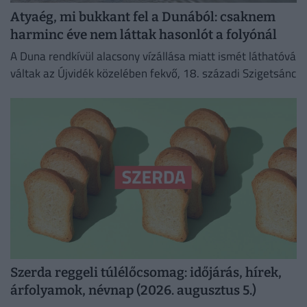
Atyaég, mi bukkant fel a Dunából: csaknem
harminc éve nem láttak hasonlót a folyónál
A Duna rendkívül alacsony vízállása miatt ismét láthatóvá
váltak az Újvidék közelében fekvő, 18. századi Szigetsánc
Szerda reggeli túlélőcsomag: időjárás, hírek,
árfolyamok, névnap (2026. augusztus 5.)