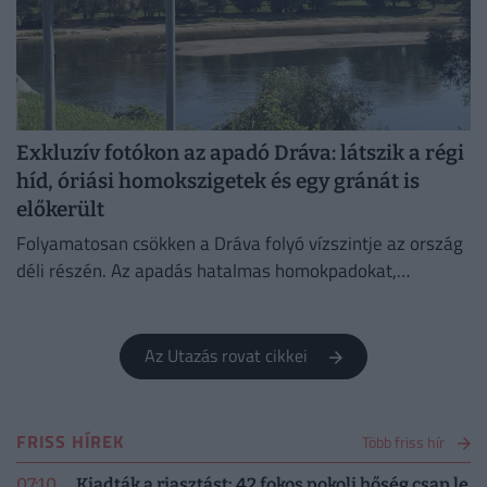
Exkluzív fotókon az apadó Dráva: látszik a régi
híd, óriási homokszigetek és egy gránát is
előkerült
Folyamatosan csökken a Dráva folyó vízszintje az ország
déli részén. Az apadás hatalmas homokpadokat,
gyökereket és uszadékfákat hoz felszínre.
Az Utazás rovat cikkei
FRISS HÍREK
Több friss hír
07:10
Kiadták a riasztást: 42 fokos pokoli hőség csap le