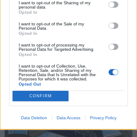
I want to opt-out of the Sharing of my
personal data.
Opted In
I want to opt-out of the Sale of my
Personal Data.
Opted In
Már ez sem jár ingyen a repülőn: a
kézipoggyászokért elhelyezéséért is pénzt kér
I want to opt-out of processing my
Personal Data for Targeted Advertising.
egy fapados légitársaság
Opted In
Külön díjat fog felszámítani a jövőben a Jetstar ausztrál
I want to opt-out of Collection, Use,
légitársaság a kézipoggyászok elhelyezéséért az ülések
Retention, Sale, and/or Sharing of my
Personal Data that Is Unrelated with the
feletti tárolókban.
Purposes for which it was collected.
Opted Out
CONFIRM
Data Deletion
Data Access
Privacy Policy