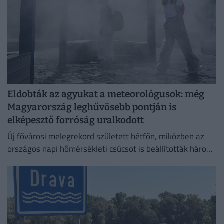
Eldobták az agyukat a meteorológusok: még
Magyarország leghűvösebb pontján is
elképesztő forróság uralkodott
Új fővárosi melegrekord született hétfőn, miközben az
országos napi hőmérsékleti csúcsot is beállították három
településen.