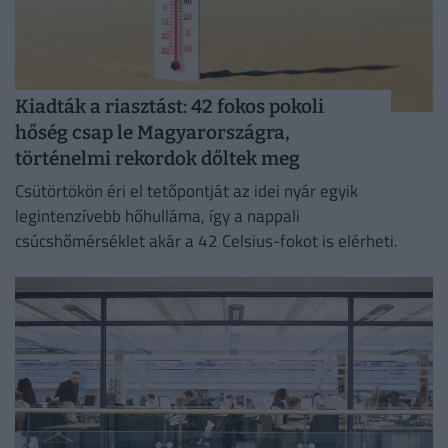
Kiadták a riasztást: 42 fokos pokoli
hőség csap le Magyarországra,
történelmi rekordok dőltek meg
Csütörtökön éri el tetőpontját az idei nyár egyik
legintenzívebb hőhulláma, így a nappali
csúcshőmérséklet akár a 42 Celsius-fokot is elérheti.