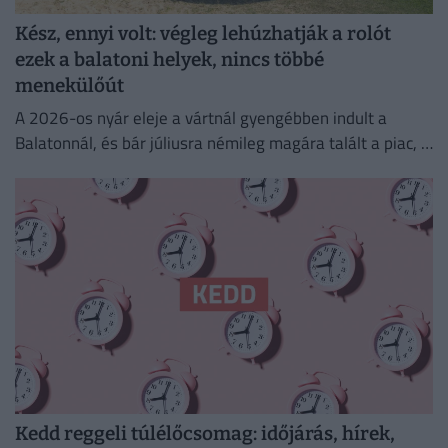
Kész, ennyi volt: végleg lehúzhatják a rolót
ezek a balatoni helyek, nincs többé
menekülőút
A 2026-os nyár eleje a vártnál gyengébben indult a
Balatonnál, és bár júliusra némileg magára talált a piac, a
turisztikai szektor komoly szerkezeti átalakuláson megy...
Kedd reggeli túlélőcsomag: időjárás, hírek,