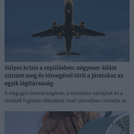
Súlyos krízis a repülésben: négyezer állást
szüntet meg és tömegével törli a járatokat az
egyik légitársaság
A megugró üzemanyagárak, a sorozatos sztrájkok és a
rövidülő foglalási időszakok miatt jelentősen rontotta idei
profitkilátásait a Lufthansa.