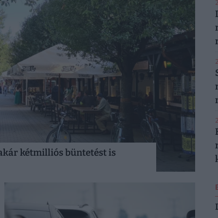
2
2
2
ár kétmilliós büntetést is