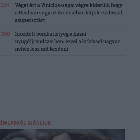
10:14
Véget ért a Vinícius-saga: végre kiderült, hogy
a Realban vagy az Arsenalban látjuk-e a brazil
szupersztárt
10:00
Időzített bomba ketyeg a hazai
nyugdíjrendszerben: ezzel a krízissel nagyon
nehéz lesz mit kezdeni
CÍMLAPRÓL AJÁNLJUK