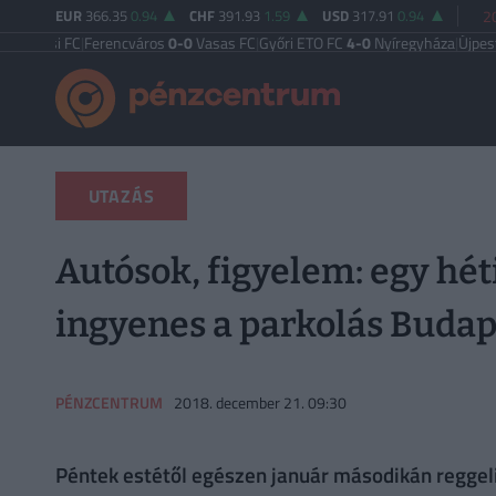
EUR
366.35
0.94
CHF
391.93
1.59
USD
317.91
0.94
2
 FC
|
Ferencváros
0-0
Vasas FC
|
Győri ETO FC
4-0
Nyíregyháza
|
Újpest FC
4-2
D
UTAZÁS
Autósok, figyelem: egy h
ingyenes a parkolás Budap
PÉNZCENTRUM
2018. december 21. 09:30
Péntek estétől egészen január másodikán reggeli