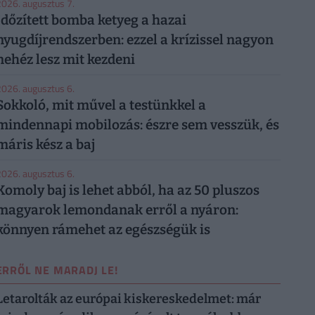
026. augusztus 7.
Időzített bomba ketyeg a hazai
nyugdíjrendszerben: ezzel a krízissel nagyon
nehéz lesz mit kezdeni
026. augusztus 6.
Sokkoló, mit művel a testünkkel a
mindennapi mobilozás: észre sem vesszük, és
máris kész a baj
026. augusztus 6.
Komoly baj is lehet abból, ha az 50 pluszos
magyarok lemondanak erről a nyáron:
könnyen rámehet az egészségük is
ERRŐL NE MARADJ LE!
Letarolták az európai kiskereskedelmet: már