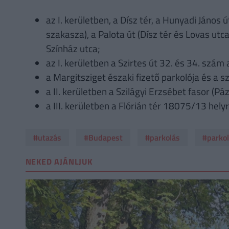
az I. kerületben, a Dísz tér, a Hunyadi János 
szakasza), a Palota út (Dísz tér és Lovas utc
Színház utca;
az I. kerületben a Szirtes út 32. és 34. szám a
a Margitsziget északi fizető parkolója és a s
a II. kerületben a Szilágyi Erzsébet fasor (P
a III. kerületben a Flórián tér 18075/13 hely
#utazás
#Budapest
#parkolás
#parkol
NEKED AJÁNLJUK