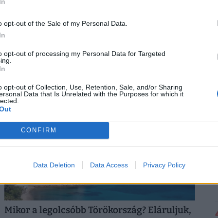
In
Szabályosan megrohanják Budapestet
o opt-out of the Sale of my Personal Data.
a külföldiek: kiderült, melyik nemzet
In
lett az új Sziget-őrült
to opt-out of processing my Personal Data for Targeted
ing.
Friss foglalási adatok alapján 82 különböző országból
In
érkeznek repülővel utazók Budapestre a Sziget
Fesztivál idején,
o opt-out of Collection, Use, Retention, Sale, and/or Sharing
ersonal Data that Is Unrelated with the Purposes for which it
lected.
Out
CONFIRM
Data Deletion
Data Access
Privacy Policy
Mikor a legolcsóbb Törökország? Eláruljuk,