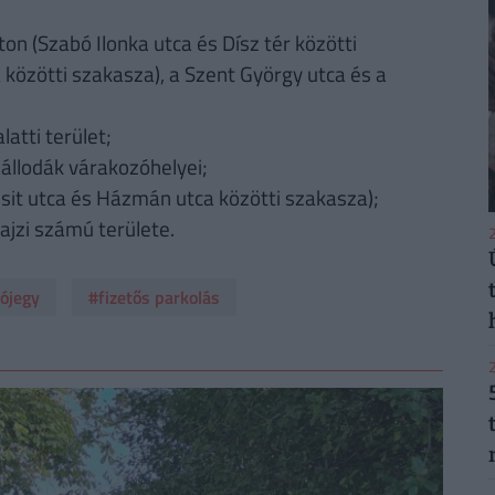
úton (Szabó Ilonka utca és Dísz tér közötti
a közötti szakasza), a Szent György utca és a
latti terület;
zállodák várakozóhelyei;
ázsit utca és Házmán utca közötti szakasza);
rajzi számú területe.
2
ójegy
#fizetős parkolás
2