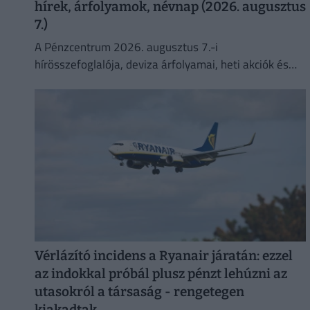
hírek, árfolyamok, névnap (2026. augusztus
7.)
A Pénzcentrum 2026. augusztus 7.-i
hírösszefoglalója, deviza árfolyamai, heti akciók és
várható időjárás egy helyen!
Vérlázító incidens a Ryanair járatán: ezzel
az indokkal próbál plusz pénzt lehúzni az
utasokról a társaság - rengetegen
kiakadtak