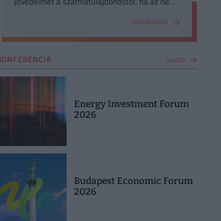
jövedelmet a számlatulajdonostól, ha az nem
használja a hitelkeretét.
Több kisokos
KONFERENCIA
Tovább
Energy Investment Forum
2026
Budapest Economic Forum
2026