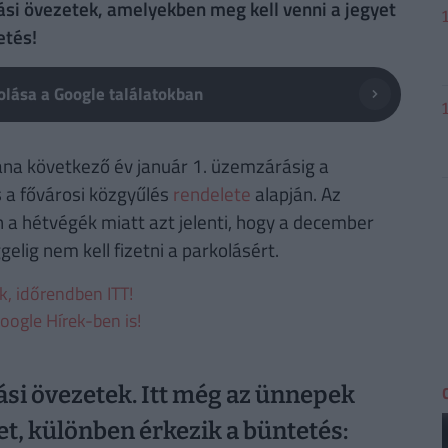
ási övezetek, amelyekben meg kell venni a jegyet
etés!
lása a Google találatokban
a következő év január 1. üzemzárásig a
s a fővárosi közgyűlés
rendelete
alapján. Az
én a hétvégék miatt azt jelenti, hogy a december
lig nem kell fizetni a parkolásért.
ek, időrendben ITT!
oogle Hírek-ben is!
ási övezetek. Itt még az ünnepek
yet, különben érkezik a büntetés: