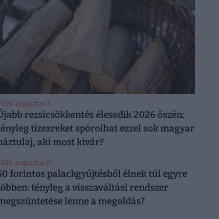
026. augusztus 7.
Újabb rezsicsökkentés élesedik 2026 őszén:
tényleg tízezreket spórolhat ezzel sok magyar
háztulaj, aki most kivár?
026. augusztus 6.
50 forintos palackgyűjtésből élnek túl egyre
többen: tényleg a visszaváltási rendszer
megszüntetése lenne a megoldás?