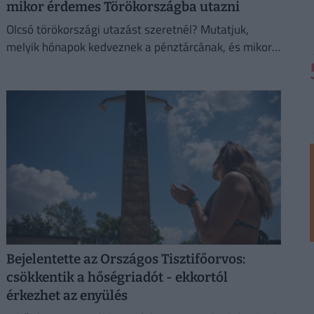
mikor érdemes Törökországba utazni
Olcsó törökországi utazást szeretnél? Mutatjuk,
melyik hónapok kedveznek a pénztárcának, és mikor
biztosabb a strandszezon.
Bejelentette az Országos Tisztifőorvos:
csökkentik a hőségriadót - ekkortól
érkezhet az enyülés