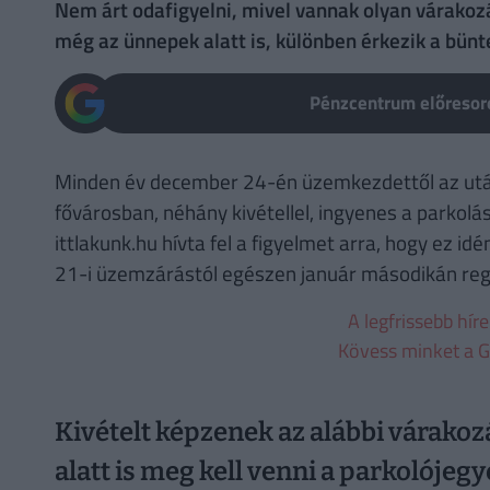
Nem árt odafigyelni, mivel vannak olyan várakoz
még az ünnepek alatt is, különben érkezik a bünt
Pénzcentrum előresoro
Minden év december 24-én üzemkezdettől az után
fővárosban, néhány kivétellel, ingyenes a parkolá
ittlakunk.hu hívta fel a figyelmet arra, hogy ez id
21-i üzemzárástól egészen január másodikán regge
A legfrissebb hír
Kövess minket a G
Kivételt képzenek az alábbi várakoz
alatt is meg kell venni a parkolójeg