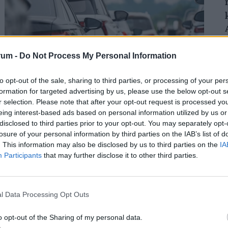
rum -
Do Not Process My Personal Information
Teljesen megbénult az M1-es autópálya:
to opt-out of the sale, sharing to third parties, or processing of your per
kilométeres a sor mindkét irányban,
formation for targeted advertising by us, please use the below opt-out s
óriási a káosz
r selection. Please note that after your opt-out request is processed y
Két baleset is nehezíti a közlekedést az M1-es
eing interest-based ads based on personal information utilized by us or
disclosed to third parties prior to your opt-out. You may separately opt-
autópályán Herceghalomnál, jelentős torlódásra kell
losure of your personal information by third parties on the IAB’s list of
készülni mindkét irányba.
. This information may also be disclosed by us to third parties on the
IA
Participants
that may further disclose it to other third parties.
l Data Processing Opt Outs
o opt-out of the Sharing of my personal data.