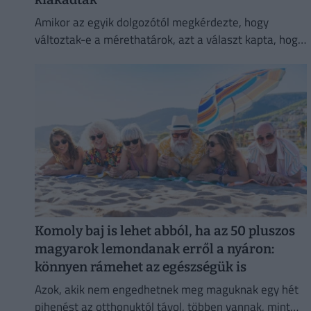
Amikor az egyik dolgozótól megkérdezte, hogy
változtak-e a mérethatárok, azt a választ kapta, hogy
a szabályok változatlanok, de a betartatásuk
szigorúbbá vált.
Komoly baj is lehet abból, ha az 50 pluszos
magyarok lemondanak erről a nyáron:
könnyen rámehet az egészségük is
Azok, akik nem engedhetnek meg maguknak egy hét
pihenést az otthonuktól távol, többen vannak, mint