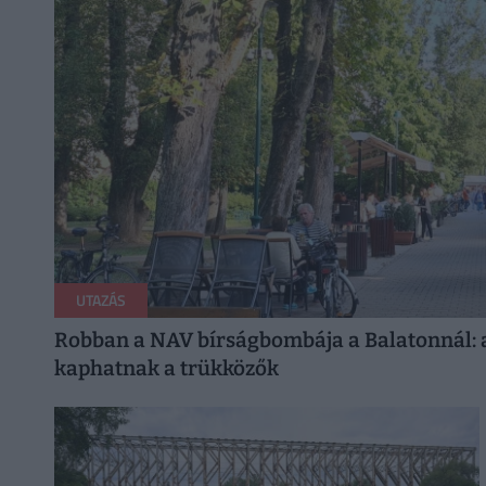
UTAZÁS
Robban a NAV bírságbombája a Balatonnál: ak
kaphatnak a trükközők