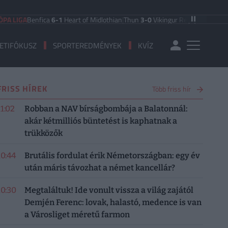
Benfica
6-1
Heart of Midlothian
|
Thun
3-0
Vikingur Reykjavik
|
PAOK Saloniki
0
ETIFÓKUSZ
SPORTEREDMÉNYEK
KVÍZ
FRISS HÍREK
Több friss hír
11:02
Robban a NAV bírságbombája a Balatonnál:
akár kétmilliós büntetést is kaphatnak a
trükközők
10:44
Brutális fordulat érik Németországban: egy év
után máris távozhat a német kancellár?
10:30
Megtaláltuk! Ide vonult vissza a világ zajától
Demjén Ferenc: lovak, halastó, medence is van
a Városliget méretű farmon