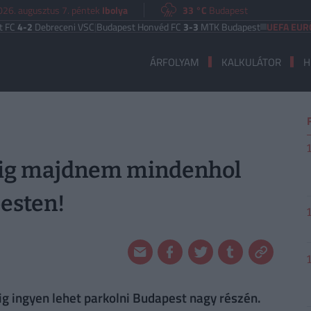
026. augusztus 7. péntek
Ibolya
33 °C
Budapest
ebreceni VSC
|
Budapest Honvéd FC
3-3
MTK Budapest
UEFA EURÓPA LIGA
ÁRFOLYAM
KALKULÁTOR
H
étig majdnem mindenhol
esten!
g ingyen lehet parkolni Budapest nagy részén.