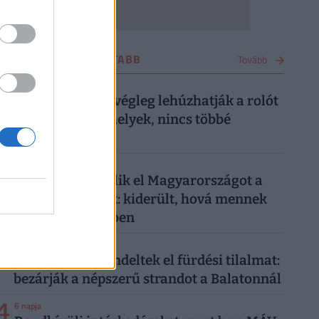
UTAZÁS LEGOLVASOTTABB
Tovább
1
3 napja
Kész, ennyi volt: végleg lehúzhatják a rolót
ezek a balatoni helyek, nincs többé
menekülőút
2
3 napja
Tömegével kerülik el Magyarországot a
külföldi turisták: kiderült, hová mennek
sokkal szívesebben
3
1 hete
Újabb helyen rendeltek el fürdési tilalmat:
bezárják a népszerű strandot a Balatonnál
4
6 napja