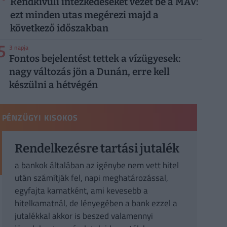
Rendkívüli intézkedéseket vezet be a MÁV:
ezt minden utas megérezi majd a
következő időszakban
5
3 napja
Fontos bejelentést tettek a vízügyesek:
nagy változás jön a Dunán, erre kell
készülni a hétvégén
PÉNZÜGYI KISOKOS
Rendelkezésre tartási jutalék
a bankok általában az igénybe nem vett hitel
után számítják fel, napi meghatározással,
egyfajta kamatként, ami kevesebb a
hitelkamatnál, de lényegében a bank ezzel a
jutalékkal akkor is beszed valamennyi