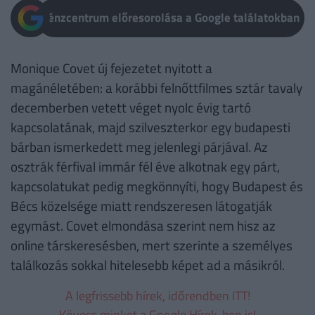
Pénzcentrum előresorolása a Google találatokban
Monique Covet új fejezetet nyitott a
magánéletében: a korábbi felnőttfilmes sztár tavaly
decemberben vetett véget nyolc évig tartó
kapcsolatának, majd szilveszterkor egy budapesti
bárban ismerkedett meg jelenlegi párjával. Az
osztrák férfival immár fél éve alkotnak egy párt,
kapcsolatukat pedig megkönnyíti, hogy Budapest és
Bécs közelsége miatt rendszeresen látogatják
egymást. Covet elmondása szerint nem hisz az
online társkeresésben, mert szerinte a személyes
találkozás sokkal hitelesebb képet ad a másikról.
A legfrissebb hírek, időrendben ITT!
Kövess minket a Google Hírek-ben is!