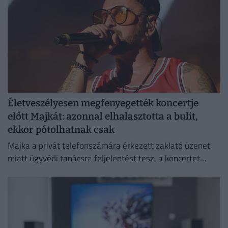
Életveszélyesen megfenyegették koncertje
előtt Majkát: azonnal elhalasztotta a bulit,
ekkor pótolhatnak csak
Majka a privát telefonszámára érkezett zaklató üzenet
miatt ügyvédi tanácsra feljelentést tesz, a koncertet
pedig csak a körülmények megnyugtató tisztázása után
pótolják.