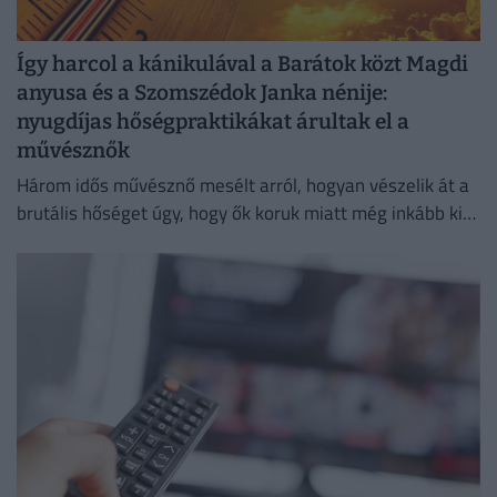
Így harcol a kánikulával a Barátok közt Magdi
anyusa és a Szomszédok Janka nénije:
nyugdíjas hőségpraktikákat árultak el a
művésznők
Három idős művésznő mesélt arról, hogyan vészelik át a
brutális hőséget úgy, hogy ők koruk miatt még inkább ki
vannak téve a brutális meleg hatásainak.