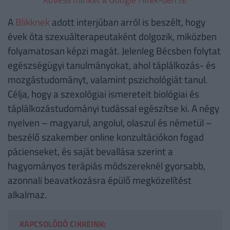
A
Blikknek
adott interjúban arról is beszélt, hogy
évek óta szexuálterapeutaként dolgozik, miközben
folyamatosan képzi magát. Jelenleg Bécsben folytat
egészségügyi tanulmányokat, ahol táplálkozás- és
mozgástudományt, valamint pszichológiát tanul.
Célja, hogy a szexológiai ismereteit biológiai és
táplálkozástudományi tudással egészítse ki. A négy
nyelven – magyarul, angolul, olaszul és németül –
beszélő szakember online konzultációkon fogad
pácienseket, és saját bevallása szerint a
hagyományos terápiás módszereknél gyorsabb,
azonnali beavatkozásra épülő megközelítést
alkalmaz.
KAPCSOLÓDÓ CIKKEINK: