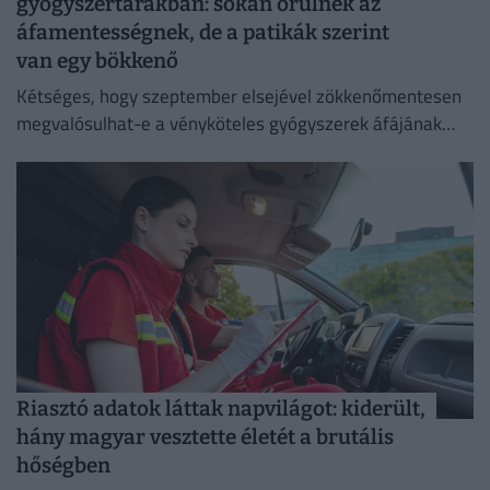
gyógyszertárakban: sokan örülnek az
áfamentességnek, de a patikák szerint
van egy bökkenő
Kétséges, hogy szeptember elsejével zökkenőmentesen
megvalósulhat-e a vényköteles gyógyszerek áfájának
eltörlése.
Riasztó adatok láttak napvilágot: kiderült,
hány magyar vesztette életét a brutális
hőségben