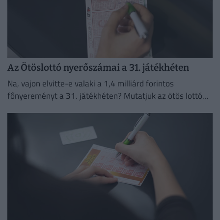
Az Ötöslottó nyerőszámai a 31. játékhéten
Na, vajon elvitte-e valaki a 1,4 milliárd forintos
főnyereményt a 31. játékhéten? Mutatjuk az ötös lottó
nyerőszámait és a nyereményeket!