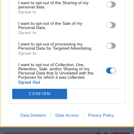
Lássuk, elvitte-e valaki a 600 millió forintos
I want to opt-out of the Sharing of my
personal data.
főnyereményt.
Opted In
I want to opt-out of the Sale of my
Personal Data.
Opted In
I want to opt-out of processing my
Personal Data for Targeted Advertising.
Opted In
I want to opt-out of Collection, Use,
Retention, Sale, and/or Sharing of my
Personal Data that Is Unrelated with the
Purposes for which it was collected.
Opted Out
Rendkívüli bejelentés a Szigettől: így nézhetjük
CONFIRM
otthonról, ingyen a magyar fellépők
koncertjeit
A magyar előadók koncertjeinek felvételét még a nyár
Data Deletion
Data Access
Privacy Policy
folyamán láthatják az M1 nézői, a fellépések korlátozott
ideig a Médiaklikken is visszanézhetők lesznek.