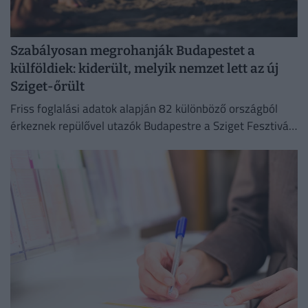
Szabályosan megrohanják Budapestet a
külföldiek: kiderült, melyik nemzet lett az új
Sziget-őrült
Friss foglalási adatok alapján 82 különböző országból
érkeznek repülővel utazók Budapestre a Sziget Fesztivál
idején,