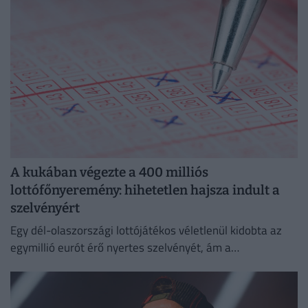
A kukában végezte a 400 milliós
lottófőnyeremény: hihetetlen hajsza indult a
szelvényért
Egy dél-olaszországi lottójátékos véletlenül kidobta az
egymillió eurót érő nyertes szelvényét, ám a
szemétszállítók kétnapos kutatás után megtalálták azt a
hulladékhegyben.