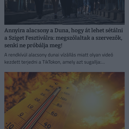
Annyira alacsony a Duna, hogy át lehet sétálni
a Sziget Fesztiválra: megszólaltak a szervezők,
senki ne próbálja meg!
A rendkívül alacsony dunai vízállás miatt olyan videó
kezdett terjedni a TikTokon, amely azt sugallja:
gyakorlatilag gyalog is át lehet jutni a Hajógyári-szigetre.