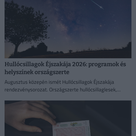
Hullócsillagok Éjszakája 2026: programok és
helyszínek országszerte
Augusztus közepén ismét Hullócsillagok Éjszakája
rendezvénysorozat. Országszerte hullócsillaglesek,
távcsöves bemutatók és különleges esti programok az
égbolt szerelmeseinek.