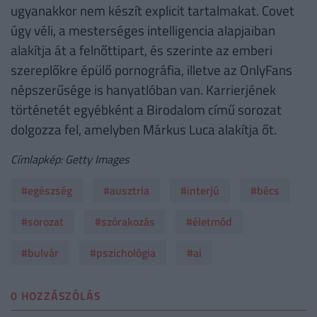
ugyanakkor nem készít explicit tartalmakat. Covet
úgy véli, a mesterséges intelligencia alapjaiban
alakítja át a felnőttipart, és szerinte az emberi
szereplőkre épülő pornográfia, illetve az OnlyFans
népszerűsége is hanyatlóban van. Karrierjének
történetét egyébként a Birodalom című sorozat
dolgozza fel, amelyben Márkus Luca alakítja őt.
Címlapkép: Getty Images
#egészség
#ausztria
#interjú
#bécs
#sorozat
#szórakozás
#életmód
#bulvár
#pszichológia
#ai
0 HOZZÁSZÓLÁS