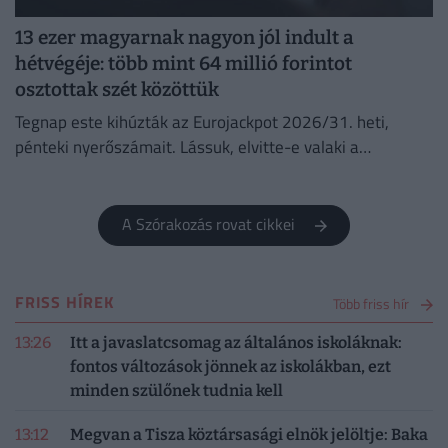
13 ezer magyarnak nagyon jól indult a
hétvégéje: több mint 64 millió forintot
osztottak szét közöttük
Tegnap este kihúzták az Eurojackpot 2026/31. heti,
pénteki nyerőszámait. Lássuk, elvitte-e valaki a
főnyereményt.
A Szórakozás rovat cikkei
FRISS HÍREK
Több friss hír
13:26
Itt a javaslatcsomag az általános iskoláknak:
fontos változások jönnek az iskolákban, ezt
minden szülőnek tudnia kell
13:12
Megvan a Tisza köztársasági elnök jelöltje: Baka