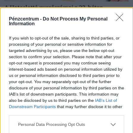
A Hatoslottó nyerőszámai a 32. héten,
csütörtökön
Pénzcentrum -
Do Not Process My Personal
Vajon elvitte valaki az 770 millió forintos főnyereményt a
Information
hatoslottó csütörtöki sorsolásán?
If you wish to opt-out of the sale, sharing to third parties, or
processing of your personal or sensitive information for
targeted advertising by us, please use the below opt-out
section to confirm your selection. Please note that after your
opt-out request is processed you may continue seeing
interest-based ads based on personal information utilized by
us or personal information disclosed to third parties prior to
your opt-out. You may separately opt-out of the further
disclosure of your personal information by third parties on the
IAB’s list of downstream participants. This information may
also be disclosed by us to third parties on the
IAB’s List of
Downstream Participants
that may further disclose it to other
third parties.
A Skandináv lottó nyerőszámai a 32. héten
Personal Data Processing Opt Outs
Kihúzták a Skandináv lottó 2026/32. heti nyerőszámait.