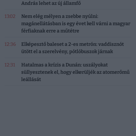
András lehet az új államfő
13:02
Nem elég mélyen a zsebbe nyúlni:
magánellátásban is egy évet kell várni a magyar
férfiaknak erre a műtétre
12:36
Elképesztő baleset a 2-es metrón: vaddisznót
ütött el a szerelvény, pótlóbuszok járnak
12:31
Hatalmas a krízis a Dunán: uszályokat
süllyesztenek el, hogy elkerüljék az atomerőmű
leállását