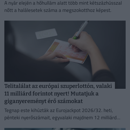
A nyár elején a hőhullám alatt több mint kétszázhússzal
nőtt a halálesetek száma a megszokotthoz képest.
Telitalálat az európai szuperlottón, valaki
11 milliárd forintot nyert! Mutatjuk a
giganyereményt érő számokat
Tegnap este kihúzták az Eurojackpot 2026/32. heti,
pénteki nyerőszámait, egyvalaki majdnem 12 milliárd
forintot nyert!