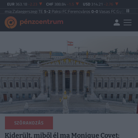
EUR
363.18
-2.23
CHF
388.84
-1.5
USD
314.21
-2.76
egerszegi TE
5-2
Paksi FC
|
Ferencváros
0-0
Vasas FC
|
Győri ETO FC
4-0
Nyíre
SZÓRAKOZÁS
Kiderült, miből él ma Monique Covet: