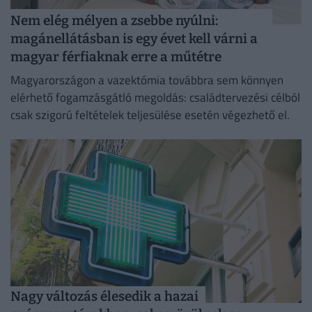
Nem elég mélyen a zsebbe nyúlni:
magánellátásban is egy évet kell várni a
magyar férfiaknak erre a műtétre
Magyarországon a vazektómia továbbra sem könnyen
elérhető fogamzásgátló megoldás: családtervezési célból
csak szigorú feltételek teljesülése esetén végezhető el.
Nagy változás élesedik a hazai