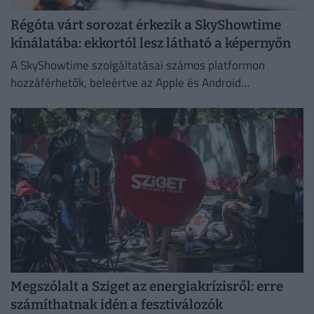
Régóta várt sorozat érkezik a SkyShowtime
kínálatába: ekkortól lesz látható a képernyőn
A SkyShowtime szolgáltatásai számos platformon
hozzáférhetők, beleértve az Apple és Android
okoseszközöket.
Megszólalt a Sziget az energiakrízisről: erre
számíthatnak idén a fesztiválozók