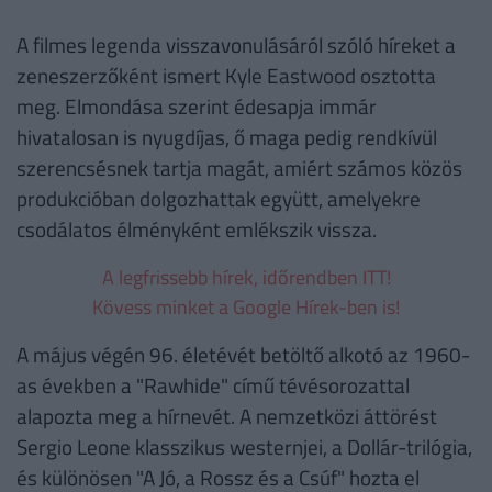
A filmes legenda visszavonulásáról szóló híreket a
zeneszerzőként ismert Kyle Eastwood osztotta
meg. Elmondása szerint édesapja immár
hivatalosan is nyugdíjas, ő maga pedig rendkívül
szerencsésnek tartja magát, amiért számos közös
produkcióban dolgozhattak együtt, amelyekre
csodálatos élményként emlékszik vissza.
A legfrissebb hírek, időrendben ITT!
Kövess minket a Google Hírek-ben is!
A május végén 96. életévét betöltő alkotó az 1960-
as években a "Rawhide" című tévésorozattal
alapozta meg a hírnevét. A nemzetközi áttörést
Sergio Leone klasszikus westernjei, a Dollár-trilógia,
és különösen "A Jó, a Rossz és a Csúf" hozta el