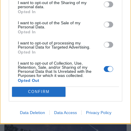
I want to opt-out of the Sharing of my
personal data.
Opted In
I want to opt-out of the Sale of my
Personal Data.
Opted In
I want to opt-out of processing my
Personal Data for Targeted Advertising.
Opted In
I want to opt-out of Collection, Use,
Retention, Sale, and/or Sharing of my
Tragédia rázta meg az Ozora Fesztivált: két
Personal Data that Is Unrelated with the
ember meghalt, rendkívüli döntést hoztak a
Purposes for which it was collected.
Opted Out
szervezők
Egy nő rosszul lett, egy férfi pedig lezuhant egy díszletről,
CONFIRM
a fesztivál programját is módosították.
Data Deletion
Data Access
Privacy Policy