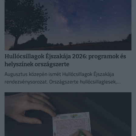
Hullócsillagok Éjszakája 2026: programok és
helyszínek országszerte
Augusztus közepén ismét Hullócsillagok Éjszakája
rendezvénysorozat. Országszerte hullócsillaglesek,
távcsöves bemutatók és különleges esti programok az
égbolt szerelmeseinek.