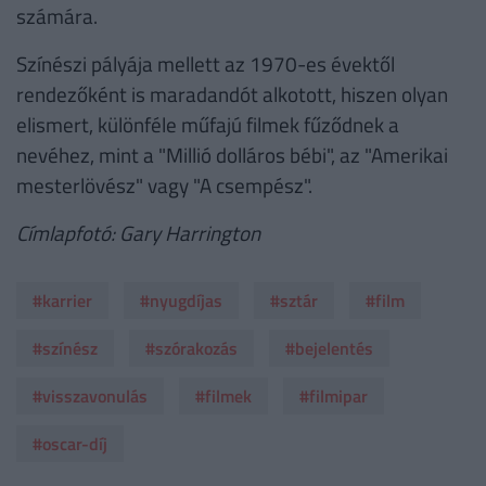
számára.
Színészi pályája mellett az 1970-es évektől
rendezőként is maradandót alkotott, hiszen olyan
elismert, különféle műfajú filmek fűződnek a
nevéhez, mint a "Millió dolláros bébi", az "Amerikai
mesterlövész" vagy "A csempész".
Címlapfotó: Gary Harrington
#karrier
#nyugdíjas
#sztár
#film
#színész
#szórakozás
#bejelentés
#visszavonulás
#filmek
#filmipar
#oscar-díj