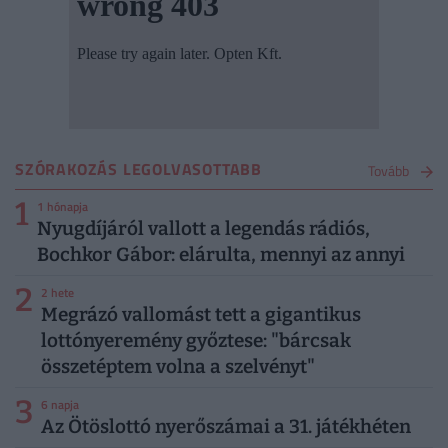
SZÓRAKOZÁS LEGOLVASOTTABB
Tovább
1
1 hónapja
Nyugdíjáról vallott a legendás rádiós,
Bochkor Gábor: elárulta, mennyi az annyi
2
2 hete
Megrázó vallomást tett a gigantikus
lottónyeremény győztese: "bárcsak
összetéptem volna a szelvényt"
3
6 napja
Az Ötöslottó nyerőszámai a 31. játékhéten