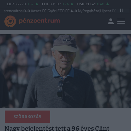
EUR
365.78
0.37
CHF
391.07
0.74
USD
317.45
0.48
os
0-0
Vasas FC
|
Győri ETO FC
4-0
Nyíregyháza
|
Újpest FC
4-2
Debreceni VSC
|
SZÓRAKOZÁS
Nagy bejelentést tett a 96 éves Clint