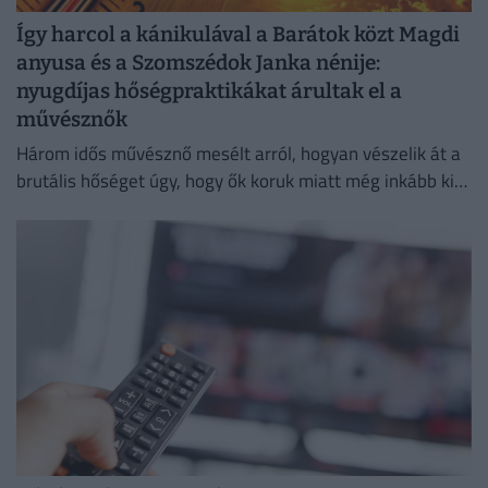
Így harcol a kánikulával a Barátok közt Magdi
anyusa és a Szomszédok Janka nénije:
nyugdíjas hőségpraktikákat árultak el a
művésznők
Három idős művésznő mesélt arról, hogyan vészelik át a
brutális hőséget úgy, hogy ők koruk miatt még inkább ki
vannak téve a brutális meleg hatásainak.