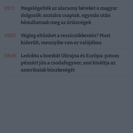
09:11
Megelégelték az alacsony béreket a magyar
dolgozók: asztalra csaptak, egymás után
bénulhatnak meg az óriáscégek
09:02
Végleg eltűnhet a rezsicsökkentés? Most
kiderült, mennyibe van ez valójában
08:46
Ledobta a bombát Ukrajna és Európa: potom
pénzért jön a csodafegyver, ami kiváltja az
amerikaiak büszkeségét