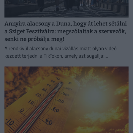
Annyira alacsony a Duna, hogy át lehet sétálni
a Sziget Fesztiválra: megszólaltak a szervezők,
senki ne próbálja meg!
A rendkívül alacsony dunai vízállás miatt olyan videó
kezdett terjedni a TikTokon, amely azt sugallja:
gyakorlatilag gyalog is át lehet jutni a Hajógyári-szigetre.