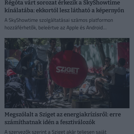
Régóta várt sorozat érkezik a SkyShowtime
kínálatába: ekkortól lesz látható a képernyőn
A SkyShowtime szolgáltatásai számos platformon
hozzáférhetők, beleértve az Apple és Android
okoseszközöket.
Megszólalt a Sziget az energiakrízisről: erre
számíthatnak idén a fesztiválozók
A szervezők szerint a Sziget akár teljesen saját