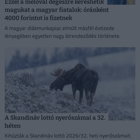
Ezzel a melóval degeszre kereshetik
magukat a magyar fiatalok: óránként
4000 forintot is fizetnek
A magyar diákmunkapiac elmúlt másfél évtizede
lényegében egyetlen nagy átrendeződés története.
A Skandináv lottó nyerőszámai a 32.
héten
Kihúzták a Skandináv lottó 2026/32. heti nyerőszámait.