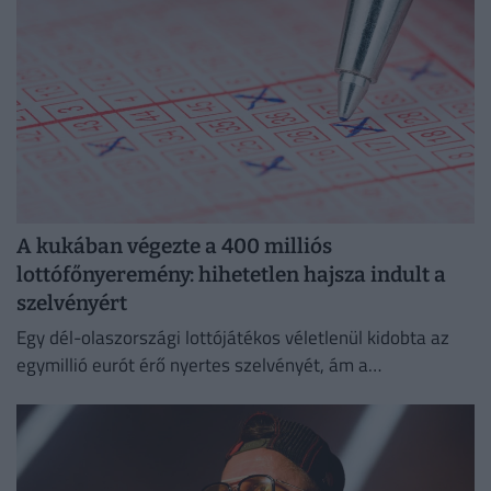
A kukában végezte a 400 milliós
lottófőnyeremény: hihetetlen hajsza indult a
szelvényért
Egy dél-olaszországi lottójátékos véletlenül kidobta az
egymillió eurót érő nyertes szelvényét, ám a
szemétszállítók kétnapos kutatás után megtalálták azt a
hulladékhegyben.