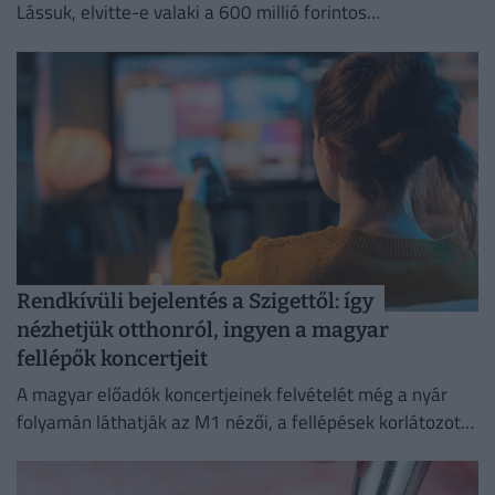
Lássuk, elvitte-e valaki a 600 millió forintos
főnyereményt.
Rendkívüli bejelentés a Szigettől: így
nézhetjük otthonról, ingyen a magyar
fellépők koncertjeit
A magyar előadók koncertjeinek felvételét még a nyár
folyamán láthatják az M1 nézői, a fellépések korlátozott
ideig a Médiaklikken is visszanézhetők lesznek.