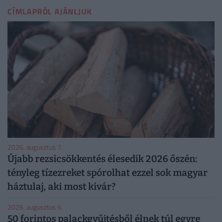
CÍMLAPRÓL AJÁNLJUK
2026. augusztus 7.
Újabb rezsicsökkentés élesedik 2026 őszén:
tényleg tízezreket spórolhat ezzel sok magyar
háztulaj, aki most kivár?
2026. augusztus 6.
50 forintos palackgyűjtésből élnek túl egyre