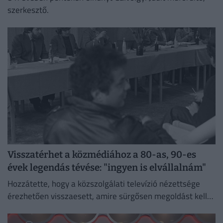
szerkesztő.
Visszatérhet a közmédiához a 80-as, 90-es
évek legendás tévése: "ingyen is elvállalnám"
Hozzátette, hogy a közszolgálati televízió nézettsége
érezhetően visszaesett, amire sürgősen megoldást kell
találni.