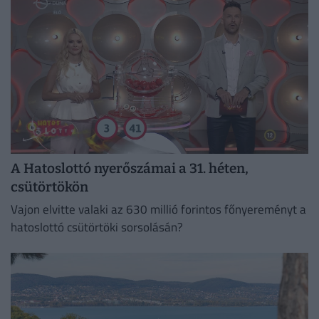
A Hatoslottó nyerőszámai a 31. héten,
csütörtökön
Vajon elvitte valaki az 630 millió forintos főnyereményt a
hatoslottó csütörtöki sorsolásán?