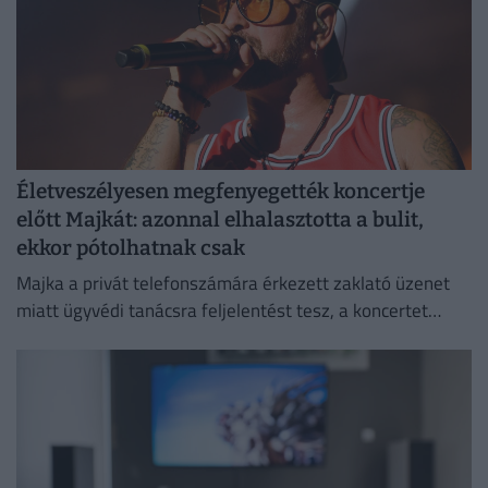
Életveszélyesen megfenyegették koncertje
előtt Majkát: azonnal elhalasztotta a bulit,
ekkor pótolhatnak csak
Majka a privát telefonszámára érkezett zaklató üzenet
miatt ügyvédi tanácsra feljelentést tesz, a koncertet
pedig csak a körülmények megnyugtató tisztázása után
pótolják.