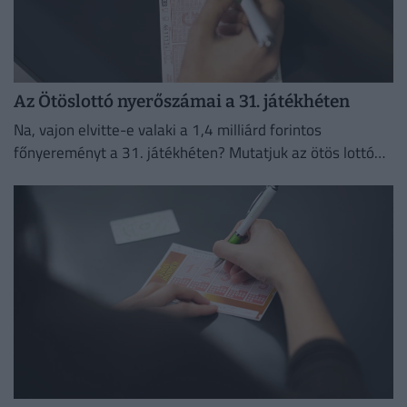
Az Ötöslottó nyerőszámai a 31. játékhéten
Na, vajon elvitte-e valaki a 1,4 milliárd forintos
főnyereményt a 31. játékhéten? Mutatjuk az ötös lottó
nyerőszámait és a nyereményeket!