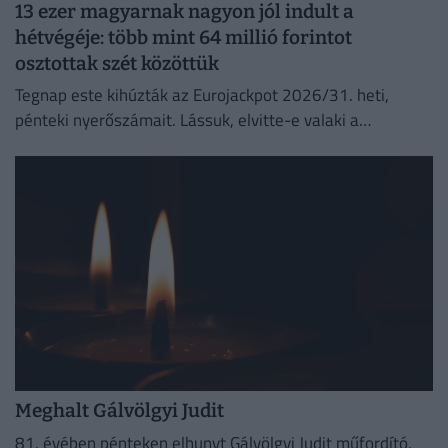
13 ezer magyarnak nagyon jól indult a
hétvégéje: több mint 64 millió forintot
osztottak szét közöttük
Tegnap este kihúzták az Eurojackpot 2026/31. heti,
pénteki nyerőszámait. Lássuk, elvitte-e valaki a
főnyereményt.
Meghalt Gálvölgyi Judit
81. évében pénteken elhunyt Gálvölgyi Judit műfordító,