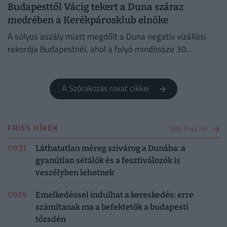
Budapesttől Vácig tekert a Duna száraz
medrében a Kerékpárosklub elnöke
A súlyos aszály miatt megdőlt a Duna negatív vízállási
rekordja Budapestnél, ahol a folyó mindössze 30
centiméteres szinten áll.
A Szórakozás rovat cikkei
FRISS HÍREK
Több friss hír
09:31
Láthatatlan méreg szivárog a Dunába: a
gyanútlan sétálók és a fesztiválozók is
veszélyben lehetnek
09:19
Emelkedéssel indulhat a kereskedés: erre
számítanak ma a befektetők a budapesti
tőzsdén