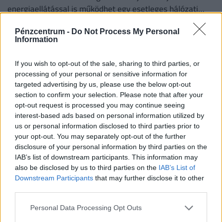
energiaellátással is működhet egy esetleges hálózati
zavar esetén.
Pénzcentrum -
Do Not Process My Personal
Information
If you wish to opt-out of the sale, sharing to third parties, or
processing of your personal or sensitive information for
targeted advertising by us, please use the below opt-out
section to confirm your selection. Please note that after your
opt-out request is processed you may continue seeing
interest-based ads based on personal information utilized by
us or personal information disclosed to third parties prior to
your opt-out. You may separately opt-out of the further
disclosure of your personal information by third parties on the
Friss! A Hatoslottó nyerőszámai a 31.
IAB’s list of downstream participants. This information may
játékhéten, vasárnap
also be disclosed by us to third parties on the
IAB’s List of
Downstream Participants
that may further disclose it to other
Kihúzták a Hatoslottó 2026/31. heti, vasárnapi
third parties.
nyerőszámait. Lássuk, elvitte-e valaki a 710 millió
forintos főnyereményt!
Personal Data Processing Opt Outs