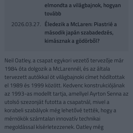
elmondta a világbajnok, hogyan
tovább
2026.03.27.
Éledezik a McLaren: Piastrié a
második japán szabadedzés,
kimásznak a gödörből?
Neil Oatley, a csapat egykori vezető tervezője már
1984 óta dolgozik a McLarennél, és az általa
tervezett autókkal öt világbajnoki címet hódítottak
el 1989 és 1999 között. Kedvenc konstrukciójának
az 1993-as modellt tartja, amellyel Ayrton Senna az
utolsó szezonját futotta a csapatnál, mivel a
korabeli szabályok még lehetővé tették, hogy a
mérnökök számtalan innovatív technikai
megoldással kísérletezzenek. Oatley még