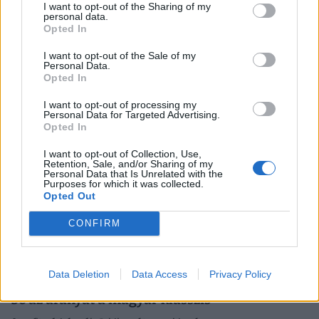
I want to opt-out of the Sharing of my
Több mint száz napja nem láttuk a pályán: mi
personal data.
Opted In
lesz Carlos Alcaraz karrierjével?
Carlos Alcaraz saját bevallása szerint ugyan edzésbe állt,
I want to opt-out of the Sale of my
Personal Data.
de még mindig kérdéses, láthatjuk-e a szeptemberi US
Opted In
Openen.
I want to opt-out of processing my
Personal Data for Targeted Advertising.
Opted In
I want to opt-out of Collection, Use,
Retention, Sale, and/or Sharing of my
Personal Data that Is Unrelated with the
Purposes for which it was collected.
Opted Out
CONFIRM
Data Deletion
Data Access
Privacy Policy
Elképesztő finálé: hihetetlen hajrával zsebelte
be az aranyat a magyar klasszis