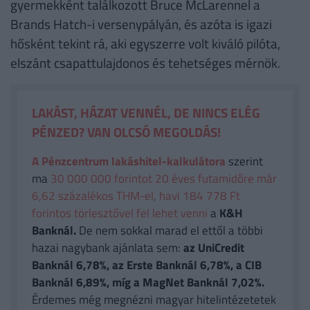
gyermekként találkozott Bruce McLarennel a
Brands Hatch-i versenypályán, és azóta is igazi
hősként tekint rá, aki egyszerre volt kiváló pilóta,
elszánt csapattulajdonos és tehetséges mérnök.
LAKÁST, HÁZAT VENNÉL, DE NINCS ELÉG
PÉNZED? VAN OLCSÓ MEGOLDÁS!
A Pénzcentrum lakáshitel-kalkulátora
szerint
ma
30 000 000 forintot 20 éves futamidőre már
6,62 százalékos THM-el, havi 184 778 Ft
forintos törlesztővel fel lehet venni
a
K&H
Banknál.
De nem sokkal marad el ettől a többi
hazai nagybank ajánlata sem:
az UniCredit
Banknál 6,78%, az Erste Banknál 6,78%, a CIB
Banknál 6,89%, míg a MagNet Banknál 7,02%.
Érdemes még megnézni magyar hitelintézetetek