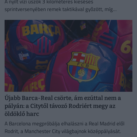
A nyílt vízi úszók 3 kilométeres kieséses
sprintversenyében remek taktikával győzött, míg
Rasovszky Kristóf az ötödik helyen zárt.
Újabb Barca-Real csörte, ám ezúttal nem a
pályán: a Citytől távozó Rodriért megy az
öldöklő harc
A Barcelona megpróbálja elhalászni a Real Madrid elől
Rodrit, a Manchester City világbajnok középpályását.