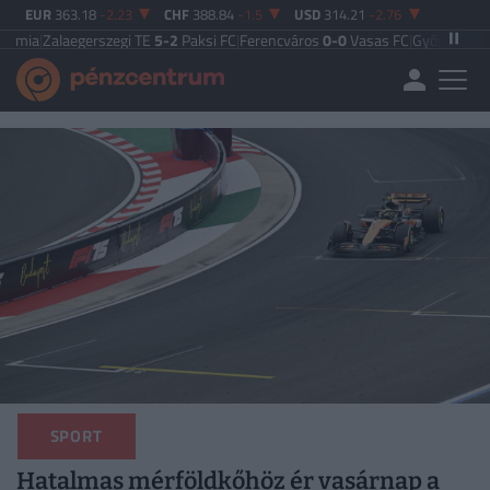
EUR
363.18
-2.23
CHF
388.84
-1.5
USD
314.21
-2.76
egerszegi TE
5-2
Paksi FC
|
Ferencváros
0-0
Vasas FC
|
Győri ETO FC
4-0
Nyíre
SPORT
Hatalmas mérföldkőhöz ér vasárnap a