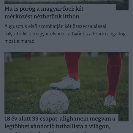
Ma is pörög a magyar foci: két
mérkőzést nézhetünk itthon
Augusztus első szombatján két összecsapással
folytatódik a magyar élvonal, a Győr és a Fradi rangadója
most elmarad.
18 év alatt 39 csapat: alighanem megvan a
legtöbbet vándorló futballista a világon,