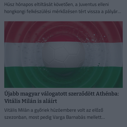
Húsz hónapos eltiltását követően, a Juventus elleni
hongkongi felkészülési mérkőzésen tért vissza a pályára
a Chelsea ukrán támadója, Mihajlo Mudrik.
Újabb magyar válogatott szerződött Athénba:
Vitális Milán is aláírt
Vitális Milán a győriek húzóembere volt az előző
szezonban, most pedig Varga Barnabás mellett
bizonyíthat Görögországban.