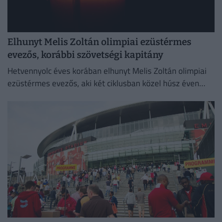
Elhunyt Melis Zoltán olimpiai ezüstérmes
evezős, korábbi szövetségi kapitány
Hetvennyolc éves korában elhunyt Melis Zoltán olimpiai
ezüstérmes evezős, aki két ciklusban közel húsz éven
keresztül volt szövetségi kapitány.