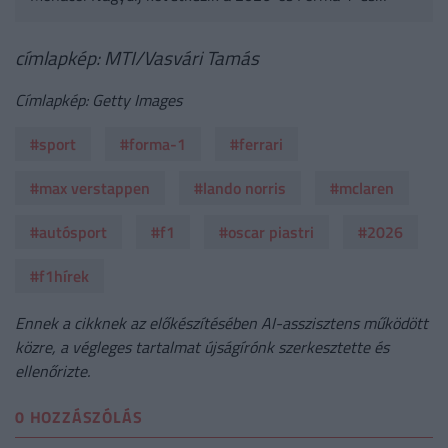
világbajnokságban. Itt összegyűjtöttünk minden fontos
tudnivalót.
címlapkép: MTI/Vasvári Tamás
Címlapkép: Getty Images
#sport
#forma-1
#ferrari
#max verstappen
#lando norris
#mclaren
#autósport
#f1
#oscar piastri
#2026
#f1hírek
Ennek a cikknek az előkészítésében AI-asszisztens működött
közre, a végleges tartalmat újságírónk szerkesztette és
ellenőrizte.
0 HOZZÁSZÓLÁS