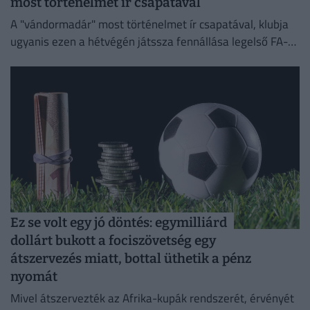
most történelmet ír csapatával
A "vándormadár" most történelmet ír csapatával, klubja
ugyanis ezen a hétvégén játssza fennállása legelső FA-
kupa-mérkőzését.
Ez se volt egy jó döntés: egymilliárd
dollárt bukott a fociszövetség egy
átszervezés miatt, bottal üthetik a pénz
nyomát
Mivel átszervezték az Afrika-kupák rendszerét, érvényét