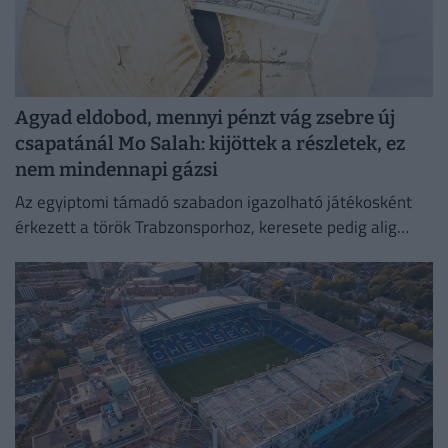
Agyad eldobod, mennyi pénzt vág zsebre új
csapatánál Mo Salah: kijöttek a részletek, ez
nem mindennapi gázsi
Az egyiptomi támadó szabadon igazolható játékosként
érkezett a török Trabzonsporhoz, keresete pedig alig
marad el attól, amit a Vörösöknél kapott évente.