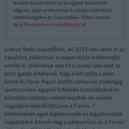
további konstrukcióit is, és egyedi kalkulációt
végezni, saját preferenciáink alapján különböző
hitelösszegekre és futamidőkre. Ehhez keresd
fel a
Pénzcentrum kalkulátorát.
(x)
Andrea Stella csapatfőnök, aki 2023-ban vette át az
irányítást, elsősorban a csapat közös értékrendjét
emelte ki. Véleménye szerint a tavalyi sikereket az
tette igazán értékessé, hogy a két pilóta, Lando
Norris és Oscar Piastri közötti párharcot mindvégig
sportszerűen, egyenlő feltételek biztosításával és
kölcsönös tisztelet mellett kezelték. Az ezredik
nagydíjára készülő McLaren a Forma–1
történetének egyik legsikeresebb és legpatinásabb
csapataként érkezik meg a jubileumhoz, és a Ferrari