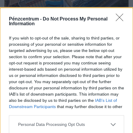
Pénzcentrum -
Do Not Process My Personal
Nagytakarításba fogtak a Chelsea-nél: főhet
Information
Xabi Alonso feje, a keret harmadát el kéne
küldenie
If you wish to opt-out of the sale, sharing to third parties, or
Xabi Alonso, a klub új vezetőedzője európai
processing of your personal or sensitive information for
targeted advertising by us, please use the below opt-out
kupaszereplés nélküli idényre készül, legalább 16
section to confirm your selection. Please note that after your
játékostól szeretne megválni.
opt-out request is processed you may continue seeing
interest-based ads based on personal information utilized by
us or personal information disclosed to third parties prior to
your opt-out. You may separately opt-out of the further
disclosure of your personal information by third parties on the
IAB’s list of downstream participants. This information may
also be disclosed by us to third parties on the
IAB’s List of
Downstream Participants
that may further disclose it to other
third parties.
Personal Data Processing Opt Outs