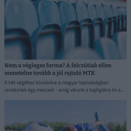
Nem a végleges forma? A felcsútiak ellen
menetelne tovább a jól rajtoló MTK
A hét végéhez közeledve a magyar bajnokságban
rendeznek egy meccset - amíg várunk a topligákra és a
többi hétvégi meccsre.