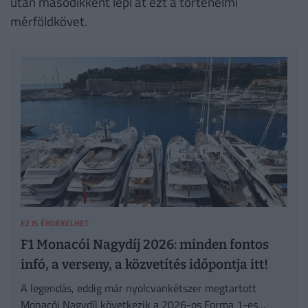
után másodikként lépi át ezt a történelmi
mérföldkövet.
EZ IS ÉRDEKELHET
F1 Monacói Nagydíj 2026: minden fontos
infó, a verseny, a közvetítés időpontja itt!
A legendás, eddig már nyolcvankétszer megtartott
Monacói Nagydíj következik a 2026-os Forma 1-es