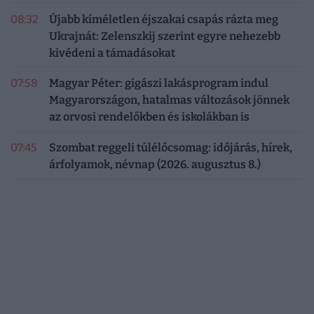
08:32
Újabb kíméletlen éjszakai csapás rázta meg
Ukrajnát: Zelenszkij szerint egyre nehezebb
kivédeni a támadásokat
07:58
Magyar Péter: gigászi lakásprogram indul
Magyarországon, hatalmas változások jönnek
az orvosi rendelőkben és iskolákban is
07:45
Szombat reggeli túlélőcsomag: időjárás, hírek,
árfolyamok, névnap (2026. augusztus 8.)