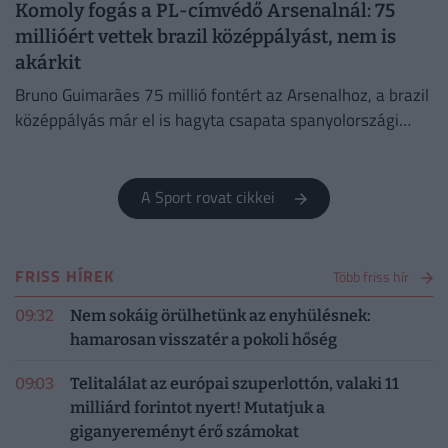
Komoly fogás a PL-címvédő Arsenalnál: 75
millióért vettek brazil középpályást, nem is
akárkit
Bruno Guimarães 75 millió fontért az Arsenalhoz, a brazil
középpályás már el is hagyta csapata spanyolországi
edzőtáborát, hogy Londonban orvosi vizsgálaton vegyen
részt.
A Sport rovat cikkei
FRISS HÍREK
Több friss hír
09:32
Nem sokáig örülhetünk az enyhülésnek:
hamarosan visszatér a pokoli hőség
09:03
Telitalálat az európai szuperlottón, valaki 11
milliárd forintot nyert! Mutatjuk a
giganyereményt érő számokat