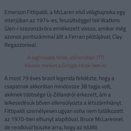
Emerson Fittipaldi, a McLaren első világbajnoka egy
interjúban az 1974-es, feszültséggel teli Watkins
Glen-i szezonzáróra emlékezett vissza, amikor még
azonos pontszámmal állt a Ferrari pilótájával, Clay
Regazzonival.
A legfrissebb hírek, időrendben ITT!
Kövess minket a Google Hírek-ben is!
A most 79 éves brazil legenda felidézte, hogy a
csapatnak akkoriban mindössze 38 tagja volt,
akiknek többsége Új-Zélandról érkezett, ám a
lelkesedésük bőven ellensúlyozta a létszámhiányt.
Fittipaldi személyesen ugyan soha nem találkozott
az 1970-ben elhunyt alapítóval, Bruce McLarennel,
de rendkívül büszke arra, hogy az istálló