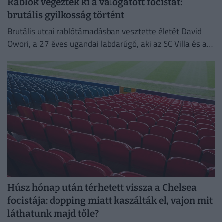
Rablók végezték ki a válogatott focistát:
brutális gyilkosság történt
Brutális utcai rablótámadásban vesztette életét David
Owori, a 27 éves ugandai labdarúgó, aki az SC Villa és a
nemzeti válogatott meghatározó játékosa volt.
Húsz hónap után térhetett vissza a Chelsea
focistája: dopping miatt kaszálták el, vajon mit
láthatunk majd tőle?