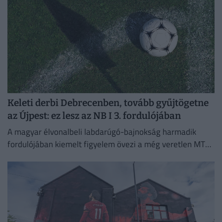
Keleti derbi Debrecenben, tovább gyűjtögetne
az Újpest: ez lesz az NB I 3. fordulójában
A magyar élvonalbeli labdarúgó-bajnokság harmadik
fordulójában kiemelt figyelem övezi a még veretlen MTK
meccsét, emellett Kisvárdán az Újpest is pályára lép.