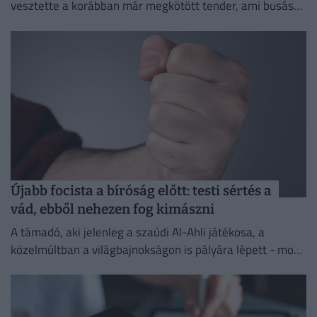
vesztette a korábban már megkötött tender, ami busás
hasznot hozhatott volna a konyhára.
Újabb focista a bíróság előtt: testi sértés a
vád, ebből nehezen fog kimászni
A támadó, aki jelenleg a szaúdi Al-Ahli játékosa, a
közelmúltban a világbajnokságon is pályára lépett - most
testi sértés miatt kell majd felelnie a törvény...