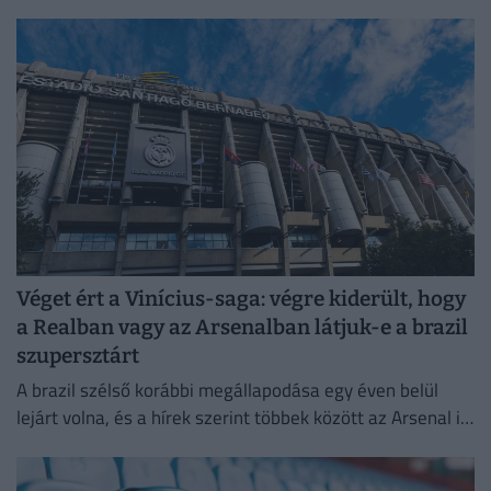
Véget ért a Vinícius-saga: végre kiderült, hogy
a Realban vagy az Arsenalban látjuk-e a brazil
szupersztárt
A brazil szélső korábbi megállapodása egy éven belül
lejárt volna, és a hírek szerint többek között az Arsenal is
komolyan érdeklődött iránta.