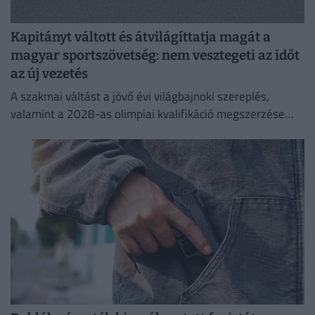
Kapitányt váltott és átvilágíttatja magát a
magyar sportszövetség: nem vesztegeti az időt
az új vezetés
A szakmai váltást a jövő évi világbajnoki szereplés,
valamint a 2028-as olimpiai kvalifikáció megszerzése
indokolja, miután a korábbi szakvezető, Dér Zsolt mindkét
posztjáról távozott.