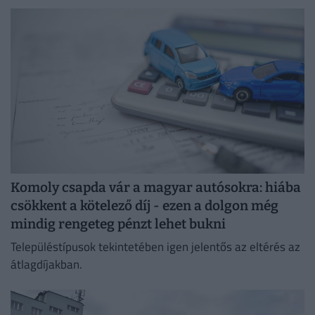
29-es vadászgépalkatrészek ügyében.
Komoly csapda vár a magyar autósokra: hiába
csökkent a kötelező díj - ezen a dolgon még
mindig rengeteg pénzt lehet bukni
Településtípusok tekintetében igen jelentős az eltérés az
átlagdíjakban.