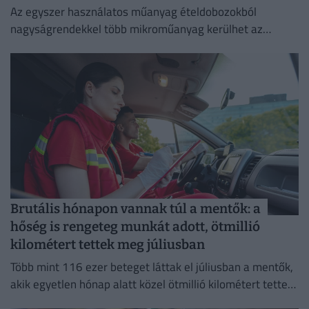
Az egyszer használatos műanyag ételdobozokból
nagyságrendekkel több mikroműanyag kerülhet az
ételekbe, mint a többször használható tárolóedényekből
Brutális hónapon vannak túl a mentők: a
hőség is rengeteg munkát adott, ötmillió
kilométert tettek meg júliusban
Több mint 116 ezer beteget láttak el júliusban a mentők,
akik egyetlen hónap alatt közel ötmillió kilométert tettek
meg az ország útjain.