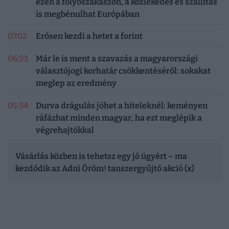
ezen a folyószakaszon, a közlekedés és szállítás
is megbénulhat Európában
07:02
Erősen kezdi a hetet a forint
06:33
Már le is ment a szavazás a magyarországi
választójogi korhatár csökkentéséről: sokakat
meglep az eredmény
05:34
Durva drágulás jöhet a hiteleknél: keményen
ráfázhat minden magyar, ha ezt meglépik a
végrehajtókkal
Vásárlás közben is tehetsz egy jó ügyért – ma
kezdődik az Adni Öröm! tanszergyűjtő akció (x)