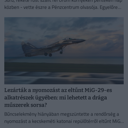
közben - vette észre a Pénzcentrum olvasója. Egyelőre
nem tudni, mi állhat a háttérben.
Lezárták a nyomozást az eltűnt MiG-29-es
alkatrészek ügyében: mi lehetett a drága
műszerek sorsa?
Bűncselekmény hiányában megszüntette a rendőrség a
nyomozást a kecskeméti katonai repülőtérről eltűnt MiG–