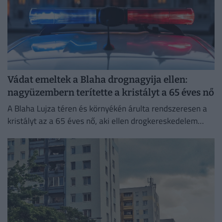
Vádat emeltek a Blaha drognagyija ellen:
nagyüzembern terítette a kristályt a 65 éves nő
A Blaha Lujza téren és környékén árulta rendszeresen a
kristályt az a 65 éves nő, aki ellen drogkereskedelem
miatt emelt vádat a Budapesti VIII. Kerületi...