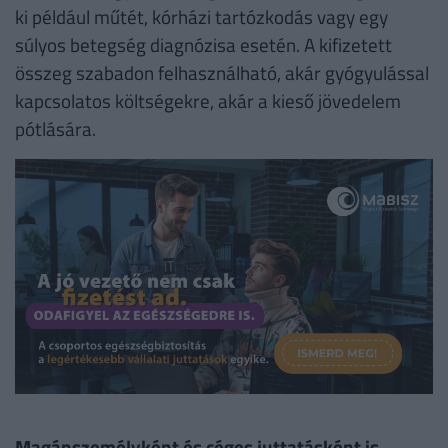
ki például műtét, kórházi tartózkodás vagy egy
súlyos betegség diagnózisa esetén. A kifizetett
összeg szabadon felhasználható, akár gyógyulással
kapcsolatos költségekre, akár a kieső jövedelem
pótlására.
Magánszemélyként és céges juttatásként is