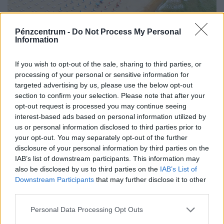
Futhatunk a pénzünk után, ha így utazunk
Pénzcentrum -
Do Not Process My Personal
külföldre: súlyos csapdára figyelmeztetnek a
Information
szakértők
If you wish to opt-out of the sale, sharing to third parties, or
A Magyar Biztosítók Szövetsége arra figyelmezteti a
processing of your personal or sensitive information for
külföldi utazási irodával utazókat, hogy
targeted advertising by us, please use the below opt-out
fizetésképtelenség esetén a kártérítés szabályai
section to confirm your selection. Please note that after your
eltérhetnek a magyar gyakorlattól
opt-out request is processed you may continue seeing
interest-based ads based on personal information utilized by
us or personal information disclosed to third parties prior to
your opt-out. You may separately opt-out of the further
disclosure of your personal information by third parties on the
IAB’s list of downstream participants. This information may
also be disclosed by us to third parties on the
IAB’s List of
Downstream Participants
that may further disclose it to other
third parties.
Personal Data Processing Opt Outs