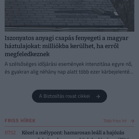
Iszonyatos anyagi csapás fenyegeti a magyar
háztulajokat: milliókba kerülhet, ha erről
megfeledkeznek
A szélsőséges időjárási események intenzitása egyre nő,
és gyakran alig néhány nap alatt több ezer kárbejelentést
eredményeznek, emiatt pedig egyre fontosabbá válik a
megelőzés.
A Biztosítás rovat cikkei
FRISS HÍREK
Több friss hír
07:12
Közel a mélypont: hamarosan leáll a hajózás