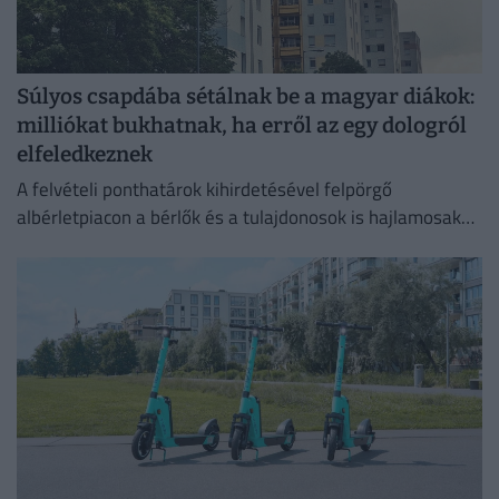
Súlyos csapdába sétálnak be a magyar diákok:
milliókat bukhatnak, ha erről az egy dologról
elfeledkeznek
A felvételi ponthatárok kihirdetésével felpörgő
albérletpiacon a bérlők és a tulajdonosok is hajlamosak
megfeledkezni a megfelelő lakásbiztosításról.