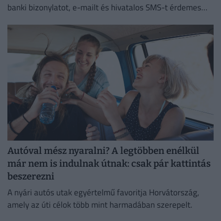
banki bizonylatot, e-mailt és hivatalos SMS-t érdemes
megőriznie annak, aki utazásszervezőn keresztül indul
külföldi nyaralásra.
Autóval mész nyaralni? A legtöbben enélkül
már nem is indulnak útnak: csak pár kattintás
beszerezni
A nyári autós utak egyértelmű favoritja Horvátország,
amely az úti célok több mint harmadában szerepelt.