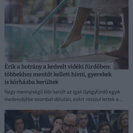
Érik a botrány a kedvelt vidéki fürdőben:
többekhez mentőt kellett hívni, gyerekek
is kórházba kerültek
Nagy mennyiségű klór került az Igali Gyógyfürdő egyik
medencéjébe szombat délután, ezért rosszul lettek a
fürdőzők.