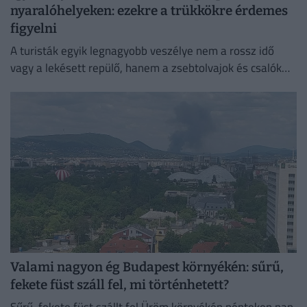
nyaralóhelyeken: ezekre a trükkökre érdemes
figyelni
A turisták egyik legnagyobb veszélye nem a rossz idő
vagy a lekésett repülő, hanem a zsebtolvajok és csalók
kifinomult módszerei lehetnek.
Valami nagyon ég Budapest környékén: sűrű,
fekete füst száll fel, mi történhetett?
Sűrű, fekete füst szállt fel Üröm környékén pénteken nap