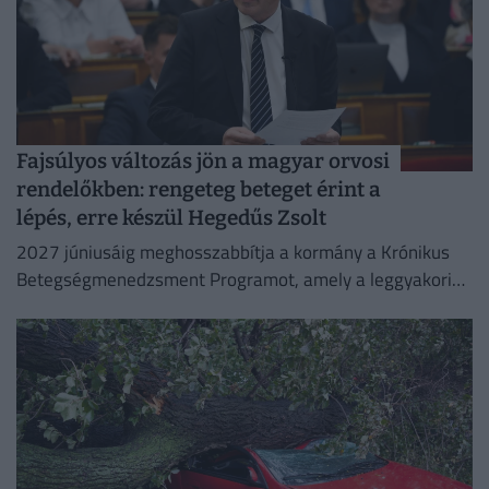
Fajsúlyos változás jön a magyar orvosi
rendelőkben: rengeteg beteget érint a
lépés, erre készül Hegedűs Zsolt
2027 júniusáig meghosszabbítja a kormány a Krónikus
Betegségmenedzsment Programot, amely a leggyakoribb
krónikus betegségek háziorvosi gondozását támogatja.