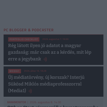
PC BLOGGER & PODCASTER
2026. augusztus 7. 16:50
PORTFOLIO CHECKLIST
Rég látott ilyen jó adatot a magyar
gazdaság: már csak az a kérdés, mit lép
erre a jegybank
2026. július 16. 18:28
MEDIA1
Új médiatörvény, új korszak? Interjú
Sükösd Miklós médiaprofesszorral
(Media1)
BANKMONITOR
| 2026. augusztus 8. 14:30