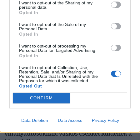
Nagyon vigyázz, ha e-rollerre pattansz:
I want to opt-out of the Sharing of my
personal data.
kőkemény szabályok és új korlátok jönnek a
Opted In
magyar utakra
I want to opt-out of the Sale of my
Javában zajlik az új KRESZ társadalmi egyeztetése,
Personal Data.
amelynek egyik legfontosabb kérdése az e-rollerek
Opted In
használatának szabályozása, beleértve a
I want to opt-out of processing my
sebességhatárokat, a korhatárt és a kötelező
Personal Data for Targeted Advertising.
Opted In
sisakviselést.
I want to opt-out of Collection, Use,
Retention, Sale, and/or Sharing of my
Personal Data that Is Unrelated with the
Purposes for which it was collected.
Opted Out
CONFIRM
Data Deletion
Data Access
Privacy Policy
Mélyen a zsebükbe kell nyúlniuk a magyar
villanyautósoknak: vaskos csekket küldenek a