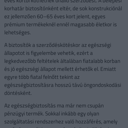
éves kortól köthetnek önálló szerződést. A belépési
korhatár biztosítónként eltér, de sok konstrukciónál
ez jellemzően 60–65 éves kort jelent, egyes
prémium termékeknél ennél magasabb életkor is
lehetséges.
A biztosítók a szerződéskötéskor az egészségi
állapotot is figyelembe vehetik, ezért a
legkedvezőbb feltételek általában fiatalabb korban
és jó egészségi állapot mellett érhetők el. Emiatt
egyre több fiatal felnőtt tekint az
egészségbiztosításra hosszú távú öngondoskodási
döntésként.
Az egészségbiztosítás ma már nem csupán
pénzügyi termék. Sokkal inkább egy olyan
szolgáltatási rendszerhez való hozzáférés, amely