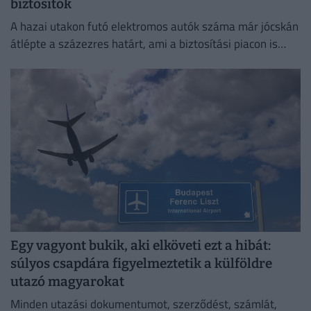
biztosítók
A hazai utakon futó elektromos autók száma már jócskán
átlépte a százezres határt, ami a biztosítási piacon is
egyértelműen érezteti a hatását.
Egy vagyont bukik, aki elköveti ezt a hibát:
súlyos csapdára figyelmeztetik a külföldre
utazó magyarokat
Minden utazási dokumentumot, szerződést, számlát,