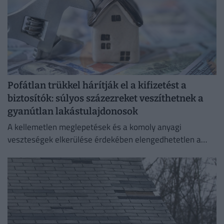
Pofátlan trükkel hárítják el a kifizetést a
biztosítók: súlyos százezreket veszíthetnek a
gyanútlan lakástulajdonosok
A kellemetlen meglepetések és a komoly anyagi
veszteségek elkerülése érdekében elengedhetetlen a
szerződési feltételek alapos áttekintése.