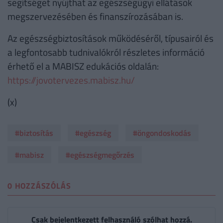
segítséget nyújthat az egészségügyi ellátások
megszervezésében és finanszírozásában is.
Az egészségbiztosítások működéséről, típusairól és
a legfontosabb tudnivalókról részletes információ
érhető el a MABISZ edukációs oldalán:
https://jovotervezes.mabisz.hu/
(x)
#biztosítás
#egészség
#öngondoskodás
#mabisz
#egészségmegőrzés
0 HOZZÁSZÓLÁS
Csak bejelentkezett felhasználó szólhat hozzá.