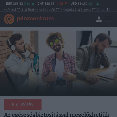
EUR
363.32
0.14
CHF
388.68
-0.16
USD
314.52
0.31
FC
2-2
Budapest Honvéd FC
|
Kisvárda
2-4
Újpest FC
|
Vasas FC
5-0
Zalaegersze
BIZTOSÍTÁS
Az egészségbiztosítással megelőzhetjük