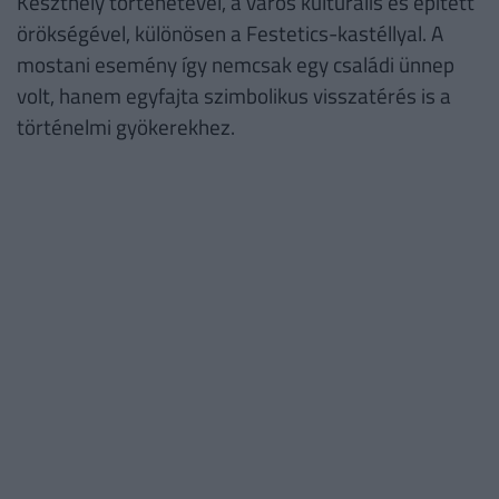
Keszthely történetével, a város kulturális és épített
örökségével, különösen a Festetics-kastéllyal. A
mostani esemény így nemcsak egy családi ünnep
volt, hanem egyfajta szimbolikus visszatérés is a
történelmi gyökerekhez.