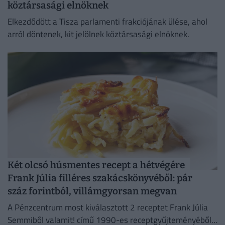
köztársasági elnöknek
Elkezdődött a Tisza parlamenti frakciójának ülése, ahol
arról döntenek, kit jelölnek köztársasági elnöknek.
Két olcsó húsmentes recept a hétvégére
Frank Júlia filléres szakácskönyvéből: pár
száz forintból, villámgyorsan megvan
A Pénzcentrum most kiválasztott 2 receptet Frank Júlia
Semmiből valamit! című 1990-es receptgyűjteményéből