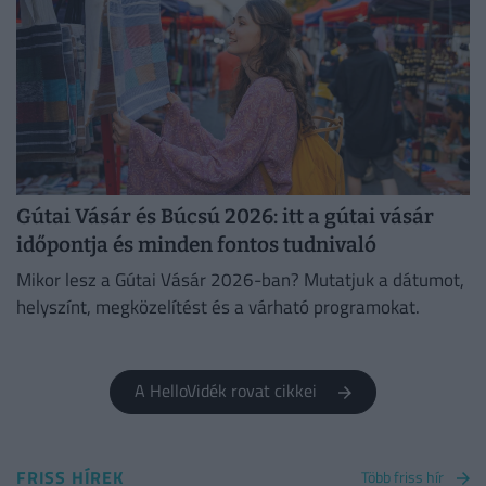
Gútai Vásár és Búcsú 2026: itt a gútai vásár
időpontja és minden fontos tudnivaló
Mikor lesz a Gútai Vásár 2026-ban? Mutatjuk a dátumot,
helyszínt, megközelítést és a várható programokat.
A HelloVidék rovat cikkei
FRISS HÍREK
Több friss hír