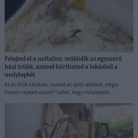
Felejtsd el a naftalint: működik az egyszerű
házi trükk, amivel kiirthatod a lakásból a
molylepkét
Itt az őrült kánikula, csukod az ajtót-ablakot, mégis
folyton repked valami? Lehet, hogy molylepkék
szaporodtak el – de melyikkel van dolgunk, és hogyan
szabadulhatsz meg...