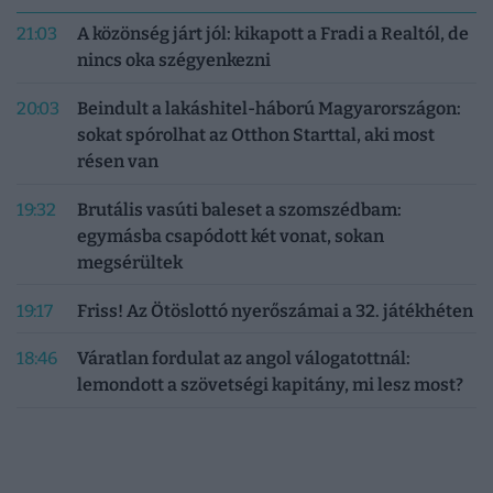
21:03
A közönség járt jól: kikapott a Fradi a Realtól, de
nincs oka szégyenkezni
20:03
Beindult a lakáshitel-háború Magyarországon:
sokat spórolhat az Otthon Starttal, aki most
résen van
19:32
Brutális vasúti baleset a szomszédbam:
egymásba csapódott két vonat, sokan
megsérültek
19:17
Friss! Az Ötöslottó nyerőszámai a 32. játékhéten
18:46
Váratlan fordulat az angol válogatottnál:
lemondott a szövetségi kapitány, mi lesz most?