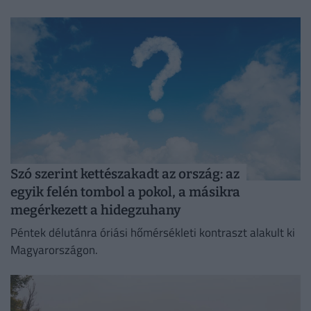
és megvizsgáltuk, mennyibe kerülne az elkészítésük ma.
Szó szerint kettészakadt az ország: az
egyik felén tombol a pokol, a másikra
megérkezett a hidegzuhany
Péntek délutánra óriási hőmérsékleti kontraszt alakult ki
Magyarországon.