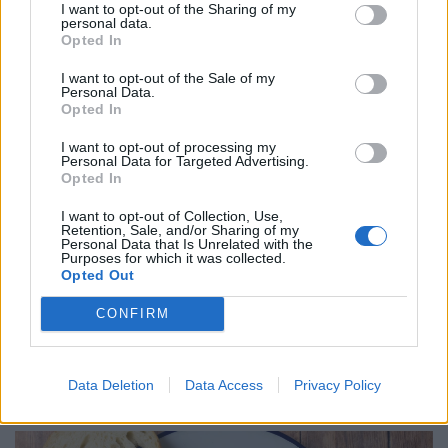
I want to opt-out of the Sharing of my
personal data.
Opted In
I want to opt-out of the Sale of my
Personal Data.
Opted In
I want to opt-out of processing my
Personal Data for Targeted Advertising.
Opted In
I want to opt-out of Collection, Use,
Retention, Sale, and/or Sharing of my
Personal Data that Is Unrelated with the
Purposes for which it was collected.
Opted Out
Könyörtelen vérszívók támadnak
Magyarországon: fényes nappal is lesben
CONFIRM
állnak - indul az irtás
A következő napokban nyolc megye negyvenhárom
Data Deletion
Data Access
Privacy Policy
településén lesznek kezelések.