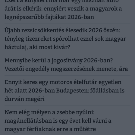
Ezért a kutyáért ma már egy használt autó
árát is elkérik: ennyiért veszik a magyarok a
legnépszerűbb fajtákat 2026-ban
Újabb rezsicsökkentés élesedik 2026 őszén:
tényleg tízezreket spórolhat ezzel sok magyar
háztulaj, aki most kivár?
Mennyibe kerül a jogosítvány 2026-ban?
Vezetői engedély megszerzésének menete, ára
Ennyit keres egy motoros ételfutár egyetlen
hét alatt 2026-ban Budapesten: főállásban is
durván megéri
Nem elég mélyen a zsebbe nyúlni:
magánellátásban is egy évet kell várni a
magyar férfiaknak erre a műtétre