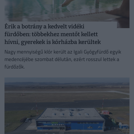
Érik a botrány a kedvelt vidéki
fürdőben: többekhez mentőt kellett
hívni, gyerekek is kórházba kerültek
Nagy mennyiségű klór került az Igali Gyógyfürdő egyik
medencéjébe szombat délután, ezért rosszul lettek a
fürdőzők.