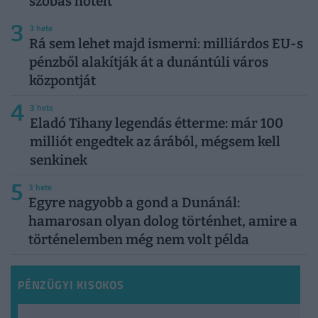
szobás hotelt
3
3 hete
Rá sem lehet majd ismerni: milliárdos EU-s
pénzből alakítják át a dunántúli város
központját
4
3 hete
Eladó Tihany legendás étterme: már 100
milliót engedtek az árából, mégsem kell
senkinek
5
3 hete
Egyre nagyobb a gond a Dunánál:
hamarosan olyan dolog történhet, amire a
történelemben még nem volt példa
PÉNZÜGYI KISOKOS