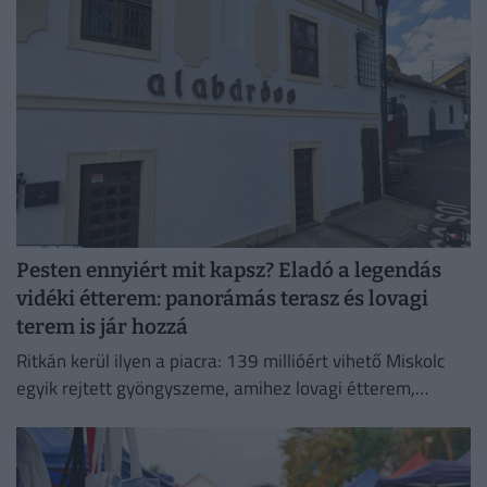
partra.
Pesten ennyiért mit kapsz? Eladó a legendás
vidéki étterem: panorámás terasz és lovagi
terem is jár hozzá
Ritkán kerül ilyen a piacra: 139 millióért vihető Miskolc
egyik rejtett gyöngyszeme, amihez lovagi étterem,
titokzatos pince és városi panoráma is jár.