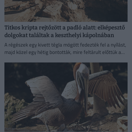
Titkos kripta rejtőzött a padló alatt: elképesztő
dolgokat találtak a keszthelyi kápolnában
A régészek egy kivett tégla mögött fedezték fel a nyílást,
majd közel egy hétig bontották, mire feltárult előttük a
különös temetkezési hely.