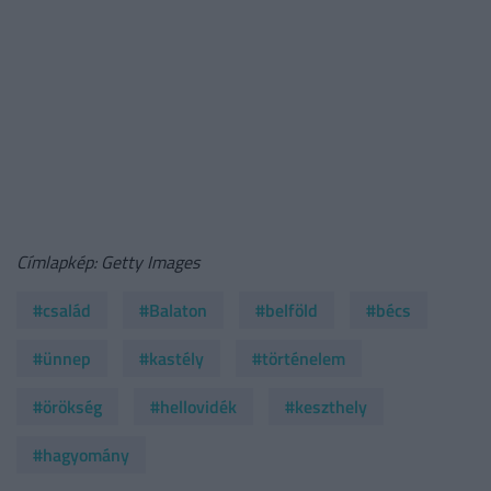
Címlapkép: Getty Images
#család
#Balaton
#belföld
#bécs
#ünnep
#kastély
#történelem
#örökség
#hellovidék
#keszthely
#hagyomány