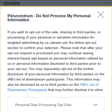
történt
A lelet hatalmas jelentőséggel bír, segítségével ugyanis
Pénzcentrum -
Do Not Process My Personal
tovább kutathatók lesznek a római kori múlt emlékei a
Information
környéken.
If you wish to opt-out of the sale, sharing to third parties, or
processing of your personal or sensitive information for
targeted advertising by us, please use the below opt-out
section to confirm your selection. Please note that after your
opt-out request is processed you may continue seeing
interest-based ads based on personal information utilized by
us or personal information disclosed to third parties prior to
your opt-out. You may separately opt-out of the further
disclosure of your personal information by third parties on the
IAB’s list of downstream participants. This information may
also be disclosed by us to third parties on the
IAB’s List of
Újabb közkedvelt strandon rendeltek el fürdési
Downstream Participants
that may further disclose it to other
third parties.
tilalmat: súlyos a vízminőség-romlás
A Szent Anna-tó Közép- és Kelet-Európa egyetlen
Personal Data Processing Opt Outs
épségben fennmaradt vulkáni krátertava.