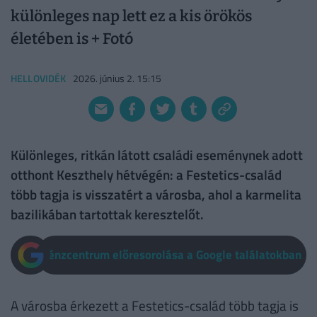
különleges nap lett ez a kis örökös
életében is + Fotó
HELLOVIDÉK
2026. június 2. 15:15
Különleges, ritkán látott családi eseménynek adott
otthont Keszthely hétvégén: a Festetics-család
több tagja is visszatért a városba, ahol a karmelita
bazilikában tartottak keresztelőt.
Pénzcentrum előresorolása a Google találatokban
A városba érkezett a Festetics-család több tagja is