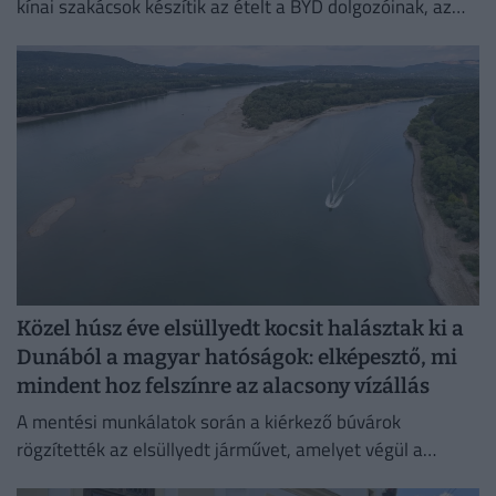
kínai szakácsok készítik az ételt a BYD dolgozóinak, az
egykori bálteremből és más helyiségekből pedig
munkásszállás lehet.
Közel húsz éve elsüllyedt kocsit halásztak ki a
Dunából a magyar hatóságok: elképesztő, mi
mindent hoz felszínre az alacsony vízállás
A mentési munkálatok során a kiérkező búvárok
rögzítették az elsüllyedt járművet, amelyet végül a
műszaki mentő csörlőjének segítségével vontattak ki a