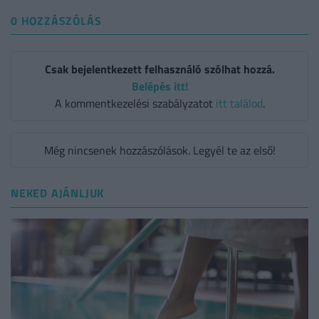
0 HOZZÁSZÓLÁS
Csak bejelentkezett felhasználó szólhat hozzá.
Belépés itt!
A kommentkezelési szabályzatot
itt találod
.
Még nincsenek hozzászólások. Legyél te az első!
NEKED AJÁNLJUK