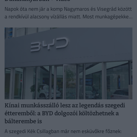
Napok óta nem jár a komp Nagymaros és Visegrád között
a rendkívül alacsony vízállás miatt. Most munkagépekkel
mélyítik a medret a kompkikötőnél, hogy ismét
biztonságosan...
Kínai munkásszálló lesz az legendás szegedi
étteremből: a BYD dolgozói költözhetnek a
bálterembe is
A szegedi Kék Csillagban már nem esküvőkre főznek: