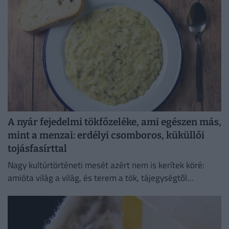
A nyár fejedelmi tökfőzeléke, ami egészen más,
mint a menzai: erdélyi csomboros, küküllői
tojásfasírttal
Nagy kultúrtörténeti mesét azért nem is kerítek köré:
amióta világ a világ, és terem a tök, tájegységtől
függetlenül annyi háziasszony esküszik a saját
módszerére.