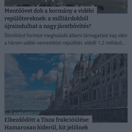
Mentőövet dob a kormány a vidéki
repülőtereknek: a milliárdokból
újraindulhat a nagy járatbővítés?
Ötmilliárd forintot meghaladó állami támogatást kap idén
a három vidéki nemzetközi repülőtér, ebből 1,2 milliárd
forint jut a sármelléki Hévíz–Balaton Airportnak.
Elkezdődött a Tisza frakcióülése:
Hamarosan kiderül, kit jelölnek