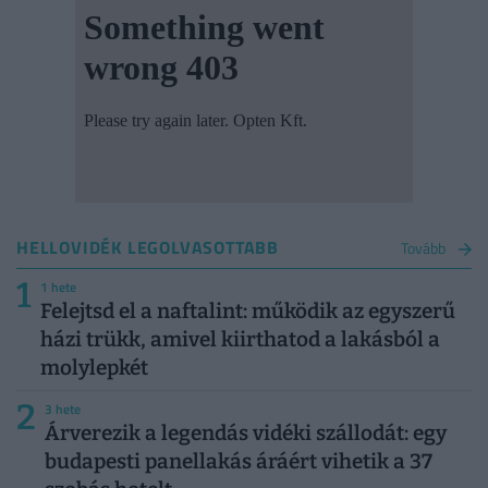
HELLOVIDÉK LEGOLVASOTTABB
Tovább
1
1 hete
Felejtsd el a naftalint: működik az egyszerű
házi trükk, amivel kiirthatod a lakásból a
molylepkét
2
3 hete
Árverezik a legendás vidéki szállodát: egy
budapesti panellakás áráért vihetik a 37