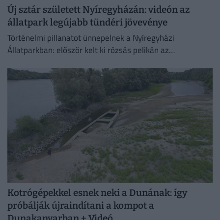
Új sztár született Nyíregyházán: videón az
állatpark legújabb tündéri jövevénye
Történelmi pillanatot ünnepelnek a Nyíregyházi
Állatparkban: először kelt ki rózsás pelikán az
intézményben. A július 4-én született fiókát mindkét
szülő gondosan neveli, a kicsi pedig...
Kotrógépekkel esnek neki a Dunának: így
próbálják újraindítani a kompot a
Dunakanyarban + Videó