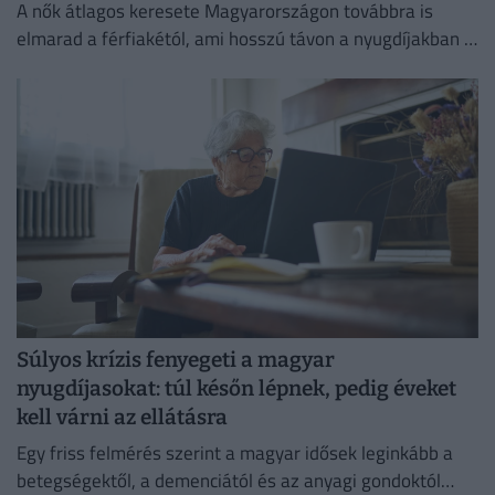
A nők átlagos keresete Magyarországon továbbra is
elmarad a férfiakétól, ami hosszú távon a nyugdíjakban is
jelentős különbségeket eredményezhet.
Súlyos krízis fenyegeti a magyar
nyugdíjasokat: túl későn lépnek, pedig éveket
kell várni az ellátásra
Egy friss felmérés szerint a magyar idősek leginkább a
betegségektől, a demenciától és az anyagi gondoktól