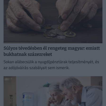
Súlyos tévedésben él rengeteg magyar: emiatt
bukhatnak százezreket
Sokan alábecsülik a nyugdíjpénztárak teljesítményét, és
az adójóváírás szabályait sem ismerik.