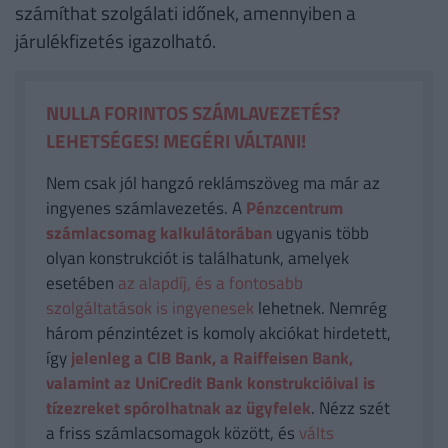
számíthat szolgálati időnek, amennyiben a
járulékfizetés igazolható.
NULLA FORINTOS SZÁMLAVEZETÉS?
LEHETSÉGES! MEGÉRI VÁLTANI!
Nem csak jól hangzó reklámszöveg ma már az
ingyenes számlavezetés. A
Pénzcentrum
számlacsomag kalkulátorában
ugyanis több
olyan konstrukciót is találhatunk, amelyek
esetében
az alapdíj, és a fontosabb
szolgáltatások is ingyenesek
lehetnek. Nemrég
három pénzintézet is komoly akciókat hirdetett,
így
jelenleg a CIB Bank, a Raiffeisen Bank,
valamint az UniCredit Bank konstrukcióival is
tízezreket spórolhatnak az ügyfelek
. Nézz szét
a friss számlacsomagok között, és
válts