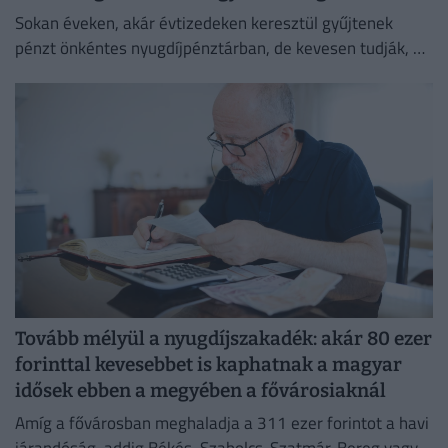
Sokan éveken, akár évtizedeken keresztül gyűjtenek
pénzt önkéntes nyugdíjpénztárban, de kevesen tudják, mi
történik a megtakarításukkal haláluk után.
Tovább mélyül a nyugdíjszakadék: akár 80 ezer
forinttal kevesebbet is kaphatnak a magyar
idősek ebben a megyében a fővárosiaknál
Amíg a fővárosban meghaladja a 311 ezer forintot a havi
járandóság, addig Békés, Szabolcs-Szatmár-Bereg vagy