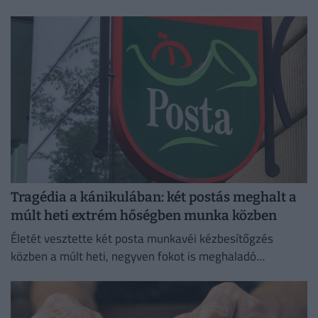
tartanak.
Tragédia a kánikulában: két postás meghalt a
múlt heti extrém hőségben munka közben
Életét vesztette két posta munkavéi kézbesítőgzés
közben a múlt heti, negyven fokot is meghaladó
hőségriadó idején,