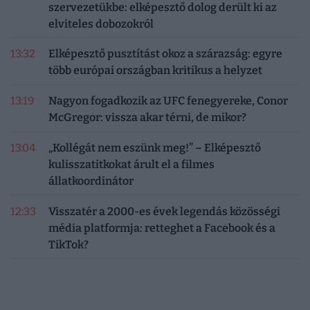
szervezetükbe: elképesztő dolog derült ki az
elviteles dobozokról
13:32
Elképesztő pusztítást okoz a szárazság: egyre
több európai országban kritikus a helyzet
13:19
Nagyon fogadkozik az UFC fenegyereke, Conor
McGregor: vissza akar térni, de mikor?
13:04
„Kollégát nem eszünk meg!” – Elképesztő
kulisszatitkokat árult el a filmes
állatkoordinátor
12:33
Visszatér a 2000-es évek legendás közösségi
média platformja: retteghet a Facebook és a
TikTok?