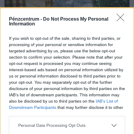
Pénzcentrum -
Do Not Process My Personal
Information
If you wish to opt-out of the sale, sharing to third parties, or
Ennyit az őszi nyugdíjemelésről, -prémiumról:
processing of your personal or sensitive information for
erre már keresztet vethetnek a magyar idősek
targeted advertising by us, please use the below opt-out
- szinte kizárt, hogy megkapják
section to confirm your selection. Please note that after your
Összegyűjtöttük, hogy pontosan milyen juttatást
opt-out request is processed you may continue seeing
interest-based ads based on personal information utilized by
várhatnak ősszel az idősek, és melyekre nem érdemes
us or personal information disclosed to third parties prior to
idén számítaniuk.
your opt-out. You may separately opt-out of the further
disclosure of your personal information by third parties on the
IAB’s list of downstream participants. This information may
also be disclosed by us to third parties on the
IAB’s List of
Downstream Participants
that may further disclose it to other
third parties.
Personal Data Processing Opt Outs