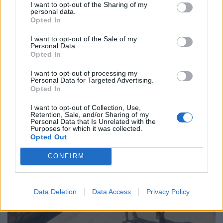
I want to opt-out of the Sharing of my
personal data.
Opted In
I want to opt-out of the Sale of my
Időzített bomba ketyeg a hazai
Personal Data.
nyugdíjrendszerben: ezzel a krízissel nagyon
Opted In
nehéz lesz mit kezdeni
I want to opt-out of processing my
Personal Data for Targeted Advertising.
Míg Európa lakossága az elmúlt évtizedekben
Opted In
összességében 7 százalékkal nőtt, a felszín alatt drámai
szakadék tátong a kontinens országai között.
I want to opt-out of Collection, Use,
Retention, Sale, and/or Sharing of my
Personal Data that Is Unrelated with the
Purposes for which it was collected.
Opted Out
CONFIRM
Data Deletion
Data Access
Privacy Policy