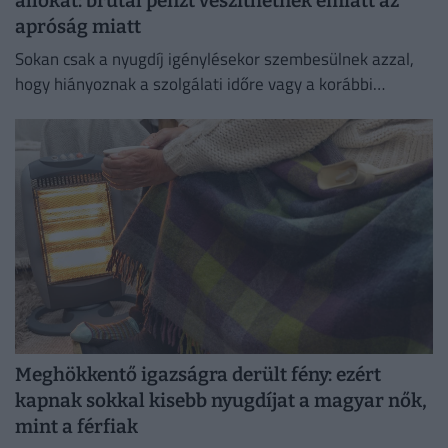
állókat: brutál pénzt veszíthetnek emiatt az
apróság miatt
Sokan csak a nyugdíj igénylésekor szembesülnek azzal,
hogy hiányoznak a szolgálati időre vagy a korábbi
keresetekre vonatkozó adatok, ami akár a nyugdíj
összegét is befolyásolhatja.
Meghökkentő igazságra derült fény: ezért
kapnak sokkal kisebb nyugdíjat a magyar nők,
mint a férfiak