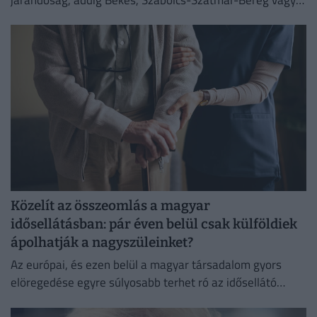
Bács-Kiskun megyékben még a 235 ezret sem éri el az...
Közelít az összeomlás a magyar
idősellátásban: pár éven belül csak külföldiek
ápolhatják a nagyszüleinket?
Az európai, és ezen belül a magyar társadalom gyors
elöregedése egyre súlyosabb terhet ró az idősellátó
rendszerekre.