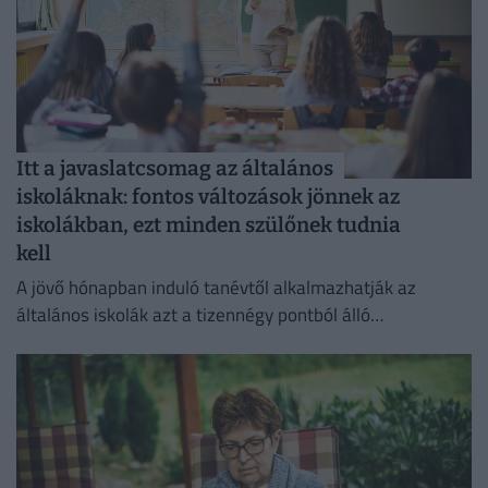
Itt a javaslatcsomag az általános
iskoláknak: fontos változások jönnek az
iskolákban, ezt minden szülőnek tudnia
kell
A jövő hónapban induló tanévtől alkalmazhatják az
általános iskolák azt a tizennégy pontból álló
minisztériumi javaslatcsomagot, amely az alsó tagozatos
oktatást tenné gyermekközpontúbbá.