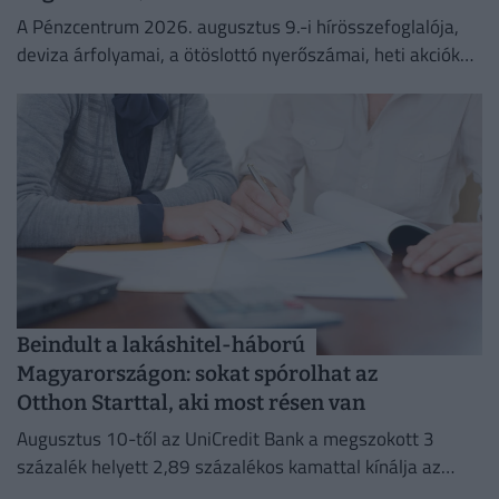
A Pénzcentrum 2026. augusztus 9.-i hírösszefoglalója,
deviza árfolyamai, a ötöslottó nyerőszámai, heti akciók
és várható időjárás egy helyen!
Beindult a lakáshitel-háború
Magyarországon: sokat spórolhat az
Otthon Starttal, aki most résen van
Augusztus 10-től az UniCredit Bank a megszokott 3
százalék helyett 2,89 százalékos kamattal kínálja az
Otthon Start hitelt.