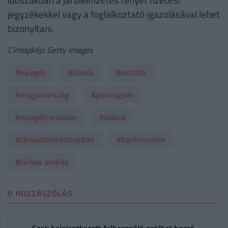
jegyzékekkel vagy a foglalkoztató igazolásával lehet
bizonyítani.
Címlapkép: Getty Images
#nyugdij
#iskola
#oktatás
#magyarország
#pénzügyek
#nyugdíjrendszer
#diákok
#társadalombiztosítás
#bankmonitor
#farkas andrás
0 HOZZÁSZÓLÁS
Csak bejelentkezett felhasználó szólhat hozzá.