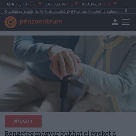
EUR
363.18
-2.23
CHF
388.84
-1.5
USD
314.21
-2.76
erszegi TE
|
MTK Budapest
2-3
Puskás Akadémia
|
Zalaegerszegi TE
5-2
Paksi 
NYUGDÍJ
Rengeteg magyar bukhat el éveket a