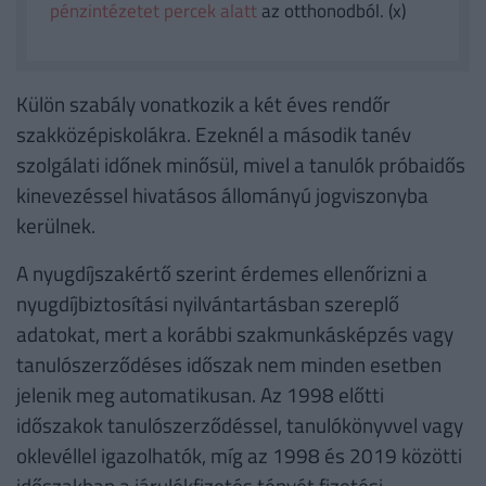
pénzintézetet percek alatt
az otthonodból. (x)
Külön szabály vonatkozik a két éves rendőr
szakközépiskolákra. Ezeknél a második tanév
szolgálati időnek minősül, mivel a tanulók próbaidős
kinevezéssel hivatásos állományú jogviszonyba
kerülnek.
A nyugdíjszakértő szerint érdemes ellenőrizni a
nyugdíjbiztosítási nyilvántartásban szereplő
adatokat, mert a korábbi szakmunkásképzés vagy
tanulószerződéses időszak nem minden esetben
jelenik meg automatikusan. Az 1998 előtti
időszakok tanulószerződéssel, tanulókönyvvel vagy
oklevéllel igazolhatók, míg az 1998 és 2019 közötti
időszakban a járulékfizetés tényét fizetési