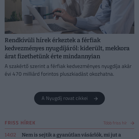
Rendkívüli hírek érkeztek a férfiak
kedvezményes nyugdíjáról: kiderült, mekkora
árat fizethetünk érte mindannyian
A szakértő szerint a férfiak kedvezményes nyugdíja akár
évi 470 milliárd forintos pluszkiadást okozhatna.
A Nyugdíj rovat cikkei
FRISS HÍREK
Több friss hír
14:02
Nem is sejtik a gyanútlan vásárlók, mi jut a