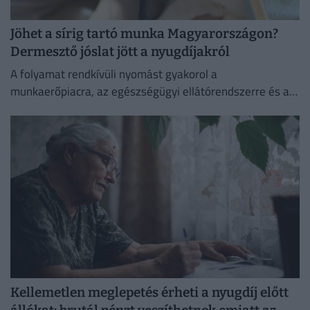
Jöhet a sírig tartó munka Magyarországon?
Dermesztő jóslat jött a nyugdíjakról
A folyamat rendkívüli nyomást gyakorol a
munkaerőpiacra, az egészségügyi ellátórendszerre és a
szociális hálóra, így elkerülhetetlenné válik a
nyugdíjkorhatár emelése
Kellemetlen meglepetés érheti a nyugdíj előtt