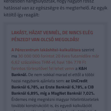
kérdésben hangsúlyozták, hogy nagyon rossz
hatással van az egészségre és megterhelő. Az egyik
kitöltő így reagált:
LAKÁST, HÁZAT VENNÉL, DE NINCS ELÉG
PÉNZED? VAN OLCSÓ MEGOLDÁS!
A Pénzcentrum lakáshitel-kalkulátora
szerint
ma
30 000 000 forintot 20 éves futamidőre már
6,62 százalékos THM-el, havi 184 778 Ft
forintos törlesztővel fel lehet venni
a
K&H
Banknál.
De nem sokkal marad el ettől a többi
hazai nagybank ajánlata sem:
az UniCredit
Banknál 6,78%, az Erste Banknál 6,78%, a CIB
Banknál 6,89%, míg a MagNet Banknál 7,02%.
Érdemes még megnézni magyar hitelintézetetek
további konstrukcióit is, és egyedi kalkulációt