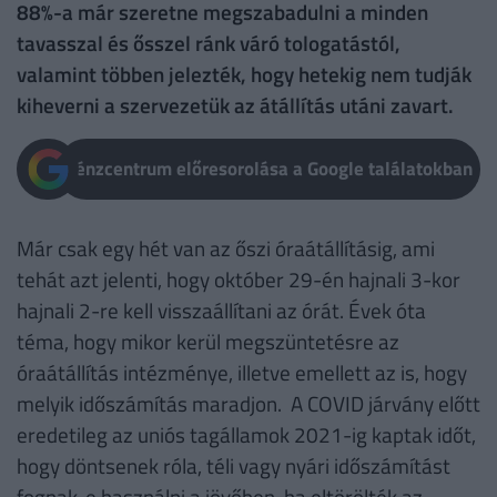
88%-a már szeretne megszabadulni a minden
tavasszal és ősszel ránk váró tologatástól,
valamint többen jelezték, hogy hetekig nem tudják
kiheverni a szervezetük az átállítás utáni zavart.
Pénzcentrum előresorolása a Google találatokban
Már csak egy hét van az őszi óraátállításig, ami
tehát azt jelenti, hogy október 29-én hajnali 3-kor
hajnali 2-re kell visszaállítani az órát. Évek óta
téma, hogy mikor kerül megszüntetésre az
óraátállítás intézménye, illetve emellett az is, hogy
melyik időszámítás maradjon. A COVID járvány előtt
eredetileg az uniós tagállamok 2021-ig kaptak időt,
hogy döntsenek róla, téli vagy nyári időszámítást
fognak-e használni a jövőben, ha eltörölték az