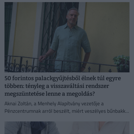
50 forintos palackgyűjtésből élnek túl egyre
többen: tényleg a visszaváltási rendszer
megszüntetése lenne a megoldás?
Aknai Zoltán, a Menhely Alapítvány vezetője a
Pénzcentrumnak arról beszélt, miért veszélyes bűnbakká
tenni a hajléktalan embereket,