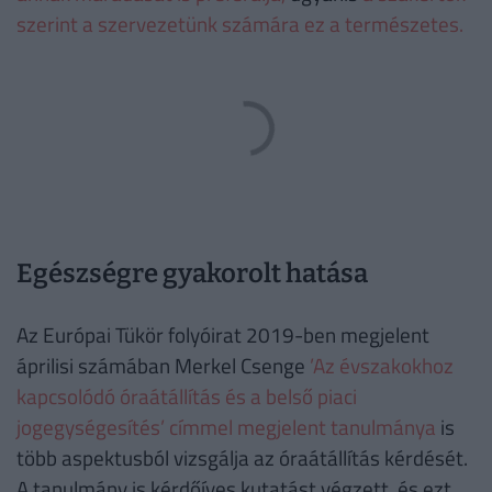
szerint a szervezetünk számára ez a természetes.
Egészségre gyakorolt hatása
Az Európai Tükör folyóirat 2019-ben megjelent
áprilisi számában Merkel Csenge
’Az évszakokhoz
kapcsolódó óraátállítás és a belső piaci
jogegységesítés’ címmel megjelent tanulmánya
is
több aspektusból vizsgálja az óraátállítás kérdését.
A tanulmány is kérdőíves kutatást végzett, és ezt