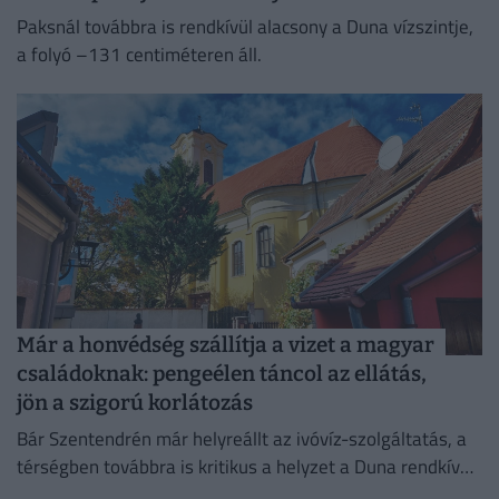
Paksnál továbbra is rendkívül alacsony a Duna vízszintje,
a folyó –131 centiméteren áll.
Már a honvédség szállítja a vizet a magyar
családoknak: pengeélen táncol az ellátás,
jön a szigorú korlátozás
Bár Szentendrén már helyreállt az ivóvíz-szolgáltatás, a
térségben továbbra is kritikus a helyzet a Duna rendkívül
alacsony vízállása miatt.