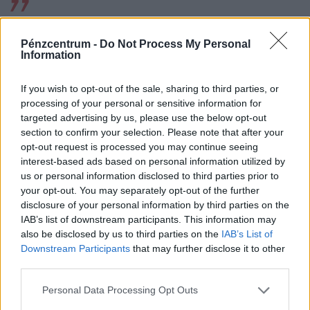
akkor amikor a fél világ utazik számtalan
időzónán át napi szinten, sőt számos olyan
Pénzcentrum -
Do Not Process My Personal
Information
ország van, ahol országon belül
If you wish to opt-out of the sale, sharing to third parties, or
időeltolódások vannak, akkor tényleg
processing of your personal or sensitive information for
valakinek az a legnagyobb probléma az
targeted advertising by us, please use the below opt-out
section to confirm your selection. Please note that after your
életében,hogy évi kétszer odébb állítsa a
opt-out request is processed you may continue seeing
mutatókat egy órával? Nem hiszem, hogy
interest-based ads based on personal information utilized by
us or personal information disclosed to third parties prior to
bárki is ebbe fog belehalni. (...) Vegyük már
your opt-out. You may separately opt-out of the further
végre tudomásul, hogy Magyarország
disclosure of your personal information by third parties on the
IAB’s list of downstream participants. This information may
földrajzi elhelyezkedése miatt igen is
also be disclosed by us to third parties on the
IAB’s List of
Downstream Participants
that may further disclose it to other
hasznos az óraátállítás...
third parties.
- magyarázta az anonim kitöltő. A téma
Personal Data Processing Opt Outs
fontosságát és megosztottságát az is mutatja,