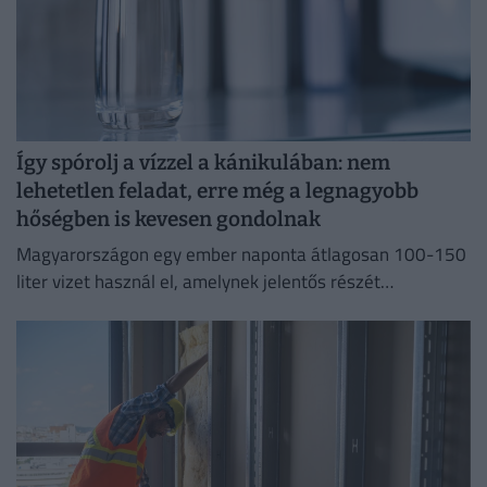
Így spórolj a vízzel a kánikulában: nem
lehetetlen feladat, erre még a legnagyobb
hőségben is kevesen gondolnak
Magyarországon egy ember naponta átlagosan 100-150
liter vizet használ el, amelynek jelentős részét
feleslegesen pazaroljuk el ivóvíz minőségű vezetékes
vízből.