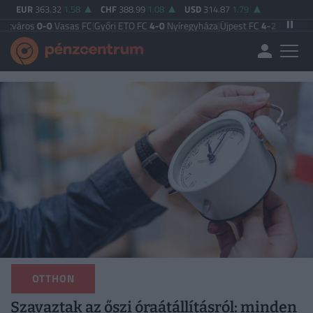
EUR
363.32
1.58
CHF
388.99
1.08
USD
314.87
1.79
0
Vasas FC
|
Győri ETO FC
4-0
Nyíregyháza
|
Újpest FC
4-2
Debreceni VSC
|
Buda
OTTHON
Szavaztak az őszi óraátállításról: minden