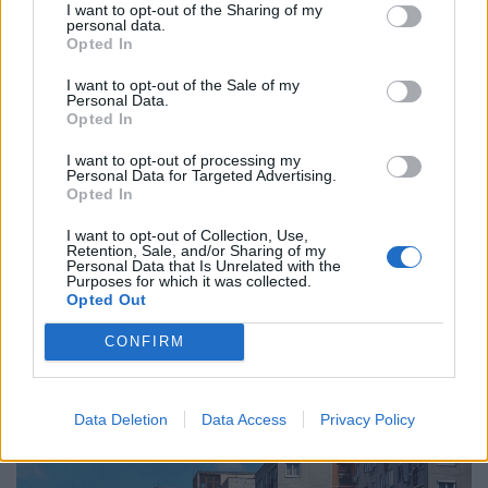
I want to opt-out of the Sharing of my
hogy a Pénzcentrum által készült kérdőíves kutatás
personal data.
Opted In
szeptember 22-én indult és egészen október 19-ig
volt lehetőség kitölteni és ez alatt a relatíve rövid
I want to opt-out of the Sale of my
Personal Data.
idő alatt (kevesebb, mint egy hónap) 11 071 ember
Opted In
élt a kitöltés jogával.
I want to opt-out of processing my
Personal Data for Targeted Advertising.
Címlapkép: Getty Images
Opted In
I want to opt-out of Collection, Use,
#otthon
#egészség
#óraátállítás
#ősz
Retention, Sale, and/or Sharing of my
Personal Data that Is Unrelated with the
Purposes for which it was collected.
#október
#alvás
#egészségkárosodás
Opted Out
#alváshiány
#óraátállítás eltörlése
CONFIRM
NEKED AJÁNLJUK
Data Deletion
Data Access
Privacy Policy