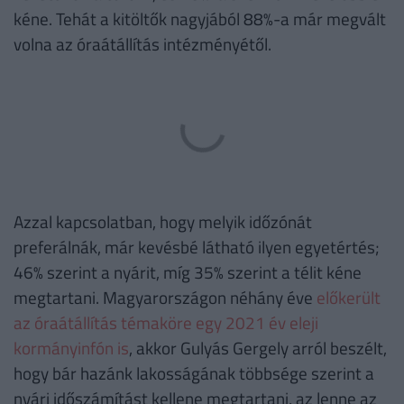
kéne. Tehát a kitöltők nagyjából 88%-a már megvált
volna az óraátállítás intézményétől.
Azzal kapcsolatban, hogy melyik időzónát
preferálnák, már kevésbé látható ilyen egyetértés;
46% szerint a nyárit, míg 35% szerint a télit kéne
megtartani. Magyarországon néhány éve
előkerült
az óraátállítás témaköre egy 2021 év eleji
kormányinfón is
, akkor Gulyás Gergely arról beszélt,
hogy bár hazánk lakosságának többsége szerint a
nyári időszámítást kellene megtartani, az lenne az