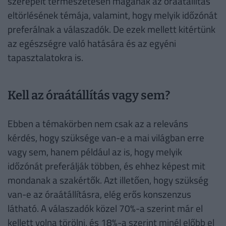
szerepelt természetesen magának az óraátállítás
eltörlésének témája, valamint, hogy melyik időzónát
preferálnak a válaszadók. De ezek mellett kitértünk
az egészségre való hatására és az egyéni
tapasztalatokra is.
Kell az óraátállítás vagy sem?
Ebben a témakörben nem csak az a releváns
kérdés, hogy szüksége van-e a mai világban erre
vagy sem, hanem például az is, hogy melyik
időzónát preferálják többen, és ehhez képest mit
mondanak a szakértők. Azt illetően, hogy szükség
van-e az óraátállításra, elég erős konszenzus
látható. A válaszadók közel 70%-a szerint már el
kellett volna törölni, és 18%-a szerint minél előbb el