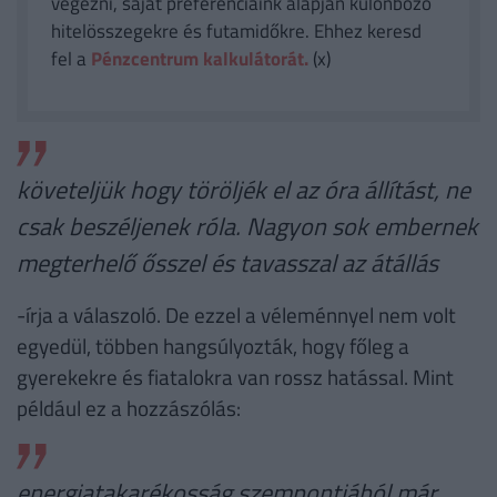
végezni, saját preferenciáink alapján különböző
hitelösszegekre és futamidőkre. Ehhez keresd
fel a
Pénzcentrum kalkulátorát.
(x)
követeljük hogy töröljék el az óra állítást, ne
csak beszéljenek róla. Nagyon sok embernek
megterhelő ősszel és tavasszal az átállás
-írja a válaszoló. De ezzel a véleménnyel nem volt
egyedül, többen hangsúlyozták, hogy főleg a
gyerekekre és fiatalokra van rossz hatással. Mint
például ez a hozzászólás:
energiatakarékosság szempontjából már