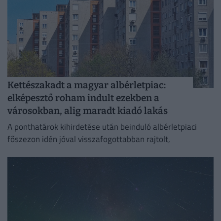
Kettészakadt a magyar albérletpiac:
elképesztő roham indult ezekben a
városokban, alig maradt kiadó lakás
A ponthatárok kihirdetése után beinduló albérletpiaci
főszezon idén jóval visszafogottabban rajtolt,