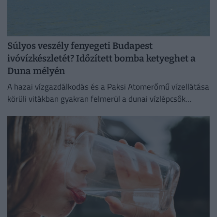
Súlyos veszély fenyegeti Budapest
ivóvízkészletét? Időzített bomba ketyeghet a
Duna mélyén
A hazai vízgazdálkodás és a Paksi Atomerőmű vízellátása
körüli vitákban gyakran felmerül a dunai vízlépcsők
megépítése, ám a támogatók és az ellenzők egyaránt fél
évszázados,...