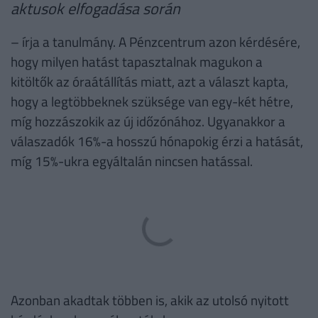
aktusok elfogadása során
– írja a tanulmány. A Pénzcentrum azon kérdésére,
hogy milyen hatást tapasztalnak magukon a
kitöltők az óraátállítás miatt, azt a választ kapta,
hogy a legtöbbeknek szüksége van egy-két hétre,
míg hozzászokik az új időzónához. Ugyanakkor a
válaszadók 16%-a hosszú hónapokig érzi a hatását,
míg 15%-ukra egyáltalán nincsen hatással.
Azonban akadtak többen is, akik az utolsó nyitott