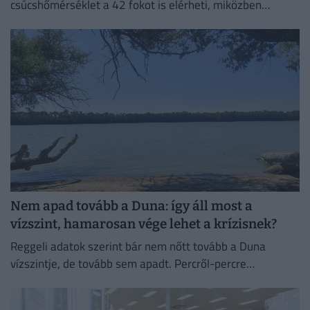
csúcshőmérséklet a 42 fokot is elérheti, miközben
csapadékra egyáltalán nem lehet számítani.
Nem apad tovább a Duna: így áll most a
vízszint, hamarosan vége lehet a krízisnek?
Reggeli adatok szerint bár nem nőtt tovább a Duna
vízszintje, de tovább sem apadt. Percről-percre
cikkünkben egész nap követjük a vízállást és mindent,
ami az...