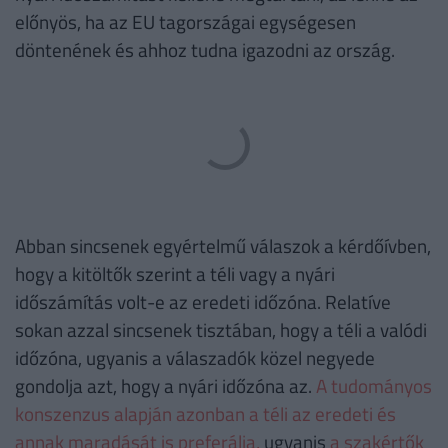
előnyös, ha az EU tagországai egységesen
döntenének és ahhoz tudna igazodni az ország.
Abban sincsenek egyértelmű válaszok a kérdőívben,
hogy a kitöltők szerint a téli vagy a nyári
időszámítás volt-e az eredeti időzóna. Relatíve
sokan azzal sincsenek tisztában, hogy a téli a valódi
időzóna, ugyanis a válaszadók közel negyede
gondolja azt, hogy a nyári időzóna az.
A tudományos
konszenzus alapján azonban a téli az eredeti és
annak maradását is preferálja,
ugyanis
a szakértők