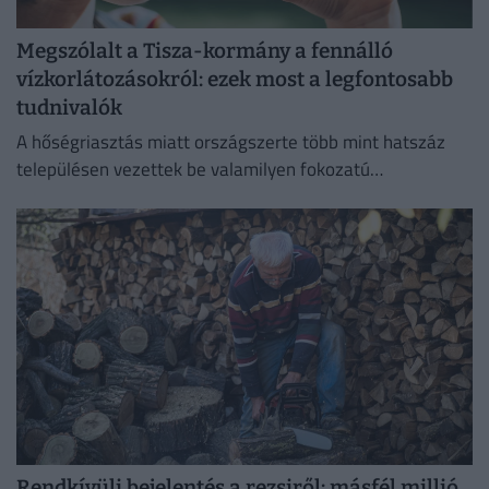
Megszólalt a Tisza-kormány a fennálló
vízkorlátozásokról: ezek most a legfontosabb
tudnivalók
A hőségriasztás miatt országszerte több mint hatszáz
településen vezettek be valamilyen fokozatú
vízkorlátozást.
Rendkívüli bejelentés a rezsiről: másfél millió