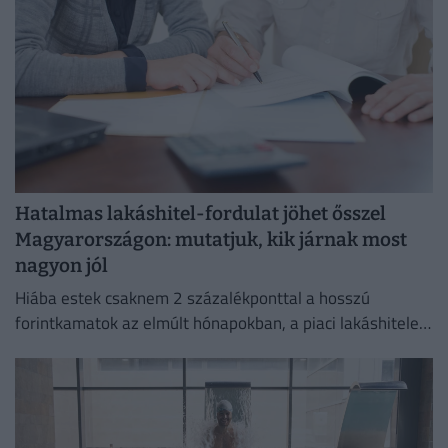
Hatalmas lakáshitel-fordulat jöhet ősszel
Magyarországon: mutatjuk, kik járnak most
nagyon jól
Hiába estek csaknem 2 százalékponttal a hosszú
forintkamatok az elmúlt hónapokban, a piaci lakáshitelek
átlagkamata egyelőre alig mozdult.