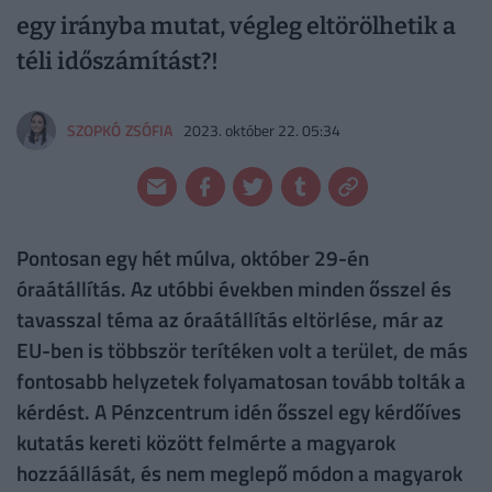
egy irányba mutat, végleg eltörölhetik a
téli időszámítást?!
SZOPKÓ ZSÓFIA
2023. október 22. 05:34
Pontosan egy hét múlva, október 29-én
óraátállítás. Az utóbbi években minden ősszel és
tavasszal téma az óraátállítás eltörlése, már az
EU-ben is többször terítéken volt a terület, de más
fontosabb helyzetek folyamatosan tovább tolták a
kérdést. A Pénzcentrum idén ősszel egy kérdőíves
kutatás kereti között felmérte a magyarok
hozzáállását, és nem meglepő módon a magyarok