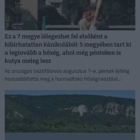
Ez a 7 megye lélegezhet fel elsőként a
kibírhatatlan kánikulából: 5 megyében tart ki
a legtovább a hőség, ahol még pénteken is
kutya meleg lesz
Az országos tisztifőorvos augusztus 7-e, péntek éjfélig
hosszabbította meg a harmadfokú hőségriasztást
Magyarország teljes területére. Néhol már hamarabb
fellélegezhetünk.