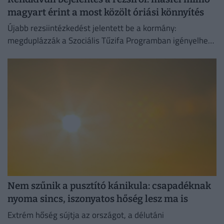
magyart érint a most közölt óriási könnyítés
Újabb rezsiintézkedést jelentett be a kormány:
megduplázzák a Szociális Tűzifa Programban igényelhető
famennyiséget és az erre fordított költségvetési keretet.
Nem szűnik a pusztító kánikula: csapadéknak
nyoma sincs, iszonyatos hőség lesz ma is
Extrém hőség sújtja az országot, a délutáni