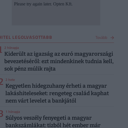
HITEL LEGOLVASOTTABB
Tovább
1
2 hónapja
Kiderült az igazság az euró magyarországi
bevezetéséről: ezt mindenkinek tudnia kell,
sok pénz múlik rajta
2
2 hete
Kegyetlen hidegzuhany érheti a magyar
lakáshiteleseket: rengeteg család kaphat
nem várt levelet a bankjától
3
1 hónapja
Súlyos veszély fenyegeti a magyar
bankszámlákat: tízből hét ember már