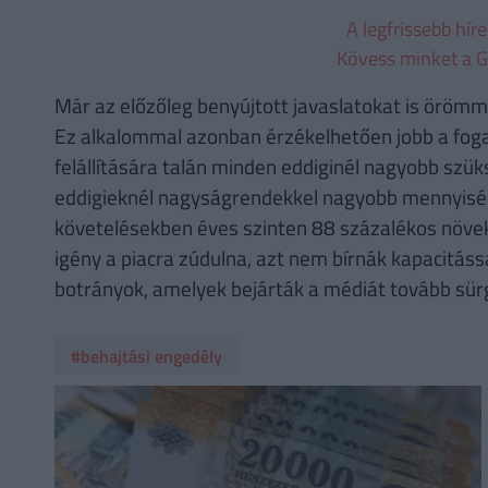
A legfrissebb hír
Kövess minket a G
Már az előzőleg benyújtott javaslatokat is örömm
Ez alkalommal azonban érzékelhetően jobb a fogad
felállítására talán minden eddiginél nagyobb sz
eddigieknél nagyságrendekkel nagyobb mennyiségű
követelésekben éves szinten 88 százalékos növe
igény a piacra zúdulna, azt nem bírnák kapacitással
botrányok, amelyek bejárták a médiát tovább sürge
#behajtási engedély