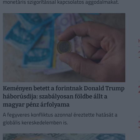
monetáris szigorítással kapcsolatos aggodalmakat.
Keményen betett a forintnak Donald Trump
háborúsdija: szabályosan földbe állt a
magyar pénz árfolyama
A fegyveres konfliktus azonnal éreztette hatását a
globális kereskedelemben is.