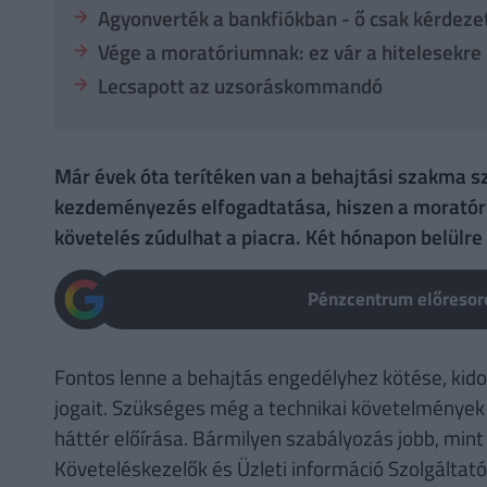
Agyonverték a bankfiókban - ő csak kérdezet
Vége a moratóriumnak: ez vár a hitelesekre
Lecsapott az uzsoráskommandó
Már évek óta terítéken van a behajtási szakma s
kezdeményezés elfogadtatása, hiszen a morató
követelés zúdulhat a piacra. Két hónapon belülre
Pénzcentrum előresoro
Fontos lenne a behajtás engedélyhez kötése, kid
jogait. Szükséges még a technikai követelmények
háttér előírása. Bármilyen szabályozás jobb, min
Követeléskezelők és Üzleti információ Szolgálta