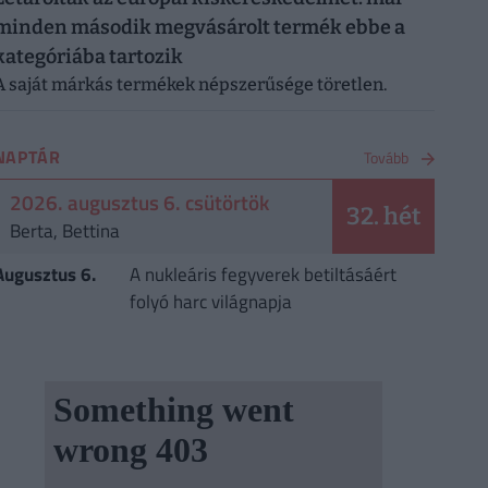
minden második megvásárolt termék ebbe a
kategóriába tartozik
A saját márkás termékek népszerűsége töretlen.
NAPTÁR
Tovább
2026. augusztus 6. csütörtök
32. hét
Berta, Bettina
Augusztus 6.
A nukleáris fegyverek betiltásáért
folyó harc világnapja