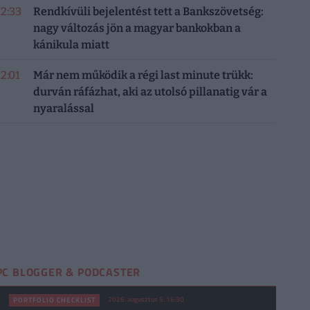
12:33
Rendkívüli bejelentést tett a Bankszövetség:
nagy változás jön a magyar bankokban a
kánikula miatt
12:01
Már nem működik a régi last minute trükk:
durván ráfázhat, aki az utolsó pillanatig vár a
nyaralással
PC BLOGGER & PODCASTER
2026. augusztus 5. 16:30
PORTFOLIO CHECKLIST