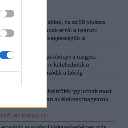
Magyarországon
026. augusztus 6.
Komoly baj is lehet abból, ha az 50 pluszos
magyarok lemondanak erről a nyáron:
könnyen rámehet az egészségük is
026. augusztus 6.
Készül a válságforgatókönyv a magyar
munkahelyeken: erre kötelezhetik a
dolgozókat, ha elhúzódik a hőség
026. augusztus 5.
Működik a legális hiteltrükk: így jutnak most
milliókhoz olcsóbban az élelmes magyarok
ERRŐL NE MARADJ LE!
Letarolták az európai kiskereskedelmet: már