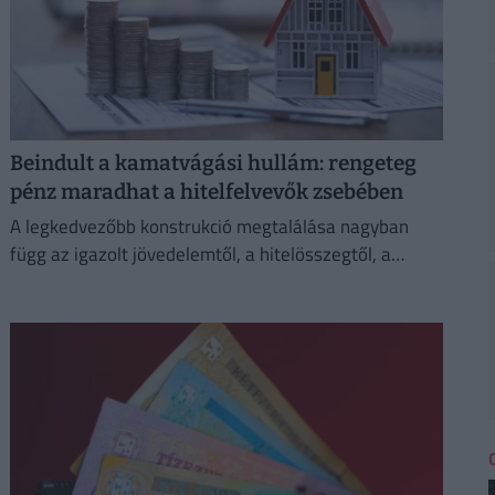
Beindult a kamatvágási hullám: rengeteg
pénz maradhat a hitelfelvevők zsebében
A legkedvezőbb konstrukció megtalálása nagyban
függ az igazolt jövedelemtől, a hitelösszegtől, a
fedezetül szolgáló ingatlan értékétől és a vállalt banki
feltételektől is.