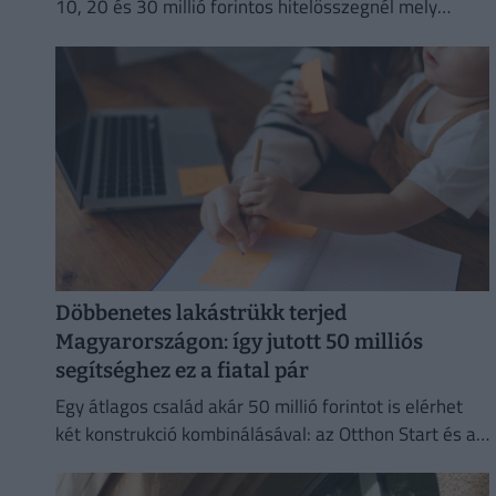
10, 20 és 30 millió forintos hitelösszegnél mely
bankok kínálják jelenleg a legkedvezőbb ajánlatokat.
Döbbenetes lakástrükk terjed
Magyarországon: így jutott 50 milliós
segítséghez ez a fiatal pár
Egy átlagos család akár 50 millió forintot is elérhet
két konstrukció kombinálásával: az Otthon Start és a
CSOK Plusz együtt jóval kedvezőbb feltételeket kínál.