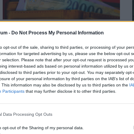
Ilyenre öt éve nem volt példa: teljesen
elfordultak a magyarok ettől a
rum -
Do Not Process My Personal Information
slágerhiteltől
to opt-out of the sale, sharing to third parties, or processing of your per
A magyarok egyre óvatosabban folyamodnak
formation for targeted advertising by us, please use the below opt-out s
kölcsönért: közel kétharmaduk nem vett fel hitelt az
r selection. Please note that after your opt-out request is processed y
elmúlt egy évben
eing interest-based ads based on personal information utilized by us or
2
disclosed to third parties prior to your opt-out. You may separately opt-
losure of your personal information by third parties on the IAB’s list of
. This information may also be disclosed by us to third parties on the
IA
Participants
that may further disclose it to other third parties.
2
l Data Processing Opt Outs
o opt-out of the Sharing of my personal data.