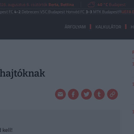
026. augusztus 6. csütörtök
Berta, Bettina
40 °C
Budapest
4-2
Debreceni VSC
|
Budapest Honvéd FC
3-3
MTK Budapest
UEFA EURÓPA 
ÁRFOLYAM
KALKULÁTOR
H
ehajtóknak
 kell!