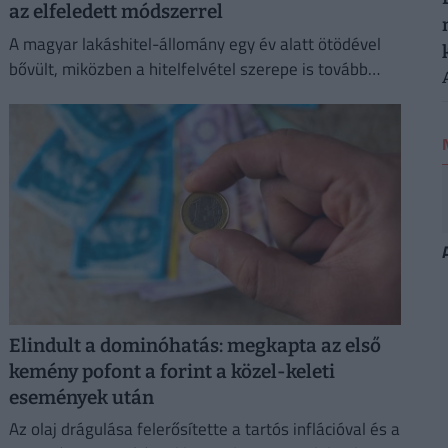
az elfeledett módszerrel
A magyar lakáshitel-állomány egy év alatt ötödével
bővült, miközben a hitelfelvétel szerepe is tovább
nőtt a lakásvásárlásokban.
Elindult a dominóhatás: megkapta az első
kemény pofont a forint a közel-keleti
események után
Az olaj drágulása felerősítette a tartós inflációval és a