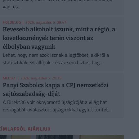
van, és...
HOLDBLOG
| 2026. augusztus 6. 09:47
Kevesebb alkoholt iszunk, mint a régió, a
következmények terén viszont az
élbolyban vagyunk
Lehet, hogy nem azok isznak a legtöbbet, akikről a
statisztikák ezt állítják - és az sem biztos, hog...
MEDIA1
| 2026. augusztus 5. 20:35
Panyi Szabolcs kapja a CPJ nemzetközi
sajtószabadság-díját
A Direkt36 volt oknyomozó újságíróját a világ hat
országából kiválasztott újságírókkal együtt tüntet...
CÍMLAPRÓL AJÁNLJUK