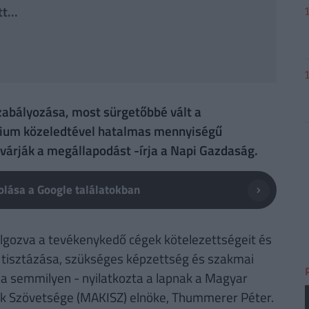
t...
zabályozása, most sürgetőbbé vált a
rium közeledtével hatalmas mennyiségű
 várják a megállapodást -írja a Napi Gazdaság.
lása a Google találatokban
olgozva a tevékenykedő cégek kötelezettségeit és
 tisztázása, szükséges képzettség és szakmai
t a semmilyen - nyilatkozta a lapnak a Magyar
tók Szövetsége (MAKISZ) elnöke, Thummerer Péter.