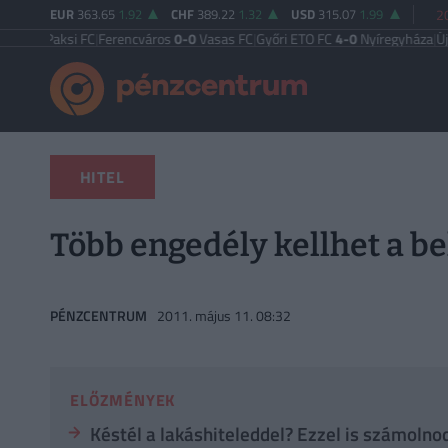
EUR
363.65
1.92
CHF
389.22
1.32
USD
315.07
1.99
2
aksi FC
|
Ferencváros
0-0
Vasas FC
|
Győri ETO FC
4-0
Nyíregyháza
|
Újpest FC
HITEL
Több engedély kellhet a b
PÉNZCENTRUM
2011. május 11. 08:32
ELŐZMÉNYEK
Késtél a lakáshiteleddel? Ezzel is számolnod