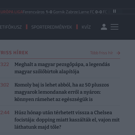
LIGA
Ferencváros
1-0
Gornik Zabrze
|
Larne FC
0-0
FC Iberia 1999
|
Shamrock 
ETIFÓKUSZ
SPORTEREDMÉNYEK
KVÍZ
FRISS HÍREK
Több friss hír
13:22
Meghalt a magyar pezsgőpápa, a legendás
magyar szőlőbirtok alapítója
13:02
Komoly baj is lehet abból, ha az 50 pluszos
magyarok lemondanak erről a nyáron:
könnyen rámehet az egészségük is
12:44
Húsz hónap után térhetett vissza a Chelsea
focistája: dopping miatt kaszálták el, vajon mit
láthatunk majd tőle?