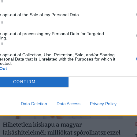
In
Döbbenetes szakadék a magyarok
zsebében: minden második nő azonnal
o opt-out of the Sale of my Personal Data.
2
bajba kerülne, ha beüt a krach
In
A váratlan kiadások a nőket és a férfiakat hasonló
to opt-out of processing my Personal Data for Targeted
ing.
gyakorisággal érintik, a nőkre viszont mind anyagi,
In
mind lelki szempontból lényegesen nagyobb terhet
2
rónak.
o opt-out of Collection, Use, Retention, Sale, and/or Sharing
ersonal Data that Is Unrelated with the Purposes for which it
lected.
Out
CONFIRM
2
Data Deletion
Data Access
Privacy Policy
Hihetetlen kiskapu a magyar
lakáshiteleknél: milliókat spórolhatsz ezzel