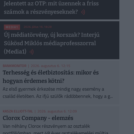
Jelentett az OTP: mit üzennek a friss
számok a részvényeseknek?
2026. július 16. 18:28
MEDIA1
Új médiatörvény, új korszak? Interjú
Sükösd Miklós médiaprofesszorral
(Media1)
BANKMONITOR
| 2026. augusztus 6. 12:15
Terhesség és életbiztosítás: mikor és
hogyan érdemes kötni?
Az első gyermek érkezése mindig nagy esemény a
család életében. Az ifjú szülők rádöbbennek, hogy a g...
KASZA ELLIOTT-TAL
| 2026. augusztus 6. 12:09
Clorox Company - elemzés
Van néhány Clorox részvényem az osztalék
portfóliómban, mert 48 éves osztalékemelési múltja