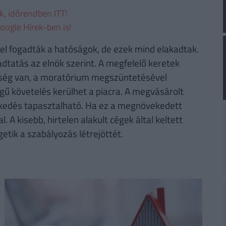
ek, időrendben ITT!
oogle Hírek-ben is!
el fogadták a hatóságok, de ezek mind elakadtak.
tatás az elnök szerint. A megfelelő keretek
ükség van, a moratórium megszüntetésével
 követelés kerülhet a piacra. A megvásárolt
kedés tapasztalható. Ha ez a megnövekedett
. A kisebb, hirtelen alakult cégek által keltett
tik a szabályozás létrejöttét.