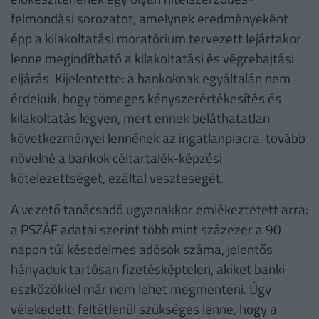
felmondási sorozatot, amelynek eredményeként
épp a kilakoltatási moratórium tervezett lejártakor
lenne megindítható a kilakoltatási és végrehajtási
eljárás. Kijelentette: a bankoknak egyáltalán nem
érdekük, hogy tömeges kényszerértékesítés és
kilakoltatás legyen, mert ennek beláthatatlan
következményei lennének az ingatlanpiacra, tovább
növelné a bankok céltartalék-képzési
kötelezettségét, ezáltal veszteségét.
A vezető tanácsadó ugyanakkor emlékeztetett arra:
a PSZÁF adatai szerint több mint százezer a 90
napon túl késedelmes adósok száma, jelentős
hányaduk tartósan fizetésképtelen, akiket banki
eszközökkel már nem lehet megmenteni. Úgy
vélekedett: feltétlenül szükséges lenne, hogy a