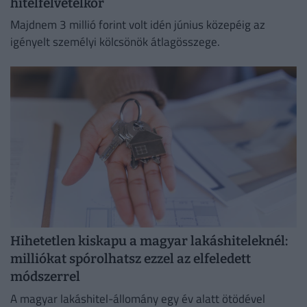
hitelfelvételkor
Majdnem 3 millió forint volt idén június közepéig az
igényelt személyi kölcsönök átlagösszege.
Hihetetlen kiskapu a magyar lakáshiteleknél:
milliókat spórolhatsz ezzel az elfeledett
módszerrel
A magyar lakáshitel-állomány egy év alatt ötödével