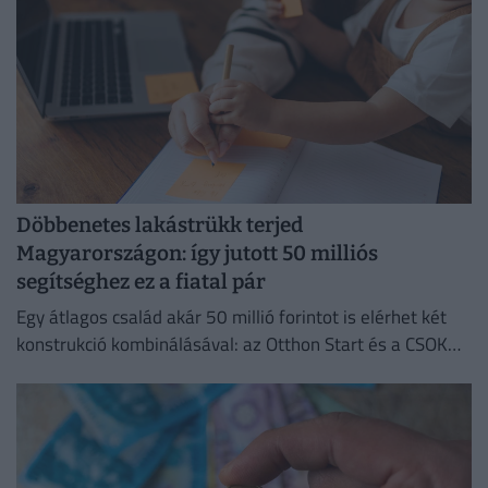
Döbbenetes lakástrükk terjed
Magyarországon: így jutott 50 milliós
segítséghez ez a fiatal pár
Egy átlagos család akár 50 millió forintot is elérhet két
konstrukció kombinálásával: az Otthon Start és a CSOK
Plusz együtt jóval kedvezőbb feltételeket kínál.