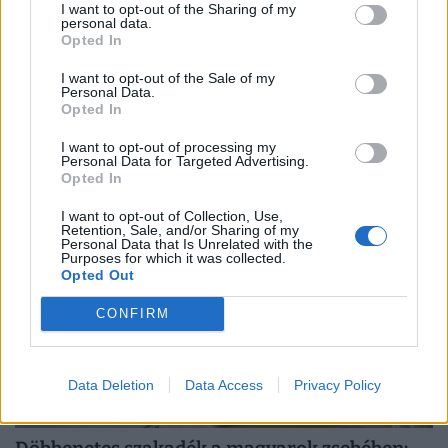
I want to opt-out of the Sharing of my
personal data.
Opted In
Kegyetlen hidegzuhany érheti a magyar
lakáshiteleseket: rengeteg család kaphat nem
I want to opt-out of the Sale of my
Personal Data.
várt levelet a bankjától
Opted In
Csaknem öt év után véget érhet az intézkedés, amely
I want to opt-out of processing my
több mint 200 ezer lakáshiteles törlesztőrészletének
Personal Data for Targeted Advertising.
Opted In
emelkedését akadályozta meg.
I want to opt-out of Collection, Use,
Retention, Sale, and/or Sharing of my
Personal Data that Is Unrelated with the
Purposes for which it was collected.
Opted Out
CONFIRM
Data Deletion
Data Access
Privacy Policy