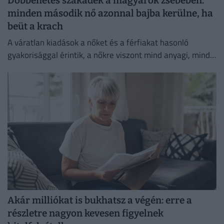
Döbbenetes szakadék a magyarok zsebében:
minden második nő azonnal bajba kerülne, ha
beüt a krach
A váratlan kiadások a nőket és a férfiakat hasonló
gyakorisággal érintik, a nőkre viszont mind anyagi, mind
lelki szempontból lényegesen nagyobb terhet rónak.
Akár milliókat is bukhatsz a végén: erre a
részletre nagyon kevesen figyelnek