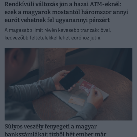
Rendkívüli változás jön a hazai ATM-eknél:
ezek a magyarok mostantól háromszor annyi
eurót vehetnek fel ugyanannyi pénzért
A magasabb limit révén kevesebb tranzakcióval,
kedvezőbb feltételekkel lehet euróhoz jutni.
Súlyos veszély fenyegeti a magyar
bankszámlákat: tízből hét ember már