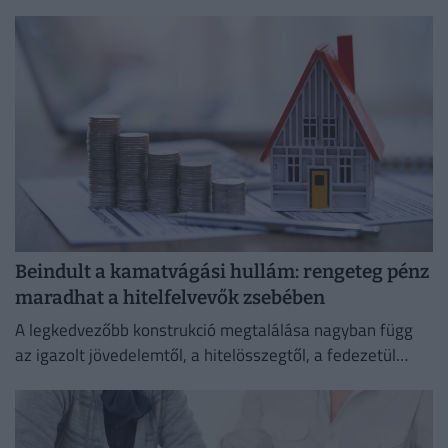
Beindult a kamatvágási hullám: rengeteg pénz
maradhat a hitelfelvevők zsebében
A legkedvezőbb konstrukció megtalálása nagyban függ
az igazolt jövedelemtől, a hitelösszegtől, a fedezetül
szolgáló ingatlan értékétől és a vállalt banki feltételektől
is.