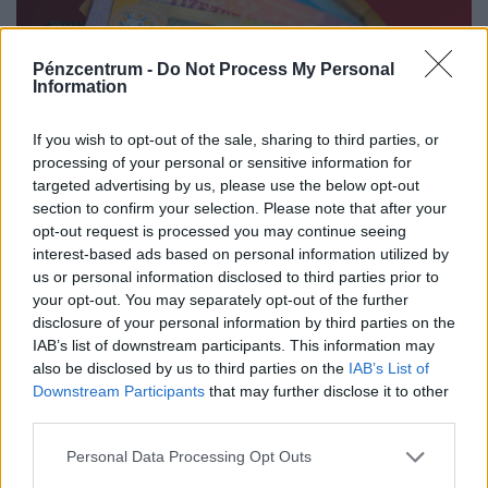
Pénzcentrum -
Do Not Process My Personal
Information
Ilyenre öt éve nem volt példa: teljesen
If you wish to opt-out of the sale, sharing to third parties, or
elfordultak a magyarok ettől a slágerhiteltől
processing of your personal or sensitive information for
targeted advertising by us, please use the below opt-out
A magyarok egyre óvatosabban folyamodnak kölcsönért:
section to confirm your selection. Please note that after your
közel kétharmaduk nem vett fel hitelt az elmúlt egy
opt-out request is processed you may continue seeing
évben
interest-based ads based on personal information utilized by
us or personal information disclosed to third parties prior to
your opt-out. You may separately opt-out of the further
disclosure of your personal information by third parties on the
IAB’s list of downstream participants. This information may
also be disclosed by us to third parties on the
IAB’s List of
Downstream Participants
that may further disclose it to other
third parties.
Personal Data Processing Opt Outs