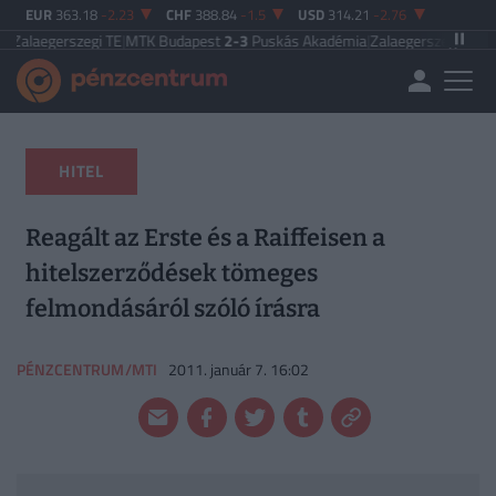
EUR
363.18
-2.23
CHF
388.84
-1.5
USD
314.21
-2.76
szegi TE
|
MTK Budapest
2-3
Puskás Akadémia
|
Zalaegerszegi TE
5-2
Paksi F
HITEL
Reagált az Erste és a Raiffeisen a
hitelszerződések tömeges
felmondásáról szóló írásra
PÉNZCENTRUM/MTI
2011. január 7. 16:02