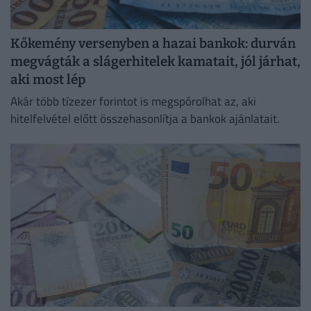
Kőkemény versenyben a hazai bankok: durván
megvágták a slágerhitelek kamatait, jól járhat,
aki most lép
Akár több tízezer forintot is megspórolhat az, aki
hitelfelvétel előtt összehasonlítja a bankok ajánlatait.