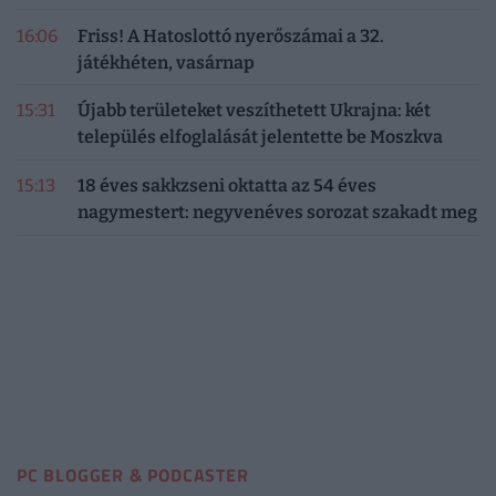
16:06
Friss! A Hatoslottó nyerőszámai a 32.
játékhéten, vasárnap
15:31
Újabb területeket veszíthetett Ukrajna: két
település elfoglalását jelentette be Moszkva
15:13
18 éves sakkzseni oktatta az 54 éves
nagymestert: negyvenéves sorozat szakadt meg
PC BLOGGER & PODCASTER