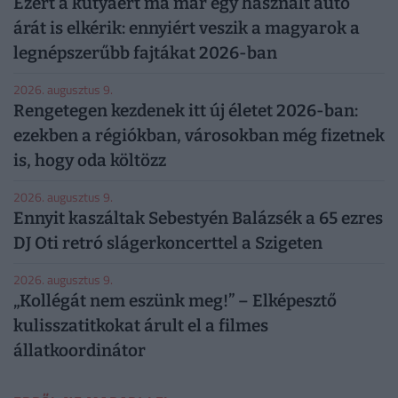
Ezért a kutyáért ma már egy használt autó
árát is elkérik: ennyiért veszik a magyarok a
legnépszerűbb fajtákat 2026-ban
2026. augusztus 9.
Rengetegen kezdenek itt új életet 2026-ban:
ezekben a régiókban, városokban még fizetnek
is, hogy oda költözz
2026. augusztus 9.
Ennyit kaszáltak Sebestyén Balázsék a 65 ezres
DJ Oti retró slágerkoncerttel a Szigeten
2026. augusztus 9.
„Kollégát nem eszünk meg!” – Elképesztő
kulisszatitkokat árult el a filmes
állatkoordinátor