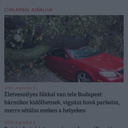
CÍMLAPRÓL AJÁNLJUK
2026. augusztus 9.
Életveszélyes fákkal van tele Budapest:
bármikor kidőlhetnek, vigyázz hová parkolsz,
merre sétálsz ezeken a helyeken
2026. augusztus 8.