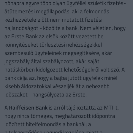
hónapra egyre több olyan ügyféllel születik fizetés-
átütemezési megállapodás, aki a felmondás
kézhezvétele előtt nem mutatott fizetési
hajlandóságot - közölte a bank. Nem véletlen, hogy
az Erste Bank az elsők között vezetett be
könnyítéseket törlesztési nehézségekkel
szembesülő ügyfeleinek megsegítésére, akár
jogszabály által szabályozott, akár saját
hatáskörben kidolgozott lehetőségekről volt szó. A
bank célja az, hogy a bajba jutott ügyfelek minél
kisebb áldozatokkal vészeljék át a nehezebb
időszakot - hangsúlyozta az Erste.
A
Raiffeisen Bank
is arról tájékoztatta az MTI-t,
hogy nincs tömeges, meghatározott időpontra
időzített hitelfelmondás a banknál; a
hitelszerződések egyedi kezelése miatt a