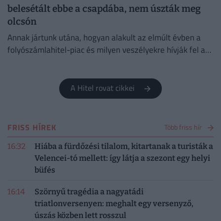
belesétált ebbe a csapdába, nem úszták meg
olcsón
Annak jártunk utána, hogyan alakult az elmúlt évben a
folyószámlahitel-piac és milyen veszélyekre hívják fel a
figyelmet a bankok és a szakértők.
A Hitel rovat cikkei
FRISS HÍREK
Több friss hír
16:32
Hiába a fürdőzési tilalom, kitartanak a turisták a
Velencei-tó mellett: így látja a szezont egy helyi
büfés
16:14
Szörnyű tragédia a nagyatádi
triatlonversenyen: meghalt egy versenyző,
úszás közben lett rosszul