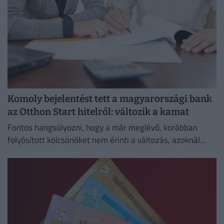
Komoly bejelentést tett a magyarországi bank
az Otthon Start hitelről: változik a kamat
Fontos hangsúlyozni, hogy a már meglévő, korábban
folyósított kölcsönöket nem érinti a változás, azoknál
megmarad a szerződésben rögzített kamat és
törlesztőrészlet.