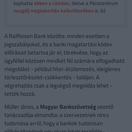
kaphatsz
ebben a cikkben
, illetve a Pénzcentrum
nyugdíj megtakarítás kalkulátorában
is. (x)
A Raiffeisen Bank közölte: minden esetben a
jogszabályokat, és a banki magatartási kódex
előírásait betartva jár el; törekvése, hogy az
ügyféllel közösen mindkét fél számára elfogadható
megoldást - például hitel-átütemezés, ideiglenes
törlesztőrészlet-csökkentés - találjon. A
végrehajtás csak a legvégső megoldás lehet -
tették hozzá.
Müller János, a
Magyar Bankszövetség
vezető
tanácsadója elmondta: a szervezetnek nincs
tudomása arról, hogy a bankok tudatosan
előkészítenének egy olyan hitelszerződés-