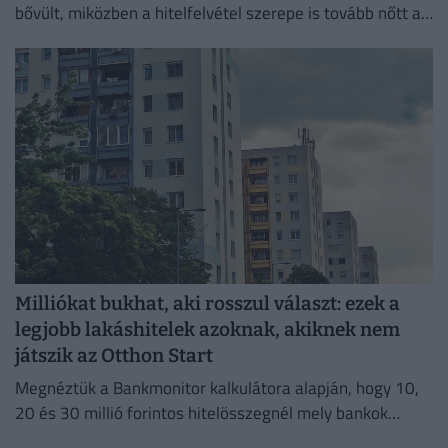
bővült, miközben a hitelfelvétel szerepe is tovább nőtt a
lakásvásárlásokban.
Milliókat bukhat, aki rosszul választ: ezek a
legjobb lakáshitelek azoknak, akiknek nem
játszik az Otthon Start
Megnéztük a Bankmonitor kalkulátora alapján, hogy 10,
20 és 30 millió forintos hitelösszegnél mely bankok
kínálják jelenleg a legkedvezőbb ajánlatokat.