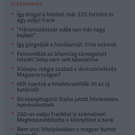
ELŐZMÉNYEK
Így drágul a hiteled: már 225 forintot ér
egy svájci frank
"Háromszázezer adós van már nagy
bajban"
Így görgetjük a hitellavinát: friss számok
Felmondták az államilag támogatott
hitelét! Soha nem volt késedelme
Kiskapu: mégis szabad a devizahitelezés
Magyarországon?
Időt nyertek a hitelközvetítők: itt az új
határidő!
Bicskanyitogató! Bajba jutott hiteleseken
nyerészkednek
260-as svájci frankkal is számolnak!
Meghosszabbította a könnyítést a bank
Nem vicc: hitelpánikban a magyar humor
legendái