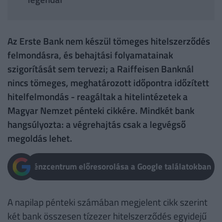
Az Erste Bank nem készül tömeges hitelszerződés
felmondásra, és behajtási folyamatainak
szigorítását sem tervezi; a Raiffeisen Banknál
nincs tömeges, meghatározott időpontra időzített
hitelfelmondás - reagáltak a hitelintézetek a
Magyar Nemzet pénteki cikkére. Mindkét bank
hangsúlyozta: a végrehajtás csak a legvégső
megoldás lehet.
Pénzcentrum előresorolása a Google találatokban
A napilap pénteki számában megjelent cikk szerint
két bank összesen tízezer hitelszerződés egyidejű