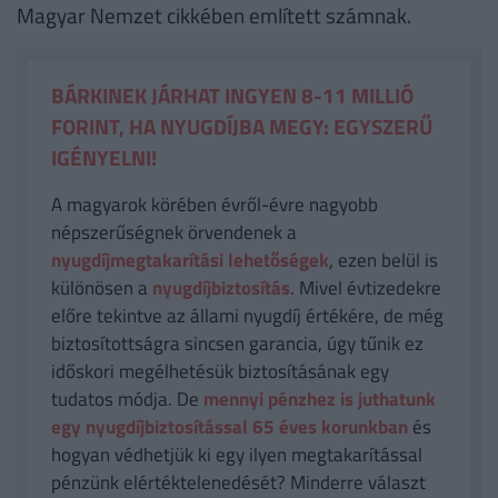
Magyar Nemzet cikkében említett számnak.
BÁRKINEK JÁRHAT INGYEN 8-11 MILLIÓ
FORINT, HA NYUGDÍJBA MEGY: EGYSZERŰ
IGÉNYELNI!
A magyarok körében évről-évre nagyobb
népszerűségnek örvendenek a
nyugdíjmegtakarítási lehetőségek
, ezen belül is
különösen a
nyugdíjbiztosítás
. Mivel évtizedekre
előre tekintve az állami nyugdíj értékére, de még
biztosítottságra sincsen garancia, úgy tűnik ez
időskori megélhetésük biztosításának egy
tudatos módja. De
mennyi pénzhez is juthatunk
egy nyugdíjbiztosítással 65 éves korunkban
és
hogyan védhetjük ki egy ilyen megtakarítással
pénzünk elértéktelenedését? Minderre választ