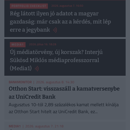
2026. augusztus 7. 16:50
PORTFOLIO CHECKLIST
Rég látott ilyen jó adatot a magyar
gazdaság: már csak az a kérdés, mit lép
erre a jegybank
2026. július 16. 18:28
MEDIA1
Új médiatörvény, új korszak? Interjú
Sükösd Miklós médiaprofesszorral
(Media1)
BANKMONITOR
| 2026. augusztus 8. 14:30
Otthon Start: visszaszáll a kamatversenybe
az UniCredit Bank
Augusztus 10-tól 2,89 százalékos kamat mellett kínálja
az Otthon Start hitelt az UniCredit Bank, ez...
MEDIA1
| 2026. augusztus 7. 21:18