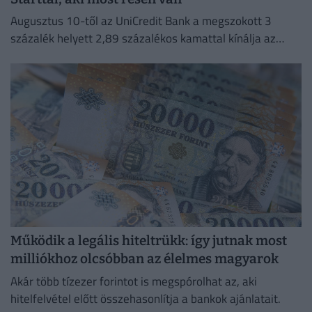
Augusztus 10-től az UniCredit Bank a megszokott 3
százalék helyett 2,89 százalékos kamattal kínálja az
Otthon Start hitelt.
Működik a legális hiteltrükk: így jutnak most
milliókhoz olcsóbban az élelmes magyarok
Akár több tízezer forintot is megspórolhat az, aki
hitelfelvétel előtt összehasonlítja a bankok ajánlatait.