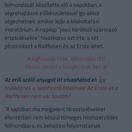
felmondását készítette elő a napokban, a
végrehajtások előkészületeivel így akkor
végezhetnek, amikor lejár a kilakoltatási
moratórium. A napilap "piaci körökből származó
értesülésekre" hivatkozva azt írta: a két
pénzintézet a Raiffeisen és az Erste lehet.
A legfrissebb hírek, időrendben ITT!
Kövess minket a Google Hírek-ben is!
Az eről szóló anyagot itt olvashatod el:
Így
trükköznek a nemfizető hitelesek! Az Erste és a
Raiffeisen nem vár tovább?
"A sajtóban ma megjelent híresztelésekkel
ellentétben nem készül tömeges hitelszerződés
felmondásra, és behajtási folyamatainak