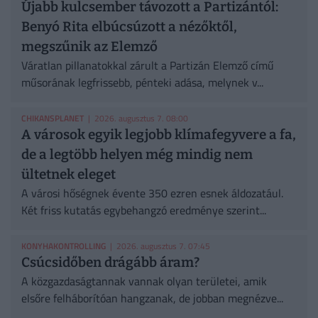
Újabb kulcsember távozott a Partizántól:
Benyó Rita elbúcsúzott a nézőktől,
megszűnik az Elemző
Váratlan pillanatokkal zárult a Partizán Elemző című
műsorának legfrissebb, pénteki adása, melynek v...
CHIKANSPLANET
| 2026. augusztus 7. 08:00
A városok egyik legjobb klímafegyvere a fa,
de a legtöbb helyen még mindig nem
ültetnek eleget
A városi hőségnek évente 350 ezren esnek áldozatául.
Két friss kutatás egybehangzó eredménye szerint...
KONYHAKONTROLLING
| 2026. augusztus 7. 07:45
Csúcsidőben drágább áram?
A közgazdaságtannak vannak olyan területei, amik
elsőre felháborítóan hangzanak, de jobban megnézve...