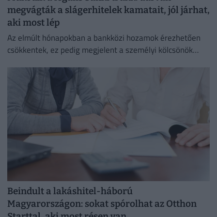
megvágták a slágerhitelek kamatait, jól járhat,
aki most lép
Az elmúlt hónapokban a bankközi hozamok érezhetően
csökkentek, ez pedig megjelent a személyi kölcsönök
piacán is.
Beindult a lakáshitel-háború
Magyarországon: sokat spórolhat az Otthon
Starttal, aki most résen van