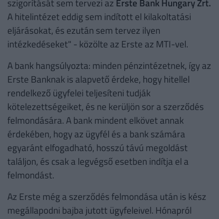
szigorítását sem tervezi az
Erste Bank Hungary Zrt.
A hitelintézet eddig sem indított el kilakoltatási
eljárásokat, és ezután sem tervez ilyen
intézkedéseket" - közölte az Erste az MTI-vel.
A bank hangsúlyozta: minden pénzintézetnek, így az
Erste Banknak is alapvető érdeke, hogy hitellel
rendelkező ügyfelei teljesíteni tudják
kötelezettségeiket, és ne kerüljön sor a szerződés
felmondására. A bank mindent elkövet annak
érdekében, hogy az ügyfél és a bank számára
egyaránt elfogadható, hosszú távú megoldást
találjon, és csak a legvégső esetben indítja el a
felmondást.
Az Erste még a szerződés felmondása után is kész
megállapodni bajba jutott ügyfeleivel. Hónapról