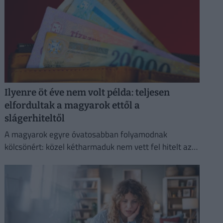
Ilyenre öt éve nem volt példa: teljesen
elfordultak a magyarok ettől a
slágerhiteltől
A magyarok egyre óvatosabban folyamodnak
kölcsönért: közel kétharmaduk nem vett fel hitelt az
elmúlt egy évben