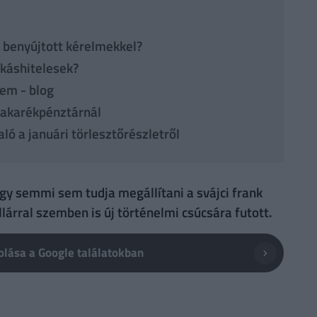
a benyújtott kérelmekkel?
akáshitelesek?
tem - blog
 takarékpénztárnál
ló a januári törlesztőrészletről
ogy semmi sem tudja megállítani a svájci frank
llárral szemben is új történelmi csúcsára futott.
lása a Google találatokban