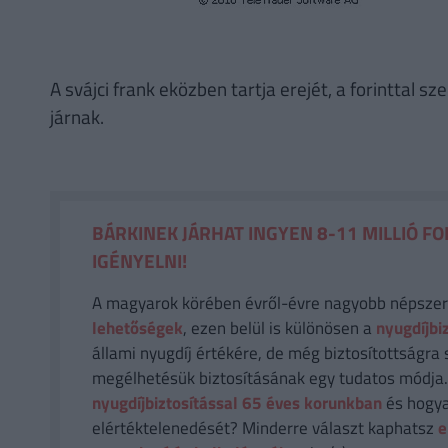
A svájci frank eközben tartja erejét, a forinttal s
járnak.
BÁRKINEK JÁRHAT INGYEN 8-11 MILLIÓ FO
IGÉNYELNI!
A magyarok körében évről-évre nagyobb népsze
lehetőségek
, ezen belül is különösen a
nyugdíjbi
állami nyugdíj értékére, de még biztosítottságra 
megélhetésük biztosításának egy tudatos módja
nyugdíjbiztosítással 65 éves korunkban
és hogya
elértéktelenedését? Minderre választ kaphatsz
e