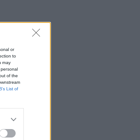
sonal or
ection to
ou may
 personal
out of the
 downstream
B’s List of