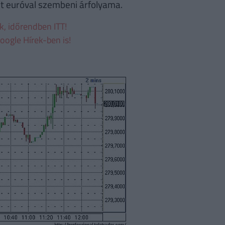
int euróval szembeni árfolyama.
ek, időrendben ITT!
oogle Hírek-ben is!