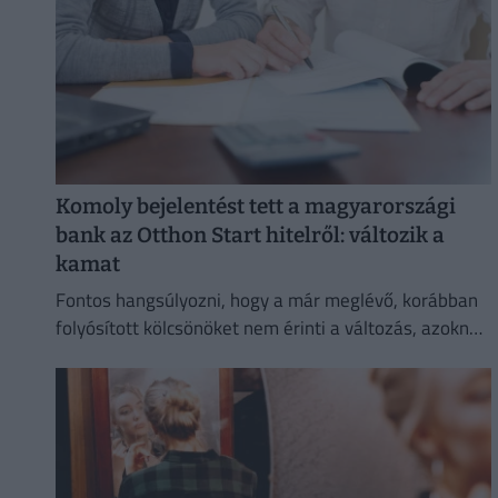
Komoly bejelentést tett a magyarországi
bank az Otthon Start hitelről: változik a
kamat
Fontos hangsúlyozni, hogy a már meglévő, korábban
folyósított kölcsönöket nem érinti a változás, azoknál
megmarad a szerződésben rögzített kamat és
törlesztőrészlet.