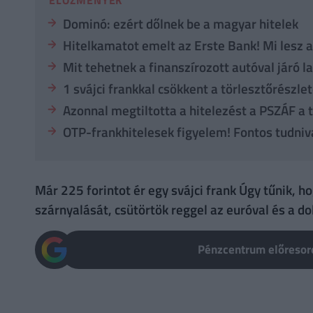
Dominó: ezért dőlnek be a magyar hitelek
Hitelkamatot emelt az Erste Bank! Mi lesz 
Mit tehetnek a finanszírozott autóval járó l
1 svájci frankkal csökkent a törlesztőrészle
Azonnal megtiltotta a hitelezést a PSZÁF a
OTP-frankhitelesek figyelem! Fontos tudniva
Már 225 forintot ér egy svájci frank Úgy tűnik, h
szárnyalását, csütörtök reggel az euróval és a do
Pénzcentrum előresoro