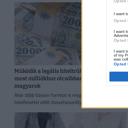
Opted 
I want t
Opted 
I want 
Advertis
Opted 
I want t
of my P
was col
Opted 
Működik a legális hiteltrükk: így jutnak
most milliókhoz olcsóbban az élelmes
magyarok
Akár több tízezer forintot is megspórolhat az, aki
hitelfelvétel előtt összehasonlítja a bankok ajánlatait.