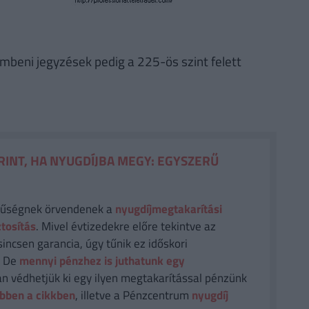
zembeni jegyzések pedig a 225-ös szint felett
RINT, HA NYUGDÍJBA MEGY: EGYSZERŰ
rűségnek örvendenek a
nyugdíjmegtakarítási
ztosítás
. Mivel évtizedekre előre tekintve az
sincsen garancia, úgy tűnik ez időskori
. De
mennyi pénzhez is juthatunk egy
n védhetjük ki egy ilyen megtakarítással pénzünk
bben a cikkben
, illetve a Pénzcentrum
nyugdíj