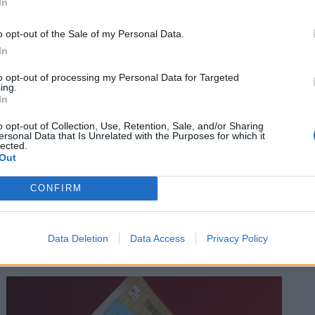
In
o opt-out of the Sale of my Personal Data.
In
to opt-out of processing my Personal Data for Targeted
ing.
In
o opt-out of Collection, Use, Retention, Sale, and/or Sharing
ersonal Data that Is Unrelated with the Purposes for which it
lected.
Out
Beindult a kamatvágási hullám: rengeteg
CONFIRM
pénz maradhat a hitelfelvevők zsebében
A legkedvezőbb konstrukció megtalálása nagyban
függ az igazolt jövedelemtől, a hitelösszegtől, a
Data Deletion
Data Access
Privacy Policy
fedezetül szolgáló ingatlan értékétől és a vállalt banki
feltételektől is.