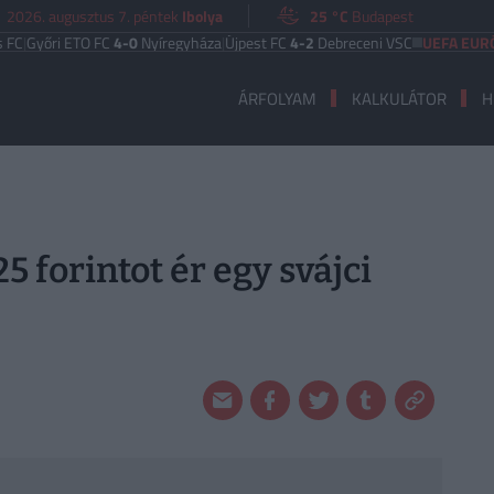
2026. augusztus 7. péntek
Ibolya
25 °C
Budapest
ri ETO FC
4-0
Nyíregyháza
|
Újpest FC
4-2
Debreceni VSC
UEFA EURÓPA LI
ÁRFOLYAM
KALKULÁTOR
H
5 forintot ér egy svájci