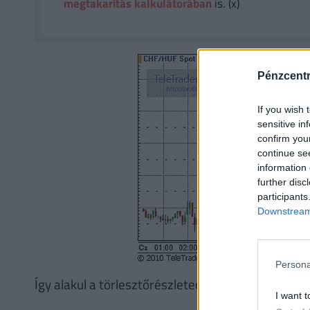
megtakarítás kalkulátorában
is. (x)
Pénzcent
If you wish 
sensitive in
confirm you
continue se
information 
further disc
participants
Downstream 
Persona
Így alakul a törlesztőrészleted
I want t