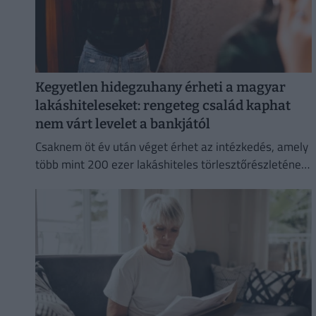
Kegyetlen hidegzuhany érheti a magyar
lakáshiteleseket: rengeteg család kaphat
nem várt levelet a bankjától
Csaknem öt év után véget érhet az intézkedés, amely
több mint 200 ezer lakáshiteles törlesztőrészletének
emelkedését akadályozta meg.