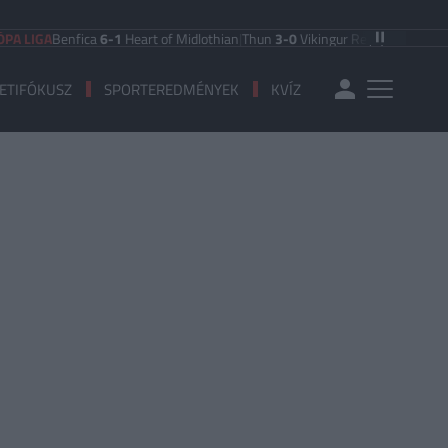
GA
Benfica
6-1
Heart of Midlothian
|
Thun
3-0
Vikingur Reykjavik
|
PAOK Salonik
ETIFÓKUSZ
SPORTEREDMÉNYEK
KVÍZ