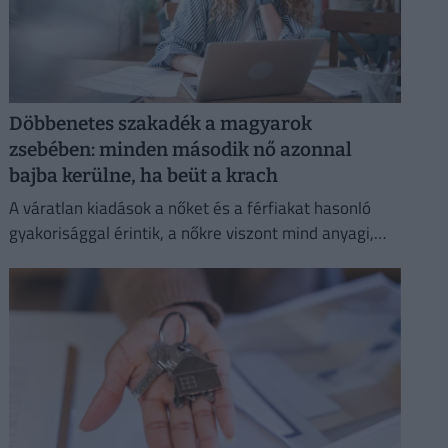
Döbbenetes szakadék a magyarok
zsebében: minden második nő azonnal
bajba kerülne, ha beüt a krach
A váratlan kiadások a nőket és a férfiakat hasonló
gyakorisággal érintik, a nőkre viszont mind anyagi,
mind lelki szempontból lényegesen nagyobb terhet
rónak.