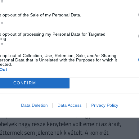
jelenleg a rendelési számaik megszilárdulását
In
nyhelyzet növekvő kíváncsiságot és elfogadást
o opt-out of the Sale of my Personal Data.
lrendelés iránt is. Ez a fogyasztói
In
zonban ez a kíváncsiság egybeesik az emberek
to opt-out of processing my Personal Data for Targeted
ing.
In
vekedést tapasztaltunk a rendelések
o opt-out of Collection, Use, Retention, Sale, and/or Sharing
ersonal Data that Is Unrelated with the Purposes for which it
intetében nincsen változás tavaly
lected.
Out
urgerfélék és menük, különböző ázsiai
egnépszerűbb ételek
CONFIRM
ális ügyvezető igazgatója.
Data Deletion
Data Access
Privacy Policy
 tájékoztatta a Pénzcentrumot, hogy az elmúlt
helyek nagy része kénytelen volt emelni az árait,
 éttermek sem jelentenek kivételt. A konkrét