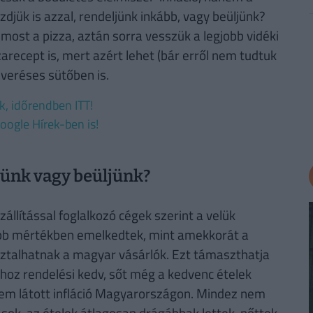
djük is azzal, rendeljünk inkább, vagy beüljünk?
ost a pizza, aztán sorra vesszük a legjobb vidéki
arecept is, mert azért lehet (bár erről nem tudtuk
everéses sütőben is.
ek, időrendben ITT!
oogle Hírek-ben is!
jünk vagy beüljünk?
llítással foglalkozó cégek szerint a velük
sebb mértékben emelkedtek, mint amekkorát a
sztalhatnak a magyar vásárlók. Ezt támaszthatja
zhoz rendelési kedv, sőt még a kedvenc ételek
em látott infláció Magyarországon. Mindez nem
ások, az ételek átlagosan drágábbak lettek, nőttek