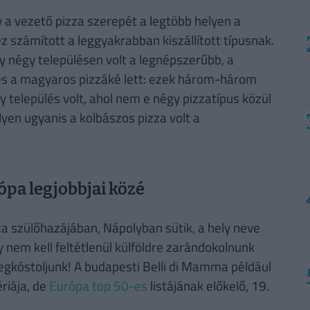
 a vezető pizza szerepét a legtöbb helyen a
z számított a leggyakrabban kiszállított típusnak.
 négy településen volt a legnépszerűbb, a
s a magyaros pizzáké lett: ezek három-három
 település volt, ahol nem e négy pizzatípus közül
yen ugyanis a kolbászos pizza volt a
ópa legjobbjai közé
zza szülőhazájában, Nápolyban sütik, a hely neve
gy nem kell feltétlenül külföldre zarándokolnunk
egkóstoljunk! A budapesti Belli di Mamma például
riája, de
Európa top 50-es
listájának előkelő, 19.