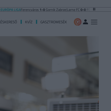
A LIGA
Ferencváros
1-0
Gornik Zabrze
|
Larne FC
0-0
FC Iberia 1999
|
Shamroc
LÉSKERESŐ
KVÍZ
GASZTROMESÉK