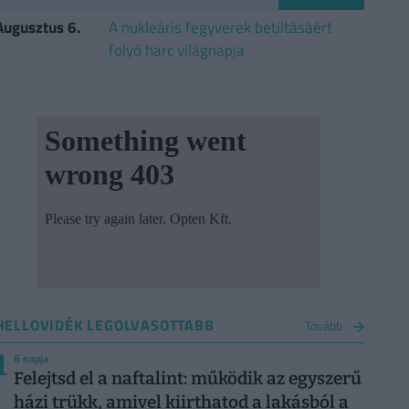
Augusztus 6.
A nukleáris fegyverek betiltásáért
folyó harc világnapja
HELLOVIDÉK LEGOLVASOTTABB
Tovább
1
6 napja
Felejtsd el a naftalint: működik az egyszerű
házi trükk, amivel kiirthatod a lakásból a