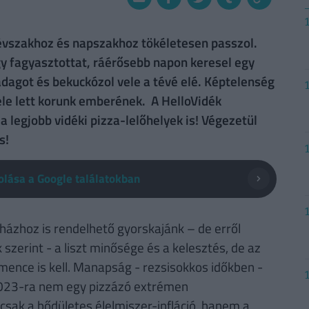
 évszakhoz és napszakhoz tökéletesen passzol.
y fagyasztottat, ráérősebb napon keresel egy
adagot és bekuckózol vele a tévé elé. Képtelenség
le lett korunk emberének. A HelloVidék
 legjobb vidéki pizza-lelőhelyek is! Végezetül
 is!
lása a Google találatokban
házhoz is rendelhető gyorskajánk – de erről
 szerint - a liszt minősége és a kelesztés, de az
mence is kell. Manapság - rezsisokkos időkben -
 2023-ra nem egy pizzázó extrémen
ak a bődületes élelmiszer-infláció, hanem a