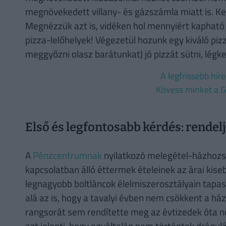
megnövekedett villany- és gázszámla miatt is. Kez
Megnézzük azt is, vidéken hol mennyiért kapható m
pizza-lelőhelyek! Végezetül hozunk egy kiváló pizz
meggyőzni olasz barátunkat) jó pizzát sütni, légk
A legfrissebb hír
Kövess minket a G
Első és legfontosabb kérdés: rendel
A
Pénzcentrumnak
nyilatkozó melegétel-házhozszá
kapcsolatban álló éttermek ételeinek az árai ki
legnagyobb boltláncok élelmiszerosztályain tapa
alá az is, hogy a tavalyi évben nem csökkent a há
rangsorát sem rendítette meg az évtizedek óta n
azt jelenti, hogy egyáltalán nem történtek drágul