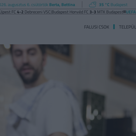
026. augusztus 6. csütörtök
Berta, Bettina
35 °C
Budapest
FC
4-2
Debreceni VSC
|
Budapest Honvéd FC
3-3
MTK Budapest
UEFA EURÓP
FALUSI CSOK
TELEPÜ