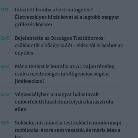
17:01
Időzített bomba a kerti sütögetés?
Életveszélyes hibát követ el a legtöbb magyar
grillezés közben
16:49
Bejelentette az Országos Tisztifőorvos:
csökkentik a hőségriadót - ekkortól érkezhet az
enyülés
16:44
Már a teniszt is leuralja az AI: vajon tényleg
csak a mesterséges intelligenciáa segít a
játékosokon?
16:32
Végveszélyben a magyar halastavak:
emberfeletti küzdelem folyik a katasztrófa
ellen
16:05
Sokkoló, mit művel a testünkkel a mindennapi
mobilozás: észre sem vesszük, és máris kész a
baj