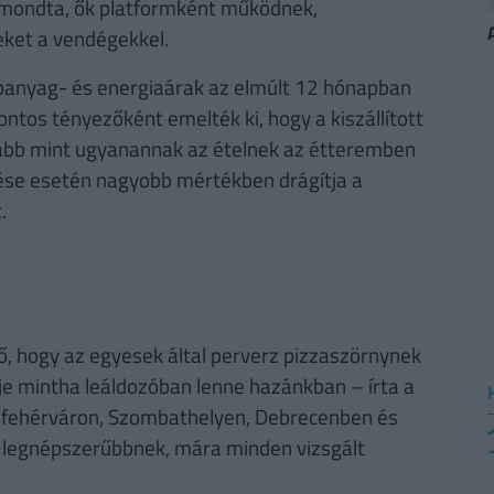
 mondta, ők platformként működnek,
eket a vendégekkel.
panyag- és energiaárak az elmúlt 12 hónapban
ontos tényezőként emelték ki, hogy a kiszállított
sabb mint ugyanannak az ételnek az étteremben
dése esetén nagyobb mértékben drágítja a
.
 hogy az egyesek által perverz pizzaszörnynek
erje mintha leáldozóban lenne hazánkban – írta a
fehérváron, Szombathelyen, Debrecenben és
 legnépszerűbbnek, mára minden vizsgált