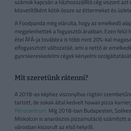
számok kapcsán a házhozszállító cég viszont azt
közvetítőként kötik össze az éttermeket és üzlet
A Foodpanda még elárulta, hogy az emelkedő ala
megjelenhettek a fogyasztói árakban. Ezen felül f
étel ÁFÁ-ja továbbra is több mint 20%-kal maga
elfogyasztott változatáé, ami a nettó ár emelke
gyorskereskedelmi cégek kényelmi szolgáltatását
Mit szeretünk rátenni?
A 2018-as képhez viszonyítva rögtön szembetűnő,
tartott, de sokak által kedvelt hawaii pizza karri
Pénzcentrum.
Míg 2018-ban Budapesten, Székes
Miskolcon is ananászos pizzamutáció számított a
városban kiszorult az első helyről.