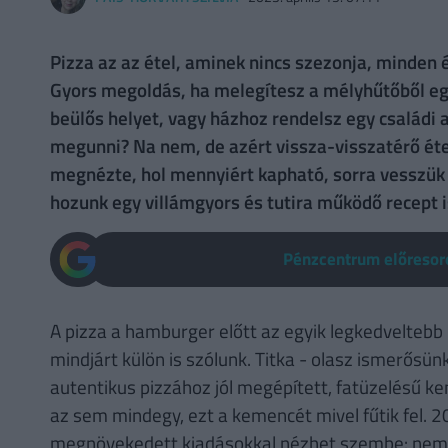
Pizza az az étel, aminek nincs szezonja, minden
Gyors megoldás, ha melegítesz a mélyhűtőből eg
beülős helyet, vagy házhoz rendelsz egy családi 
megunni? Na nem, de azért vissza-visszatérő éte
megnézte, hol mennyiért kapható, sorra vesszük a
hozunk egy villámgyors és tutira működő recept
Pénzcentrum előresoro
A pizza a hamburger előtt az egyik legkedveltebb 
mindjárt külön is szólunk. Titka - olasz ismerősünk
autentikus pizzához jól megépített, fatüzelésű ke
az sem mindegy, ezt a kemencét mivel fűtik fel.
megnövekedett kiadásokkal nézhet szembe: nemcs