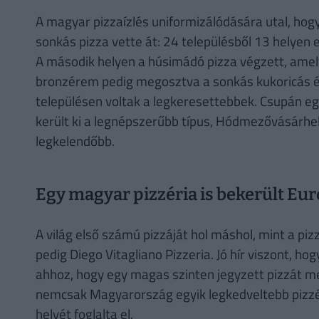
A magyar pizzaízlés uniformizálódására utal, hogy
sonkás pizza vette át: 24 településből 13 helyen e
A második helyen a húsimádó pizza végzett, amely
bronzérem pedig megosztva a sonkás kukoricás é
településen voltak a legkeresettebbek. Csupán egy
került ki a legnépszerűbb típus, Hódmezővásárhel
legkelendőbb.
Egy magyar pizzéria is bekerült Eur
A világ első számú pizzáját hol máshol, mint a pi
pedig Diego Vitagliano Pizzeria. Jó hír viszont, ho
ahhoz, hogy egy magas szinten jegyzett pizzát m
nemcsak Magyarország egyik legkedveltebb pizzé
helyét foglalta el.