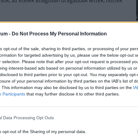
engednek a magyarok
rum -
Do Not Process My Personal Information
ek óta változatlan a slágerételek toplistája, és
to opt-out of the sale, sharing to third parties, or processing of your per
formation for targeted advertising by us, please use the below opt-out s
 növekvő infláció hatására. Az adatok alapján
r selection. Please note that after your opt-out request is processed y
rendelések 27%-át ez a frizbi formájú élvezet
eing interest-based ads based on personal information utilized by us or
s és különleges - minden jöhet. A második
disclosed to third parties prior to your opt-out. You may separately opt-
losure of your personal information by third parties on the IAB’s list of
2022-es évben a melegétel rendelések 21%-ánál
. This information may also be disclosed by us to third parties on the
IA
al a Foodpanda. Ezen felül a további 3
Participants
that may further disclose it to other third parties.
éb amerikai (8%) és egyéb olasz (4%) (például
 azt is megtudta, hogy ha konkrét melegételt
glalja el.
l Data Processing Opt Outs
tt meg az évtizedes infláció hatása. Sőt, a
o opt-out of the Sharing of my personal data.