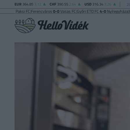
EUR
364.85
3.12
CHF
390.55
2.64
USD
316.34
3.26
2
2
Paksi FC
|
Ferencváros
0-0
Vasas FC
|
Győri ETO FC
4-0
Nyíregyháza
|
Újpest 