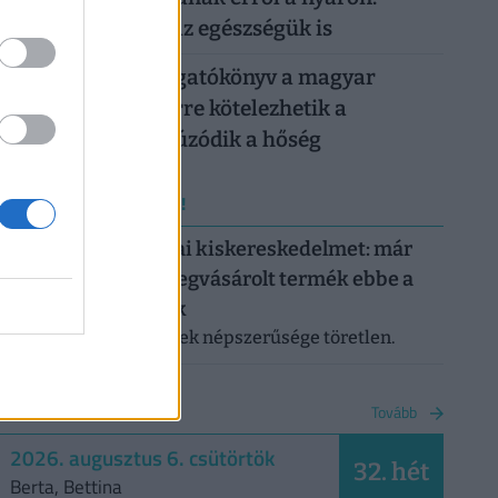
könnyen rámehet az egészségük is
Készül a válságforgatókönyv a magyar
munkahelyeken: erre kötelezhetik a
dolgozókat, ha elhúzódik a hőség
ERRŐL NE MARADJ LE!
Letarolták az európai kiskereskedelmet: már
minden második megvásárolt termék ebbe a
kategóriába tartozik
A saját márkás termékek népszerűsége töretlen.
NAPTÁR
Tovább
2026. augusztus 6. csütörtök
32. hét
Berta, Bettina