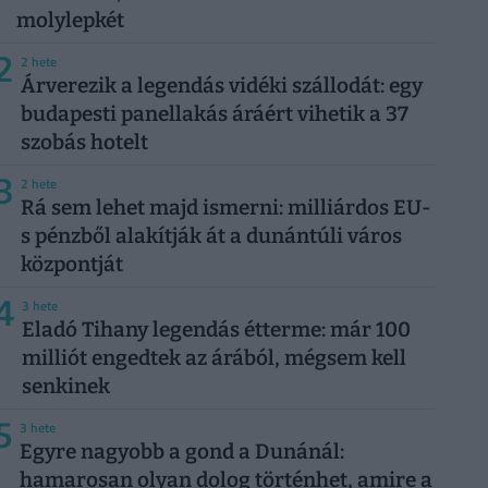
molylepkét
2
2 hete
Árverezik a legendás vidéki szállodát: egy
budapesti panellakás áráért vihetik a 37
szobás hotelt
3
2 hete
Rá sem lehet majd ismerni: milliárdos EU-
s pénzből alakítják át a dunántúli város
központját
4
3 hete
Eladó Tihany legendás étterme: már 100
milliót engedtek az árából, mégsem kell
senkinek
5
3 hete
Egyre nagyobb a gond a Dunánál:
hamarosan olyan dolog történhet, amire a