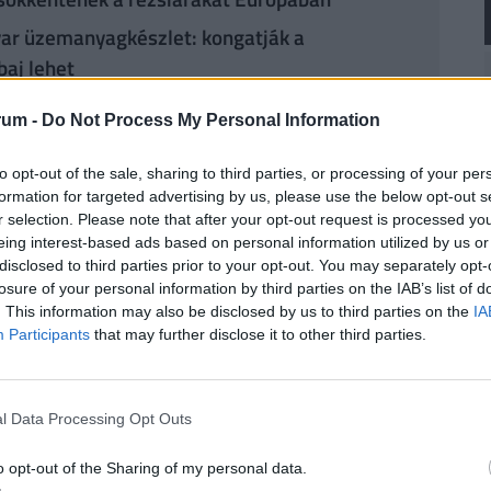
yar üzemanyagkészlet: kongatják a
baj lehet
rum -
Do Not Process My Personal Information
t érzékelhető lökést adott a
megújuló
vattyúk lakossági értékesítése
2026 első
to opt-out of the sale, sharing to third parties, or processing of your per
anciaországban, Németországban és
formation for targeted advertising by us, please use the below opt-out s
r selection. Please note that after your opt-out request is processed y
z képest. Németországban a hőszivattyúk
eing interest-based ads based on personal information utilized by us or
azánokét. Ez annak ellenére is igaz, hogy az
disclosed to third parties prior to your opt-out. You may separately opt-
ének egyes elemeitől. Az Egyesült Királyságban az
losure of your personal information by third parties on the IAB’s list of
. This information may also be disclosed by us to third parties on the
IA
m hetében több mint 50 százalékkal ugrottak meg
Participants
that may further disclose it to other third parties.
eredeken nő
. Az amszterdami székhelyű OLX
l Data Processing Opt Outs
rtugáliában és Lengyelországban is az elektromos
vekedéséről számolt be. Ez a dinamika ráadásul
o opt-out of the Sharing of my personal data.