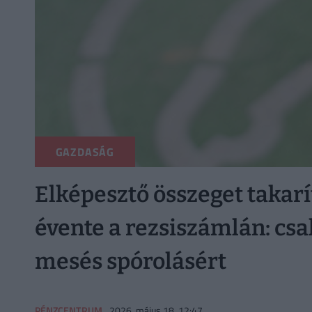
GAZDASÁG
Elképesztő összeget takar
évente a rezsiszámlán: csak
mesés spórolásért
PÉNZCENTRUM
2026. május 18. 12:47