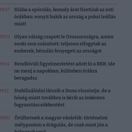
09:47
Hiába a spórolás, komoly árat fizetünk az esti
órákban: ennyit bukik az ország a paksi leállás
miatt
09:29
Olyan válság csapott le Oroszországra, amire
senki sem számított: teljesen elfogytak az
emberek, bénulás fenyegeti az országot
09:14
Rendkívüli figyelmeztetést adott ki a BKK: ide
ne menj a napokban, különben órákra
beragadsz
09:11
Stabilizálódni látszik a Duna vízszintje, de a
hőség miatt továbbra is kérik az önkéntes
fogyasztáscsökkentést
09:00
Örülhetnek a magyar vásárlók: történelmi
mélyponton a drágulás, de csak most jön a
hidegzuhany?