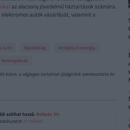
sokat
az alacsony jövedelmű háztartások számára.
 elektromos autók vásárlását, valamint a
2
s autó
#gazdaság
#megújuló energia
2
#energiaárak
t közre, a végleges tartalmat újságírónk szerkesztette és
2
áló szólhat hozzá.
Belépés itt!
2
zabályzatot
itt találod
.