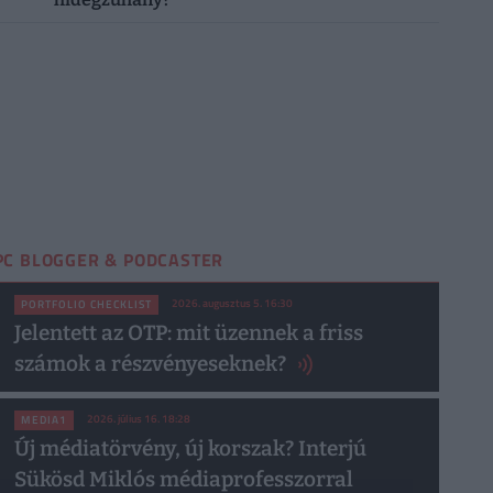
PC BLOGGER & PODCASTER
2026. augusztus 5. 16:30
PORTFOLIO CHECKLIST
Jelentett az OTP: mit üzennek a friss
számok a részvényeseknek?
2026. július 16. 18:28
MEDIA1
Új médiatörvény, új korszak? Interjú
Sükösd Miklós médiaprofesszorral