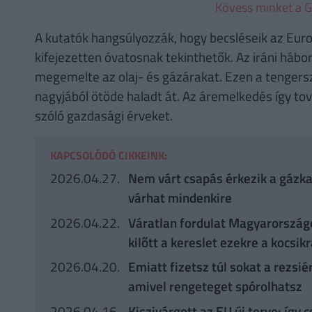
Kövess minket a G
A kutatók hangsúlyozzák, hogy becsléseik az Euros
kifejezetten óvatosnak tekinthetők. Az iráni háb
megemelte az olaj- és gázárakat. Ezen a tengers
nagyjából ötöde haladt át. Az áremelkedés így to
szóló gazdasági érveket.
KAPCSOLÓDÓ CIKKEINK:
2026.04.27.
Nem várt csapás érkezik a gázkaz
várhat mindenkire
2026.04.22.
Váratlan fordulat Magyarországo
kilőtt a kereslet ezekre a kocsik
2026.04.20.
Emiatt fizetsz túl sokat a rezsié
amivel rengeteget spórolhatsz
2026.04.16.
Kiszivárgott az EU új terve: így