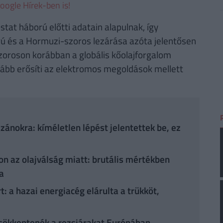
oogle Hírek-ben is!
tat háború előtti adatain alapulnak, így
orú és a Hormuzi-szoros lezárása azóta jelentősen
zoroson korábban a globális kőolajforgalom
vább erősíti az elektromos megoldások mellett
ánokra: kíméletlen lépést jelentettek be, ez
n az olajválság miatt: brutális mértékben
ra
rt: a hazai energiacég elárulta a trükköt,
 csökkentenék a rezsiárakat Európában