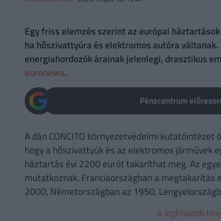
Egy friss elemzés szerint az európai háztartások
ha hőszivattyúra és elektromos autóra váltanak. 
energiahordozók árainak jelenlegi, drasztikus em
euronews
.
Pénzcentrum előresoro
A dán CONCITO környezetvédelmi kutatóintézet öt 
hogy a hőszivattyúk és az elektromos járművek e
háztartás évi 2200 eurót takaríthat meg. Az egy
mutatkoznak. Franciaországban a megtakarítás el
2000, Németországban az 1950, Lengyelországba
A legfrissebb hír