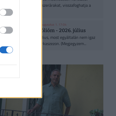
megemelheti az élelmiszerárakat, visszafoghatja a
gaz...
KASZA ELLIOTT-TAL
| 2026. augusztus 1. 17:04
Az osztalék portfólióm - 2026. július
Egész aktív lett ez a július, most egyáltalán nem igaz
az, hogy a nyár az uborkaszezon. (Megjegyzem...
CÍMLAPRÓL AJÁNLJUK