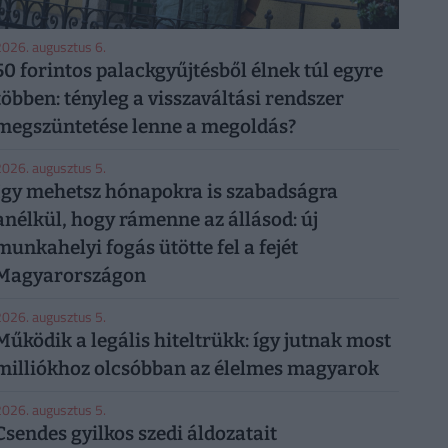
026. augusztus 6.
50 forintos palackgyűjtésből élnek túl egyre
többen: tényleg a visszaváltási rendszer
megszüntetése lenne a megoldás?
026. augusztus 5.
Így mehetsz hónapokra is szabadságra
anélkül, hogy rámenne az állásod: új
munkahelyi fogás ütötte fel a fejét
Magyarországon
026. augusztus 5.
Működik a legális hiteltrükk: így jutnak most
milliókhoz olcsóbban az élelmes magyarok
026. augusztus 5.
Csendes gyilkos szedi áldozatait