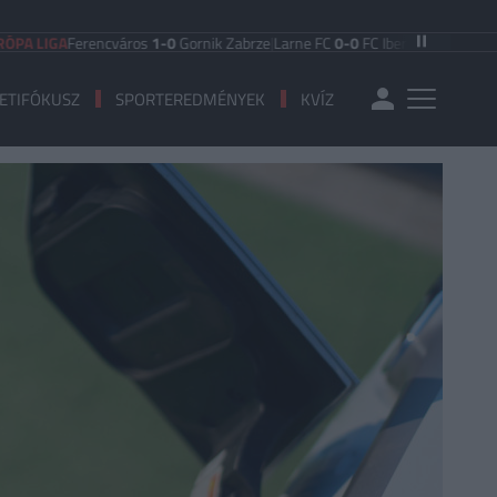
GA
Ferencváros
1-0
Gornik Zabrze
|
Larne FC
0-0
FC Iberia 1999
|
Shamrock Ro
ETIFÓKUSZ
SPORTEREDMÉNYEK
KVÍZ