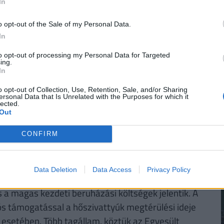
yre inkább megközelíti a belső égésű motorral
In
atai szerint az új elektromos autók átlagára már
o opt-out of the Sale of my Personal Data.
In
to opt-out of processing my Personal Data for Targeted
ing.
In
futamidőre, akkor a törlesztőrészletek szerinti
o opt-out of Collection, Use, Retention, Sale, and/or Sharing
ersonal Data that Is Unrelated with the Purposes for which it
i 42 386
forintos törlesztővel a Raiffeisen Bank
lected.
től a
CIB Bank (THM 11,29%-ot)
és a
MagNet
Out
i bankok ajánlataiért, illetve a konstrukciók
CONFIRM
fizetendő összeg, stb.) keresd fel a
Pénzcentrum
Data Deletion
Data Access
Privacy Policy
s a magas kezdeti beruházási költségek jelentik. A
s támogatással a hőszivattyúk megtérülési ideje
 esetében. Több tagállam, köztük az Egyesült