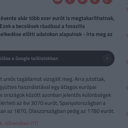
 évente akár több ezer eurót is megtakaríthatnak,
Ezek a becslések ráadásul a fosszilis
elkedése előtti adatokon alapulnak - írta meg az
lása a Google találatokban
uniós tagállamot vizsgált meg. Arra jutottak,
gyüttes használatával egy átlagos európai
es országok között azonban jelentős különbségek
érheti az évi 3070 eurót, Spanyolországban a
n az 1870, Olaszországban pedig az 1780 eurót.
ek, időrendben ITT!