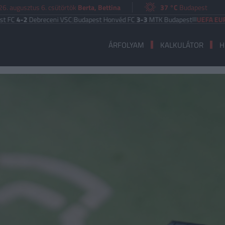
6. augusztus 6. csütörtök
Berta, Bettina
37 °C
Budapest
-2
Debreceni VSC
|
Budapest Honvéd FC
3-3
MTK Budapest
UEFA EURÓPA LI
ÁRFOLYAM
KALKULÁTOR
H