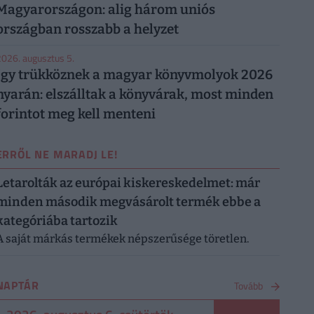
Magyarországon: alig három uniós
országban rosszabb a helyzet
026. augusztus 5.
Így trükköznek a magyar könyvmolyok 2026
nyarán: elszálltak a könyvárak, most minden
forintot meg kell menteni
ERRŐL NE MARADJ LE!
Letarolták az európai kiskereskedelmet: már
minden második megvásárolt termék ebbe a
kategóriába tartozik
A saját márkás termékek népszerűsége töretlen.
NAPTÁR
Tovább