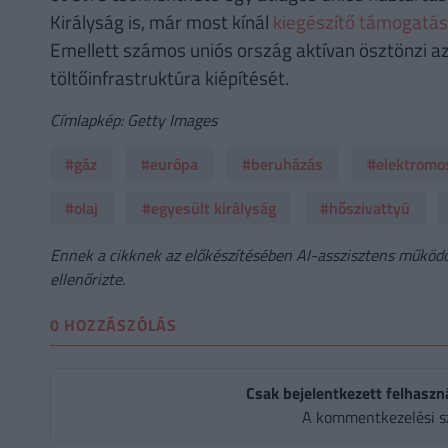
Királyság is, már most kínál
kiegészítő támogatá
Emellett számos uniós ország aktívan ösztönzi az
töltőinfrastruktúra kiépítését.
Címlapkép: Getty Images
#gáz
#európa
#beruházás
#elektromo
#olaj
#egyesült királyság
#hőszivattyú
Ennek a cikknek az előkészítésében AI-asszisztens működöt
ellenőrizte.
0 HOZZÁSZÓLÁS
Csak bejelentkezett felhaszn
A kommentkezelési s