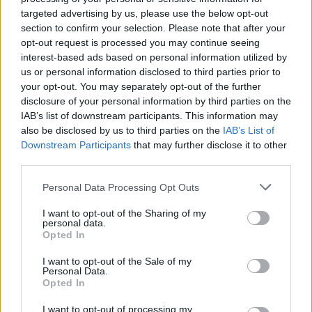
PB‑gázpalackoknál, miután a minőség‑ellenőrzés során
targeted advertising by us, please use the below opt-out
kiderült, hogy egyes palackok töltési tömege a
section to confirm your selection. Please note that after your
megengedett határérték fölé kerülhetett.
PÉNZCENTRUM
opt-out request is processed you may continue seeing
| 2026. május 4. 09:47
interest-based ads based on personal information utilized by
Drasztikus lépésre kényszerülhetnek a
us or personal information disclosed to third parties prior to
mobilszolgáltatók az energiaválság miatt:
your opt-out. You may separately opt-out of the further
disclosure of your personal information by third parties on the
tömegek internete lassulhat be?
IAB’s list of downstream participants. This information may
A drasztikusan megemelkedett energiaárak miatt a
also be disclosed by us to third parties on the
IAB’s List of
legnagyobb brit távközlési szolgáltatók a mobil- és
Downstream Participants
that may further disclose it to other
internethálózatok sebességének korlátozására
third parties.
figyelmeztetnek.
PÉNZCENTRUM
| 2026. április 29. 15:28
Personal Data Processing Opt Outs
Végleges csapás az Egyesült Államokból:
I want to opt-out of the Sharing of my
brutális gigapert nyert a Mol,
personal data.
Opted In
dollárszázmilliókat fizethet déli szomszédunk
I want to opt-out of the Sale of my
Horvátország tárgyalásokat kezdeményez
Personal Data.
Magyarországgal a Mol–INA vita rendezése érdekében.
Opted In
I want to opt-out of processing my