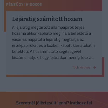
PÉNZÜGYI KISOKOS
Lejáratig számított hozam
A lejáratig megtartott állampapírok teljes
hozama akkor kapható meg, ha a befektető a
vásárlás napjától a lejáratig megtartja az
értékpapírokat és a közben kapott kamatokat is
befekteti. A hozammutató segítségével
kiszámolhatjuk, hogy lejáratkor mennyi lesz a
befektetés értéke.
Több kisokos
Szeretnél jólértesült lenni? Iratkozz fel