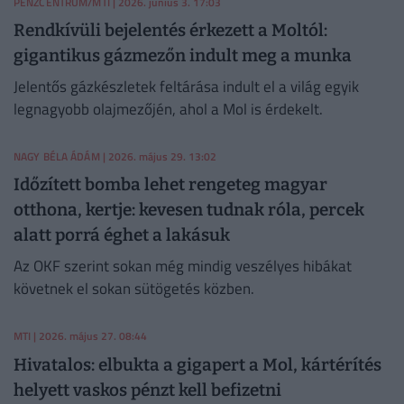
PÉNZCENTRUM/MTI
| 2026. június 3. 17:03
Rendkívüli bejelentés érkezett a Moltól:
gigantikus gázmezőn indult meg a munka
Jelentős gázkészletek feltárása indult el a világ egyik
legnagyobb olajmezőjén, ahol a Mol is érdekelt.
NAGY BÉLA ÁDÁM
| 2026. május 29. 13:02
Időzített bomba lehet rengeteg magyar
otthona, kertje: kevesen tudnak róla, percek
alatt porrá éghet a lakásuk
Az OKF szerint sokan még mindig veszélyes hibákat
követnek el sokan sütögetés közben.
MTI
| 2026. május 27. 08:44
Hivatalos: elbukta a gigapert a Mol, kártérítés
helyett vaskos pénzt kell befizetni