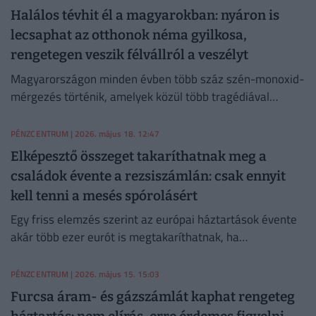
Halálos tévhit él a magyarokban: nyáron is
lecsaphat az otthonok néma gyilkosa,
rengetegen veszik félvállról a veszélyt
Magyarországon minden évben több száz szén-monoxid-
mérgezés történik, amelyek közül több tragédiával
végződik - és nem feltétlenül a fűtési szezonban.
PÉNZCENTRUM
| 2026. május 18. 12:47
Elképesztő összeget takaríthatnak meg a
családok évente a rezsiszámlán: csak ennyit
kell tenni a mesés spórolásért
Egy friss elemzés szerint az európai háztartások évente
akár több ezer eurót is megtakaríthatnak, ha
hőszivattyúra és elektromos autóra váltanak.
PÉNZCENTRUM
| 2026. május 15. 15:03
Furcsa áram- és gázszámlát kaphat rengeteg