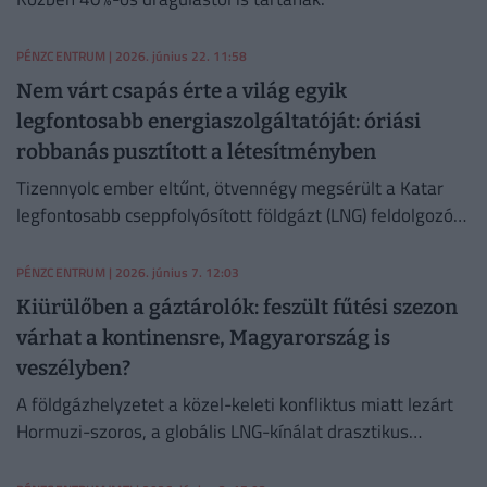
PÉNZCENTRUM
| 2026. június 22. 11:58
Nem várt csapás érte a világ egyik
legfontosabb energiaszolgáltatóját: óriási
robbanás pusztított a létesítményben
Tizennyolc ember eltűnt, ötvennégy megsérült a Katar
legfontosabb cseppfolyósított földgázt (LNG) feldolgozó
telepén, Rász-Laffanban történt robbanás után.
PÉNZCENTRUM
| 2026. június 7. 12:03
Kiürülőben a gáztárolók: feszült fűtési szezon
várhat a kontinensre, Magyarország is
veszélyben?
A földgázhelyzetet a közel-keleti konfliktus miatt lezárt
Hormuzi-szoros, a globális LNG-kínálat drasztikus
szűkülése és az ázsiai piaccal folytatott élesedő
árverseny is súlyosbítja.