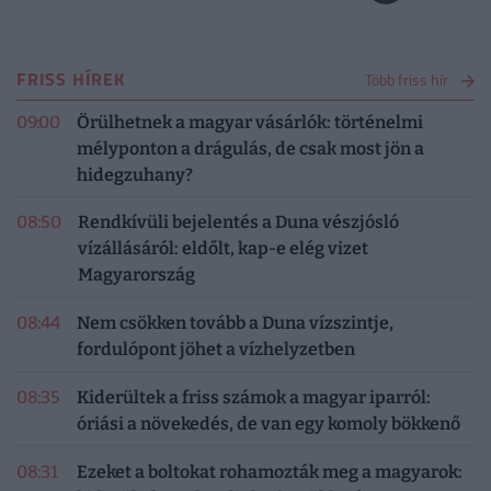
FRISS HÍREK
Több friss hír
09:00
Örülhetnek a magyar vásárlók: történelmi
mélyponton a drágulás, de csak most jön a
hidegzuhany?
08:50
Rendkívüli bejelentés a Duna vészjósló
vízállásáról: eldőlt, kap-e elég vizet
Magyarország
08:44
Nem csökken tovább a Duna vízszintje,
fordulópont jöhet a vízhelyzetben
08:35
Kiderültek a friss számok a magyar iparról:
óriási a növekedés, de van egy komoly bökkenő
08:31
Ezeket a boltokat rohamozták meg a magyarok: