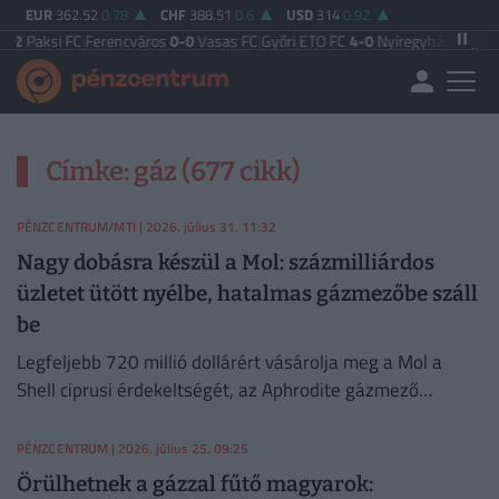
EUR
362.52
0.78
CHF
388.51
0.6
USD
314
0.92
2
Paksi FC
|
Ferencváros
0-0
Vasas FC
|
Győri ETO FC
4-0
Nyíregyháza
|
Újpest F
Címke: gáz (677 cikk)
PÉNZCENTRUM/MTI
| 2026. július 31. 11:32
Nagy dobásra készül a Mol: százmilliárdos
üzletet ütött nyélbe, hatalmas gázmezőbe száll
be
Legfeljebb 720 millió dollárért vásárolja meg a Mol a
Shell ciprusi érdekeltségét, az Aphrodite gázmező
projektjében.
PÉNZCENTRUM
| 2026. július 25. 09:25
Örülhetnek a gázzal fűtő magyarok: