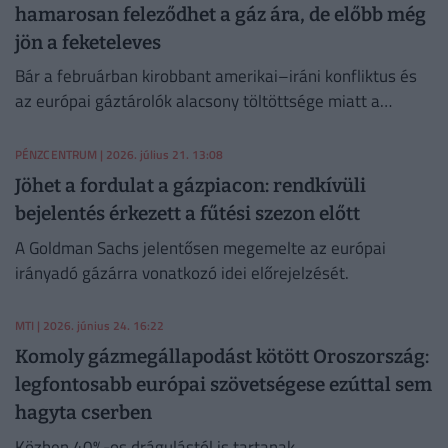
hamarosan feleződhet a gáz ára, de előbb még
jön a feketeleves
Bár a februárban kirobbant amerikai–iráni konfliktus és
az európai gáztárolók alacsony töltöttsége miatt a
gázárak az elmúlt időszakban meredeken emelkedtek,
fizikai hiánytól idén sem kell tartani.
PÉNZCENTRUM
| 2026. július 21. 13:08
Jöhet a fordulat a gázpiacon: rendkívüli
bejelentés érkezett a fűtési szezon előtt
A Goldman Sachs jelentősen megemelte az európai
irányadó gázárra vonatkozó idei előrejelzését.
MTI
| 2026. június 24. 16:22
Komoly gázmegállapodást kötött Oroszország:
legfontosabb európai szövetségese ezúttal sem
hagyta cserben
Közben 40%-os drágulástól is tartanak.