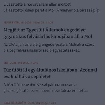
Elvesztette a horvát állam ellen indított
választottbírósági perét a Mol. A magyar olajtársaság így
nem kapja meg a követelt, több tízmillió eurós
kártérítést.
PÉNZCENTRUM
| 2026. május 23. 11:03
Megjött az Egyesült Államok engedélye:
gigantikus felvásárlás kapujában áll a Mol
Az OFAC június elejéig engedélyezte a Molnak a szerb
olajcég felvásárlásáról szóló egyeztetéseket.
MTI
| 2026. május 22. 10:16
Tűz ütött ki egy általános iskolában! Azonnal
evakuálták az épületet
A tűzoltói beavatkozással párhuzamosan a
gázszolgáltató szakemberei elzárták az érintett
vezetékszakaszt, megelőzve ezzel a további
veszélyhelyzetet.
NAGY BÉLA ÁDÁM
| 2026. május 22. 10:03