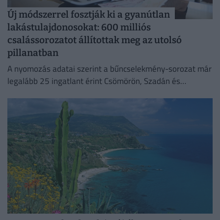
Új módszerrel fosztják ki a gyanútlan
lakástulajdonosokat: 600 milliós
csalássorozatot állítottak meg az utolsó
pillanatban
A nyomozás adatai szerint a bűncselekmény-sorozat már
legalább 25 ingatlant érint Csömörön, Szadán és
Budapesten.