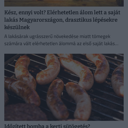
Kész, ennyi volt? Elérhetetlen álom lett a saját
lakás Magyarországon, drasztikus lépésekre
készülnek
A lakásárak ugrásszerű növekedése miatt tömegek
számára vált elérhetetlen álommá az első saját lakás
megszerzése.
Időzített bomba a kerti sütögetés?