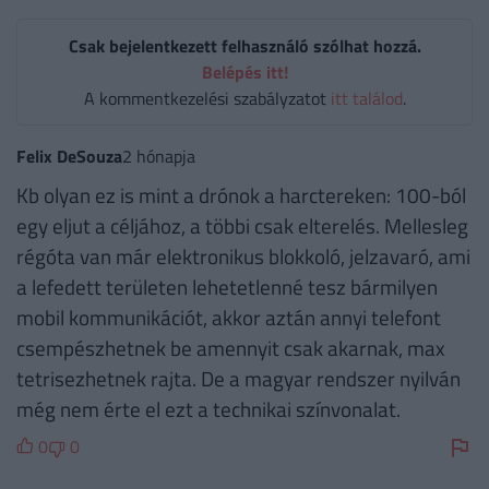
Csak bejelentkezett felhasználó szólhat hozzá.
Belépés itt!
A kommentkezelési szabályzatot
itt találod
.
Felix DeSouza
2 hónapja
Kb olyan ez is mint a drónok a harctereken: 100-ból
egy eljut a céljához, a többi csak elterelés. Mellesleg
régóta van már elektronikus blokkoló, jelzavaró, ami
a lefedett területen lehetetlenné tesz bármilyen
mobil kommunikációt, akkor aztán annyi telefont
csempészhetnek be amennyit csak akarnak, max
tetrisezhetnek rajta. De a magyar rendszer nyilván
még nem érte el ezt a technikai színvonalat.
0
0