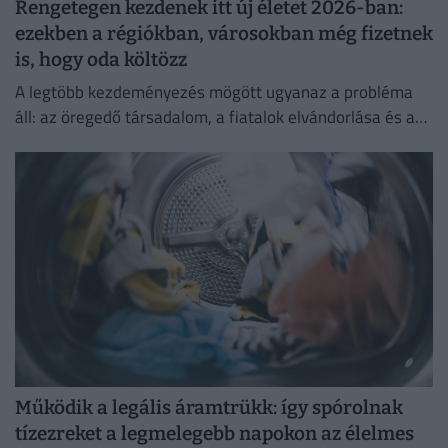
Rengetegen kezdenek itt új életet 2026-ban:
ezekben a régiókban, városokban még fizetnek
is, hogy oda költözz
A legtöbb kezdeményezés mögött ugyanaz a probléma
áll: az öregedő társadalom, a fiatalok elvándorlása és a
vidéki települések fokozatos kiürülése.
Működik a legális áramtrükk: így spórolnak
tízezreket a legmelegebb napokon az élelmes