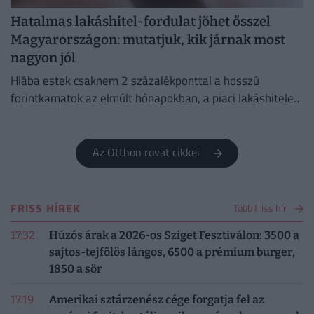
Hatalmas lakáshitel-fordulat jöhet ősszel
Magyarországon: mutatjuk, kik járnak most
nagyon jól
Hiába estek csaknem 2 százalékponttal a hosszú
forintkamatok az elmúlt hónapokban, a piaci lakáshitelek
átlagkamata egyelőre alig mozdult.
Az Otthon rovat cikkei
FRISS HÍREK
Több friss hír
17:32
Húzós árak a 2026-os Sziget Fesztiválon: 3500 a
sajtos-tejfölös lángos, 6500 a prémium burger,
1850 a sör
17:19
Amerikai sztárzenész cége forgatja fel az