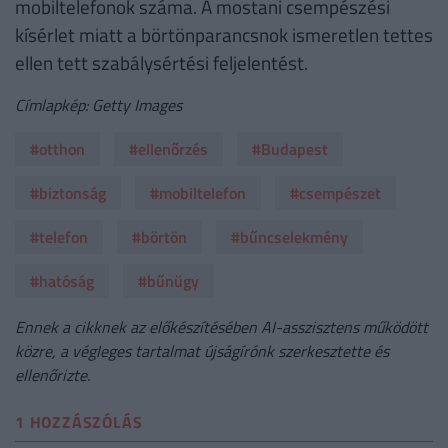
mobiltelefonok száma. A mostani csempészési
kísérlet miatt a börtönparancsnok ismeretlen tettes
ellen tett szabálysértési feljelentést.
Címlapkép: Getty Images
#otthon
#ellenőrzés
#Budapest
#biztonság
#mobiltelefon
#csempészet
#telefon
#börtön
#bűncselekmény
#hatóság
#bűnügy
Ennek a cikknek az előkészítésében AI-asszisztens működött
közre, a végleges tartalmat újságírónk szerkesztette és
ellenőrizte.
1 HOZZÁSZÓLÁS