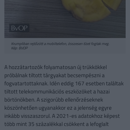
Krumpliban rejtőzött a mobiltelefon, összesen tízet fogtak meg.
Kép: BVOP
A hozzátartozók folyamatosan új trükkökkel
próbálnak tiltott tárgyakat becsempészni a
fogvatartottaknak. Idén eddig 167 esetben találtak
tiltott telekommunikációs eszközöket a hazai
börtönökben. A szigorúbb ellenőrzéseknek
köszönhetően ugyanakkor ez a jelenség egyre
inkább visszaszorul. A 2021-es adatokhoz képest
több mint 35 százalékkal csökkent a lefoglalt