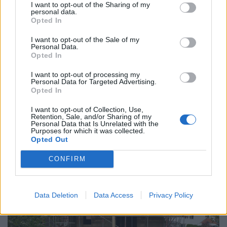
I want to opt-out of the Sharing of my
personal data.
Opted In
I want to opt-out of the Sale of my
Personal Data.
Opted In
I want to opt-out of processing my
Personal Data for Targeted Advertising.
Opted In
Újabb rezsicsökkentés élesedik 2026 őszén:
tényleg tízezreket spórolhat ezzel sok magyar
I want to opt-out of Collection, Use,
Retention, Sale, and/or Sharing of my
háztulaj, aki most kivár?
Personal Data that Is Unrelated with the
Purposes for which it was collected.
A tűzifa áfája már ősszel 27 százalékról 5 százalékra
Opted Out
csökkenhet, ami több százezer magyar háztartás
CONFIRM
számára jelenthet könnyebbséget.
Data Deletion
Data Access
Privacy Policy