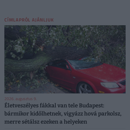
CÍMLAPRÓL AJÁNLJUK
2026. augusztus 9.
Életveszélyes fákkal van tele Budapest:
bármikor kidőlhetnek, vigyázz hová parkolsz,
merre sétálsz ezeken a helyeken