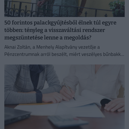
50 forintos palackgyűjtésből élnek túl egyre
többen: tényleg a visszaváltási rendszer
megszüntetése lenne a megoldás?
Aknai Zoltán, a Menhely Alapítvány vezetője a
Pénzcentrumnak arról beszélt, miért veszélyes bűnbakká
tenni a hajléktalan embereket,