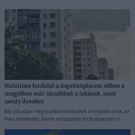
kértek, és a folyamat a végéhez közeledik.
Hatalmas fordulat a ingatlanpiacon: ebben a
megyében már olcsóbbak a lakások, mint
tavaly ilyenkor
Bár júliusban még tovább emelkedtek a hirdetési árak, az
éves növekedés üteme országosan és Budapesten is
mérséklődött.