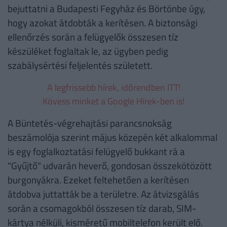
bejuttatni a Budapesti Fegyház és Börtönbe úgy,
hogy azokat átdobták a kerítésen. A biztonsági
ellenőrzés során a felügyelők összesen tíz
készüléket foglaltak le, az ügyben pedig
szabálysértési feljelentés született.
A legfrissebb hírek, időrendben ITT!
Kövess minket a Google Hírek-ben is!
A Büntetés-végrehajtási parancsnokság
beszámolója szerint május közepén két alkalommal
is egy foglalkoztatási felügyelő bukkant rá a
"Gyűjtő" udvarán heverő, gondosan összekötözött
burgonyákra. Ezeket feltehetően a kerítésen
átdobva juttatták be a területre. Az átvizsgálás
során a csomagokból összesen tíz darab, SIM-
kártya nélküli, kisméretű mobiltelefon került elő.