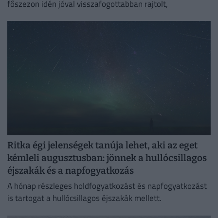
főszezon idén jóval visszafogottabban rajtolt,
Ritka égi jelenségek tanúja lehet, aki az eget
kémleli augusztusban: jönnek a hullócsillagos
éjszakák és a napfogyatkozás
A hónap részleges holdfogyatkozást és napfogyatkozást
is tartogat a hullócsillagos éjszakák mellett.