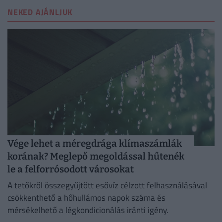
NEKED AJÁNLJUK
Vége lehet a méregdrága klímaszámlák
korának? Meglepő megoldással hűtenék
le a felforrósodott városokat
A tetőkről összegyűjtött esővíz célzott felhasználásával
csökkenthető a hőhullámos napok száma és
mérsékelhető a légkondicionálás iránti igény.