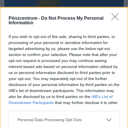
Pénzcentrum -
Do Not Process My Personal
Information
If you wish to opt-out of the sale, sharing to third parties, or
processing of your personal or sensitive information for
targeted advertising by us, please use the below opt-out
section to confirm your selection. Please note that after your
opt-out request is processed you may continue seeing
interest-based ads based on personal information utilized by
Megtaláltuk! Ide vonult vissza a világ zajától
us or personal information disclosed to third parties prior to
Demjén Ferenc: lovak, halastó, medence is van
your opt-out. You may separately opt-out of the further
a Városliget méretű farmon
disclosure of your personal information by third parties on the
"Nekem az életemben, hogy egy ilyen helyen élhetek és
IAB’s list of downstream participants. This information may
also be disclosed by us to third parties on the
IAB’s List of
egy ilyen helyen pihenhetem ki magam, az nagyon sokat
Downstream Participants
that may further disclose it to other
számít. Lelki megnyugvást ad; visszaköltöztem a
third parties.
természetbe."
Personal Data Processing Opt Outs