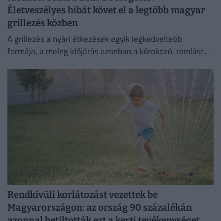
Életveszélyes hibát követ el a legtöbb magyar
grillezés közben
A grillezés a nyári étkezések egyik legkedveltebb
formája, a meleg időjárás azonban a kórokozó, romlást
okozó baktériumok gyorsabb szaporodásának is kedvez.
Rendkívüli korlátozást vezettek be
Magyarországon: az ország 90 százalékán
azonnal betiltották ezt a kerti tevékenységet