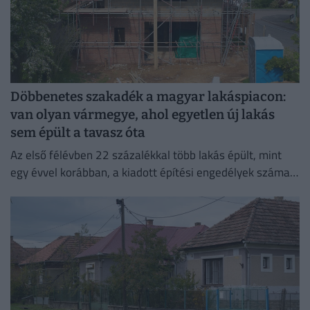
Döbbenetes szakadék a magyar lakáspiacon:
van olyan vármegye, ahol egyetlen új lakás
sem épült a tavasz óta
Az első félévben 22 százalékkal több lakás épült, mint
egy évvel korábban, a kiadott építési engedélyek száma
pedig még nagyobb, 29 százalékos ugrást mutatott