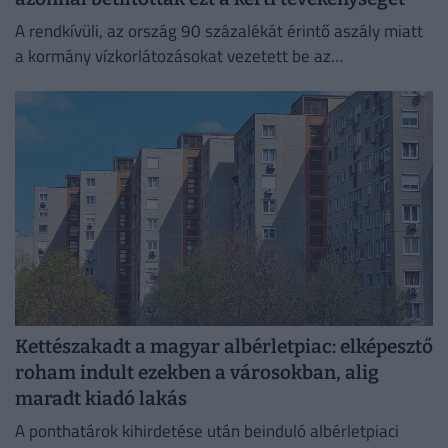
A rendkívüli, az ország 90 százalékát érintő aszály miatt
a kormány vízkorlátozásokat vezetett be az
ivóvízhálózaton a folyamatos lakossági ellátás
biztosítása érdekében.
Kettészakadt a magyar albérletpiac: elképesztő
roham indult ezekben a városokban, alig
maradt kiadó lakás
A ponthatárok kihirdetése után beinduló albérletpiaci