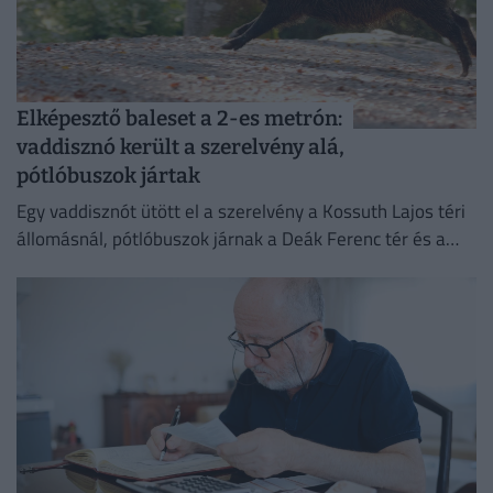
Elképesztő baleset a 2-es metrón:
vaddisznó került a szerelvény alá,
pótlóbuszok jártak
Egy vaddisznót ütött el a szerelvény a Kossuth Lajos téri
állomásnál, pótlóbuszok járnak a Deák Ferenc tér és a
Déli pályaudvar között.