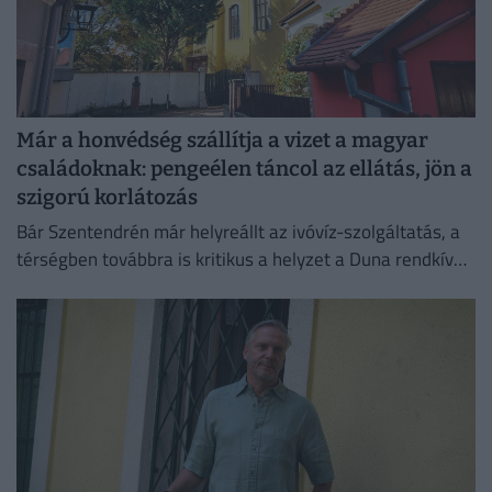
Már a honvédség szállítja a vizet a magyar
családoknak: pengeélen táncol az ellátás, jön a
szigorú korlátozás
Bár Szentendrén már helyreállt az ivóvíz-szolgáltatás, a
térségben továbbra is kritikus a helyzet a Duna rendkívül
alacsony vízállása miatt.