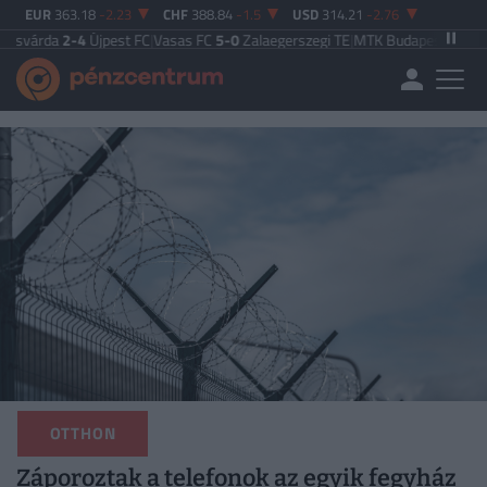
EUR
363.18
-2.23
CHF
388.84
-1.5
USD
314.21
-2.76
jpest FC
|
Vasas FC
5-0
Zalaegerszegi TE
|
MTK Budapest
2-3
Puskás Akadémi
OTTHON
Záporoztak a telefonok az egyik fegyház