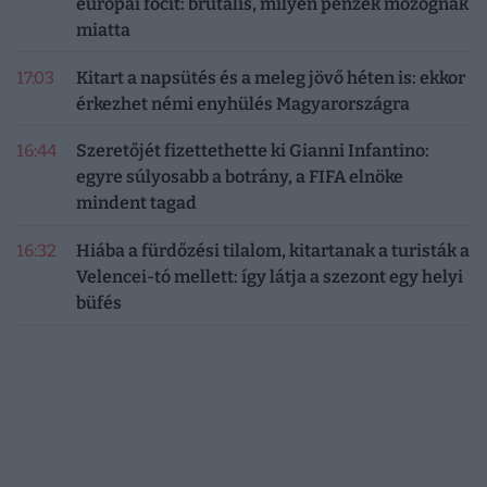
európai focit: brutális, milyen pénzek mozognak
miatta
17:03
Kitart a napsütés és a meleg jövő héten is: ekkor
érkezhet némi enyhülés Magyarországra
16:44
Szeretőjét fizettethette ki Gianni Infantino:
egyre súlyosabb a botrány, a FIFA elnöke
mindent tagad
16:32
Hiába a fürdőzési tilalom, kitartanak a turisták a
Velencei-tó mellett: így látja a szezont egy helyi
büfés