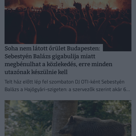
Soha nem látott őrület Budapesten:
Sebestyén Balázs gigabulija miatt
megbénulhat a közlekedés, erre minden
utazónak készülnie kell
Telt ház előtt lép fel szombaton DJ OTI-ként Sebestyén
Balázs a Hajógyári-szigeten: a szervezők szerint akár 65
ezer ember is érkezhet a rendezvényre.