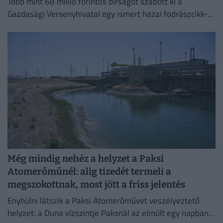
Több mint 68 millió forintos bírságot szabott ki a
Gazdasági Versenyhivatal egy ismert hazai fodrászcikk-
forgalmazóra.
Még mindig nehéz a helyzet a Paksi
Atomerőműnél: alig tizedét termeli a
megszokottnak, most jött a friss jelentés
Enyhülni látszik a Paksi Atomerőművet veszélyeztető
helyzet: a Duna vízszintje Paksnál az elmúlt egy napban