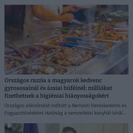
három centimétert emelkedett.
Országos razzia a magyarok kedvenc
gyrososainál és ázsiai büféinél: milliókat
fizethetnek a higiéniai hiányosságokért
Országos ellenőrzést indított a Nemzeti Kereskedelmi és
Fogyasztóvédelmi Hatóság a nemzetközi konyhát kínáló
vendéglátóhelyeken.