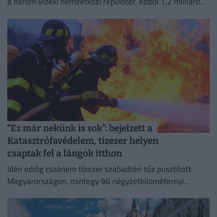
a három vidéki nemzetközi repülőtér, ebből 1,2 milliárd
forint jut a sármelléki Hévíz–Balaton Airportnak.
“Ez már nekünk is sok”: bejelzett a
Katasztrófavédelem, tízezer helyen
csaptak fel a lángok itthon
Idén eddig csaknem tízezer szabadtéri tűz pusztított
Magyarországon, mintegy 96 négyzetkilométernyi
területet emésztve fel.