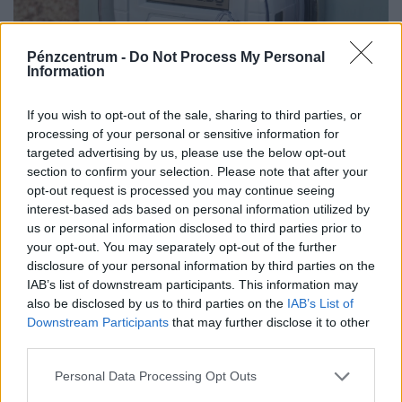
Pénzcentrum -
Do Not Process My Personal
Information
If you wish to opt-out of the sale, sharing to third parties, or
Fontos részlet derült ki az okosmérőkről: ha
processing of your personal or sensitive information for
nem válik be, van visszaút
targeted advertising by us, please use the below opt-out
section to confirm your selection. Please note that after your
A kormány hangsúlyozta, hogy az okosmérők telepítési
opt-out request is processed you may continue seeing
programja nem a rezsicsökkentés kivezetését készíti elő.
interest-based ads based on personal information utilized by
us or personal information disclosed to third parties prior to
your opt-out. You may separately opt-out of the further
disclosure of your personal information by third parties on the
IAB’s list of downstream participants. This information may
also be disclosed by us to third parties on the
IAB’s List of
Downstream Participants
that may further disclose it to other
third parties.
Personal Data Processing Opt Outs