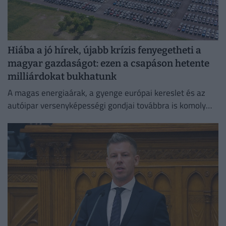
Hiába a jó hírek, újabb krízis fenyegetheti a
magyar gazdaságot: ezen a csapáson hetente
milliárdokat bukhatunk
A magas energiaárak, a gyenge európai kereslet és az
autóipar versenyképességi gondjai továbbra is komoly
fékezőerőt jelentenek Németország számára.