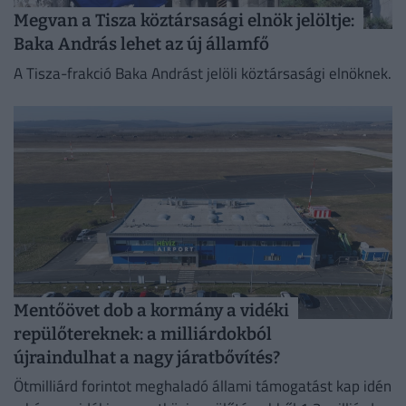
Megvan a Tisza köztársasági elnök jelöltje:
Baka András lehet az új államfő
A Tisza-frakció Baka Andrást jelöli köztársasági elnöknek.
Mentőövet dob a kormány a vidéki
repülőtereknek: a milliárdokból
újraindulhat a nagy járatbővítés?
Ötmilliárd forintot meghaladó állami támogatást kap idén