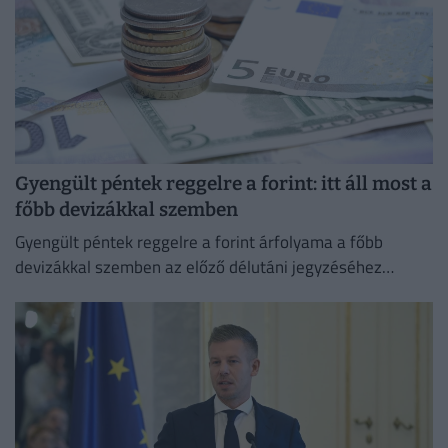
Gyengült péntek reggelre a forint: itt áll most a
főbb devizákkal szemben
Gyengült péntek reggelre a forint árfolyama a főbb
devizákkal szemben az előző délutáni jegyzéséhez
képest a nemzetközi devizakereskedelemben.