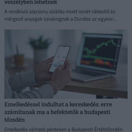
veszélyben lehetnek
A rendkívül alacsony vízállás miatt ismét rákkeltő és
mérgező anyagok szivárognak a Dunába az egykori
Óbudai Gázgyár területéről.
Emelkedéssel indulhat a kereskedés: erre
számítanak ma a befektetők a budapesti
tőzsdén
Emelkedés várható pénteken a Budapesti Értéktőzsdén