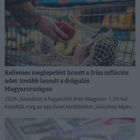
Kellemes meglepetést hozott a friss inflációs
adat: tovább lassult a drágulás
Magyarországon
2026. júliusában a fogyasztói árak átlagosan 1,2%-kal
haladták meg az egy évvel korábbiakat, júniushoz képest
pedig az árak 0,1%-kal csökkentek.