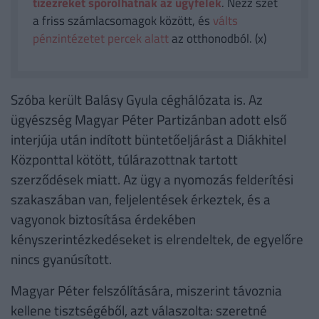
tízezreket spórolhatnak az ügyfelek
. Nézz szét
a friss számlacsomagok között, és
válts
pénzintézetet percek alatt
az otthonodból. (x)
Szóba került Balásy Gyula céghálózata is. Az
ügyészség Magyar Péter Partizánban adott első
interjúja után indított büntetőeljárást a Diákhitel
Központtal kötött, túlárazottnak tartott
szerződések miatt. Az ügy a nyomozás felderítési
szakaszában van, feljelentések érkeztek, és a
vagyonok biztosítása érdekében
kényszerintézkedéseket is elrendeltek, de egyelőre
nincs gyanúsított.
Magyar Péter felszólítására, miszerint távoznia
kellene tisztségéből, azt válaszolta: szeretné