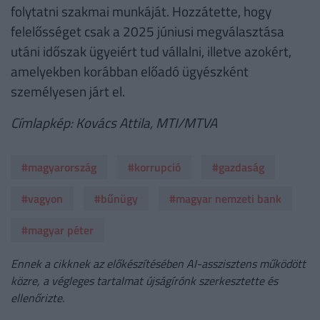
folytatni szakmai munkáját. Hozzátette, hogy
felelősséget csak a 2025 júniusi megválasztása
utáni időszak ügyeiért tud vállalni, illetve azokért,
amelyekben korábban előadó ügyészként
személyesen járt el.
Címlapkép: Kovács Attila, MTI/MTVA
#magyarország
#korrupció
#gazdaság
#vagyon
#bűnügy
#magyar nemzeti bank
#magyar péter
Ennek a cikknek az előkészítésében AI-asszisztens működött
közre, a végleges tartalmat újságírónk szerkesztette és
ellenőrizte.