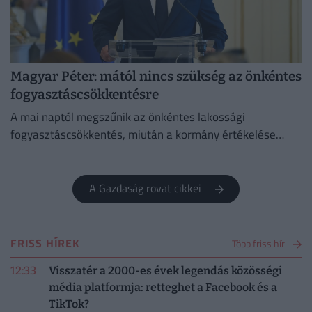
Magyar Péter: mától nincs szükség az önkéntes
fogyasztáscsökkentésre
A mai naptól megszűnik az önkéntes lakossági
fogyasztáscsökkentés, miután a kormány értékelése
szerint sikerült megvédeni Magyarország
energiabiztonságát.
A Gazdaság rovat cikkei
FRISS HÍREK
Több friss hír
12:33
Visszatér a 2000-es évek legendás közösségi
média platformja: retteghet a Facebook és a
TikTok?