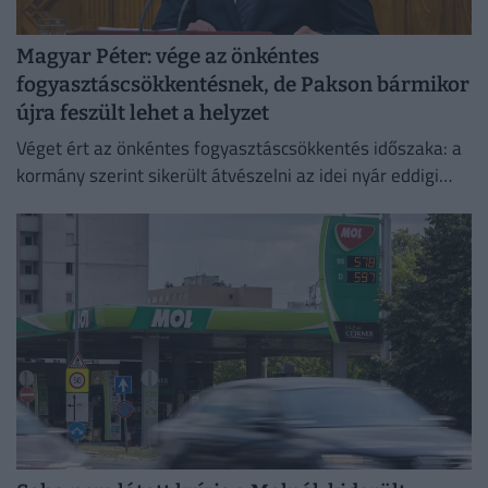
Magyar Péter: vége az önkéntes
fogyasztáscsökkentésnek, de Pakson bármikor
újra feszült lehet a helyzet
Véget ért az önkéntes fogyasztáscsökkentés időszaka: a
kormány szerint sikerült átvészelni az idei nyár eddigi
legkritikusabb napjait.