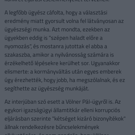
A legfőbb ügyész cáfolta, hogy a választási
eredmény miatt gyorsult volna fel látványosan az
ügyészségi munka. Azt mondta, ezekben az
ügyekben eddig is "szépen haladt előre a
nyomozás", és mostanra jutottak el abba a
szakaszba, amikor a nyilvánosság számára is
érzékelhető lépésekre kerülhet sor. Ugyanakkor
elismerte: a kormányváltás után egyes emberek
úgy érezhették, hogy jobb, ha megszólalnak, és ez
segíthette az ügyészség munkáját.
Az interjúban szó esett a Völner Pál-ügyről is. Az
egykori igazságügyi államtitkár elleni korrupciós
eljárásban szerinte "kétséget kizáró bizonyítékok"
állnak rendelkezésre bűncselekmények