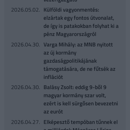
2026.05.02.
Külföldi vagyonmentés:
elzártak egy fontos útvonalat,
de így is patakokban folyhat ki a
pénz Magyarországról
2026.04.30.
Varga Mihály: az MNB nyitott
az új kormány
gazdaságpolitikájának
támogatására, de ne fűtsék az
inflációt
2026.04.30.
Balásy Zsolt: eddig 9-ből 9
magyar kormány szar volt,
ezért is kell sürgősen bevezetni
az eurót
2026.04.27.
Elképesztő tempóban tűnnek el
a milliárdok Mészáros Lőrinc