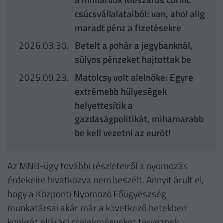
csúcsvállalataiból: van, ahol alig
maradt pénz a fizetésekre
2026.03.30.
Betelt a pohár a jegybanknál,
súlyos pénzeket hajtottak be
2025.09.23.
Matolcsy volt alelnöke: Egyre
extrémebb hülyeségek
helyettesítik a
gazdaságpolitikát, mihamarabb
be kell vezetni az eurót!
Az MNB-ügy további részleteiről a nyomozás
érdekeire hivatkozva nem beszélt. Annyit árult el,
hogy a Központi Nyomozó Főügyészség
munkatársai akár már a következő hetekben
konkrét eljárási cselekményeket terveznek.