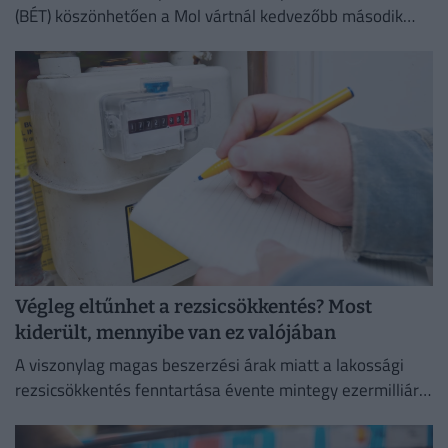
(BÉT) köszönhetően a Mol vártnál kedvezőbb második
negyedéves eredményeinek az Equilor Befektetési Zrt.
elemzője szerint.
Végleg eltűnhet a rezsicsökkentés? Most
kiderült, mennyibe van ez valójában
A viszonylag magas beszerzési árak miatt a lakossági
rezsicsökkentés fenntartása évente mintegy ezermilliárd
forintos terhet ró a magyar költségvetésre.