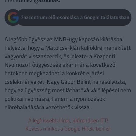
Pénzcentrum előresorolása a Google találatokban
A legfőbb ügyész az MNB-ügy kapcsán kilátásba
helyezte, hogy a Matolcsy-klán külföldre menekített
vagyonát visszaszerzik, és jelezte: a Központi
Nyomozó Főügyészség akár már a következő
hetekben megkezdheti a konkrét eljárási
cselekményeket. Nagy Gábor Bálint hangsúlyozta,
hogy az ügyészség most láthatóvá váló lépései nem
politikai nyomásra, hanem a nyomozások
előrehaladására vezethetők vissza.
A legfrissebb hírek, időrendben ITT!
Kövess minket a Google Hírek-ben is!