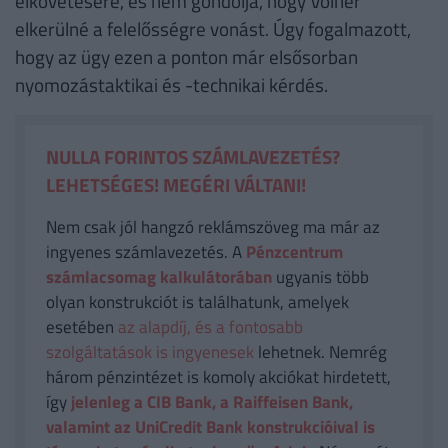
elkövetésére, és nem gondolja, hogy Völner
elkerülné a felelősségre vonást. Úgy fogalmazott,
hogy az ügy ezen a ponton már elsősorban
nyomozástaktikai és -technikai kérdés.
NULLA FORINTOS SZÁMLAVEZETÉS?
LEHETSÉGES! MEGÉRI VÁLTANI!
Nem csak jól hangzó reklámszöveg ma már az
ingyenes számlavezetés. A
Pénzcentrum
számlacsomag kalkulátorában
ugyanis több
olyan konstrukciót is találhatunk, amelyek
esetében
az alapdíj, és a fontosabb
szolgáltatások is ingyenesek
lehetnek. Nemrég
három pénzintézet is komoly akciókat hirdetett,
így
jelenleg a CIB Bank, a Raiffeisen Bank,
valamint az UniCredit Bank konstrukcióival is