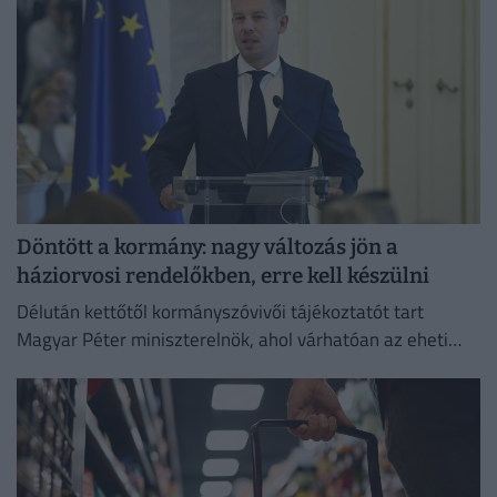
Döntött a kormány: nagy változás jön a
háziorvosi rendelőkben, erre kell készülni
Délután kettőtől kormányszóvivői tájékoztatót tart
Magyar Péter miniszterelnök, ahol várhatóan az eheti
kormányülés döntései és az energiaválság alakulása
kerül a fókuszba.