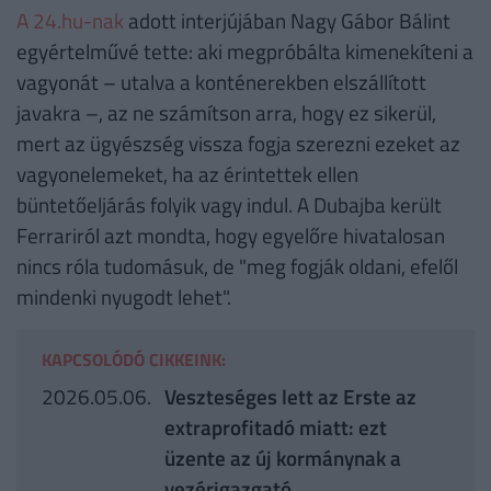
A 24.hu-nak
adott interjújában Nagy Gábor Bálint
egyértelművé tette: aki megpróbálta kimenekíteni a
vagyonát – utalva a konténerekben elszállított
javakra –, az ne számítson arra, hogy ez sikerül,
mert az ügyészség vissza fogja szerezni ezeket az
vagyonelemeket, ha az érintettek ellen
büntetőeljárás folyik vagy indul. A Dubajba került
Ferrariról azt mondta, hogy egyelőre hivatalosan
nincs róla tudomásuk, de "meg fogják oldani, efelől
mindenki nyugodt lehet".
KAPCSOLÓDÓ CIKKEINK:
2026.05.06.
Veszteséges lett az Erste az
extraprofitadó miatt: ezt
üzente az új kormánynak a
vezérigazgató