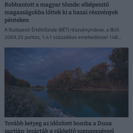
Robbantott a magyar tőzsde: elképesztő
magasságokba lőttek ki a hazai részvények
pénteken
A Budapesti Értéktőzsde (BÉT) részvényindexe, a BUX
2069,35 pontos, 1,41 százalékos emelkedéssel 148
632,55 ponton zárt pénteken.
Tovább ketyeg az időzített bomba a Duna
partján: lezárták a rákkeltő szennyezéssel