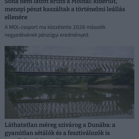
Soha nem látott krízis a Molnál: kiderült,
mennyi pénzt kaszáltak a történelmi leállás
ellenére
A MOL-csoport ma közzétette 2026 második
negyedévének pénzügyi eredményeit.
Láthatatlan méreg szivárog a Dunába: a
gyanútlan sétálók és a fesztiválozók is