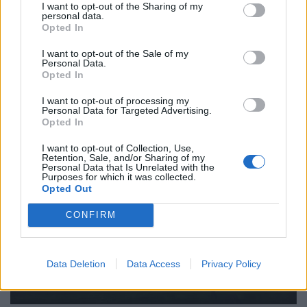
I want to opt-out of the Sharing of my
personal data.
Opted In
Magyar Péter: gigászi lakásprogram indul
I want to opt-out of the Sale of my
Magyarországon, hatalmas változások jönnek
Personal Data.
Opted In
az orvosi rendelőkben és iskolákban is
Magyar Péter miniszterelnök Facebook-videóban
I want to opt-out of processing my
Personal Data for Targeted Advertising.
ismertette, mire fordítaná a kormány a Magyarország
Opted In
számára hozzáférhetővé vált uniós forrásokat.
I want to opt-out of Collection, Use,
Retention, Sale, and/or Sharing of my
Personal Data that Is Unrelated with the
Purposes for which it was collected.
Opted Out
CONFIRM
Data Deletion
Data Access
Privacy Policy