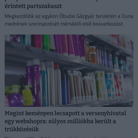
érintett partszakaszt
Megkezdődik az egykori Óbudai Gázgyár területén a Duna
medrének szennyezését mérséklő első beavatkozást.
Megint keményen lecsapott a versenyhivatal
egy webshopra: súlyos milliókba került a
trükközésük