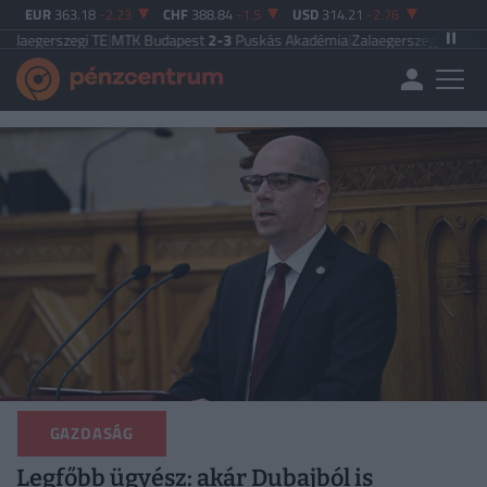
EUR
363.18
-2.23
CHF
388.84
-1.5
USD
314.21
-2.76
i TE
|
MTK Budapest
2-3
Puskás Akadémia
|
Zalaegerszegi TE
5-2
Paksi FC
|
Fer
GAZDASÁG
Legfőbb ügyész: akár Dubajból is