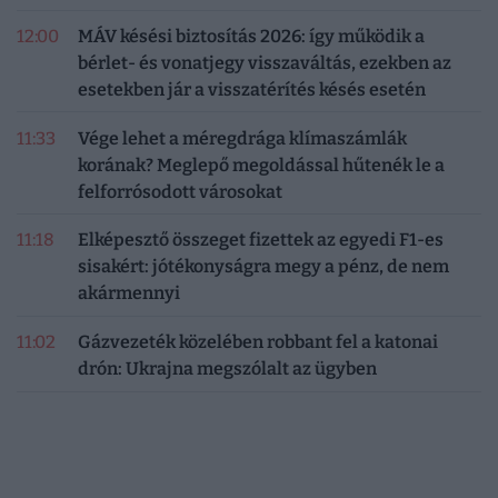
12:00
MÁV késési biztosítás 2026: így működik a
bérlet- és vonatjegy visszaváltás, ezekben az
esetekben jár a visszatérítés késés esetén
11:33
Vége lehet a méregdrága klímaszámlák
korának? Meglepő megoldással hűtenék le a
felforrósodott városokat
11:18
Elképesztő összeget fizettek az egyedi F1-es
sisakért: jótékonyságra megy a pénz, de nem
akármennyi
11:02
Gázvezeték közelében robbant fel a katonai
drón: Ukrajna megszólalt az ügyben