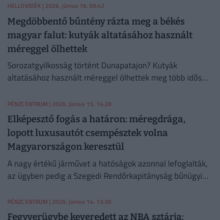
beolvasztását.
HELLOVIDÉK
| 2026. június 16. 09:42
Megdöbbentő bűntény rázta meg a békés
magyar falut: kutyák altatásához használt
méreggel ölhettek
Sorozatgyilkosság történt Dunapatajon? Kutyák
altatásához használt méreggel ölhettek meg több idős
embert a Bács-Kiskun vármegyei nagyközségben.
PÉNZCENTRUM
| 2026. június 15. 14:28
Elképesztő fogás a határon: méregdrága,
lopott luxusautót csempésztek volna
Magyarországon keresztül
A nagy értékű járművet a hatóságok azonnal lefoglalták,
az ügyben pedig a Szegedi Rendőrkapitányság bűnügyi
osztálya folytatja az eljárást.
PÉNZCENTRUM
| 2026. június 14. 13:30
Fegyverügybe keveredett az NBA sztárja: