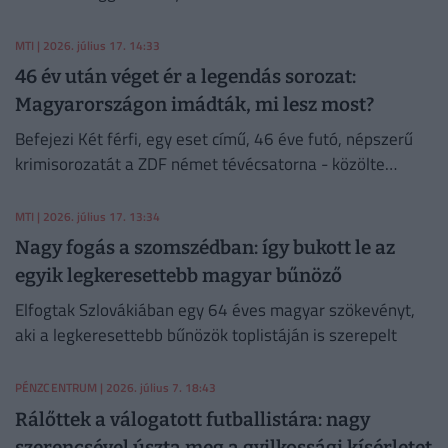
MTI
| 2026. július 17. 14:33
46 év után véget ér a legendás sorozat:
Magyarországon imádták, mi lesz most?
Befejezi Két férfi, egy eset című, 46 éve futó, népszerű
krimisorozatát a ZDF német tévécsatorna - közölte
pénteken a mainzi műsorszolgáltató.
MTI
| 2026. július 17. 13:34
Nagy fogás a szomszédban: így bukott le az
egyik legkeresettebb magyar bűnöző
Elfogtak Szlovákiában egy 64 éves magyar szökevényt,
aki a legkeresettebb bűnözök toplistáján is szerepelt
PÉNZCENTRUM
| 2026. július 7. 18:43
Rálőttek a válogatott futballistára: nagy
szerencsével úszta meg a gyilkossági kísérletet