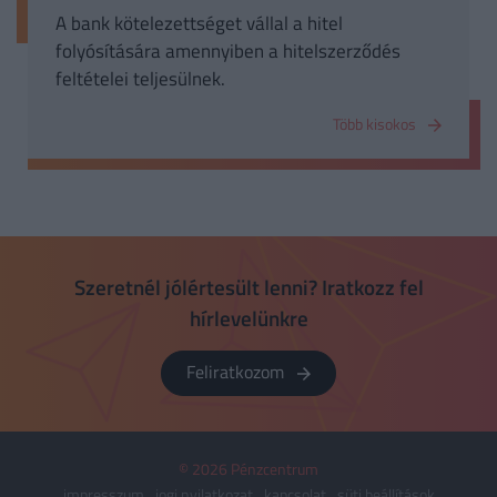
A bank kötelezettséget vállal a hitel
folyósítására amennyiben a hitelszerződés
feltételei teljesülnek.
Több kisokos
Szeretnél jólértesült lenni? Iratkozz fel
hírlevelünkre
Feliratkozom
© 2026 Pénzcentrum
impresszum
jogi nyilatkozat
kapcsolat
süti beállítások