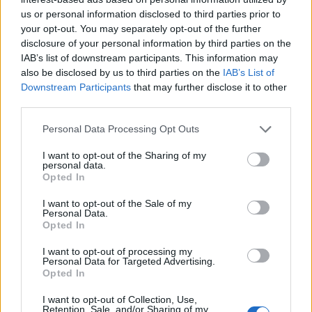
rajtaütésben, amelyben egy illegális dohánytermékkel
us or personal information disclosed to third parties prior to
csencselő bandát kapcsoltak le.
your opt-out. You may separately opt-out of the further
PÉNZCENTRUM
| 2026. június 5. 11:40
disclosure of your personal information by third parties on the
IAB’s list of downstream participants. This information may
A kapitányság előtt gyújtották fel egy rendőr
also be disclosed by us to third parties on the
IAB’s List of
autóját Budapest mellett: ki és mit akart neki
Downstream Participants
that may further disclose it to other
third parties.
üzenni?
Az ügyészség indítványozta annak a férfinak a
Personal Data Processing Opt Outs
letartóztatását, aki felgyújtotta egy rendőr autóját a
I want to opt-out of the Sharing of my
Gödöllői Rendőrkapitányság előtt.
personal data.
Opted In
PÉNZCENTRUM/MTI
| 2026. június 3. 17:33
Elképesztő csalássorozatot leplezett le a NAV:
I want to opt-out of the Sale of my
Personal Data.
több százmilliós kárt okoztak a hamisítók
Opted In
Országos akcióban csapott le a NAV: nyomdagépeket,
I want to opt-out of processing my
Personal Data for Targeted Advertising.
hamis címkéket és jelentős készpénzvagyont foglaltak le.
Opted In
I want to opt-out of Collection, Use,
PÉNZCENTRUM
| 2026. június 2. 18:15
Retention, Sale, and/or Sharing of my