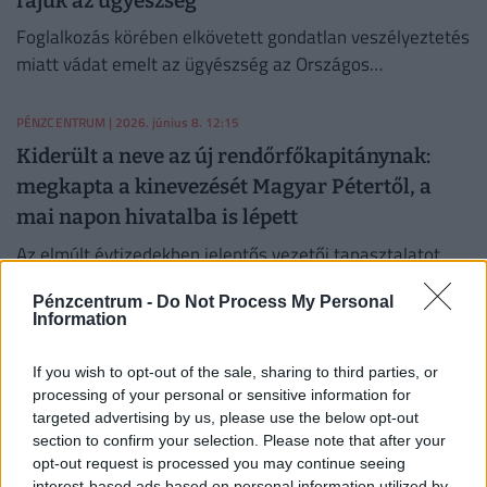
rájuk az ügyészség
Foglalkozás körében elkövetett gondatlan veszélyeztetés
miatt vádat emelt az ügyészség az Országos
Mentőszolgálat négy munkatársa ellen.
PÉNZCENTRUM
| 2026. június 8. 12:15
Kiderült a neve az új rendőrfőkapitánynak:
megkapta a kinevezését Magyar Pétertől, a
mai napon hivatalba is lépett
Az elmúlt évtizedekben jelentős vezetői tapasztalatot
halmozott fel, hiszen irányította az edelényi és a
Pénzcentrum -
Do Not Process My Personal
kazincbarcikai kapitányságot is.
Information
MTI
| 2026. június 6. 20:01
Cigicsempész bandát fogtak a pénzügyőrök:
If you wish to opt-out of the sale, sharing to third parties, or
processing of your personal or sensitive information for
egymillió dobozt találtak a rajtaütéskor,
targeted advertising by us, please use the below opt-out
kattant is a bilincs
section to confirm your selection. Please note that after your
opt-out request is processed you may continue seeing
A NAV bevetési egysége is részt vett abban a
interest-based ads based on personal information utilized by