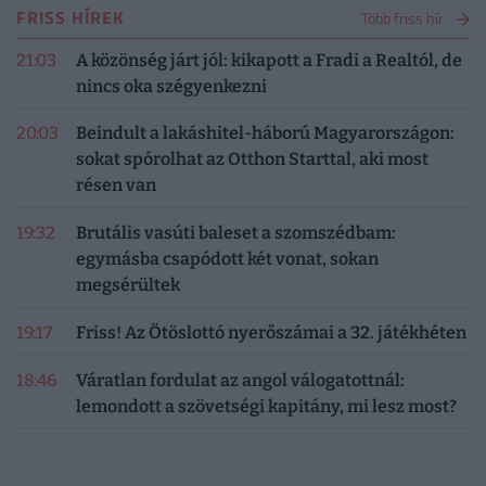
FRISS HÍREK
Több friss hír
21:03
A közönség járt jól: kikapott a Fradi a Realtól, de
nincs oka szégyenkezni
20:03
Beindult a lakáshitel-háború Magyarországon:
sokat spórolhat az Otthon Starttal, aki most
résen van
19:32
Brutális vasúti baleset a szomszédbam:
egymásba csapódott két vonat, sokan
megsérültek
19:17
Friss! Az Ötöslottó nyerőszámai a 32. játékhéten
18:46
Váratlan fordulat az angol válogatottnál:
lemondott a szövetségi kapitány, mi lesz most?