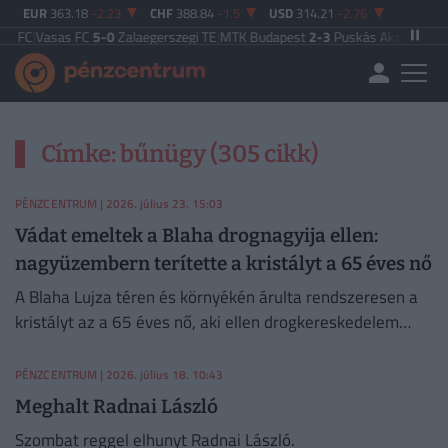
EUR
363.18
-2.23
CHF
388.84
-1.5
USD
314.21
-2.76
 FC
|
Vasas FC
5-0
Zalaegerszegi TE
|
MTK Budapest
2-3
Puskás Akadémia
|
Zal
Címke: bűnügy (305 cikk)
PÉNZCENTRUM
| 2026. július 23. 15:03
Vádat emeltek a Blaha drognagyija ellen:
nagyüzembern terítette a kristályt a 65 éves nő
A Blaha Lujza téren és környékén árulta rendszeresen a
kristályt az a 65 éves nő, aki ellen drogkereskedelem
miatt emelt vádat a Budapesti VIII. Kerületi Ügyészség
PÉNZCENTRUM
| 2026. július 18. 10:43
Meghalt Radnai László
Szombat reggel elhunyt Radnai László.