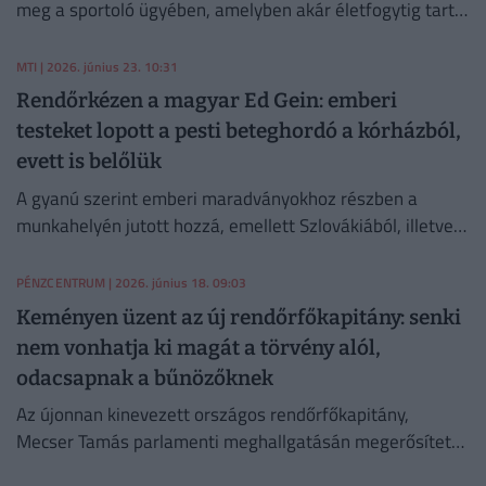
meg a sportoló ügyében, amelyben akár életfogytig tartó
börtönbüntetést is kiszabhatnak.
MTI
| 2026. június 23. 10:31
Rendőrkézen a magyar Ed Gein: emberi
testeket lopott a pesti beteghordó a kórházból,
evett is belőlük
A gyanú szerint emberi maradványokhoz részben a
munkahelyén jutott hozzá, emellett Szlovákiából, illetve
magyarországi elhagyott temetőkből is szerezhetett
holttestrészeket.
PÉNZCENTRUM
| 2026. június 18. 09:03
Keményen üzent az új rendőrfőkapitány: senki
nem vonhatja ki magát a törvény alól,
odacsapnak a bűnözőknek
Az újonnan kinevezett országos rendőrfőkapitány,
Mecser Tamás parlamenti meghallgatásán megerősítette
a Terrorelhárítási Központ rendőrségbe történő