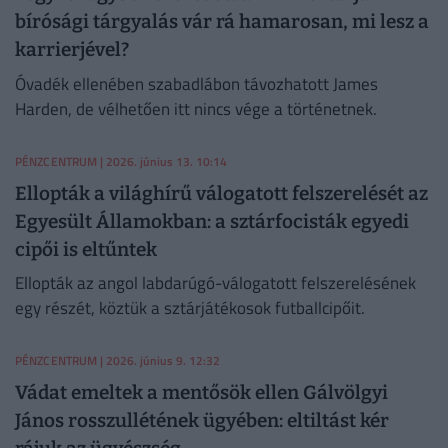
bírósági tárgyalás vár rá hamarosan, mi lesz a
karrierjével?
Óvadék ellenében szabadlábon távozhatott James
Harden, de vélhetően itt nincs vége a történetnek.
PÉNZCENTRUM
| 2026. június 13. 10:14
Ellopták a világhírű válogatott felszerelését az
Egyesült Államokban: a sztárfocisták egyedi
cipői is eltűntek
Ellopták az angol labdarúgó-válogatott felszerelésének
egy részét, köztük a sztárjátékosok futballcipőit.
PÉNZCENTRUM
| 2026. június 9. 12:32
Vádat emeltek a mentősök ellen Gálvölgyi
János rosszullétének ügyében: eltiltást kér