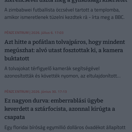
A zimbabwei futballista öccsével tartott a templomba,
amikor ismeretlenek tüzelni kezdtek rá - írta meg a BBC.
PÉNZCENTRUM
| 2026. július 6. 17:03
Azt hitte a pofátlan tolvajpáros, hogy mindent
megúszhat: alvó utast fosztottak ki, a kamera
buktatott
A tolvajokat térfigyelő kamerák segítségével
azonosították és követték nyomon, az eltulajdonított
holmikat pedig visszaadták a tulajdonosnak.
PÉNZCENTRUM
| 2026. június 30. 17:13
Ez nagyon durva: emberrablási ügybe
keverdett a sztárfocista, azonnal kirúgta a
csapata
Egy floridai bíróság egymillió dolláros óvadékot állapított