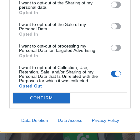
I want to opt-out of the Sharing of my
is csökkenthetik a...
personal data.
Opted In
I want to opt-out of the Sale of my
Personal Data.
Opted In
I want to opt-out of processing my
Personal Data for Targeted Advertising.
Opted In
I want to opt-out of Collection, Use,
Retention, Sale, and/or Sharing of my
Personal Data that Is Unrelated with the
Nagyot fogott Toto, a vámosok kutyája: 17
Purposes for which it was collected.
Opted Out
milliós illegális cigifogás került elő a raktérből
A bútorszállítmányba rejtett, több mint hatezer doboznyi
CONFIRM
csempészárut a pénzügyőrök lefoglalták.
Data Deletion
Data Access
Privacy Policy