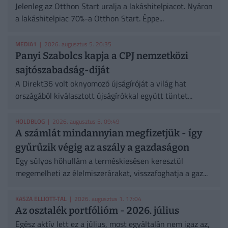
Jelenleg az Otthon Start uralja a lakáshitelpiacot. Nyáron
a lakáshitelpiac 70%-a Otthon Start. Éppe...
MEDIA1
| 2026. augusztus 5. 20:35
Panyi Szabolcs kapja a CPJ nemzetközi
sajtószabadság-díját
A Direkt36 volt oknyomozó újságíróját a világ hat
országából kiválasztott újságírókkal együtt tüntet...
HOLDBLOG
| 2026. augusztus 5. 09:49
A számlát mindannyian megfizetjük - így
gyűrűzik végig az aszály a gazdaságon
Egy súlyos hőhullám a terméskiesésen keresztül
megemelheti az élelmiszerárakat, visszafoghatja a gaz...
KASZA ELLIOTT-TAL
| 2026. augusztus 1. 17:04
Az osztalék portfólióm - 2026. július
Egész aktív lett ez a július, most egyáltalán nem igaz az,