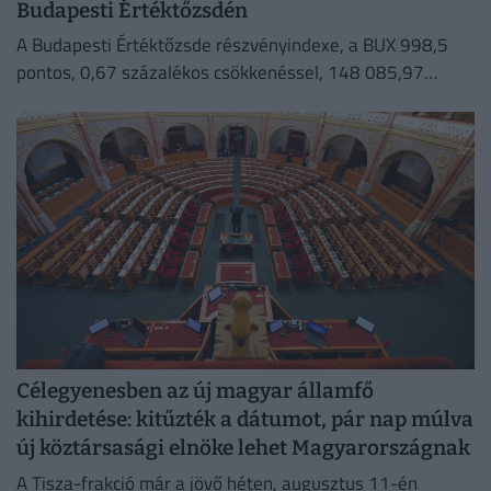
Budapesti Értéktőzsdén
A Budapesti Értéktőzsde részvényindexe, a BUX 998,5
pontos, 0,67 százalékos csökkenéssel, 148 085,97
ponton zárt szerdán.
Célegyenesben az új magyar államfő
kihirdetése: kitűzték a dátumot, pár nap múlva
új köztársasági elnöke lehet Magyarországnak
A Tisza-frakció már a jövő héten, augusztus 11-én