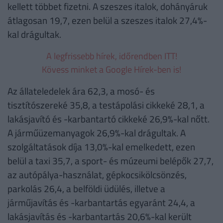
kellett többet fizetni. A szeszes italok, dohányáruk
átlagosan 19,7, ezen belül a szeszes italok 27,4%-
kal drágultak.
A legfrissebb hírek, időrendben ITT!
Kövess minket a Google Hírek-ben is!
Az állateledelek ára 62,3, a mosó- és
tisztítószereké 35,8, a testápolási cikkeké 28,1, a
lakásjavító és -karbantartó cikkeké 26,9%-kal nőtt.
A járműüzemanyagok 26,9%-kal drágultak. A
szolgáltatások díja 13,0%-kal emelkedett, ezen
belül a taxi 35,7, a sport- és múzeumi belépők 27,7,
az autópálya-használat, gépkocsikölcsönzés,
parkolás 26,4, a belföldi üdülés, illetve a
járműjavítás és -karbantartás egyaránt 24,4, a
lakásjavítás és -karbantartás 20,6%-kal került