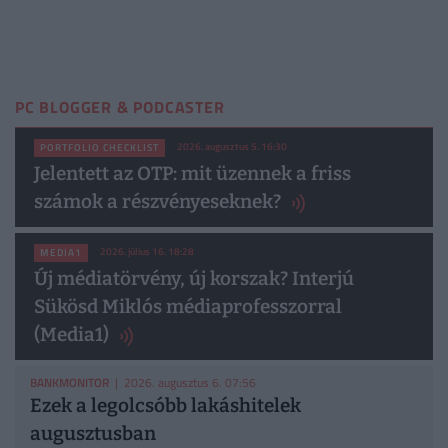
PC BLOGGER & PODCASTER
2026. augusztus 5. 16:30
PORTFOLIO CHECKLIST
Jelentett az OTP: mit üzennek a friss
számok a részvényeseknek?
2026. július 16. 18:28
MEDIA1
Új médiatörvény, új korszak? Interjú
Sükösd Miklós médiaprofesszorral
(Media1)
BANKMONITOR
| 2026. augusztus 6. 07:56
Ezek a legolcsóbb lakáshitelek
augusztusban