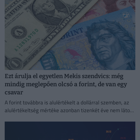
Ezt árulja el egyetlen Mekis szendvics: még
mindig meglepően olcsó a forint, de van egy
csavar
A forint továbbra is alulértékelt a dollárral szemben, az
alulértékeltség mértéke azonban tizenkét éve nem látott
legalacsonyabb szintre csökkent.