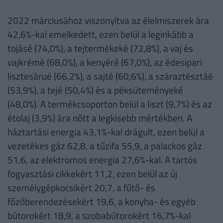
2022 márciusához viszonyítva az élelmiszerek ára
42,6%-kal emelkedett, ezen belül a leginkább a
tojásé (74,0%), a tejtermékeké (72,8%), a vaj és
vajkrémé (68,0%), a kenyéré (67,0%), az édesipari
lisztesárué (66,2%), a sajté (60,6%), a száraztésztáé
(53,9%), a tejé (50,4%) és a péksüteményeké
(48,0%). A termékcsoporton belül a liszt (9,7%) és az
étolaj (3,9%) ára nőtt a legkisebb mértékben. A
háztartási energia 43,1%-kal drágult, ezen belül a
vezetékes gáz 62,8, a tűzifa 55,9, a palackos gáz
51,6, az elektromos energia 27,6%-kal. A tartós
fogyasztási cikkekért 11,2, ezen belül az új
személygépkocsikért 20,7, a fűtő- és
főzőberendezésekért 19,6, a konyha- és egyéb
bútorokért 18,9, a szobabútorokért 16,7%-kal