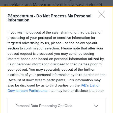
megválasztaná Magyarország új köztársasági elnökét, az
erről szóló indítványt szerdán be is nyújtották az
Pénzcentrum -
Do Not Process My Personal
Országgyűlésnek.
Information
If you wish to opt-out of the sale, sharing to third parties, or
processing of your personal or sensitive information for
targeted advertising by us, please use the below opt-out
section to confirm your selection. Please note that after your
opt-out request is processed you may continue seeing
interest-based ads based on personal information utilized by
us or personal information disclosed to third parties prior to
your opt-out. You may separately opt-out of the further
disclosure of your personal information by third parties on the
Letérdel a magyar gazdaság Paks miatt?
IAB’s list of downstream participants. This information may
Ítéletet mondtak az elemzők, súlyos
also be disclosed by us to third parties on the
IAB’s List of
következmények jöhetnek
Downstream Participants
that may further disclose it to other
third parties.
Ugyan az ipari szereplők önkéntes árammegtakarítása
segít elkerülni a hálózat összeomlását, a kényszerű
Personal Data Processing Opt Outs
leállások és a súlyos aszály hetente akár 0,1 százalékkal