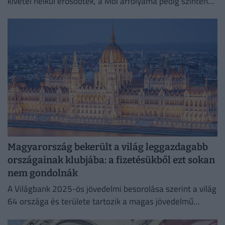
kivétel nélkül erősödtek, a Mol árfolyama pedig szintén
soha nem látott magasságba emelkedett.
Magyarország bekerült a világ leggazdagabb
országainak klubjába: a fizetésükből ezt sokan
nem gondolnák
A Világbank 2025-ös jövedelmi besorolása szerint a világ
64 országa és területe tartozik a magas jövedelmű
gazdaságok közé, köztük Magyarország is.