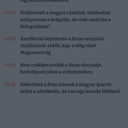
fogyasztáscsökkentést
09:00
Örülhetnek a magyar vásárlók: történelmi
mélyponton a drágulás, de csak most jön a
hidegzuhany?
08:50
Rendkívüli bejelentés a Duna vészjósló
vízállásáról: eldőlt, kap-e elég vizet
Magyarország
08:44
Nem csökken tovább a Duna vízszintje,
fordulópont jöhet a vízhelyzetben
08:35
Kiderültek a friss számok a magyar iparról:
óriási a növekedés, de van egy komoly bökkenő