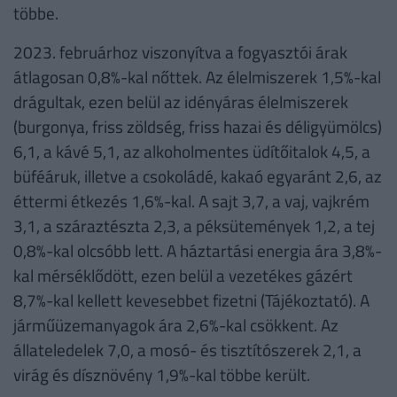
többe.
2023. februárhoz viszonyítva a fogyasztói árak
átlagosan 0,8%-kal nőttek. Az élelmiszerek 1,5%-kal
drágultak, ezen belül az idényáras élelmiszerek
(burgonya, friss zöldség, friss hazai és déligyümölcs)
6,1, a kávé 5,1, az alkoholmentes üdítőitalok 4,5, a
büféáruk, illetve a csokoládé, kakaó egyaránt 2,6, az
éttermi étkezés 1,6%-kal. A sajt 3,7, a vaj, vajkrém
3,1, a száraztészta 2,3, a péksütemények 1,2, a tej
0,8%-kal olcsóbb lett. A háztartási energia ára 3,8%-
kal mérséklődött, ezen belül a vezetékes gázért
8,7%-kal kellett kevesebbet fizetni (Tájékoztató). A
járműüzemanyagok ára 2,6%-kal csökkent. Az
állateledelek 7,0, a mosó- és tisztítószerek 2,1, a
virág és dísznövény 1,9%-kal többe került.