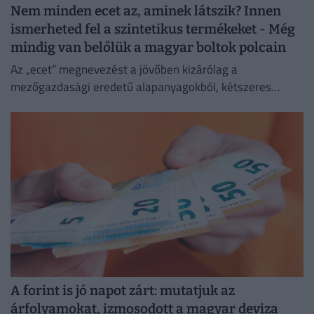
Nem minden ecet az, aminek látszik? Innen
ismerheted fel a szintetikus termékeket - Még
mindig van belőlük a magyar boltok polcain
Az „ecet” megnevezést a jövőben kizárólag a
mezőgazdasági eredetű alapanyagokból, kétszeres
biológiai erjesztéssel előállított termékek viselhetik.
A forint is jó napot zárt: mutatjuk az
árfolyamokat, izmosodott a magyar deviza