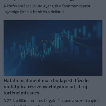
A közös európai valuta gyengült a forinthoz képest,
ugyanígy járt a a frank és a dollár is.
Hatalmasat ment ma a budapesti tőzsde:
mutatjuk a részvényárfolyamokat, itt új
történelmi csúcs
A 23,4 milliárd forintos forgalmú napon a vezető papírok