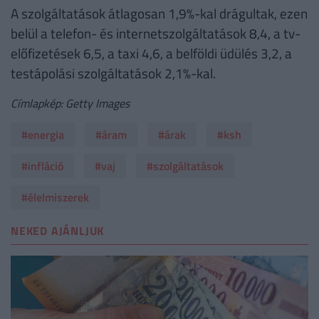
A szolgáltatások átlagosan 1,9%-kal drágultak, ezen
belül a telefon- és internetszolgáltatások 8,4, a tv-
előfizetések 6,5, a taxi 4,6, a belföldi üdülés 3,2, a
testápolási szolgáltatások 2,1%-kal.
Címlapkép: Getty Images
#energia
#áram
#árak
#ksh
#infláció
#vaj
#szolgáltatások
#élelmiszerek
NEKED AJÁNLJUK