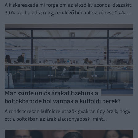
A kiskereskedelmi forgalom az előző év azonos időszakit
3,0%-kal haladta meg, az előző hónaphoz képest 0,4%-
kal mérséklődött
Már szinte uniós árakat fizetünk a
boltokban: de hol vannak a külföldi bérek?
A rendszeresen külföldre utazók gyakran úgy érzik, hogy
ott a boltokban az árak alacsonyabbak, mint
Magyarországon.