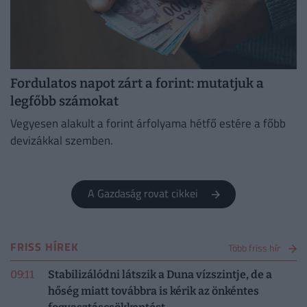
Fordulatos napot zárt a forint: mutatjuk a
legfőbb számokat
Vegyesen alakult a forint árfolyama hétfő estére a főbb
devizákkal szemben.
A Gazdaság rovat cikkei
FRISS HÍREK
Több friss hír
09:11
Stabilizálódni látszik a Duna vízszintje, de a
hőség miatt továbbra is kérik az önkéntes