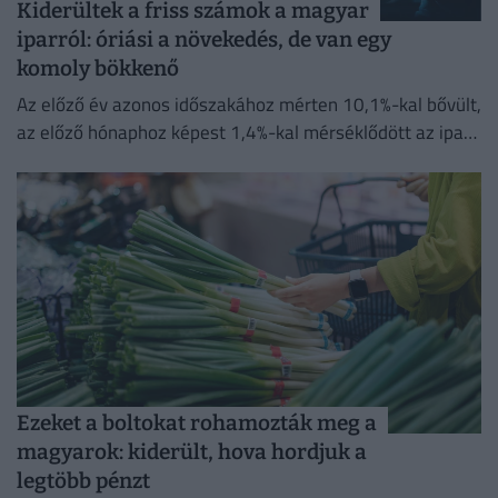
Kiderültek a friss számok a magyar
iparról: óriási a növekedés, de van egy
komoly bökkenő
Az előző év azonos időszakához mérten 10,1%-kal bővült,
az előző hónaphoz képest 1,4%-kal mérséklődött az ipari
termelés
Ezeket a boltokat rohamozták meg a
magyarok: kiderült, hova hordjuk a
legtöbb pénzt