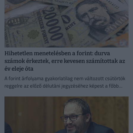
Hihetetlen menetelésben a forint: durva
számok érkeztek, erre kevesen számítottak az
év eleje óta
A forint árfolyama gyakorlatilag nem változott csütörtök
reggelre az előző délutáni jegyzéséhez képest a főbb
devizákkal szemben a bankközi piacon.