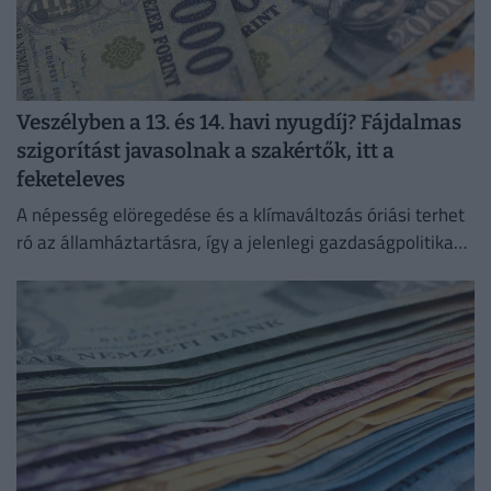
Veszélyben a 13. és 14. havi nyugdíj? Fájdalmas
szigorítást javasolnak a szakértők, itt a
feketeleves
A népesség elöregedése és a klímaváltozás óriási terhet
ró az államháztartásra, így a jelenlegi gazdaságpolitika
fenntartása esetén a magyar államadósság 2050-re a
GDP 180 százaléka...