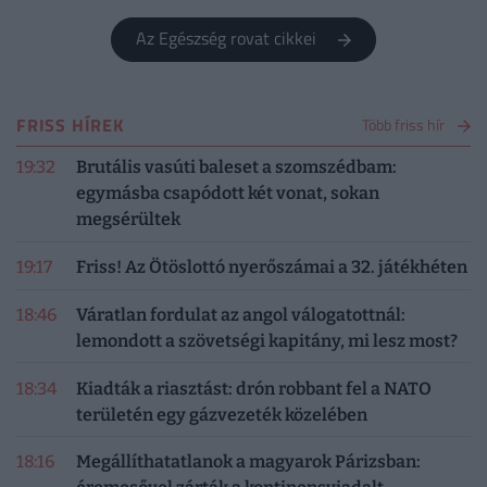
Az Egészség rovat cikkei
FRISS HÍREK
Több friss hír
19:32
Brutális vasúti baleset a szomszédbam:
egymásba csapódott két vonat, sokan
megsérültek
19:17
Friss! Az Ötöslottó nyerőszámai a 32. játékhéten
18:46
Váratlan fordulat az angol válogatottnál:
lemondott a szövetségi kapitány, mi lesz most?
18:34
Kiadták a riasztást: drón robbant fel a NATO
területén egy gázvezeték közelében
18:16
Megállíthatatlanok a magyarok Párizsban: