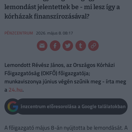
lemondást jelentettek be - mi lesz így a
kórházak finanszírozásával?
PÉNZCENTRUM
2026. május 8. 08:17
Lemondott Révész János, az Országos Kórházi
Főigazgatóság (OKFŐ) főigazgatója;
munkaviszonya június végén szűnik meg - írta meg
a
24.hu
.
Pénzcentrum előresorolása a Google találatokban
A főigazgató május 8-án nyújtotta be lemondását. A