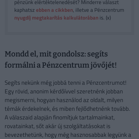
pénzünk elértéktelenedését? Minderre választ
kaphatsz
ebben a cikkben
, illetve a Pénzcentrum
nyugdíj megtakarítás kalkulátorában
is. (x)
Mondd el, mit gondolsz: segíts
formálni a Pénzcentrum jövőjét!
Segíts nekünk még jobbá tenni a Pénzcentrumot!
Egy rövid, anonim kérdőívvel szeretnénk jobban
megismerni, hogyan használod az oldalt, milyen
témák érdekelnek, és miben fejlődhetnénk tovább.
A válaszaid alapján finomítjuk tartalmainkat,
rovatainkat, sőt akár új szolgáltatásokat is
bevezethetünk, hogy még hasznosabbak legyünk a