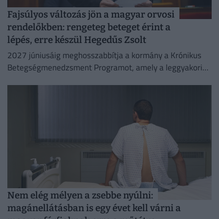
Fajsúlyos változás jön a magyar orvosi
rendelőkben: rengeteg beteget érint a
lépés, erre készül Hegedűs Zsolt
2027 júniusáig meghosszabbítja a kormány a Krónikus
Betegségmenedzsment Programot, amely a leggyakoribb
krónikus betegségek háziorvosi gondozását támogatja.
Nem elég mélyen a zsebbe nyúlni:
magánellátásban is egy évet kell várni a