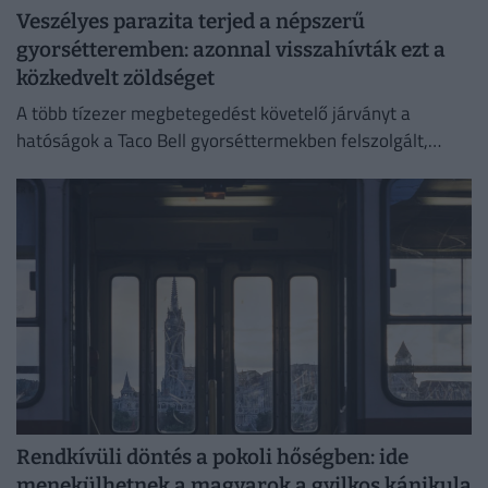
Veszélyes parazita terjed a népszerű
gyorsétteremben: azonnal visszahívták ezt a
közkedvelt zöldséget
A több tízezer megbetegedést követelő járványt a
hatóságok a Taco Bell gyorséttermekben felszolgált,
Közép-Mexikóból származó jégsalátával hozták
összefüggésbe.
Rendkívüli döntés a pokoli hőségben: ide
menekülhetnek a magyarok a gyilkos kánikula