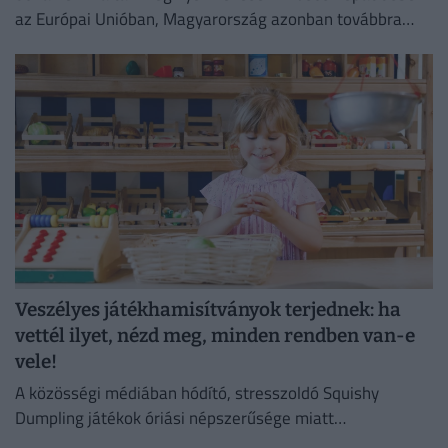
az Európai Unióban, Magyarország azonban továbbra
sem tartozik a legjobban teljesítő országok közé.
Veszélyes játékhamisítványok terjednek: ha
vettél ilyet, nézd meg, minden rendben van-e
vele!
A közösségi médiában hódító, stresszoldó Squishy
Dumpling játékok óriási népszerűsége miatt
elárasztották a piacot az olcsó és rendkívül veszélyes