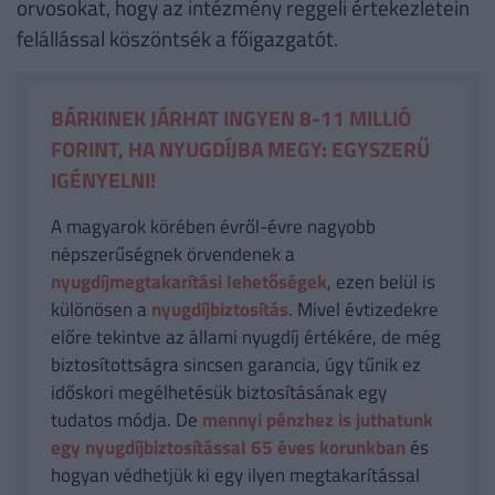
orvosokat, hogy az intézmény reggeli értekezletein
felállással köszöntsék a főigazgatót.
BÁRKINEK JÁRHAT INGYEN 8-11 MILLIÓ
FORINT, HA NYUGDÍJBA MEGY: EGYSZERŰ
IGÉNYELNI!
A magyarok körében évről-évre nagyobb
népszerűségnek örvendenek a
nyugdíjmegtakarítási lehetőségek
, ezen belül is
különösen a
nyugdíjbiztosítás
. Mivel évtizedekre
előre tekintve az állami nyugdíj értékére, de még
biztosítottságra sincsen garancia, úgy tűnik ez
időskori megélhetésük biztosításának egy
tudatos módja. De
mennyi pénzhez is juthatunk
egy nyugdíjbiztosítással 65 éves korunkban
és
hogyan védhetjük ki egy ilyen megtakarítással