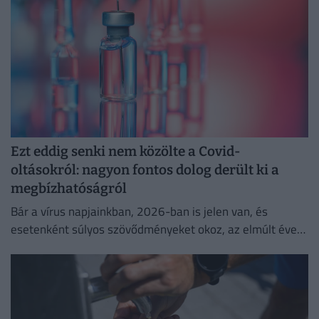
Ezt eddig senki nem közölte a Covid-
oltásokról: nagyon fontos dolog derült ki a
megbízhatóságról
Bár a vírus napjainkban, 2026-ban is jelen van, és
esetenként súlyos szövődményeket okoz, az elmúlt évek
adatai egyértelműen igazolják a vakcinák
biztonságosságát.