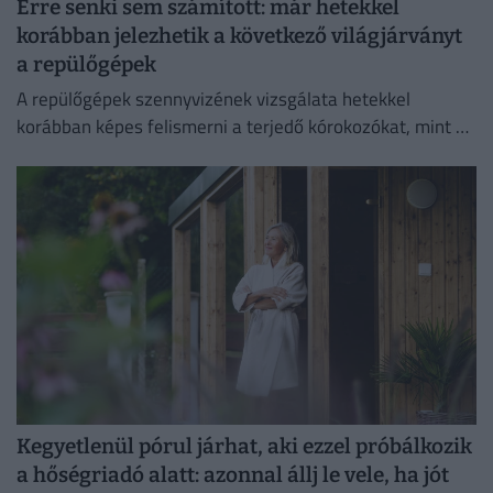
Erre senki sem számított: már hetekkel
korábban jelezhetik a következő világjárványt
a repülőgépek
A repülőgépek szennyvizének vizsgálata hetekkel
korábban képes felismerni a terjedő kórokozókat, mint a
hagyományos globális járványügyi megfigyelési
módszerek.
Kegyetlenül pórul járhat, aki ezzel próbálkozik
a hőségriadó alatt: azonnal állj le vele, ha jót