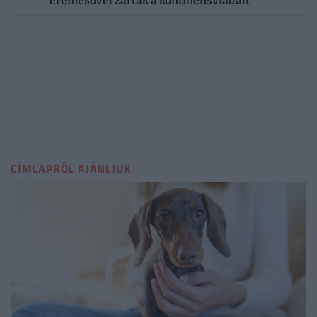
éremesővel zárták a kontinensviadalt
CÍMLAPRÓL AJÁNLJUK