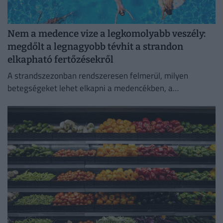
Nem a medence vize a legkomolyabb veszély:
megdőlt a legnagyobb tévhit a strandon
elkapható fertőzésekről
A strandszezonban rendszeresen felmerül, milyen
betegségeket lehet elkapni a medencékben, a
termálfürdőkben vagy a természetes vizekben.