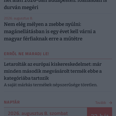
hét alatt 2026-ban Budapesten: főállásban is
durván megéri
2026. augusztus 8.
Nem elég mélyen a zsebbe nyúlni:
magánellátásban is egy évet kell várni a
magyar férfiaknak erre a műtétre
ERRŐL NE MARADJ LE!
Letarolták az európai kiskereskedelmet: már
minden második megvásárolt termék ebbe a
kategóriába tartozik
A saját márkás termékek népszerűsége töretlen.
NAPTÁR
Tovább
2026. augusztus 8. szombat