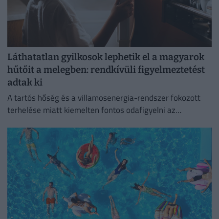
Láthatatlan gyilkosok lephetik el a magyarok
hűtőit a melegben: rendkívüli figyelmeztetést
adtak ki
A tartós hőség és a villamosenergia-rendszer fokozott
terhelése miatt kiemelten fontos odafigyelni az
élelmiszerek megfelelő tárolására.