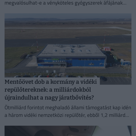
megvalósulhat-e a vényköteles gyógyszerek áfájának
eltörlése.
Mentőövet dob a kormány a vidéki
repülőtereknek: a milliárdokból
újraindulhat a nagy járatbővítés?
Ötmilliárd forintot meghaladó állami támogatást kap idén
a három vidéki nemzetközi repülőtér, ebből 1,2 milliárd
forint jut a sármelléki Hévíz–Balaton Airportnak.