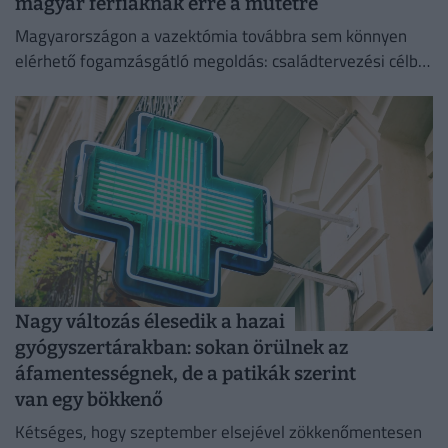
magyar férfiaknak erre a műtétre
Magyarországon a vazektómia továbbra sem könnyen
elérhető fogamzásgátló megoldás: családtervezési célból
csak szigorú feltételek teljesülése esetén végezhető el.
Nagy változás élesedik a hazai
gyógyszertárakban: sokan örülnek az
áfamentességnek, de a patikák szerint
van egy bökkenő
Kétséges, hogy szeptember elsejével zökkenőmentesen