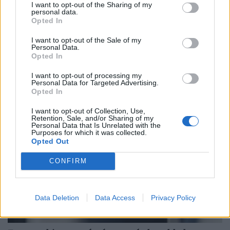
I want to opt-out of the Sharing of my
personal data.
Opted In
Sokkoló, mit művel a testünkkel a mindennapi
mobilozás: észre sem vesszük, és máris kész a
I want to opt-out of the Sale of my
Personal Data.
baj
Opted In
Egyre több figyelem irányul arra, hogy a folyamatos
I want to opt-out of processing my
képernyőhasználat milyen apró változásokat idézhet elő
Personal Data for Targeted Advertising.
Opted In
a szervezetben.
I want to opt-out of Collection, Use,
Retention, Sale, and/or Sharing of my
Personal Data that Is Unrelated with the
Purposes for which it was collected.
Opted Out
CONFIRM
Data Deletion
Data Access
Privacy Policy