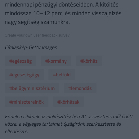
mindennapi pénzügyi döntéseidben. A kitöltés
mindössze 10–12 perc, és minden visszajelzés
nagy segítség számunkra.
Create your own user feedback survey
Címlapkép: Getty Images
#egészség
#kormány
#kórház
#egészségügy
#belföld
#belügyminisztérium
#lemondás
#miniszterelnök
#kórházak
Ennek a cikknek az előkészítésében AI-asszisztens működött
közre, a végleges tartalmat újságírónk szerkesztette és
ellenőrizte.