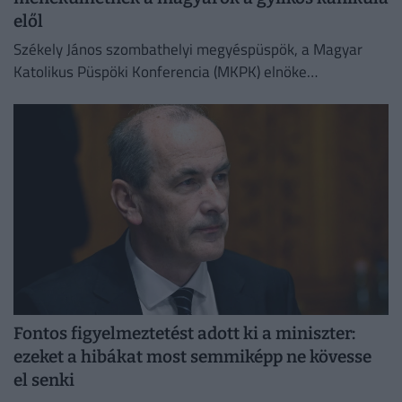
elől
Székely János szombathelyi megyéspüspök, a Magyar
Katolikus Püspöki Konferencia (MKPK) elnöke
megismételte korábbi felhívását, amelyben a templomok
megnyitását kérte a nap legmelegebb óráiban
Fontos figyelmeztetést adott ki a miniszter:
ezeket a hibákat most semmiképp ne kövesse
el senki