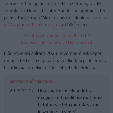
szervezet honlapján közzétett közleményt az MTI
szemlézte. Révészt Pintér Sándor belügyminiszter
javaslatára Orbán Viktor miniszterelnök
nevezte ki
2024. január 1-jei hatállyal
az OKFŐ élére.
A legfrissebb hírek, időrendben ITT!
Kövess minket a Google Hírek-ben is!
Elődjét, Jenei Zoltánt 2023 novemberének végén
menesztették, az ágazat gazdálkodási problémáira
hivatkozva, amelyekért Jeneit tették felelőssé.
KAPCSOLÓDÓ CIKKEINK:
2025.11.17.
Óriási változás élesedett a
magyar kórházakban: már most
hatalmas a felháborodás - mi
lesz ennek a vége?