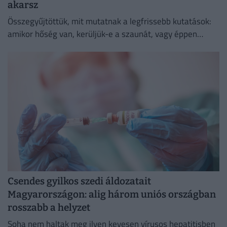
akarsz
Összegyűjtöttük, mit mutatnak a legfrissebb kutatások:
amikor hőség van, kerüljük-e a szaunát, vagy éppen
ellenkezőleg.
Csendes gyilkos szedi áldozatait
Magyarországon: alig három uniós országban
rosszabb a helyzet
Soha nem haltak meg ilyen kevesen vírusos hepatitisben