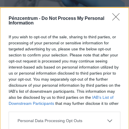
Pénzcentrum -
Do Not Process My Personal
Súlyos, ami kiderült a népszerű
Information
csodagyógyszerről: elképesztően sok
melléhatást találtak, rengeteg haláleset is
If you wish to opt-out of the sale, sharing to third parties, or
processing of your personal or sensitive information for
történt
targeted advertising by us, please use the below opt-out
A jelenlegi tudományos bizonyítékok alapján a
section to confirm your selection. Please note that after your
készítmények alkalmazásának előnyei továbbra is
opt-out request is processed you may continue seeing
felülmúlják a kockázatokat.
interest-based ads based on personal information utilized by
us or personal information disclosed to third parties prior to
your opt-out. You may separately opt-out of the further
disclosure of your personal information by third parties on the
IAB’s list of downstream participants. This information may
also be disclosed by us to third parties on the
IAB’s List of
Downstream Participants
that may further disclose it to other
third parties.
Personal Data Processing Opt Outs