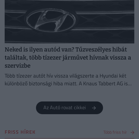
Neked is ilyen autód van? Tűzveszélyes hibát
találtak, több tízezer járművet hívnak vissza a
szervizbe
Több tízezer autót hív vissza világszerte a Hyundai két
különböző biztonsági hiba miatt. A Knaus Tabbert AG is
több ezer lakóautót rendel vissza ellenőrzésre.
Az Autó rovat cikkei
FRISS HÍREK
Több friss hír