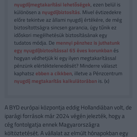
nyugdíjmegtakarítási lehetőségek
, ezen belül is
különösen a
nyugdíjbiztosítás
. Mivel évtizedekre
előre tekintve az állami nyugdíj értékére, de még
biztosítottságra sincsen garancia, úgy tűnik ez
időskori megélhetésük biztosításának egy
tudatos módja. De
mennyi pénzhez is juthatunk
egy nyugdíjbiztosítással 65 éves korunkban
és
hogyan védhetjük ki egy ilyen megtakarítással
pénzünk elértéktelenedését? Minderre választ
kaphatsz
ebben a cikkben
, illetve a Pénzcentrum
nyugdíj megtakarítás kalkulátorában
is. (x)
A BYD európai központja eddig Hollandiában volt, de
iparági források már 2024 végén jelezték, hogy a
cég fontolgatja ennek Magyarországra
költöztetését. A vállalat az elmúlt hónapokban egy