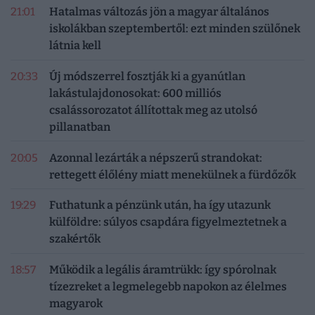
21:01
Hatalmas változás jön a magyar általános
iskolákban szeptembertől: ezt minden szülőnek
látnia kell
20:33
Új módszerrel fosztják ki a gyanútlan
lakástulajdonosokat: 600 milliós
csalássorozatot állítottak meg az utolsó
pillanatban
20:05
Azonnal lezárták a népszerű strandokat:
rettegett élőlény miatt menekülnek a fürdőzők
19:29
Futhatunk a pénzünk után, ha így utazunk
külföldre: súlyos csapdára figyelmeztetnek a
szakértők
18:57
Működik a legális áramtrükk: így spórolnak
tízezreket a legmelegebb napokon az élelmes
magyarok