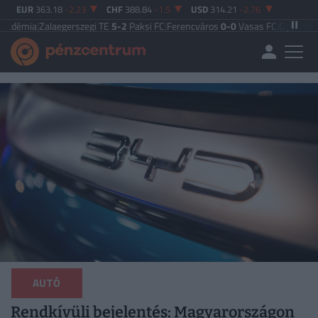
EUR
363.18
-2.23
CHF
388.84
-1.5
USD
314.21
-2.76
laegerszegi TE
5-2
Paksi FC
|
Ferencváros
0-0
Vasas FC
|
Győri ETO FC
4-0
Nyí
AUTÓ
Rendkívüli bejelentés: Magyarországon