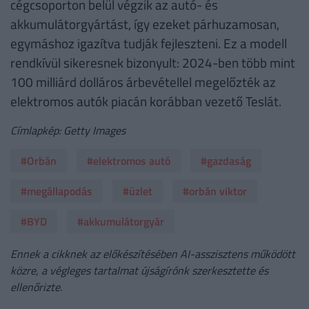
cégcsoporton belül végzik az autó- és
akkumulátorgyártást, így ezeket párhuzamosan,
egymáshoz igazítva tudják fejleszteni. Ez a modell
rendkívül sikeresnek bizonyult: 2024-ben több mint
100 milliárd dolláros árbevétellel megelőzték az
elektromos autók piacán korábban vezető Teslát.
Címlapkép: Getty Images
#Orbán
#elektromos autó
#gazdaság
#megállapodás
#üzlet
#orbán viktor
#BYD
#akkumulátorgyár
Ennek a cikknek az előkészítésében AI-asszisztens működött
közre, a végleges tartalmat újságírónk szerkesztette és
ellenőrizte.