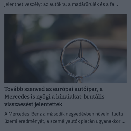
jelenthet veszélyt az autókra: a madárürülék és a fa
gyantája is komoly károkat okozhat a fényezésben.
Tovább szenved az európai autóipar, a
Mercedes is nyögi a kínaiakat: brutális
visszaesést jelentettek
A Mercedes-Benz a második negyedévben növelni tudta
üzemi eredményét, a személyautók piacán ugyanakkor –
különösen a kínai eladások meredek visszaesése miatt –