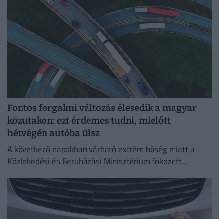
Fontos forgalmi változás élesedik a magyar
közutakon: ezt érdemes tudni, mielőtt
hétvégén autóba ülsz
A következő napokban várható extrém hőség miatt a
Közlekedési és Beruházási Minisztérium fokozott
óvatosságra kér minden közlekedőt.