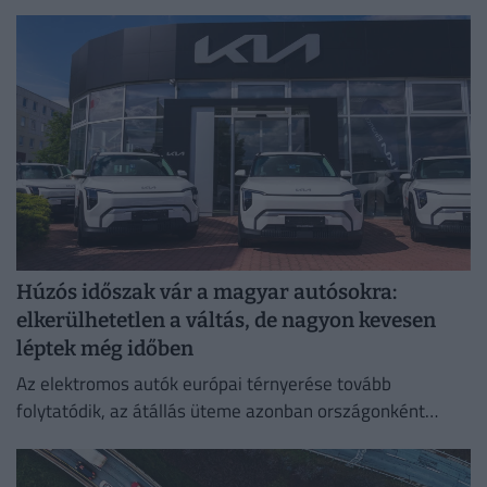
meghatározó szerepet töltenek be.
Húzós időszak vár a magyar autósokra:
elkerülhetetlen a váltás, de nagyon kevesen
léptek még időben
Az elektromos autók európai térnyerése tovább
folytatódik, az átállás üteme azonban országonként
jelentősen eltér.