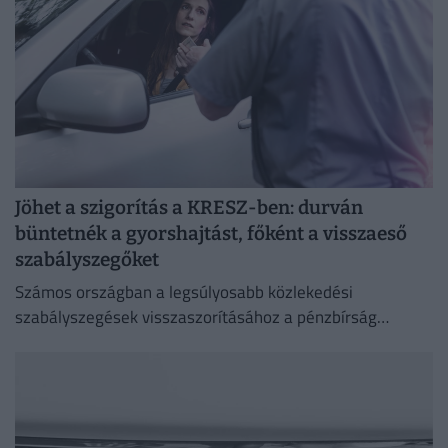
Jöhet a szigorítás a KRESZ-ben: durván
büntetnék a gyorshajtást, főként a visszaeső
szabályszegőket
Számos országban a legsúlyosabb közlekedési
szabályszegések visszaszorításához a pénzbírság
önmagában már nem elég.