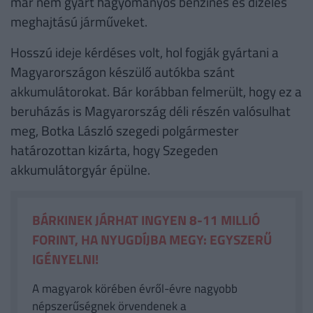
már nem gyárt hagyományos benzines és dízeles
meghajtású járműveket.
Hosszú ideje kérdéses volt, hol fogják gyártani a
Magyarországon készülő autókba szánt
akkumulátorokat. Bár korábban felmerült, hogy ez a
beruházás is Magyarország déli részén valósulhat
meg, Botka László szegedi polgármester
határozottan kizárta, hogy Szegeden
akkumulátorgyár épülne.
BÁRKINEK JÁRHAT INGYEN 8-11 MILLIÓ
FORINT, HA NYUGDÍJBA MEGY: EGYSZERŰ
IGÉNYELNI!
A magyarok körében évről-évre nagyobb
népszerűségnek örvendenek a