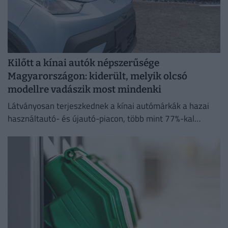
Kilőtt a kínai autók népszerűsége
Magyarországon: kiderült, melyik olcsó
modellre vadászik most mindenki
Látványosan terjeszkednek a kínai autómárkák a hazai
használtautó- és újautó-piacon, több mint 77%-kal
emelkedett a kínai modellek iránti érdeklődések száma
tavalyhoz képest.