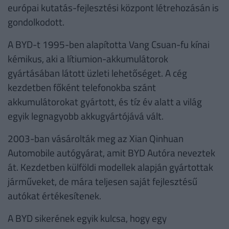
európai kutatás-fejlesztési központ létrehozásán is
gondolkodott.
A BYD-t 1995-ben alapította Vang Csuan-fu kínai
kémikus, aki a lítiumion-akkumulátorok
gyártásában látott üzleti lehetőséget. A cég
kezdetben főként telefonokba szánt
akkumulátorokat gyártott, és tíz év alatt a világ
egyik legnagyobb akkugyártójává vált.
2003-ban vásárolták meg az Xian Qinhuan
Automobile autógyárat, amit BYD Autóra neveztek
át. Kezdetben külföldi modellek alapján gyártottak
járműveket, de mára teljesen saját fejlesztésű
autókat értékesítenek.
A BYD sikerének egyik kulcsa, hogy egy