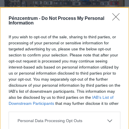
Pénzcentrum -
Do Not Process My Personal
Information
Komoly fordulat a hazai autópiacon:
megrohamozták a vevők ezeket a kocsikat
If you wish to opt-out of the sale, sharing to third parties, or
Az elektromos és hibrid modellek iránti kereslet
processing of your personal or sensitive information for
targeted advertising by us, please use the below opt-out
drasztikusan, több mint 30 százalékkal nőtt az elmúlt egy
section to confirm your selection. Please note that after your
évben.
opt-out request is processed you may continue seeing
interest-based ads based on personal information utilized by
us or personal information disclosed to third parties prior to
your opt-out. You may separately opt-out of the further
disclosure of your personal information by third parties on the
IAB’s list of downstream participants. This information may
also be disclosed by us to third parties on the
IAB’s List of
Downstream Participants
that may further disclose it to other
third parties.
Personal Data Processing Opt Outs