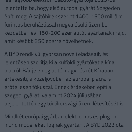
jelentette be, hogy első európai gyárát Szegeden
építi meg. A sajtóhírek szerint 1400-1600 milliárd
forintos beruházással megvalósuló üzemben
kezdetben évi 150-200 ezer autót gyártanak majd,
amit később 350 ezerre növelhetnek.
A BYD rendkívül gyorsan növeli eladásait, és
jelentősen szorítja ki a külföldi gyártókat a kínai
piacról. Bár jelenleg autói nagy részét Kínában
értékesíti, a közeljövőben az európai piacra is
erőteljesen fókuszál. Ennek érdekében építi a
szegedi gyárat, valamint 2024 júliusában
bejelentették egy törökországi üzem létesítését is.
Mindkét európai gyárban elektromos és plug-in
hibrid modelleket fognak gyártani. A BYD 2022 óta