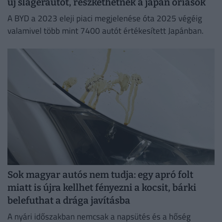
új slágerautót, reszkethetnek a japán óriások
A BYD a 2023 eleji piaci megjelenése óta 2025 végéig
valamivel több mint 7400 autót értékesített Japánban.
Sok magyar autós nem tudja: egy apró folt
miatt is újra kellhet fényezni a kocsit, bárki
belefuthat a drága javításba
A nyári időszakban nemcsak a napsütés és a hőség