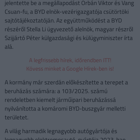
jelentette be a megállapodást Orbán Viktor és Vang
Csuan-fu, a BYD elnök-vezérigazgatója csütörtöki
sajtótájékoztatóján. Az együttműködést a BYD
részéről Stella Li ügyvezető alelnök, magyar részről
Szijjártó Péter külgazdasági és külügyminiszter írta
alá.
A legfrissebb hírek, időrendben ITT!
Kövess minket a Google Hírek-ben is!
A kormány már szerdán előkészítette a terepet a
beruházás számára: a 103/2025. számú
rendeletben kiemelt járműipari beruházássá
nyilvánította a komáromi BYD-buszgyár melletti
területet.
A világ harmadik legnagyobb autógyártója és
legnagyobb elektromosautó-gyártója 2023-ban