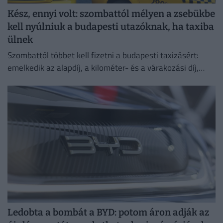
Kész, ennyi volt: szombattól mélyen a zsebükbe
kell nyúlniuk a budapesti utazóknak, ha taxiba
ülnek
Szombattól többet kell fizetni a budapesti taxizásért:
emelkedik az alapdíj, a kilométer- és a várakozási díj,
emellett bevezetik a 800 forintos reptéri díjat is.
Ledobta a bombát a BYD: potom áron adják az