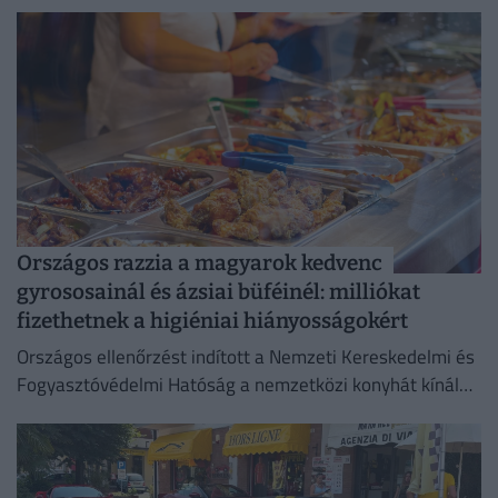
három centimétert emelkedett.
Országos razzia a magyarok kedvenc
gyrososainál és ázsiai büféinél: milliókat
fizethetnek a higiéniai hiányosságokért
Országos ellenőrzést indított a Nemzeti Kereskedelmi és
Fogyasztóvédelmi Hatóság a nemzetközi konyhát kínáló
vendéglátóhelyeken.