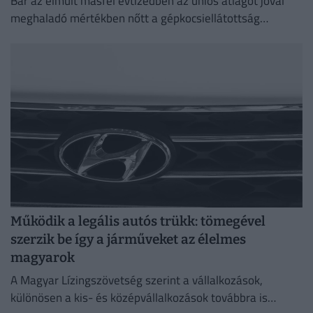
Bár az elmúlt másfél évtizedben az uniós átlagot jóval
meghaladó mértékben nőtt a gépkocsiellátottság
Magyarországon, a járműállomány folyamatosan
öregszik.
Működik a legális autós trükk: tömegével
szerzik be így a járműveket az élelmes
magyarok
A Magyar Lízingszövetség szerint a vállalkozások,
különösen a kis- és középvállalkozások továbbra is