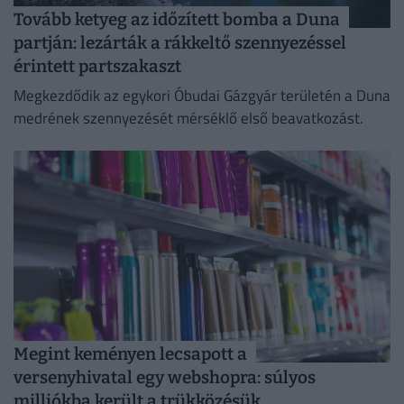
Tovább ketyeg az időzített bomba a Duna
partján: lezárták a rákkeltő szennyezéssel
érintett partszakaszt
Megkezdődik az egykori Óbudai Gázgyár területén a Duna
medrének szennyezését mérséklő első beavatkozást.
Megint keményen lecsapott a
versenyhivatal egy webshopra: súlyos
milliókba került a trükközésük