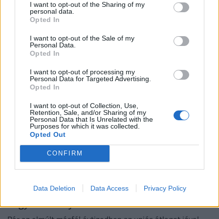
I want to opt-out of the Sharing of my
Most futott be: nagyot zuhan hamarosan a 95-
personal data.
Opted In
ös benzin ára, eddig kell várni a tankolással
A 95-ös benzin átlagára hét, a gázolajé pedig három
I want to opt-out of the Sale of my
Personal Data.
forinttal lesz kevesebb, mint eddig volt. Az ok: a kedvező
Opted In
piaci környezet és a nemzetközi változások.
I want to opt-out of processing my
Personal Data for Targeted Advertising.
Opted In
I want to opt-out of Collection, Use,
Retention, Sale, and/or Sharing of my
Personal Data that Is Unrelated with the
Purposes for which it was collected.
Opted Out
CONFIRM
Data Deletion
Data Access
Privacy Policy
Öregedő verdák lepték el a magyar utakat: ez
nagyon veszélyes is lehet hamarosan