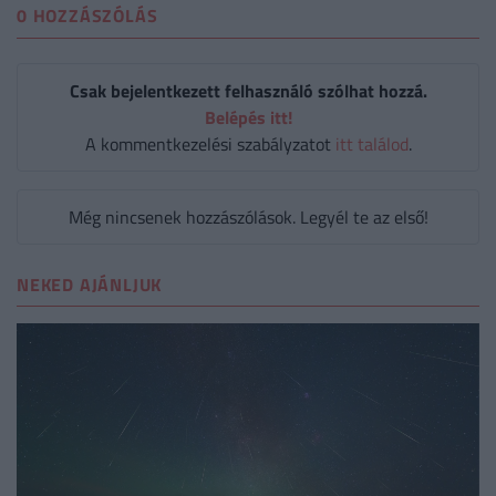
0 HOZZÁSZÓLÁS
Csak bejelentkezett felhasználó szólhat hozzá.
Belépés itt!
A kommentkezelési szabályzatot
itt találod
.
Még nincsenek hozzászólások. Legyél te az első!
NEKED AJÁNLJUK