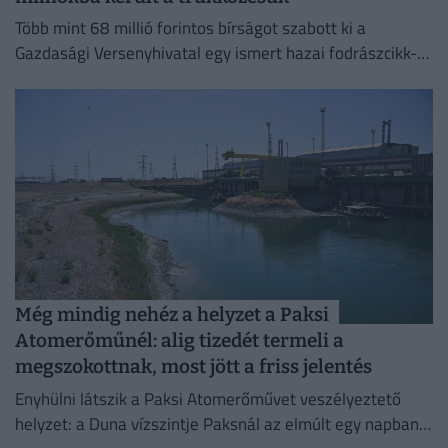
Több mint 68 millió forintos bírságot szabott ki a
Gazdasági Versenyhivatal egy ismert hazai fodrászcikk-
forgalmazóra.
Még mindig nehéz a helyzet a Paksi
Atomerőműnél: alig tizedét termeli a
megszokottnak, most jött a friss jelentés
Enyhülni látszik a Paksi Atomerőművet veszélyeztető
helyzet: a Duna vízszintje Paksnál az elmúlt egy napban