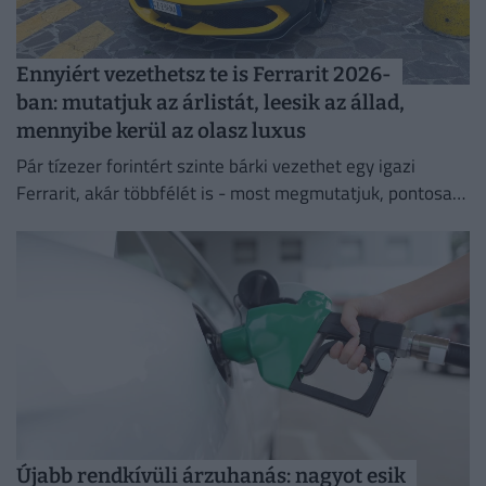
Ennyiért vezethetsz te is Ferrarit 2026-
ban: mutatjuk az árlistát, leesik az állad,
mennyibe kerül az olasz luxus
Pár tízezer forintért szinte bárki vezethet egy igazi
Ferrarit, akár többfélét is - most megmutatjuk, pontosan
mennyibe kerül a nem mindennapi élmény.
Újabb rendkívüli árzuhanás: nagyot esik