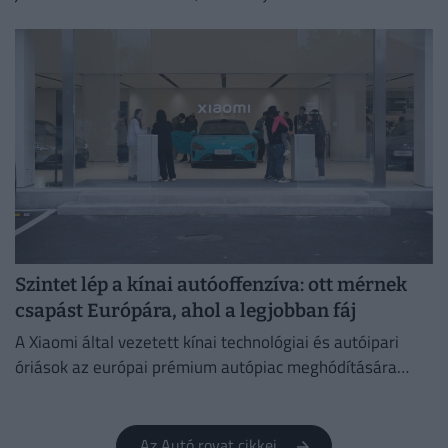
jelentősen növeli a balesetveszélyt.
Szintet lép a kínai autóoffenzíva: ott mérnek
csapást Európára, ahol a legjobban fáj
A Xiaomi által vezetett kínai technológiai és autóipari
óriások az európai prémium autópiac meghódítására
készülnek.
Az Autó rovat cikkei