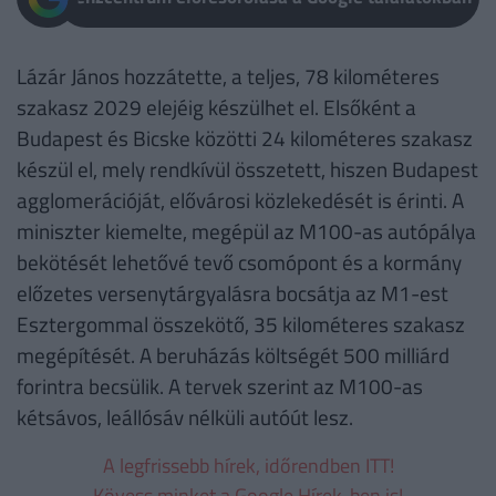
Lázár János hozzátette, a teljes, 78 kilométeres
szakasz 2029 elejéig készülhet el. Elsőként a
Budapest és Bicske közötti 24 kilométeres szakasz
készül el, mely rendkívül összetett, hiszen Budapest
agglomerációját, elővárosi közlekedését is érinti. A
miniszter kiemelte, megépül az M100-as autópálya
bekötését lehetővé tevő csomópont és a kormány
előzetes versenytárgyalásra bocsátja az M1-est
Esztergommal összekötő, 35 kilométeres szakasz
megépítését. A beruházás költségét 500 milliárd
forintra becsülik. A tervek szerint az M100-as
kétsávos, leállósáv nélküli autóút lesz.
A legfrissebb hírek, időrendben ITT!
Kövess minket a Google Hírek-ben is!