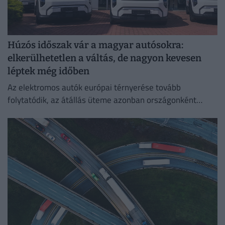
Húzós időszak vár a magyar autósokra:
elkerülhetetlen a váltás, de nagyon kevesen
léptek még időben
Az elektromos autók európai térnyerése tovább
folytatódik, az átállás üteme azonban országonként
jelentősen eltér.