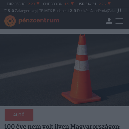
EUR
363.18
-2.23
CHF
388.84
-1.5
USD
314.21
-2.76
laegerszegi TE
|
MTK Budapest
2-3
Puskás Akadémia
|
Zalaegerszegi TE
5-2
Pa
AUTÓ
100 éve nem volt ilyen Magyarországon: