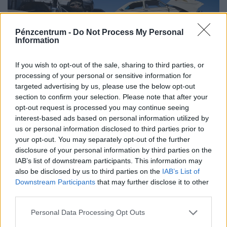
Pénzcentrum -
Do Not Process My Personal
Information
If you wish to opt-out of the sale, sharing to third parties, or
processing of your personal or sensitive information for
targeted advertising by us, please use the below opt-out
section to confirm your selection. Please note that after your
Öregedő verdák lepték el a magyar utakat: ez
opt-out request is processed you may continue seeing
interest-based ads based on personal information utilized by
nagyon veszélyes is lehet hamarosan
us or personal information disclosed to third parties prior to
Bár az elmúlt másfél évtizedben az uniós átlagot jóval
your opt-out. You may separately opt-out of the further
meghaladó mértékben nőtt a gépkocsiellátottság
disclosure of your personal information by third parties on the
Magyarországon, a járműállomány folyamatosan
IAB’s list of downstream participants. This information may
also be disclosed by us to third parties on the
IAB’s List of
öregszik.
Downstream Participants
that may further disclose it to other
third parties.
Personal Data Processing Opt Outs