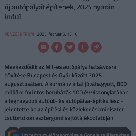
új autópályát építenek, 2025 nyarán
indul
PÉNZCENTRUM
2025. február 6. 16:16
Megkezdődik az M1-es autópálya hatsávosra
bővítése Budapest és Győr között 2025
augusztusában. A kormány által jóváhagyott, 800
milliárd forintos beruházás 100 év viszonylatában
a legnagyobb autóút- és autópálya-építés lesz -
jelentette be az építési és közlekedési miniszter
csütörtökön esztergomi sajtótájékoztatóján.
Pénzcentrum előresorolása a Google találatokban