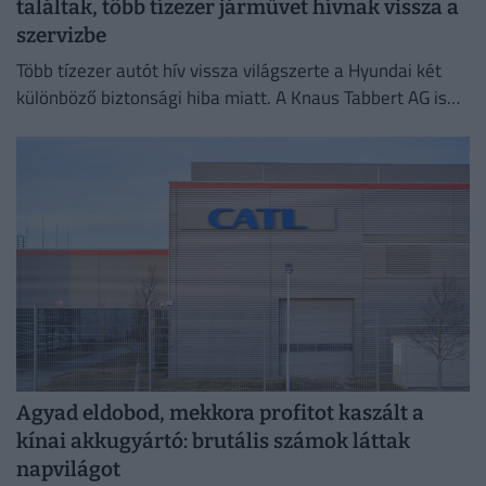
találtak, több tízezer járművet hívnak vissza a
szervizbe
Több tízezer autót hív vissza világszerte a Hyundai két
különböző biztonsági hiba miatt. A Knaus Tabbert AG is
több ezer lakóautót rendel vissza ellenőrzésre.
Agyad eldobod, mekkora profitot kaszált a
kínai akkugyártó: brutális számok láttak
napvilágot