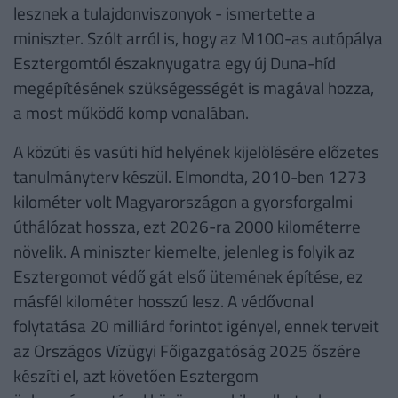
lesznek a tulajdonviszonyok - ismertette a
miniszter. Szólt arról is, hogy az M100-as autópálya
Esztergomtól északnyugatra egy új Duna-híd
megépítésének szükségességét is magával hozza,
a most működő komp vonalában.
A közúti és vasúti híd helyének kijelölésére előzetes
tanulmányterv készül. Elmondta, 2010-ben 1273
kilométer volt Magyarországon a gyorsforgalmi
úthálózat hossza, ezt 2026-ra 2000 kilométerre
növelik. A miniszter kiemelte, jelenleg is folyik az
Esztergomot védő gát első ütemének építése, ez
másfél kilométer hosszú lesz. A védővonal
folytatása 20 milliárd forintot igényel, ennek terveit
az Országos Vízügyi Főigazgatóság 2025 őszére
készíti el, azt követően Esztergom