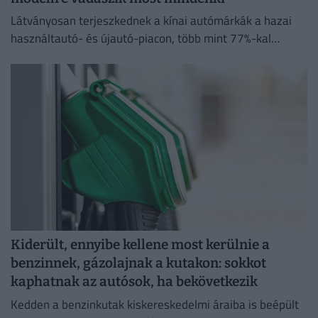
Látványosan terjeszkednek a kínai autómárkák a hazai
használtautó- és újautó-piacon, több mint 77%-kal
emelkedett a kínai modellek iránti érdeklődések száma
tavalyhoz képest.
Kiderült, ennyibe kellene most kerülnie a
benzinnek, gázolajnak a kutakon: sokkot
kaphatnak az autósok, ha bekövetkezik
Kedden a benzinkutak kiskereskedelmi áraiba is beépült