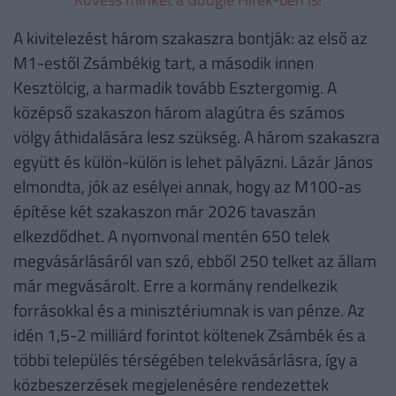
A kivitelezést három szakaszra bontják: az első az
M1-estől Zsámbékig tart, a második innen
Kesztölcig, a harmadik tovább Esztergomig. A
középső szakaszon három alagútra és számos
völgy áthidalására lesz szükség. A három szakaszra
együtt és külön-külön is lehet pályázni. Lázár János
elmondta, jók az esélyei annak, hogy az M100-as
építése két szakaszon már 2026 tavaszán
elkezdődhet. A nyomvonal mentén 650 telek
megvásárlásáról van szó, ebből 250 telket az állam
már megvásárolt. Erre a kormány rendelkezik
forrásokkal és a minisztériumnak is van pénze. Az
idén 1,5-2 milliárd forintot költenek Zsámbék és a
többi település térségében telekvásárlásra, így a
közbeszerzések megjelenésére rendezettek