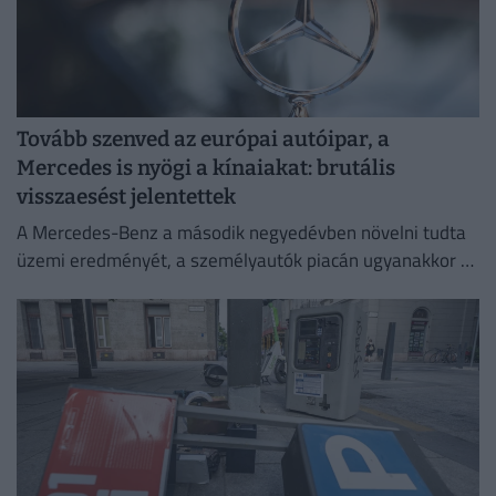
Tovább szenved az európai autóipar, a
Mercedes is nyögi a kínaiakat: brutális
visszaesést jelentettek
A Mercedes-Benz a második negyedévben növelni tudta
üzemi eredményét, a személyautók piacán ugyanakkor –
különösen a kínai eladások meredek visszaesése miatt –
romlott a jövedelmezőség.