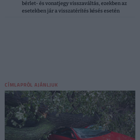
bérlet- és vonatjegy visszaváltás, ezekben az
esetekben jár a visszatérítés késés esetén
CÍMLAPRÓL AJÁNLJUK