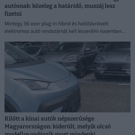
autósnak: közeleg a határidő, muszáj lesz
fizetni
Mintegy 36 ezer plug-in hibrid és hatótávnövelt
elektromos autó rendszámát kell lecserélni november
30-ig.
Kilőtt a kínai autók népszerűsége
Magyarországon: kiderült, melyik olcsó
modellre vadászik most mindenki