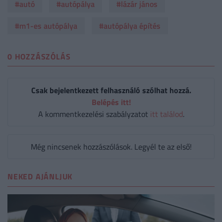
#autó
#autópálya
#lázár jános
#m1-es autópálya
#autópálya építés
0 HOZZÁSZÓLÁS
Csak bejelentkezett felhasználó szólhat hozzá.
Belépés itt!
A kommentkezelési szabályzatot
itt találod
.
Még nincsenek hozzászólások. Legyél te az első!
NEKED AJÁNLJUK