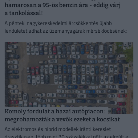
hamarosan a 95-ös benzin ára - eddig várj
a tankolással!
A pénteki nagykereskedelmi árcsökkentés újabb
lendületet adhat az üzemanyagárak mérséklődésének:
Komoly fordulat a hazai autópiacon:
megrohamozták a vevők ezeket a kocsikat
Az elektromos és hibrid modellek iránti kereslet
drasztikusan, több mint 30 százalékkal nőtt az elmúlt egy