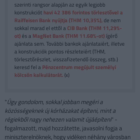
szerinti rangsor alapján az egyik legjobb
konstrukciót
havi 42 386
forintos törlesztővel a
Raiffeisen Bank nyújtja (THM 10,35%),
de nem
sokkal marad el ettől a
CIB Bank (THM 11,29%-
ot)
és a
MagNet Bank (THM 11.68%-ot)
ígérő
ajánlata sem. További bankok ajánlataiért, illetve
a konstrukciók pontos részleteiért (THM,
törlesztőrészlet, visszafizetendő összeg, stb.)
keresd fel a
Pénzcentrum megújult személyi
kölcsön kalkulátorát.
(x)
"
Úgy gondolom, sokkal jobban megéri a
közösségeknek új kórházakat építeni, mint a
régiekből nagy nehezen valamit újjáépíteni
" -
fogalmazott, majd hozzátette, javasolni fogja a
miniszterelnöknek, hogy vidéken néhány városban