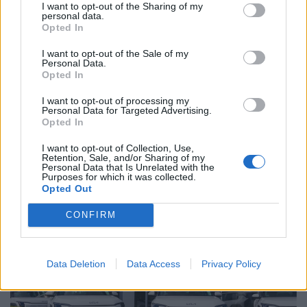
I want to opt-out of the Sharing of my
personal data.
Opted In
I want to opt-out of the Sale of my
Personal Data.
Opted In
Működik a legális autós trükk: tömegével
I want to opt-out of processing my
Personal Data for Targeted Advertising.
szerzik be így a járműveket az élelmes
Opted In
magyarok
I want to opt-out of Collection, Use,
A Magyar Lízingszövetség szerint a vállalkozások,
Retention, Sale, and/or Sharing of my
különösen a kis- és középvállalkozások továbbra is
Personal Data that Is Unrelated with the
Purposes for which it was collected.
meghatározó szerepet töltenek be.
Opted Out
CONFIRM
Data Deletion
Data Access
Privacy Policy