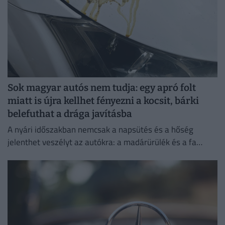
Sok magyar autós nem tudja: egy apró folt
miatt is újra kellhet fényezni a kocsit, bárki
belefuthat a drága javításba
A nyári időszakban nemcsak a napsütés és a hőség
jelenthet veszélyt az autókra: a madárürülék és a fa
gyantája is komoly károkat okozhat a fényezésben.