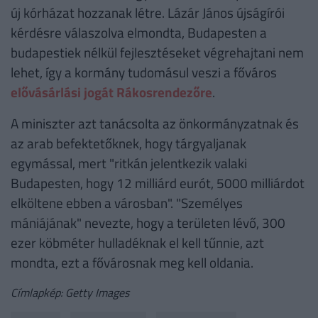
új kórházat hozzanak létre. Lázár János újságírói
kérdésre válaszolva elmondta, Budapesten a
budapestiek nélkül fejlesztéseket végrehajtani nem
lehet, így a kormány tudomásul veszi a főváros
elővásárlási jogát Rákosrendezőre
.
A miniszter azt tanácsolta az önkormányzatnak és
az arab befektetőknek, hogy tárgyaljanak
egymással, mert "ritkán jelentkezik valaki
Budapesten, hogy 12 milliárd eurót, 5000 milliárdot
elköltene ebben a városban". "Személyes
mániájának" nevezte, hogy a területen lévő, 300
ezer köbméter hulladéknak el kell tűnnie, azt
mondta, ezt a fővárosnak meg kell oldania.
Címlapkép: Getty Images