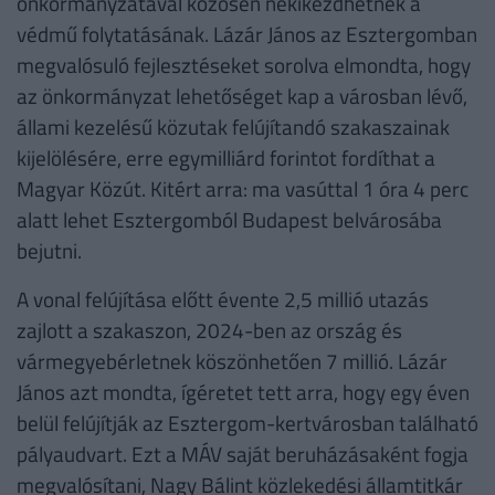
önkormányzatával közösen nekikezdhetnek a
védmű folytatásának. Lázár János az Esztergomban
megvalósuló fejlesztéseket sorolva elmondta, hogy
az önkormányzat lehetőséget kap a városban lévő,
állami kezelésű közutak felújítandó szakaszainak
kijelölésére, erre egymilliárd forintot fordíthat a
Magyar Közút. Kitért arra: ma vasúttal 1 óra 4 perc
alatt lehet Esztergomból Budapest belvárosába
bejutni.
A vonal felújítása előtt évente 2,5 millió utazás
zajlott a szakaszon, 2024-ben az ország és
vármegyebérletnek köszönhetően 7 millió. Lázár
János azt mondta, ígéretet tett arra, hogy egy éven
belül felújítják az Esztergom-kertvárosban található
pályaudvart. Ezt a MÁV saját beruházásaként fogja
megvalósítani, Nagy Bálint közlekedési államtitkár