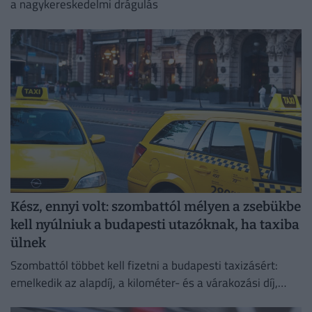
a nagykereskedelmi drágulás
Kész, ennyi volt: szombattól mélyen a zsebükbe
kell nyúlniuk a budapesti utazóknak, ha taxiba
ülnek
Szombattól többet kell fizetni a budapesti taxizásért:
emelkedik az alapdíj, a kilométer- és a várakozási díj,
emellett bevezetik a 800 forintos reptéri díjat is.