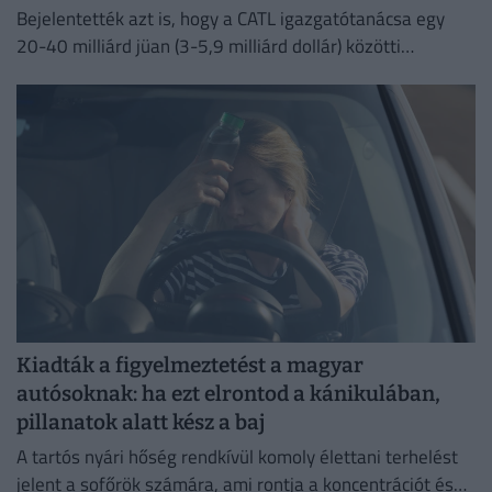
Bejelentették azt is, hogy a CATL igazgatótanácsa egy
20-40 milliárd jüan (3-5,9 milliárd dollár) közötti
részvény-visszavásárlási programot hagyott jóvá.
Kiadták a figyelmeztetést a magyar
autósoknak: ha ezt elrontod a kánikulában,
pillanatok alatt kész a baj
A tartós nyári hőség rendkívül komoly élettani terhelést
jelent a sofőrök számára, ami rontja a koncentrációt és