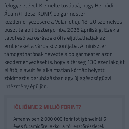
felügyeletével. Kiemelte továbbá, hogy Hernádi
Ádám (Fidesz-KDNP) polgármester
kezdeményezésére a Volán öt új, 18-20 személyes
buszt telepít Esztergomba 2026 áprilisáig. Ezek a
távol eső városrészekről is eljuttathatják az
embereket a város központjába. A miniszter
támogathatónak nevezte a polgármester azon
kezdeményezését is, hogy a térség 130 ezer lakóját
ellátó, elavult és alkalmatlan kórház helyett
zöldmezős beruházásban egy új egészségügyi
intézmény épüljön.
JÓL JÖNNE 2 MILLIÓ FORINT?
Amennyiben 2 000 000 forintot igényelnél 5
éves futamidőre, akkor a törlesztőrészletek