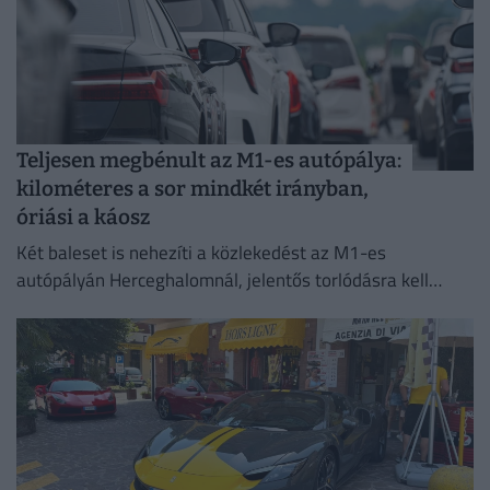
Teljesen megbénult az M1-es autópálya:
kilométeres a sor mindkét irányban,
óriási a káosz
Két baleset is nehezíti a közlekedést az M1-es
autópályán Herceghalomnál, jelentős torlódásra kell
készülni mindkét irányba.