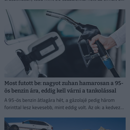
évben.
Most futott be: nagyot zuhan hamarosan a 95-
ös benzin ára, eddig kell várni a tankolással
A 95-ös benzin átlagára hét, a gázolajé pedig három
forinttal lesz kevesebb, mint eddig volt. Az ok: a kedvező
piaci környezet és a nemzetközi változások.