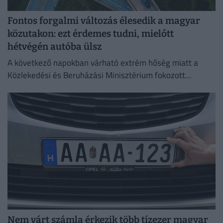
Fontos forgalmi változás élesedik a magyar
közutakon: ezt érdemes tudni, mielőtt
hétvégén autóba ülsz
A következő napokban várható extrém hőség miatt a
Közlekedési és Beruházási Minisztérium fokozott
óvatosságra kér minden közlekedőt.
Nem várt számla érkezik több tízezer magyar