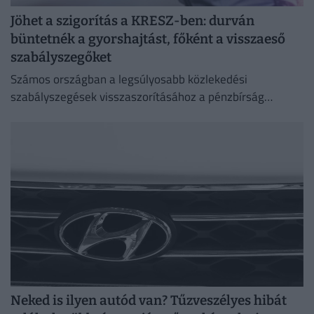
Jöhet a szigorítás a KRESZ-ben: durván
büntetnék a gyorshajtást, főként a visszaeső
szabályszegőket
Számos országban a legsúlyosabb közlekedési
szabályszegések visszaszorításához a pénzbírság
önmagában már nem elég.
Neked is ilyen autód van? Tűzveszélyes hibát