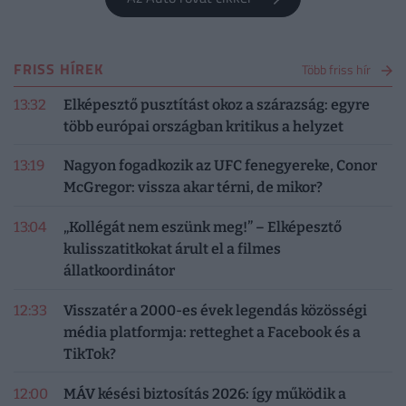
FRISS HÍREK
Több friss hír
13:32
Elképesztő pusztítást okoz a szárazság: egyre
több európai országban kritikus a helyzet
13:19
Nagyon fogadkozik az UFC fenegyereke, Conor
McGregor: vissza akar térni, de mikor?
13:04
„Kollégát nem eszünk meg!” – Elképesztő
kulisszatitkokat árult el a filmes
állatkoordinátor
12:33
Visszatér a 2000-es évek legendás közösségi
média platformja: retteghet a Facebook és a
TikTok?
12:00
MÁV késési biztosítás 2026: így működik a