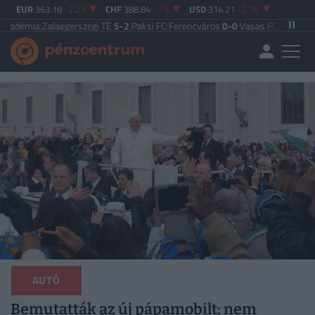
EUR
363.18
-2.23
CHF
388.84
-1.5
USD
314.21
-2.76
a
|
Zalaegerszegi TE
5-2
Paksi FC
|
Ferencváros
0-0
Vasas FC
|
Győri ETO FC
4-0
AUTÓ
Bemutatták az új pápamobilt: nem