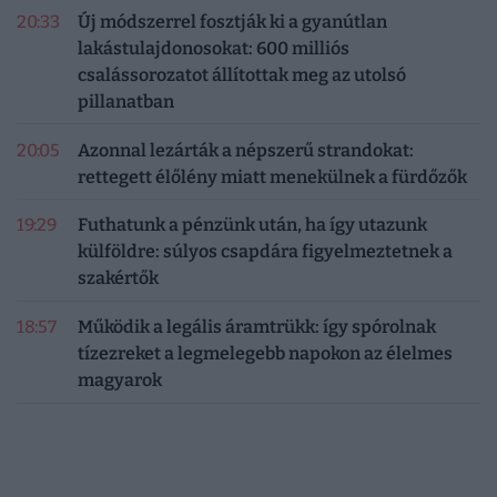
20:33
Új módszerrel fosztják ki a gyanútlan
lakástulajdonosokat: 600 milliós
csalássorozatot állítottak meg az utolsó
pillanatban
20:05
Azonnal lezárták a népszerű strandokat:
rettegett élőlény miatt menekülnek a fürdőzők
19:29
Futhatunk a pénzünk után, ha így utazunk
külföldre: súlyos csapdára figyelmeztetnek a
szakértők
18:57
Működik a legális áramtrükk: így spórolnak
tízezreket a legmelegebb napokon az élelmes
magyarok