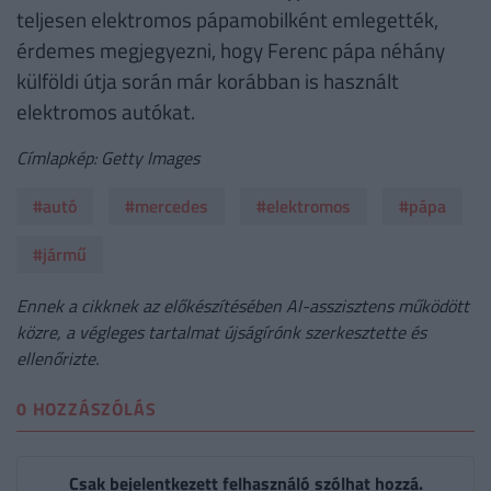
teljesen elektromos pápamobilként emlegették,
érdemes megjegyezni, hogy Ferenc pápa néhány
külföldi útja során már korábban is használt
elektromos autókat.
Címlapkép: Getty Images
#autó
#mercedes
#elektromos
#pápa
#jármű
Ennek a cikknek az előkészítésében AI-asszisztens működött
közre, a végleges tartalmat újságírónk szerkesztette és
ellenőrizte.
0 HOZZÁSZÓLÁS
Csak bejelentkezett felhasználó szólhat hozzá.