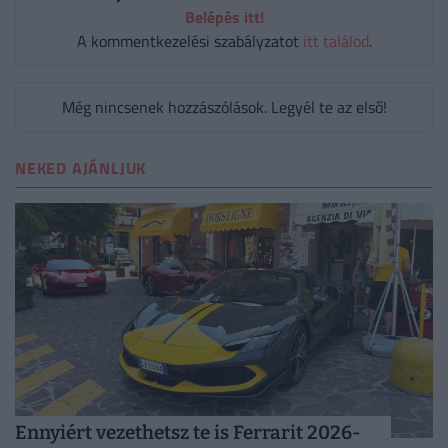
Belépés itt!
A kommentkezelési szabályzatot
itt találod
.
Még nincsenek hozzászólások. Legyél te az első!
NEKED AJÁNLJUK
Ennyiért vezethetsz te is Ferrarit 2026-