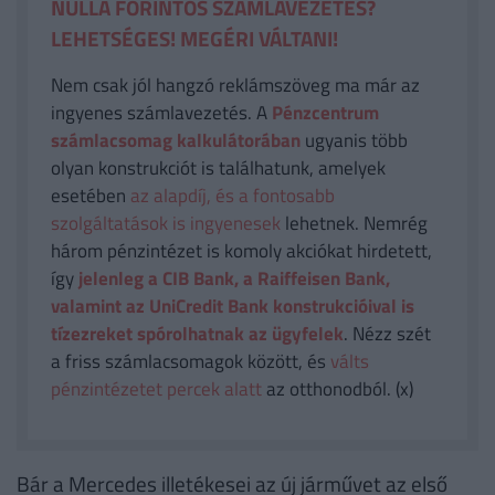
NULLA FORINTOS SZÁMLAVEZETÉS?
LEHETSÉGES! MEGÉRI VÁLTANI!
Nem csak jól hangzó reklámszöveg ma már az
ingyenes számlavezetés. A
Pénzcentrum
számlacsomag kalkulátorában
ugyanis több
olyan konstrukciót is találhatunk, amelyek
esetében
az alapdíj, és a fontosabb
szolgáltatások is ingyenesek
lehetnek. Nemrég
három pénzintézet is komoly akciókat hirdetett,
így
jelenleg a CIB Bank, a Raiffeisen Bank,
valamint az UniCredit Bank konstrukcióival is
tízezreket spórolhatnak az ügyfelek
. Nézz szét
a friss számlacsomagok között, és
válts
pénzintézetet percek alatt
az otthonodból. (x)
Bár a Mercedes illetékesei az új járművet az első