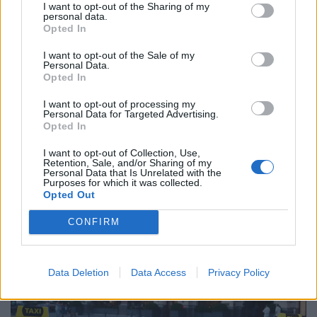
I want to opt-out of the Sharing of my
personal data.
Opted In
I want to opt-out of the Sale of my
Personal Data.
Opted In
I want to opt-out of processing my
Personal Data for Targeted Advertising.
Opted In
Kiderült, ennyibe kellene most kerülnie a
I want to opt-out of Collection, Use,
benzinnek, gázolajnak a kutakon: sokkot
Retention, Sale, and/or Sharing of my
Personal Data that Is Unrelated with the
kaphatnak az autósok, ha bekövetkezik
Purposes for which it was collected.
Opted Out
Kedden a benzinkutak kiskereskedelmi áraiba is beépült
a nagykereskedelmi drágulás
CONFIRM
Data Deletion
Data Access
Privacy Policy