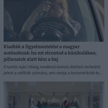
Kiadták a figyelmeztetést a magyar
autósoknak: ha ezt elrontod a kánikulában,
pillanatok alatt kész a baj
A tartós nyári hőség rendkívül komoly élettani terhelést
jelent a sofőrök számára, ami rontja a koncentrációt és
jelentősen növeli a balesetveszélyt.