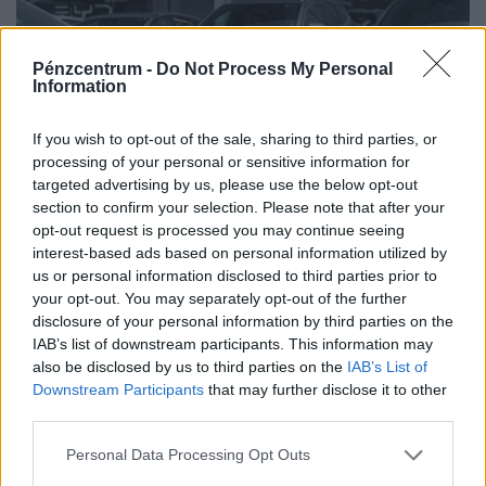
Pénzcentrum -
Do Not Process My Personal
Information
If you wish to opt-out of the sale, sharing to third parties, or
processing of your personal or sensitive information for
targeted advertising by us, please use the below opt-out
section to confirm your selection. Please note that after your
opt-out request is processed you may continue seeing
interest-based ads based on personal information utilized by
Kilőtt a kínai autók népszerűsége
us or personal information disclosed to third parties prior to
your opt-out. You may separately opt-out of the further
Magyarországon: kiderült, melyik olcsó
disclosure of your personal information by third parties on the
modellre vadászik most mindenki
IAB’s list of downstream participants. This information may
Látványosan terjeszkednek a kínai autómárkák a hazai
also be disclosed by us to third parties on the
IAB’s List of
használtautó- és újautó-piacon, több mint 77%-kal
Downstream Participants
that may further disclose it to other
third parties.
emelkedett a kínai modellek iránti érdeklődések száma
tavalyhoz képest.
Personal Data Processing Opt Outs