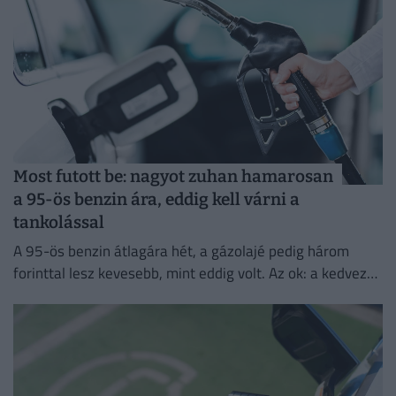
Most futott be: nagyot zuhan hamarosan
a 95-ös benzin ára, eddig kell várni a
tankolással
A 95-ös benzin átlagára hét, a gázolajé pedig három
forinttal lesz kevesebb, mint eddig volt. Az ok: a kedvező
piaci környezet és a nemzetközi változások.