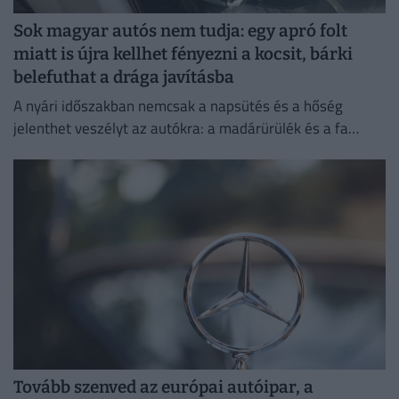
Sok magyar autós nem tudja: egy apró folt
miatt is újra kellhet fényezni a kocsit, bárki
belefuthat a drága javításba
A nyári időszakban nemcsak a napsütés és a hőség
jelenthet veszélyt az autókra: a madárürülék és a fa
gyantája is komoly károkat okozhat a fényezésben.
Tovább szenved az európai autóipar, a