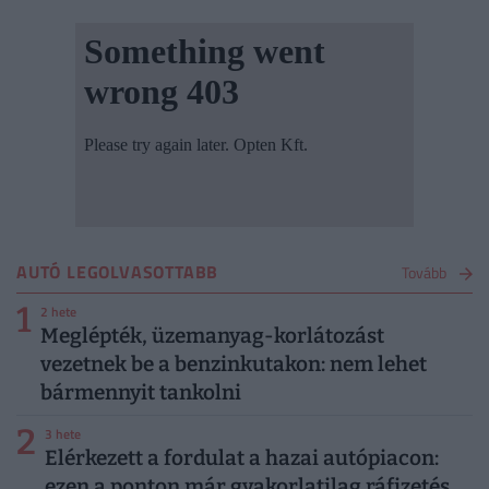
AUTÓ LEGOLVASOTTABB
Tovább
1
2 hete
Meglépték, üzemanyag-korlátozást
vezetnek be a benzinkutakon: nem lehet
bármennyit tankolni
2
3 hete
Elérkezett a fordulat a hazai autópiacon:
ezen a ponton már gyakorlatilag ráfizetés