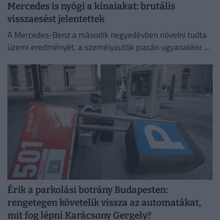
Mercedes is nyögi a kínaiakat: brutális
visszaesést jelentettek
A Mercedes-Benz a második negyedévben növelni tudta
üzemi eredményét, a személyautók piacán ugyanakkor –
különösen a kínai eladások meredek visszaesése miatt –
romlott a jövedelmezőség.
Érik a parkolási botrány Budapesten:
rengetegen követelik vissza az automatákat,
mit fog lépni Karácsony Gergely?