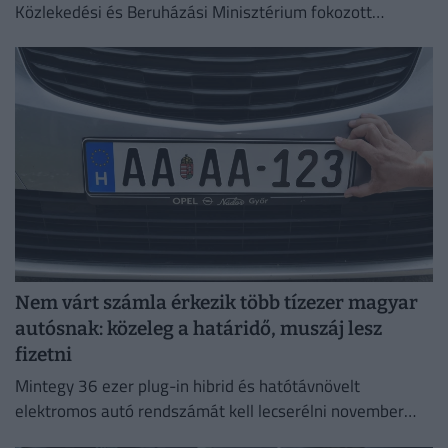
Közlekedési és Beruházási Minisztérium fokozott
óvatosságra kér minden közlekedőt.
Nem várt számla érkezik több tízezer magyar
autósnak: közeleg a határidő, muszáj lesz
fizetni
Mintegy 36 ezer plug-in hibrid és hatótávnövelt
elektromos autó rendszámát kell lecserélni november
30-ig.