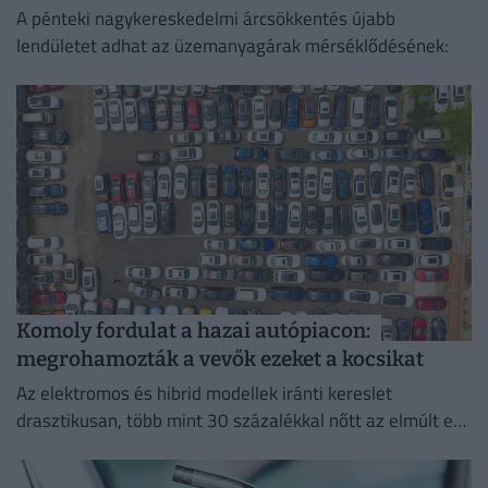
A pénteki nagykereskedelmi árcsökkentés újabb
lendületet adhat az üzemanyagárak mérséklődésének:
Komoly fordulat a hazai autópiacon:
megrohamozták a vevők ezeket a kocsikat
Az elektromos és hibrid modellek iránti kereslet
drasztikusan, több mint 30 százalékkal nőtt az elmúlt egy
évben.