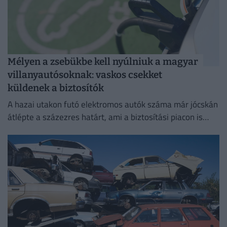
Mélyen a zsebükbe kell nyúlniuk a magyar
villanyautósoknak: vaskos csekket
küldenek a biztosítók
A hazai utakon futó elektromos autók száma már jócskán
átlépte a százezres határt, ami a biztosítási piacon is
egyértelműen érezteti a hatását.