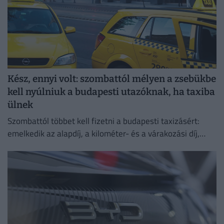
Kész, ennyi volt: szombattól mélyen a zsebükbe
kell nyúlniuk a budapesti utazóknak, ha taxiba
ülnek
Szombattól többet kell fizetni a budapesti taxizásért:
emelkedik az alapdíj, a kilométer- és a várakozási díj,
emellett bevezetik a 800 forintos reptéri díjat is.