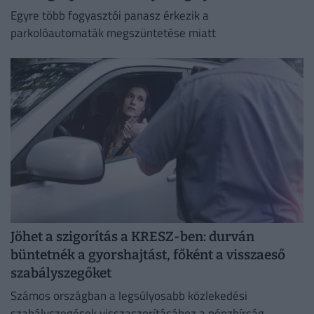
Egyre több fogyasztói panasz érkezik a
parkolóautomaták megszüntetése miatt
Jöhet a szigorítás a KRESZ-ben: durván
büntetnék a gyorshajtást, főként a visszaeső
szabályszegőket
Számos országban a legsúlyosabb közlekedési
szabályszegések visszaszorításához a pénzbírság