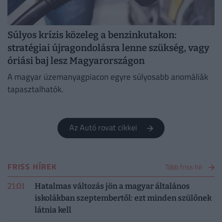
Súlyos krízis közeleg a benzinkutakon:
stratégiai újragondolásra lenne szükség, vagy
óriási baj lesz Magyarországon
A magyar üzemanyagpiacon egyre súlyosabb anomáliák
tapasztalhatók.
Az Autó rovat cikkei
FRISS HÍREK
Több friss hír
21:01
Hatalmas változás jön a magyar általános
iskolákban szeptembertől: ezt minden szülőnek
látnia kell