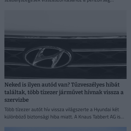
önmagában már nem elég.
Neked is ilyen autód van? Tűzveszélyes hibát
találtak, több tízezer járművet hívnak vissza a
szervizbe
Több tízezer autót hív vissza világszerte a Hyundai két
különböző biztonsági hiba miatt. A Knaus Tabbert AG is
több ezer lakóautót rendel vissza ellenőrzésre.