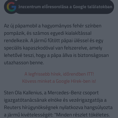
Pénzcentrum előresorolása a Google találatokban
Az új pápamobil a hagyományos fehér színben
pompázik, és számos egyedi kialakítással
rendelkezik. A jármű fűtött pápai üléssel és egy
speciális kapaszkodóval van felszerelve, amely
lehetővé teszi, hogy a pápa állva is biztonságosan
utazhasson benne.
A legfrissebb hírek, időrendben ITT!
Kövess minket a Google Hírek-ben is!
Sten Ola Kallenius, a Mercedes-Benz csoport
igazgatótanácsának elnöke és vezérigazgatója a
Reuters hírügynökségnek nyilatkozva hangsúlyozta
a jármű kivételességét: "Minden részlet tökéletes.