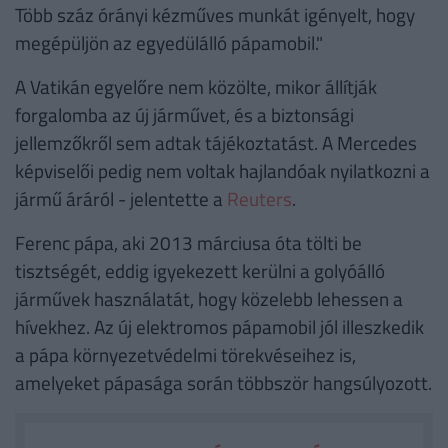
Több száz órányi kézműves munkát igényelt, hogy
megépüljön az egyedülálló pápamobil."
A Vatikán egyelőre nem közölte, mikor állítják
forgalomba az új járművet, és a biztonsági
jellemzőkről sem adtak tájékoztatást. A Mercedes
képviselői pedig nem voltak hajlandóak nyilatkozni a
jármű áráról - jelentette a
Reuters
.
Ferenc pápa, aki 2013 márciusa óta tölti be
tisztségét, eddig igyekezett kerülni a golyóálló
járművek használatát, hogy közelebb lehessen a
hívekhez. Az új elektromos pápamobil jól illeszkedik
a pápa környezetvédelmi törekvéseihez is,
amelyeket pápasága során többször hangsúlyozott.