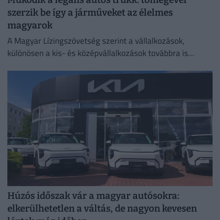
szerzik be így a járműveket az élelmes
magyarok
A Magyar Lízingszövetség szerint a vállalkozások,
különösen a kis- és középvállalkozások továbbra is
meghatározó szerepet töltenek be.
Húzós időszak vár a magyar autósokra:
elkerülhetetlen a váltás, de nagyon kevesen