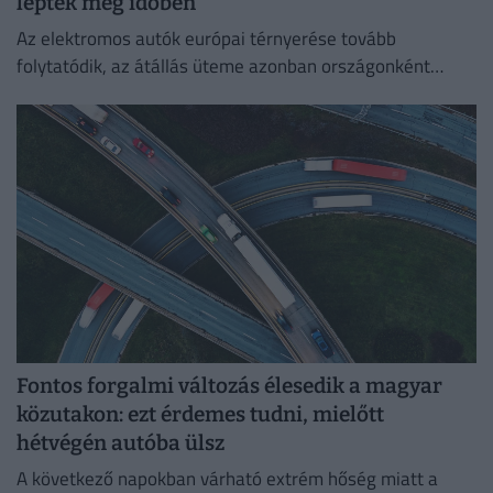
léptek még időben
Az elektromos autók európai térnyerése tovább
folytatódik, az átállás üteme azonban országonként
jelentősen eltér.
Fontos forgalmi változás élesedik a magyar
közutakon: ezt érdemes tudni, mielőtt
hétvégén autóba ülsz
A következő napokban várható extrém hőség miatt a