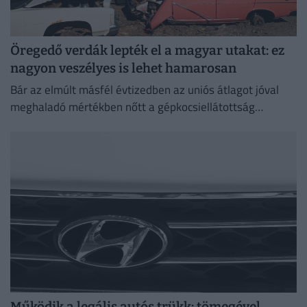
Öregedő verdák lepték el a magyar utakat: ez
nagyon veszélyes is lehet hamarosan
Bár az elmúlt másfél évtizedben az uniós átlagot jóval
meghaladó mértékben nőtt a gépkocsiellátottság
Magyarországon, a járműállomány folyamatosan
öregszik.
Működik a legális autós trükk: tömegével