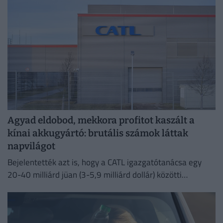
Agyad eldobod, mekkora profitot kaszált a
kínai akkugyártó: brutális számok láttak
napvilágot
Bejelentették azt is, hogy a CATL igazgatótanácsa egy
20-40 milliárd jüan (3-5,9 milliárd dollár) közötti
részvény-visszavásárlási programot hagyott jóvá.