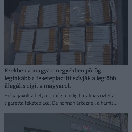
Ezekben a magyar megyékben pörög
leginkább a feketepiac: itt szívják a legtöbb
illegális cigit a magyarok
Hiába javult a helyzet, még mindig hatalmas üzlet a
cigaretta feketepiaca. De honnan érkeznek a hamis
cigaretták Magyarországra, és hol a legnagyobb a
feketepiac?