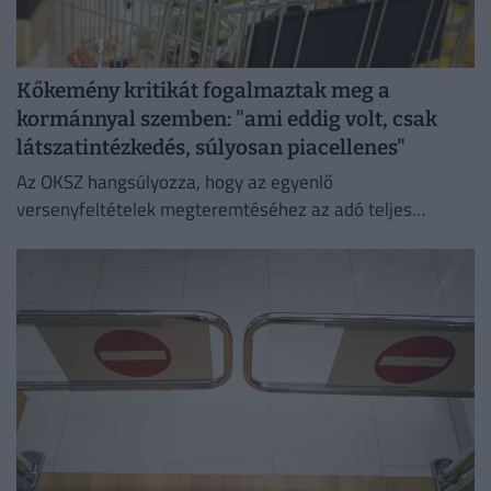
Kőkemény kritikát fogalmaztak meg a
kormánnyal szemben: "ami eddig volt, csak
látszatintézkedés, súlyosan piacellenes"
Az OKSZ hangsúlyozza, hogy az egyenlő
versenyfeltételek megteremtéséhez az adó teljes
megszüntetése az egyetlen érdemi megoldás.