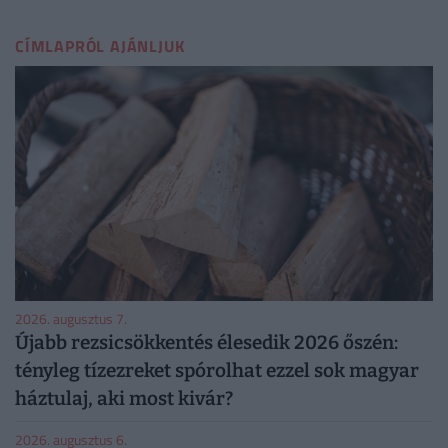
CÍMLAPRÓL AJÁNLJUK
2026. augusztus 7.
Újabb rezsicsökkentés élesedik 2026 őszén:
tényleg tízezreket spórolhat ezzel sok magyar
háztulaj, aki most kivár?
2026. augusztus 6.