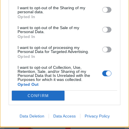
vámokról is döntött.
I want to opt-out of the Sharing of my
personal data.
Opted In
I want to opt-out of the Sale of my
Personal Data.
Opted In
I want to opt-out of processing my
Personal Data for Targeted Advertising.
Opted In
I want to opt-out of Collection, Use,
Retention, Sale, and/or Sharing of my
Hihetetlent húzott TEDi: nem vártak október
Personal Data that Is Unrelated with the
végéig, máris robbantották az éves gigaakciót
Purposes for which it was collected.
Opted Out
Miközben a legtöbben még a nyári szabadságukat töltik,
egyes üzletek már a következő szezonra készülnek.
CONFIRM
Data Deletion
Data Access
Privacy Policy