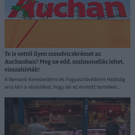
Te is vettél ilyen szendvicskrémet az
Auchanban? Meg ne edd, szalmonellás lehet,
visszahívták!
A Nemzeti Kereskedelmi és Fogyasztóvédelmi Hatóság
arra kéri a vásárlókat, hogy aki az érintett terméket
megvette, semmiképpen ne fogyassza el.