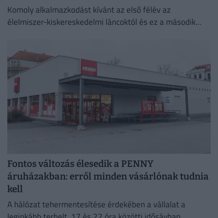
Komoly alkalmazkodást kívánt az első félév az
élelmiszer-kiskereskedelmi láncoktól és ez a második
félévben is így marad.
Fontos változás élesedik a PENNY
áruházakban: erről minden vásárlónak tudnia
kell
A hálózat tehermentesítése érdekében a vállalat a
leginkább terhelt, 17 és 22 óra közötti idősávban