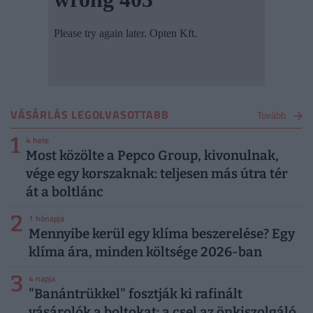
VÁSÁRLÁS LEGOLVASOTTABB
Tovább
1
4 hete
Most közölte a Pepco Group, kivonulnak,
vége egy korszaknak: teljesen más útra tér
át a boltlánc
2
1 hónapja
Mennyibe kerül egy klíma beszerelése? Egy
klíma ára, minden költsége 2026-ban
3
4 napja
"Banántrükkel" fosztják ki rafinált
vásárolók a boltokat: a csel az önkiszolgáló