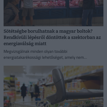
Sötétségbe borulhatnak a magyar boltok?
Rendkívüli lépésről döntöttek a szektorban az
energiaválság miatt
Megvizsgálnak minden olyan további
energiatakarékossági lehetőséget, amely nem
veszélyezteti az üzletmenet folytonosságát és a vásárlók
zökkenőmentes kiszolgálását.