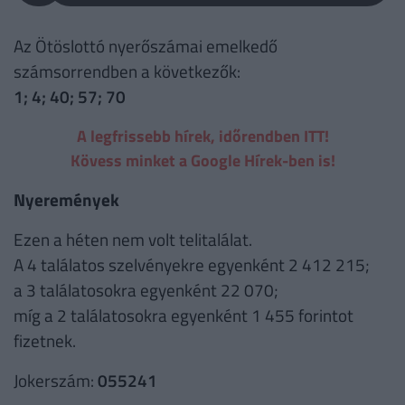
Az Ötöslottó nyerőszámai emelkedő
számsorrendben a következők:
1; 4; 40; 57; 70
A legfrissebb hírek, időrendben ITT!
Kövess minket a Google Hírek-ben is!
Nyeremények
Ezen a héten nem volt telitalálat.
A 4 találatos szelvényekre egyenként 2 412 215;
a 3 találatosokra egyenként 22 070;
míg a 2 találatosokra egyenként 1 455 forintot
fizetnek.
Jokerszám:
055241