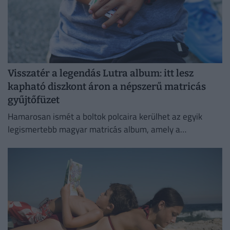
Visszatér a legendás Lutra album: itt lesz
kapható diszkont áron a népszerű matricás
gyűjtőfüzet
Hamarosan ismét a boltok polcaira kerülhet az egyik
legismertebb magyar matricás album, amely a
kilencvenes évek elején gyerekek ezreinek szerzett
felejthetetlen élményeket.