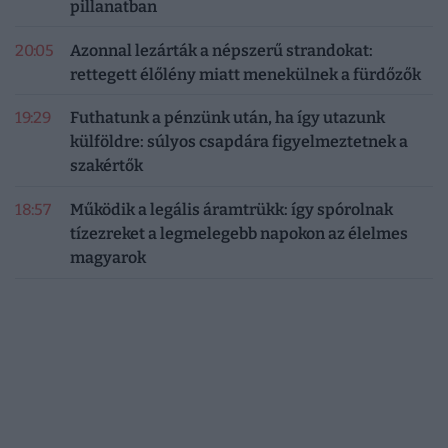
pillanatban
20:05
Azonnal lezárták a népszerű strandokat:
rettegett élőlény miatt menekülnek a fürdőzők
19:29
Futhatunk a pénzünk után, ha így utazunk
külföldre: súlyos csapdára figyelmeztetnek a
szakértők
18:57
Működik a legális áramtrükk: így spórolnak
tízezreket a legmelegebb napokon az élelmes
magyarok