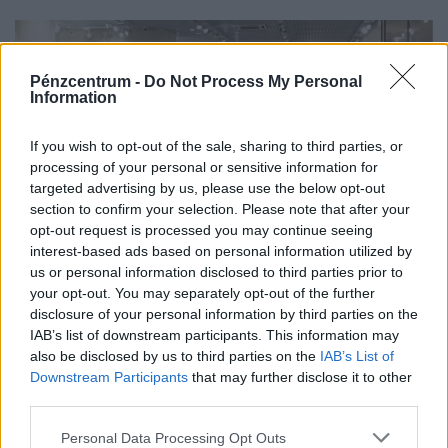
Pénzcentrum -
Do Not Process My Personal
Information
If you wish to opt-out of the sale, sharing to third parties, or
processing of your personal or sensitive information for
targeted advertising by us, please use the below opt-out
section to confirm your selection. Please note that after your
opt-out request is processed you may continue seeing
interest-based ads based on personal information utilized by
Véget érhet a pofátlanul olcsó kínai termékek
us or personal information disclosed to third parties prior to
your opt-out. You may separately opt-out of the further
kora? Kiderült, mire számíthat, aki a jövőben
disclosure of your personal information by third parties on the
Temu-ról, Shein-ről, Aliexpress-ről rendelne
IAB’s list of downstream participants. This information may
ruhát
also be disclosed by us to third parties on the
IAB’s List of
Downstream Participants
that may further disclose it to other
Az elmúlt hetekben több olyan esemény is történt, amely
third parties.
aggodalmat kelthet a fogyasztókban: kiújultak a közel-
keleti feszültségek, miközben az Európai Unió új
Personal Data Processing Opt Outs