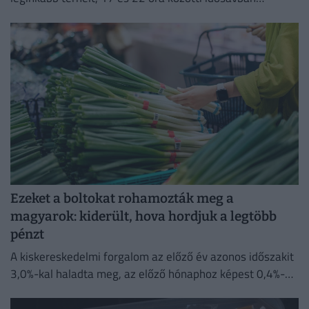
minimalizálja az áramfogyasztását.
Ezeket a boltokat rohamozták meg a
magyarok: kiderült, hova hordjuk a legtöbb
pénzt
A kiskereskedelmi forgalom az előző év azonos időszakit
3,0%-kal haladta meg, az előző hónaphoz képest 0,4%-
kal mérséklődött