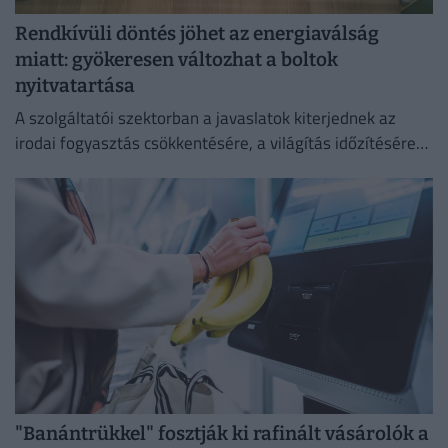
Rendkívüli döntés jöhet az energiaválság
miatt: gyökeresen változhat a boltok
nyitvatartása
A szolgáltatói szektorban a javaslatok kiterjednek az
irodai fogyasztás csökkentésére, a világítás időzítésére
és a lifthasználatra is.
"Banántrükkel" fosztják ki rafinált vásárolók a