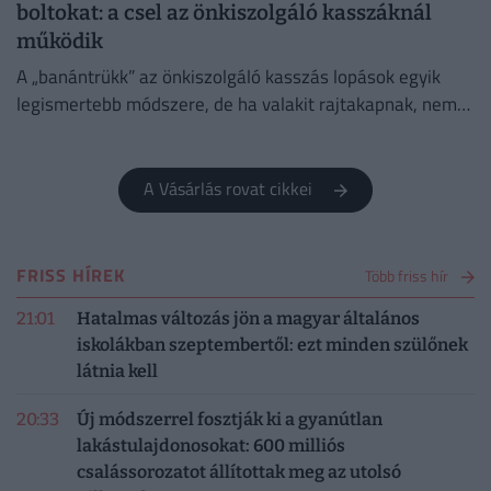
boltokat: a csel az önkiszolgáló kasszáknál
működik
A „banántrükk” az önkiszolgáló kasszás lopások egyik
legismertebb módszere, de ha valakit rajtakapnak, nem
lesz boldog.
A Vásárlás rovat cikkei
FRISS HÍREK
Több friss hír
21:01
Hatalmas változás jön a magyar általános
iskolákban szeptembertől: ezt minden szülőnek
látnia kell
20:33
Új módszerrel fosztják ki a gyanútlan
lakástulajdonosokat: 600 milliós
csalássorozatot állítottak meg az utolsó