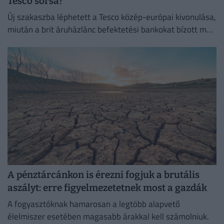
Tesco sorsa?
Új szakaszba léphetett a Tesco közép-európai kivonulása,
miután a brit áruházlánc befektetési bankokat bízott meg
az értékesítés előkészítésével.
A pénztárcánkon is érezni fogjuk a brutális
aszályt: erre figyelmezetetnek most a gazdák
A fogyasztóknak hamarosan a legtöbb alapvető
élelmiszer esetében magasabb árakkal kell számolniuk.