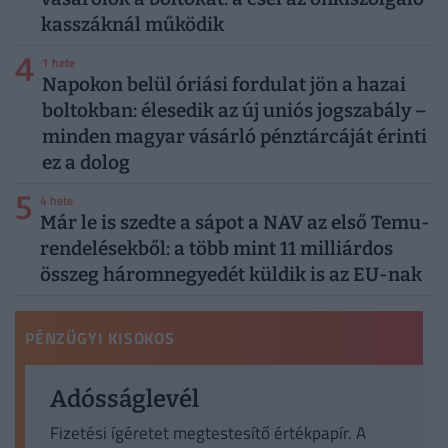
kasszáknál működik
4
1 hete
Napokon belül óriási fordulat jön a hazai
boltokban: élesedik az új uniós jogszabály –
minden magyar vásárló pénztárcáját érinti
ez a dolog
5
4 hete
Már le is szedte a sápot a NAV az első Temu-
rendelésekből: a több mint 11 milliárdos
összeg háromnegyedét küldik is az EU-nak
PÉNZÜGYI KISOKOS
Adósságlevél
Fizetési ígéretet megtestesítő értékpapír. A