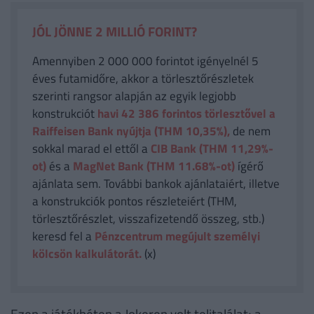
JÓL JÖNNE 2 MILLIÓ FORINT?
Amennyiben 2 000 000 forintot igényelnél 5
éves futamidőre, akkor a törlesztőrészletek
szerinti rangsor alapján az egyik legjobb
konstrukciót
havi 42 386
forintos törlesztővel a
Raiffeisen Bank nyújtja (THM 10,35%),
de nem
sokkal marad el ettől a
CIB Bank (THM 11,29%-
ot)
és a
MagNet Bank (THM 11.68%-ot)
ígérő
ajánlata sem. További bankok ajánlataiért, illetve
a konstrukciók pontos részleteiért (THM,
törlesztőrészlet, visszafizetendő összeg, stb.)
keresd fel a
Pénzcentrum megújult személyi
kölcsön kalkulátorát.
(x)
Ezen a játékhéten a Jokeren volt telitalálat; a