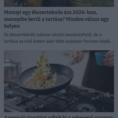
Mennyi egy ékszerteknős ára 2026-ban,
mennyibe kerül a tartása? Minden válasz egy
helyen
Az ékszerteknős sokszor olcsón beszerezhető, de a
tartása az első évben akár több százezer forintos kiadás
is lehet. Mutatjuk, miből áll össze a teknőstartás
költsége!
Azonnali riasztást adtak ki a népszerű magyar