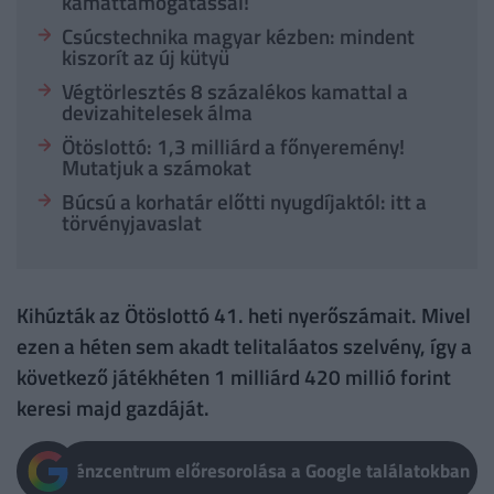
kamattámogatással!
Csúcstechnika magyar kézben: mindent
kiszorít az új kütyü
Végtörlesztés 8 százalékos kamattal a
devizahitelesek álma
Ötöslottó: 1,3 milliárd a főnyeremény!
Mutatjuk a számokat
Búcsú a korhatár előtti nyugdíjaktól: itt a
törvényjavaslat
Kihúzták az Ötöslottó 41. heti nyerőszámait. Mivel
ezen a héten sem akadt telitaláatos szelvény, így a
következő játékhéten 1 milliárd 420 millió forint
keresi majd gazdáját.
Pénzcentrum előresorolása a Google találatokban