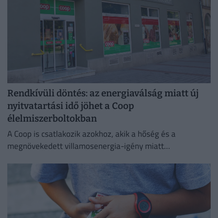
Rendkívüli döntés: az energiaválság miatt új
nyitvatartási idő jöhet a Coop
élelmiszerboltokban
A Coop is csatlakozik azokhoz, akik a hőség és a
megnövekedett villamosenergia-igény miatt
energiatakarékossági intézkedéseket vezetnek be.