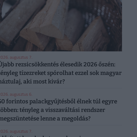
026. augusztus 7.
Újabb rezsicsökkentés élesedik 2026 őszén:
tényleg tízezreket spórolhat ezzel sok magyar
háztulaj, aki most kivár?
026. augusztus 6.
50 forintos palackgyűjtésből élnek túl egyre
többen: tényleg a visszaváltási rendszer
megszüntetése lenne a megoldás?
026. augusztus 7.