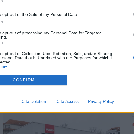
In
tudású nyomkodható eszközök vásárolhatók meg az
a DigiTimes várakozásai szerint. A gyártók két
o opt-out of the Sale of my Personal Data.
lamikor karácsony környékén csökkenthetik az
In
láros álomárat egy komolyabb gép esetében.
to opt-out of processing my Personal Data for Targeted
ing.
eknek az előállítási költsége viszonylag alacsony
In
o opt-out of Collection, Use, Retention, Sale, and/or Sharing
ersonal Data that Is Unrelated with the Purposes for which it
entés nem hozná meg a kívánt növekedést az
lected.
Out
etünk ezeknek az eszközöknek az esetében -
nkciót is tud párosítani egy ilyen eszközhöz, e
CONFIRM
Data Deletion
Data Access
Privacy Policy