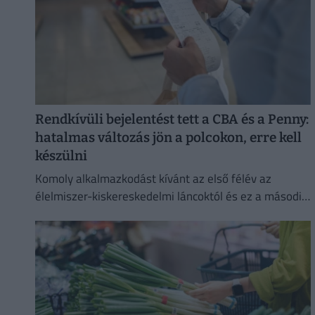
Rendkívüli bejelentést tett a CBA és a Penny:
hatalmas változás jön a polcokon, erre kell
készülni
Komoly alkalmazkodást kívánt az első félév az
élelmiszer-kiskereskedelmi láncoktól és ez a második
félévben is így marad.