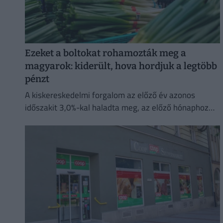
Ezeket a boltokat rohamozták meg a
magyarok: kiderült, hova hordjuk a legtöbb
pénzt
A kiskereskedelmi forgalom az előző év azonos
időszakit 3,0%-kal haladta meg, az előző hónaphoz
képest 0,4%-kal mérséklődött