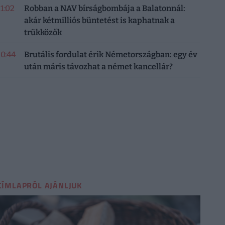
11:02
Robban a NAV bírságbombája a Balatonnál:
akár kétmilliós büntetést is kaphatnak a
trükközők
10:44
Brutális fordulat érik Németországban: egy év
után máris távozhat a német kancellár?
CÍMLAPRÓL AJÁNLJUK