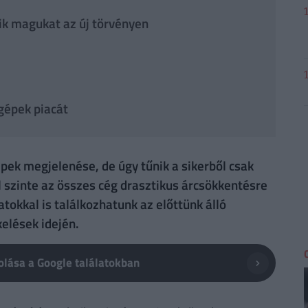
ik magukat az új törvényen
agépek piacát
épek megjelenése, de úgy tűnik a sikerből csak
l szinte az összes cég drasztikus árcsökkentésre
atokkal is találkozhatunk az előttünk álló
elések idején.
lása a Google találatokban