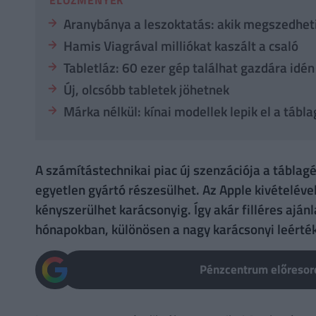
Aranybánya a leszoktatás: akik megszedhet
Hamis Viagrával milliókat kaszált a csaló
Tabletláz: 60 ezer gép találhat gazdára idén
Új, olcsóbb tabletek jöhetnek
Márka nélkül: kínai modellek lepik el a tábl
A számítástechnikai piac új szenzációja a táblag
egyetlen gyártó részesülhet. Az Apple kivételéve
kényszerülhet karácsonyig. Így akár filléres ajánl
hónapokban, különösen a nagy karácsonyi leérték
Pénzcentrum előresoro