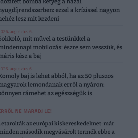
Időzített bomba ketyeg a hazai
nyugdíjrendszerben: ezzel a krízissel nagyon
nehéz lesz mit kezdeni
026. augusztus 6.
Sokkoló, mit művel a testünkkel a
mindennapi mobilozás: észre sem vesszük, és
máris kész a baj
026. augusztus 6.
Komoly baj is lehet abból, ha az 50 pluszos
magyarok lemondanak erről a nyáron:
könnyen rámehet az egészségük is
ERRŐL NE MARADJ LE!
Letarolták az európai kiskereskedelmet: már
minden második megvásárolt termék ebbe a