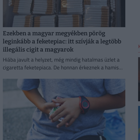
Ezekben a magyar megyékben pörög
leginkább a feketepiac: itt szívják a legtöbb
illegális cigit a magyarok
Hiába javult a helyzet, még mindig hatalmas üzlet a
cigaretta feketepiaca. De honnan érkeznek a hamis
cigaretták Magyarországra, és hol a legnagyobb a
feketepiac?