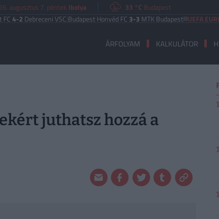
26. augusztus 7. péntek
Ibolya
33 °C
Budapest
Debreceni VSC
|
Budapest Honvéd FC
3-3
MTK Budapest
UEFA EURÓPA LIG
ÁRFOLYAM
KALKULÁTOR
H
rekért juthatsz hozzá a