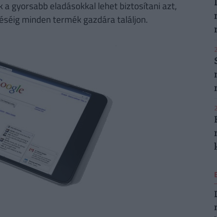
 a gyorsabb eladásokkal lehet biztosítani azt,
séig minden termék gazdára találjon.
2
2