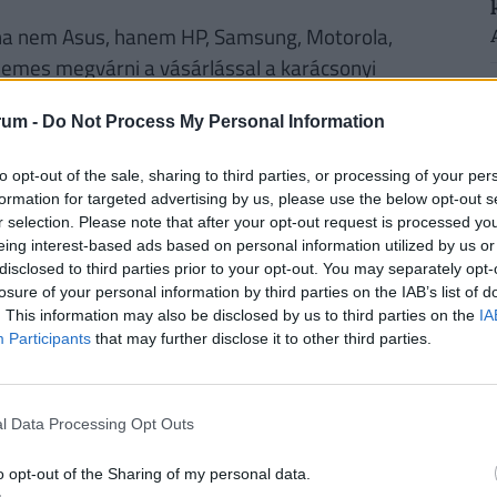
y ha nem Asus, hanem HP, Samsung, Motorola,
demes megvárni a vásárlással a karácsonyi
rum -
Do Not Process My Personal Information
RINT, HA NYUGDÍJBA MEGY: EGYSZERŰ
to opt-out of the sale, sharing to third parties, or processing of your per
formation for targeted advertising by us, please use the below opt-out s
r selection. Please note that after your opt-out request is processed y
eing interest-based ads based on personal information utilized by us or
rűségnek örvendenek a
nyugdíjmegtakarítási
disclosed to third parties prior to your opt-out. You may separately opt-
ztosítás
. Mivel évtizedekre előre tekintve az
losure of your personal information by third parties on the IAB’s list of
sincsen garancia, úgy tűnik ez időskori
. This information may also be disclosed by us to third parties on the
IA
. De
mennyi pénzhez is juthatunk egy
Participants
that may further disclose it to other third parties.
n védhetjük ki egy ilyen megtakarítással pénzünk
bben a cikkben
, illetve a Pénzcentrum
nyugdíj
l Data Processing Opt Outs
o opt-out of the Sharing of my personal data.