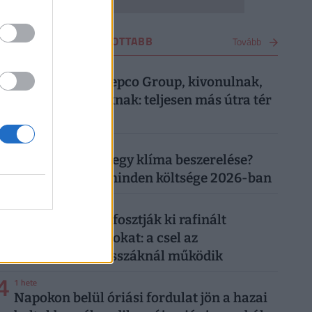
VÁSÁRLÁS LEGOLVASOTTABB
Tovább
1
4 hete
Most közölte a Pepco Group, kivonulnak,
vége egy korszaknak: teljesen más útra tér
át a boltlánc
2
1 hónapja
Mennyibe kerül egy klíma beszerelése?
Egy klíma ára, minden költsége 2026-ban
3
4 napja
"Banántrükkel" fosztják ki rafinált
vásárolók a boltokat: a csel az
önkiszolgáló kasszáknál működik
4
1 hete
Napokon belül óriási fordulat jön a hazai