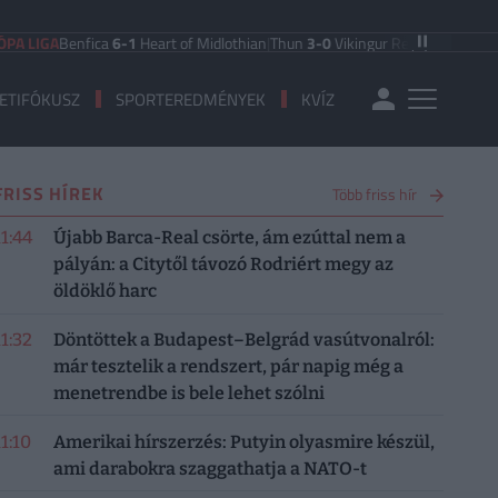
A
Benfica
6-1
Heart of Midlothian
|
Thun
3-0
Vikingur Reykjavik
|
PAOK Saloniki
ETIFÓKUSZ
SPORTEREDMÉNYEK
KVÍZ
FRISS HÍREK
Több friss hír
11:44
Újabb Barca-Real csörte, ám ezúttal nem a
pályán: a Citytől távozó Rodriért megy az
öldöklő harc
11:32
Döntöttek a Budapest–Belgrád vasútvonalról:
már tesztelik a rendszert, pár napig még a
menetrendbe is bele lehet szólni
11:10
Amerikai hírszerzés: Putyin olyasmire készül,
ami darabokra szaggathatja a NATO-t