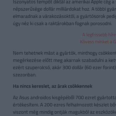
Iszonyatos tempót diktál az amerikai Apple cég a 
népszerűsége dollár milliárdokat hoz. A többi gy
elmaradnak a várakozásoktól, a gyártósorok pedi
úgy néz ki csak a raktárokban fognak porosodni.
A legfrissebb hír
Kövess minket a G
Nem tehetnek mást a gyártók, minthogy csökkentik
megérkezése előtt meg akarnak szabadulni a ketye
ezért szuperolcsó, akár 300 dollár (60 ezer forint)
szezonban.
Ha nincs kereslet, az árak csökkennek
Az Asus androidos kisgépéből 700 ezret gyártottak
értékesíteni. A 200 ezres felhalmozott készlet bő
viszont még mindig ontják magukból az eszközöket 