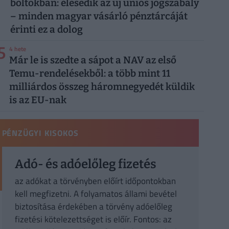
boltokban: élesedik az új uniós jogszabály
– minden magyar vásárló pénztárcáját
érinti ez a dolog
5
4 hete
Már le is szedte a sápot a NAV az első
Temu-rendelésekből: a több mint 11
milliárdos összeg háromnegyedét küldik
is az EU-nak
PÉNZÜGYI KISOKOS
Adó- és adóelőleg fizetés
az adókat a törvényben előírt időpontokban
kell megfizetni. A folyamatos állami bevétel
biztosítása érdekében a törvény adóelőleg
fizetési kötelezettséget is előír. Fontos: az