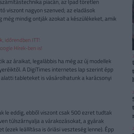
számítástechnika piacán, az Ipad töretlen
ártó viszont nagyon szenved; az eladások
g még mindig ontják azokat a készülékeket, amik
ek, időrendben ITT!
oogle Hírek-ben is!
2
 az áraikat, legalábbis ha még az új modellek
réiktől. A DigiTimes internetes lap szerint épp
 alatti tableteket is vásárolhatunk a karácsonyi
2
 le eddig, ebből viszont csak 500 ezret tudtak
ven túlszárnyalja a várakozásokat, a gyárak
(ezek leállítása is óriási veszteség lenne). Épp
2