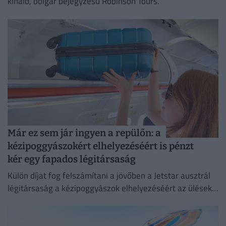
kínáló, bolgár bejegyzésű Robinson Tours.
Már ez sem jár ingyen a repülőn: a
kézipoggyászokért elhelyezéséért is pénzt
kér egy fapados légitársaság
Külön díjat fog felszámítani a jövőben a Jetstar ausztrál
légitársaság a kézipoggyászok elhelyezéséért az ülések
feletti tárolókban.