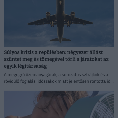
Súlyos krízis a repülésben: négyezer állást
szüntet meg és tömegével törli a járatokat az
egyik légitársaság
A megugró üzemanyagárak, a sorozatos sztrájkok és a
rövidülő foglalási időszakok miatt jelentősen rontotta idei
profitkilátásait a Lufthansa.