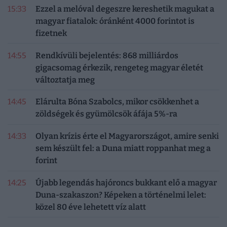
15:33
Ezzel a melóval degeszre kereshetik magukat a
magyar fiatalok: óránként 4000 forintot is
fizetnek
14:55
Rendkívüli bejelentés: 868 milliárdos
gigacsomag érkezik, rengeteg magyar életét
változtatja meg
14:45
Elárulta Bóna Szabolcs, mikor csökkenhet a
zöldségek és gyümölcsök áfája 5%-ra
14:33
Olyan krízis érte el Magyarországot, amire senki
sem készült fel: a Duna miatt roppanhat meg a
forint
14:25
Újabb legendás hajóroncs bukkant elő a magyar
Duna-szakaszon? Képeken a történelmi lelet:
közel 80 éve lehetett víz alatt