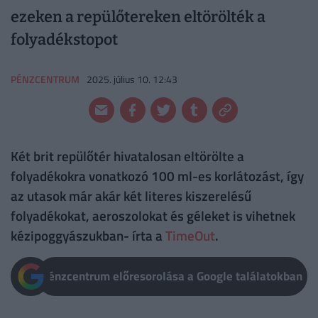
ezeken a repülőtereken eltörölték a
folyadékstopot
PÉNZCENTRUM
2025. július 10. 12:43
Két brit repülőtér hivatalosan eltörölte a
folyadékokra vonatkozó 100 ml-es korlátozást, így
az utasok már akár két literes kiszerelésű
folyadékokat, aeroszolokat és géleket is vihetnek
kézipoggyászukban- írta a
TimeOut
.
Pénzcentrum előresorolása a Google találatokban