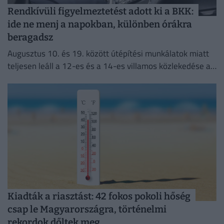
Rendkívüli figyelmeztetést adott ki a BKK:
ide ne menj a napokban, különben órákra
beragadsz
Augusztus 10. és 19. között útépítési munkálatok miatt
teljesen leáll a 12-es és a 14-es villamos közlekedése a
fővárosban.
Kiadták a riasztást: 42 fokos pokoli hőség
csap le Magyarországra, történelmi
rekordok dőltek meg