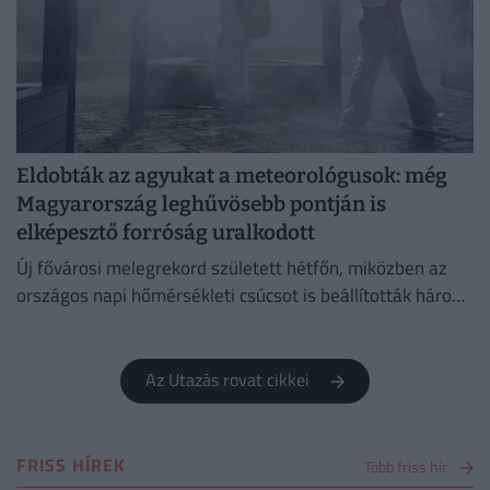
Eldobták az agyukat a meteorológusok: még
Magyarország leghűvösebb pontján is
elképesztő forróság uralkodott
Új fővárosi melegrekord született hétfőn, miközben az
országos napi hőmérsékleti csúcsot is beállították három
településen.
Az Utazás rovat cikkei
FRISS HÍREK
Több friss hír