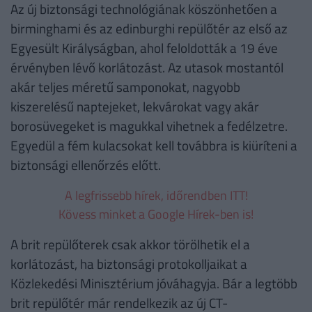
Az új biztonsági technológiának köszönhetően a
birminghami és az edinburghi repülőtér az első az
Egyesült Királyságban, ahol feloldották a 19 éve
érvényben lévő korlátozást. Az utasok mostantól
akár teljes méretű samponokat, nagyobb
kiszerelésű naptejeket, lekvárokat vagy akár
borosüvegeket is magukkal vihetnek a fedélzetre.
Egyedül a fém kulacsokat kell továbbra is kiüríteni a
biztonsági ellenőrzés előtt.
A legfrissebb hírek, időrendben ITT!
Kövess minket a Google Hírek-ben is!
A brit repülőterek csak akkor törölhetik el a
korlátozást, ha biztonsági protokolljaikat a
Közlekedési Minisztérium jóváhagyja. Bár a legtöbb
brit repülőtér már rendelkezik az új CT-