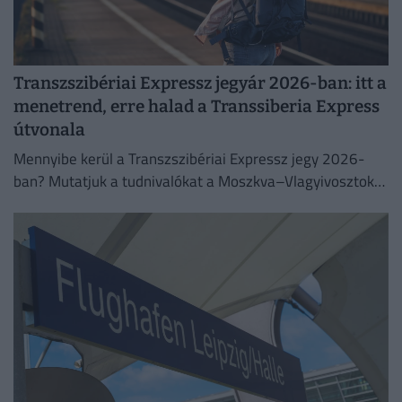
Transzszibériai Expressz jegyár 2026-ban: itt a
menetrend, erre halad a Transsiberia Express
útvonala
Mennyibe kerül a Transzszibériai Expressz jegy 2026-
ban? Mutatjuk a tudnivalókat a Moszkva–Vlagyivosztok
útvonalról, árakról és vásárlási lehetőségekről.