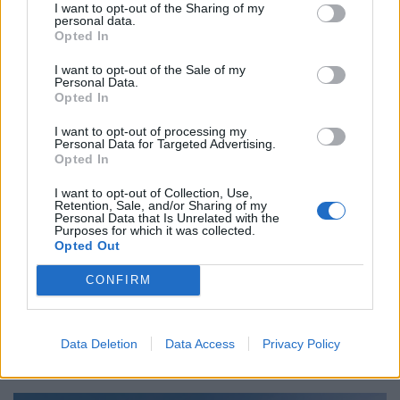
deviza árfolyamai, heti akciók és várható időjárás egy
I want to opt-out of the Sharing of my
personal data.
helyen!
Opted In
I want to opt-out of the Sale of my
Personal Data.
Opted In
I want to opt-out of processing my
Personal Data for Targeted Advertising.
Opted In
I want to opt-out of Collection, Use,
Retention, Sale, and/or Sharing of my
Personal Data that Is Unrelated with the
Purposes for which it was collected.
Opted Out
Most érkezett: Ausztriában is komoly
CONFIRM
problémákat okoz a Duna alacsony víszintje,
súlyos korlátozásokat vezetnek be
A rendkívül alacsony dunai vízállás miatt gyakorlatilag
Data Deletion
Data Access
Privacy Policy
leállt az áruszállító hajózás Ausztriában.