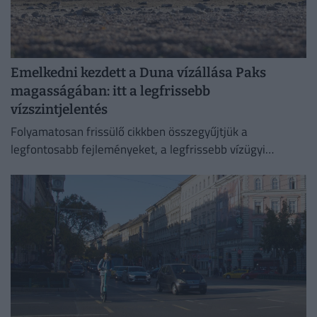
Emelkedni kezdett a Duna vízállása Paks
magasságában: itt a legfrissebb
vízszintjelentés
Folyamatosan frissülő cikkben összegyűjtjük a
legfontosabb fejleményeket, a legfrissebb vízügyi
adatokat és az előrejelzéseket.