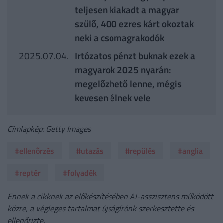
teljesen kiakadt a magyar
szülő, 400 ezres kárt okoztak
neki a csomagrakodók
2025.07.04.
Irtózatos pénzt buknak ezek a
magyarok 2025 nyarán:
megelőzhető lenne, mégis
kevesen élnek vele
Címlapkép: Getty Images
#ellenőrzés
#utazás
#repülés
#anglia
#reptér
#folyadék
Ennek a cikknek az előkészítésében AI-asszisztens működött
közre, a végleges tartalmat újságírónk szerkesztette és
ellenőrizte.