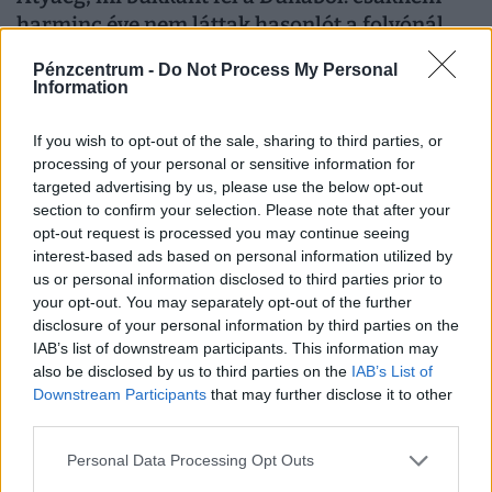
harminc éve nem láttak hasonlót a folyónál
A Duna rendkívül alacsony vízállása miatt ismét láthatóvá
Pénzcentrum -
Do Not Process My Personal
váltak az Újvidék közelében fekvő, 18. századi Szigetsánc
Information
If you wish to opt-out of the sale, sharing to third parties, or
processing of your personal or sensitive information for
targeted advertising by us, please use the below opt-out
section to confirm your selection. Please note that after your
opt-out request is processed you may continue seeing
interest-based ads based on personal information utilized by
us or personal information disclosed to third parties prior to
your opt-out. You may separately opt-out of the further
disclosure of your personal information by third parties on the
IAB’s list of downstream participants. This information may
also be disclosed by us to third parties on the
IAB’s List of
Downstream Participants
that may further disclose it to other
Szerda reggeli túlélőcsomag: időjárás, hírek,
third parties.
árfolyamok, névnap (2026. augusztus 5.)
Personal Data Processing Opt Outs
A Pénzcentrum 2026. augusztus 5.-i hírösszefoglalója,