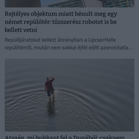
Rejtélyes objektum miatt bénult meg egy
német repülőtér: tűzszerész robotot is be
kellett vetni
Repülőjáratokat kellett átirányítani a Lipcse/Halle
repülőtérről, miután nem sokkal éjfél előtt azonosítatlan
repülő objektumot észleltek a légterében.
Atyaég, mi bukkant fel a Dunából: csaknem