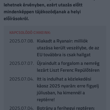
lehetnek érvényben, ezért utazás előtt
mindenképpen tájékozódjanak a helyi
előírásokról.
KAPCSOLÓDÓ CIKKEINK:
2025.07.08.
Kiakadt a Ryanair: milliók
utazása került veszélybe, de az
EU továbbra is csak hallgat
2025.07.07.
Újraindult a forgalom a nemrég
lezárt Liszt Ferenc Repülőtéren
2025.07.04.
Itt is indulhat a közlekedési
káosz 2025 nyarán: erre figyelj
júliusban, ha kimennél a
reptérre!
2025.07.04.
Botrány a ferihegyi reptéren: