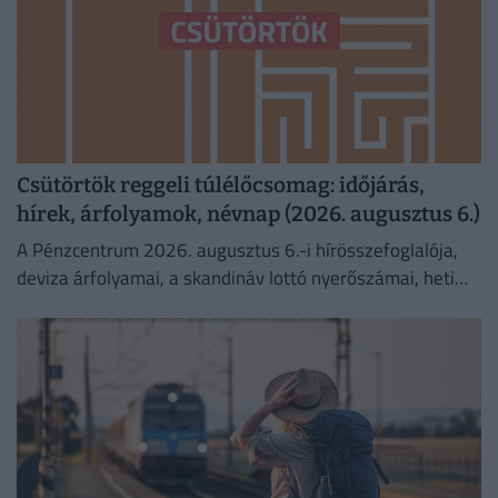
Csütörtök reggeli túlélőcsomag: időjárás,
hírek, árfolyamok, névnap (2026. augusztus 6.)
A Pénzcentrum 2026. augusztus 6.-i hírösszefoglalója,
deviza árfolyamai, a skandináv lottó nyerőszámai, heti
akciók és várható időjárás egy helyen!