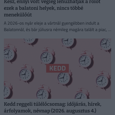
Kész, ennyi volt: végleg lehúzhatják a rolót
ezek a balatoni helyek, nincs többé
menekülőút
A 2026-os nyár eleje a vártnál gyengébben indult a
Balatonnál, és bár júliusra némileg magára talált a piac, a
turisztikai szektor komoly szerkezeti átalakuláson megy...
Kedd reggeli túlélőcsomag: időjárás, hírek,
árfolyamok, névnap (2026. augusztus 4.)