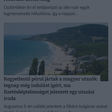
Csütörtökön éri el tetőpontját az idei nyár egyik
legintenzívebb hőhulláma, így a nappali
csúcshőmérséklet akár a 42 Celsius-fokot is elérheti.
Kegyetlenül pórul jártak a magyar utazók:
tegnap még indulást ígért, ma
fizetésképtelenséget jelentett egy utazási
iroda
Augusztus 5-én csődöt jelentett a főként bulgáriai utakat