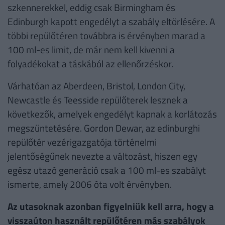
szkennerekkel, eddig csak Birmingham és
Edinburgh kapott engedélyt a szabály eltörlésére. A
többi repülőtéren továbbra is érvényben marad a
100 ml-es limit, de már nem kell kivenni a
folyadékokat a táskából az ellenőrzéskor.
Várhatóan az Aberdeen, Bristol, London City,
Newcastle és Teesside repülőterek lesznek a
következők, amelyek engedélyt kapnak a korlátozás
megszüntetésére. Gordon Dewar, az edinburghi
repülőtér vezérigazgatója történelmi
jelentőségűnek nevezte a változást, hiszen egy
egész utazó generáció csak a 100 ml-es szabályt
ismerte, amely 2006 óta volt érvényben.
Az utasoknak azonban figyelniük kell arra, hogy a
visszaúton használt repülőtéren más szabályok