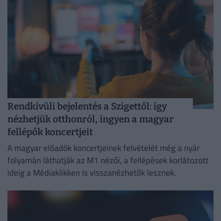
Rendkívüli bejelentés a Szigettől: így
nézhetjük otthonról, ingyen a magyar
fellépők koncertjeit
A magyar előadók koncertjeinek felvételét még a nyár
folyamán láthatják az M1 nézői, a fellépések korlátozott
ideig a Médiaklikken is visszanézhetők lesznek.