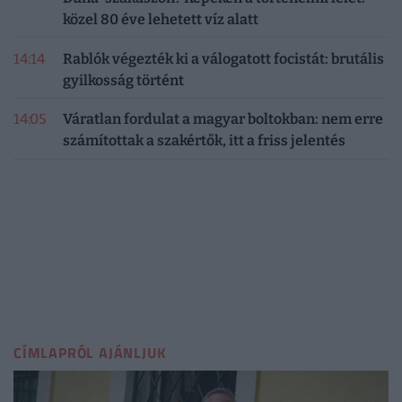
közel 80 éve lehetett víz alatt
14:14
Rablók végezték ki a válogatott focistát: brutális
gyilkosság történt
14:05
Váratlan fordulat a magyar boltokban: nem erre
számítottak a szakértők, itt a friss jelentés
CÍMLAPRÓL AJÁNLJUK