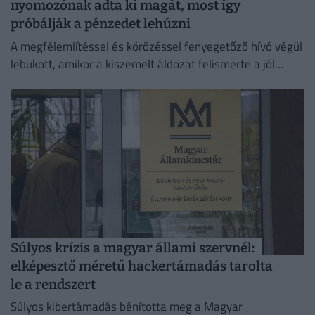
nyomozónak adta ki magát, most így
próbálják a pénzedet lehúzni
A megfélemlítéssel és körözéssel fenyegetőző hívó végül
lebukott, amikor a kiszemelt áldozat felismerte a jól
ismert átverési taktikát, és szembesítette vele az
elkövetőt.
Súlyos krízis a magyar állami szervnél:
elképesztő méretű hackertámadás tarolta
le a rendszert
Súlyos kibertámadás bénította meg a Magyar