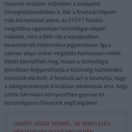
Hasonló rendszer működhet a budapesti
tömegközlekedésben is. Bár a fesztivál teljesen
más környezetet jelent, az EFOTT fizetési
megoldása ugyanolyan technológiai alapon
működik, mint a BKK-nál a közeljövőben
bevezetendő elektronikus jegyrendszer. Így a
szerver alapú online megoldás hamarosan milliók
életét könnyítheti meg, hiszen a technológia
jelentősen felgyorsíthatja a közösségi közlekedési
eszközök elérését. A fesztivál azt is bizonyítja, hogy
a diákigazolványok is kiválóan alkalmasak arra, hogy
szinte bármilyen környezetben gyorsan és
biztonságosan fizessünk segítségükkel.
LAKÁST, HÁZAT VENNÉL, DE NINCS ELÉG
PÉNZED? VAN OLCSÓ MEGOLDÁS!