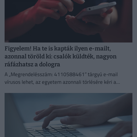
Figyelem! Ha te is kapták ilyen e-mailt,
azonnal töröld ki: csalók küldték, nagyon
ráfázhatsz a dologra
A „Megrendelésszám: 4110588461” tárgyú e-mail
vírusos lehet, az egyetem azonnali törlésére kéri a
címzetteket.