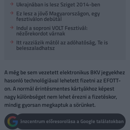
Ukrajnában is lesz Sziget 2014-ben
Ez lesz a jövő Magyarországon, egy
fesztiválon debütál
Indul a soproni VOLT Fesztivál:
nézőrekordot várnak
Itt razziázik mától az adóhatóság, Te is
beleszaladhatsz
A még be sem vezetett elektronikus BKV jegyekhez
hasonló technológiával lehetett fizetni az EFOTT-
on. A normál érintésmentes kártyákhoz képest
nagy különbséget nem lehet érezni a fizetéskor,
mindig gyorsan megkaptuk a sörünket.
Pénzcentrum előresorolása a Google találatokban