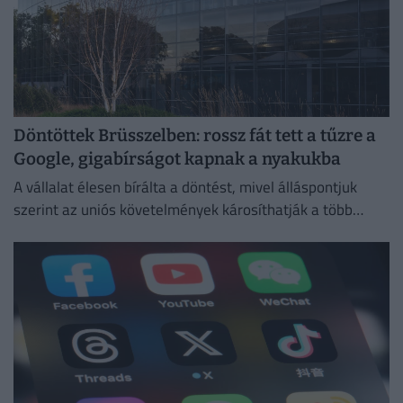
Döntöttek Brüsszelben: rossz fát tett a tűzre a
Google, gigabírságot kapnak a nyakukba
A vállalat élesen bírálta a döntést, mivel álláspontjuk
szerint az uniós követelmények károsíthatják a több
millió európai felhasználó által igénybe vett
szolgáltatásokat.