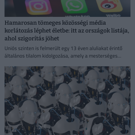
Hamarosan tömeges közösségi média
korlátozás léphet életbe: itt az országok listája,
ahol szigorítás jöhet
Uniós szinten is felmerült egy 13 éven aluliakat érintő
általános tilalom kidolgozása, amely a mesterséges
intelligencián alapuló csevegőrobotokra és a
videojátékokra is kiterjedne.