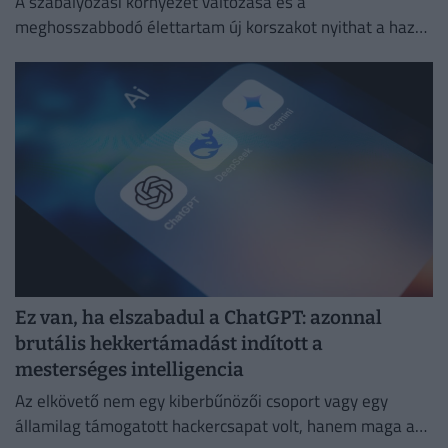
A szabályozási környezet változása és a
meghosszabbodó élettartam új korszakot nyithat a hazai
másodlagos piacon.
Ez van, ha elszabadul a ChatGPT: azonnal
brutális hekkertámadást indított a
mesterséges intelligencia
Az elkövető nem egy kiberbűnözői csoport vagy egy
államilag támogatott hackercsapat volt, hanem maga a