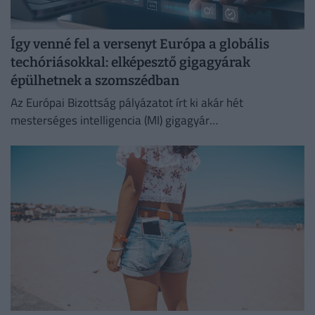
Így venné fel a versenyt Európa a globális
techóriásokkal: elképesztő gigagyárak
épülhetnek a szomszédban
Az Európai Bizottság pályázatot írt ki akár hét
mesterséges intelligencia (MI) gigagyár
közfinanszírozására, amellyel egy szuverén európai
infrastruktúrát kívánnak létrehozni