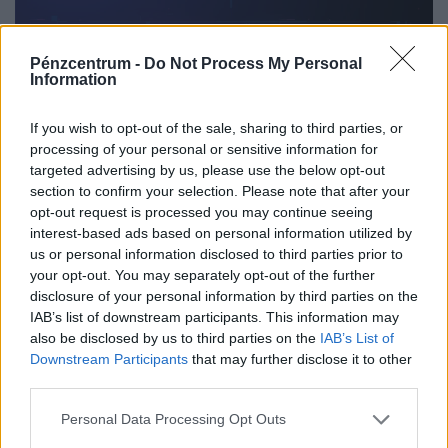
jelentenek.
Pénzcentrum -
Do Not Process My Personal
Information
If you wish to opt-out of the sale, sharing to third parties, or
processing of your personal or sensitive information for
targeted advertising by us, please use the below opt-out
section to confirm your selection. Please note that after your
opt-out request is processed you may continue seeing
interest-based ads based on personal information utilized by
Kész, ennyi volt: brutális áremelés éri el a
us or personal information disclosed to third parties prior to
your opt-out. You may separately opt-out of the further
telefonokat és laptopokat, mélyen a zsebünkbe
disclosure of your personal information by third parties on the
kell nyúlnunk
IAB’s list of downstream participants. This information may
A mesterséges intelligencia robbanásszerű terjedése már
also be disclosed by us to third parties on the
IAB’s List of
Downstream Participants
that may further disclose it to other
nemcsak a technológiai vállalatokat érinti, hanem a
third parties.
hétköznapi fogyasztók pénztárcáját is.
Personal Data Processing Opt Outs