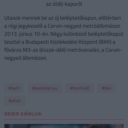
Utasok mennek be az új beléptetőkapun, előtérben
a régi jegykezelő a Corvin-negyed metróállomáson
2013. június 10-én. Négy különböző beléptetőkaput
tesztel a Budapesti Közlekedési Központ (BKK) a
főváros M3-as (észak-déli) metróvonalán, a Corvin-
negyed állomáson.
#tech
#bankkártya
#fesztivál
#bkv
#efott
NEKED AJÁNLJUK