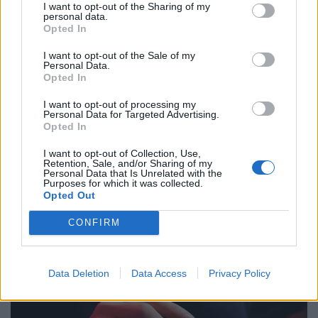
I want to opt-out of the Sharing of my
personal data.
Opted In
I want to opt-out of the Sale of my
Personal Data.
Opted In
I want to opt-out of processing my
Personal Data for Targeted Advertising.
Opted In
Rendkívüli! Kibertámadás érte a Magyar
I want to opt-out of Collection, Use,
Retention, Sale, and/or Sharing of my
Államkincstárat, a behatolás orosz
Personal Data that Is Unrelated with the
szerverekről történhetett
Purposes for which it was collected.
Opted Out
Titkosított fájlok, korlátozott szolgáltatások: orosz
szerverekről érkezhetett a Magyar Államkincstár elleni
CONFIRM
támadás.
Data Deletion
Data Access
Privacy Policy