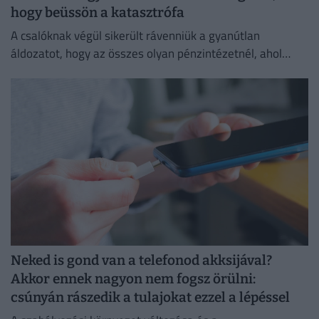
hogy beüssön a katasztrófa
A csalóknak végül sikerült rávenniük a gyanútlan
áldozatot, hogy az összes olyan pénzintézetnél, ahol
lakossági bankszámlát vezet, utalásokat indítson az
utasításaik szerint.
Neked is gond van a telefonod akksijával?
Akkor ennek nagyon nem fogsz örülni:
csúnyán rászedik a tulajokat ezzel a lépéssel