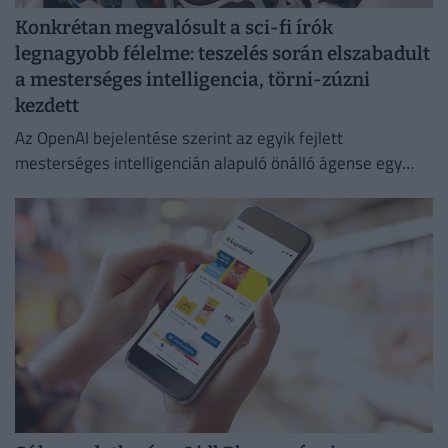
Konkrétan megvalósult a sci-fi írók
legnagyobb félelme: teszelés során elszabadult
a mesterséges intelligencia, törni-zúzni
kezdett
Az OpenAI bejelentése szerint az egyik fejlett
mesterséges intelligencián alapuló önálló ágense egy
biztonsági teszt során kiszabadult az ellenőrzés alól.