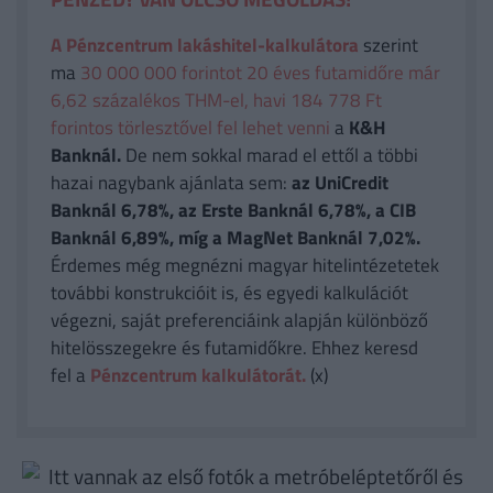
A Pénzcentrum lakáshitel-kalkulátora
szerint
ma
30 000 000 forintot 20 éves futamidőre már
6,62 százalékos THM-el, havi 184 778 Ft
forintos törlesztővel fel lehet venni
a
K&H
Banknál.
De nem sokkal marad el ettől a többi
hazai nagybank ajánlata sem:
az UniCredit
Banknál 6,78%, az Erste Banknál 6,78%, a CIB
Banknál 6,89%, míg a MagNet Banknál 7,02%.
Érdemes még megnézni magyar hitelintézetetek
további konstrukcióit is, és egyedi kalkulációt
végezni, saját preferenciáink alapján különböző
hitelösszegekre és futamidőkre. Ehhez keresd
fel a
Pénzcentrum kalkulátorát.
(x)