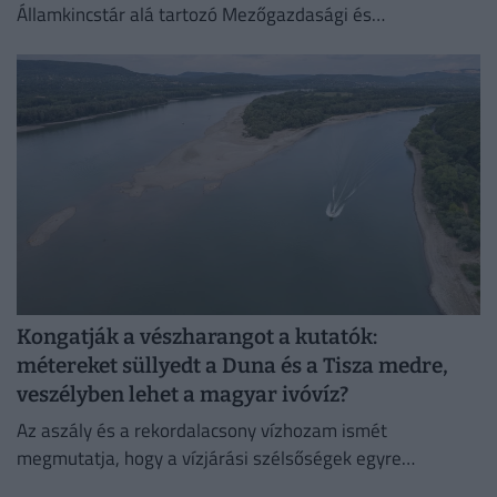
Államkincstár alá tartozó Mezőgazdasági és
Vidékfejlesztési Hivatal (MVH) informatikai rendszerét.
Kongatják a vészharangot a kutatók:
métereket süllyedt a Duna és a Tisza medre,
veszélyben lehet a magyar ivóvíz?
Az aszály és a rekordalacsony vízhozam ismét
megmutatja, hogy a vízjárási szélsőségek egyre
súlyosabb társadalmi, gazdasági és környezeti kihívást