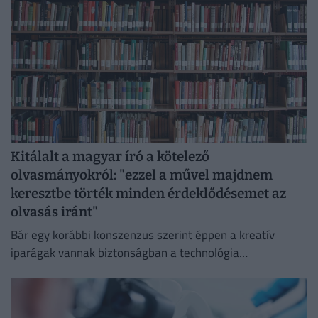
Kitálalt a magyar író a kötelező
olvasmányokról: "ezzel a művel majdnem
keresztbe törték minden érdeklődésemet az
olvasás iránt"
Bár egy korábbi konszenzus szerint éppen a kreatív
iparágak vannak biztonságban a technológia
térnyerésétől, ez az állítás több fronton is, például a
könyvpiacon megdőlni látszik.