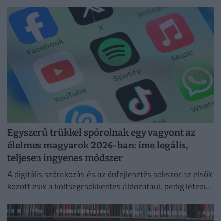
ChatGPT
Egyszerű trükkel spórolnak egy vagyont az
élelmes magyarok 2026-ban: íme legális,
teljesen ingyenes módszer
A digitális szórakozás és az önfejlesztés sokszor az elsők
között esik a költségcsökkentés áldozatául, pedig létezik
egy teljesen legális és ingyenes kiskapu.