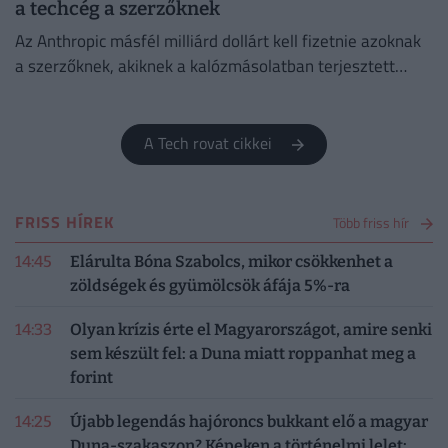
a techcég a szerzőknek
Az Anthropic másfél milliárd dollárt kell fizetnie azoknak
a szerzőknek, akiknek a kalózmásolatban terjesztett
könyveit felhasználta a Claude chatbot betanításához.
A Tech rovat cikkei
FRISS HÍREK
Több friss hír
14:45
Elárulta Bóna Szabolcs, mikor csökkenhet a
zöldségek és gyümölcsök áfája 5%-ra
14:33
Olyan krízis érte el Magyarországot, amire senki
sem készült fel: a Duna miatt roppanhat meg a
forint
14:25
Újabb legendás hajóroncs bukkant elő a magyar
Duna-szakaszon? Képeken a történelmi lelet: