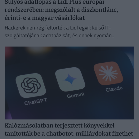
Súlyos adatlopás a Lidl Plus európai
rendszerében: megszólalt a diszkontlánc,
érinti-e a magyar vásárlókat
Hackerek nemrég feltörték a Lidl egyik külső IT-
szolgáltatójának adatbázisát, és ennek nyomán
illetéktelenek birtokába kerültek Lidl Plus online vásárlók
adatai.
Kalózmásolatban terjesztett könyvekkel
tanították be a chatbotot: milliárdokat fizethet