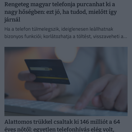
Rengeteg magyar telefonja purcanhat ki a
nagy hőségben: ezt jó, ha tudod, mielőtt így
járnál
Ha a telefon túlmelegszik, ideiglenesen leállhatnak
bizonyos funkciói; korlátozhatja a töltést, visszaveheti a
kijelző fényerejét vagy lassíthatja a működését.
Alattomos trükkel csaltak ki 146 milliót a 64
éves nőtől: egyetlen telefonhívás elég volt,