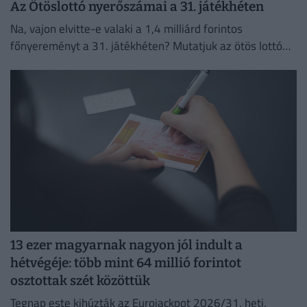
Az Ötöslottó nyerőszámai a 31. játékhéten
Na, vajon elvitte-e valaki a 1,4 milliárd forintos
főnyereményt a 31. játékhéten? Mutatjuk az ötös lottó
nyerőszámait és a nyereményeket!
13 ezer magyarnak nagyon jól indult a
hétvégéje: több mint 64 millió forintot
osztottak szét közöttük
Tegnap este kihúzták az Eurojackpot 2026/31. heti,