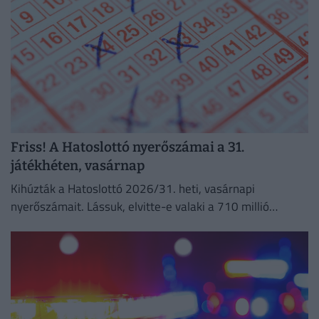
Friss! A Hatoslottó nyerőszámai a 31.
játékhéten, vasárnap
Kihúzták a Hatoslottó 2026/31. heti, vasárnapi
nyerőszámait. Lássuk, elvitte-e valaki a 710 millió
forintos főnyereményt!