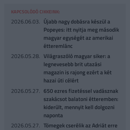
KAPCSOLÓDÓ CIKKEINK:
2026.06.03.
Újabb nagy dobásra készül a
Popeyes: itt nyitja meg második
magyar egységét az amerikai
étteremlánc
2026.05.28.
Világraszóló magyar siker: a
legnevesebb brit utazási
magazin is rajong ezért a két
hazai úti célért
2026.05.27.
650 ezres fizetéssel vadásznak
szakácsot balatoni étteremben:
kiderült, mennyit kell dolgozni
naponta
2026.05.27.
Tömegek cserélik az Adriát erre