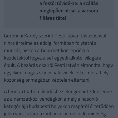
a festői tóvidékre: a szállás
meglepően olcsó, a vacsora
filléres tétel
Gerendai Károly szerint Pesti István távozásával
nincs értelme az eddigi formában folytatni a
munkát, hiszen a Gourmet koncepciója a
kezdetektől fogva a séf egyedi alkotói világára
épült. A bezárás okairól Pesti István elmondta, hogy
egy ilyen magas színvonalú vidéki éttermet a helyi
közönség önmagában képtelen eltartani.
A fenntartható működéshez elengedhetetlen lenne
az a nemzetközi vendégkör, amely a hasonló
kategóriájú budapesti helyeken magától értetődően
jelen van, Tatára azonban a kiemelkedő minőség