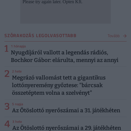
SZÓRAKOZÁS LEGOLVASOTTABB
Tovább
1
1 hónapja
Nyugdíjáról vallott a legendás rádiós,
Bochkor Gábor: elárulta, mennyi az annyi
2
2 hete
Megrázó vallomást tett a gigantikus
lottónyeremény győztese: "bárcsak
összetéptem volna a szelvényt"
3
5 napja
Az Ötöslottó nyerőszámai a 31. játékhéten
4
3 hete
Az Ötöslottó nyerőszámai a 29. játékhéten