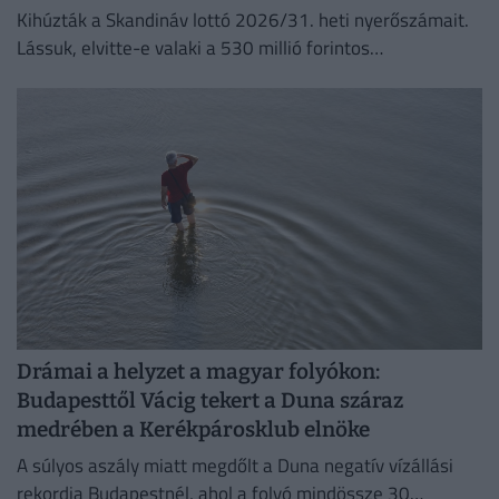
Kihúzták a Skandináv lottó 2026/31. heti nyerőszámait.
Lássuk, elvitte-e valaki a 530 millió forintos
főnyereményt.
Drámai a helyzet a magyar folyókon:
Budapesttől Vácig tekert a Duna száraz
medrében a Kerékpárosklub elnöke
A súlyos aszály miatt megdőlt a Duna negatív vízállási
rekordja Budapestnél, ahol a folyó mindössze 30