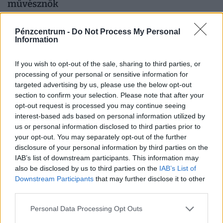
művésznők
Három idős művésznő mesélt arról, hogyan vészelik át a
brutális hőséget úgy, hogy ők koruk miatt még inkább ki
Pénzcentrum -
Do Not Process My Personal
Information
vannak téve a brutális meleg hatásainak.
If you wish to opt-out of the sale, sharing to third parties, or
processing of your personal or sensitive information for
targeted advertising by us, please use the below opt-out
section to confirm your selection. Please note that after your
opt-out request is processed you may continue seeing
interest-based ads based on personal information utilized by
us or personal information disclosed to third parties prior to
your opt-out. You may separately opt-out of the further
disclosure of your personal information by third parties on the
IAB’s list of downstream participants. This information may
also be disclosed by us to third parties on the
IAB’s List of
Régóta várt sorozat érkezik a SkyShowtime
Downstream Participants
that may further disclose it to other
kínálatába: ekkortól lesz látható a képernyőn
third parties.
A SkyShowtime szolgáltatásai számos platformon
Personal Data Processing Opt Outs
hozzáférhetők, beleértve az Apple és Android