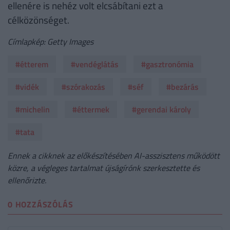
ellenére is nehéz volt elcsábítani ezt a
célközönséget.
Címlapkép: Getty Images
#étterem
#vendéglátás
#gasztronómia
#vidék
#szórakozás
#séf
#bezárás
#michelin
#éttermek
#gerendai károly
#tata
Ennek a cikknek az előkészítésében AI-asszisztens működött
közre, a végleges tartalmat újságírónk szerkesztette és
ellenőrizte.
0 HOZZÁSZÓLÁS