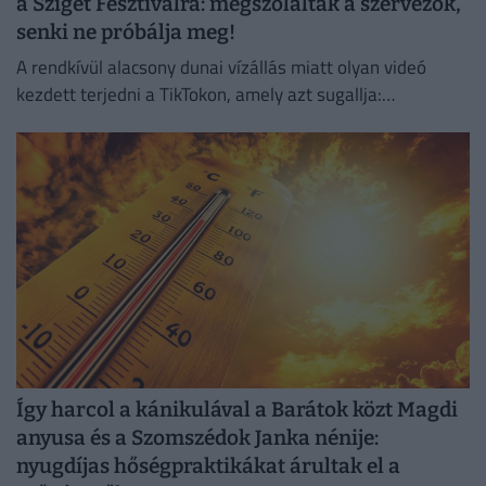
a Sziget Fesztiválra: megszólaltak a szervezők,
senki ne próbálja meg!
A rendkívül alacsony dunai vízállás miatt olyan videó
kezdett terjedni a TikTokon, amely azt sugallja:
gyakorlatilag gyalog is át lehet jutni a Hajógyári-szigetre.
Így harcol a kánikulával a Barátok közt Magdi
anyusa és a Szomszédok Janka nénije:
nyugdíjas hőségpraktikákat árultak el a