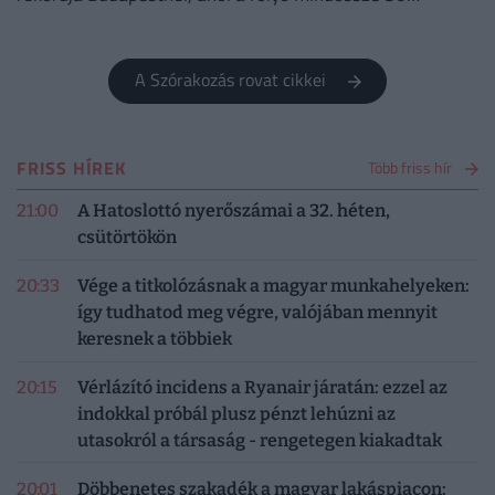
centiméteres szinten áll.
A Szórakozás rovat cikkei
FRISS HÍREK
Több friss hír
21:00
A Hatoslottó nyerőszámai a 32. héten,
csütörtökön
20:33
Vége a titkolózásnak a magyar munkahelyeken:
így tudhatod meg végre, valójában mennyit
keresnek a többiek
20:15
Vérlázító incidens a Ryanair járatán: ezzel az
indokkal próbál plusz pénzt lehúzni az
utasokról a társaság - rengetegen kiakadtak
20:01
Döbbenetes szakadék a magyar lakáspiacon: