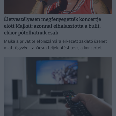
Életveszélyesen megfenyegették koncertje
előtt Majkát: azonnal elhalasztotta a bulit,
ekkor pótolhatnak csak
Majka a privát telefonszámára érkezett zaklató üzenet
miatt ügyvédi tanácsra feljelentést tesz, a koncertet
pedig csak a körülmények megnyugtató tisztázása után
pótolják.