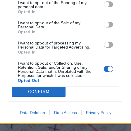
I want to opt-out of the Sharing of my
okoseszközöket.
personal data.
Opted In
I want to opt-out of the Sale of my
Personal Data.
Opted In
I want to opt-out of processing my
Personal Data for Targeted Advertising.
Opted In
I want to opt-out of Collection, Use,
Retention, Sale, and/or Sharing of my
Personal Data that Is Unrelated with the
Purposes for which it was collected.
Opted Out
Megszólalt a Sziget az energiakrízisről: erre
számíthatnak idén a fesztiválozók
CONFIRM
A szervezők szerint a Sziget akár teljesen saját
energiaellátással is működhet egy esetleges hálózati
zavar esetén.
Data Deletion
Data Access
Privacy Policy