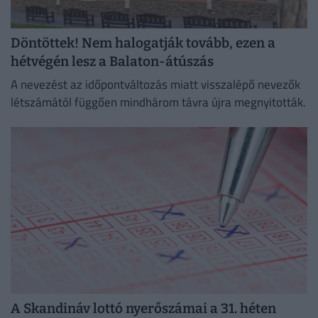
Döntöttek! Nem halogatják tovább, ezen a
hétvégén lesz a Balaton-átúszás
A nevezést az időpontváltozás miatt visszalépő nevezők
létszámától függően mindhárom távra újra megnyitották.
A Skandináv lottó nyerőszámai a 31. héten