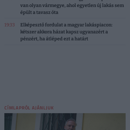
van olyan vármegye, ahol egyetlen új lakás sem
épült a tavasz óta
19:33
Elképesztő fordulat a magyar lakáspiacon:
kétszer akkora házat kapsz ugyanazért a
pénzért, ha átléped ezt a határt
CÍMLAPRÓL AJÁNLJUK