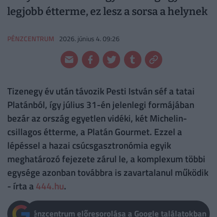
legjobb étterme, ez lesz a sorsa a helynek
PÉNZCENTRUM
2026. június 4. 09:26
Tizenegy év után távozik Pesti István séf a tatai
Platánból, így július 31-én jelenlegi formájában
bezár az ország egyetlen vidéki, két Michelin-
csillagos étterme, a Platán Gourmet. Ezzel a
lépéssel a hazai csúcsgasztronómia egyik
meghatározó fejezete zárul le, a komplexum többi
egysége azonban továbbra is zavartalanul működik
- írta a
444.hu
.
Pénzcentrum előresorolása a Google találatokban