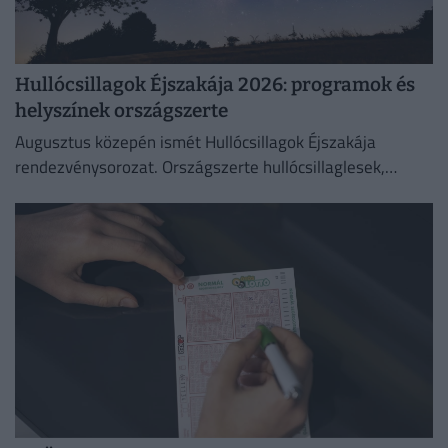
Hullócsillagok Éjszakája 2026: programok és
helyszínek országszerte
Augusztus közepén ismét Hullócsillagok Éjszakája
rendezvénysorozat. Országszerte hullócsillaglesek,
távcsöves bemutatók és különleges esti programok az
égbolt szerelmeseinek.