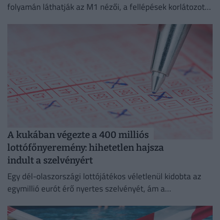
folyamán láthatják az M1 nézői, a fellépések korlátozott
ideig a Médiaklikken is visszanézhetők lesznek.
A kukában végezte a 400 milliós
lottófőnyeremény: hihetetlen hajsza
indult a szelvényért
Egy dél-olaszországi lottójátékos véletlenül kidobta az
egymillió eurót érő nyertes szelvényét, ám a
szemétszállítók kétnapos kutatás után megtalálták azt a
hulladékhegyben.