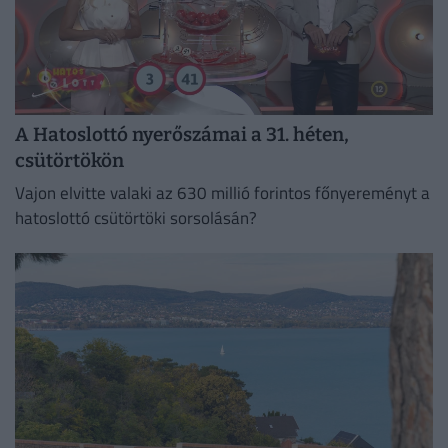
A Hatoslottó nyerőszámai a 31. héten,
csütörtökön
Vajon elvitte valaki az 630 millió forintos főnyereményt a
hatoslottó csütörtöki sorsolásán?