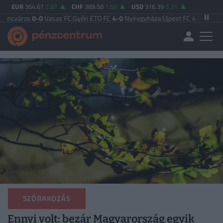
EUR
364.61
2.87
CHF
389.58
1.68
USD
316.39
3.31
0-0
Vasas FC
|
Győri ETO FC
4-0
Nyíregyháza
|
Újpest FC
4-2
Debreceni VSC
|
Bu
SZÓRAKOZÁS
Ennyi volt: bezár Magyarország egyik