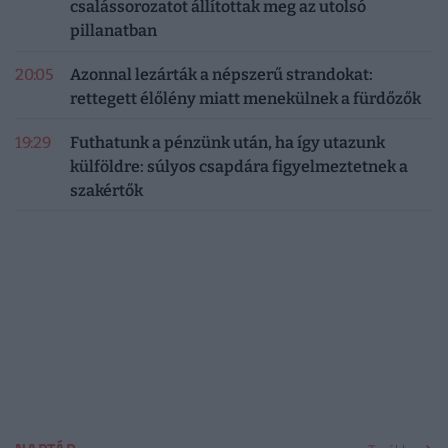
csalássorozatot állítottak meg az utolsó
pillanatban
20:05
Azonnal lezárták a népszerű strandokat:
rettegett élőlény miatt menekülnek a fürdőzők
19:29
Futhatunk a pénzünk után, ha így utazunk
külföldre: súlyos csapdára figyelmeztetnek a
szakértők