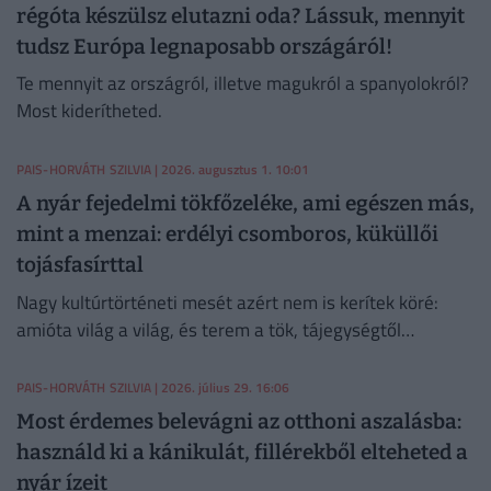
régóta készülsz elutazni oda? Lássuk, mennyit
tudsz Európa legnaposabb országáról!
Te mennyit az országról, illetve magukról a spanyolokról?
Most kiderítheted.
PAIS-HORVÁTH SZILVIA
| 2026. augusztus 1. 10:01
A nyár fejedelmi tökfőzeléke, ami egészen más,
mint a menzai: erdélyi csomboros, küküllői
tojásfasírttal
Nagy kultúrtörténeti mesét azért nem is kerítek köré:
amióta világ a világ, és terem a tök, tájegységtől
függetlenül annyi háziasszony esküszik a saját
módszerére.
PAIS-HORVÁTH SZILVIA
| 2026. július 29. 16:06
Most érdemes belevágni az otthoni aszalásba:
használd ki a kánikulát, fillérekből elteheted a
nyár ízeit