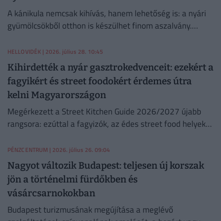
A kánikula nemcsak kihívás, hanem lehetőség is: a nyári
gyümölcsökből otthon is készülhet finom aszalvány.
Mutatjuk az eszközöket, árakat és tippeket.
HELLOVIDÉK
| 2026. július 28. 10:45
Kihirdették a nyár gasztrokedvenceit: ezekért a
fagyikért és street foodokért érdemes útra
kelni Magyarországon
Megérkezett a Street Kitchen Guide 2026/2027 újabb
rangsora: ezúttal a fagyizók, az édes street food helyek
és a street food kategória legjobbjait választották ki. A
listán budapesti gasztrohelyek mellett miskolci kedvenc
PÉNZCENTRUM
| 2026. július 26. 09:04
is helyet kapott – mutatjuk, hol érdemes keresni a
Nagyot változik Budapest: teljesen új korszak
díjazott finomságokat.
jön a történelmi fürdőkben és
vásárcsarnokokban
Budapest turizmusának megújítása a meglévő