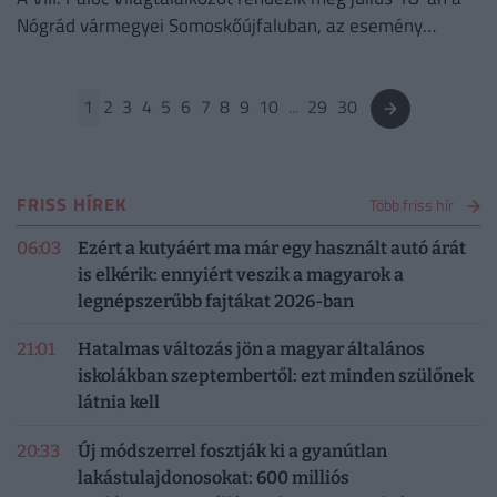
Nógrád vármegyei Somoskőújfaluban, az esemény
fővédnöke Pindroch Csaba salgótarjáni születésű Jászay
Mari-díjas színművész lesz.
1
2
3
4
5
6
7
8
9
10
...
29
30
FRISS HÍREK
Több friss hír
06:03
Ezért a kutyáért ma már egy használt autó árát
is elkérik: ennyiért veszik a magyarok a
legnépszerűbb fajtákat 2026-ban
21:01
Hatalmas változás jön a magyar általános
iskolákban szeptembertől: ezt minden szülőnek
látnia kell
20:33
Új módszerrel fosztják ki a gyanútlan
lakástulajdonosokat: 600 milliós