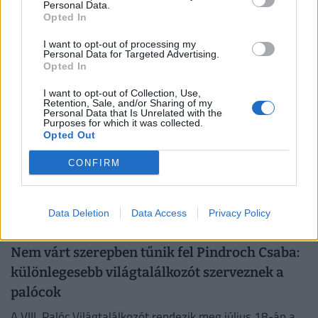
Personal Data.
mit ehettek
Opted In
Ralph Fiennes, Viggo Mortensen és Robert Lantos
I want to opt-out of processing my
csütörtök este a Rosenstein Vendéglőben vacsoráztak,
Personal Data for Targeted Advertising.
Opted In
PÉNZCENTRUM
| 2026. július 7. 19:01
I want to opt-out of Collection, Use,
Retention, Sale, and/or Sharing of my
Hihetetlen titokra derült fény: te is óriási hibát
Personal Data that Is Unrelated with the
Purposes for which it was collected.
követsz el, amikor külföldi nagyvárosokba
Opted Out
utazol?
CONFIRM
Egy várost igazán nem a főtereken és a kötelező
látnivalóknál lehet megismerni, hanem ott, ahol a helyiek
vásárolnak, esznek és beszélgetnek.
Data Deletion
Data Access
Privacy Policy
HELLOVIDÉK
| 2026. július 7. 17:15
Nem várt szerepben tűnik fel Pindroch Csaba:
különlegesebb világtalálkozót szerveznek a
palócok
A VIII. Palóc Világtalálkozót rendezik meg július 18-án a