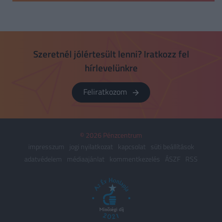
Szeretnél jólértesült lenni? Iratkozz fel
hírlevelünkre
Feliratkozom
© 2026 Pénzcentrum
impresszum
jogi nyilatkozat
kapcsolat
süti beállítások
adatvédelem
médiaajánlat
kommentkezelés
ÁSZF
RSS