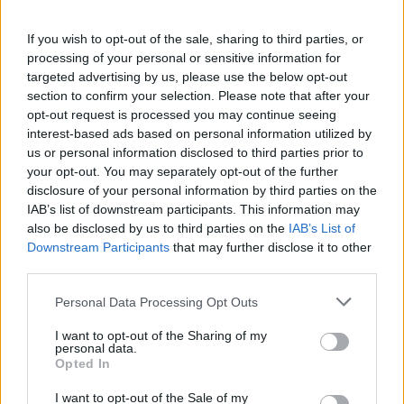
tartalmas ebéd...
PÉNZCENTRUM
| 2026. július 10. 18:02
Kvíz: Szereted a mediterrán ételeket? Itt a 10
If you wish to opt-out of the sale, sharing to third parties, or
ponthoz tényleg tudnod kell, mit eszel!
processing of your personal or sensitive information for
targeted advertising by us, please use the below opt-out
A mediterrán konyha sokak kedvence, de kevesen tudják,
section to confirm your selection. Please note that after your
miben rejlik az egyes ételek titka. Te vajon felismered a
opt-out request is processed you may continue seeing
fogásokat néhány jellegzetes részletből?
interest-based ads based on personal information utilized by
us or personal information disclosed to third parties prior to
MTI
| 2026. július 10. 17:15
your opt-out. You may separately opt-out of the further
Ingyenprogramok sora vár az egyik legszebb
disclosure of your personal information by third parties on the
magyar borvidéken: 500 művész érkezik a
IAB’s list of downstream participants. This information may
also be disclosed by us to third parties on the
IAB’s List of
Zempléni Fesztiválra
Downstream Participants
that may further disclose it to other
Koncertek, színházi előadások, irodalmi estek és
third parties.
különleges gasztronómiai élmények várnak a 35.
Personal Data Processing Opt Outs
Zempléni Fesztiválon. Mutatjuk, milyen programokkal
készülnek!
I want to opt-out of the Sharing of my
PÉNZCENTRUM
| 2026. július 10. 11:34
personal data.
Csütörtök este egyszerre három világsztár
Opted In
vacsorázott egy pesti étteremben: megnéztük,
I want to opt-out of the Sale of my