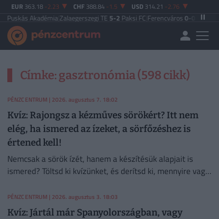
EUR
363.18
-2.23
CHF
388.84
-1.5
USD
314.21
-2.76
uskás Akadémia
|
Zalaegerszegi TE
5-2
Paksi FC
|
Ferencváros
0-0
Vasas FC
|
G
Címke: gasztronómia (598 cikk)
PÉNZCENTRUM
| 2026. augusztus 7. 18:02
Kvíz: Rajongsz a kézműves sörökért? Itt nem
elég, ha ismered az ízeket, a sörfőzéshez is
értened kell!
Nemcsak a sörök ízét, hanem a készítésük alapjait is
ismered? Töltsd ki kvízünket, és derítsd ki, mennyire vagy
sörszakértő!
PÉNZCENTRUM
| 2026. augusztus 3. 18:03
Kvíz: Jártál már Spanyolországban, vagy