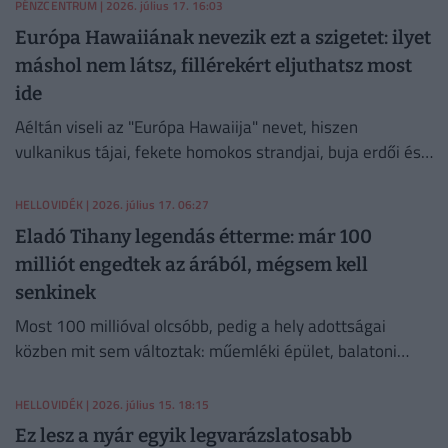
PÉNZCENTRUM
| 2026. július 17. 16:03
Európa Hawaiiának nevezik ezt a szigetet: ilyet
máshol nem látsz, fillérekért eljuthatsz most
ide
Aéltán viseli az "Európa Hawaiija" nevet, hiszen
vulkanikus tájai, fekete homokos strandjai, buja erdői és
hegyi túraútvonalai teljesen más világot kínálnak, mint a
szárazföldi Portugália mediterrán vidékei.
HELLOVIDÉK
| 2026. július 17. 06:27
Eladó Tihany legendás étterme: már 100
milliót engedtek az árából, mégsem kell
senkinek
Most 100 millióval olcsóbb, pedig a hely adottságai
közben mit sem változtak: műemléki épület, balatoni
panoráma, búbos kemence, teraszok és Tihany...
HELLOVIDÉK
| 2026. július 15. 18:15
Ez lesz a nyár egyik legvarázslatosabb