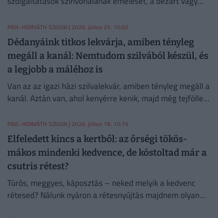
szolgáltatások színvonalának emelését, a bezárt vagy
kihasználatlan látványosságok újranyitását, valamint a
turisztikai fókusz belvároson túli kiterjesztését igényli.
PAIS-HORVÁTH SZILVIA
| 2026. július 25. 10:02
Dédanyáink titkos lekvárja, amiben tényleg
megáll a kanál: Nemtudom szilvából készül, és
a legjobb a máléhoz is
Van az az igazi házi szilvalekvár, amiben tényleg megáll a
kanál. Aztán van, ahol kenyérre kenik, majd még tejföllel
is megpakolják. De hogyan készült Szatmárban?
PAIS-HORVÁTH SZILVIA
| 2026. július 18. 10:15
Elfeledett kincs a kertből: az őrségi tökös-
mákos mindenki kedvence, de kóstoltad már a
csutris rétest?
Túrós, meggyes, káposztás – neked melyik a kedvenc
rétesed? Nálunk nyáron a rétesnyújtás majdnem olyan
biztos hétvégi program volt, mint a lekvárbefőzés.