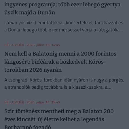
ingyenes programja: több ezer lebegő gyertya
úszik majd a Dunán
Látványos vízi bemutatókkal, koncertekkel, táncházzal és
a Dunán lebegő több ezer mécsessel várja a látogatókat
szombaton a szentendrei Gyertyaúsztatás.
HELLOVIDÉK
| 2026. július 15. 14:45
Nem kell a Balatonig menni a 2000 forintos
lángosért: büféárak a közkedvelt Körös-
torokban 2026 nyarán
A csongrádi Körös-torokban idén nyáron is nagy a pörgés,
a strandolók pedig továbbra is a klasszikusokra, a
lángosra és a hekkre esküsznek. Ám közben feltűnt egy új
kedvenc is: a halgyros.
HELLOVIDÉK
| 2026. július 14. 15:45
Szír történész mentheti meg a Balaton 200
éves kincsét: új életre kelhet a legendás
Borharapó fogadó