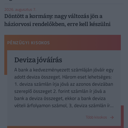
2026. augusztus 7.
Döntött a kormány: nagy változás jön a
háziorvosi rendelőkben, erre kell készülni
PÉNZÜGYI KISOKOS
Deviza jóváírás
A bank a kedvezményezett számláján jóváír egy
adott deviza összeget. Három eset lehetséges:
1. deviza számlán írja jóvá az azonos devizában
szereplő összeget 2. forint számlán ír jóvá a
bank a deviza összeget, ekkor a bank deviza
vételi árfolyamon számol, 3, deviza számlán ír
jóvá a bank más devizában lévő összeget,
Több kisokos
szintén vételi árfolyamon számolva.