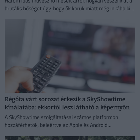
Három idős művésznő mesélt arról, hogyan vészelik át a
brutális hőséget úgy, hogy ők koruk miatt még inkább ki
vannak téve a brutális meleg hatásainak.
Régóta várt sorozat érkezik a SkyShowtime
kínálatába: ekkortól lesz látható a képernyőn
A SkyShowtime szolgáltatásai számos platformon
hozzáférhetők, beleértve az Apple és Android
okoseszközöket.