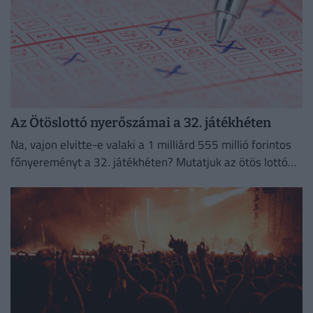
Az Ötöslottó nyerőszámai a 32. játékhéten
Na, vajon elvitte-e valaki a 1 milliárd 555 millió forintos
főnyereményt a 32. játékhéten? Mutatjuk az ötös lottó
nyerőszámait és a nyereményeket!