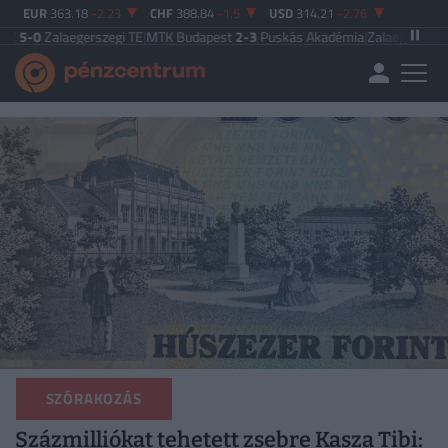
EUR
363.18
-2.23
CHF
388.84
-1.5
USD
314.21
-2.76
aegerszegi TE
|
MTK Budapest
2-3
Puskás Akadémia
|
Zalaegerszegi TE
5-2
Pak
SZÓRAKOZÁS
Százmilliókat tehetett zsebre Kasza Tibi: