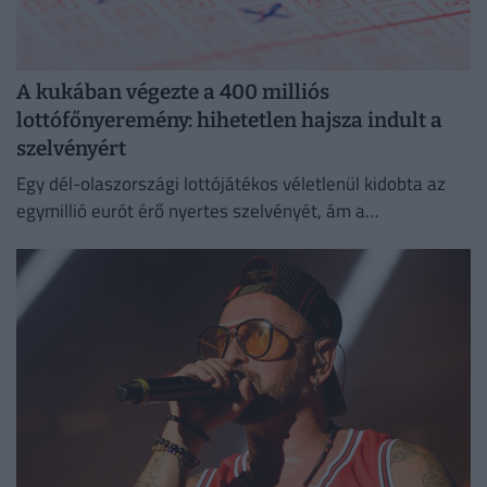
A kukában végezte a 400 milliós
lottófőnyeremény: hihetetlen hajsza indult a
szelvényért
Egy dél-olaszországi lottójátékos véletlenül kidobta az
egymillió eurót érő nyertes szelvényét, ám a
szemétszállítók kétnapos kutatás után megtalálták azt a
hulladékhegyben.