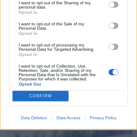
I want to opt-out of the Sharing of my
érkeznek repülővel utazók Budapestre a Sziget Fesztivál
personal data.
idején,
Opted In
I want to opt-out of the Sale of my
Personal Data.
Opted In
I want to opt-out of processing my
Personal Data for Targeted Advertising.
Opted In
I want to opt-out of Collection, Use,
Retention, Sale, and/or Sharing of my
Personal Data that Is Unrelated with the
Purposes for which it was collected.
Opted Out
A Hatoslottó nyerőszámai a 32. héten,
CONFIRM
csütörtökön
Vajon elvitte valaki az 770 millió forintos főnyereményt a
Data Deletion
Data Access
Privacy Policy
hatoslottó csütörtöki sorsolásán?