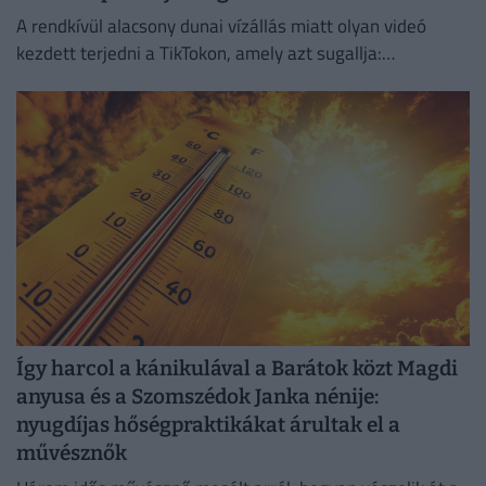
A rendkívül alacsony dunai vízállás miatt olyan videó
kezdett terjedni a TikTokon, amely azt sugallja:
gyakorlatilag gyalog is át lehet jutni a Hajógyári-szigetre.
Így harcol a kánikulával a Barátok közt Magdi
anyusa és a Szomszédok Janka nénije:
nyugdíjas hőségpraktikákat árultak el a
művésznők