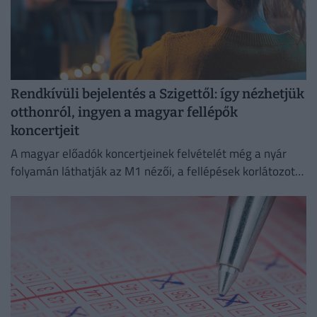
Rendkívüli bejelentés a Szigettől: így nézhetjük
otthonról, ingyen a magyar fellépők
koncertjeit
A magyar előadók koncertjeinek felvételét még a nyár
folyamán láthatják az M1 nézői, a fellépések korlátozott
ideig a Médiaklikken is visszanézhetők lesznek.