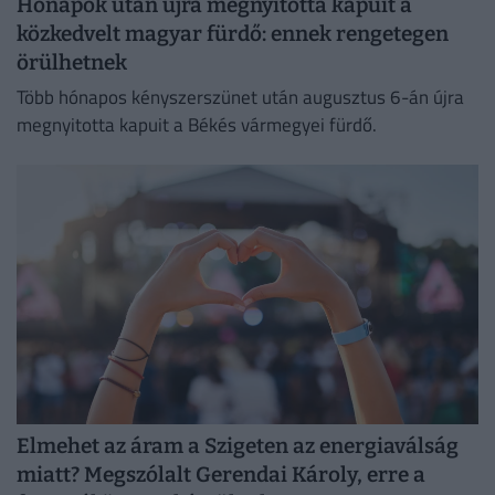
Hónapok után újra megnyitotta kapuit a
közkedvelt magyar fürdő: ennek rengetegen
örülhetnek
Több hónapos kényszerszünet után augusztus 6-án újra
megnyitotta kapuit a Békés vármegyei fürdő.
Elmehet az áram a Szigeten az energiaválság
miatt? Megszólalt Gerendai Károly, erre a