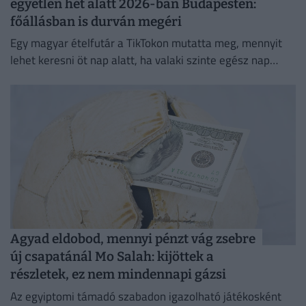
egyetlen hét alatt 2026-ban Budapesten:
főállásban is durván megéri
Egy magyar ételfutár a TikTokon mutatta meg, mennyit
lehet keresni öt nap alatt, ha valaki szinte egész nap
szállítja a rendeléseket.
Agyad eldobod, mennyi pénzt vág zsebre
új csapatánál Mo Salah: kijöttek a
részletek, ez nem mindennapi gázsi
Az egyiptomi támadó szabadon igazolható játékosként