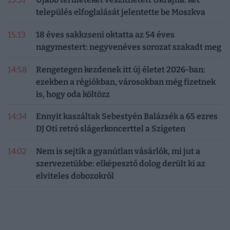
település elfoglalását jelentette be Moszkva
15:13
18 éves sakkzseni oktatta az 54 éves
nagymestert: negyvenéves sorozat szakadt meg
14:58
Rengetegen kezdenek itt új életet 2026-ban:
ezekben a régiókban, városokban még fizetnek
is, hogy oda költözz
14:34
Ennyit kaszáltak Sebestyén Balázsék a 65 ezres
DJ Oti retró slágerkoncerttel a Szigeten
14:02
Nem is sejtik a gyanútlan vásárlók, mi jut a
szervezetükbe: elképesztő dolog derült ki az
elviteles dobozokról