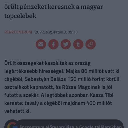
őrült pénzeket keresnek a magyar
topcelebek
PÉNZCENTRUM
2022. augusztus 3. 09:33
Őrült összegeket kaszáltak az ország
legértékesebb hírességei. Majka 80 milliót vett ki
cégéből, Sebestyén Balázs 150 millió forint körüli
osztalékot kaphatott, és Rúzsa Magdinak is jól
futott a szekér. A legtöbbet azonban Kasza Tibi
kereste: tavaly a cégéből majdnem 400 milliót
vehetett ki.
Pénzcentrum előresorolása a Google találatokban