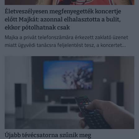
Életveszélyesen megfenyegették koncertje
előtt Majkát: azonnal elhalasztotta a bulit,
ekkor pótolhatnak csak
Majka a privát telefonszámára érkezett zaklató üzenet
miatt ügyvédi tanácsra feljelentést tesz, a koncertet
pedig csak a körülmények megnyugtató tisztázása után
pótolják.
Újabb tévécsatorna szűnik meg