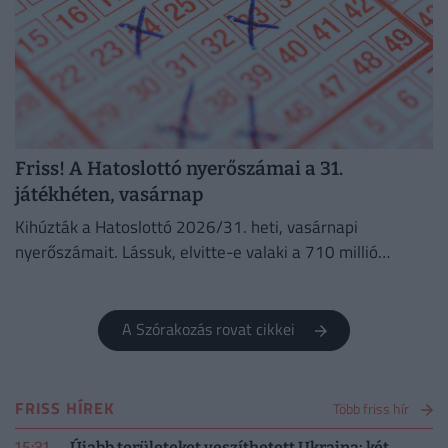
Friss! A Hatoslottó nyerőszámai a 31.
játékhéten, vasárnap
Kihúzták a Hatoslottó 2026/31. heti, vasárnapi
nyerőszámait. Lássuk, elvitte-e valaki a 710 millió
forintos főnyereményt!
A Szórakozás rovat cikkei
FRISS HÍREK
Több friss hír
15:31
Újabb területeket veszíthetett Ukrajna: két