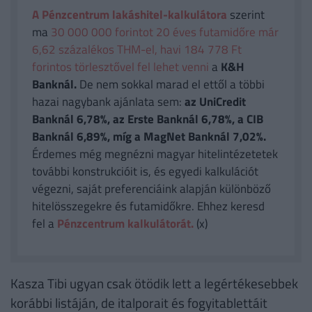
A Pénzcentrum lakáshitel-kalkulátora
szerint
ma
30 000 000 forintot 20 éves futamidőre már
6,62 százalékos THM-el, havi 184 778 Ft
forintos törlesztővel fel lehet venni
a
K&H
Banknál.
De nem sokkal marad el ettől a többi
hazai nagybank ajánlata sem:
az UniCredit
Banknál 6,78%, az Erste Banknál 6,78%, a CIB
Banknál 6,89%, míg a MagNet Banknál 7,02%.
Érdemes még megnézni magyar hitelintézetetek
további konstrukcióit is, és egyedi kalkulációt
végezni, saját preferenciáink alapján különböző
hitelösszegekre és futamidőkre. Ehhez keresd
fel a
Pénzcentrum kalkulátorát.
(x)
Kasza Tibi ugyan csak ötödik lett a legértékesebbek
korábbi listáján, de italporait és fogyitablettáit