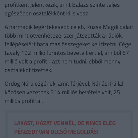
profitként jelentkezik, amit Balázs szinte teljes
egészében osztalékként ki is vesz.
A harmadik legértékesebb celeb, Rúzsa Magdi dalait
több mint ötvenhétezerszer játszották a rádiók,
fellépéseiért hatalmas összegeket kell fizetni. Cége
tavaly 192 millió forintos bevételt ért el, amiből 67
millió volt a profit - azt nem tudni, ebből mennyi
osztalékot fizettek.
Ördög Nóra cégének, amit férjével, Nánási Pállal
közösen vezetnek 314 milliós bevétele volt, 25
milliós profittal.
LAKÁST, HÁZAT VENNÉL, DE NINCS ELÉG
PÉNZED? VAN OLCSÓ MEGOLDÁS!