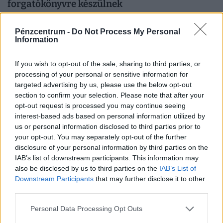
forgatókönyvre készülnek
A Sziget szervezői szerint a fesztiválozóknak nem kell
áram- vagy vízellátási problémáktól tartaniuk.
Pénzcentrum -
Do Not Process My Personal
Information
If you wish to opt-out of the sale, sharing to third parties, or
processing of your personal or sensitive information for
targeted advertising by us, please use the below opt-out
section to confirm your selection. Please note that after your
opt-out request is processed you may continue seeing
interest-based ads based on personal information utilized by
us or personal information disclosed to third parties prior to
your opt-out. You may separately opt-out of the further
disclosure of your personal information by third parties on the
IAB’s list of downstream participants. This information may
also be disclosed by us to third parties on the
IAB’s List of
Szabályosan megrohanják Budapestet a
Downstream Participants
that may further disclose it to other
külföldiek: kiderült, melyik nemzet lett az új
third parties.
Sziget-őrült
Personal Data Processing Opt Outs
Friss foglalási adatok alapján 82 különböző országból