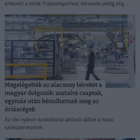
érkezett a török Trabzonsporhoz, keresete pedig alig
marad el attól, amit a Vörösöknél kapott évente.
Megelégelték az alacsony béreket a
magyar dolgozók: asztalra csaptak,
egymás után bénulhatnak meg az
óriáscégek
Az idei nyáron szokatlanul aktívvá váltak a hazai
szakszervezetek.