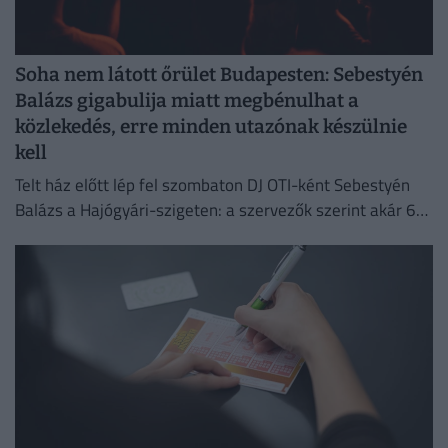
Soha nem látott őrület Budapesten: Sebestyén
Balázs gigabulija miatt megbénulhat a
közlekedés, erre minden utazónak készülnie
kell
Telt ház előtt lép fel szombaton DJ OTI-ként Sebestyén
Balázs a Hajógyári-szigeten: a szervezők szerint akár 65
ezer ember is érkezhet a rendezvényre.