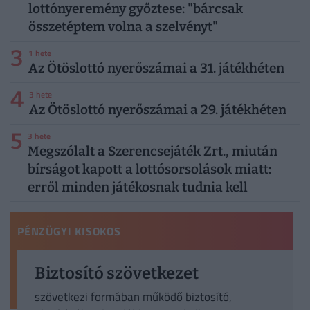
lottónyeremény győztese: "bárcsak
összetéptem volna a szelvényt"
3
1 hete
Az Ötöslottó nyerőszámai a 31. játékhéten
4
3 hete
Az Ötöslottó nyerőszámai a 29. játékhéten
5
3 hete
Megszólalt a Szerencsejáték Zrt., miután
bírságot kapott a lottósorsolások miatt:
erről minden játékosnak tudnia kell
PÉNZÜGYI KISOKOS
Biztosító szövetkezet
szövetkezi formában működő biztosító,