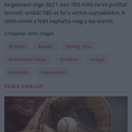
forgalmazó cége 2021-ben 783 millió forint profitot
termelt, amiből 780-at fel is vettek osztalékként. A
celeb ennek a felét kaphatta meg a lap szerint.
Címlapkép: Getty Images
#fizetés
#majka
#ördög nóra
#sebestyén balázs
#celebek
#cégek
#osztalék
#kasza tibor
NEKED AJÁNLJUK