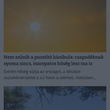
Nem szűnik a pusztító kánikula: csapadéknak
nyoma sincs, iszonyatos hőség lesz ma is
Extrém hőség sújtja az országot, a délutáni
csúcshőmérséklet a 42 fokot is elérheti, miközben
csapadékra egyáltalán nem lehet számítani.