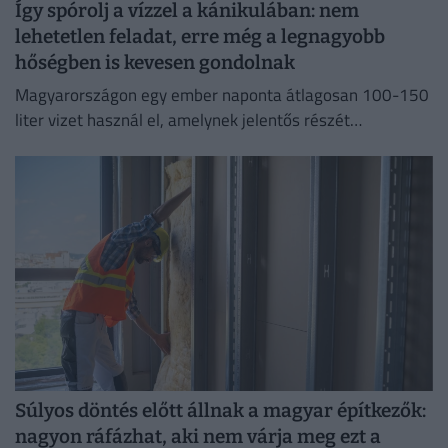
Így spórolj a vízzel a kánikulában: nem
lehetetlen feladat, erre még a legnagyobb
hőségben is kevesen gondolnak
Magyarországon egy ember naponta átlagosan 100-150
liter vizet használ el, amelynek jelentős részét
feleslegesen pazaroljuk el ivóvíz minőségű vezetékes
vízből.
Súlyos döntés előtt állnak a magyar építkezők:
nagyon ráfázhat, aki nem várja meg ezt a