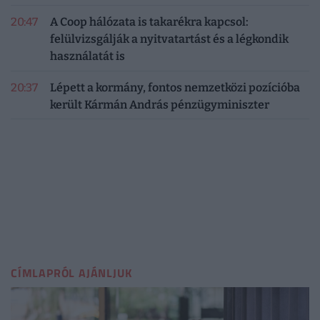
20:47
A Coop hálózata is takarékra kapcsol:
felülvizsgálják a nyitvatartást és a légkondik
használatát is
20:37
Lépett a kormány, fontos nemzetközi pozícióba
került Kármán András pénzügyminiszter
CÍMLAPRÓL AJÁNLJUK