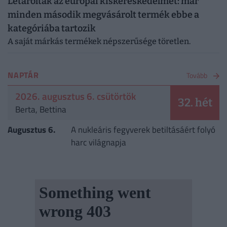
Letarolták az európai kiskereskedelmet: már
minden második megvásárolt termék ebbe a
kategóriába tartozik
A saját márkás termékek népszerűsége töretlen.
NAPTÁR
Tovább
2026. augusztus 6. csütörtök
32. hét
Berta, Bettina
Augusztus 6.
A nukleáris fegyverek betiltásáért folyó
harc világnapja