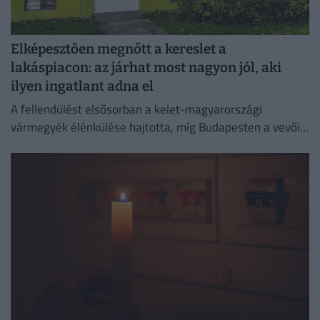
Elképesztően megnőtt a kereslet a
lakáspiacon: az járhat most nagyon jól, aki
ilyen ingatlant adna el
A fellendülést elsősorban a kelet-magyarországi
vármegyék élénkülése hajtotta, míg Budapesten a vevői
aktivitás lényegében stagnált.