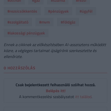
#otthon
#gáz
#számla
#rezsi
#rezsicsökkentés
#pénzügyek
#ügyfél
#szolgáltató
#mvm
#földgáz
#lakossági pénzügyek
Ennek a cikknek az előkészítésében AI-asszisztens működött
közre, a végleges tartalmat újságírónk szerkesztette és
ellenőrizte.
0 HOZZÁSZÓLÁS
Csak bejelentkezett felhasználó szólhat hozzá.
Belépés itt!
A kommentkezelési szabályzatot
itt találod
.