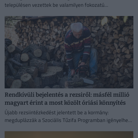
településen vezettek be valamilyen fokozatú
vízkorlátozást.
Rendkívüli bejelentés a rezsiről: másfél millió
magyart érint a most közölt óriási könnyítés
Újabb rezsiintézkedést jelentett be a kormány:
megduplázzák a Szociális Tűzifa Programban igényelhető
famennyiséget és az erre fordított költségvetési keretet.