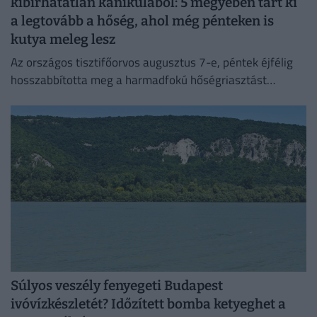
kibírhatatlan kánikulából: 5 megyében tart ki
a legtovább a hőség, ahol még pénteken is
kutya meleg lesz
Az országos tisztifőorvos augusztus 7-e, péntek éjfélig
hosszabbította meg a harmadfokú hőségriasztást
Magyarország teljes területére. Néhol már hamarabb
fellélegezhetünk.
Súlyos veszély fenyegeti Budapest
ivóvízkészletét? Időzített bomba ketyeghet a