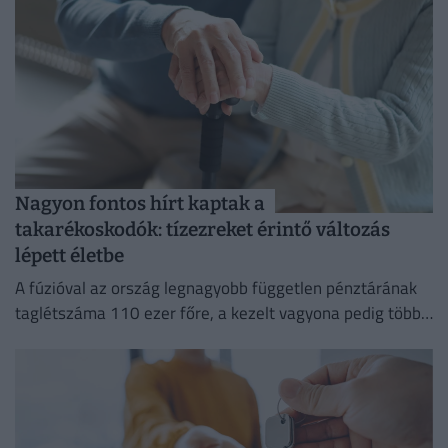
Nagyon fontos hírt kaptak a
takarékoskodók: tízezreket érintő változás
lépett életbe
A fúzióval az ország legnagyobb független pénztárának
taglétszáma 110 ezer főre, a kezelt vagyona pedig több
mint 295 milliárd forintra nőtt.