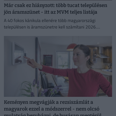
Már csak ez hiányzott: több tucat településen
jön áramszünet - itt az MVM teljes listája
A 40 fokos kánikula ellenére több magyarországi
településen is áramszünetre kell számítani 2026.
augusztus 3-án.
Keményen megvágják a rezsiszámlát a
magyarok ezzel a módszerrel - nem olcsó
mulatság beruházni, de busásan megtérül