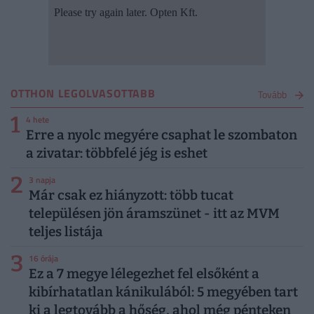
OTTHON LEGOLVASOTTABB
Tovább
1
4 hete
Erre a nyolc megyére csaphat le szombaton
a zivatar: többfelé jég is eshet
2
3 napja
Már csak ez hiányzott: több tucat
településen jön áramszünet - itt az MVM
teljes listája
3
16 órája
Ez a 7 megye lélegezhet fel elsőként a
kibírhatatlan kánikulából: 5 megyében tart
ki a legtovább a hőség, ahol még pénteken