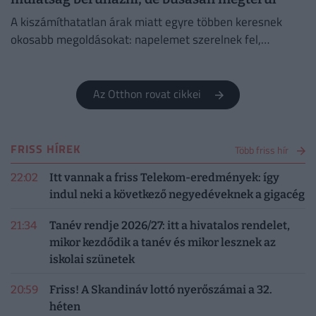
A kiszámíthatatlan árak miatt egyre többen keresnek
okosabb megoldásokat: napelemet szerelnek fel,
hőszivattyúra váltanak, vagy éppen elektromos autót
töltenek a garázsban.
Az Otthon rovat cikkei
FRISS HÍREK
Több friss hír
22:02
Itt vannak a friss Telekom-eredmények: így
indul neki a következő negyedéveknek a gigacég
21:34
Tanév rendje 2026/27: itt a hivatalos rendelet,
mikor kezdődik a tanév és mikor lesznek az
iskolai szünetek
20:59
Friss! A Skandináv lottó nyerőszámai a 32.
héten