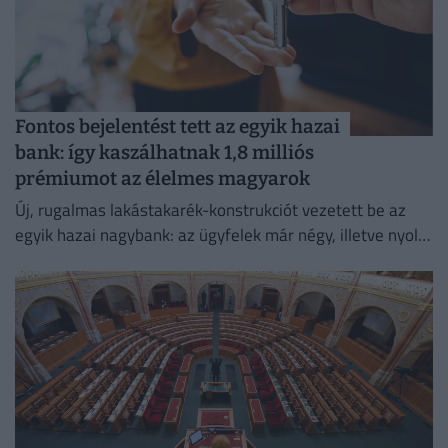
Fontos bejelentést tett az egyik hazai
bank: így kaszálhatnak 1,8 milliós
prémiumot az élelmes magyarok
Új, rugalmas lakástakarék-konstrukciót vezetett be az
egyik hazai nagybank: az ügyfelek már négy, illetve nyolc
év elteltével is kivehetik a pénzüket előre meghatározott
hozammal.