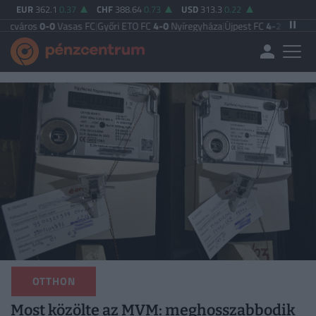
EUR
362.1
0.37
CHF
388.64
0.73
USD
313.3
0.22
0
Vasas FC
|
Győri ETO FC
4-0
Nyíregyháza
|
Újpest FC
4-2
Debreceni VSC
|
Buda
OTTHON
Most közölte az MVM: meghosszabbodik