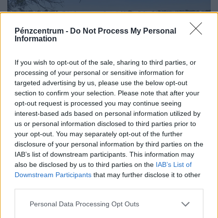
Pénzcentrum -
Do Not Process My Personal
Information
If you wish to opt-out of the sale, sharing to third parties, or
processing of your personal or sensitive information for
Nem apad tovább a Duna: így áll most a
targeted advertising by us, please use the below opt-out
vízszint, hamarosan vége lehet a krízisnek?
section to confirm your selection. Please note that after your
opt-out request is processed you may continue seeing
Reggeli adatok szerint bár nem nőtt tovább a Duna
interest-based ads based on personal information utilized by
vízszintje, de tovább sem apadt. Percről-percre
us or personal information disclosed to third parties prior to
cikkünkben egész nap követjük a vízállást és mindent,
your opt-out. You may separately opt-out of the further
ami az...
disclosure of your personal information by third parties on the
IAB’s list of downstream participants. This information may
also be disclosed by us to third parties on the
IAB’s List of
Downstream Participants
that may further disclose it to other
third parties.
Personal Data Processing Opt Outs