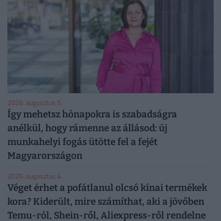
2026. augusztus 5.
Így mehetsz hónapokra is szabadságra
anélkül, hogy rámenne az állásod: új
munkahelyi fogás ütötte fel a fejét
Magyarországon
2026. augusztus 4.
Véget érhet a pofátlanul olcsó kínai termékek
kora? Kiderült, mire számíthat, aki a jövőben
Temu-ról, Shein-ről, Aliexpress-ről rendelne