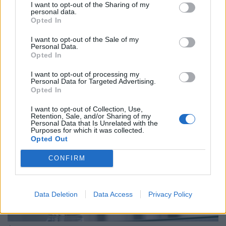
I want to opt-out of the Sharing of my
personal data.
Opted In
I want to opt-out of the Sale of my
Megbízhatóan működnek a kánikulában is?
Personal Data.
Teszten a Samsung, LG, Bosch, Beko, Whirlpool
Opted In
hűtőszekrényei
I want to opt-out of processing my
Personal Data for Targeted Advertising.
Szerklead
Opted In
I want to opt-out of Collection, Use,
Retention, Sale, and/or Sharing of my
Personal Data that Is Unrelated with the
Purposes for which it was collected.
Opted Out
CONFIRM
Data Deletion
Data Access
Privacy Policy