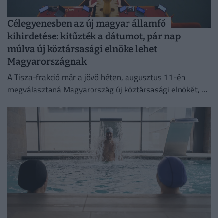
Célegyenesben az új magyar államfő
kihirdetése: kitűzték a dátumot, pár nap
múlva új köztársasági elnöke lehet
Magyarországnak
A Tisza-frakció már a jövő héten, augusztus 11-én
megválasztaná Magyarország új köztársasági elnökét, az
erről szóló indítványt szerdán be is nyújtották az
Országgyűlésnek.