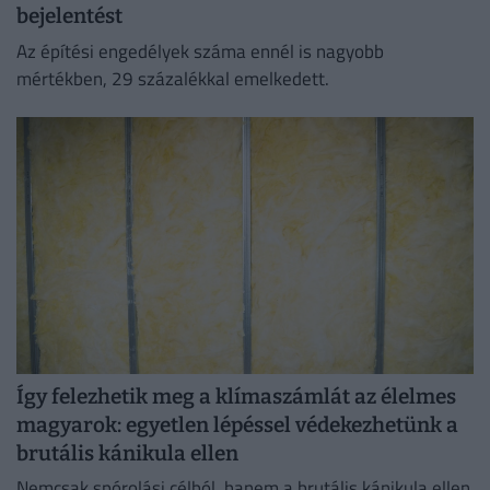
bejelentést
Az építési engedélyek száma ennél is nagyobb
mértékben, 29 százalékkal emelkedett.
Így felezhetik meg a klímaszámlát az élelmes
magyarok: egyetlen lépéssel védekezhetünk a
brutális kánikula ellen
Nemcsak spórolási célból, hanem a brutális kánikula ellen