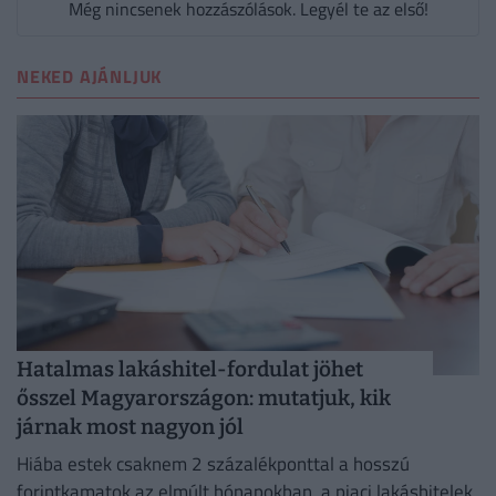
Még nincsenek hozzászólások. Legyél te az első!
NEKED AJÁNLJUK
Hatalmas lakáshitel-fordulat jöhet
ősszel Magyarországon: mutatjuk, kik
járnak most nagyon jól
Hiába estek csaknem 2 százalékponttal a hosszú
forintkamatok az elmúlt hónapokban, a piaci lakáshitelek