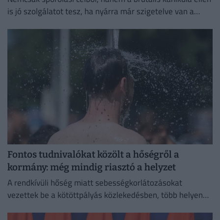
is jó szolgálatot tesz, ha nyárra már szigetelve van a
házunk.
Fontos tudnivalókat közölt a hőségről a
kormány: még mindig riasztó a helyzet
A rendkívüli hőség miatt sebességkorlátozásokat
vezettek be a kötöttpályás közlekedésben, több helyen
csőtörés nehezíti a vízellátást, és megszaporodtak a
bozóttüzek is.