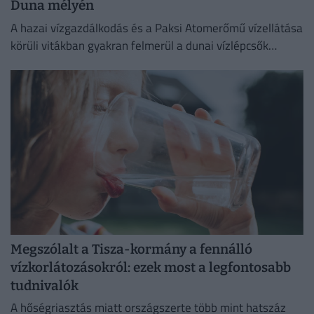
Duna mélyén
A hazai vízgazdálkodás és a Paksi Atomerőmű vízellátása
körüli vitákban gyakran felmerül a dunai vízlépcsők
megépítése, ám a támogatók és az ellenzők egyaránt fél
évszázados,...
Megszólalt a Tisza-kormány a fennálló
vízkorlátozásokról: ezek most a legfontosabb
tudnivalók
A hőségriasztás miatt országszerte több mint hatszáz