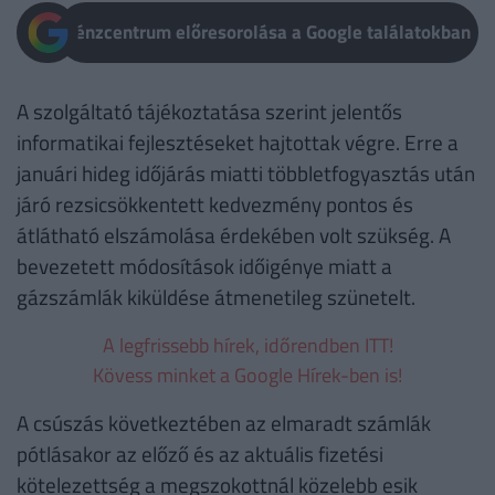
Pénzcentrum előresorolása a Google találatokban
A szolgáltató tájékoztatása szerint jelentős
informatikai fejlesztéseket hajtottak végre. Erre a
januári hideg időjárás miatti többletfogyasztás után
járó rezsicsökkentett kedvezmény pontos és
átlátható elszámolása érdekében volt szükség. A
bevezetett módosítások időigénye miatt a
gázszámlák kiküldése átmenetileg szünetelt.
A legfrissebb hírek, időrendben ITT!
Kövess minket a Google Hírek-ben is!
A csúszás következtében az elmaradt számlák
pótlásakor az előző és az aktuális fizetési
kötelezettség a megszokottnál közelebb esik