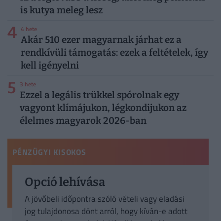
is kutya meleg lesz
4
4 hete
Akár 510 ezer magyarnak járhat ez a
rendkívüli támogatás: ezek a feltételek, így
kell igényelni
5
3 hete
Ezzel a legális trükkel spórolnak egy
vagyont klímájukon, légkondijukon az
élelmes magyarok 2026-ban
PÉNZÜGYI KISOKOS
Opció lehívása
A jövőbeli időpontra szóló vételi vagy eladási
jog tulajdonosa dönt arról, hogy kíván-e adott