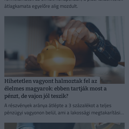
átlagkamata egyelőre alig mozdult.
Hihetetlen vagyont halmoztak fel az
élelmes magyarok: ebben tartják most a
pénzt, de vajon jól teszik?
A részvények aránya átlépte a 3 százalékot a teljes
pénzügyi vagyonon belül, ami a lakossági megtakarítási
szokások átalakulását is jelzi.