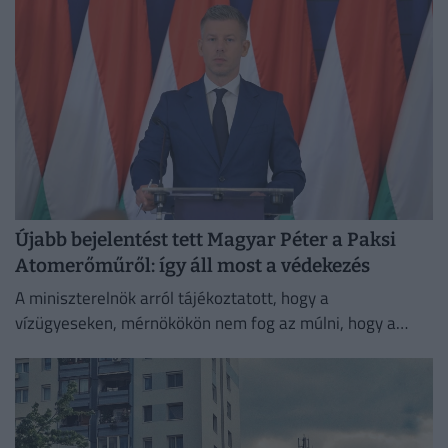
Újabb bejelentést tett Magyar Péter a Paksi
Atomerőműről: így áll most a védekezés
A miniszterelnök arról tájékoztatott, hogy a
vízügyeseken, mérnökökön nem fog az múlni, hogy a
visszakapcsolás időben megtörténjen, de ez még ezen a
héten vélhetően nem...