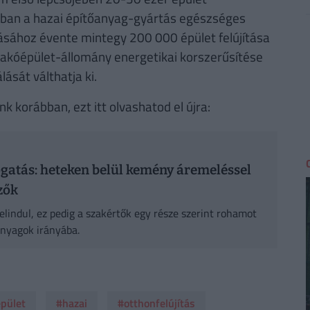
onban a hazai építőanyag-gyártás egészséges
sához évente mintegy 200 000 épület felújítása
lakóépület-állomány energetikai korszerűsítése
ását válthatja ki.
k korábban, ezt itt olvashatod el újra:
ogatás: heteken belül kemény áremeléssel
zők
elindul, ez pedig a szakértők egy része szerint rohamot
anyagok irányába.
pület
#hazai
#otthonfelújítás