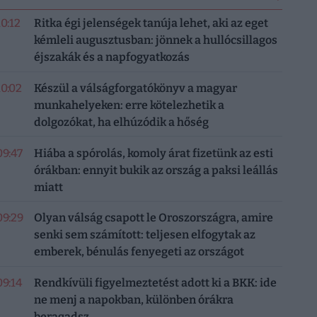
10:12
Ritka égi jelenségek tanúja lehet, aki az eget
kémleli augusztusban: jönnek a hullócsillagos
éjszakák és a napfogyatkozás
10:02
Készül a válságforgatókönyv a magyar
munkahelyeken: erre kötelezhetik a
dolgozókat, ha elhúzódik a hőség
09:47
Hiába a spórolás, komoly árat fizetünk az esti
órákban: ennyit bukik az ország a paksi leállás
miatt
09:29
Olyan válság csapott le Oroszországra, amire
senki sem számított: teljesen elfogytak az
emberek, bénulás fenyegeti az országot
09:14
Rendkívüli figyelmeztetést adott ki a BKK: ide
ne menj a napokban, különben órákra
beragadsz