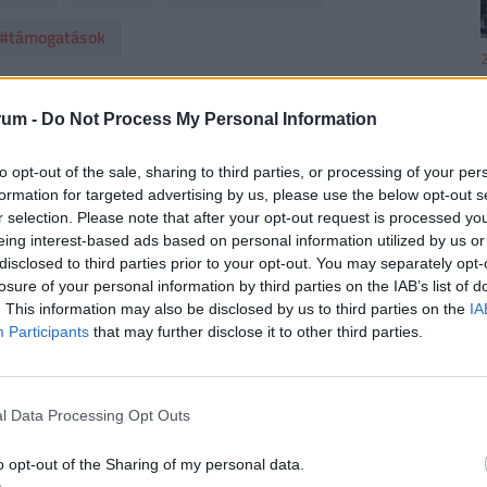
#támogatások
2
rum -
Do Not Process My Personal Information
to opt-out of the sale, sharing to third parties, or processing of your per
2
formation for targeted advertising by us, please use the below opt-out s
r selection. Please note that after your opt-out request is processed y
eing interest-based ads based on personal information utilized by us or
disclosed to third parties prior to your opt-out. You may separately opt-
losure of your personal information by third parties on the IAB’s list of
. This information may also be disclosed by us to third parties on the
IA
Participants
that may further disclose it to other third parties.
2
l Data Processing Opt Outs
o opt-out of the Sharing of my personal data.
2