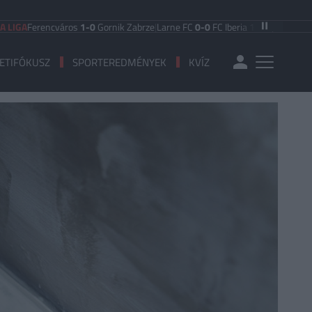
encváros
1-0
Gornik Zabrze
|
Larne FC
0-0
FC Iberia 1999
|
Shamrock Rovers
3
ETIFÓKUSZ
SPORTEREDMÉNYEK
KVÍZ