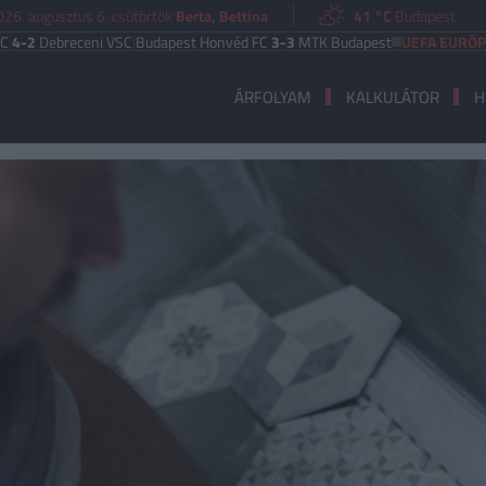
026. augusztus 6. csütörtök
Berta, Bettina
41 °C
Budapest
eceni VSC
|
Budapest Honvéd FC
3-3
MTK Budapest
UEFA EURÓPA LIGA
Fer
ÁRFOLYAM
KALKULÁTOR
H