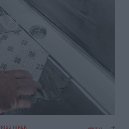
FRISS HÍREK
Több friss hír