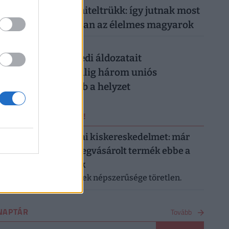
Működik a legális hiteltrükk: így jutnak most
milliókhoz olcsóbban az élelmes magyarok
026. augusztus 5.
Csendes gyilkos szedi áldozatait
Magyarországon: alig három uniós
országban rosszabb a helyzet
ERRŐL NE MARADJ LE!
Letarolták az európai kiskereskedelmet: már
minden második megvásárolt termék ebbe a
kategóriába tartozik
A saját márkás termékek népszerűsége töretlen.
NAPTÁR
Tovább