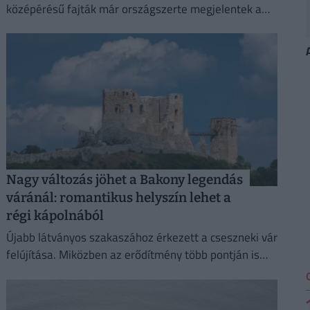
középérésű fajták már országszerte megjelentek a
piacokon és a termelői árusítóhelyeken.
Nagy változás jöhet a Bakony legendás
váránál: romantikus helyszín lehet a
régi kápolnából
Újabb látványos szakaszához érkezett a cseszneki vár
felújítása. Miközben az erődítmény több pontján is
zajlanak a munkák, a látogatók számára új útvonalat
alakítottak ki.