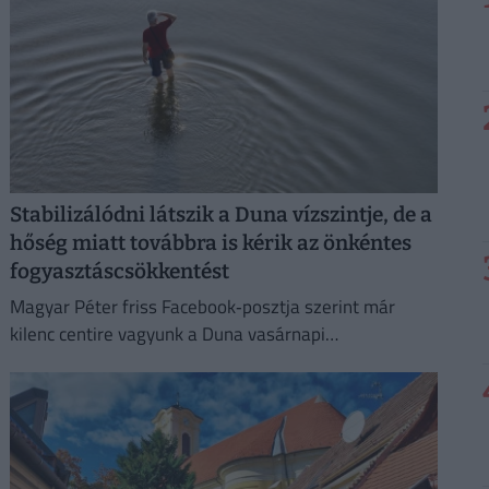
Stabilizálódni látszik a Duna vízszintje, de a
hőség miatt továbbra is kérik az önkéntes
fogyasztáscsökkentést
Magyar Péter friss Facebook‑posztja szerint már
kilenc centire vagyunk a Duna vasárnapi
mélypontjától.