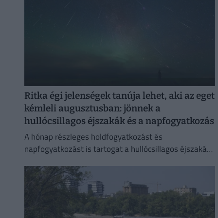
Ritka égi jelenségek tanúja lehet, aki az eget
kémleli augusztusban: jönnek a
hullócsillagos éjszakák és a napfogyatkozás
A hónap részleges holdfogyatkozást és
napfogyatkozást is tartogat a hullócsillagos éjszakák
mellett.