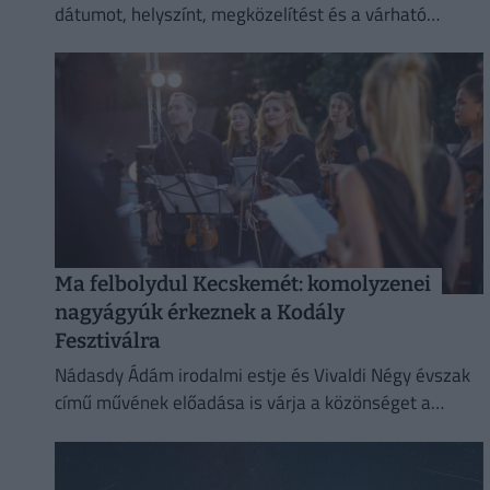
dátumot, helyszínt, megközelítést és a várható
programokat.
Ma felbolydul Kecskemét: komolyzenei
nagyágyúk érkeznek a Kodály
Fesztiválra
Nádasdy Ádám irodalmi estje és Vivaldi Négy évszak
című művének előadása is várja a közönséget a
következő napokban Kecskeméten, az ötnapos Kodály
Művészeti Fesztiválon.