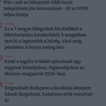
Már csak ez hiányzott: több tucat
településen jön áramszünet - itt az MVM
teljes listája
2
22 órája
Ez a 7 megye lélegezhet fel elsőként a
kibírhatatlan kánikulából: 5 megyében
tart ki a legtovább a hőség, ahol még
pénteken is kutya meleg lesz
3
3 hete
Ezzel a legális trükkel spórolnak egy
vagyont klímájukon, légkondijukon az
élelmes magyarok 2026-ban
4
6 napja
Felgyulladt Budapest a kánikula közepén:
házak lángolnak, hatalmas erők vonultak
ki