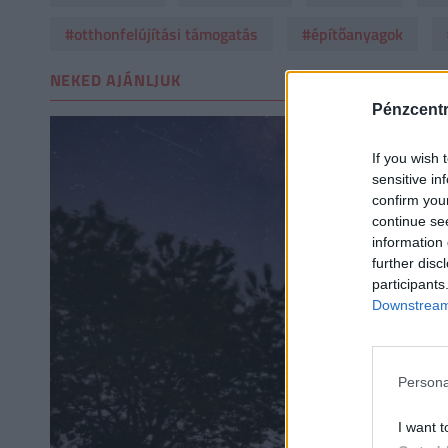
#otthonfelújítási támogatás
#építőanyagok
NEKED AJÁNLJUK
Pénzcent
If you wish 
sensitive in
confirm you
continue se
information 
further disc
participants
Downstream 
Persona
I want t