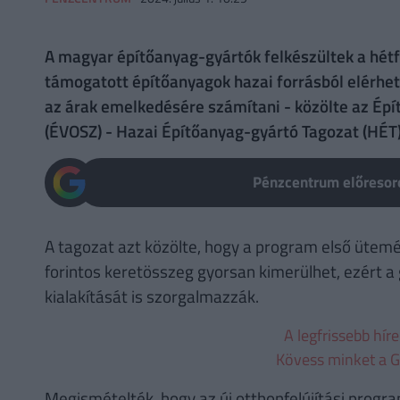
A magyar építőanyag-gyártók felkészültek a hétfő
támogatott építőanyagok hazai forrásból elérhet
az árak emelkedésére számítani - közölte az Épí
(ÉVOSZ) - Hazai Építőanyag-gyártó Tagozat (HÉT)
Pénzcentrum előresoro
A tagozat azt közölte, hogy a program első ütemé
forintos keretösszeg gyorsan kimerülhet, ezért a
kialakítását is szorgalmazzák.
A legfrissebb hír
Kövess minket a G
Megismételték, hogy az új otthonfelújítási progr