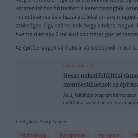
korszerűsítése biztosított a keretösszegből. Az
működéséhez és a hazai épületállomány megújulá
szükséges. Úgy számolnak, hogy a teljes magyar 
évente mintegy 2 milliárd köbméter gáz felhasznál
Az építőanyagok várható árváltozásairól mi is írtun
EZ IS ÉRDEKELHET
Nesze neked felújítási tám
szembesülhetnek az építke
Az új felújítási program hamarosan 
indíthat a szakemberek és az építő
Címlapkép: Getty Images
#építőanyag
#programok
#program
#é