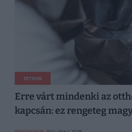
OTTHON
Erre várt mindenki az ott
kapcsán: ez rengeteg magy
PÉNZCENTRUM
2024. július 1. 10:29