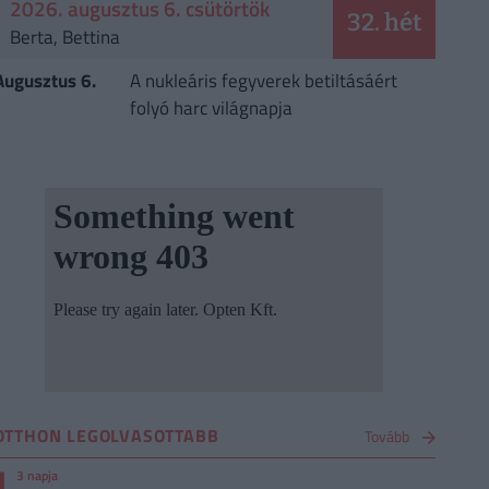
2026. augusztus 6. csütörtök
32. hét
Berta, Bettina
Augusztus 6.
A nukleáris fegyverek betiltásáért
folyó harc világnapja
OTTHON LEGOLVASOTTABB
Tovább
1
3 napja