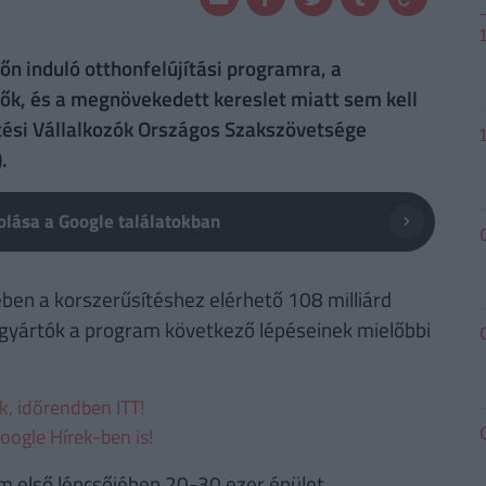
n induló otthonfelújítási programra, a
ők, és a megnövekedett kereslet miatt sem kell
tési Vállalkozók Országos Szakszövetsége
.
lása a Google találatokban
ben a korszerűsítéshez elérhető 108 milliárd
 gyártók a program következő lépéseinek mielőbbi
ek, időrendben ITT!
oogle Hírek-ben is!
am első lépcsőjében 20-30 ezer épület