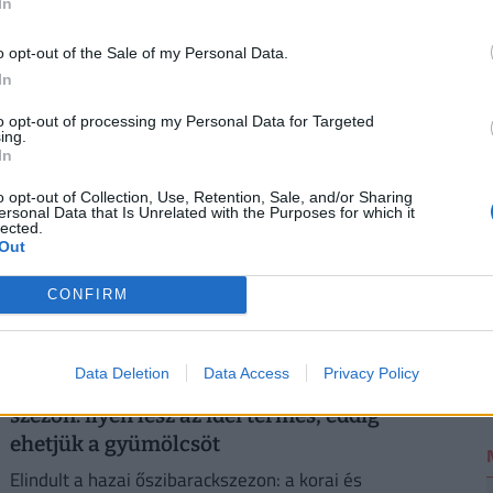
In
o opt-out of the Sale of my Personal Data.
In
2
 helyszínek országszerte
to opt-out of processing my Personal Data for Targeted
ing.
In
o opt-out of Collection, Use, Retention, Sale, and/or Sharing
ersonal Data that Is Unrelated with the Purposes for which it
lected.
Out
CONFIRM
Data Deletion
Data Access
Privacy Policy
Végre elindult a hazai őszibarack
szezon: ilyen lesz az idei termés, eddig
ehetjük a gyümölcsöt
Elindult a hazai őszibarackszezon: a korai és