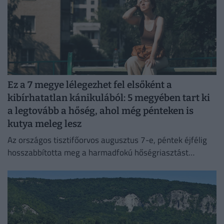
Ez a 7 megye lélegezhet fel elsőként a
kibírhatatlan kánikulából: 5 megyében tart ki
a legtovább a hőség, ahol még pénteken is
kutya meleg lesz
Az országos tisztifőorvos augusztus 7-e, péntek éjfélig
hosszabbította meg a harmadfokú hőségriasztást
Magyarország teljes területére. Néhol már hamarabb
fellélegezhetünk.