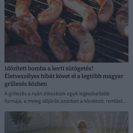
Időzített bomba a kerti sütögetés?
Életveszélyes hibát követ el a legtöbb magyar
grillezés közben
A grillezés a nyári étkezések egyik legkedveltebb
formája, a meleg időjárás azonban a kórokozó, romlást
okozó baktériumok gyorsabb szaporodásának is kedvez.