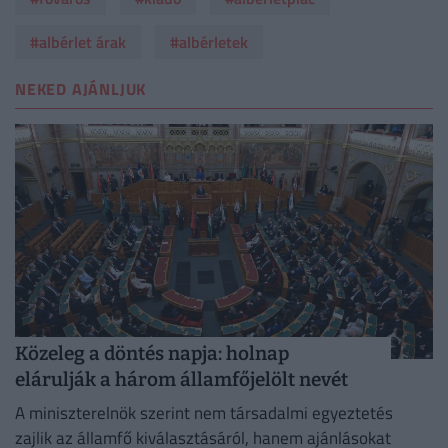
#albérlet árak
#albérletek
NEKED AJÁNLJUK
Közeleg a döntés napja: holnap
elárulják a három államfőjelölt nevét
A miniszterelnök szerint nem társadalmi egyeztetés
zajlik az államfő kiválasztásáról, hanem ajánlásokat