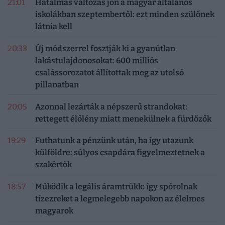
21:01
Hatalmas változás jön a magyar általános
iskolákban szeptembertől: ezt minden szülőnek
látnia kell
20:33
Új módszerrel fosztják ki a gyanútlan
lakástulajdonosokat: 600 milliós
csalássorozatot állítottak meg az utolsó
pillanatban
20:05
Azonnal lezárták a népszerű strandokat:
rettegett élőlény miatt menekülnek a fürdőzők
19:29
Futhatunk a pénzünk után, ha így utazunk
külföldre: súlyos csapdára figyelmeztetnek a
szakértők
18:57
Működik a legális áramtrükk: így spórolnak
tízezreket a legmelegebb napokon az élelmes
magyarok