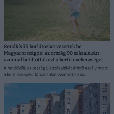
Rendkívüli korlátozást vezettek be
Magyarországon: az ország 90 százalékán
azonnal betiltották ezt a kerti tevékenységet
A rendkívüli, az ország 90 százalékát érintő aszály miatt
a kormány vízkorlátozásokat vezetett be az
ivóvízhálózaton a folyamatos lakossági ellátás
biztosítása érdekében.