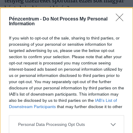
tényleg tízezreket spórolhat ezzel sok magyar
háztulaj, aki most kivár?
A tűzifa áfája már ősszel 27 százalékról 5 százalékra
Pénzcentrum -
Do Not Process My Personal
Information
csökkenhet, ami több százezer magyar háztartás
számára jelenthet könnyebbséget.
If you wish to opt-out of the sale, sharing to third parties, or
processing of your personal or sensitive information for
targeted advertising by us, please use the below opt-out
section to confirm your selection. Please note that after your
opt-out request is processed you may continue seeing
interest-based ads based on personal information utilized by
us or personal information disclosed to third parties prior to
your opt-out. You may separately opt-out of the further
disclosure of your personal information by third parties on the
IAB’s list of downstream participants. This information may
also be disclosed by us to third parties on the
IAB’s List of
Downstream Participants
that may further disclose it to other
Döbbenetes szakadék a magyar lakáspiacon:
third parties.
van olyan vármegye, ahol egyetlen új lakás
Personal Data Processing Opt Outs
sem épült a tavasz óta