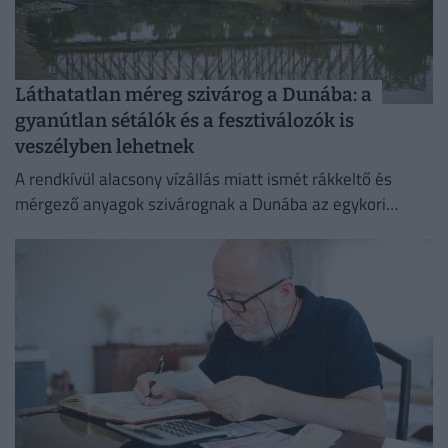
Láthatatlan méreg szivárog a Dunába: a
gyanútlan sétálók és a fesztiválozók is
veszélyben lehetnek
A rendkívül alacsony vízállás miatt ismét rákkeltő és
mérgező anyagok szivárognak a Dunába az egykori
Óbudai Gázgyár területéről.