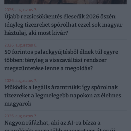
2026. augusztus 7.
Újabb rezsicsökkentés élesedik 2026 őszén:
tényleg tízezreket spórolhat ezzel sok magyar
háztulaj, aki most kivár?
2026. augusztus 6.
50 forintos palackgyűjtésből élnek túl egyre
többen: tényleg a visszaváltási rendszer
megszüntetése lenne a megoldás?
2026. augusztus 7.
Működik a legális áramtrükk: így spórolnak
tízezreket a legmelegebb napokon az élelmes
magyarok
2026. augusztus 7.
Nagyon ráfázhat, aki az AI-ra bízza a
nyaralását: egyre több magyart ver át az új