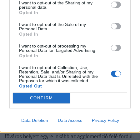
Az első félévben 22 százalékkal több lakás épült, mint
I want to opt-out of the Sharing of my
personal data.
egy évvel korábban, a kiadott építési engedélyek száma
Opted In
pedig még nagyobb, 29 százalékos ugrást mutatott
I want to opt-out of the Sale of my
Personal Data.
Opted In
I want to opt-out of processing my
Personal Data for Targeted Advertising.
Opted In
I want to opt-out of Collection, Use,
Retention, Sale, and/or Sharing of my
Personal Data that Is Unrelated with the
Purposes for which it was collected.
Opted Out
CONFIRM
Elképesztő fordulat a magyar lakáspiacon:
kétszer akkora házat kapsz ugyanazért a
pénzért, ha átléped ezt a határt
Data Deletion
Data Access
Privacy Policy
a 100 millió forint feletti ingatlanok iránti kereslet a
főváros helyett egyre inkább az agglomeráció felé fordul.