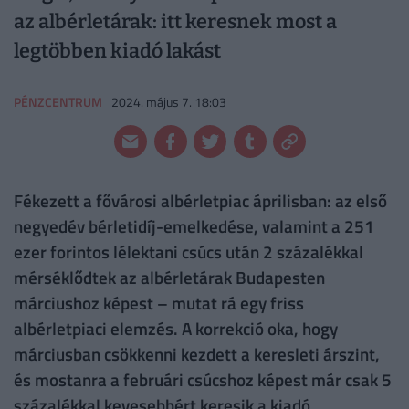
az albérletárak: itt keresnek most a
legtöbben kiadó lakást
PÉNZCENTRUM
2024. május 7. 18:03
Fékezett a fővárosi albérletpiac áprilisban: az első
negyedév bérletidíj-emelkedése, valamint a 251
ezer forintos lélektani csúcs után 2 százalékkal
mérséklődtek az albérletárak Budapesten
márciushoz képest – mutat rá egy friss
albérletpiaci elemzés. A korrekció oka, hogy
márciusban csökkenni kezdett a keresleti árszint,
és mostanra a februári csúcshoz képest már csak 5
százalékkal kevesebbért keresik a kiadó