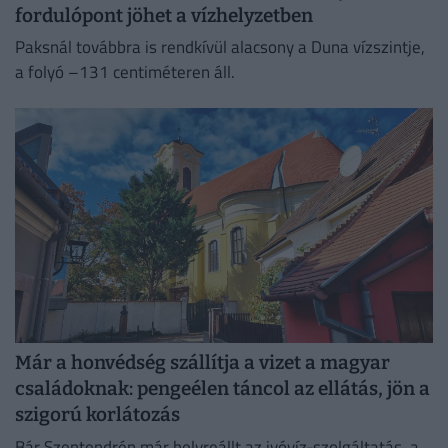
fordulópont jöhet a vízhelyzetben
Paksnál továbbra is rendkívül alacsony a Duna vízszintje,
a folyó –131 centiméteren áll.
Már a honvédség szállítja a vizet a magyar
családoknak: pengeélen táncol az ellátás, jön a
szigorú korlátozás
Bár Szentendrén már helyreállt az ivóvíz-szolgáltatás, a