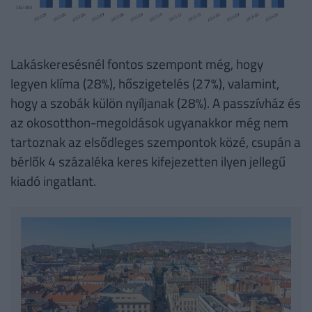
Lakáskeresésnél fontos szempont még, hogy
legyen klíma (28%), hőszigetelés (27%), valamint,
hogy a szobák külön nyíljanak (28%). A passzívház és
az okosotthon-megoldások ugyanakkor még nem
tartoznak az elsődleges szempontok közé, csupán a
bérlők 4 százaléka keres kifejezetten ilyen jellegű
kiadó ingatlant.