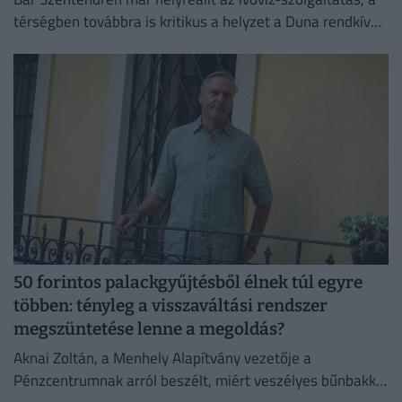
térségben továbbra is kritikus a helyzet a Duna rendkívül
alacsony vízállása miatt.
50 forintos palackgyűjtésből élnek túl egyre
többen: tényleg a visszaváltási rendszer
megszüntetése lenne a megoldás?
Aknai Zoltán, a Menhely Alapítvány vezetője a
Pénzcentrumnak arról beszélt, miért veszélyes bűnbakká