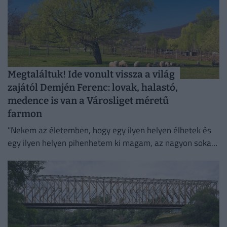
Megtaláltuk! Ide vonult vissza a világ
zajától Demjén Ferenc: lovak, halastó,
medence is van a Városliget méretű
farmon
"Nekem az életemben, hogy egy ilyen helyen élhetek és
egy ilyen helyen pihenhetem ki magam, az nagyon sokat
számít. Lelki megnyugvást ad; visszaköltöztem a
természetbe."