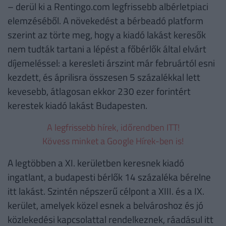
– derül ki a Rentingo.com legfrissebb albérletpiaci
elemzéséből. A növekedést a bérbeadó platform
szerint az törte meg, hogy a kiadó lakást keresők
nem tudták tartani a lépést a főbérlők által elvárt
díjemeléssel: a keresleti árszint már februártól esni
kezdett, és áprilisra összesen 5 százalékkal lett
kevesebb, átlagosan ekkor 230 ezer forintért
kerestek kiadó lakást Budapesten.
A legfrissebb hírek, időrendben ITT!
Kövess minket a Google Hírek-ben is!
A legtöbben a XI. kerületben keresnek kiadó
ingatlant, a budapesti bérlők 14 százaléka bérelne
itt lakást. Szintén népszerű célpont a XIII. és a IX.
kerület, amelyek közel esnek a belvároshoz és jó
közlekedési kapcsolattal rendelkeznek, ráadásul itt