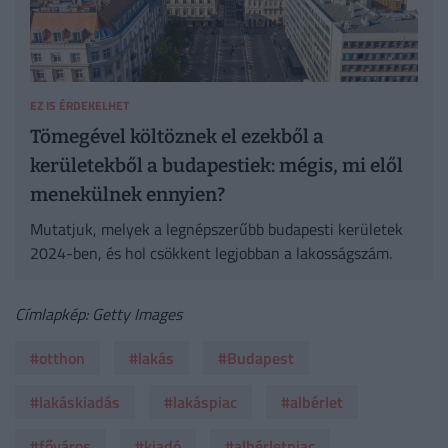
EZ IS ÉRDEKELHET
Tömegével költöznek el ezekből a
kerületekből a budapestiek: mégis, mi elől
menekülnek ennyien?
Mutatjuk, melyek a legnépszerűbb budapesti kerületek
2024-ben, és hol csökkent legjobban a lakosságszám.
Címlapkép: Getty Images
#otthon
#lakás
#Budapest
#lakáskiadás
#lakáspiac
#albérlet
#főváros
#kiadó
#albérletpiac