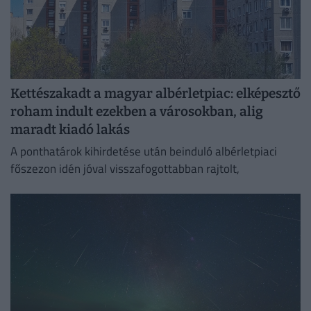
Kettészakadt a magyar albérletpiac: elképesztő
roham indult ezekben a városokban, alig
maradt kiadó lakás
A ponthatárok kihirdetése után beinduló albérletpiaci
főszezon idén jóval visszafogottabban rajtolt,