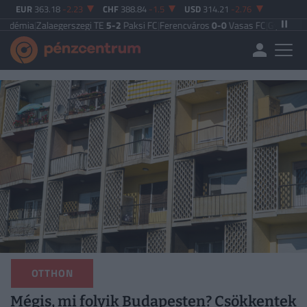
EUR
363.18
-2.23
CHF
388.84
-1.5
USD
314.21
-2.76
egerszegi TE
5-2
Paksi FC
|
Ferencváros
0-0
Vasas FC
|
Győri ETO FC
4-0
Nyíre
OTTHON
Mégis, mi folyik Budapesten? Csökkentek