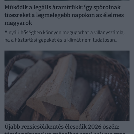
Működik a legális áramtrükk: így spórolnak
tízezreket a legmelegebb napokon az élelmes
magyarok
A nyári hőségben könnyen megugorhat a villanyszámla,
ha a háztartási gépeket és a klímát nem tudatosan
használjuk.
Újabb rezsicsökkentés élesedik 2026 őszén: