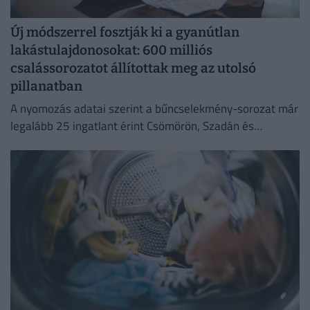
Új módszerrel fosztják ki a gyanútlan
lakástulajdonosokat: 600 milliós
csalássorozatot állítottak meg az utolsó
pillanatban
A nyomozás adatai szerint a bűncselekmény-sorozat már
legalább 25 ingatlant érint Csömörön, Szadán és
Budapesten.