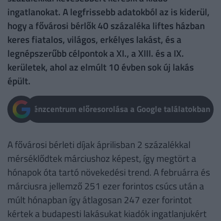
ingatlanokat. A legfrissebb adatokból az is kiderül,
hogy a fővárosi bérlők 40 százaléka liftes házban
keres fiatalos, világos, erkélyes lakást, és a
legnépszerűbb célpontok a XI., a XIII. és a IX.
kerületek, ahol az elmúlt 10 évben sok új lakás
épült.
Pénzcentrum előresorolása a Google találatokban
A fővárosi bérleti díjak áprilisban 2 százalékkal
mérséklődtek márciushoz képest, így megtört a
hónapok óta tartó növekedési trend. A februárra és
márciusra jellemző 251 ezer forintos csúcs után a
múlt hónapban így átlagosan 247 ezer forintot
kértek a budapesti lakásukat kiadók ingatlanjukért