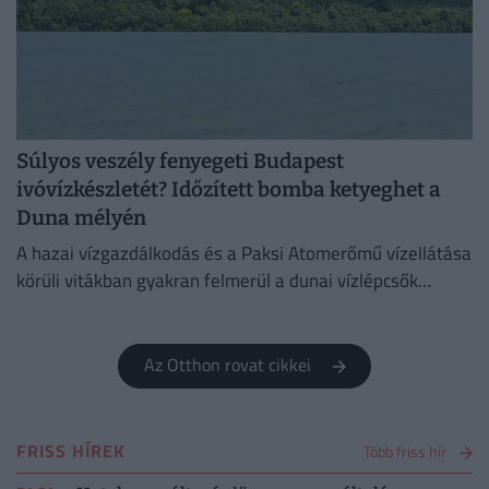
Súlyos veszély fenyegeti Budapest
ivóvízkészletét? Időzített bomba ketyeghet a
Duna mélyén
A hazai vízgazdálkodás és a Paksi Atomerőmű vízellátása
körüli vitákban gyakran felmerül a dunai vízlépcsők
megépítése, ám a támogatók és az ellenzők egyaránt fél
évszázados,...
Az Otthon rovat cikkei
FRISS HÍREK
Több friss hír