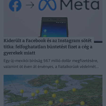
Kiderült a Facebook és az Instagram sötét
titka: felfoghatatlan büntetést fizet a cég a
gyerekek miatt
Egy új-mexikói bíróság 567 millió dollár megfizetésére,
valamint öt éven át érvényes, a fiatalkorúak védelmét
szolgáló intézkedések bevezetésére kötelezte a Metát,