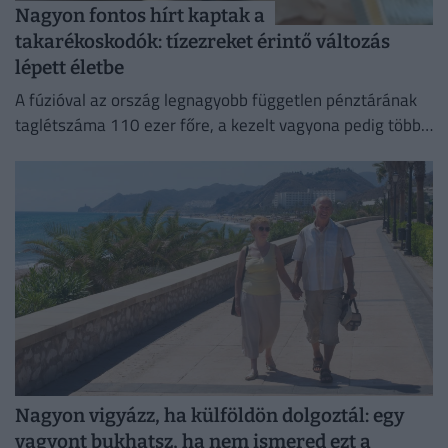
Nagyon fontos hírt kaptak a
takarékoskodók: tízezreket érintő változás
lépett életbe
A fúzióval az ország legnagyobb független pénztárának
taglétszáma 110 ezer főre, a kezelt vagyona pedig több
mint 295 milliárd forintra nőtt.
Nagyon vigyázz, ha külföldön dolgoztál: egy
vagyont bukhatsz, ha nem ismered ezt a