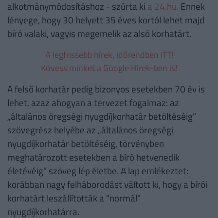
alkotmánymódosításhoz - szúrta ki
a 24.hu.
Ennek
lényege, hogy 30 helyett 35 éves kortól lehet majd
bíró valaki, vagyis megemelik az alsó korhatárt.
A legfrissebb hírek, időrendben ITT!
Kövess minket a Google Hírek-ben is!
A felső korhatár pedig bizonyos esetekben 70 év is
lehet, azaz ahogyan a tervezet fogalmaz: az
„általános öregségi nyugdíjkorhatár betöltéséig”
szövegrész helyébe az „általános öregségi
nyugdíjkorhatár betöltéséig, törvényben
meghatározott esetekben a bíró hetvenedik
életévéig” szöveg lép életbe. A lap emlékeztet:
korábban nagy felháborodást váltott ki, hogy a bírói
korhatárt leszállították a "normál"
nyugdíjkorhatárra.