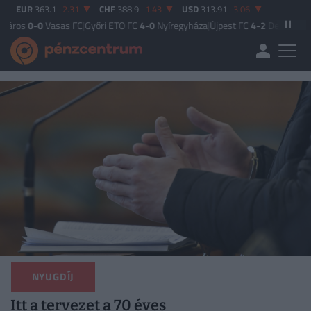
EUR
363.1
-2.31
CHF
388.9
-1.43
USD
313.91
-3.06
0
Vasas FC
|
Győri ETO FC
4-0
Nyíregyháza
|
Újpest FC
4-2
Debreceni VSC
|
Buda
NYUGDÍJ
Itt a tervezet a 70 éves