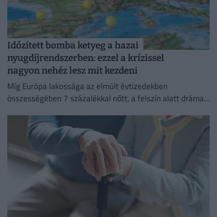
Időzített bomba ketyeg a hazai
nyugdíjrendszerben: ezzel a krízissel
nagyon nehéz lesz mit kezdeni
Míg Európa lakossága az elmúlt évtizedekben
összességében 7 százalékkal nőtt, a felszín alatt drámai
szakadék tátong a kontinens országai között.