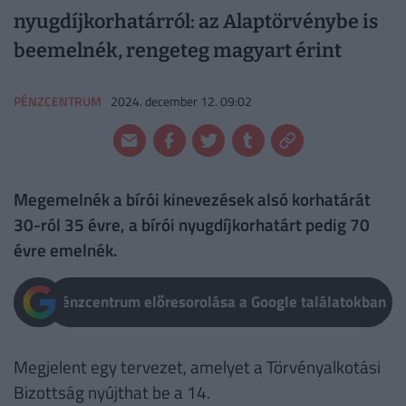
nyugdíjkorhatárról: az Alaptörvénybe is
beemelnék, rengeteg magyart érint
PÉNZCENTRUM
2024. december 12. 09:02
Megemelnék a bírói kinevezések alsó korhatárát
30-ról 35 évre, a bírói nyugdíjkorhatárt pedig 70
évre emelnék.
Pénzcentrum előresorolása a Google találatokban
Megjelent egy tervezet, amelyet a Törvényalkotási
Bizottság nyújthat be a 14.