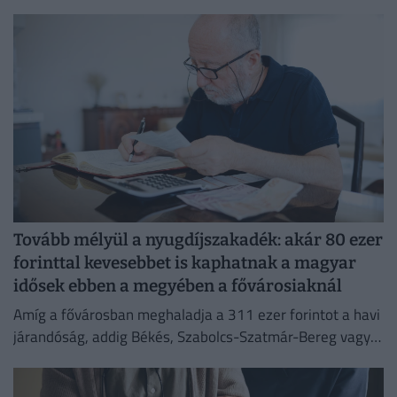
történik a megtakarításukkal haláluk után.
Tovább mélyül a nyugdíjszakadék: akár 80 ezer
forinttal kevesebbet is kaphatnak a magyar
idősek ebben a megyében a fővárosiaknál
Amíg a fővárosban meghaladja a 311 ezer forintot a havi
járandóság, addig Békés, Szabolcs-Szatmár-Bereg vagy
Bács-Kiskun megyékben még a 235 ezret sem éri el az...