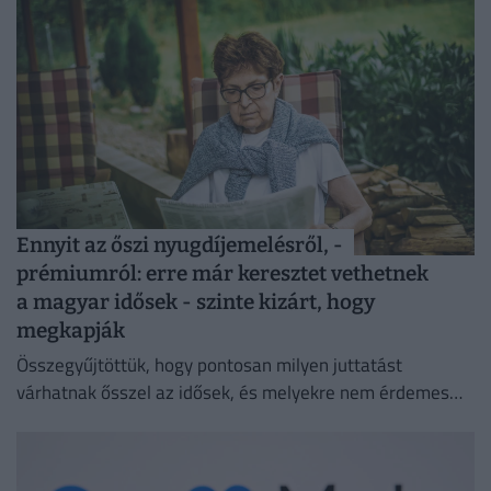
Ennyit az őszi nyugdíjemelésről, -
prémiumról: erre már keresztet vethetnek
a magyar idősek - szinte kizárt, hogy
megkapják
Összegyűjtöttük, hogy pontosan milyen juttatást
várhatnak ősszel az idősek, és melyekre nem érdemes
idén számítaniuk.