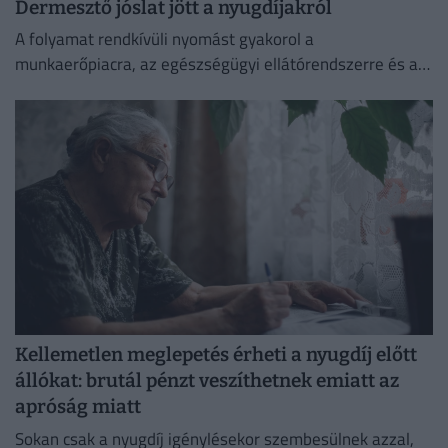
Dermesztő jóslat jött a nyugdíjakról
A folyamat rendkívüli nyomást gyakorol a
munkaerőpiacra, az egészségügyi ellátórendszerre és a
szociális hálóra, így elkerülhetetlenné válik a
nyugdíjkorhatár emelése
Kellemetlen meglepetés érheti a nyugdíj előtt
állókat: brutál pénzt veszíthetnek emiatt az
apróság miatt
Sokan csak a nyugdíj igénylésekor szembesülnek azzal,