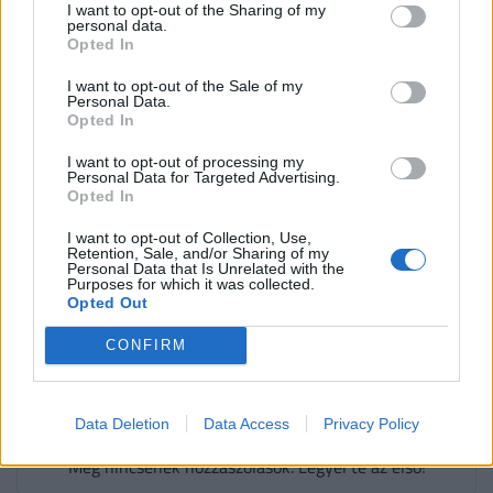
I want to opt-out of the Sharing of my
personal data.
Címlapkép: Lakatos Péter, MTI/MTVA
Opted In
I want to opt-out of the Sale of my
#nyugdij
#Alaptörvény
#bíróság
Personal Data.
Opted In
#nyugdíjkorhatár
#tervezet
#korhatár
I want to opt-out of processing my
Personal Data for Targeted Advertising.
#nyugdíjkorhatár emelés
#alkotmány
#bíró
Opted In
I want to opt-out of Collection, Use,
Retention, Sale, and/or Sharing of my
0 HOZZÁSZÓLÁS
Personal Data that Is Unrelated with the
Purposes for which it was collected.
Opted Out
Csak bejelentkezett felhasználó szólhat hozzá.
CONFIRM
Belépés itt!
A kommentkezelési szabályzatot
itt találod
.
Data Deletion
Data Access
Privacy Policy
Még nincsenek hozzászólások. Legyél te az első!