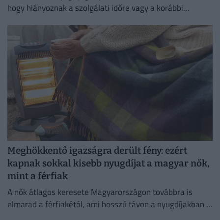
hogy hiányoznak a szolgálati időre vagy a korábbi
keresetekre vonatkozó adatok, ami akár a nyugdíj
összegét is befolyásolhatja.
Meghökkentő igazságra derült fény: ezért
kapnak sokkal kisebb nyugdíjat a magyar nők,
mint a férfiak
A nők átlagos keresete Magyarországon továbbra is
elmarad a férfiakétól, ami hosszú távon a nyugdíjakban is
jelentős különbségeket eredményezhet.