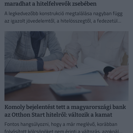
maradhat a hitelfelvevők zsebében
A legkedvezőbb konstrukció megtalálása nagyban függ
az igazolt jövedelemtől, a hitelösszegtől, a fedezetül
szolgáló ingatlan értékétől és a vállalt banki feltételektől
is.
Komoly bejelentést tett a magyarországi bank
az Otthon Start hitelről: változik a kamat
Fontos hangsúlyozni, hogy a már meglévő, korábban
folyósított kölcsönöket nem érinti a változás, azoknál