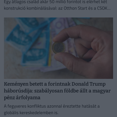
Egy átlagos család akár 50 millió forintot is elérhet két
konstrukció kombinálásával: az Otthon Start és a CSOK
Plusz együtt jóval kedvezőbb feltételeket kínál.
Keményen betett a forintnak Donald Trump
háborúsdija: szabályosan földbe állt a magyar
pénz árfolyama
A fegyveres konfliktus azonnal éreztette hatását a
globális kereskedelemben is.