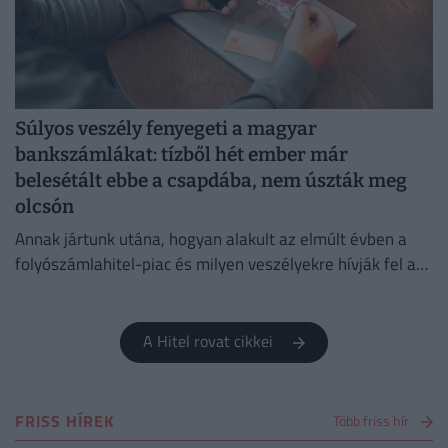
Súlyos veszély fenyegeti a magyar
bankszámlákat: tízből hét ember már
belesétált ebbe a csapdába, nem úszták meg
olcsón
Annak jártunk utána, hogyan alakult az elmúlt évben a
folyószámlahitel-piac és milyen veszélyekre hívják fel a
figyelmet a bankok és a szakértők.
A Hitel rovat cikkei
FRISS HÍREK
Több friss hír