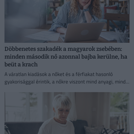
Döbbenetes szakadék a magyarok zsebében:
minden második nő azonnal bajba kerülne, ha
beüt a krach
A váratlan kiadások a nőket és a férfiakat hasonló
gyakorisággal érintik, a nőkre viszont mind anyagi, mind
lelki szempontból lényegesen nagyobb terhet rónak.