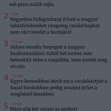
sok pénz múlik rajta
2
3 hete
Kegyetlen hidegzuhany érheti a magyar
lakáshiteleseket: rengeteg család kaphat
nem várt levelet a bankjától
3
1 hónapja
Súlyos veszély fenyegeti a magyar
bankszámlákat: tízből hét ember már
belesétált ebbe a csapdába, nem úszták meg
olcsón
4
1 hónapja
Egyre kevesebben kérik ezt a csodakártyát a
hazai bankokban: pedig aranyat érhet a
megfelelő kezekben
5
2 hónapja
Mára alig kér valaki az egykori