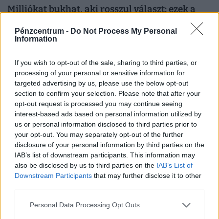
Milliókat bukhat, aki rosszul választ: ezek a
legjobb lakáshitelek azoknak, akiknek nem
Pénzcentrum -
Do Not Process My Personal
játszik az Otthon Start
Information
Megnéztük a Bankmonitor kalkulátora alapján, hogy 10,
20 és 30 millió forintos hitelösszegnél mely bankok
If you wish to opt-out of the sale, sharing to third parties, or
kínálják jelenleg a legkedvezőbb ajánlatokat.
processing of your personal or sensitive information for
targeted advertising by us, please use the below opt-out
section to confirm your selection. Please note that after your
opt-out request is processed you may continue seeing
interest-based ads based on personal information utilized by
us or personal information disclosed to third parties prior to
your opt-out. You may separately opt-out of the further
disclosure of your personal information by third parties on the
IAB’s list of downstream participants. This information may
also be disclosed by us to third parties on the
IAB’s List of
Downstream Participants
that may further disclose it to other
third parties.
Elindult a dominóhatás: megkapta az első
Personal Data Processing Opt Outs
kemény pofont a forint a közel-keleti