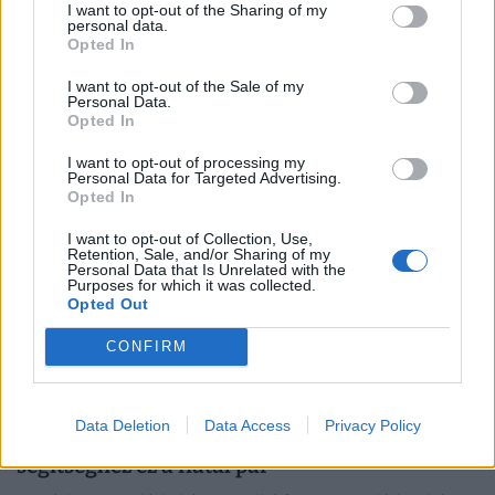
I want to opt-out of the Sharing of my
események után
personal data.
Opted In
Az olaj drágulása felerősítette a tartós inflációval és a
monetáris szigorítással kapcsolatos aggodalmakat.
I want to opt-out of the Sale of my
Personal Data.
Opted In
I want to opt-out of processing my
Personal Data for Targeted Advertising.
Opted In
I want to opt-out of Collection, Use,
Retention, Sale, and/or Sharing of my
Personal Data that Is Unrelated with the
Purposes for which it was collected.
Opted Out
CONFIRM
Döbbenetes lakástrükk terjed
Data Deletion
Data Access
Privacy Policy
Magyarországon: így jutott 50 milliós
segítséghez ez a fiatal pár