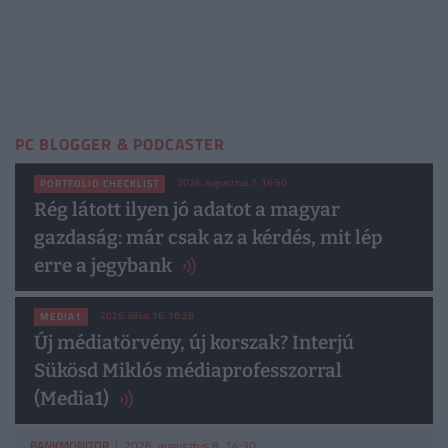
PC BLOGGER & PODCASTER
2026. augusztus 7. 16:50
PORTFOLIO CHECKLIST
Rég látott ilyen jó adatot a magyar
gazdaság: már csak az a kérdés, mit lép
erre a jegybank
2026. július 16. 18:28
MEDIA1
Új médiatörvény, új korszak? Interjú
Sükösd Miklós médiaprofesszorral
(Media1)
BANKMONITOR
| 2026. augusztus 8. 14:30