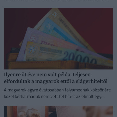
megmarad a szerződésben rögzített kamat és
törlesztőrészlet.
Ilyenre öt éve nem volt példa: teljesen
elfordultak a magyarok ettől a slágerhiteltől
A magyarok egyre óvatosabban folyamodnak kölcsönért:
közel kétharmaduk nem vett fel hitelt az elmúlt egy
évben