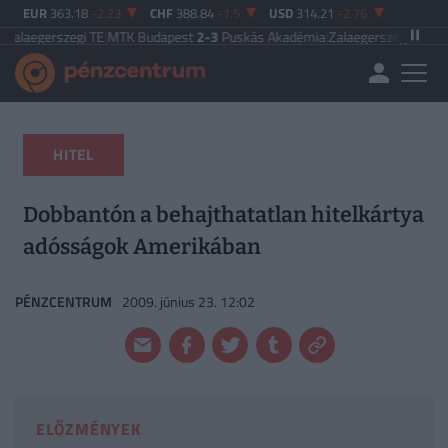
EUR
363.18
-2.23
CHF
388.84
-1.5
USD
314.21
-2.76
zegi TE
|
MTK Budapest
2-3
Puskás Akadémia
|
Zalaegerszegi TE
5-2
Paksi FC
|
HITEL
Dobbantón a behajthatatlan hitelkártya
adósságok Amerikában
PÉNZCENTRUM
2009. június 23. 12:02
ELŐZMÉNYEK