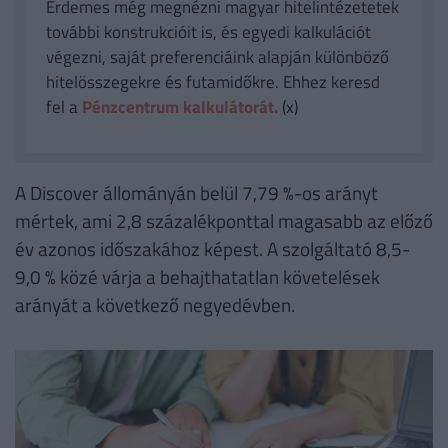
Érdemes még megnézni magyar hitelintézetetek
további konstrukcióit is, és egyedi kalkulációt
végezni, saját preferenciáink alapján különböző
hitelösszegekre és futamidőkre. Ehhez keresd
fel a
Pénzcentrum kalkulátorát.
(x)
A Discover állományán belül 7,79 %-os arányt
mértek, ami 2,8 százalékponttal magasabb az előző
év azonos időszakához képest. A szolgáltató 8,5-
9,0 % közé várja a behajthatatlan követelések
arányát a következő negyedévben.