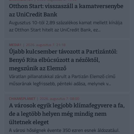
Otthon Start: visszaszáll a kamatversenybe
az UniCredit Bank
Augusztus 10-tól 2,89 százalékos kamat mellett kínálja
az Otthon Start hitelt az UniCredit Bank, ez...
MEDIA1
| 2026. augusztus 7. 21:18
Újabb kulcsember távozott a Partizántól:
Benyó Rita elbúcsúzott a nézőktől,
megszűnik az Elemző
Váratlan pillanatokkal zárult a Partizán Elemző című
műsorának legfrissebb, pénteki adása, melynek v...
CHIKANSPLANET
| 2026. augusztus 7. 08:00
A városok egyik legjobb klímafegyvere a fa,
de a legtöbb helyen még mindig nem
ültetnek eleget
A városi hőségnek évente 350 ezren esnek áldozatául.