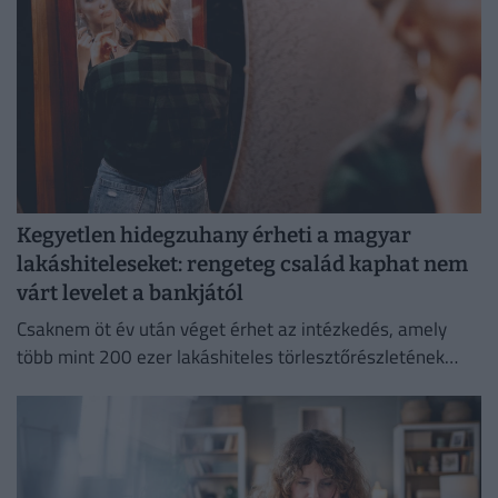
Kegyetlen hidegzuhany érheti a magyar
lakáshiteleseket: rengeteg család kaphat nem
várt levelet a bankjától
Csaknem öt év után véget érhet az intézkedés, amely
több mint 200 ezer lakáshiteles törlesztőrészletének
emelkedését akadályozta meg.