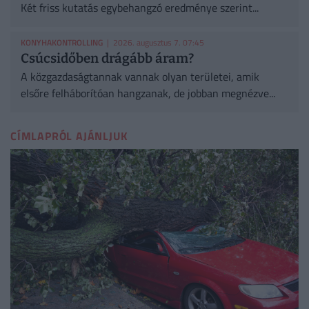
Két friss kutatás egybehangzó eredménye szerint...
KONYHAKONTROLLING
| 2026. augusztus 7. 07:45
Csúcsidőben drágább áram?
A közgazdaságtannak vannak olyan területei, amik
elsőre felháborítóan hangzanak, de jobban megnézve...
CÍMLAPRÓL AJÁNLJUK