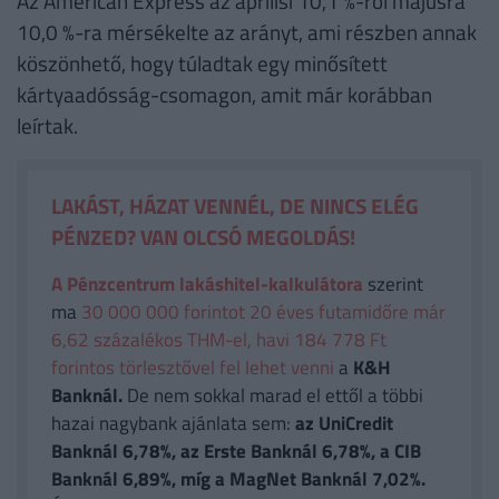
Az American Express az áprilisi 10,1 %-ról májusra
10,0 %-ra mérsékelte az arányt, ami részben annak
köszönhető, hogy túladtak egy minősített
kártyaadósság-csomagon, amit már korábban
leírtak.
LAKÁST, HÁZAT VENNÉL, DE NINCS ELÉG
PÉNZED? VAN OLCSÓ MEGOLDÁS!
A Pénzcentrum lakáshitel-kalkulátora
szerint
ma
30 000 000 forintot 20 éves futamidőre már
6,62 százalékos THM-el, havi 184 778 Ft
forintos törlesztővel fel lehet venni
a
K&H
Banknál.
De nem sokkal marad el ettől a többi
hazai nagybank ajánlata sem:
az UniCredit
Banknál 6,78%, az Erste Banknál 6,78%, a CIB
Banknál 6,89%, míg a MagNet Banknál 7,02%.