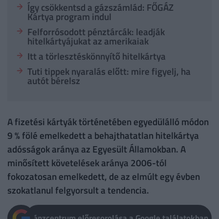
Így csökkentsd a gázszámlád: FŐGÁZ
Kártya program indul
Felforrósodott pénztárcák: leadják
hitelkártyájukat az amerikaiak
Itt a törlesztéskönnyítő hitelkártya
Tuti tippek nyaralás előtt: mire figyelj, ha
autót bérelsz
A fizetési kártyák történetében egyedülálló módon
9 % fölé emelkedett a behajthatatlan hitelkártya
adósságok aránya az Egyesült Államokban. A
minősített követelések aránya 2006-tól
fokozatosan emelkedett, de az elmúlt egy évben
szokatlanul felgyorsult a tendencia.
Pénzcentrum előresorolása a Google találatokban