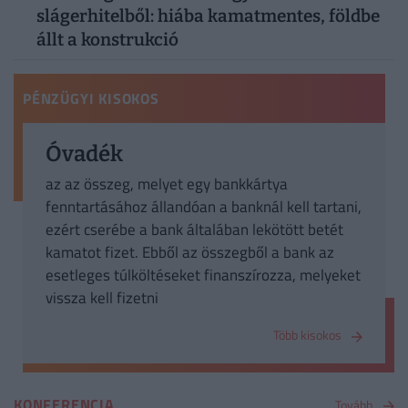
slágerhitelből: hiába kamatmentes, földbe
állt a konstrukció
PÉNZÜGYI KISOKOS
Óvadék
az az összeg, melyet egy bankkártya
fenntartásához állandóan a banknál kell tartani,
ezért cserébe a bank általában lekötött betét
kamatot fizet. Ebből az összegből a bank az
esetleges túlköltéseket finanszírozza, melyeket
vissza kell fizetni
Több kisokos
KONFERENCIA
Tovább