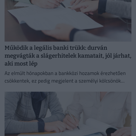
Működik a legális banki trükk: durván
megvágták a slágerhitelek kamatait, jól járhat,
aki most lép
Az elmúlt hónapokban a bankközi hozamok érezhetően
csökkentek, ez pedig megjelent a személyi kölcsönök
piacán is.