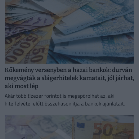
Kőkemény versenyben a hazai bankok: durván
megvágták a slágerhitelek kamatait, jól járhat,
aki most lép
Akár több tízezer forintot is megspórolhat az, aki
hitelfelvétel előtt összehasonlítja a bankok ajánlatait.