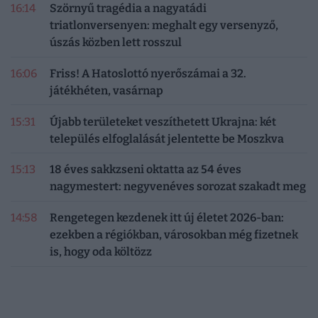
16:14
Szörnyű tragédia a nagyatádi
triatlonversenyen: meghalt egy versenyző,
úszás közben lett rosszul
16:06
Friss! A Hatoslottó nyerőszámai a 32.
játékhéten, vasárnap
15:31
Újabb területeket veszíthetett Ukrajna: két
település elfoglalását jelentette be Moszkva
15:13
18 éves sakkzseni oktatta az 54 éves
nagymestert: negyvenéves sorozat szakadt meg
14:58
Rengetegen kezdenek itt új életet 2026-ban:
ezekben a régiókban, városokban még fizetnek
is, hogy oda költözz