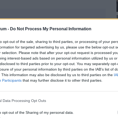
on csodagyümölcse: ebben a kincset érő
rum -
Do Not Process My Personal Information
egáll
mölcsnek jött el a várva várt szezonja? Ne maradj le
to opt-out of the sale, sharing to third parties, or processing of your per
várt, szörpöt, egészséges házi ivólevet készíteni!
formation for targeted advertising by us, please use the below opt-out s
r selection. Please note that after your opt-out request is processed y
eing interest-based ads based on personal information utilized by us or
disclosed to third parties prior to your opt-out. You may separately opt-
losure of your personal information by third parties on the IAB’s list of
. This information may also be disclosed by us to third parties on the
IA
Participants
that may further disclose it to other third parties.
ben tüzet rakni, valamilyen formában mindig is
orszakban is ismerték azt a módszert, hogy a
 hogy a folyamat lényege egyszerű: a méz és a
l Data Processing Opt Outs
lentős részét, ezzel jelentősen megnehezíti a
 is társul, a baktériumok számára gyakorlatilag
o opt-out of the Sharing of my personal data.