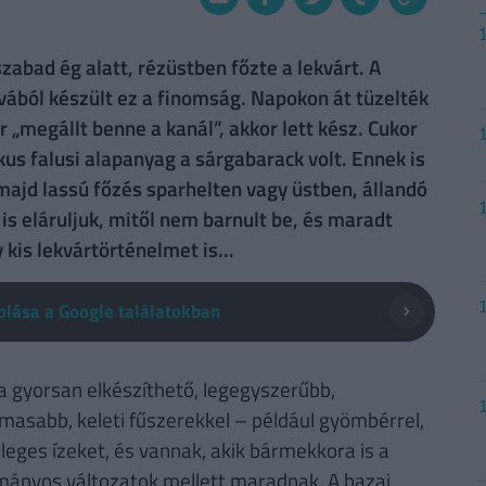
bad ég alatt, rézüstben főzte a lekvárt. A
lvából készült ez a finomság. Napokon át tüzelték
r „megállt benne a kanál”, akkor lett kész. Cukor
ikus falusi alapanyag a sárgabarack volt. Ennek is
majd lassú főzés sparhelten vagy üstben, állandó
s eláruljuk, mitől nem barnult be, és maradt
kis lekvártörténelmet is...
lása a Google találatokban
 a gyorsan elkészíthető, legegyszerűbb,
asabb, keleti fűszerekkel – például gyömbérrel,
leges ízeket, és vannak, akik bármekkora is a
ományos változatok mellett maradnak. A hazai