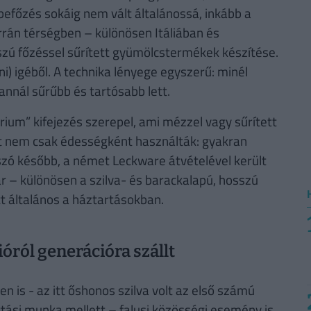
befőzés sokáig nem vált általánossá, inkább a
rán térségben – különösen Itáliában és
szú főzéssel sűrített gyümölcstermékek készítése.
ani) igéből. A technika lényege egyszerű: minél
annál sűrűbb és tartósabb lett.
rium” kifejezés szerepel, ami mézzel vagy sűrített
et nem csak édességként használták: gyakran
 szó később, a német Leckware átvételével került
r – különösen a szilva- és barackalapú, hosszú
t általános a háztartásokban.
ról generációra szállt
is - az itt őshonos szilva volt az első számú
tási munka mellett – falusi közösségi esemény is