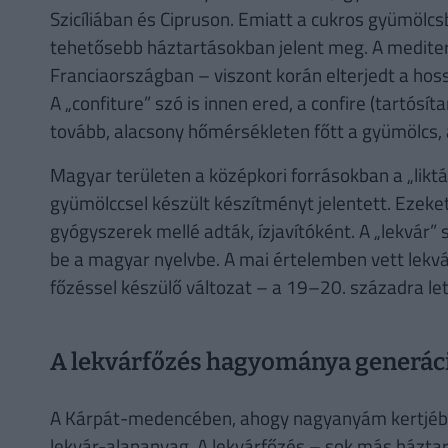
Szicíliában és Cipruson. Emiatt a cukros gyümölcs
tehetősebb háztartásokban jelent meg. A mediter
Franciaországban – viszont korán elterjedt a hos
A „confiture” szó is innen ered, a confire (tartósít
tovább, alacsony hőmérsékleten főtt a gyümölcs, 
Magyar területen a középkori forrásokban a „liktá
gyümölccsel készült készítményt jelentett. Ezek
gyógyszerek mellé adták, ízjavítóként. A „lekvár”
be a magyar nyelvbe. A mai értelemben vett lekvá
főzéssel készülő változat – a 19–20. századra let
A lekvárfőzés hagyománya generáció
A Kárpát-medencében, ahogy nagyanyám kertjében 
lekvár-alapanyag. A lekvárfőzés – sok más háztar