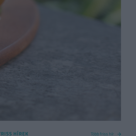
FRISS HÍREK
Több friss hír