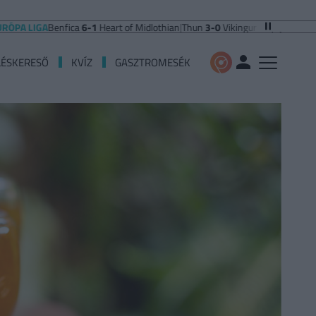
IGA
Benfica
6-1
Heart of Midlothian
|
Thun
3-0
Vikingur Reykjavik
|
PAOK Saloni
LÉSKERESŐ
KVÍZ
GASZTROMESÉK