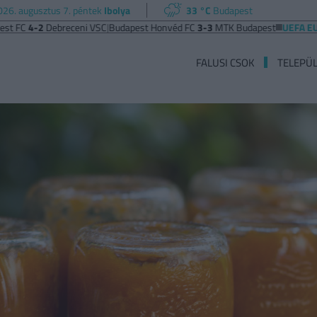
026. augusztus 7. péntek
Ibolya
33 °C
Budapest
-2
Debreceni VSC
|
Budapest Honvéd FC
3-3
MTK Budapest
UEFA EURÓPA L
FALUSI CSOK
TELEPÜ