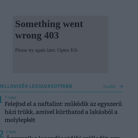
HELLOVIDÉK LEGOLVASOTTABB
Tovább
1
7 napja
Felejtsd el a naftalint: működik az egyszerű
házi trükk, amivel kiirthatod a lakásból a
molylepkét
2
2 hete