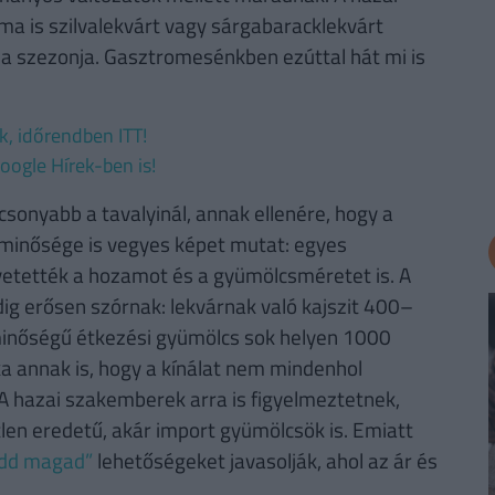
 is szilvalekvárt vagy sárgabaracklekvárt
 a szezonja. Gasztromesénkben ezúttal hát mi is
ek, időrendben ITT!
oogle Hírek-ben is!
acsonyabb a tavalyinál, annak ellenére, hogy a
minősége is vegyes képet mutat: egyes
vetették a hozamot és a gyümölcsméretet is. A
dig erősen szórnak: lekvárnak való kajszit 400–
b minőségű étkezési gyümölcs sok helyen 1000
ka annak is, hogy a kínálat nem mindenhol
 A hazai szakemberek arra is figyelmeztetnek,
len eredetű, akár import gyümölcsök is. Emiatt
dd magad”
lehetőségeket javasolják, ahol az ár és