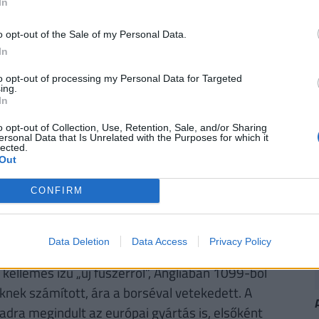
In
abb ideig eltartható.
o opt-out of the Sale of my Personal Data.
coquinaria – azaz A főzés művészete. Szerzője
In
Rómában jegyzett le több mint 500 receptet.
 indiai eredetű fűszereket is használ, köztük az
to opt-out of processing my Personal Data for Targeted
ing.
gy módszer a gyümölcsök mézzel történő
In
t együtt forralták, majd lehűtve, lezárt edényben
o opt-out of Collection, Use, Retention, Sale, and/or Sharing
 a lekvár közötti átmenetnek tekinthető. Rómában
ersonal Data that Is Unrelated with the Purposes for which it
lected.
gén.
Out
CONFIRM
 hozott fordulatot
Data Deletion
Data Access
Privacy Policy
k cukrot hoztak vissza a Közel-Keletről Nyugat-
 kellemes ízű „új fűszerről”, Angliában 1099-ből
knek számított, ára a borséval vetekedett. A
zadra megindult az európai gyártás is, elsőként