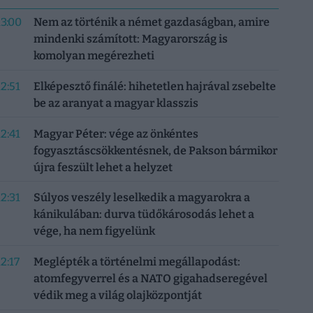
13:00
Nem az történik a német gazdaságban, amire
mindenki számított: Magyarország is
komolyan megérezheti
12:51
Elképesztő finálé: hihetetlen hajrával zsebelte
be az aranyat a magyar klasszis
12:41
Magyar Péter: vége az önkéntes
fogyasztáscsökkentésnek, de Pakson bármikor
újra feszült lehet a helyzet
12:31
Súlyos veszély leselkedik a magyarokra a
kánikulában: durva tüdőkárosodás lehet a
vége, ha nem figyelünk
12:17
Meglépték a történelmi megállapodást:
atomfegyverrel és a NATO gigahadseregével
védik meg a világ olajközpontját