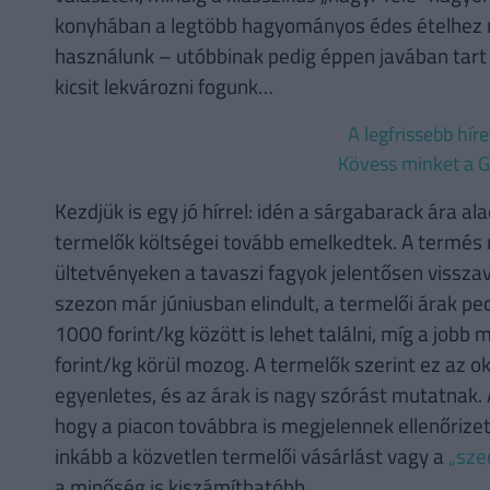
konyhában a legtöbb hagyományos édes ételhez ma
használunk – utóbbinak pedig éppen javában tart
kicsit lekvározni fogunk…
A legfrissebb hír
Kövess minket a G
Kezdjük is egy jó hírrel: idén a sárgabarack ára al
termelők költségei tovább emelkedtek. A termés 
ültetvényeken a tavaszi fagyok jelentősen vissza
szezon már júniusban elindult, a termelői árak pe
1000 forint/kg között is lehet találni, míg a job
forint/kg körül mozog. A termelők szerint ez az o
egyenletes, és az árak is nagy szórást mutatnak.
hogy a piacon továbbra is megjelennek ellenőrizet
inkább a közvetlen termelői vásárlást vagy a
„sze
a minőség is kiszámíthatóbb.