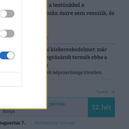
Sokkoló, mit művel a testünkkel a
mindennapi mobilozás: észre sem vesszük, és
máris kész a baj
ERRŐL NE MARADJ LE!
Letarolták az európai kiskereskedelmet: már
minden második megvásárolt termék ebbe a
kategóriába tartozik
A saját márkás termékek népszerűsége töretlen.
NAPTÁR
Tovább
2026. augusztus 7. péntek
32. hét
Ibolya
Augusztus 7.
Nemzetközi sörnap