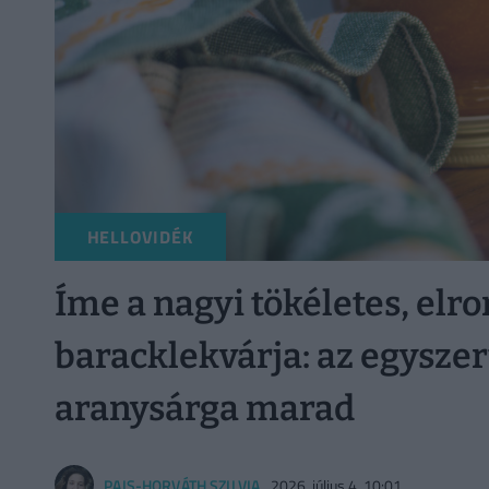
HELLOVIDÉK
Íme a nagyi tökéletes, elr
baracklekvárja: az egyszer
aranysárga marad
PAIS-HORVÁTH SZILVIA
2026. július 4. 10:01