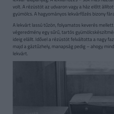
volt. A rézüstöt az udvaron vagy a ház előtt állít
gyümölcs. A hagyományos lekvárfőzés bizony fára
A lekvárt lassú tűzön, folyamatos keverés mellett 
végeredmény egy sűrű, tartós gyümölcskészítmény
ideig elállt. Idővel a rézüstöt felváltotta a nagy fa
majd a gáztűzhely, manapság pedig – ahogy mindjá
lekvárt.