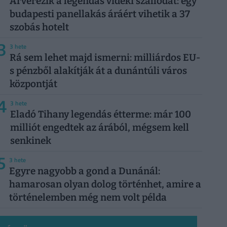
Árverezik a legendás vidéki szállodát: egy
budapesti panellakás áráért vihetik a 37
szobás hotelt
3
3 hete
Rá sem lehet majd ismerni: milliárdos EU-
s pénzből alakítják át a dunántúli város
központját
4
3 hete
Eladó Tihany legendás étterme: már 100
milliót engedtek az árából, mégsem kell
senkinek
5
3 hete
Egyre nagyobb a gond a Dunánál:
hamarosan olyan dolog történhet, amire a
történelemben még nem volt példa