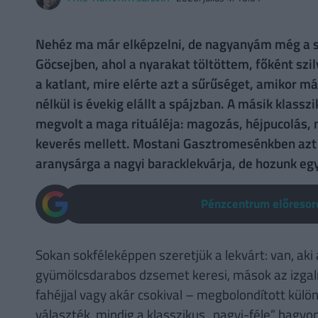
Nehéz ma már elképzelni, de nagyanyám még a sza
Göcsejben, ahol a nyarakat töltöttem, főként szi
a katlant, mire elérte azt a sűrűséget, amikor má
nélkül is évekig elállt a spájzban. A másik klassz
megvolt a maga rituáléja: magozás, héjpucolás, 
keverés mellett. Mostani Gasztromesénkben azt i
aranysárga a nagyi baracklekvárja, de hozunk egy 
Pénzcentrum előresoro
Sokan sokféleképpen szeretjük a lekvárt: van, aki
gyümölcsdarabos dzsemet keresi, mások az izgalm
fahéjjal vagy akár csokival – megbolondított külön
választék, mindig a klasszikus „nagyi-féle” hagy