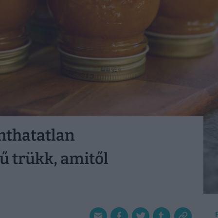
onthatatlan
ű trükk, amitől