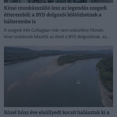
Kínai munkásszálló lesz az legendás szegedi
étteremből: a BYD dolgozói költözhetnek a
bálterembe is
A szegedi Kék Csillagban már nem esküvőkre főznek:
kínai szakácsok készítik az ételt a BYD dolgozóinak, az
egykori bálteremből és más helyiségekből pedig
munkásszállás lehet.
Közel húsz éve elsüllyedt kocsit halásztak ki a