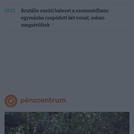
19:32
Brutális vasúti baleset a szomszédbam:
egymásba csapódott két vonat, sokan
megsérültek