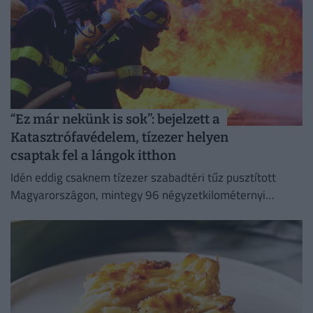
“Ez már nekünk is sok”: bejelzett a
Katasztrófavédelem, tízezer helyen
csaptak fel a lángok itthon
Idén eddig csaknem tízezer szabadtéri tűz pusztított
Magyarországon, mintegy 96 négyzetkilométernyi
területet emésztve fel.