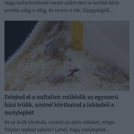
Nagy kultúrtörténeti mesét azért nem is kerítek köré:
amióta világ a világ, és terem a tök, tájegységtől
függetlenül annyi háziasszony esküszik a saját
módszerére.
Felejtsd el a naftalint: működik az egyszerű
házi trükk, amivel kiirthatod a lakásból a
molylepkét
Itt az őrült kánikula, csukod az ajtót-ablakot, mégis
folyton repked valami? Lehet, hogy molylepkék