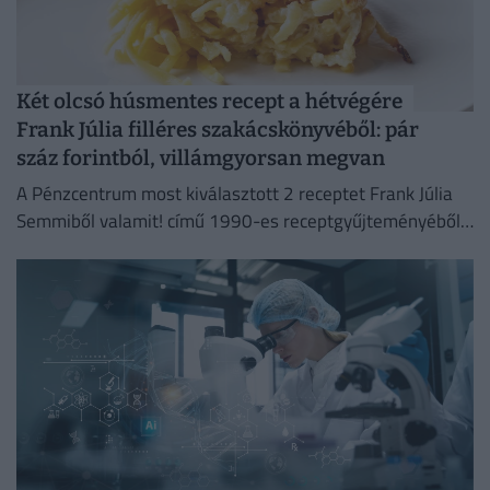
Két olcsó húsmentes recept a hétvégére
Frank Júlia filléres szakácskönyvéből: pár
száz forintból, villámgyorsan megvan
A Pénzcentrum most kiválasztott 2 receptet Frank Júlia
Semmiből valamit! című 1990-es receptgyűjteményéből
és megvizsgáltuk, mennyibe kerülne az elkészítésük ma.