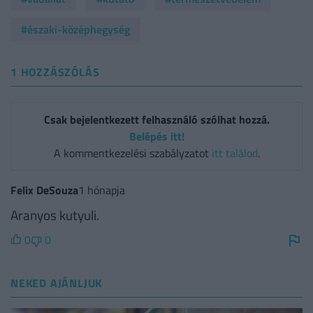
#északi-középhegység
1 HOZZÁSZÓLÁS
Csak bejelentkezett felhasználó szólhat hozzá.
Belépés itt!
A kommentkezelési szabályzatot
itt találod
.
Felix DeSouza
1 hónapja
Aranyos kutyuli.
0
0
NEKED AJÁNLJUK