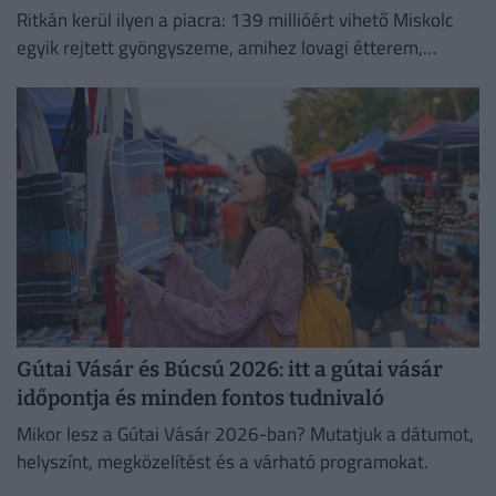
Ritkán kerül ilyen a piacra: 139 millióért vihető Miskolc
egyik rejtett gyöngyszeme, amihez lovagi étterem,
titokzatos pince és városi panoráma is jár.
Gútai Vásár és Búcsú 2026: itt a gútai vásár
időpontja és minden fontos tudnivaló
Mikor lesz a Gútai Vásár 2026-ban? Mutatjuk a dátumot,
helyszínt, megközelítést és a várható programokat.