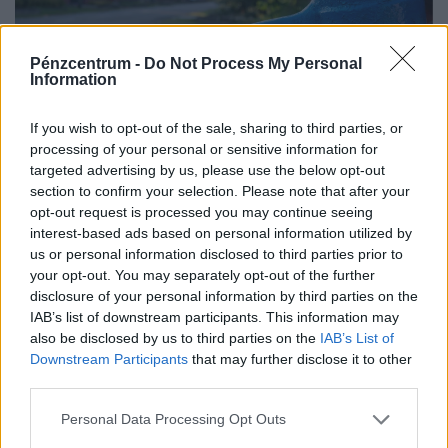
Pénzcentrum -
Do Not Process My Personal
Information
If you wish to opt-out of the sale, sharing to third parties, or
processing of your personal or sensitive information for
targeted advertising by us, please use the below opt-out
Na már csak ez hiányzott! Súlyos csőtörés
section to confirm your selection. Please note that after your
opt-out request is processed you may continue seeing
történt, több mint 2000 ember maradt víz
interest-based ads based on personal information utilized by
nélkül
us or personal information disclosed to third parties prior to
Szentendrén olyan kritikus a helyzet, hogy a helyi
your opt-out. You may separately opt-out of the further
disclosure of your personal information by third parties on the
víztárolók folyamatos utántöltést igényelnek.
IAB’s list of downstream participants. This information may
also be disclosed by us to third parties on the
IAB’s List of
Downstream Participants
that may further disclose it to other
third parties.
Personal Data Processing Opt Outs