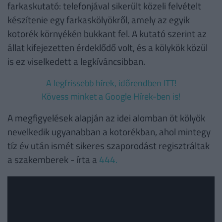
farkaskutató: telefonjával sikerült közeli felvételt
készítenie egy farkaskölyökről, amely az egyik
kotorék környékén bukkant fel. A kutató szerint az
állat kifejezetten érdeklődő volt, és a kölykök közül
is ez viselkedett a legkíváncsibban.
A legfrissebb hírek, időrendben ITT!
Kövess minket a Google Hírek-ben is!
A megfigyelések alapján az idei alomban öt kölyök
nevelkedik ugyanabban a kotorékban, ahol mintegy
tíz év után ismét sikeres szaporodást regisztráltak
a szakemberek - írta a
444.