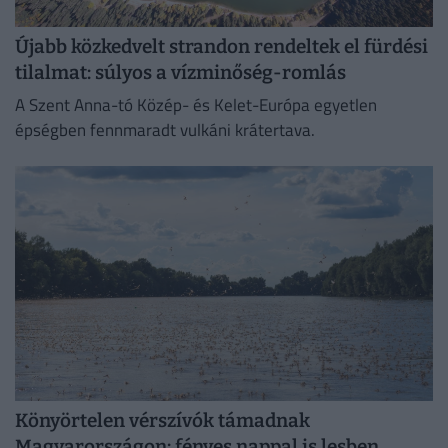
Újabb közkedvelt strandon rendeltek el fürdési
tilalmat: súlyos a vízminőség-romlás
A Szent Anna-tó Közép- és Kelet-Európa egyetlen
épségben fennmaradt vulkáni krátertava.
Könyörtelen vérszívók támadnak
Magyarországon: fényes nappal is lesben