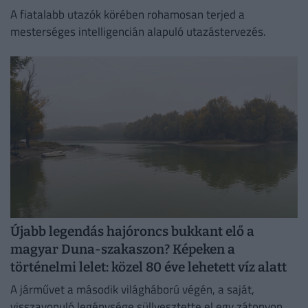
A fiatalabb utazók körében rohamosan terjed a
mesterséges intelligencián alapuló utazástervezés.
Újabb legendás hajóroncs bukkant elő a
magyar Duna-szakaszon? Képeken a
történelmi lelet: közel 80 éve lehetett víz alatt
A járművet a második világháború végén, a saját,
visszavonuló legénysége süllyesztette el egy zátonyon.