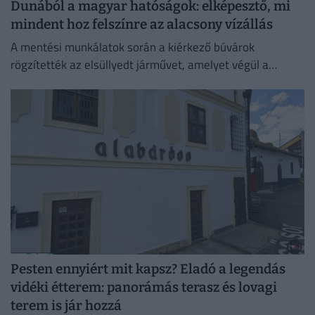
Dunából a magyar hatóságok: elképesztő, mi
mindent hoz felszínre az alacsony vízállás
A mentési munkálatok során a kiérkező búvárok
rögzítették az elsüllyedt járművet, amelyet végül a
műszaki mentő csörlőjének segítségével vontattak ki a
partra.
Pesten ennyiért mit kapsz? Eladó a legendás
vidéki étterem: panorámás terasz és lovagi
terem is jár hozzá