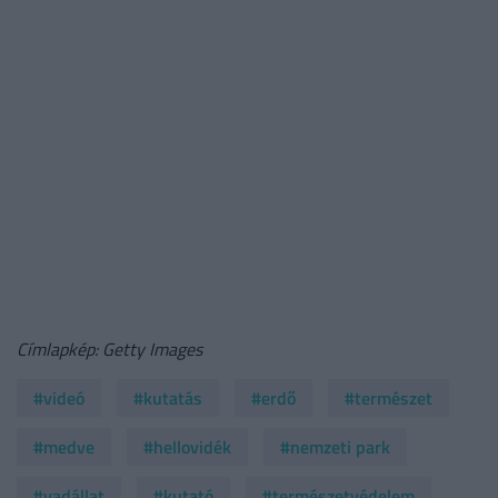
Címlapkép: Getty Images
#videó
#kutatás
#erdő
#természet
#medve
#hellovidék
#nemzeti park
#vadállat
#kutató
#természetvédelem