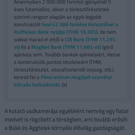
Amennyiben 2 000 000 forintot igényelnél 5
éves futamidőre, akkor a törlesztőrészletek
szerinti rangsor alapján az egyik legjobb
konstrukciót
havi 42 386
forintos törlesztővel a
Raiffeisen Bank nyújtja (THM 10,35%),
de nem
sokkal marad el ettől a
CIB Bank (THM 11,29%-
ot)
és a
MagNet Bank (THM 11.68%-ot)
ígérő
ajánlata sem. További bankok ajánlataiért, illetve
a konstrukciók pontos részleteiért (THM,
törlesztőrészlet, visszafizetendő összeg, stb.)
keresd fel a
Pénzcentrum megújult személyi
kölcsön kalkulátorát.
(x)
A kutató vadkamerája egyébként nemrég egy fiatal
medvét is rögzített a térségben, ami tovább erősíti
a Bükk és Aggtelek környéki élővilág gazdagságát.