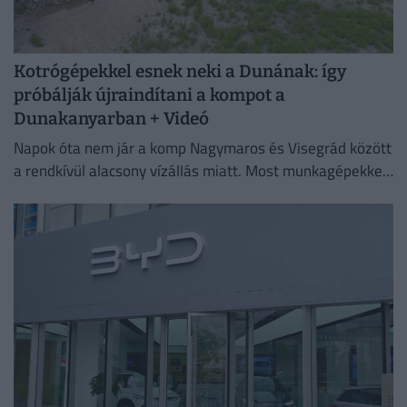
Kotrógépekkel esnek neki a Dunának: így
próbálják újraindítani a kompot a
Dunakanyarban + Videó
Napok óta nem jár a komp Nagymaros és Visegrád között
a rendkívül alacsony vízállás miatt. Most munkagépekkel
mélyítik a medret a kompkikötőnél, hogy ismét
biztonságosan...