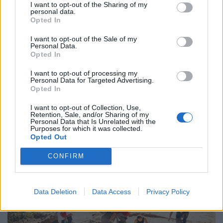
I want to opt-out of the Sharing of my
personal data.
Opted In
I want to opt-out of the Sale of my
Personal Data.
Opted In
Újabb magyar település tekeri le a fényeket: így
I want to opt-out of processing my
Personal Data for Targeted Advertising.
spórolnak az energiával, megszólalt a
Opted In
polgármester
I want to opt-out of Collection, Use,
A közvilágítást nem érinti az energiatakarékossági
Retention, Sale, and/or Sharing of my
Personal Data that Is Unrelated with the
intézkedés, a városban korábban már kiépítették az
Purposes for which it was collected.
okosrendszert.
Opted Out
CONFIRM
Data Deletion
Data Access
Privacy Policy