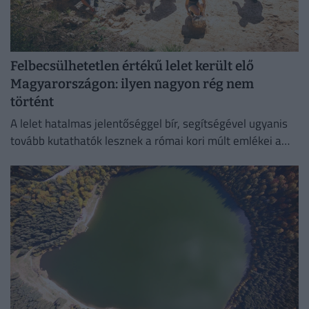
Felbecsülhetetlen értékű lelet került elő
Magyarországon: ilyen nagyon rég nem
történt
A lelet hatalmas jelentőséggel bír, segítségével ugyanis
tovább kutathatók lesznek a római kori múlt emlékei a
környéken.