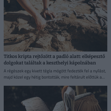
Titkos kripta rejtőzött a padló alatt: elképesztő
dolgokat találtak a keszthelyi kápolnában
A régészek egy kivett tégla mögött fedezték fel a nyílást,
majd közel egy hétig bontották, mire feltárult előttük a
különös temetkezési hely.