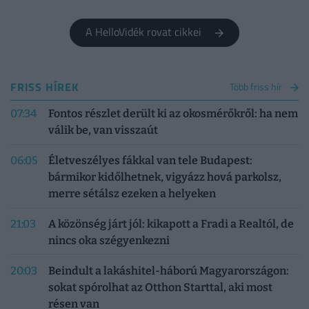
A HelloVidék rovat cikkei
FRISS HÍREK
Több friss hír
07:34
Fontos részlet derült ki az okosmérőkről: ha nem
válik be, van visszaút
06:05
Életveszélyes fákkal van tele Budapest:
bármikor kidőlhetnek, vigyázz hová parkolsz,
merre sétálsz ezeken a helyeken
21:03
A közönség járt jól: kikapott a Fradi a Realtól, de
nincs oka szégyenkezni
20:03
Beindult a lakáshitel-háború Magyarországon:
sokat spórolhat az Otthon Starttal, aki most
résen van