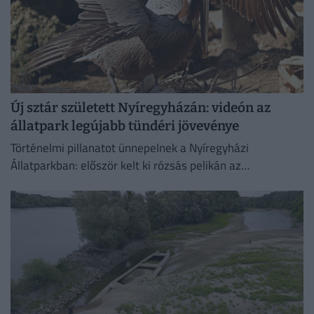
Új sztár született Nyíregyházán: videón az
állatpark legújabb tündéri jövevénye
Történelmi pillanatot ünnepelnek a Nyíregyházi
Állatparkban: először kelt ki rózsás pelikán az
intézményben. A július 4-én született fiókát mindkét
szülő gondosan neveli, a kicsi pedig...