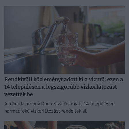
szaporodtak el – de melyikkel van dolgunk, és hogyan
szabadulhatsz meg...
Rendkívüli közleményt adott ki a vízmű: ezen a
14 településen a legszigorúbb vízkorlátozást
vezették be
A rekordalacsony Duna-vízállás miatt 14 településen
harmadfokú vízkorlátozást rendeltek el.