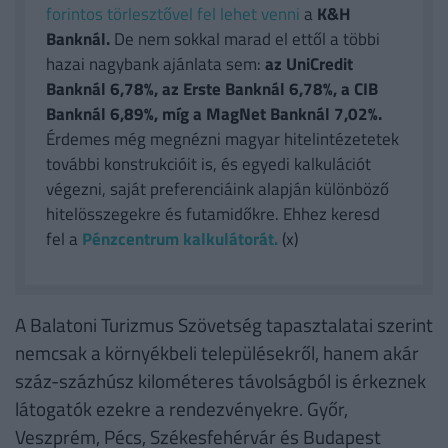
forintos törlesztővel fel lehet venni
a
K&H
Banknál.
De nem sokkal marad el ettől a többi
hazai nagybank ajánlata sem:
az UniCredit
Banknál 6,78%, az Erste Banknál 6,78%, a CIB
Banknál 6,89%, míg a MagNet Banknál 7,02%.
Érdemes még megnézni magyar hitelintézetetek
további konstrukcióit is, és egyedi kalkulációt
végezni, saját preferenciáink alapján különböző
hitelösszegekre és futamidőkre. Ehhez keresd
fel a
Pénzcentrum kalkulátorát.
(x)
A Balatoni Turizmus Szövetség tapasztalatai szerint
nemcsak a környékbeli településekről, hanem akár
száz-százhúsz kilométeres távolságból is érkeznek
látogatók ezekre a rendezvényekre. Győr,
Veszprém, Pécs, Székesfehérvár és Budapest