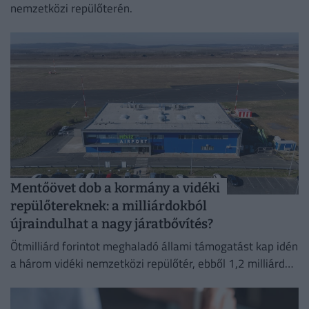
nemzetközi repülőterén.
Mentőövet dob a kormány a vidéki
repülőtereknek: a milliárdokból
újraindulhat a nagy járatbővítés?
Ötmilliárd forintot meghaladó állami támogatást kap idén
a három vidéki nemzetközi repülőtér, ebből 1,2 milliárd
forint jut a sármelléki Hévíz–Balaton Airportnak.