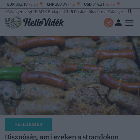
EUR
363.18
-2.23
CHF
388.84
-1.5
USD
314.21
-2.76
zegi TE
|
MTK Budapest
2-3
Puskás Akadémia
|
Zalaegerszegi TE
5-2
Paksi FC
|
HELLOVIDÉK
Disznóság, ami ezeken a strandokon