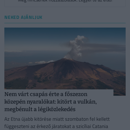
NEKED AJÁNLJUK
Nem várt csapás érte a főszezon
közepén nyaralókat: kitört a vulkán,
megbénult a légiközlekedés
Az Etna újabb kitörése miatt szombaton fel kellett
függeszteni az érkező járatokat a szicíliai Catania