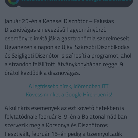
Január 25-én a Kenesei Disznótor – Falusias
Disznóvágás elnevezésű hagyományőrző
eseményre invitálják a gasztronómia szerelmeseit.
Ugyanezen a napon az Újévi Szárszói Disznólkodás
és Szigligeti Disznótor is színesíti a programot, ahol
a strandon felállított látványkonyhában reggel 9
órától kezdődik a disznóvágás.
A legfrissebb hírek, időrendben ITT!
Kövess minket a Google Hírek-ben is!
A kulináris események az ezt követő hetekben is
folytatódnak: február 8-9-én a Balatonalmádiban
szervezik meg a Kocsonya és Disznótoros
Fesztivált, február 15-én pedig a tizennyolcadik