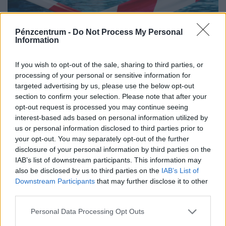
Pénzcentrum -
Do Not Process My Personal
Information
If you wish to opt-out of the sale, sharing to third parties, or
processing of your personal or sensitive information for
targeted advertising by us, please use the below opt-out
section to confirm your selection. Please note that after your
opt-out request is processed you may continue seeing
Újabb népszerű strand húzza le a rolót a vidéki
interest-based ads based on personal information utilized by
Magyarországon: erre senki nem számított,
us or personal information disclosed to third parties prior to
tömegek maradnak hoppon
your opt-out. You may separately opt-out of the further
disclosure of your personal information by third parties on the
Veszélyes algaszaporodás miatt az idei strandszezon
IAB’s list of downstream participants. This information may
hátralévő részére bezárták az arlói Suvadás Liget
also be disclosed by us to third parties on the
IAB’s List of
Strandot.
Downstream Participants
that may further disclose it to other
third parties.
Personal Data Processing Opt Outs