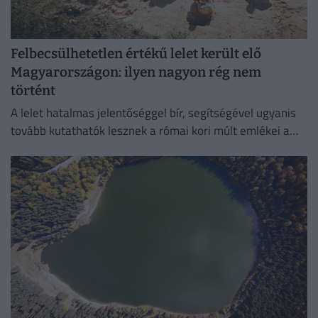
Felbecsülhetetlen értékű lelet került elő
Magyarországon: ilyen nagyon rég nem
történt
A lelet hatalmas jelentőséggel bír, segítségével ugyanis
tovább kutathatók lesznek a római kori múlt emlékei a
környéken.