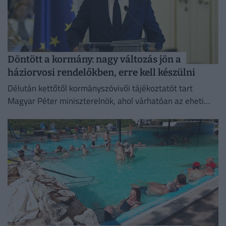
Döntött a kormány: nagy változás jön a
háziorvosi rendelőkben, erre kell készülni
Délután kettőtől kormányszóvivői tájékoztatót tart
Magyar Péter miniszterelnök, ahol várhatóan az eheti
kormányülés döntései és az energiaválság alakulása
kerül a fókuszba.