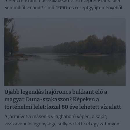
A Pénzcentrum most kiválasztott 2 receptet Frank Júlia
Semmiből valamit! című 1990-es receptgyűjteményéből
és megvizsgáltuk, mennyibe kerülne az elkészítésük ma.
Újabb legendás hajóroncs bukkant elő a
magyar Duna-szakaszon? Képeken a
történelmi lelet: közel 80 éve lehetett víz alatt
A járművet a második világháború végén, a saját,
visszavonuló legénysége süllyesztette el egy zátonyon.