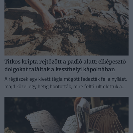
Titkos kripta rejtőzött a padló alatt: elképesztő
dolgokat találtak a keszthelyi kápolnában
A régészek egy kivett tégla mögött fedezték fel a nyílást,
majd közel egy hétig bontották, mire feltárult előttük a
különös temetkezési hely.