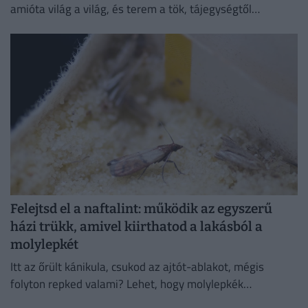
amióta világ a világ, és terem a tök, tájegységtől
függetlenül annyi háziasszony esküszik a saját
módszerére.
Felejtsd el a naftalint: működik az egyszerű
házi trükk, amivel kiirthatod a lakásból a
molylepkét
Itt az őrült kánikula, csukod az ajtót-ablakot, mégis
folyton repked valami? Lehet, hogy molylepkék
szaporodtak el – de melyikkel van dolgunk, és hogyan