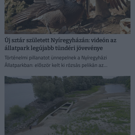
Új sztár született Nyíregyházán: videón az
állatpark legújabb tündéri jövevénye
Történelmi pillanatot ünnepelnek a Nyíregyházi
Állatparkban: először kelt ki rózsás pelikán az
intézményben. A július 4-én született fiókát mindkét
szülő gondosan neveli, a kicsi pedig...