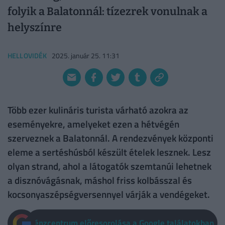
folyik a Balatonnál: tízezrek vonulnak a
helyszínre
HELLOVIDÉK
2025. január 25. 11:31
Több ezer kulináris turista várható azokra az
eseményekre, amelyeket ezen a hétvégén
szerveznek a Balatonnál. A rendezvények központi
eleme a sertéshúsból készült ételek lesznek. Lesz
olyan strand, ahol a látogatók szemtanúi lehetnek
a disznóvágásnak, máshol friss kolbásszal és
kocsonyaszépségversennyel várják a vendégeket.
Pénzcentrum előresorolása a Google találatokban