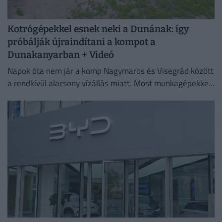
Kotrógépekkel esnek neki a Dunának: így
próbálják újraindítani a kompot a
Dunakanyarban + Videó
Napok óta nem jár a komp Nagymaros és Visegrád között
a rendkívül alacsony vízállás miatt. Most munkagépekkel
mélyítik a medret a kompkikötőnél, hogy ismét
biztonságosan...