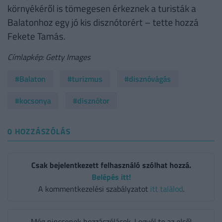
környékéről is tömegesen érkeznek a turisták a
Balatonhoz egy jó kis disznótorért – tette hozzá
Fekete Tamás.
Címlapkép: Getty Images
#Balaton
#turizmus
#disznóvágás
#kocsonya
#disznótor
0 HOZZÁSZÓLÁS
Csak bejelentkezett felhasználó szólhat hozzá.
Belépés itt!
A kommentkezelési szabályzatot
itt találod
.
Még nincsenek hozzászólások. Legyél te az első!