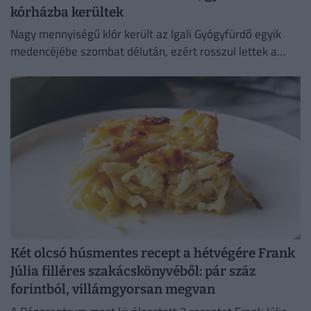
kórházba kerültek
Nagy mennyiségű klór került az Igali Gyógyfürdő egyik
medencéjébe szombat délután, ezért rosszul lettek a
fürdőzők.
Két olcsó húsmentes recept a hétvégére Frank
Júlia filléres szakácskönyvéből: pár száz
forintból, villámgyorsan megvan