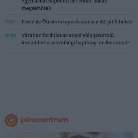
egymásba csapódott két vonat, sokan
megsérültek
19:17
Friss! Az Ötöslottó nyerőszámai a 32. játékhéten
18:46
Váratlan fordulat az angol válogatottnál:
lemondott a szövetségi kapitány, mi lesz most?