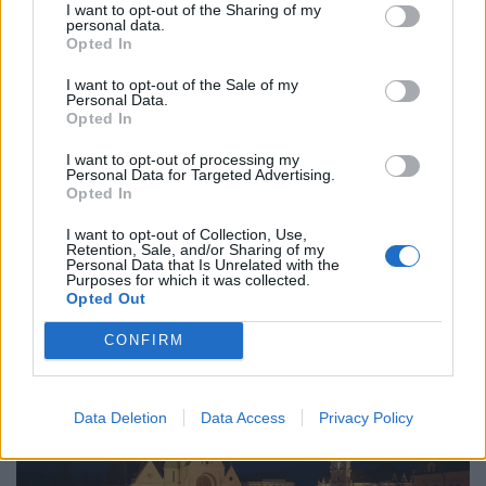
I want to opt-out of the Sharing of my
personal data.
Opted In
I want to opt-out of the Sale of my
Personal Data.
Opted In
I want to opt-out of processing my
Personal Data for Targeted Advertising.
Na már csak ez hiányzott! Súlyos csőtörés
Opted In
történt, több mint 2000 ember maradt víz
I want to opt-out of Collection, Use,
nélkül
Retention, Sale, and/or Sharing of my
Personal Data that Is Unrelated with the
Szentendrén olyan kritikus a helyzet, hogy a helyi
Purposes for which it was collected.
Opted Out
víztárolók folyamatos utántöltést igényelnek.
CONFIRM
Data Deletion
Data Access
Privacy Policy