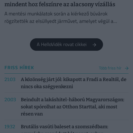
mindent hoz felszínre az alacsony vízállás
A mentési munkálatok során a kiérkező búvárok
rögzítették az elsüllyedt járművet, amelyet végül a
műszaki mentő csörlőjének segítségével vontattak ki a
partra.
A HelloVidék rovat cikkei
FRISS HÍREK
Több friss hír
21:03
A közönség járt jól: kikapott a Fradi a Realtól, de
nincs oka szégyenkezni
20:03
Beindult a lakáshitel-háború Magyarországon:
sokat spórolhat az Otthon Starttal, aki most
résen van
19:32
Brutális vasúti baleset a szomszédbam: