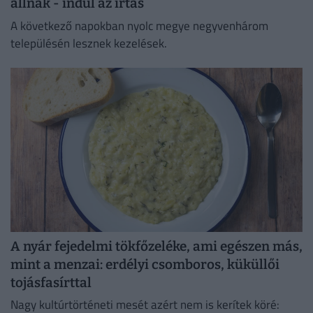
állnak - indul az irtás
A következő napokban nyolc megye negyvenhárom
településén lesznek kezelések.
A nyár fejedelmi tökfőzeléke, ami egészen más,
mint a menzai: erdélyi csomboros, küküllői
tojásfasírttal
Nagy kultúrtörténeti mesét azért nem is kerítek köré: