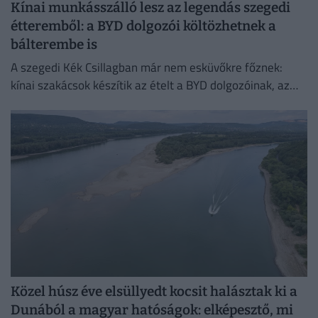
Kínai munkásszálló lesz az legendás szegedi
étteremből: a BYD dolgozói költözhetnek a
bálterembe is
A szegedi Kék Csillagban már nem esküvőkre főznek:
kínai szakácsok készítik az ételt a BYD dolgozóinak, az
egykori bálteremből és más helyiségekből pedig
munkásszállás lehet.
Közel húsz éve elsüllyedt kocsit halásztak ki a
Dunából a magyar hatóságok: elképesztő, mi