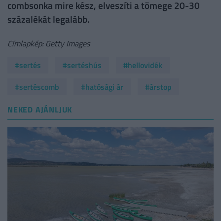
combsonka mire kész, elveszíti a tömege 20-30
százalékát legalább.
Címlapkép: Getty Images
#sertés
#sertéshús
#hellovidék
#sertéscomb
#hatósági ár
#árstop
NEKED AJÁNLJUK