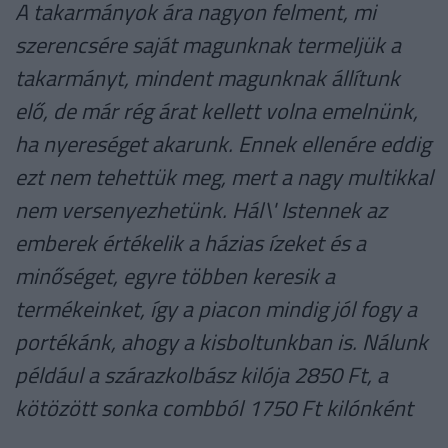
A takarmányok ára nagyon felment, mi
szerencsére saját magunknak termeljük a
takarmányt, mindent magunknak állítunk
elő, de már rég árat kellett volna emelnünk,
ha nyereséget akarunk. Ennek ellenére eddig
ezt nem tehettük meg, mert a nagy multikkal
nem versenyezhetünk. Hál\' Istennek az
emberek értékelik a házias ízeket és a
minőséget, egyre többen keresik a
termékeinket, így a piacon mindig jól fogy a
portékánk, ahogy a kisboltunkban is. Nálunk
például a szárazkolbász kilója 2850 Ft, a
kötözött sonka combból 1750 Ft kilónként