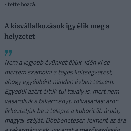
- tette hozzá.
A kisvállalkozások így élik meg a
helyzetet
Nem a legjobb évünket éljük, idén ki se
mertem számolni a teljes költségvetést,
ahogy egyébként minden évben teszem.
Egyedül azért éltük túl tavaly is, mert nem
vásároljuk a takarmányt, fölvásárlási áron
érkeztetjük be a telepre a kukoricát, árpát,
magyar szóját. Döbbenetesen felment az ára
a takarmánynak, így amit a mezőgazdaság