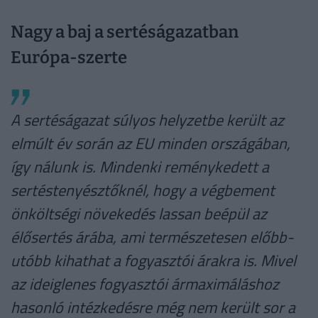
Nagy a baj a sertéságazatban
Európa-szerte
A sertéságazat súlyos helyzetbe került az
elmúlt év során az EU minden országában,
így nálunk is. Mindenki reménykedett a
sertéstenyésztőknél, hogy a végbement
önköltségi növekedés lassan beépül az
élősertés árába, ami természetesen előbb-
utóbb kihathat a fogyasztói árakra is. Mivel
az ideiglenes fogyasztói ármaximáláshoz
hasonló intézkedésre még nem került sor a