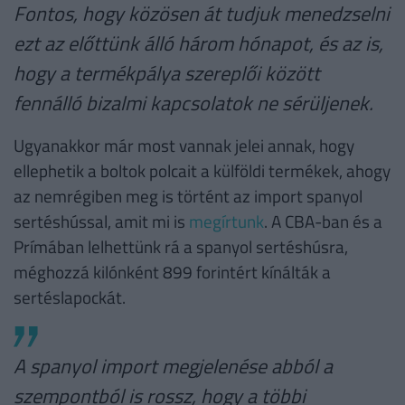
Fontos, hogy közösen át tudjuk menedzselni
ezt az előttünk álló három hónapot, és az is,
hogy a termékpálya szereplői között
fennálló bizalmi kapcsolatok ne sérüljenek.
Ugyanakkor már most vannak jelei annak, hogy
ellephetik a boltok polcait a külföldi termékek, ahogy
az nemrégiben meg is történt az import spanyol
sertéshússal, amit mi is
megírtunk
. A CBA-ban és a
Prímában lelhettünk rá a spanyol sertéshúsra,
méghozzá kilónként 899 forintért kínálták a
sertéslapockát.
A spanyol import megjelenése abból a
szempontból is rossz, hogy a többi