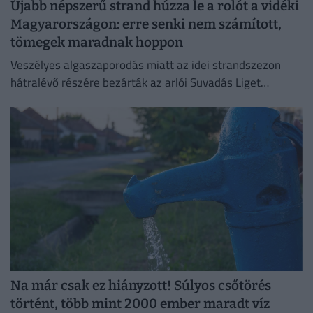
Újabb népszerű strand húzza le a rolót a vidéki
Magyarországon: erre senki nem számított,
tömegek maradnak hoppon
Veszélyes algaszaporodás miatt az idei strandszezon
hátralévő részére bezárták az arlói Suvadás Liget
Strandot.
Na már csak ez hiányzott! Súlyos csőtörés
történt, több mint 2000 ember maradt víz