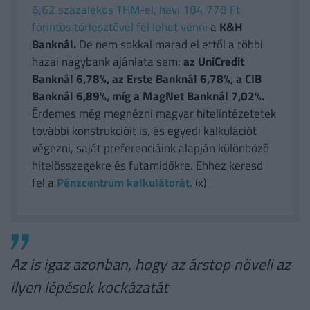
6,62 százalékos THM-el, havi 184 778 Ft
forintos törlesztővel fel lehet venni
a
K&H
Banknál.
De nem sokkal marad el ettől a többi
hazai nagybank ajánlata sem:
az UniCredit
Banknál 6,78%, az Erste Banknál 6,78%, a CIB
Banknál 6,89%, míg a MagNet Banknál 7,02%.
Érdemes még megnézni magyar hitelintézetetek
további konstrukcióit is, és egyedi kalkulációt
végezni, saját preferenciáink alapján különböző
hitelösszegekre és futamidőkre. Ehhez keresd
fel a
Pénzcentrum kalkulátorát.
(x)
Az is igaz azonban, hogy az árstop növeli az
ilyen lépések kockázatát