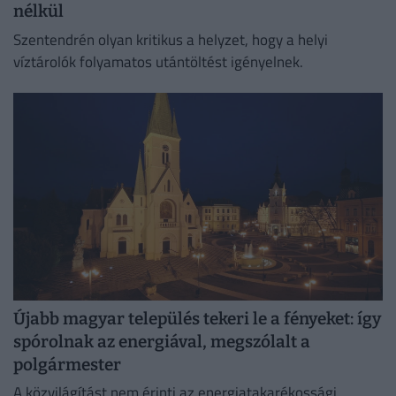
nélkül
Szentendrén olyan kritikus a helyzet, hogy a helyi
víztárolók folyamatos utántöltést igényelnek.
Újabb magyar település tekeri le a fényeket: így
spórolnak az energiával, megszólalt a
polgármester
A közvilágítást nem érinti az energiatakarékossági