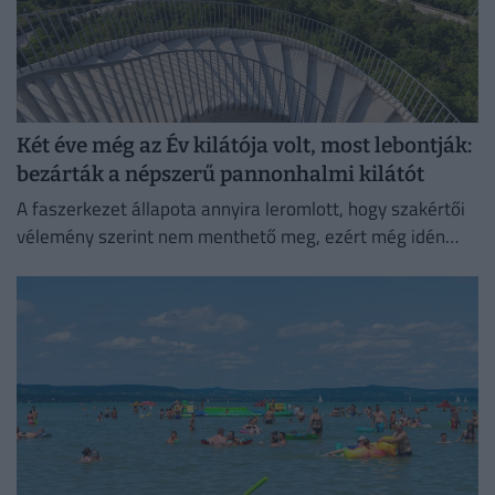
Két éve még az Év kilátója volt, most lebontják:
bezárták a népszerű pannonhalmi kilátót
A faszerkezet állapota annyira leromlott, hogy szakértői
vélemény szerint nem menthető meg, ezért még idén
elbontják – a helyére azonban idővel új kilátót tervez a...