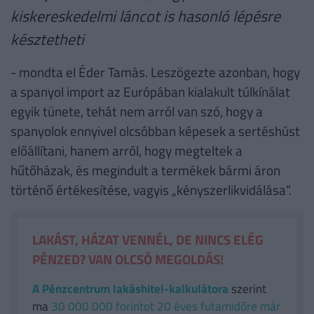
kiskereskedelmi láncot is hasonló lépésre
késztetheti
- mondta el Éder Tamás. Leszögezte azonban, hogy
a spanyol import az Európában kialakult túlkínálat
egyik tünete, tehát nem arról van szó, hogy a
spanyolok ennyivel olcsóbban képesek a sertéshúst
előállítani, hanem arról, hogy megteltek a
hűtőházak, és megindult a termékek bármi áron
történő értékesítése, vagyis „kényszerlikvidálása”.
LAKÁST, HÁZAT VENNÉL, DE NINCS ELÉG
PÉNZED? VAN OLCSÓ MEGOLDÁS!
A Pénzcentrum lakáshitel-kalkulátora
szerint
ma
30 000 000 forintot 20 éves futamidőre már