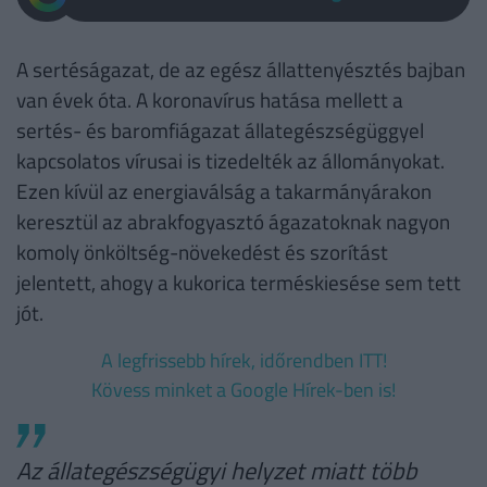
A sertéságazat, de az egész állattenyésztés bajban
van évek óta. A koronavírus hatása mellett a
sertés- és baromfiágazat állategészségüggyel
kapcsolatos vírusai is tizedelték az állományokat.
Ezen kívül az energiaválság a takarmányárakon
keresztül az abrakfogyasztó ágazatoknak nagyon
komoly önköltség-növekedést és szorítást
jelentett, ahogy a kukorica terméskiesése sem tett
jót.
A legfrissebb hírek, időrendben ITT!
Kövess minket a Google Hírek-ben is!
Az állategészségügyi helyzet miatt több