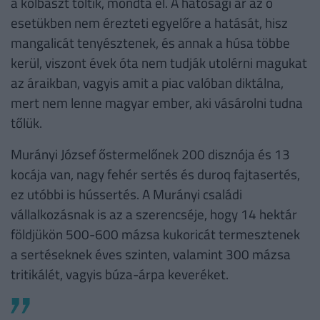
a kolbászt töltik, mondta el. A hatósági ár az ő
esetükben nem érezteti egyelőre a hatását, hisz
mangalicát tenyésztenek, és annak a húsa többe
kerül, viszont évek óta nem tudják utolérni magukat
az áraikban, vagyis amit a piac valóban diktálna,
mert nem lenne magyar ember, aki vásárolni tudna
tőlük.
Murányi József őstermelőnek 200 disznója és 13
kocája van, nagy fehér sertés és duroq fajtasertés,
ez utóbbi is hússertés. A Murányi családi
vállalkozásnak is az a szerencséje, hogy 14 hektár
földjükön 500-600 mázsa kukoricát termesztenek
a sertéseknek éves szinten, valamint 300 mázsa
tritikálét, vagyis búza-árpa keveréket.