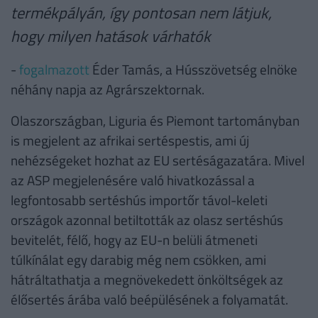
termékpályán, így pontosan nem látjuk,
hogy milyen hatások várhatók
-
fogalmazott
Éder Tamás, a Hússzövetség elnöke
néhány napja az Agrárszektornak.
Olaszországban, Liguria és Piemont tartományban
is megjelent az afrikai sertéspestis, ami új
nehézségeket hozhat az EU sertéságazatára. Mivel
az ASP megjelenésére való hivatkozással a
legfontosabb sertéshús importőr távol-keleti
országok azonnal betiltották az olasz sertéshús
bevitelét, félő, hogy az EU-n belüli átmeneti
túlkínálat egy darabig még nem csökken, ami
hátráltathatja a megnövekedett önköltségek az
élősertés árába való beépülésének a folyamatát.