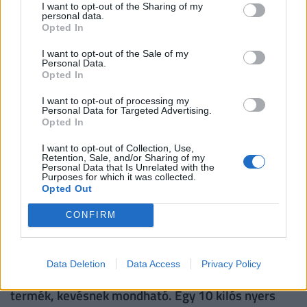
árainkon. Muszáj középárfolyamon tartani a
I want to opt-out of the Sharing of my
personal data.
termékeinket, hogy se nagyon olcsók, se
Opted In
nagyon drágák ne legyünk, különben nem
I want to opt-out of the Sale of my
Personal Data.
tudjuk felvenni a versenyt az üzletláncokkal.
Opted In
I want to opt-out of processing my
Personal Data for Targeted Advertising.
Már a húsvéti sonka készül
Opted In
I want to opt-out of Collection, Use,
Folyamatosan dolgozzuk fel a húst, most kezdtük
Retention, Sale, and/or Sharing of my
Personal Data that Is Unrelated with the
el gyártani a húsvéti sonkát a combból. Négy-öt
Purposes for which it was collected.
Opted Out
hétig sóban áll, aztán egy-két hétig páclében,
utána tesszük a füstre négy-öt napra. Ilyenkor 10
CONFIRM
mázsa sonkát értékesítünk, kilónként 1750
forintért, ami, ha azt nézzük, hogy ez háztáji
Data Deletion
Data Access
Privacy Policy
disznók húsa, és nem gyorspácolt, víztől csöpögő
termék, kevésnek mondható. Egy 10 kilós nyers