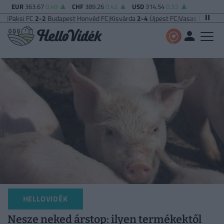
EUR
363.67
0.49
CHF
389.26
0.42
USD
314.54
0.33
C
2-2
Budapest Honvéd FC
|
Kisvárda
2-4
Újpest FC
|
Vasas FC
5-0
Zalaegersze
HELLOVIDÉK
Nesze neked árstop: ilyen termékektől