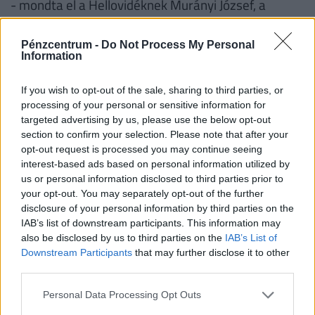
- mondta el a Hellovidéknek Murányi József, a
vállalkozás feje.
Pénzcentrum -
Do Not Process My Personal
Arra a kérdésre, hogy az árstop hogyan érinti őket,
Information
azt válaszolta József, hogy mivel saját árasak a
If you wish to opt-out of the sale, sharing to third parties, or
termékeik, így náluk egyelőre nincs változás, nem
processing of your personal or sensitive information for
befolyásolja a vállalkozásukat az intézkedés.
targeted advertising by us, please use the below opt-out
Ugyanakkor azt is elmondta, hogy saját maga is
section to confirm your selection. Please note that after your
opt-out request is processed you may continue seeing
tapasztalta, van olyan tenyésztő és kisebb, nagyobb
interest-based ads based on personal information utilized by
bolt is, ahol bár a sertéscomb árát tartják, de a többi
us or personal information disclosed to third parties prior to
sertéshúsét jelentősen megemelték.
your opt-out. You may separately opt-out of the further
disclosure of your personal information by third parties on the
IAB’s list of downstream participants. This information may
also be disclosed by us to third parties on the
IAB’s List of
A friss sertéscomb kilóját már két éve 1400
Downstream Participants
that may further disclose it to other
forintért adjuk a boltunkban és a piacokon,
third parties.
így nekünk nem kellett csökkentenünk az
Personal Data Processing Opt Outs