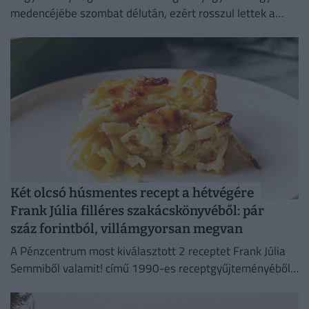
medencéjébe szombat délután, ezért rosszul lettek a
fürdőzők.
Két olcsó húsmentes recept a hétvégére
Frank Júlia filléres szakácskönyvéből: pár
száz forintból, villámgyorsan megvan
A Pénzcentrum most kiválasztott 2 receptet Frank Júlia
Semmiből valamit! című 1990-es receptgyűjteményéből
és megvizsgáltuk, mennyibe kerülne az elkészítésük ma.