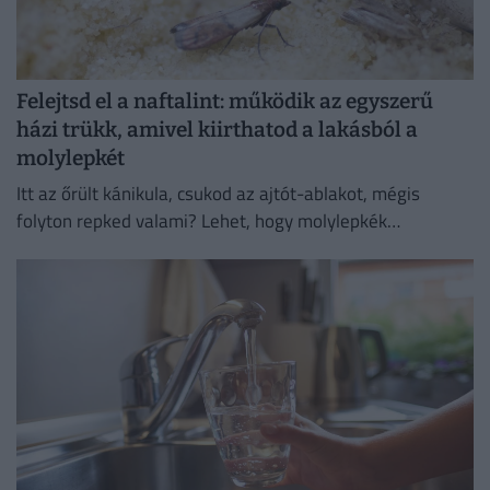
Felejtsd el a naftalint: működik az egyszerű
házi trükk, amivel kiirthatod a lakásból a
molylepkét
Itt az őrült kánikula, csukod az ajtót-ablakot, mégis
folyton repked valami? Lehet, hogy molylepkék
szaporodtak el – de melyikkel van dolgunk, és hogyan
szabadulhatsz meg...