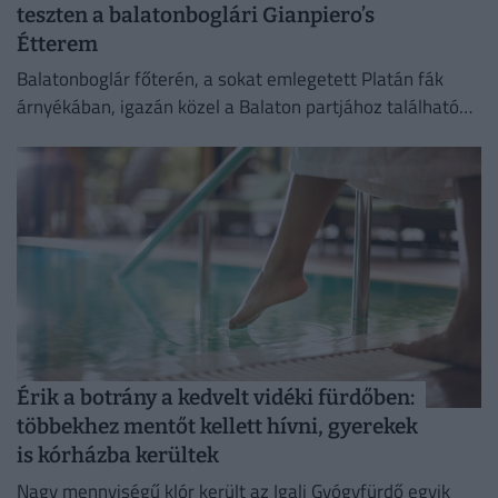
teszten a balatonboglári Gianpiero’s
Étterem
Balatonboglár főterén, a sokat emlegetett Platán fák
árnyékában, igazán közel a Balaton partjához található
tesztünk alanya, a Gianpiero’s Étterem.
Érik a botrány a kedvelt vidéki fürdőben:
többekhez mentőt kellett hívni, gyerekek
is kórházba kerültek
Nagy mennyiségű klór került az Igali Gyógyfürdő egyik