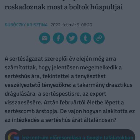
roskadoznak most a boltok húspultjai
DUBÓCZKY KRISZTINA
2022. február 9. 06:20
A sertéságazat szereplői év elején még arra
számítottak, hogy jelentősen megemelkedik a
sertéshús ára, tekintettel a tenyésztést
veszélyeztető tényezőkre: a takarmány drasztikus
drágulására, a sertéspestisre, az export
visszaesésére. Aztán februártól életbe lépett a
sertéscomb árstopja. De vajon hogyan alakította ez
az intézkedés a sertéshús árát általánosan?
Pénzcentrum előresorolása a Google találatokban