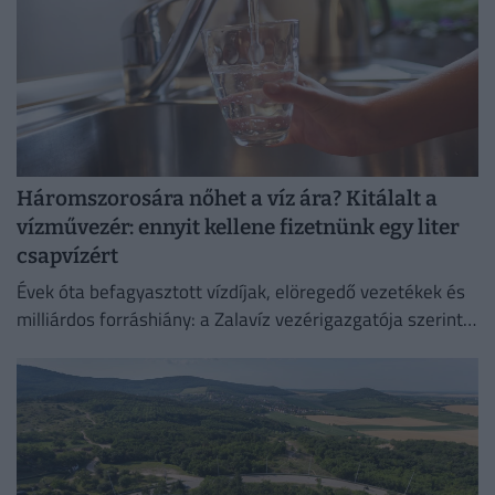
Háromszorosára nőhet a víz ára? Kitálalt a
vízművezér: ennyit kellene fizetnünk egy liter
csapvízért
Évek óta befagyasztott vízdíjak, elöregedő vezetékek és
milliárdos forráshiány: a Zalavíz vezérigazgatója szerint
jelentős díjemelés nélkül egyre nehezebb fenntartható
állapotban tartani a víziközmű-hálózatot.