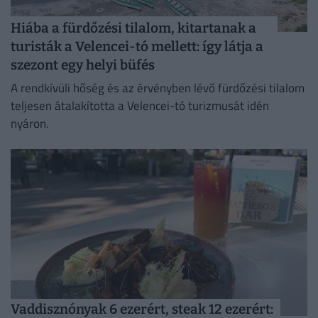
Hiába a fürdőzési tilalom, kitartanak a
turisták a Velencei-tó mellett: így látja a
szezont egy helyi büfés
A rendkívüli hőség és az érvényben lévő fürdőzési tilalom
teljesen átalakította a Velencei-tó turizmusát idén
nyáron.
Vaddisznónyak 6 ezerért, steak 12 ezerért: