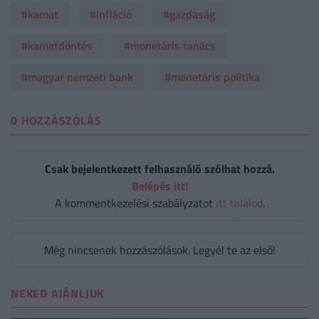
#kamat
#infláció
#gazdaság
#kamatdöntés
#monetáris tanács
#magyar nemzeti bank
#monetáris politika
0 HOZZÁSZÓLÁS
Csak bejelentkezett felhasználó szólhat hozzá.
Belépés itt!
A kommentkezelési szabályzatot
itt találod
.
Még nincsenek hozzászólások. Legyél te az első!
NEKED AJÁNLJUK