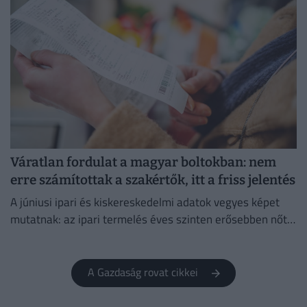
Váratlan fordulat a magyar boltokban: nem
erre számítottak a szakértők, itt a friss jelentés
A júniusi ipari és kiskereskedelmi adatok vegyes képet
mutatnak: az ipari termelés éves szinten erősebben nőtt
a vártnál.
A Gazdaság rovat cikkei