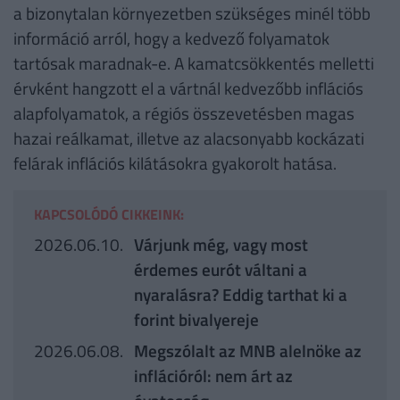
a bizonytalan környezetben szükséges minél több
információ arról, hogy a kedvező folyamatok
tartósak maradnak-e. A kamatcsökkentés melletti
érvként hangzott el a vártnál kedvezőbb inflációs
alapfolyamatok, a régiós összevetésben magas
hazai reálkamat, illetve az alacsonyabb kockázati
felárak inflációs kilátásokra gyakorolt hatása.
KAPCSOLÓDÓ CIKKEINK:
2026.06.10.
Várjunk még, vagy most
érdemes eurót váltani a
nyaralásra? Eddig tarthat ki a
forint bivalyereje
2026.06.08.
Megszólalt az MNB alelnöke az
inflációról: nem árt az