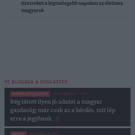
tízezreket a legmelegebb napokon az élelmes
magyarok
PC BLOGGER & PODCASTER
2026. augusztus 7. 16:50
PORTFOLIO CHECKLIST
Rég látott ilyen jó adatot a magyar
gazdaság: már csak az a kérdés, mit lép
erre a jegybank
2026. július 16. 18:28
MEDIA1