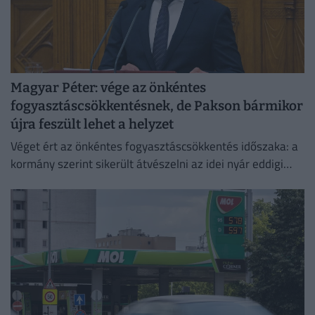
Magyar Péter: vége az önkéntes
fogyasztáscsökkentésnek, de Pakson bármikor
újra feszült lehet a helyzet
Véget ért az önkéntes fogyasztáscsökkentés időszaka: a
kormány szerint sikerült átvészelni az idei nyár eddigi
legkritikusabb napjait.