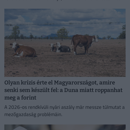
jelentős visszaesése miatt Magyarország ismét importra
szorulhat.
Olyan krízis érte el Magyarországot, amire
senki sem készült fel: a Duna miatt roppanhat
meg a forint
A 2026-os rendkívüli nyári aszály már messze túlmutat a
mezőgazdaság problémáin.