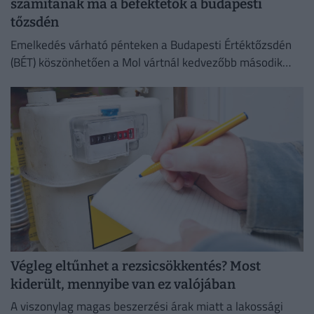
számítanak ma a befektetők a budapesti
tőzsdén
Emelkedés várható pénteken a Budapesti Értéktőzsdén
(BÉT) köszönhetően a Mol vártnál kedvezőbb második
negyedéves eredményeinek az Equilor Befektetési Zrt.
elemzője szerint.
Végleg eltűnhet a rezsicsökkentés? Most
kiderült, mennyibe van ez valójában
A viszonylag magas beszerzési árak miatt a lakossági