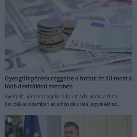
Gyengült péntek reggelre a forint: itt áll most a
főbb devizákkal szemben
Gyengült péntek reggelre a forint árfolyama a főbb
devizákkal szemben az előző délutáni jegyzéséhez
képest a nemzetközi devizakereskedelemben.