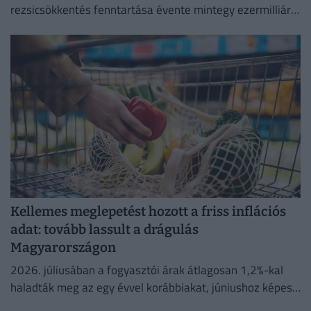
rezsicsökkentés fenntartása évente mintegy ezermilliárd
forintos terhet ró a magyar költségvetésre.
Kellemes meglepetést hozott a friss inflációs
adat: tovább lassult a drágulás
Magyarországon
2026. júliusában a fogyasztói árak átlagosan 1,2%-kal
haladták meg az egy évvel korábbiakat, júniushoz képest
pedig az árak 0,1%-kal csökkentek.