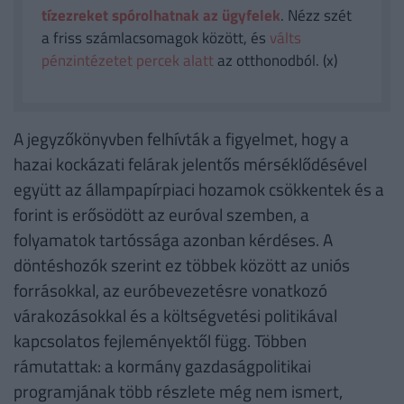
tízezreket spórolhatnak az ügyfelek
. Nézz szét
a friss számlacsomagok között, és
válts
pénzintézetet percek alatt
az otthonodból. (x)
A jegyzőkönyvben felhívták a figyelmet, hogy a
hazai kockázati felárak jelentős mérséklődésével
együtt az állampapírpiaci hozamok csökkentek és a
forint is erősödött az euróval szemben, a
folyamatok tartóssága azonban kérdéses. A
döntéshozók szerint ez többek között az uniós
forrásokkal, az euróbevezetésre vonatkozó
várakozásokkal és a költségvetési politikával
kapcsolatos fejleményektől függ. Többen
rámutattak: a kormány gazdaságpolitikai
programjának több részlete még nem ismert,