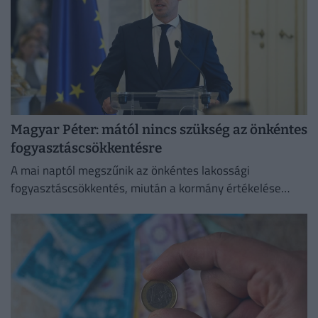
Magyar Péter: mától nincs szükség az önkéntes
fogyasztáscsökkentésre
A mai naptól megszűnik az önkéntes lakossági
fogyasztáscsökkentés, miután a kormány értékelése
szerint sikerült megvédeni Magyarország
energiabiztonságát.