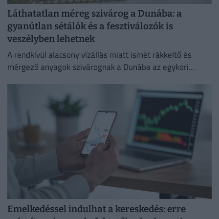
Láthatatlan méreg szivárog a Dunába: a
gyanútlan sétálók és a fesztiválozók is
veszélyben lehetnek
A rendkívül alacsony vízállás miatt ismét rákkeltő és
mérgező anyagok szivárognak a Dunába az egykori
Óbudai Gázgyár területéről.
Emelkedéssel indulhat a kereskedés: erre