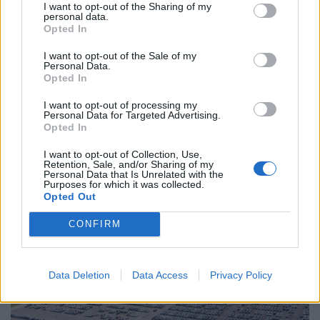
I want to opt-out of the Sharing of my
personal data.
Opted In
I want to opt-out of the Sale of my
Personal Data.
Opted In
I want to opt-out of processing my
Personal Data for Targeted Advertising.
Opted In
I want to opt-out of Collection, Use,
Ilyenre 10 éve nem volt példa a magyar
Retention, Sale, and/or Sharing of my
boltokban: örülhetnek a vásárlók, de
Personal Data that Is Unrelated with the
Purposes for which it was collected.
hamarosan jön a hidegzuhany?
Opted Out
Hatalmas meglepetésként értékelték az MTI-nek
CONFIRM
nyilatkozó elemzők a júliusi, 1,2 százalékos inflációs
adatot.
Data Deletion
Data Access
Privacy Policy