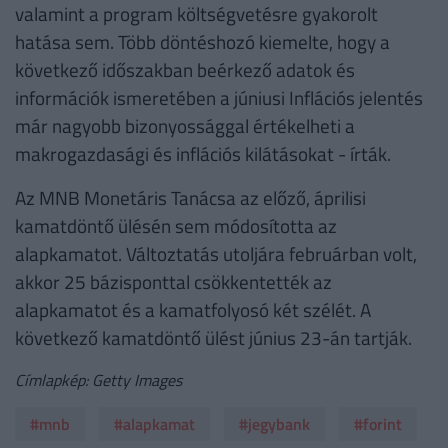
valamint a program költségvetésre gyakorolt
hatása sem. Több döntéshozó kiemelte, hogy a
következő időszakban beérkező adatok és
információk ismeretében a júniusi Inflációs jelentés
már nagyobb bizonyossággal értékelheti a
makrogazdasági és inflációs kilátásokat - írták.
Az MNB Monetáris Tanácsa az előző, áprilisi
kamatdöntő ülésén sem módosította az
alapkamatot. Változtatás utoljára februárban volt,
akkor 25 bázisponttal csökkentették az
alapkamatot és a kamatfolyosó két szélét. A
következő kamatdöntő ülést június 23-án tartják.
Címlapkép: Getty Images
#mnb
#alapkamat
#jegybank
#forint