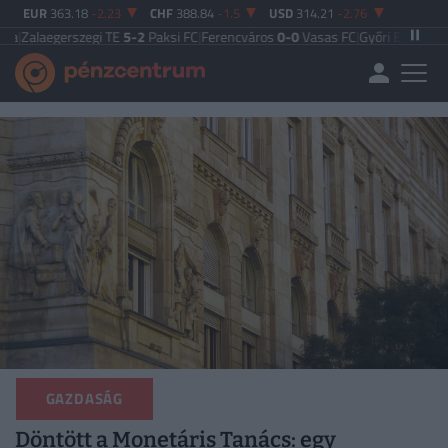
EUR
363.18
-2.23
CHF
388.84
-1.5
USD
314.21
-2.76
zegi TE
5-2
Paksi FC
|
Ferencváros
0-0
Vasas FC
|
Győri ETO FC
4-0
Nyíregyhá
GAZDASÁG
Döntött a Monetáris Tanács: egy