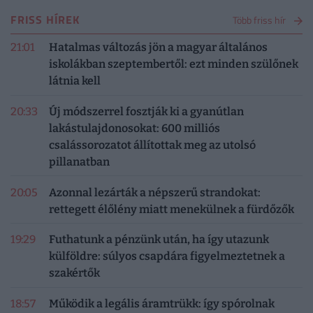
FRISS HÍREK
Több friss hír
21:01
Hatalmas változás jön a magyar általános
iskolákban szeptembertől: ezt minden szülőnek
látnia kell
20:33
Új módszerrel fosztják ki a gyanútlan
lakástulajdonosokat: 600 milliós
csalássorozatot állítottak meg az utolsó
pillanatban
20:05
Azonnal lezárták a népszerű strandokat:
rettegett élőlény miatt menekülnek a fürdőzők
19:29
Futhatunk a pénzünk után, ha így utazunk
külföldre: súlyos csapdára figyelmeztetnek a
szakértők
18:57
Működik a legális áramtrükk: így spórolnak