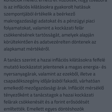
is az inflációs kilátásokra gyakorolt hatásuk
szempontjából értékelik a beérkező
makrogazdasági adatokat és a pénzügyi piaci
folyamatokat, valamint a kockázati felár
csökkenésének tartósságát, amelyek alapján
körültekintően és adatvezérelten döntenek az
alapkamat mértékéről.
A tanács szerint a hazai inflációs kilátásokra felfelé
mutató kockázatot jelentenek a magas energia- és
nyersanyagárak, valamint az ezekből, illetve a
csapadékszegény időjárásból fakadó, várhatóan
emelkedő mezőgazdasági árak. Inflációt mérséklő
tényezőként a tanácstagok a hazai kockázati
felárak csökkenését és a forint erősödését
említették. Emellett egyes döntéshozók