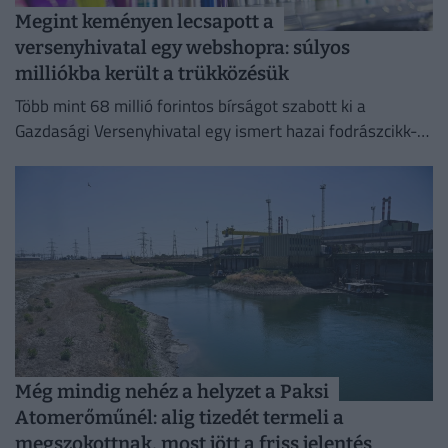
Megint keményen lecsapott a
versenyhivatal egy webshopra: súlyos
milliókba került a trükközésük
Több mint 68 millió forintos bírságot szabott ki a
Gazdasági Versenyhivatal egy ismert hazai fodrászcikk-
forgalmazóra.
Még mindig nehéz a helyzet a Paksi
Atomerőműnél: alig tizedét termeli a
megszokottnak, most jött a friss jelentés