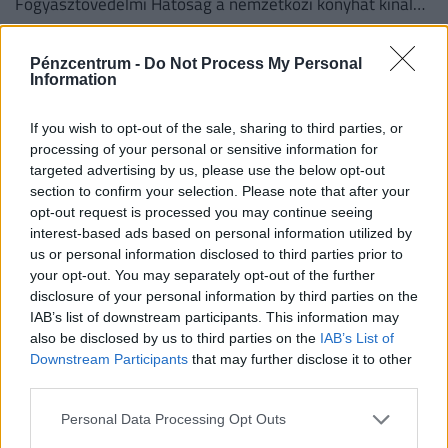
Fogyasztóvédelmi Hatóság a nemzetközi konyhát kínáló
vendéglátóhelyeken.
Pénzcentrum -
Do Not Process My Personal
Information
If you wish to opt-out of the sale, sharing to third parties, or
processing of your personal or sensitive information for
targeted advertising by us, please use the below opt-out
section to confirm your selection. Please note that after your
opt-out request is processed you may continue seeing
interest-based ads based on personal information utilized by
us or personal information disclosed to third parties prior to
your opt-out. You may separately opt-out of the further
Döntött a kormány: nagy változás jön a
disclosure of your personal information by third parties on the
IAB’s list of downstream participants. This information may
háziorvosi rendelőkben, erre kell készülni
also be disclosed by us to third parties on the
IAB’s List of
Délután kettőtől kormányszóvivői tájékoztatót tart
Downstream Participants
that may further disclose it to other
Magyar Péter miniszterelnök, ahol várhatóan az eheti
third parties.
kormányülés döntései és az energiaválság alakulása
Personal Data Processing Opt Outs
kerül a fókuszba.