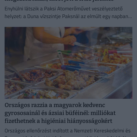
Enyhülni látszik a Paksi Atomerőművet veszélyeztető
helyzet: a Duna vízszintje Paksnál az elmúlt egy napban
három centimétert emelkedett.
Országos razzia a magyarok kedvenc
gyrososainál és ázsiai büféinél: milliókat
fizethetnek a higiéniai hiányosságokért
Országos ellenőrzést indított a Nemzeti Kereskedelmi és