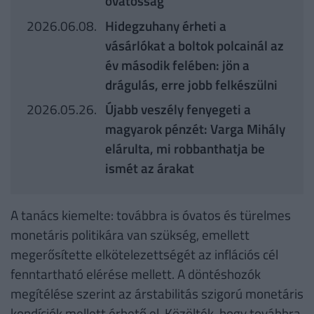
óvatosság
2026.06.08.
Hidegzuhany érheti a
vásárlókat a boltok polcainál az
év második felében: jön a
drágulás, erre jobb felkészülni
2026.05.26.
Újabb veszély fenyegeti a
magyarok pénzét: Varga Mihály
elárulta, mi robbanthatja be
ismét az árakat
A tanács kiemelte: továbbra is óvatos és türelmes
monetáris politikára van szükség, emellett
megerősítette elkötelezettségét az inflációs cél
fenntartható elérése mellett. A döntéshozók
megítélése szerint az árstabilitás szigorú monetáris
kondíciók mellett érhető el. Közölték, hogy továbbra