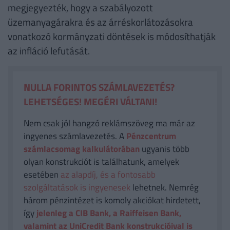
megjegyezték, hogy a szabályozott
üzemanyagárakra és az árréskorlátozásokra
vonatkozó kormányzati döntések is módosíthatják
az infláció lefutását.
NULLA FORINTOS SZÁMLAVEZETÉS?
LEHETSÉGES! MEGÉRI VÁLTANI!
Nem csak jól hangzó reklámszöveg ma már az
ingyenes számlavezetés. A
Pénzcentrum
számlacsomag kalkulátorában
ugyanis több
olyan konstrukciót is találhatunk, amelyek
esetében
az alapdíj, és a fontosabb
szolgáltatások is ingyenesek
lehetnek. Nemrég
három pénzintézet is komoly akciókat hirdetett,
így
jelenleg a CIB Bank, a Raiffeisen Bank,
valamint az UniCredit Bank konstrukcióival is