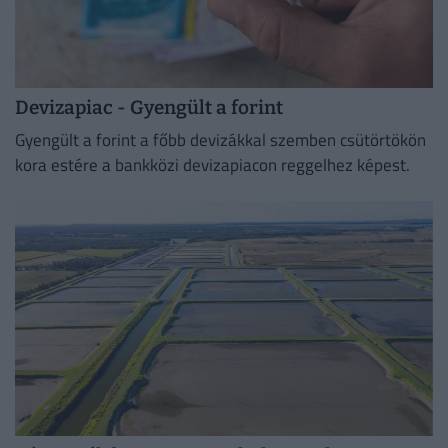
Devizapiac - Gyengült a forint
Gyengült a forint a főbb devizákkal szemben csütörtökön
kora estére a bankközi devizapiacon reggelhez képest.