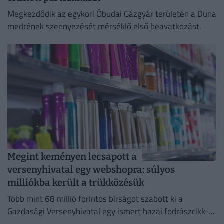
Megkezdődik az egykori Óbudai Gázgyár területén a Duna
medrének szennyezését mérséklő első beavatkozást.
Megint keményen lecsapott a
versenyhivatal egy webshopra: súlyos
milliókba került a trükközésük
Több mint 68 millió forintos bírságot szabott ki a
Gazdasági Versenyhivatal egy ismert hazai fodrászcikk-
forgalmazóra.