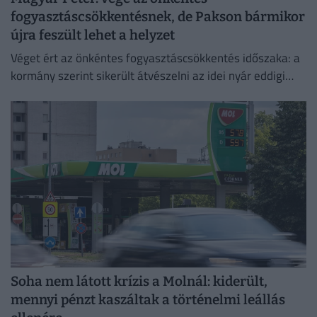
fogyasztáscsökkentésnek, de Pakson bármikor
újra feszült lehet a helyzet
Véget ért az önkéntes fogyasztáscsökkentés időszaka: a
kormány szerint sikerült átvészelni az idei nyár eddigi
legkritikusabb napjait.
Soha nem látott krízis a Molnál: kiderült,
mennyi pénzt kaszáltak a történelmi leállás