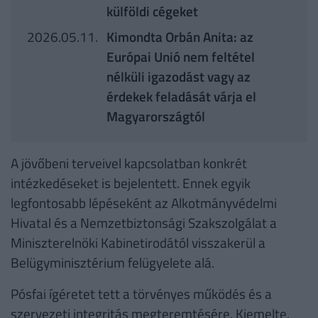
külföldi cégeket
2026.05.11.
Kimondta Orbán Anita: az
Európai Unió nem feltétel
nélküli igazodást vagy az
érdekek feladását várja el
Magyarországtól
A jövőbeni terveivel kapcsolatban konkrét
intézkedéseket is bejelentett. Ennek egyik
legfontosabb lépéseként az Alkotmányvédelmi
Hivatal és a Nemzetbiztonsági Szakszolgálat a
Miniszterelnöki Kabinetirodától visszakerül a
Belügyminisztérium felügyelete alá.
Pósfai ígéretet tett a törvényes működés és a
szervezeti integritás megteremtésére. Kiemelte,