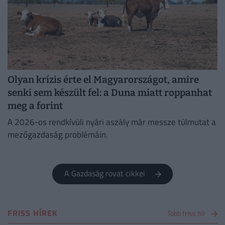
Olyan krízis érte el Magyarországot, amire
senki sem készült fel: a Duna miatt roppanhat
meg a forint
A 2026-os rendkívüli nyári aszály már messze túlmutat a
mezőgazdaság problémáin.
A Gazdaság rovat cikkei
FRISS HÍREK
Több friss hír