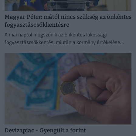
Magyar Péter: mától nincs szükség az önkéntes
fogyasztáscsökkentésre
A mai naptól megszűnik az önkéntes lakossági
fogyasztáscsökkentés, miután a kormány értékelése
szerint sikerült megvédeni Magyarország
energiabiztonságát.
Devizapiac - Gyengült a forint