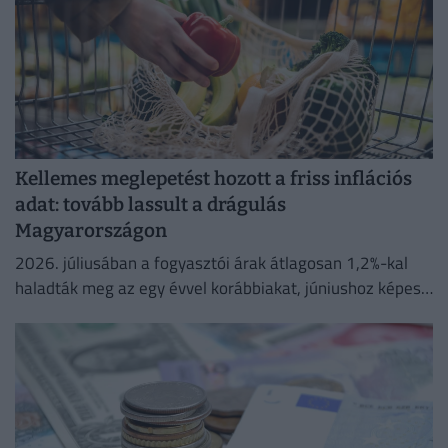
Kellemes meglepetést hozott a friss inflációs
adat: tovább lassult a drágulás
Magyarországon
2026. júliusában a fogyasztói árak átlagosan 1,2%-kal
haladták meg az egy évvel korábbiakat, júniushoz képest
pedig az árak 0,1%-kal csökkentek.