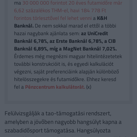
ma
30 000 000 forintot 20 éves futamidőre már
6,62 százalékos THM-el, havi 184 778 Ft
forintos törlesztővel fel lehet venni
a
K&H
Banknál.
De nem sokkal marad el ettől a többi
hazai nagybank ajánlata sem:
az UniCredit
Banknál 6,78%, az Erste Banknál 6,78%, a CIB
Banknál 6,89%, míg a MagNet Banknál 7,02%.
Érdemes még megnézni magyar hitelintézetetek
további konstrukcióit is, és egyedi kalkulációt
végezni, saját preferenciáink alapján különböző
hitelösszegekre és futamidőkre. Ehhez keresd
fel a
Pénzcentrum kalkulátorát.
(x)
Felülvizsgálják a tao-támogatási rendszert,
amelyben a jövőben nagyobb hangsúlyt kapna a
szabadidősport támogatása. Hangsúlyozta