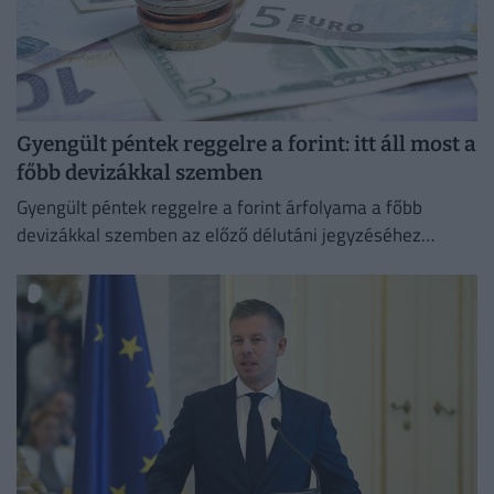
Gyengült péntek reggelre a forint: itt áll most a
főbb devizákkal szemben
Gyengült péntek reggelre a forint árfolyama a főbb
devizákkal szemben az előző délutáni jegyzéséhez
képest a nemzetközi devizakereskedelemben.