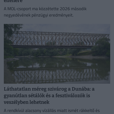
ellenére
A MOL-csoport ma közzétette 2026 második
negyedévének pénzügyi eredményeit.
Láthatatlan méreg szivárog a Dunába: a
gyanútlan sétálók és a fesztiválozók is
veszélyben lehetnek
A rendkívül alacsony vízállás miatt ismét rákkeltő és