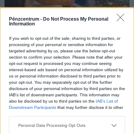
Pénzcentrum -
Do Not Process My Personal
Information
If you wish to opt-out of the sale, sharing to third parties, or
processing of your personal or sensitive information for
targeted advertising by us, please use the below opt-out
section to confirm your selection. Please note that after your
opt-out request is processed you may continue seeing
Országos razzia a magyarok kedvenc
interest-based ads based on personal information utilized by
gyrososainál és ázsiai büféinél: milliókat
us or personal information disclosed to third parties prior to
fizethetnek a higiéniai hiányosságokért
your opt-out. You may separately opt-out of the further
disclosure of your personal information by third parties on the
Országos ellenőrzést indított a Nemzeti Kereskedelmi és
IAB’s list of downstream participants. This information may
Fogyasztóvédelmi Hatóság a nemzetközi konyhát kínáló
also be disclosed by us to third parties on the
IAB’s List of
vendéglátóhelyeken.
Downstream Participants
that may further disclose it to other
third parties.
Personal Data Processing Opt Outs