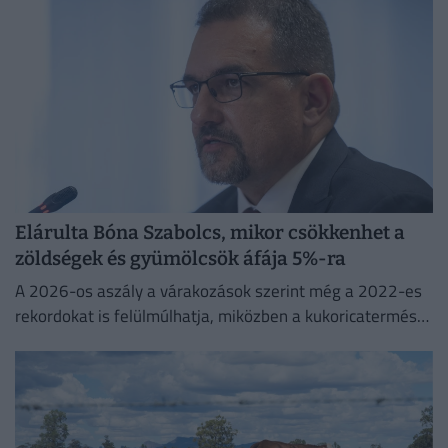
Elárulta Bóna Szabolcs, mikor csökkenhet a
zöldségek és gyümölcsök áfája 5%-ra
A 2026-os aszály a várakozások szerint még a 2022-es
rekordokat is felülmúlhatja, miközben a kukoricatermés
jelentős visszaesése miatt Magyarország ismét importra
szorulhat.