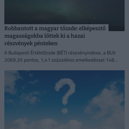
Robbantott a magyar tőzsde: elképesztő
magasságokba lőttek ki a hazai
részvények pénteken
A Budapesti Értéktőzsde (BÉT) részvényindexe, a BUX
2069,35 pontos, 1,41 százalékos emelkedéssel 148
632,55 ponton zárt pénteken.