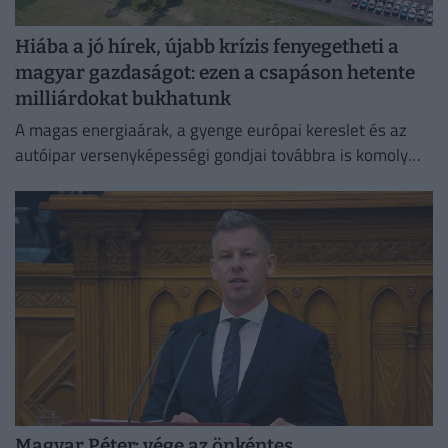
Hiába a jó hírek, újabb krízis fenyegetheti a
magyar gazdaságot: ezen a csapáson hetente
milliárdokat bukhatunk
A magas energiaárak, a gyenge európai kereslet és az
autóipar versenyképességi gondjai továbbra is komoly
fékezőerőt jelentenek Németország számára.
Magyar Péter: vége az önkéntes