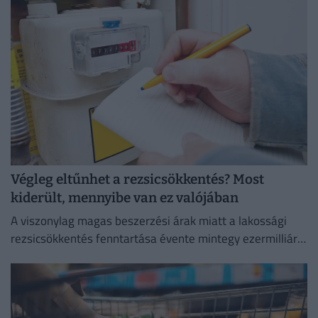
elemzője szerint.
Végleg eltűnhet a rezsicsökkentés? Most
kiderült, mennyibe van ez valójában
A viszonylag magas beszerzési árak miatt a lakossági
rezsicsökkentés fenntartása évente mintegy ezermilliárd
forintos terhet ró a magyar költségvetésre.