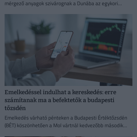
mérgező anyagok szivárognak a Dunába az egykori
Óbudai Gázgyár területéről.
Emelkedéssel indulhat a kereskedés: erre
számítanak ma a befektetők a budapesti
tőzsdén
Emelkedés várható pénteken a Budapesti Értéktőzsdén
(BÉT) köszönhetően a Mol vártnál kedvezőbb második
negyedéves eredményeinek az Equilor Befektetési Zrt.