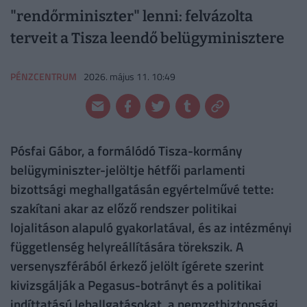
"rendőrminiszter" lenni: felvázolta
terveit a Tisza leendő belügyminisztere
PÉNZCENTRUM
2026. május 11. 10:49
Pósfai Gábor, a formálódó Tisza-kormány
belügyminiszter-jelöltje hétfői parlamenti
bizottsági meghallgatásán egyértelművé tette:
szakítani akar az előző rendszer politikai
lojalitáson alapuló gyakorlatával, és az intézményi
függetlenség helyreállítására törekszik. A
versenyszférából érkező jelölt ígérete szerint
kivizsgálják a Pegasus-botrányt és a politikai
indíttatású lehallgatásokat, a nemzetbiztonsági