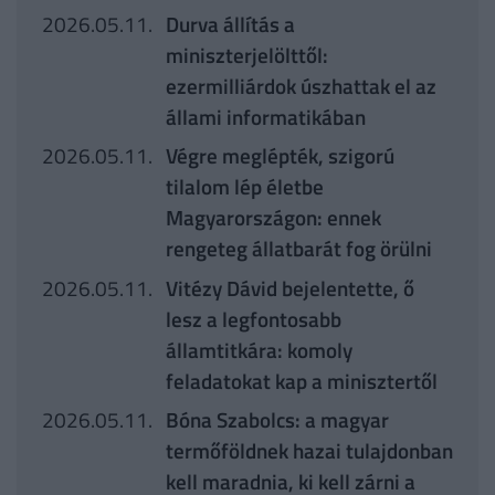
2026.05.11.
Durva állítás a
miniszterjelölttől:
ezermilliárdok úszhattak el az
állami informatikában
2026.05.11.
Végre meglépték, szigorú
tilalom lép életbe
Magyarországon: ennek
rengeteg állatbarát fog örülni
2026.05.11.
Vitézy Dávid bejelentette, ő
lesz a legfontosabb
államtitkára: komoly
feladatokat kap a minisztertől
2026.05.11.
Bóna Szabolcs: a magyar
termőföldnek hazai tulajdonban
kell maradnia, ki kell zárni a