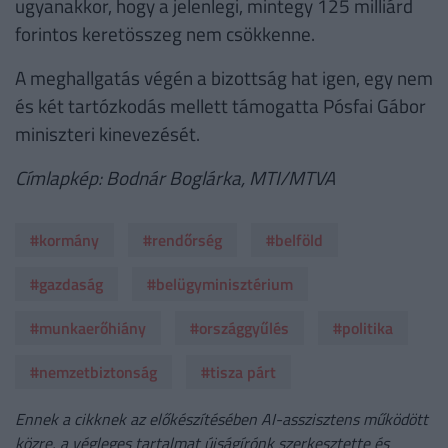
ugyanakkor, hogy a jelenlegi, mintegy 125 milliárd
forintos keretösszeg nem csökkenne.
A meghallgatás végén a bizottság hat igen, egy nem
és két tartózkodás mellett támogatta Pósfai Gábor
miniszteri kinevezését.
Címlapkép: Bodnár Boglárka, MTI/MTVA
#kormány
#rendőrség
#belföld
#gazdaság
#belügyminisztérium
#munkaerőhiány
#országgyűlés
#politika
#nemzetbiztonság
#tisza párt
Ennek a cikknek az előkészítésében AI-asszisztens működött
közre, a végleges tartalmat újságírónk szerkesztette és