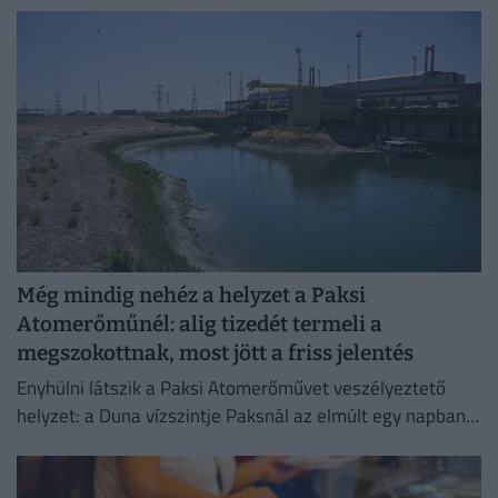
Még mindig nehéz a helyzet a Paksi
Atomerőműnél: alig tizedét termeli a
megszokottnak, most jött a friss jelentés
Enyhülni látszik a Paksi Atomerőművet veszélyeztető
helyzet: a Duna vízszintje Paksnál az elmúlt egy napban
három centimétert emelkedett.