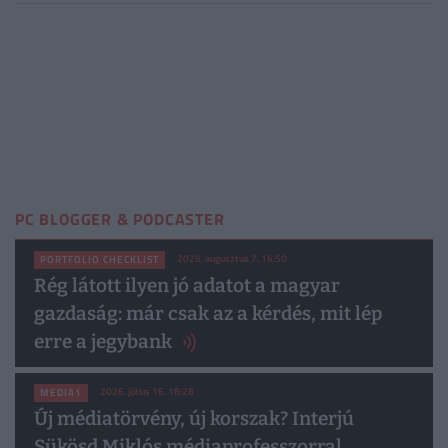
PC BLOGGER & PODCASTER
2026. augusztus 7. 16:50
PORTFOLIO CHECKLIST
Rég látott ilyen jó adatot a magyar
gazdaság: már csak az a kérdés, mit lép
erre a jegybank
2026. július 16. 18:28
MEDIA1
Új médiatörvény, új korszak? Interjú
Sükösd Miklós médiaprofesszorral