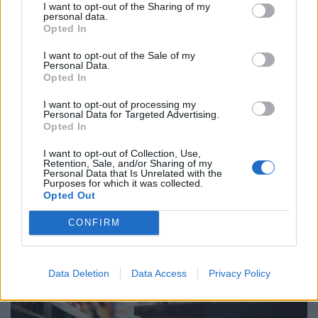
I want to opt-out of the Sharing of my
personal data.
Opted In
I want to opt-out of the Sale of my
Personal Data.
Opted In
I want to opt-out of processing my
Personal Data for Targeted Advertising.
Döntött a kormány: nagy változás jön a
Opted In
háziorvosi rendelőkben, erre kell készülni
I want to opt-out of Collection, Use,
Délután kettőtől kormányszóvivői tájékoztatót tart
Retention, Sale, and/or Sharing of my
Personal Data that Is Unrelated with the
Magyar Péter miniszterelnök, ahol várhatóan az eheti
Purposes for which it was collected.
kormányülés döntései és az energiaválság alakulása
Opted Out
kerül a fókuszba.
CONFIRM
Data Deletion
Data Access
Privacy Policy