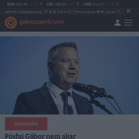
EUR
363.18
-2.23
CHF
388.84
-1.5
USD
314.21
-2.76
laegerszegi TE
5-2
Paksi FC
|
Ferencváros
0-0
Vasas FC
|
Győri ETO FC
4-0
Nyí
GAZDASÁG
Pósfai Gábor nem akar