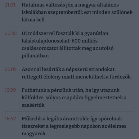
21:01
Hatalmas változás jön a magyar általános
iskolákban szeptembertől: ezt minden szülőnek
látnia kell
20:33
Új módszerrel fosztják ki a gyanútlan
lakástulajdonosokat: 600 milliós
csalássorozatot állítottak meg az utolsó
pillanatban
20:05
Azonnal lezárták a népszerű strandokat:
rettegett élőlény miatt menekülnek a fürdőzők
19:29
Futhatunk a pénzünk után, ha így utazunk
külföldre: súlyos csapdára figyelmeztetnek a
szakértők
18:57
Működik a legális áramtrükk: így spórolnak
tízezreket a legmelegebb napokon az élelmes
magyarok