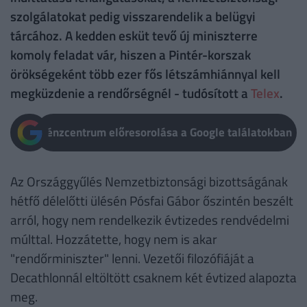
szolgálatokat pedig visszarendelik a belügyi
tárcához. A kedden esküt tevő új miniszterre
komoly feladat vár, hiszen a Pintér-korszak
örökségeként több ezer fős létszámhiánnyal kell
megküzdenie a rendőrségnél - tudósított a
Telex
.
Pénzcentrum előresorolása a Google találatokban
Az Országgyűlés Nemzetbiztonsági bizottságának
hétfő délelőtti ülésén Pósfai Gábor őszintén beszélt
arról, hogy nem rendelkezik évtizedes rendvédelmi
múlttal. Hozzátette, hogy nem is akar
"rendőrminiszter" lenni. Vezetői filozófiáját a
Decathlonnál eltöltött csaknem két évtized alapozta
meg.