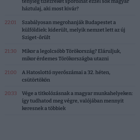
tényleg tízezreket spórolhat ezzel sok magyar
háztulaj, aki most kivár?
22:01
Szabályosan megrohanják Budapestet a
külföldiek: kiderült, melyik nemzet lett az új
Sziget-őrült
21:30
Mikor a legolcsóbb Törökország? Eláruljuk,
mikor érdemes Törökországba utazni
21:00
A Hatoslottó nyerőszámai a 32. héten,
csütörtökön
20:33
Vége a titkolózásnak a magyar munkahelyeken:
így tudhatod meg végre, valójában mennyit
keresnek a többiek