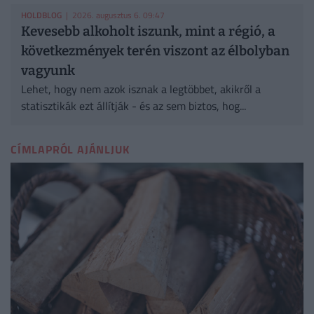
HOLDBLOG
| 2026. augusztus 6. 09:47
Kevesebb alkoholt iszunk, mint a régió, a
következmények terén viszont az élbolyban
vagyunk
Lehet, hogy nem azok isznak a legtöbbet, akikről a
statisztikák ezt állítják - és az sem biztos, hog...
CÍMLAPRÓL AJÁNLJUK