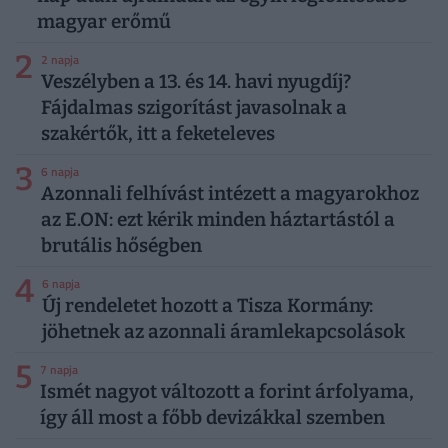
magyar erőmű
2
2 napja
Veszélyben a 13. és 14. havi nyugdíj?
Fájdalmas szigorítást javasolnak a
szakértők, itt a feketeleves
3
6 napja
Azonnali felhívást intézett a magyarokhoz
az E.ON: ezt kérik minden háztartástól a
brutális hőségben
4
6 napja
Új rendeletet hozott a Tisza Kormány:
jöhetnek az azonnali áramlekapcsolások
5
7 napja
Ismét nagyot változott a forint árfolyama,
így áll most a főbb devizákkal szemben