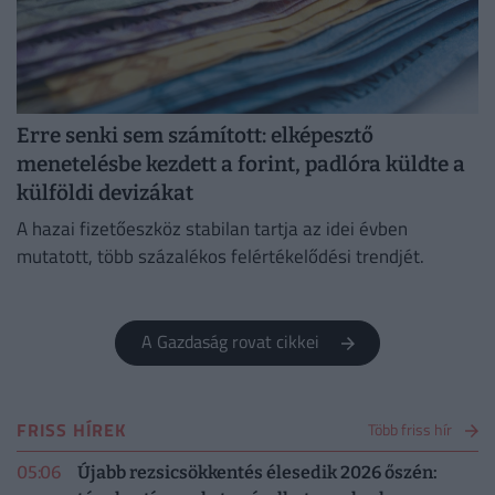
Erre senki sem számított: elképesztő
menetelésbe kezdett a forint, padlóra küldte a
külföldi devizákat
A hazai fizetőeszköz stabilan tartja az idei évben
mutatott, több százalékos felértékelődési trendjét.
A Gazdaság rovat cikkei
FRISS HÍREK
Több friss hír
05:06
Újabb rezsicsökkentés élesedik 2026 őszén: