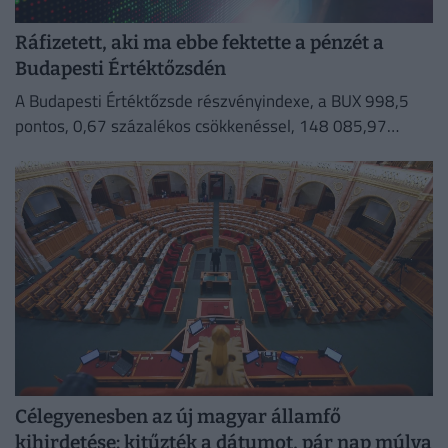
Ráfizetett, aki ma ebbe fektette a pénzét a
Budapesti Értéktőzsdén
A Budapesti Értéktőzsde részvényindexe, a BUX 998,5
pontos, 0,67 százalékos csökkenéssel, 148 085,97
ponton zárt szerdán.
Célegyenesben az új magyar államfő
kihirdetése: kitűzték a dátumot, pár nap múlva