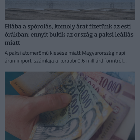
Hiába a spórolás, komoly árat fizetünk az esti
órákban: ennyit bukik az ország a paksi leállás
miatt
A paksi atomerőmű kiesése miatt Magyarország napi
áramimport-számlája a korábbi 0,6 milliárd forintról
mintegy 4 milliárd forintra ugrott.