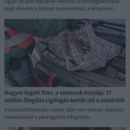
Ugyan az ipari szereplők önkéntes árammegtakarítása
segít elkerülni a hálózat összeomlását, a kényszerű
leállások és a súlyos aszály hetente akár 0,1 százalékkal
is csökkenthetik a...
Nagyot fogott Toto, a vámosok kutyája: 17
milliós illegális cigifogás került elő a raktérből
A bútorszállítmányba rejtett, több mint hatezer doboznyi
csempészárut a pénzügyőrök lefoglalták.