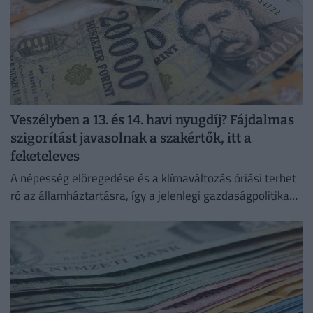
Veszélyben a 13. és 14. havi nyugdíj? Fájdalmas
szigorítást javasolnak a szakértők, itt a
feketeleves
A népesség elöregedése és a klímaváltozás óriási terhet
ró az államháztartásra, így a jelenlegi gazdaságpolitika
fenntartása esetén a magyar államadósság 2050-re a
GDP 180 százaléka...