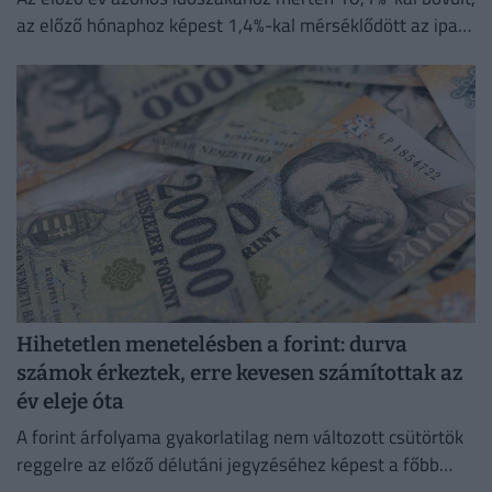
az előző hónaphoz képest 1,4%-kal mérséklődött az ipari
termelés
Hihetetlen menetelésben a forint: durva
számok érkeztek, erre kevesen számítottak az
év eleje óta
A forint árfolyama gyakorlatilag nem változott csütörtök
reggelre az előző délutáni jegyzéséhez képest a főbb
devizákkal szemben a bankközi piacon.