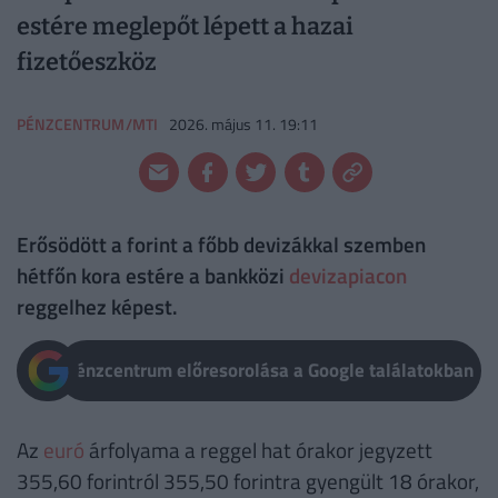
estére meglepőt lépett a hazai
fizetőeszköz
PÉNZCENTRUM/MTI
2026. május 11. 19:11
Erősödött a forint a főbb devizákkal szemben
hétfőn kora estére a bankközi
devizapiacon
reggelhez képest.
Pénzcentrum előresorolása a Google találatokban
Az
euró
árfolyama a reggel hat órakor jegyzett
355,60 forintról 355,50 forintra gyengült 18 órakor,