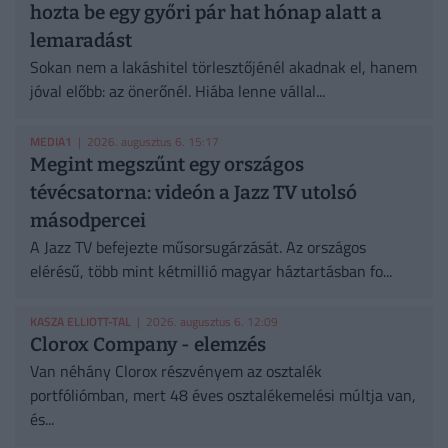
hozta be egy győri pár hat hónap alatt a
lemaradást
Sokan nem a lakáshitel törlesztőjénél akadnak el, hanem
jóval előbb: az önerőnél. Hiába lenne vállal...
MEDIA1
| 2026. augusztus 6. 15:17
Megint megszűnt egy országos
tévécsatorna: videón a Jazz TV utolsó
másodpercei
A Jazz TV befejezte műsorsugárzását. Az országos
elérésű, több mint kétmillió magyar háztartásban fo...
KASZA ELLIOTT-TAL
| 2026. augusztus 6. 12:09
Clorox Company - elemzés
Van néhány Clorox részvényem az osztalék
portfóliómban, mert 48 éves osztalékemelési múltja van,
és...