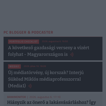
PC BLOGGER & PODCASTER
2026. augusztus 6. 16:50
PORTFOLIO CHECKLIST
A következő gazdasági verseny a vízért
folyhat - Magyarországon is
2026. július 16. 18:28
MEDIA1
Új médiatörvény, új korszak? Interjú
Sükösd Miklós médiaprofesszorral
(Media1)
BANKMONITOR
| 2026. augusztus 6. 17:10
Hiányzik az önerő a lakásvásárláshoz? Így