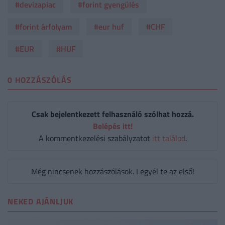
#devizapiac
#forint gyengülés
#forint árfolyam
#eur huf
#CHF
#EUR
#HUF
0 HOZZÁSZÓLÁS
Csak bejelentkezett felhasználó szólhat hozzá.
Belépés itt!
A kommentkezelési szabályzatot
itt találod
.
Még nincsenek hozzászólások. Legyél te az első!
NEKED AJÁNLJUK