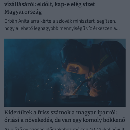
vízállásáról: eldőlt, kap-e elég vizet
Magyarország
Orbán Anita arra kérte a szlovák minisztert, segítsen,
hogy a lehető legnagyobb mennyiségű víz érkezzen a
Dunán Magyarországra,
Kiderültek a friss számok a magyar iparról:
óriási a növekedés, de van egy komoly bökkenő
Az előző év azonos időszakához mérten 10,1%-kal bővült,