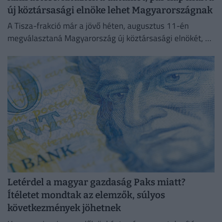
új köztársasági elnöke lehet Magyarországnak
A Tisza-frakció már a jövő héten, augusztus 11-én
megválasztaná Magyarország új köztársasági elnökét, az
erről szóló indítványt szerdán be is nyújtották az
Országgyűlésnek.
Letérdel a magyar gazdaság Paks miatt?
Ítéletet mondtak az elemzők, súlyos
következmények jöhetnek