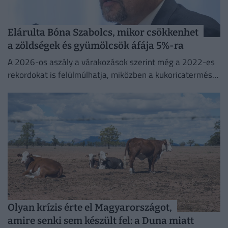
Elárulta Bóna Szabolcs, mikor csökkenhet
a zöldségek és gyümölcsök áfája 5%-ra
A 2026-os aszály a várakozások szerint még a 2022-es
rekordokat is felülmúlhatja, miközben a kukoricatermés
jelentős visszaesése miatt Magyarország ismét importra
szorulhat.
Olyan krízis érte el Magyarországot,
amire senki sem készült fel: a Duna miatt