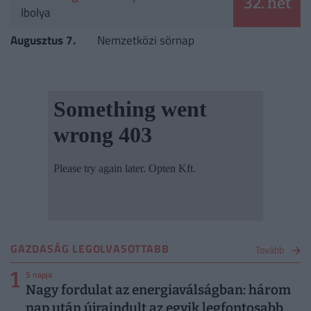
32. hét
Ibolya
Augusztus 7.
Nemzetközi sörnap
GAZDASÁG LEGOLVASOTTABB
Tovább
1
5 napja
Nagy fordulat az energiaválságban: három
nap után újraindult az egyik legfontosabb