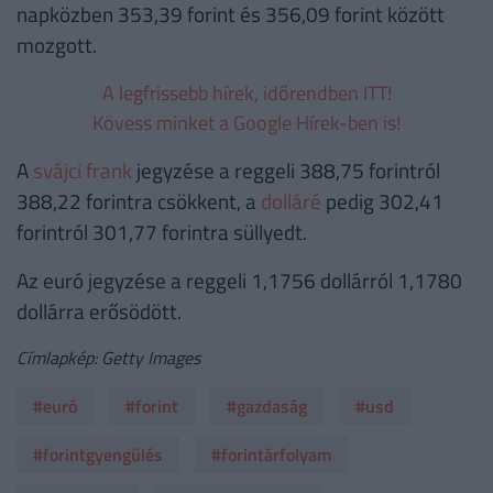
napközben 353,39 forint és 356,09 forint között
mozgott.
A legfrissebb hírek, időrendben ITT!
Kövess minket a Google Hírek-ben is!
A
svájci frank
jegyzése a reggeli 388,75 forintról
388,22 forintra csökkent, a
dolláré
pedig 302,41
forintról 301,77 forintra süllyedt.
Az euró jegyzése a reggeli 1,1756 dollárról 1,1780
dollárra erősödött.
Címlapkép: Getty Images
#euró
#forint
#gazdaság
#usd
#forintgyengülés
#forintárfolyam