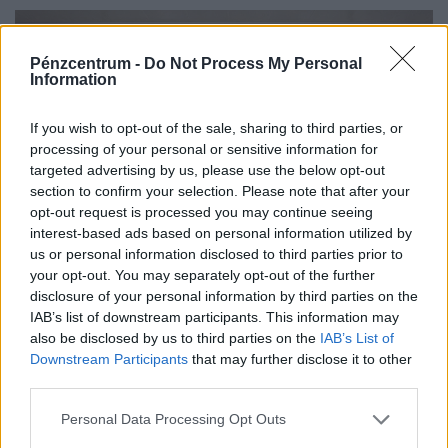
Pénzcentrum -
Do Not Process My Personal
Information
If you wish to opt-out of the sale, sharing to third parties, or
processing of your personal or sensitive information for
targeted advertising by us, please use the below opt-out
section to confirm your selection. Please note that after your
opt-out request is processed you may continue seeing
interest-based ads based on personal information utilized by
us or personal information disclosed to third parties prior to
Már szinte uniós árakat fizetünk a boltokban:
your opt-out. You may separately opt-out of the further
de hol vannak a külföldi bérek?
disclosure of your personal information by third parties on the
IAB’s list of downstream participants. This information may
A rendszeresen külföldre utazók gyakran úgy érzik, hogy
also be disclosed by us to third parties on the
IAB’s List of
ott a boltokban az árak alacsonyabbak, mint
Downstream Participants
that may further disclose it to other
Magyarországon.
third parties.
Personal Data Processing Opt Outs