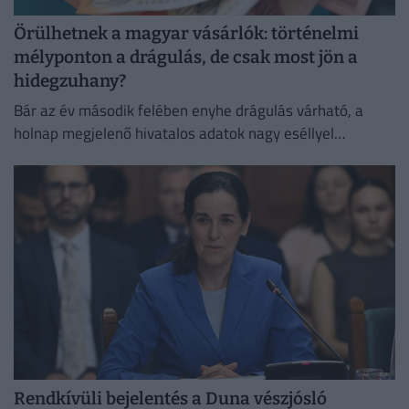
Örülhetnek a magyar vásárlók: történelmi
mélyponton a drágulás, de csak most jön a
hidegzuhany?
Bár az év második felében enyhe drágulás várható, a
holnap megjelenő hivatalos adatok nagy eséllyel
megerősítik a jegybank augusztusra tervezett
kamatvágását.
Rendkívüli bejelentés a Duna vészjósló