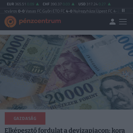
EUR
365.51
0.09
CHF
390.37
0.03
USD
317.24
0.27
0-0
Vasas FC
|
Győri ETO FC
4-0
Nyíregyháza
|
Újpest FC
4-2
Debreceni VSC
|
Bu
GAZDASÁG
Elképesztő fordulat a devizapiacon: kora