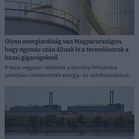
Olyan energiaválság van Magyarországon,
hogy egymás után állnak le a termelősorok a
hazai gigacégeknél
A hazai vegyipari vállalatok a kormány felhívására
jelentősen csökkentették energia- és vízfelhasználásukat
az elmúlt időszakban,