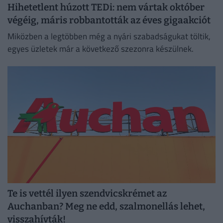
Hihetetlent húzott TEDi: nem vártak október
végéig, máris robbantották az éves gigaakciót
Miközben a legtöbben még a nyári szabadságukat töltik,
egyes üzletek már a következő szezonra készülnek.
Te is vettél ilyen szendvicskrémet az
Auchanban? Meg ne edd, szalmonellás lehet,
visszahívták!