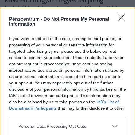
Ezekben a magyar megyékben pörög
leginkább a feketepiac: itt szívják a legtöbb
illegális cigit a magyarok
Pénzcentrum -
Do Not Process My Personal
Information
Hiába javult a helyzet, még mindig hatalmas üzlet a
cigaretta feketepiaca. De honnan érkeznek a hamis
If you wish to opt-out of the sale, sharing to third parties, or
cigaretták Magyarországra, és hol a legnagyobb a
processing of your personal or sensitive information for
feketepiac?
targeted advertising by us, please use the below opt-out
section to confirm your selection. Please note that after your
opt-out request is processed you may continue seeing
interest-based ads based on personal information utilized by
us or personal information disclosed to third parties prior to
your opt-out. You may separately opt-out of the further
disclosure of your personal information by third parties on the
IAB’s list of downstream participants. This information may
also be disclosed by us to third parties on the
IAB’s List of
Downstream Participants
that may further disclose it to other
third parties.
Rendkívüli döntés: az energiaválság miatt új
Personal Data Processing Opt Outs
nyitvatartási idő jöhet a Coop