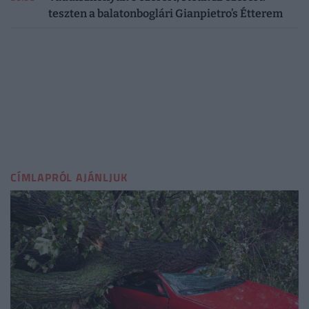
teszten a balatonboglári Gianpietro’s Étterem
CÍMLAPRÓL AJÁNLJUK