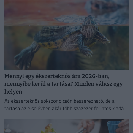
Mennyi egy ékszerteknős ára 2026-ban,
mennyibe kerül a tartása? Minden válasz egy
helyen
Az ékszerteknős sokszor olcsón beszerezhető, de a
tartása az első évben akár több százezer forintos kiadás
is lehet. Mutatjuk, miből áll össze a teknőstartás
költsége!