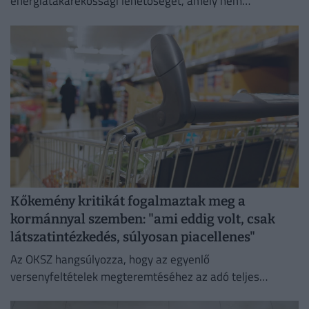
energiatakarékossági lehetőséget, amely nem
veszélyezteti az üzletmenet folytonosságát és a vásárlók
zökkenőmentes kiszolgálását.
Kőkemény kritikát fogalmaztak meg a
kormánnyal szemben: "ami eddig volt, csak
látszatintézkedés, súlyosan piacellenes"
Az OKSZ hangsúlyozza, hogy az egyenlő
versenyfeltételek megteremtéséhez az adó teljes
megszüntetése az egyetlen érdemi megoldás.