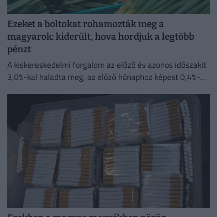
Ezeket a boltokat rohamozták meg a
magyarok: kiderült, hova hordjuk a legtöbb
pénzt
A kiskereskedelmi forgalom az előző év azonos időszakit
3,0%-kal haladta meg, az előző hónaphoz képest 0,4%-
kal mérséklődött