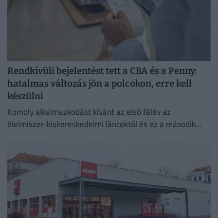
Rendkívüli bejelentést tett a CBA és a Penny:
hatalmas változás jön a polcokon, erre kell
készülni
Komoly alkalmazkodást kívánt az első félév az
élelmiszer-kiskereskedelmi láncoktól és ez a második
félévben is így marad.