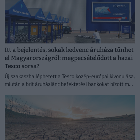
Itt a bejelentés, sokak kedvenc áruháza tűnhet
el Magyarországról: megpecsételődött a hazai
Tesco sorsa?
Új szakaszba léphetett a Tesco közép-európai kivonulása,
miután a brit áruházlánc befektetési bankokat bízott meg
az értékesítés előkészítésével.