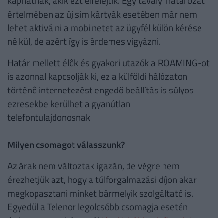
kaphatnak, akik ezt elfelejtik. Egy tavalyi határozat
értelmében az új sim kártyák esetében már nem
lehet aktiválni a mobilnetet az ügyfél külön kérése
nélkül, de azért így is érdemes vigyázni.
Határ mellett élők és gyakori utazók a ROAMING-ot
is azonnal kapcsolják ki, ez a külföldi hálózaton
történő internetezést engedő beállítás is súlyos
ezresekbe kerülhet a gyanútlan
telefontulajdonosnak.
Milyen csomagot válasszunk?
Az árak nem változtak igazán, de végre nem
érezhetjük azt, hogy a túlforgalmazási díjon akar
megkopasztani minket bármelyik szolgáltató is.
Egyedül a Telenor legolcsóbb csomagja esetén