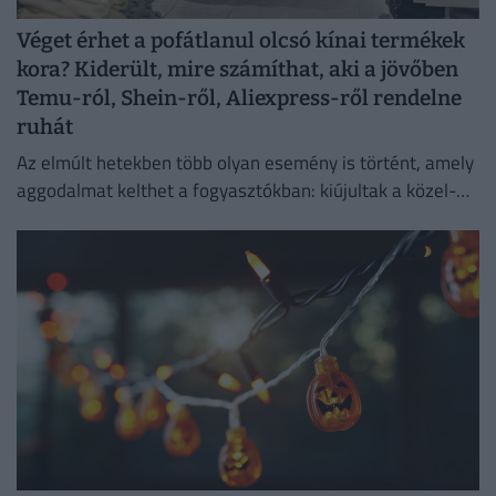
Véget érhet a pofátlanul olcsó kínai termékek
kora? Kiderült, mire számíthat, aki a jövőben
Temu-ról, Shein-ről, Aliexpress-ről rendelne
ruhát
Az elmúlt hetekben több olyan esemény is történt, amely
aggodalmat kelthet a fogyasztókban: kiújultak a közel-
keleti feszültségek, miközben az Európai Unió új
vámokról is döntött.