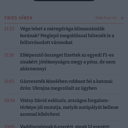
FRISS HÍREK
Több friss hír
11:33
Vége lehet a méregdrága klímaszámlák
korának? Meglepő megoldással hűtenék le a
felforrósodott városokat
11:18
Elképesztő összeget fizettek az egyedi F1-es
sisakért: jótékonyságra megy a pénz, de nem
akármennyi
11:02
Gázvezeték közelében robbant fel a katonai
drón: Ukrajna megszólalt az ügyben
10:34
Vitézy Dávid exkluzív, országos forgalom-
térképe jól mutatja, melyik autópályát kellene
azonnal kibővíteni
10:05
Vaddisznónyak 6 ezerért, steak 12 ezerért: