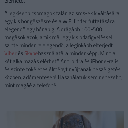
elérhető.
A legkisebb csomagok talán az sms-ek kiváltására
egy kis böngészésre és a WiFi finder futtatására
elegendő egy hónapig. A drágább 100-500
megások azok, amik már egy kis odafigyeléssel
szinte mindenre elegendő, a leginkább elterjedt
Viber
és
Skype
használatára mindenképp. Mind a
két alkalmazás elérhető Androidra és iPhone-ra is,
és szinte tökéletes élményt nyújtanak beszélgetés
közben, adómentesen! Használatuk sem nehezebb,
mint magáé a telefoné.