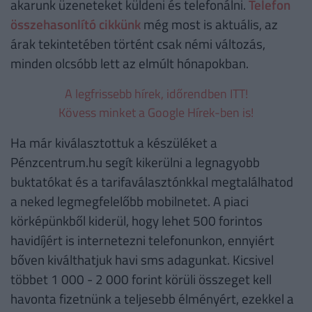
akarunk üzeneteket küldeni és telefonálni.
Telefon
összehasonlító cikkünk
még most is aktuális, az
árak tekintetében történt csak némi változás,
minden olcsóbb lett az elmúlt hónapokban.
A legfrissebb hírek, időrendben ITT!
Kövess minket a Google Hírek-ben is!
Ha már kiválasztottuk a készüléket a
Pénzcentrum.hu segít kikerülni a legnagyobb
buktatókat és a tarifaválasztónkkal megtalálhatod
a neked legmegfelelőbb mobilnetet. A piaci
körképünkből kiderül, hogy lehet 500 forintos
havidíjért is internetezni telefonunkon, ennyiért
bőven kiválthatjuk havi sms adagunkat. Kicsivel
többet 1 000 - 2 000 forint körüli összeget kell
havonta fizetnünk a teljesebb élményért, ezekkel a