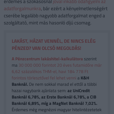
érdemes a szokásosnál
jóval inkább odafigyelni az
adatforgalmunkra
, bár ezért a kényelmetlenségért
cserébe legalább nagyobb adatforgalmat enged a
szolgáltató, mint más hasonló díjú csomag.
LAKÁST, HÁZAT VENNÉL, DE NINCS ELÉG
PÉNZED? VAN OLCSÓ MEGOLDÁS!
A Pénzcentrum lakáshitel-kalkulátora
szerint
ma
30 000 000 forintot 20 éves futamidőre már
6,62 százalékos THM-el, havi 184 778 Ft
forintos törlesztővel fel lehet venni
a
K&H
Banknál.
De nem sokkal marad el ettől a többi
hazai nagybank ajánlata sem:
az UniCredit
Banknál 6,78%, az Erste Banknál 6,78%, a CIB
Banknál 6,89%, míg a MagNet Banknál 7,02%.
Érdemes még megnézni magyar hitelintézetetek