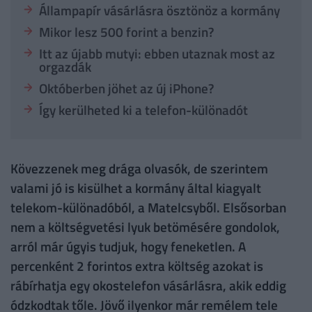
Állampapír vásárlásra ösztönöz a kormány
Mikor lesz 500 forint a benzin?
Itt az újabb mutyi: ebben utaznak most az
orgazdák
Októberben jöhet az új iPhone?
Így kerülheted ki a telefon-különadót
Kövezzenek meg drága olvasók, de szerintem
valami jó is kisülhet a kormány által kiagyalt
telekom-különadóból, a Matelcsyből. Elsősorban
nem a költségvetési lyuk betömésére gondolok,
arról már úgyis tudjuk, hogy feneketlen. A
percenként 2 forintos extra költség azokat is
rábírhatja egy okostelefon vásárlásra, akik eddig
ódzkodtak tőle. Jövő ilyenkor már remélem tele