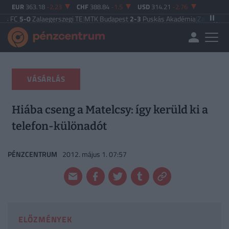
EUR
363.18
-2.23
CHF
388.84
-1.5
USD
314.21
-2.76
0
Zalaegerszegi TE
|
MTK Budapest
2-3
Puskás Akadémia
|
Zalaegerszegi TE
5-
VÁSÁRLÁS
Hiába cseng a Matelcsy: így kerüld ki a
telefon-különadót
PÉNZCENTRUM
2012. május 1. 07:57
ELŐZMÉNYEK