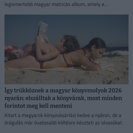
legismertebb magyar matricás album, amely a
kilencvenes évek elején gyerekek ezreinek szerzett
felejthetetlen élményeket.
Így trükköznek a magyar könyvmolyok 2026
nyarán: elszálltak a könyvárak, most minden
forintot meg kell menteni
Kitart a magyarok könyvvásárlási kedve a nyáron, de a
drágulás már óvatosabb költésre készteti az olvasókat.