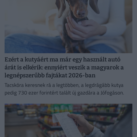
Ezért a kutyáért ma már egy használt autó
árát is elkérik: ennyiért veszik a magyarok a
legnépszerűbb fajtákat 2026-ban
Tacskóra keresnek rá a legtöbben, a legdrágább kutya
pedig 730 ezer forintért talált új gazdára a Jófogáson.