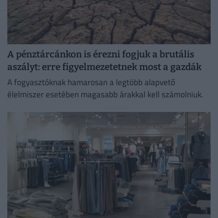
A pénztárcánkon is érezni fogjuk a brutális
aszályt: erre figyelmezetetnek most a gazdák
A fogyasztóknak hamarosan a legtöbb alapvető
élelmiszer esetében magasabb árakkal kell számolniuk.