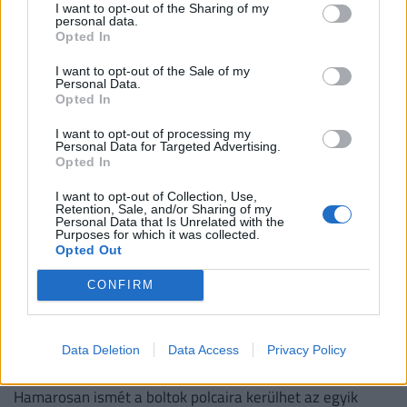
élelmiszerboltokban
I want to opt-out of the Sharing of my
personal data.
A Coop is csatlakozik azokhoz, akik a hőség és a
Opted In
megnövekedett villamosenergia-igény miatt
I want to opt-out of the Sale of my
energiatakarékossági intézkedéseket vezetnek be.
Personal Data.
Opted In
I want to opt-out of processing my
Personal Data for Targeted Advertising.
Opted In
I want to opt-out of Collection, Use,
Retention, Sale, and/or Sharing of my
Personal Data that Is Unrelated with the
Purposes for which it was collected.
Opted Out
CONFIRM
Visszatér a legendás Lutra album: itt lesz
kapható diszkont áron a népszerű matricás
Data Deletion
Data Access
Privacy Policy
gyűjtőfüzet
Hamarosan ismét a boltok polcaira kerülhet az egyik