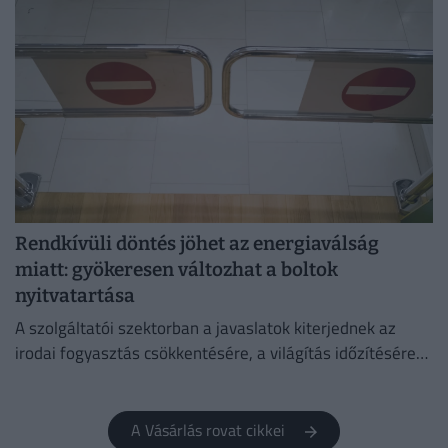
Rendkívüli döntés jöhet az energiaválság
miatt: gyökeresen változhat a boltok
nyitvatartása
A szolgáltatói szektorban a javaslatok kiterjednek az
irodai fogyasztás csökkentésére, a világítás időzítésére
és a lifthasználatra is.
A Vásárlás rovat cikkei