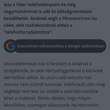
lesz a Viber telefonkönyvem és még
nagymamámmal is adó és költségmentesen
beszélhetek. Azoknak segít a Pénzcenrtrum.hu
cikke, akik csatlakoznának ehhez a
"telefonforradalomhoz".
Pénzcentrum előresorolása a Google találatokban
Okostelefonokat már 0 forintért is kínálnak a
szolgáltatók, de akár kártyafüggetlenül is bárkinek
elérhetővé váltak. Az utcán való netezés már
messze nem számít luxusnak, telefonadó után meg
végképp nem lesz az, inkább a spórolás eszköze
lehet a mobilnet. Nehéz döntés, hogy milyen
készüléket, csomagot válasszunk, ha interneten